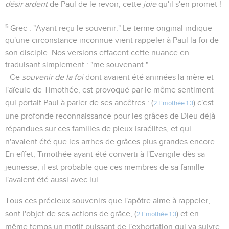
désir ardent
de Paul de le revoir, cette
joie
qu'il s'en promet !
5
Grec : "Ayant reçu le souvenir." Le terme original indique
qu'une circonstance inconnue vient rappeler à Paul la foi de
son disciple. Nos versions effacent cette nuance en
traduisant simplement : "me souvenant."
- Ce
souvenir de la foi
dont avaient été animées la mère et
l'aïeule de Timothée, est provoqué par le même sentiment
qui portait Paul à parler de ses ancêtres : (
) c'est
2Timothée 1.3
une profonde reconnaissance pour les grâces de Dieu déjà
répandues sur ces familles de pieux Israélites, et qui
n'avaient été que les arrhes de grâces plus grandes encore.
En effet, Timothée ayant été converti à l'Evangile dès sa
jeunesse, il est probable que ces membres de sa famille
l'avaient été aussi avec lui.
Tous ces précieux souvenirs que l'apôtre aime à rappeler,
sont l'objet de ses actions de grâce, (
) et en
2Timothée 1.3
même temps un motif puissant de l'exhortation qui va suivre.