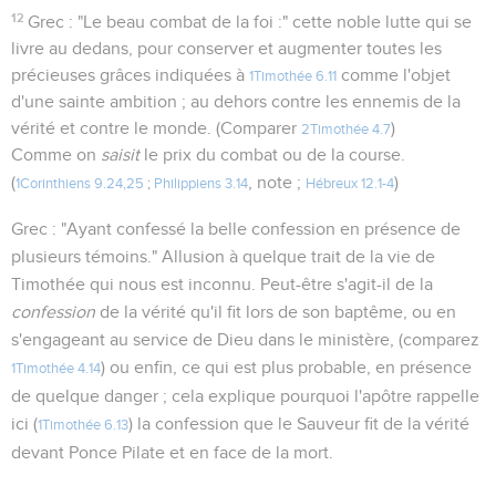
12
Grec : "Le beau combat de la foi :" cette noble lutte qui se
livre au dedans, pour conserver et augmenter toutes les
précieuses grâces indiquées à
comme l'objet
1Timothée 6.11
d'une sainte ambition ; au dehors contre les ennemis de la
vérité et contre le monde. (Comparer
)
2Timothée 4.7
Comme on
saisit
le prix du combat ou de la course.
(
, note ;
)
1Corinthiens 9.24,25
;
Philippiens 3.14
Hébreux 12.1-4
Grec : "Ayant confessé la belle confession en présence de
plusieurs témoins." Allusion à quelque trait de la vie de
Timothée qui nous est inconnu. Peut-être s'agit-il de la
confession
de la vérité qu'il fit lors de son baptême, ou en
s'engageant au service de Dieu dans le ministère, (comparez
) ou enfin, ce qui est plus probable, en présence
1Timothée 4.14
de quelque danger ; cela explique pourquoi l'apôtre rappelle
ici (
) la confession que le Sauveur fit de la vérité
1Timothée 6.13
devant Ponce Pilate et en face de la mort.