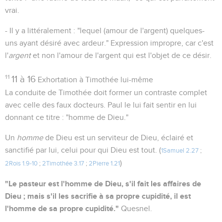
vrai.
- Il y a littéralement : "lequel (amour de l'argent) quelques-
uns ayant désiré avec ardeur." Expression impropre, car c'est
l'
argent
et non l'amour de l'argent qui est l'objet de ce désir.
11
11 à 16
Exhortation à Timothée lui-même
La conduite de Timothée doit former un contraste complet
avec celle des faux docteurs. Paul le lui fait sentir en lui
donnant ce titre : "homme de Dieu."
Un
homme
de Dieu est un serviteur de Dieu, éclairé et
sanctifié par lui, celui pour qui Dieu est tout. (
1Samuel 2.27
;
)
2Rois 1.9-10
;
2Timothée 3.17
;
2Pierre 1.21
"Le pasteur est l'homme de Dieu, s'il fait les affaires de
Dieu ; mais s'il les sacrifie à sa propre cupidité, il est
l'homme de sa propre cupidité."
Quesnel.