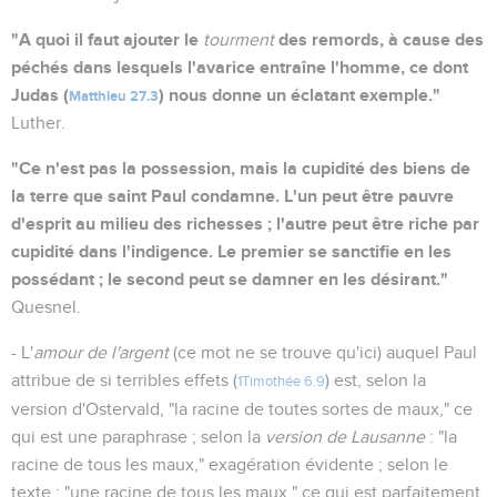
"A quoi il faut ajouter le
des remords, à cause des
tourment
péchés dans lesquels l'avarice entraîne l'homme, ce dont
Judas (
) nous donne un éclatant exemple."
Matthieu 27.3
Luther.
"Ce n'est pas la possession, mais la cupidité des biens de
la terre que saint Paul condamne. L'un peut être pauvre
d'esprit au milieu des richesses ; l'autre peut être riche par
cupidité dans l'indigence. Le premier se sanctifie en les
possédant ; le second peut se damner en les désirant."
Quesnel.
- L'
amour de l'argent
(ce mot ne se trouve qu'ici) auquel Paul
attribue de si terribles effets (
) est, selon la
1Timothée 6.9
version d'Ostervald, "la racine de toutes sortes de maux," ce
qui est une paraphrase ; selon la
version de Lausanne
: "la
racine de tous les maux," exagération évidente ; selon le
texte : "une racine de tous les maux," ce qui est parfaitement