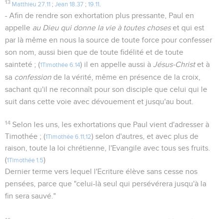
13
.
Matthieu 27.11
;
Jean 18.37
;
19.11
- Afin de rendre son exhortation plus pressante, Paul en
appelle
au Dieu qui donne la vie à toutes choses
et qui est
par là même en nous la source de toute force pour confesser
son nom, aussi bien que de toute fidélité et de toute
sainteté ; (
) il en appelle aussi à
Jésus-Christ
et à
1Timothée 6.14
sa
confession
de la vérité, même en présence de la croix,
sachant qu'il ne reconnaît pour son disciple que celui qui le
suit dans cette voie avec dévouement et jusqu'au bout.
14
Selon les uns, les exhortations que Paul vient d'adresser à
Timothée ; (
) selon d'autres, et avec plus de
1Timothée 6.11,12
raison, toute la loi chrétienne, l'Evangile avec tous ses fruits.
(
)
1Timothée 1.5
Dernier terme vers lequel l'Ecriture élève sans cesse nos
pensées, parce que "celui-là seul qui persévérera jusqu'à la
fin sera sauvé."