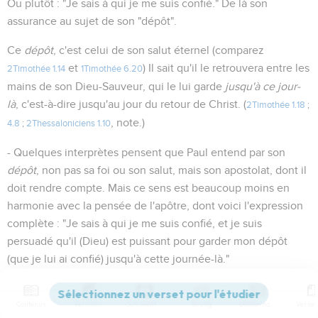
Ou plutôt : "Je sais à qui je me suis confié." De là son
assurance au sujet de son "dépôt".
Ce
dépôt
, c'est celui de son salut éternel (comparez
et
) Il sait qu'il le retrouvera entre les
2Timothée 1.14
1Timothée 6.20
mains de son Dieu-Sauveur, qui le lui garde
jusqu'à ce jour-
là
, c'est-à-dire jusqu'au jour du retour de Christ. (
2Timothée 1.18
;
, note.)
4.8
;
2Thessaloniciens 1.10
- Quelques interprètes pensent que Paul entend par son
dépôt
, non pas sa foi ou son salut, mais son apostolat, dont il
doit rendre compte. Mais ce sens est beaucoup moins en
harmonie avec la pensée de l'apôtre, dont voici l'expression
complète : "Je sais à qui je me suis confié, et je suis
persuadé qu'il (Dieu) est puissant pour garder mon dépôt
(que je lui ai confié) jusqu'à cette journée-là."
13
"Le
modèle
ou le
type
des saines paroles" (ou des saines
Contenus
Versions
Commentaires
Strong
Dictionnaire
doctrines, voir, sur cette expression,
, note)
1Timothée 1.10