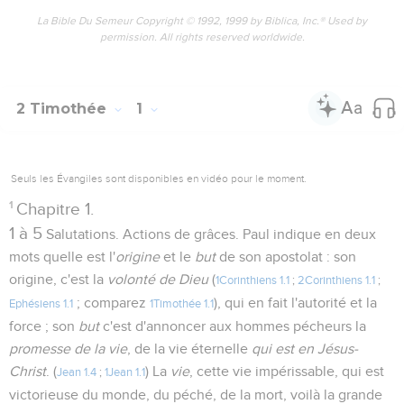
La Bible Du Semeur Copyright © 1992, 1999 by Biblica, Inc.® Used by
permission. All rights reserved worldwide.
2 Timothée
1
Seuls les Évangiles sont disponibles en vidéo pour le moment.
1
Chapitre 1.
1 à 5
Salutations. Actions de grâces. Paul indique en deux
mots quelle est l'
origine
et le
but
de son apostolat : son
origine, c'est la
volonté de Dieu
(
1Corinthiens 1.1
;
2Corinthiens 1.1
;
; comparez
), qui en fait l'autorité et la
Ephésiens 1.1
1Timothée 1.1
force ; son
but
c'est d'annoncer aux hommes pécheurs la
promesse de la vie
, de la vie éternelle
qui est en Jésus-
Christ
. (
) La
vie
, cette vie impérissable, qui est
Jean 1.4
;
1Jean 1.1
victorieuse du monde, du péché, de la mort, voilà la grande