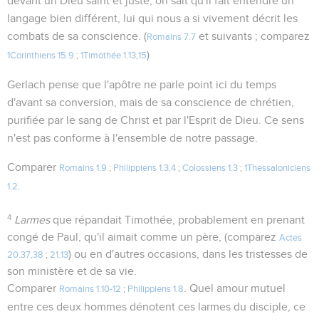
devant un Dieu saint et juste, on sait qu'il fait entendre un
langage bien différent, lui qui nous a si vivement décrit les
combats de sa conscience. (
et suivants ; comparez
Romains 7.7
)
1Corinthiens 15.9
;
1Timothée 1.13
,
15
Gerlach pense que l'apôtre ne parle point ici du temps
d'avant sa conversion, mais de sa conscience de chrétien,
purifiée par le sang de Christ et par l'Esprit de Dieu. Ce sens
n'est pas conforme à l'ensemble de notre passage.
Comparer
Romains 1.9
;
Philippiens 1.3,4
;
Colossiens 1.3
;
1Thessaloniciens
.
1.2
4
Larmes
que répandait Timothée, probablement en prenant
congé de Paul, qu'il aimait comme un père, (comparez
Actes
) ou en d'autres occasions, dans les tristesses de
20.37,38
;
21.13
son ministère et de sa vie.
Comparer
. Quel amour mutuel
Romains 1.10-12
;
Philippiens 1.8
entre ces deux hommes dénotent ces larmes du disciple, ce