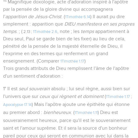
16
Magnifique doxologie, acte d'adoration inspiré à l'apôtre
par la pensée de la gloire divine qui accompagnera
l'
apparition de Jésus-Christ
. (
) Il aurait pu dire
1Timothée 6.14
simplement : apparition que
DIEU
manifestera en ses propres
temps
. ; (
, note ; les
temps
appartiennent à
2.13 ;
1Timothée 2.6
Dieu seul, Paul se garde bien de les fixer) au lieu de cela,
pénétré de la pensée de la majesté éternelle de Dieu, il
l'exprime en des termes qui renferment un grand
enseignement. (Comparer
)
1Timothée 1.17
Trois grands attributs de Dieu remplissent l'âme de l'apôtre
d'un sentiment d'adoration :
1° Il est
seul souverain
absolu ; lui seul règne, aussi bien sur
l'univers que sur
ceux qui règnent et dominent
(
1Timothée 1.17
;
) Mais l'apôtre ajoute une épithète qui étonne
Apocalypse 17.14
au premier abord :
bienheureux
. (
) Dieu est
1Timothée 1.11
souverainement heureux, parce qu'il est le souverainement
saint et l'amour suprême. Et il sera la source d'un bonheur
pareil pour ceux qui seront en communion avec lui dans la