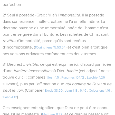
perfection.
2° Seul il possède (Grec : "il a") l'
immortalité
. Il la possède
dans son essence ; nulle créature ne l'a en elle-même. La
doctrine païenne d'une immortalité innée de l'homme n'est
point enseignée dans l'Ecriture. Les rachetés de Christ sont
revêtus
d'immortalité, parce qu'ils sont revêtus
d'incorruptibilité, (
) et c'est bien à tort que
1Corinthiens 15.53,54
nos versions ordinaires confondent ces deux termes.
3° Dieu est
invisible
, ce qui est exprimé ici, d'abord par l'idée
d'une
lumière inaccessible
où Dieu
habite
(cet adjectif ne se
trouve qu'ici ; comparez
1Jean 1.5
;
Psaumes 104.12
;
Ezéchiel 1.26
suivants), puis par l'affirmation que
nul homme ne l'a vu ni ne
peut le voir
. (Comparer
Exode 33.20
;
Jean 1.18
;
6.46
;
Colossiens 1.16
;
)
1Jean 4.12
Ces enseignements signifient que Dieu ne peut être connu
que s'il se manifeste, (
) et ce dernier passage dit
Matthieu 11.27