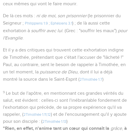
ceux mêmes qui vont le faire mourir.
De là ces mots :
ni de moi, son prisonnier
(le prisonnier du
Seigneur ;
) ; de là aussi cette
Philippiens 1.9
;
Ephésiens 3.1
exhortation à
souffrir avec lui
. (Grec : "souffrir les maux")
pour
l'Evangile
.
Et il y a des critiques qui trouvent cette exhortation indigne
de Timothée, prétendant que c'était l'accuser de "lâcheté !"
Paul, au contraire, sent le besoin de rappeler à Timothée, en
un tel moment, la
puissance de Dieu
, dont il lui a déjà
montré la source dans le Saint-Esprit (
)
2Timothée 1.7
9
Le but de l'apôtre, en mentionnant ces grandes vérités du
salut, est évident : celles-ci sont l'inébranlable fondement de
l'exhortation qui précède, de sa propre expérience qu'il va
rappeler, (
) et de l'encouragement qu'il y ajoute
2Timothée 1.11,12
pour son disciple : (
)
2Timothée 1.13
"Rien, en effet, n'anime tant un cœur qui connaît la
à
grâce
,