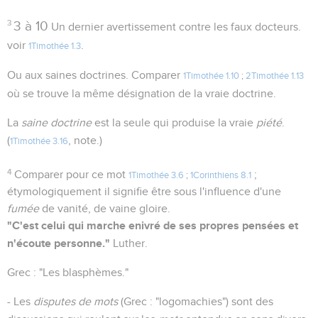
3
3 à 10
Un dernier avertissement contre les faux docteurs.
voir
.
1Timothée 1.3
Ou aux saines doctrines. Comparer
1Timothée 1.10
;
2Timothée 1.13
où se trouve la même désignation de la vraie doctrine.
La
saine doctrine
est la seule qui produise la vraie
piété
.
(
, note.)
1Timothée 3.16
4
Comparer pour ce mot
;
1Timothée 3.6
;
1Corinthiens 8.1
étymologiquement il signifie être sous l'influence d'une
fumée
de vanité, de vaine gloire.
"C'est celui qui marche enivré de ses propres pensées et
n'écoute personne."
Luther.
Grec : "Les blasphèmes."
- Les
disputes de mots
(Grec : "logomachies") sont des