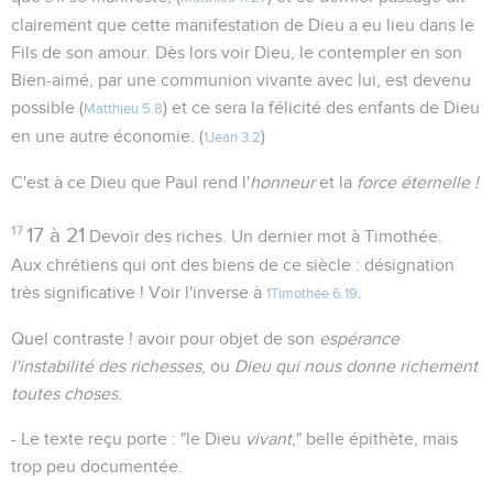
clairement que cette manifestation de Dieu a eu lieu dans le
Fils de son amour. Dès lors voir Dieu, le contempler en son
Bien-aimé, par une communion vivante avec lui, est devenu
possible (
) et ce sera la félicité des enfants de Dieu
Matthieu 5.8
en une autre économie. (
)
1Jean 3.2
C'est à ce Dieu que Paul rend l'
honneur
et la
force éternelle !
17
17 à 21
Devoir des riches. Un dernier mot à Timothée.
Aux chrétiens qui ont des biens de ce siècle : désignation
très significative ! Voir l'inverse à
.
1Timothée 6.19
Quel contraste ! avoir pour objet de son
espérance
l'instabilité des richesses
, ou
Dieu qui nous donne richement
toutes choses
.
- Le texte reçu porte : "le Dieu
vivant
," belle épithète, mais
trop peu documentée.