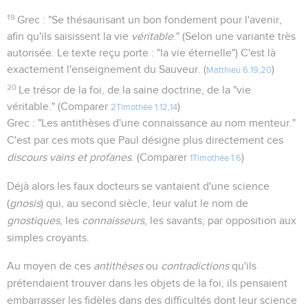
19
Grec : "Se thésaurisant un bon fondement pour l'avenir,
afin qu'ils saisissent la vie
véritable
." (Selon une variante très
autorisée. Le texte reçu porte : "la vie éternelle") C'est là
exactement l'enseignement du Sauveur. (
)
Matthieu 6.19,20
20
Le trésor de la foi, de la saine doctrine, de la "vie
véritable." (Comparer
)
2Timothée 1.12
,
14
Grec : "Les antithèses d'une connaissance au nom menteur."
C'est par ces mots que Paul désigne plus directement ces
discours vains et profanes
. (Comparer
)
1Timothée 1.6
Déjà alors les faux docteurs se vantaient d'une science
(
gnosis
) qui, au second siècle, leur valut le nom de
gnostiques
, les
connaisseurs
, les savants, par opposition aux
simples croyants.
Au moyen de ces
antithèses
ou
contradictions
qu'ils
prétendaient trouver dans les objets de la foi, ils pensaient
embarrasser les fidèles dans des difficultés dont leur science