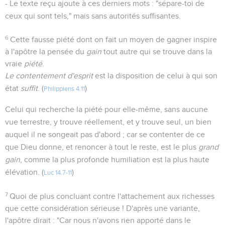
- Le texte reçu ajoute à ces derniers mots : "sépare-toi de
ceux qui sont tels," mais sans autorités suffisantes.
6
Cette fausse piété dont on fait un moyen de gagner inspire
à l'apôtre la pensée du
gain
tout autre qui se trouve dans la
vraie
piété
.
Le contentement d'esprit
est la disposition de celui à qui son
état
suffit
. (
)
Philippiens 4.11
Celui qui recherche la piété pour elle-même, sans aucune
vue terrestre, y trouve réellement, et y trouve seul, un bien
auquel il ne songeait pas d'abord ; car se contenter de ce
que Dieu donne, et renoncer à tout le reste, est le plus
grand
gain
, comme la plus profonde humiliation est la plus haute
élévation. (
)
Luc 14.7-11
7
Quoi de plus concluant contre l'attachement aux richesses
que cette considération sérieuse ! D'après une variante,
l'apôtre dirait : "Car nous n'avons rien apporté dans le