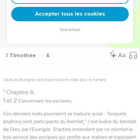
propre au ministère qu'il s'agit de lui confier. Cette
Accepter tous les cookies
interprétation convient bien à l'ensemble de la pensée.
Tout refuser
Autres ressources sur theotex.org, contact theotex@gmail.com
1 Timothée
6
Seuls les Évangiles sont disponibles en vidéo pour le moment.
2
Chapitre 6.
1 et 2
Concernant les esclaves.
Ces derniers mots pourraient se traduire aussi : "lesquels
(maîtres) sont participants du bienfait," c'est-à-dire du bienfait
de Dieu par l'Evangile. D'autres entendent par ce
bienfait
le
bon service des esclaves qui profite aux maîtres et traduisent