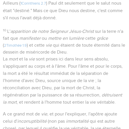
Ailleurs (
) Paul dit seulement que le salut nous
1Corinthiens 2.7
était "destiné." Mais ce que Dieu nous destine, c'est comme
s'il nous l'avait déjà donné.
10
L'
apparition de notre Seigneur Jésus-Christ
sur la terre n'a
fait que
manifester
ou
mettre en lumière
cette
grâce
(
) et cette
vie
qui étaient de toute éternité dans le
2Timothée 1.9
dessein de miséricorde de Dieu.
La
mort
et la
vie
sont prises ici dans leur sens absolu,
s'appliquant au corps et à l'âme. Pour l'âme et pour le corps,
la mort a été le résultat immédiat de la séparation de
l'homme d'avec Dieu, source unique de la vie ; la
réconciliation avec Dieu, par la mort de Christ, la
régénération par la puissance de sa résurrection,
détruisent
la mort
, et rendent à l'homme tout entier la vie véritable.
A ce grand mot de
vie
, et pour l'expliquer, l'apôtre ajoute
celui d'
incorruptibilité
(non pas
immortalité
qui est autre
chose), par lequel il qualifie la vie véritable, la vie éternelle,