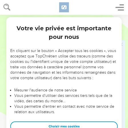
conclut qu'il est facile de les juger avant de les recevoir à
une charge dans l'Eglise ou d'exercer à leur égard quelque
répréhension ; mais d'autre part, en admettant qu'il en est
Bible annotée
souvent autrement, que le regard le plus pénétrant peut y
Votre vie privée est importante
1 Timothée
5
être trompé, il atténue la responsabilité qu'il a fait peser sur
pour nous
son disciple ; il craint que celui-ci ne se reproche les
infidélités qu'il pourrait découvrir ensuite en des hommes
En cliquant sur le bouton « Accepter tous les cookies », vous
auxquels il aurait imposé les mains, ou qu'il n'ait trop de
acceptez que TopChrétien utilise des traceurs (comme des
regrets d'avoir refusé tels autres dont il n'avait pas su
cookies ou l'identifiant unique de votre compte utilisateur) et
découvrir les excellentes qualités. Timothée devait en tout
traite vos données à caractère personnel (comme vos
données de navigation et les informations renseignées dans
cas conclure de cette remarque qu'il fallait observer
votre compte utilisateur) dans les buts suivants :
longtemps et scrupuleusement avant d'agir.
Mesurer l'audience de notre service
- Le verset
doit être rendu littéralement ainsi :
1Timothée 5.24
Vous permettre d'utiliser des services tiers tels que de la
"Les péchés de quelques hommes sont très évidents, et vont
vidéo, des cartes du monde…
devant en jugement ; mais en d'autres, ils suivent," c'est-à-
Vous permettre d'entrer en contact avec notre service de
relation aux utilisateurs.
dire ne sont reconnus qu'après. Ce qui fait penser que ce
jugement
n'est pas la sentence finale de Dieu sur eux, mais
Choisir mes cookies
la délibération de l'Eglise appelée à
juger
si un homme est