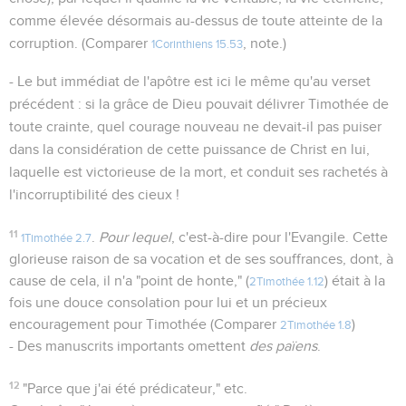
comme élevée désormais au-dessus de toute atteinte de la
corruption. (Comparer
, note.)
1Corinthiens 15.53
- Le but immédiat de l'apôtre est ici le même qu'au verset
précédent : si la grâce de Dieu pouvait délivrer Timothée de
toute crainte, quel courage nouveau ne devait-il pas puiser
dans la considération de cette puissance de Christ en lui,
laquelle est victorieuse de la mort, et conduit ses rachetés à
l'incorruptibilité des cieux !
11
.
Pour lequel
, c'est-à-dire pour l'Evangile. Cette
1Timothée 2.7
glorieuse raison de sa vocation et de ses souffrances, dont, à
cause de cela, il n'a "point de honte," (
) était à la
2Timothée 1.12
fois une douce consolation pour lui et un précieux
encouragement pour Timothée (Comparer
)
2Timothée 1.8
- Des manuscrits importants omettent
des païens
.
12
"Parce que j'ai été prédicateur," etc.