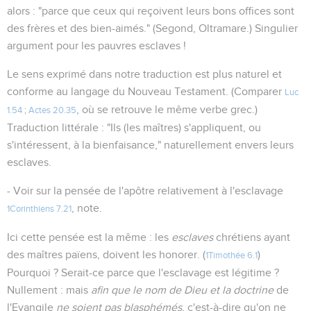
alors : "parce que ceux qui reçoivent leurs bons offices sont
des frères et des bien-aimés." (Segond, Oltramare.) Singulier
argument pour les pauvres esclaves !
Le sens exprimé dans notre traduction est plus naturel et
conforme au langage du Nouveau Testament. (Comparer
Luc
, où se retrouve le même verbe grec.)
1.54
;
Actes 20.35
Traduction littérale : "Ils (les maîtres) s'appliquent, ou
s'intéressent, à la bienfaisance," naturellement envers leurs
esclaves.
- Voir sur la pensée de l'apôtre relativement à l'esclavage
, note.
1Corinthiens 7.21
Ici cette pensée est la même : les
esclaves
chrétiens ayant
des maîtres païens, doivent les honorer. (
)
1Timothée 6.1
Pourquoi ? Serait-ce parce que l'esclavage est légitime ?
Nullement : mais
afin que le nom de Dieu et la doctrine
de
l'Evangile
ne soient pas blasphémés
, c'est-à-dire qu'on ne