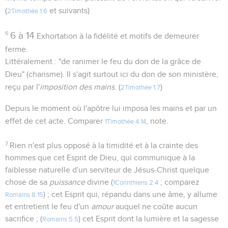
(
et suivants)
2Timothée 1.6
6
6 à 14
Exhortation à la fidélité et motifs de demeurer
ferme.
Littéralement : "de ranimer le feu du don de la grâce de
Dieu" (charisme). Il s'agit surtout ici du don de son ministère,
reçu par l'
imposition des mains
. (
)
2Timothée 1.7
Depuis le moment où l'apôtre lui imposa les mains et par un
effet de cet acte. Comparer
, note.
1Timothée 4.14
7
Rien n'est plus opposé à la timidité et à la crainte des
hommes que cet Esprit de Dieu, qui communique à la
faiblesse naturelle d'un serviteur de Jésus-Christ quelque
chose de sa
puissance
divine (
; comparez
1Corinthiens 2.4
) ; cet Esprit qui, répandu dans une âme, y allume
Romains 8.15
et entretient le feu d'un
amour
auquel ne coûte aucun
sacrifice ; (
) cet Esprit dont la lumière et la sagesse
Romains 5.5