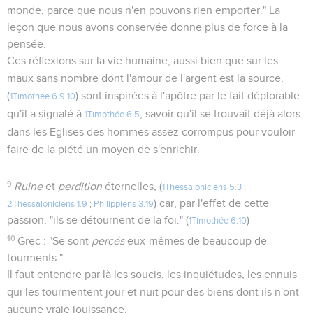
monde, parce que nous n'en pouvons rien emporter." La
leçon que nous avons conservée donne plus de force à la
pensée.
Ces réflexions sur la vie humaine, aussi bien que sur les
maux sans nombre dont l'amour de l'argent est la source,
(
) sont inspirées à l'apôtre par le fait déplorable
1Timothée 6.9,10
qu'il a signalé à
, savoir qu'il se trouvait déjà alors
1Timothée 6.5
dans les Eglises des hommes assez corrompus pour vouloir
faire de la piété un moyen de s'enrichir.
9
Ruine
et
perdition
éternelles, (
1Thessaloniciens 5.3
;
) car, par l'effet de cette
2Thessaloniciens 1.9
;
Philippiens 3.19
passion, "ils se détournent de la foi." (
)
1Timothée 6.10
10
Grec : "Se sont
percés
eux-mêmes de beaucoup de
tourments."
Il faut entendre par là les soucis, les inquiétudes, les ennuis
qui les tourmentent jour et nuit pour des biens dont ils n'ont
aucune vraie jouissance.