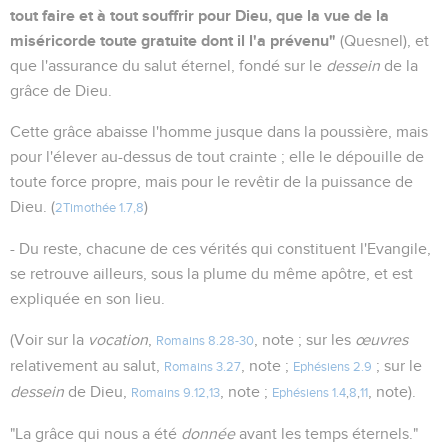
tout faire et à tout souffrir pour Dieu, que la vue de la
miséricorde toute gratuite dont il l'a prévenu"
(Quesnel), et
que l'assurance du salut éternel, fondé sur le
dessein
de la
grâce de Dieu.
Cette grâce abaisse l'homme jusque dans la poussière, mais
pour l'élever au-dessus de tout crainte ; elle le dépouille de
toute force propre, mais pour le revêtir de la puissance de
Dieu. (
)
2Timothée 1.7,8
- Du reste, chacune de ces vérités qui constituent l'Evangile,
se retrouve ailleurs, sous la plume du même apôtre, et est
expliquée en son lieu.
(Voir sur la
vocation
,
, note ; sur les
œuvres
Romains 8.28-30
relativement au salut,
, note ;
; sur le
Romains 3.27
Ephésiens 2.9
dessein
de Dieu,
, note ;
, note).
Romains 9.12,13
Ephésiens 1.4
,
8
,
11
"La grâce qui nous a été
donnée
avant les temps éternels."