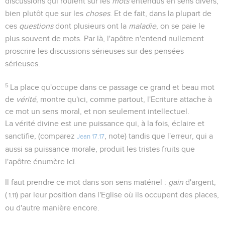
discussions qui roulent sur les
mots
entendus en sens divers,
bien plutôt que sur les
choses
. Et de fait, dans la plupart de
ces
questions
dont plusieurs ont la
maladie
, on se paie le
plus souvent de mots. Par là, l'apôtre n'entend nullement
proscrire les discussions sérieuses sur des pensées
sérieuses.
5
La place qu'occupe dans ce passage ce grand et beau mot
de
vérité
, montre qu'ici, comme partout, l'Ecriture attache à
ce mot un sens moral, et non seulement intellectuel.
La vérité divine est une puissance qui, à la fois, éclaire et
sanctifie, (comparez
, note) tandis que l'erreur, qui a
Jean 17.17
aussi sa puissance morale, produit les tristes fruits que
l'apôtre énumère ici.
Il faut prendre ce mot dans son sens matériel :
gain
d'argent,
(
) par leur position dans l'Eglise où ils occupent des places,
1.11
ou d'autre manière encore.