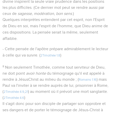
divine inspirent la seule vraie prudence dans les positions
les plus difficiles. (Ce dernier mot peut se rendre aussi par
ceux de
sagesse, modération, bon sens
.)
Quelques interprètes entendent par cet esprit, non l'Esprit
de Dieu en soi, mais l'esprit de l'homme, que Dieu anime de
ces dispositions. La pensée serait la même, seulement
affaiblie.
- Cette pensée de l'apôtre prépare admirablement le lecteur
à celle qui va suivre. (
)
2Timothée 1.8
8
Non seulement Timothée, comme tout serviteur de Dieu,
ne doit point
avoir honte
du témoignage qu'il est appelé à
rendre à JésusChrist au milieu du monde ; (
) mais
Romains 1.16
Paul va l'inviter à se rendre auprès de lui, prisonnier à Rome,
(
) au moment où il prévoit une mort sanglante.
2Timothée 4.9
,
21
(
)
2Timothée 4.6
Il s'agit donc pour son disciple de partager son opprobre et
ses dangers et de porter le témoignage de Jésus-Christ à