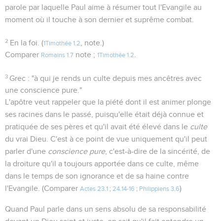
parole par laquelle Paul aime à résumer tout l'Evangile au
moment où il touche à son dernier et suprême combat.
2
En la foi. (
, note.)
1Timothée 1.2
Comparer
note ;
.
Romains 1.7
1Timothée 1.2
3
Grec : "à qui je rends un culte depuis mes ancêtres avec
une conscience pure."
L'apôtre veut rappeler que la piété dont il est animer plonge
ses racines dans le passé, puisqu'elle était déjà connue et
pratiquée de ses pères et qu'il avait été élevé dans le
culte
du vrai Dieu. C'est à ce point de vue uniquement qu'il peut
parler d'une
conscience pure
, c'est-à-dire de la sincérité, de
la droiture qu'il a toujours apportée dans ce culte, même
dans le temps de son ignorance et de sa haine contre
l'Evangile. (Comparer
)
Actes 23.1
;
24.14-16
;
Philippiens 3.6
Quand Paul parle dans un sens absolu de sa responsabilité