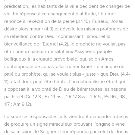
prédication, les habitants de la ville décident de changer de
vie. En réponse à ce changement d’attitude, l’Eternel
renonce à l’exécution de la peine (3.1-10). Furieux, Jonas
désire alors mourir (4.3) et dévoile les raisons profondes de
sa rébellion contre Dieu : connaissant l’amour et la
bienveillance de l’Eternel (4.2), le prophète ne voulait pas
offrir une « chance » de salut aux Assyriens, peuple
belliqueux à la cruauté proverbiale, qui, selon Amos,
contemporain de Jonas, allait ruiner Israël. Le manque de
pitié du prophète, qui se voulait plus « juste » que Dieu (4.4-
11), était donc peut-être teinté d’un nationalisme étroit qui
s’opposait à la volonté de Dieu de bénir toutes les nations
par Israël (Gn 12.3 ; Ex 19.5s. ; 1 R 17.8ss. ; 2 R 5 ; Ps 96 ; 98 ;
117 ; Am 9.12).
Lorsque les responsables juifs viendront demander à Jésus
de produire un signe miraculeux prouvant l’origine divine
de sa mission, le Seigneur leur répondra par celui de Jonas :