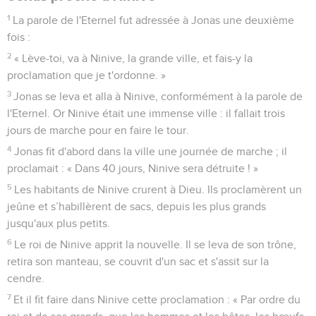
1
La parole de l'Eternel fut adressée à Jonas une deuxième
fois :
2
« Lève-toi, va à Ninive, la grande ville, et fais-y la
proclamation que je t'ordonne. »
3
Jonas se leva et alla à Ninive, conformément à la parole de
l'Eternel. Or Ninive était une immense ville : il fallait trois
jours de marche pour en faire le tour.
4
Jonas fit d'abord dans la ville une journée de marche ; il
proclamait : « Dans 40 jours, Ninive sera détruite ! »
5
Les habitants de Ninive crurent à Dieu. Ils proclamèrent un
jeûne et s’habillèrent de sacs, depuis les plus grands
jusqu'aux plus petits.
6
Le roi de Ninive apprit la nouvelle. Il se leva de son trône,
retira son manteau, se couvrit d'un sac et s'assit sur la
cendre.
7
Et il fit faire dans Ninive cette proclamation : « Par ordre du