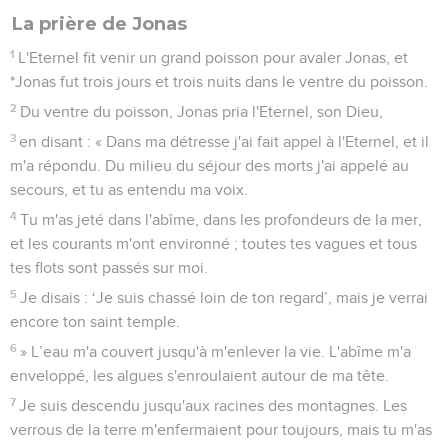
La prière de Jonas
1
L'Eternel fit venir un grand poisson pour avaler Jonas, et
*Jonas fut trois jours et trois nuits dans le ventre du poisson.
2
Du ventre du poisson, Jonas pria l'Eternel, son Dieu,
3
en disant : « Dans ma détresse j'ai fait appel à l'Eternel, et il
m'a répondu. Du milieu du séjour des morts j'ai appelé au
secours, et tu as entendu ma voix.
4
Tu m'as jeté dans l'abîme, dans les profondeurs de la mer,
et les courants m'ont environné ; toutes tes vagues et tous
tes flots sont passés sur moi.
5
Je disais : ‘Je suis chassé loin de ton regard’, mais je verrai
encore ton saint temple.
6
» L’eau m'a couvert jusqu'à m'enlever la vie. L'abîme m'a
enveloppé, les algues s'enroulaient autour de ma tête.
7
Je suis descendu jusqu'aux racines des montagnes. Les
verrous de la terre m'enfermaient pour toujours, mais tu m'as