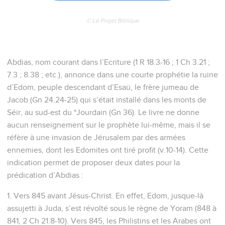
© Le Projet Biblique
Abdias, nom courant dans l’Ecriture (1 R 18.3-16 ; 1 Ch 3.21 ;
7.3 ; 8.38 ; etc.), annonce dans une courte prophétie la ruine
d’Edom, peuple descendant d’Esaü, le frère jumeau de
Jacob (Gn 24.24-25) qui s’était installé dans les monts de
Séir, au sud-est du *Jourdain (Gn 36). Le livre ne donne
aucun renseignement sur le prophète lui-même, mais il se
réfère à une invasion de Jérusalem par des armées
ennemies, dont les Edomites ont tiré profit (v.10-14). Cette
indication permet de proposer deux dates pour la
prédication d’Abdias :
1. Vers 845 avant Jésus-Christ. En effet, Edom, jusque-là
assujetti à Juda, s’est révolté sous le règne de Yoram (848 à
841, 2 Ch 21.8-10). Vers 845, les Philistins et les Arabes ont