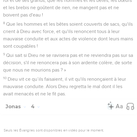
roi et de ses grands, que les hommes et les bêtes, les bœufs
et les brebis ne goûtent de rien, ne mangent pas et ne
boivent pas d'eau !
8
Que les hommes et les bêtes soient couverts de sacs, qu'ils
crient à Dieu avec force, et qu'ils renoncent tous à leur
mauvaise conduite et aux actes de violence dont leurs mains
sont coupables !
9
Qui sait si Dieu ne se ravisera pas et ne reviendra pas sur sa
décision, s'il ne renoncera pas à son ardente colère, de sorte
que nous ne mourions pas ? »
10
Dieu vit ce qu’ils faisaient, il vit qu'ils renonçaient à leur
mauvaise conduite. Alors Dieu regretta le mal dont il les
avait menacés et ne le fit pas.
Jonas
4
Seuls les Évangiles sont disponibles en vidéo pour le moment.