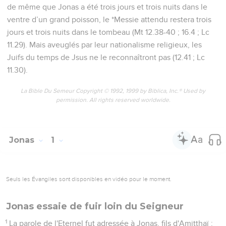
de même que Jonas a été trois jours et trois nuits dans le
ventre d’un grand poisson, le *Messie attendu restera trois
jours et trois nuits dans le tombeau (Mt 12.38-40 ; 16.4 ; Lc
11.29). Mais aveuglés par leur nationalisme religieux, les
Juifs du temps de Jsus ne le reconnaîtront pas (12.41 ; Lc
11.30).
La Bible Du Semeur Copyright © 1992, 1999 by Biblica, Inc.® Used by
permission. All rights reserved worldwide.
Jonas
1
Seuls les Évangiles sont disponibles en vidéo pour le moment.
Jonas essaie de fuir loin du Seigneur
1
La parole de l'Eternel fut adressée à Jonas, fils d'Amitthaï :