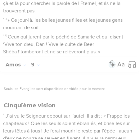
çà et là pour chercher la parole de l'Eternel, et ils ne la
trouveront pas.
13
» Ce jour-là, les belles jeunes filles et les jeunes gens
mourront de soif.
14
Ceux qui jurent par le péché de Samarie et qui disent :
‘Vive ton dieu, Dan ! Vive le culte de Beer-
Shéba !’tomberont et ne se relèveront plus. »
Amos
9
Seuls les Évangiles sont disponibles en vidéo pour le moment.
Cinquième vision
1
J’ai vu le Seigneur debout sur l'autel. Il a dit : « Frappe les
chapiteaux ! Que les seuils soient ébranlés, et brise-les sur
leurs têtes à tous ! Je ferai mourir le reste par l'épée : aucun
d'eux ne pourra se sauver en fuyant, il n’y aura parmi eux