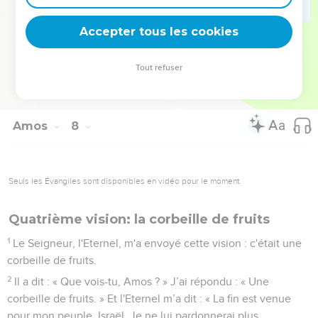
d'Isaac !’
17
A cause de cela, voici ce que dit l'Eternel : ‘Ta femme se
Accepter tous les cookies
prostituera dans la ville, tes fils et tes filles tomberont par
l'épée, ton champ sera partagé au ruban à mesurer. Toi, tu
Tout refuser
mourras sur une terre impure, et Israël sera exilé loin de son
pays.’ »
Amos
8
Seuls les Évangiles sont disponibles en vidéo pour le moment.
Quatrième vision: la corbeille de fruits
1
Le Seigneur, l'Eternel, m'a envoyé cette vision : c'était une
corbeille de fruits.
2
Il a dit : « Que vois-tu, Amos ? » J’ai répondu : « Une
corbeille de fruits. » Et l'Eternel m’a dit : « La fin est venue
pour mon peuple, Israël. Je ne lui pardonnerai plus.