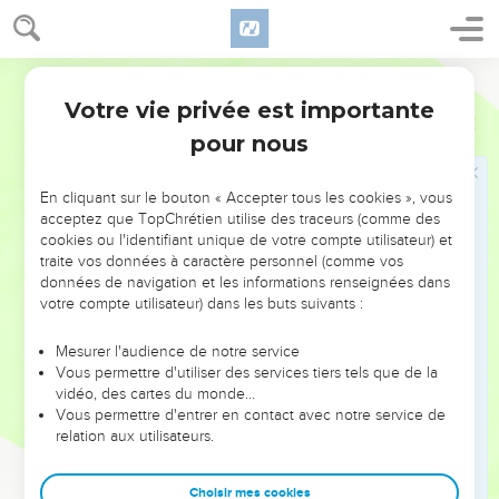
Amos est expulsé de Béthel
10
Alors Amatsia, prêtre de Béthel, fit dire à Jéroboam, le roi
d'Israël : « Amos conspire contre toi au milieu de la
Segond 21
communauté d'Israël. Le pays ne peut pas supporter toutes
Votre vie privée est importante
Amos
7
ses paroles.
pour nous
11
En effet, voici ce que dit Amos : ‘Jéroboam mourra par
l'épée et Israël sera exilé loin de son pays.’ »
En cliquant sur le bouton « Accepter tous les cookies », vous
12
Et Amatsia dit à Amos : « Visionnaire, va-t'en, fuis dans le
acceptez que TopChrétien utilise des traceurs (comme des
cookies ou l'identifiant unique de votre compte utilisateur) et
pays de Juda, manges-y ton pain, et là tu prophétiseras.
traite vos données à caractère personnel (comme vos
13
Mais ne continue pas à prophétiser à Béthel, car c'est un
données de navigation et les informations renseignées dans
sanctuaire du roi, c'est une maison royale. »
votre compte utilisateur) dans les buts suivants :
14
Amos répondit à Amatsia : « Je ne suis pas prophète, ni fils
Mesurer l'audience de notre service
de prophète, mais je suis berger et je cultive des sycomores.
Vous permettre d'utiliser des services tiers tels que de la
15
vidéo, des cartes du monde…
L'Eternel m'a pris derrière le troupeau et c’est lui qui m'a
Vous permettre d'entrer en contact avec notre service de
dit : ‘Va prophétiser à mon peuple, Israël !’
relation aux utilisateurs.
16
Ecoute maintenant la parole de l'Eternel, toi qui dis : ‘Ne
prophétise pas contre Israël et ne parle pas contre la famille
Choisir mes cookies