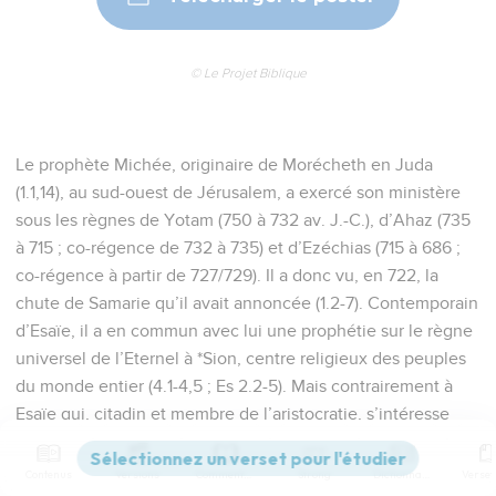
© Le Projet Biblique
Le prophète Michée, originaire de Morécheth en Juda
(1.1,14), au sud-ouest de Jérusalem, a exercé son ministère
sous les règnes de Yotam (750 à 732 av. J.-C.), d’Ahaz (735
à 715 ; co-régence de 732 à 735) et d’Ezéchias (715 à 686 ;
co-régence à partir de 727/729). Il a donc vu, en 722, la
chute de Samarie qu’il avait annoncée (1.2-7). Contemporain
d’Esaïe, il a en commun avec lui une prophétie sur le règne
universel de l’Eternel à *Sion, centre religieux des peuples
du monde entier (4.1-4,5 ; Es 2.2-5). Mais contrairement à
Esaïe qui, citadin et membre de l’aristocratie, s’intéresse
tout particulièrement aux enjeux de politique nationale et
internationale, Michée, d’origine rurale, a surtout le souci du
Contenus
Versions
Commentaires
Strong
Dictionnaire