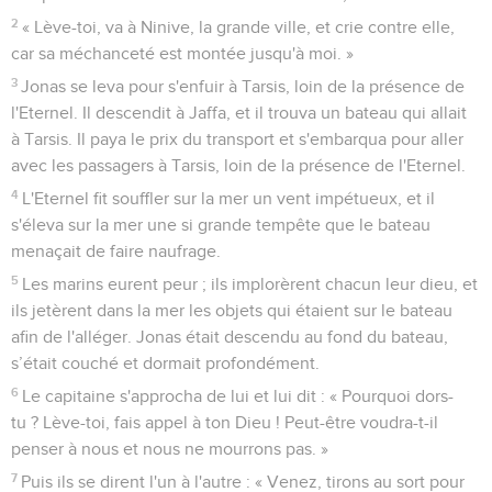
2
« Lève-toi, va à Ninive, la grande ville, et crie contre elle,
car sa méchanceté est montée jusqu'à moi. »
3
Jonas se leva pour s'enfuir à Tarsis, loin de la présence de
l'Eternel. Il descendit à Jaffa, et il trouva un bateau qui allait
à Tarsis. Il paya le prix du transport et s'embarqua pour aller
avec les passagers à Tarsis, loin de la présence de l'Eternel.
4
L'Eternel fit souffler sur la mer un vent impétueux, et il
s'éleva sur la mer une si grande tempête que le bateau
menaçait de faire naufrage.
5
Les marins eurent peur ; ils implorèrent chacun leur dieu, et
ils jetèrent dans la mer les objets qui étaient sur le bateau
afin de l'alléger. Jonas était descendu au fond du bateau,
s’était couché et dormait profondément.
6
Le capitaine s'approcha de lui et lui dit : « Pourquoi dors-
tu ? Lève-toi, fais appel à ton Dieu ! Peut-être voudra-t-il
penser à nous et nous ne mourrons pas. »
7
Puis ils se dirent l'un à l'autre : « Venez, tirons au sort pour