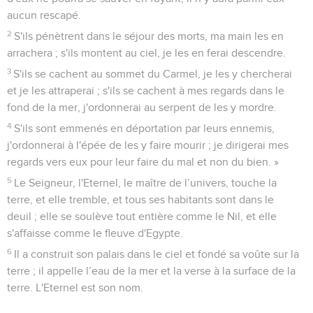
aucun rescapé.
2
S'ils pénètrent dans le séjour des morts, ma main les en
arrachera ; s'ils montent au ciel, je les en ferai descendre.
3
S'ils se cachent au sommet du Carmel, je les y chercherai
et je les attraperai ; s'ils se cachent à mes regards dans le
fond de la mer, j'ordonnerai au serpent de les y mordre.
4
S'ils sont emmenés en déportation par leurs ennemis,
j'ordonnerai à l'épée de les y faire mourir ; je dirigerai mes
regards vers eux pour leur faire du mal et non du bien. »
5
Le Seigneur, l'Eternel, le maître de l’univers, touche la
terre, et elle tremble, et tous ses habitants sont dans le
deuil ; elle se soulève tout entière comme le Nil, et elle
s'affaisse comme le fleuve d'Egypte.
6
Il a construit son palais dans le ciel et fondé sa voûte sur la
terre ; il appelle l’eau de la mer et la verse à la surface de la
terre. L'Eternel est son nom.