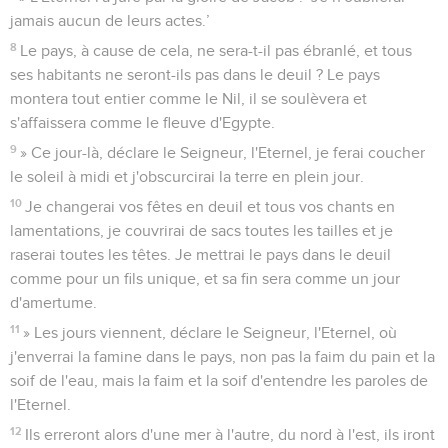
jamais aucun de leurs actes.’
8
Le pays, à cause de cela, ne sera-t-il pas ébranlé, et tous
ses habitants ne seront-ils pas dans le deuil ? Le pays
montera tout entier comme le Nil, il se soulèvera et
s'affaissera comme le fleuve d'Egypte.
9
» Ce jour-là, déclare le Seigneur, l'Eternel, je ferai coucher
le soleil à midi et j'obscurcirai la terre en plein jour.
10
Je changerai vos fêtes en deuil et tous vos chants en
lamentations, je couvrirai de sacs toutes les tailles et je
raserai toutes les têtes. Je mettrai le pays dans le deuil
comme pour un fils unique, et sa fin sera comme un jour
d'amertume.
11
» Les jours viennent, déclare le Seigneur, l'Eternel, où
j'enverrai la famine dans le pays, non pas la faim du pain et la
soif de l'eau, mais la faim et la soif d'entendre les paroles de
l'Eternel.
12
Ils erreront alors d'une mer à l'autre, du nord à l'est, ils iront