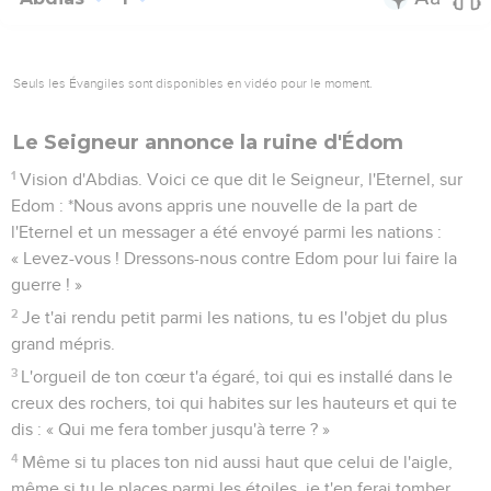
Seuls les Évangiles sont disponibles en vidéo pour le moment.
Le Seigneur annonce la ruine d'Édom
1
Vision d'Abdias. Voici ce que dit le Seigneur, l'Eternel, sur
Edom : *Nous avons appris une nouvelle de la part de
l'Eternel et un messager a été envoyé parmi les nations :
« Levez-vous ! Dressons-nous contre Edom pour lui faire la
guerre ! »
2
Je t'ai rendu petit parmi les nations, tu es l'objet du plus
grand mépris.
3
L'orgueil de ton cœur t'a égaré, toi qui es installé dans le
creux des rochers, toi qui habites sur les hauteurs et qui te
dis : « Qui me fera tomber jusqu'à terre ? »
4
Même si tu places ton nid aussi haut que celui de l'aigle,
même si tu le places parmi les étoiles, je t'en ferai tomber,