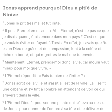
Jonas apprend pourquoi Dieu a pitié de
Ninive
1
Jonas le prit très mal et fut irrité.
2
Il pria l'Eternel en disant : « Ah ! Eternel, n'est-ce pas ce que
je disais quand j'étais encore dans mon pays ? C'est ce que
je voulais éviter en fuyant à Tarsis. En effet, je savais que *tu
es un Dieu de grâce et de compassion, lent à la colère et
riche en bonté, et qui regrettes le mal que tu envoies.
3
Maintenant, Eternel, prends-moi donc la vie, car mourir vaut
mieux pour moi que vivre. »
4
L'Eternel répondit : « Fais-tu bien de t'irriter ? »
5
Jonas sortit de la ville et s'assit à l’est de la ville. Là il se fit
une cabane et s'y tint à l'ombre en attendant de voir ce qui
arriverait dans la ville.
6
L'Eternel Dieu fit pousser une plante qui s'éleva au-dessus
de Jonas pour donner de l'ombre à sa tête et le délivrer de