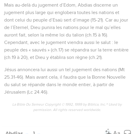
Mais au-delà du jugement d’Edom, Abdias discerne un
jugement plus large qui englobera toutes les nations et
dont celui du peuple d’Esaü sert d’image (15-21). Car au jour
de l’Eternel, Dieu punira les nations pour le mal qu’elles
auront fait, selon la même loi du talion (ch.15 à 16).
Cependant, avec le jugement viendra aussi le salut : le
peuple des « sauvés » (ch.17) se répandra sur la terre entière
(ch.19 à 20), et Dieu y établira son règne (ch.21).
Jésus annoncera lui aussi un tel jugement des nations (Mt
25.31-46). Mais avant cela, il faudra que la Bonne Nouvelle
du salut se répande dans le monde entier, à partir de
Jérusalem (Lc 24.46).
La Bible Du Semeur Copyright © 1992, 1999 by Biblica, Inc.® Used by
permission. All rights reserved worldwide.
Abdias
1