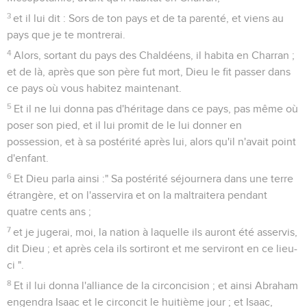
3
et il lui dit : Sors de ton pays et de ta parenté, et viens au
pays que je te montrerai.
4
Alors, sortant du pays des Chaldéens, il habita en Charran ;
et de là, après que son père fut mort, Dieu le fit passer dans
ce pays où vous habitez maintenant.
5
Et il ne lui donna pas d'héritage dans ce pays, pas même où
poser son pied, et il lui promit de le lui donner en
possession, et à sa postérité après lui, alors qu'il n'avait point
d'enfant.
6
Et Dieu parla ainsi :" Sa postérité séjournera dans une terre
étrangère, et on l'asservira et on la maltraitera pendant
quatre cents ans ;
7
et je jugerai, moi, la nation à laquelle ils auront été asservis,
dit Dieu ; et après cela ils sortiront et me serviront en ce lieu-
ci ".
8
Et il lui donna l'alliance de la circoncision ; et ainsi Abraham
engendra Isaac et le circoncit le huitième jour ; et Isaac,