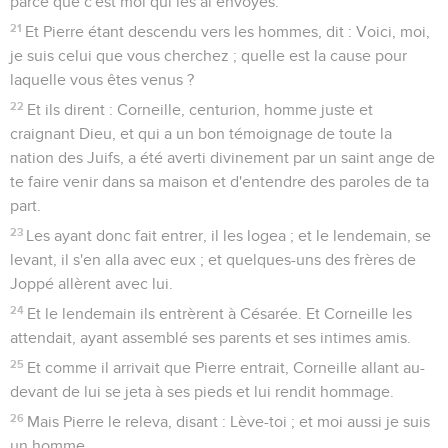
parce que c'est moi qui les ai envoyés.
21
Et Pierre étant descendu vers les hommes, dit : Voici, moi,
je suis celui que vous cherchez ; quelle est la cause pour
laquelle vous êtes venus ?
22
Et ils dirent : Corneille, centurion, homme juste et
craignant Dieu, et qui a un bon témoignage de toute la
nation des Juifs, a été averti divinement par un saint ange de
te faire venir dans sa maison et d'entendre des paroles de ta
part.
23
Les ayant donc fait entrer, il les logea ; et le lendemain, se
levant, il s'en alla avec eux ; et quelques-uns des frères de
Joppé allèrent avec lui.
24
Et le lendemain ils entrèrent à Césarée. Et Corneille les
attendait, ayant assemblé ses parents et ses intimes amis.
25
Et comme il arrivait que Pierre entrait, Corneille allant au-
devant de lui se jeta à ses pieds et lui rendit hommage.
26
Mais Pierre le releva, disant : Lève-toi ; et moi aussi je suis
un homme.