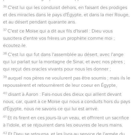
36
C'est lui qui les conduisit dehors, en faisant des prodiges
et des miracles dans le pays d'Égypte, et dans la mer Rouge,
et au désert pendant quarante ans.
37
C'est ce Moïse qui a dit aux fils d'Israël : Dieu vous
suscitera d'entre vos frères un prophète comme moi ;
écoutez-le.
38
C'est lui qui fut dans l'assemblée au désert, avec l'ange
qui lui parlait sur la montagne de Sinaï, et avec nos pères ;
qui reçut des oracles vivants pour nous les donner ;
39
auquel nos pères ne voulurent pas être soumis ; mais ils le
repoussèrent et retournèrent de leur coeur en Égypte,
40
disant à Aaron : Fais-nous des dieux qui aillent devant
nous, car, quant à ce Moïse qui nous a conduits hors du pays
d'Égypte, nous ne savons ce qui lui est arrivé.
41
Et ils firent en ces jours-là un veau, et offrirent un sacrifice
à l'idole, et se réjouirent dans les oeuvres de leurs mains.
42
Et Dieu se retourna, et les livra au service de l'armée du