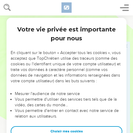
L'arrestation d'Étienne
8
Or Étienne, plein de grâce et de puissance, faisait parmi le
peuple des prodiges et de grands miracles.
Darby
9
Et quelques-uns de la synagogue appelée des Libertins, et
Votre vie privée est importante
Actes
6
des Cyrénéens, et des Alexandrins, et de ceux de Cilicie et
pour nous
d'Asie, se levèrent, disputant contre Étienne.
10
Et ils ne pouvaient pas résister à la sagesse et à l'Esprit par
En cliquant sur le bouton « Accepter tous les cookies », vous
lequel il parlait.
acceptez que TopChrétien utilise des traceurs (comme des
cookies ou l'identifiant unique de votre compte utilisateur) et
11
Alors ils subornèrent des hommes qui disaient : Nous
traite vos données à caractère personnel (comme vos
l'avons ouï proférant des paroles blasphématoires contre
données de navigation et les informations renseignées dans
Moïse et contre Dieu.
votre compte utilisateur) dans les buts suivants :
12
Et ils soulevèrent le peuple et les anciens et les scribes ;
Mesurer l'audience de notre service
et tombant sur lui, ils l'enlevèrent et l'amenèrent devant le
Vous permettre d'utiliser des services tiers tels que de la
sanhédrin.
vidéo, des cartes du monde…
Vous permettre d'entrer en contact avec notre service de
13
Et ils présentèrent de faux témoins qui disaient : Cet
relation aux utilisateurs.
homme ne cesse pas de proférer des paroles contre le saint
lieu et contre la loi ;
Choisir mes cookies