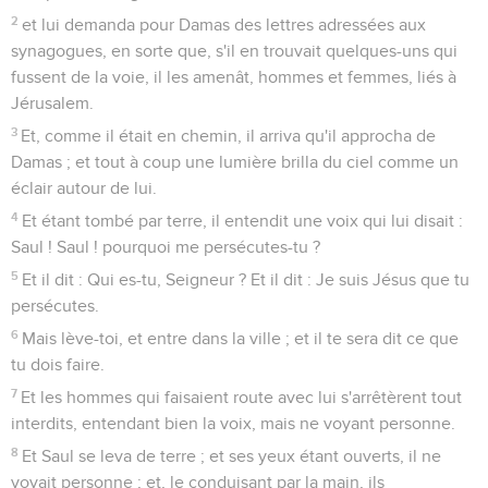
2
et lui demanda pour Damas des lettres adressées aux
synagogues, en sorte que, s'il en trouvait quelques-uns qui
fussent de la voie, il les amenât, hommes et femmes, liés à
Jérusalem.
3
Et, comme il était en chemin, il arriva qu'il approcha de
Damas ; et tout à coup une lumière brilla du ciel comme un
éclair autour de lui.
4
Et étant tombé par terre, il entendit une voix qui lui disait :
Saul ! Saul ! pourquoi me persécutes-tu ?
5
Et il dit : Qui es-tu, Seigneur ? Et il dit : Je suis Jésus que tu
persécutes.
6
Mais lève-toi, et entre dans la ville ; et il te sera dit ce que
tu dois faire.
7
Et les hommes qui faisaient route avec lui s'arrêtèrent tout
interdits, entendant bien la voix, mais ne voyant personne.
8
Et Saul se leva de terre ; et ses yeux étant ouverts, il ne
voyait personne ; et, le conduisant par la main, ils