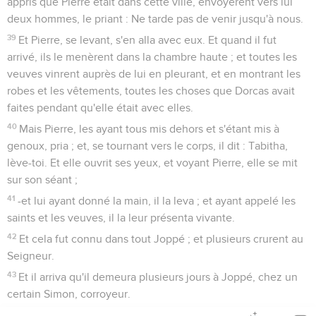
appris que Pierre était dans cette ville, envoyèrent vers lui
deux hommes, le priant : Ne tarde pas de venir jusqu'à nous.
39
Et Pierre, se levant, s'en alla avec eux. Et quand il fut
arrivé, ils le menèrent dans la chambre haute ; et toutes les
veuves vinrent auprès de lui en pleurant, et en montrant les
robes et les vêtements, toutes les choses que Dorcas avait
faites pendant qu'elle était avec elles.
40
Mais Pierre, les ayant tous mis dehors et s'étant mis à
genoux, pria ; et, se tournant vers le corps, il dit : Tabitha,
lève-toi. Et elle ouvrit ses yeux, et voyant Pierre, elle se mit
sur son séant ;
41
-et lui ayant donné la main, il la leva ; et ayant appelé les
saints et les veuves, il la leur présenta vivante.
42
Et cela fut connu dans tout Joppé ; et plusieurs crurent au
Seigneur.
43
Et il arriva qu'il demeura plusieurs jours à Joppé, chez un
certain Simon, corroyeur.