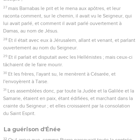
27
mais Barnabas le prit et le mena aux apôtres, et leur
raconta comment, sur le chemin, il avait vu le Seigneur, qui
lui avait parlé, et comment il avait parlé ouvertement à
Damas, au nom de Jésus.
28
Et il était avec eux à Jérusalem, allant et venant, et parlant
ouvertement au nom du Seigneur.
29
Et il parlait et disputait avec les Hellénistes ; mais ceux-ci
tâchaient de le faire mourir.
30
Et les frères, l'ayant su, le menèrent à Césarée, et
l'envoyèrent à Tarse.
31
Les assemblées donc, par toute la Judée et la Galilée et la
Samarie, étaient en paix, étant édifiées, et marchant dans la
crainte du Seigneur ; et elles croissaient par la consolation
du Saint Esprit.
La guérison d'Énée
32
Or il arriva que, comme Pierre parcourait toute la contrée,