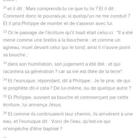
31
et il dit : Mais comprends-tu ce que tu lis ? Et il dit :
Comment donc le pourrais-je, si quelqu'un ne me conduit ?
Et il pria Philippe de monter et de s'asseoir avec lui.
32
Or le passage de l'écriture qu'il lisait était celui-ci : "Il a été
mené comme une brebis à la boucherie ; et comme un
agneau, muet devant celui qui le tond, ainsi il n'ouvre point
sa bouche ;
33
dans son humiliation, son jugement a été ôté ; et qui
racontera sa génération ? car sa vie est ôtée de la terre".
34
Et l'eunuque, répondant, dit à Philippe : Je te prie, de qui
le prophète dit-il cela ? De lui-même, ou de quelque autre ?
35
Et Philippe, ouvrant sa bouche et commençant par cette
écriture, lui annonça Jésus.
36
Et comme ils continuaient leur chemin, ils arrivèrent à une
eau, et l'eunuque dit : Voici de l'eau, qu'est-ce qui
m'empêche d'être baptisé ?