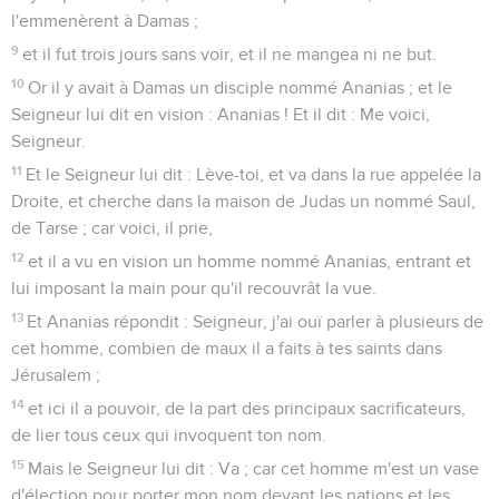
l'emmenèrent à Damas ;
9
et il fut trois jours sans voir, et il ne mangea ni ne but.
10
Or il y avait à Damas un disciple nommé Ananias ; et le
Seigneur lui dit en vision : Ananias ! Et il dit : Me voici,
Seigneur.
11
Et le Seigneur lui dit : Lève-toi, et va dans la rue appelée la
Droite, et cherche dans la maison de Judas un nommé Saul,
de Tarse ; car voici, il prie,
12
et il a vu en vision un homme nommé Ananias, entrant et
lui imposant la main pour qu'il recouvrât la vue.
13
Et Ananias répondit : Seigneur, j'ai ouï parler à plusieurs de
cet homme, combien de maux il a faits à tes saints dans
Jérusalem ;
14
et ici il a pouvoir, de la part des principaux sacrificateurs,
de lier tous ceux qui invoquent ton nom.
15
Mais le Seigneur lui dit : Va ; car cet homme m'est un vase
d'élection pour porter mon nom devant les nations et les