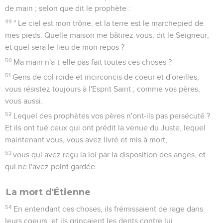
de main ; selon que dit le prophète :
49
" Le ciel est mon trône, et la terre est le marchepied de
mes pieds. Quelle maison me bâtirez-vous, dit le Seigneur,
et quel sera le lieu de mon repos ?
50
Ma main n'a-t-elle pas fait toutes ces choses ?
51
Gens de col roide et incirconcis de coeur et d'oreilles,
vous résistez toujours à l'Esprit Saint ; comme vos pères,
vous aussi.
52
Lequel des prophètes vos pères n'ont-ils pas persécuté ?
Et ils ont tué ceux qui ont prédit la venue du Juste, lequel
maintenant vous, vous avez livré et mis à mort,
53
vous qui avez reçu la loi par la disposition des anges, et
qui ne l'avez point gardée...
La mort d'Étienne
54
En entendant ces choses, ils frémissaient de rage dans
leurs coeurs, et ils grinçaient les dents contre lui.