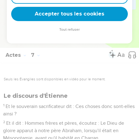
14
car nous l'avons entendu dire que ce Jésus le Nazaréen
détruira ce lieu-ci, et changera les coutumes que Moïse nous
Accepter tous les cookies
a enseignées.
15
Et tous ceux qui étaient assis dans le sanhédrin, ayant
Tout refuser
leurs yeux arrêtés sur lui, virent son visage comme le visage
d'un ange.
Actes
7
Seuls les Évangiles sont disponibles en vidéo pour le moment.
Le discours d'Étienne
1
Et le souverain sacrificateur dit : Ces choses donc sont-elles
ainsi ?
2
Et il dit : Hommes frères et pères, écoutez : Le Dieu de
gloire apparut à notre père Abraham, lorsqu'il était en
Mésopotamie, avant qu'il habitât en Charran,