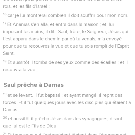
rois, et les fils d'Israël ;
16
car je lui montrerai combien il doit souffrir pour mon nom.
17
Et Ananias s'en alla, et entra dans la maison ; et, lui
imposant les mains, il dit : Saul, frère, le Seigneur, Jésus qui
t'est apparu dans le chemin par où tu venais, m'a envoyé
pour que tu recouvres la vue et que tu sois rempli de l'Esprit
Saint.
18
Et aussitôt il tomba de ses yeux comme des écailles ; et il
recouvra la vue ;
Saul prêche à Damas
19
et se levant, il fut baptisé ; et ayant mangé, il reprit des
forces. Et il fut quelques jours avec les disciples qui étaient à
Damas ;
20
et aussitôt il prêcha Jésus dans les synagogues, disant
que lui est le Fils de Dieu
21
Et tous ceux qui l'entendaient étaient dans l'étonnement