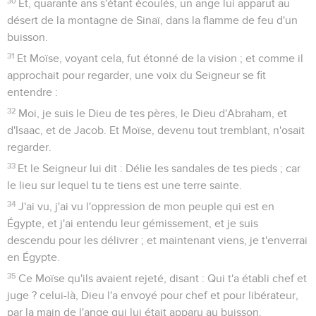
30
Et, quarante ans s'étant écoulés, un ange lui apparut au
désert de la montagne de Sinaï, dans la flamme de feu d'un
buisson.
31
Et Moïse, voyant cela, fut étonné de la vision ; et comme il
approchait pour regarder, une voix du Seigneur se fit
entendre :
32
Moi, je suis le Dieu de tes pères, le Dieu d'Abraham, et
d'Isaac, et de Jacob. Et Moïse, devenu tout tremblant, n'osait
regarder.
33
Et le Seigneur lui dit : Délie les sandales de tes pieds ; car
le lieu sur lequel tu te tiens est une terre sainte.
34
J'ai vu, j'ai vu l'oppression de mon peuple qui est en
Égypte, et j'ai entendu leur gémissement, et je suis
descendu pour les délivrer ; et maintenant viens, je t'enverrai
en Égypte.
35
Ce Moïse qu'ils avaient rejeté, disant : Qui t'a établi chef et
juge ? celui-là, Dieu l'a envoyé pour chef et pour libérateur,
par la main de l'ange qui lui était apparu au buisson.