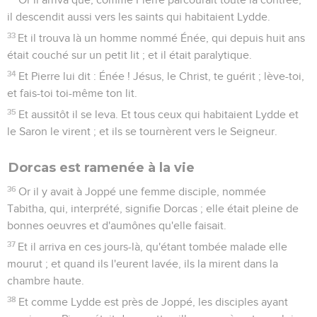
il descendit aussi vers les saints qui habitaient Lydde.
33
Et il trouva là un homme nommé Énée, qui depuis huit ans
était couché sur un petit lit ; et il était paralytique.
34
Et Pierre lui dit : Énée ! Jésus, le Christ, te guérit ; lève-toi,
et fais-toi toi-même ton lit.
35
Et aussitôt il se leva. Et tous ceux qui habitaient Lydde et
le Saron le virent ; et ils se tournèrent vers le Seigneur.
Dorcas est ramenée à la vie
36
Or il y avait à Joppé une femme disciple, nommée
Tabitha, qui, interprété, signifie Dorcas ; elle était pleine de
bonnes oeuvres et d'aumônes qu'elle faisait.
37
Et il arriva en ces jours-là, qu'étant tombée malade elle
mourut ; et quand ils l'eurent lavée, ils la mirent dans la
chambre haute.
38
Et comme Lydde est près de Joppé, les disciples ayant