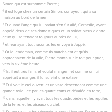
Simon qui est surnommé Pierre ;
6
il est logé chez un certain Simon, corroyeur, qui a sa
maison au bord de la mer.
7
Et quand l'ange qui lui parlait s'en fut allé, Corneille, ayant
appelé deux de ses domestiques et un soldat pieux d'entre
ceux qui se tenaient toujours auprès de lui,
8
et leur ayant tout raconté, les envoya à Joppé.
9
Or le lendemain, comme ils marchaient et qu'ils
approchaient de la ville, Pierre monta sur le toit pour prier,
vers la sixième heure.
10
Et il eut très-faim, et voulut manger ; et comme on lui
apprêtait à manger, il lui survint une extase.
11
Et il voit le ciel ouvert, et un vase descendant comme une
grande toile liée par les quatre coins et dévalée en terre,
12
dans laquelle il y avait tous les quadrupèdes et les reptiles
de la terre, et les oiseaux du ciel.
13
Et une voix lui fut adressée, disant : Lève-toi, Pierre, tue et