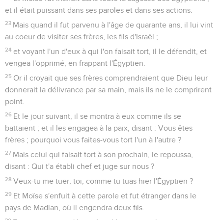
et il était puissant dans ses paroles et dans ses actions.
23
Mais quand il fut parvenu à l'âge de quarante ans, il lui vint
au coeur de visiter ses frères, les fils d'Israël ;
24
et voyant l'un d'eux à qui l'on faisait tort, il le défendit, et
vengea l'opprimé, en frappant l'Égyptien.
25
Or il croyait que ses frères comprendraient que Dieu leur
donnerait la délivrance par sa main, mais ils ne le comprirent
point.
26
Et le jour suivant, il se montra à eux comme ils se
battaient ; et il les engagea à la paix, disant : Vous êtes
frères ; pourquoi vous faites-vous tort l'un à l'autre ?
27
Mais celui qui faisait tort à son prochain, le repoussa,
disant : Qui t'a établi chef et juge sur nous ?
28
Veux-tu me tuer, toi, comme tu tuas hier l'Égyptien ?
29
Et Moïse s'enfuit à cette parole et fut étranger dans le
pays de Madian, où il engendra deux fils.