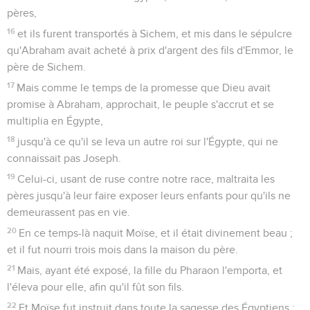
pères,
16
et ils furent transportés à Sichem, et mis dans le sépulcre
qu'Abraham avait acheté à prix d'argent des fils d'Emmor, le
père de Sichem.
17
Mais comme le temps de la promesse que Dieu avait
promise à Abraham, approchait, le peuple s'accrut et se
multiplia en Égypte,
18
jusqu'à ce qu'il se leva un autre roi sur l'Égypte, qui ne
connaissait pas Joseph.
19
Celui-ci, usant de ruse contre notre race, maltraita les
pères jusqu'à leur faire exposer leurs enfants pour qu'ils ne
demeurassent pas en vie.
20
En ce temps-là naquit Moïse, et il était divinement beau ;
et il fut nourri trois mois dans la maison du père.
21
Mais, ayant été exposé, la fille du Pharaon l'emporta, et
l'éleva pour elle, afin qu'il fût son fils.
22
Et Moïse fut instruit dans toute la sagesse des Égyptiens ;