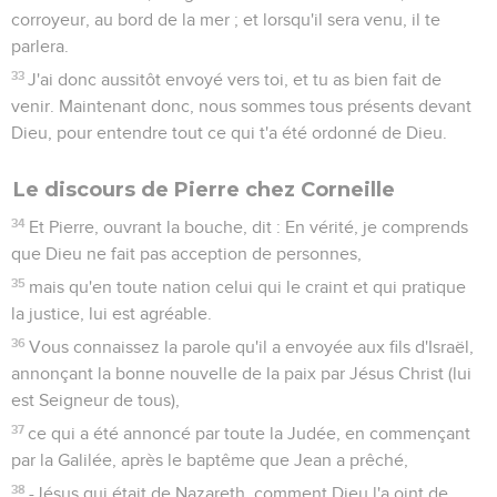
corroyeur, au bord de la mer ; et lorsqu'il sera venu, il te
parlera.
33
J'ai donc aussitôt envoyé vers toi, et tu as bien fait de
venir. Maintenant donc, nous sommes tous présents devant
Dieu, pour entendre tout ce qui t'a été ordonné de Dieu.
Le discours de Pierre chez Corneille
34
Et Pierre, ouvrant la bouche, dit : En vérité, je comprends
que Dieu ne fait pas acception de personnes,
35
mais qu'en toute nation celui qui le craint et qui pratique
la justice, lui est agréable.
36
Vous connaissez la parole qu'il a envoyée aux fils d'Israël,
annonçant la bonne nouvelle de la paix par Jésus Christ (lui
est Seigneur de tous),
37
ce qui a été annoncé par toute la Judée, en commençant
par la Galilée, après le baptême que Jean a prêché,
38
-Jésus qui était de Nazareth, comment Dieu l'a oint de