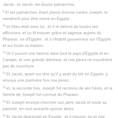
Jacob ; et Jacob, les douze patriarches.
9
Et les patriarches, étant pleins d'envie contre Joseph, le
vendirent pour être mené en Égypte ;
10
et Dieu était avec lui ; et il le délivra de toutes ses
afflictions, et lui fit trouver grâce et sagesse auprès du
Pharaon, roi d'Égypte ; et il l'établit gouverneur sur l'Égypte
et sur toute sa maison.
11
Or il survint une famine dans tout le pays d'Égypte et en
Canaan, et une grande détresse, et nos pères ne trouvèrent
pas de nourriture.
12
Et Jacob, ayant ouï dire qu'il y avait du blé en Égypte, y
envoya une première fois nos pères ;
13
et, la seconde fois, Joseph fut reconnu de ses frères, et la
famille de Joseph fut connue du Pharaon.
14
Et Joseph envoya chercher son père Jacob et toute sa
parenté, en tout soixante-quinze âmes.
15
Et Jacob descendit en Égypte ; et il mourut, lui et nos