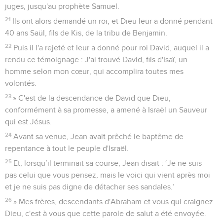
juges, jusqu'au prophète Samuel.
21
Ils ont alors demandé un roi, et Dieu leur a donné pendant
40 ans Saül, fils de Kis, de la tribu de Benjamin.
22
Puis il l'a rejeté et leur a donné pour roi David, auquel il a
rendu ce témoignage : J'ai trouvé David, fils d'Isaï, un
homme selon mon cœur, qui accomplira toutes mes
volontés.
23
» C'est de la descendance de David que Dieu,
conformément à sa promesse, a amené à Israël un Sauveur
qui est Jésus.
24
Avant sa venue, Jean avait prêché le baptême de
repentance à tout le peuple d'Israël.
25
Et, lorsqu’il terminait sa course, Jean disait : ‘Je ne suis
pas celui que vous pensez, mais le voici qui vient après moi
et je ne suis pas digne de détacher ses sandales.’
26
» Mes frères, descendants d'Abraham et vous qui craignez
Dieu, c'est à vous que cette parole de salut a été envoyée.