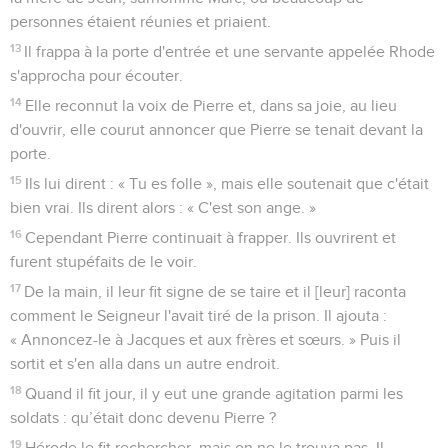
personnes étaient réunies et priaient.
13
Il frappa à la porte d'entrée et une servante appelée Rhode
s'approcha pour écouter.
14
Elle reconnut la voix de Pierre et, dans sa joie, au lieu
d'ouvrir, elle courut annoncer que Pierre se tenait devant la
porte.
15
Ils lui dirent : « Tu es folle », mais elle soutenait que c'était
bien vrai. Ils dirent alors : « C'est son ange. »
16
Cependant Pierre continuait à frapper. Ils ouvrirent et
furent stupéfaits de le voir.
17
De la main, il leur fit signe de se taire et il [leur] raconta
comment le Seigneur l'avait tiré de la prison. Il ajouta :
« Annoncez-le à Jacques et aux frères et sœurs. » Puis il
sortit et s'en alla dans un autre endroit.
18
Quand il fit jour, il y eut une grande agitation parmi les
soldats : qu’était donc devenu Pierre ?
19
Hérode le fit rechercher, mais on ne le trouva pas. Il