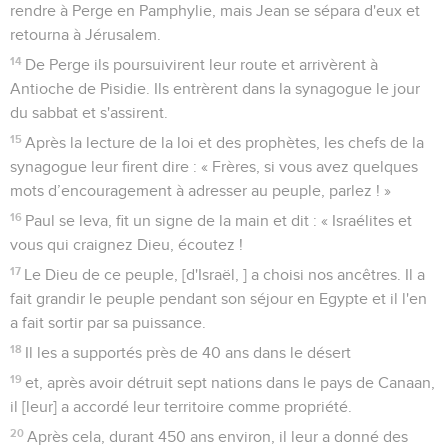
rendre à Perge en Pamphylie, mais Jean se sépara d'eux et
retourna à Jérusalem.
14
De Perge ils poursuivirent leur route et arrivèrent à
Antioche de Pisidie. Ils entrèrent dans la synagogue le jour
du sabbat et s'assirent.
15
Après la lecture de la loi et des prophètes, les chefs de la
synagogue leur firent dire : « Frères, si vous avez quelques
mots d’encouragement à adresser au peuple, parlez ! »
16
Paul se leva, fit un signe de la main et dit : « Israélites et
vous qui craignez Dieu, écoutez !
17
Le Dieu de ce peuple, [d'Israël, ] a choisi nos ancêtres. Il a
fait grandir le peuple pendant son séjour en Egypte et il l'en
a fait sortir par sa puissance.
18
Il les a supportés près de 40 ans dans le désert
19
et, après avoir détruit sept nations dans le pays de Canaan,
il [leur] a accordé leur territoire comme propriété.
20
Après cela, durant 450 ans environ, il leur a donné des