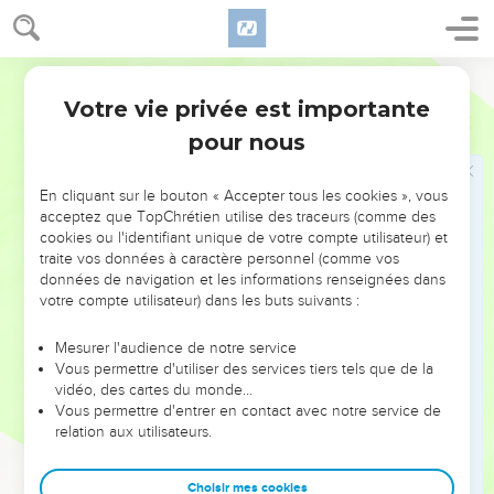
36
Il y avait à Jaffa, parmi les disciples, une femme appelée
Tabitha, ce qui signifie « gazelle ». Elle faisait beaucoup de
bien et donnait de son argent aux autres.
Segond 21
37
Elle tomba malade à cette époque-là et mourut. Après
Votre vie privée est importante
Actes
9
l'avoir lavée, on la déposa dans une chambre à l'étage.
pour nous
38
Or Lydde est près de Jaffa et les disciples avaient appris
que Pierre s'y trouvait ; ils envoyèrent donc [deux hommes]
En cliquant sur le bouton « Accepter tous les cookies », vous
vers lui pour le supplier de venir jusque chez eux sans
acceptez que TopChrétien utilise des traceurs (comme des
cookies ou l'identifiant unique de votre compte utilisateur) et
tarder.
traite vos données à caractère personnel (comme vos
39
Pierre se leva et partit avec eux. A son arrivée, on le
données de navigation et les informations renseignées dans
conduisit dans la chambre à l'étage. Toutes les veuves
votre compte utilisateur) dans les buts suivants :
l'entourèrent en pleurant et lui montrèrent toutes les robes
Mesurer l'audience de notre service
et les manteaux que faisait Tabitha quand elle était avec
Vous permettre d'utiliser des services tiers tels que de la
elles.
vidéo, des cartes du monde…
40
Vous permettre d'entrer en contact avec notre service de
Pierre fit sortir tout le monde, se mit à genoux et pria. Puis
relation aux utilisateurs.
il se tourna vers le corps et dit : « Tabitha, lève-toi ! » Elle
ouvrit les yeux et, quand elle vit Pierre, elle s'assit.
Choisir mes cookies
41