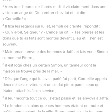
3
Vers trois heures de l'après-midi, il vit clairement dans une
vision un ange de Dieu entrer chez lui et lui dire :
« Corneille ! »
4
Il fixa les regards sur lui et, rempli de crainte, répondit :
« Qu'y a-t-il, Seigneur ? » L'ange lui dit : « Tes prières et les
dons que tu as faits sont montés devant Dieu et il s'en est
souvenu.
5
Maintenant, envoie des hommes à Jaffa et fais venir Simon,
surnommé Pierre ;
6
il est logé chez un certain Simon, un tanneur dont la
maison se trouve près de la mer. »
7
Dès que l'ange qui lui avait parlé fut parti, Corneille appela
deux de ses serviteurs et un soldat pieux parmi ceux qui
étaient attachés à son service ;
8
il leur raconta tout ce qui s’était passé et les envoya à Jaffa.
9
Le lendemain, alors que ces hommes étaient en route et
qu'ils approchaient de la ville, Pierre monta sur le toit vers