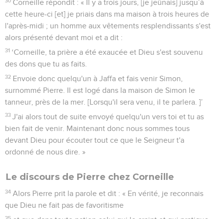
30
Corneille répondit : « Il y a trois jours, [je jeûnais] jusqu’à
cette heure-ci [et] je priais dans ma maison à trois heures de
l'après-midi ; un homme aux vêtements resplendissants s'est
alors présenté devant moi et a dit :
31
‘Corneille, ta prière a été exaucée et Dieu s'est souvenu
des dons que tu as faits.
32
Envoie donc quelqu'un à Jaffa et fais venir Simon,
surnommé Pierre. Il est logé dans la maison de Simon le
tanneur, près de la mer. [Lorsqu'il sera venu, il te parlera. ]’
33
J'ai alors tout de suite envoyé quelqu'un vers toi et tu as
bien fait de venir. Maintenant donc nous sommes tous
devant Dieu pour écouter tout ce que le Seigneur t'a
ordonné de nous dire. »
Le discours de Pierre chez Corneille
34
Alors Pierre prit la parole et dit : « En vérité, je reconnais
que Dieu ne fait pas de favoritisme
35