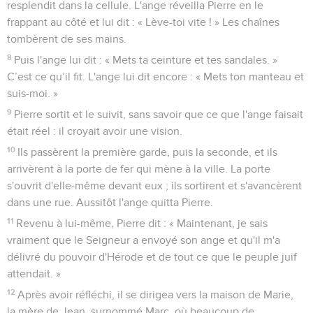
resplendit dans la cellule. L'ange réveilla Pierre en le
frappant au côté et lui dit : « Lève-toi vite ! » Les chaînes
tombèrent de ses mains.
8
Puis l'ange lui dit : « Mets ta ceinture et tes sandales. »
C’est ce qu’il fit. L'ange lui dit encore : « Mets ton manteau et
suis-moi. »
9
Pierre sortit et le suivit, sans savoir que ce que l'ange faisait
était réel : il croyait avoir une vision.
10
Ils passèrent la première garde, puis la seconde, et ils
arrivèrent à la porte de fer qui mène à la ville. La porte
s'ouvrit d'elle-même devant eux ; ils sortirent et s'avancèrent
dans une rue. Aussitôt l'ange quitta Pierre.
11
Revenu à lui-même, Pierre dit : « Maintenant, je sais
vraiment que le Seigneur a envoyé son ange et qu'il m'a
délivré du pouvoir d'Hérode et de tout ce que le peuple juif
attendait. »
12
Après avoir réfléchi, il se dirigea vers la maison de Marie,
la mère de Jean, surnommé Marc, où beaucoup de