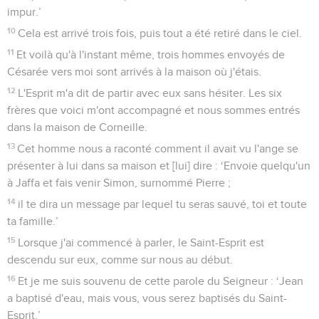
impur.’
10
Cela est arrivé trois fois, puis tout a été retiré dans le ciel.
11
Et voilà qu'à l'instant même, trois hommes envoyés de
Césarée vers moi sont arrivés à la maison où j'étais.
12
L'Esprit m'a dit de partir avec eux sans hésiter. Les six
frères que voici m'ont accompagné et nous sommes entrés
dans la maison de Corneille.
13
Cet homme nous a raconté comment il avait vu l'ange se
présenter à lui dans sa maison et [lui] dire : ‘Envoie quelqu'un
à Jaffa et fais venir Simon, surnommé Pierre ;
14
il te dira un message par lequel tu seras sauvé, toi et toute
ta famille.’
15
Lorsque j'ai commencé à parler, le Saint-Esprit est
descendu sur eux, comme sur nous au début.
16
Et je me suis souvenu de cette parole du Seigneur : ‘Jean
a baptisé d'eau, mais vous, vous serez baptisés du Saint-
Esprit.’