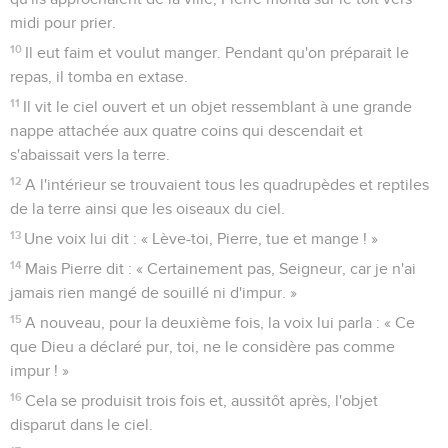
midi pour prier.
10
Il eut faim et voulut manger. Pendant qu'on préparait le
repas, il tomba en extase.
11
Il vit le ciel ouvert et un objet ressemblant à une grande
nappe attachée aux quatre coins qui descendait et
s'abaissait vers la terre.
12
A l'intérieur se trouvaient tous les quadrupèdes et reptiles
de la terre ainsi que les oiseaux du ciel.
13
Une voix lui dit : « Lève-toi, Pierre, tue et mange ! »
14
Mais Pierre dit : « Certainement pas, Seigneur, car je n'ai
jamais rien mangé de souillé ni d'impur. »
15
A nouveau, pour la deuxième fois, la voix lui parla : « Ce
que Dieu a déclaré pur, toi, ne le considère pas comme
impur ! »
16
Cela se produisit trois fois et, aussitôt après, l'objet
disparut dans le ciel.