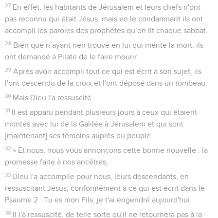
27
En effet, les habitants de Jérusalem et leurs chefs n'ont
pas reconnu qui était Jésus, mais en le condamnant ils ont
accompli les paroles des prophètes qu’on lit chaque sabbat.
28
Bien que n’ayant rien trouvé en lui qui mérite la mort, ils
ont demandé à Pilate de le faire mourir.
29
Après avoir accompli tout ce qui est écrit à son sujet, ils
l'ont descendu de la croix et l'ont déposé dans un tombeau.
30
Mais Dieu l'a ressuscité.
31
Il est apparu pendant plusieurs jours à ceux qui étaient
montés avec lui de la Galilée à Jérusalem et qui sont
[maintenant] ses témoins auprès du peuple.
32
» Et nous, nous vous annonçons cette bonne nouvelle : la
promesse faite à nos ancêtres,
33
Dieu l'a accomplie pour nous, leurs descendants, en
ressuscitant Jésus, conformément à ce qui est écrit dans le
Psaume 2 : Tu es mon Fils, je t'ai engendré aujourd'hui.
34
Il l'a ressuscité, de telle sorte qu'il ne retournera pas à la