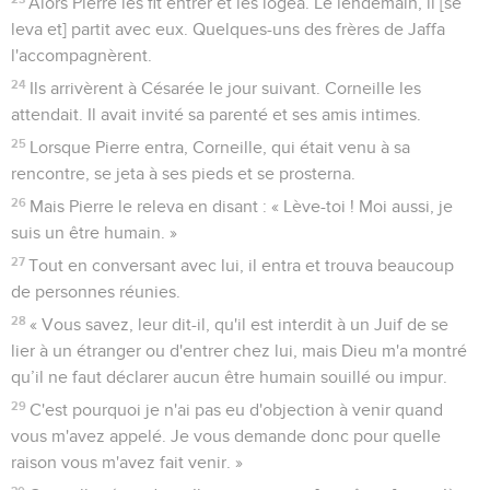
Alors Pierre les fit entrer et les logea. Le lendemain, il [se
leva et] partit avec eux. Quelques-uns des frères de Jaffa
l'accompagnèrent.
24
Ils arrivèrent à Césarée le jour suivant. Corneille les
attendait. Il avait invité sa parenté et ses amis intimes.
25
Lorsque Pierre entra, Corneille, qui était venu à sa
rencontre, se jeta à ses pieds et se prosterna.
26
Mais Pierre le releva en disant : « Lève-toi ! Moi aussi, je
suis un être humain. »
27
Tout en conversant avec lui, il entra et trouva beaucoup
de personnes réunies.
28
« Vous savez, leur dit-il, qu'il est interdit à un Juif de se
lier à un étranger ou d'entrer chez lui, mais Dieu m'a montré
qu’il ne faut déclarer aucun être humain souillé ou impur.
29
C'est pourquoi je n'ai pas eu d'objection à venir quand
vous m'avez appelé. Je vous demande donc pour quelle
raison vous m'avez fait venir. »