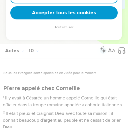
Il lui donna la main et la fit lever. Il appela ensuite les
saints et les veuves et la leur présenta vivante.
Accepter tous les cookies
42
Cela fut connu de tout Jaffa et beaucoup crurent au
Seigneur.
Tout refuser
43
Pierre resta quelque temps à Jaffa, chez un tanneur qui
s’appelait Simon.
Actes
10
Seuls les Évangiles sont disponibles en vidéo pour le moment.
Pierre appelé chez Corneille
1
Il y avait à Césarée un homme appelé Corneille qui était
officier dans la troupe romaine appelée « cohorte italienne ».
2
Il était pieux et craignait Dieu avec toute sa maison ; il
donnait beaucoup d'argent au peuple et ne cessait de prier
Dieu.