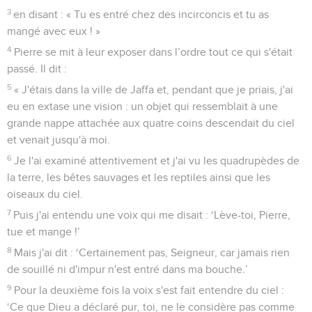
3
en disant : « Tu es entré chez des incirconcis et tu as
mangé avec eux ! »
4
Pierre se mit à leur exposer dans l’ordre tout ce qui s'était
passé. Il dit :
5
« J'étais dans la ville de Jaffa et, pendant que je priais, j'ai
eu en extase une vision : un objet qui ressemblait à une
grande nappe attachée aux quatre coins descendait du ciel
et venait jusqu'à moi.
6
Je l'ai examiné attentivement et j'ai vu les quadrupèdes de
la terre, les bêtes sauvages et les reptiles ainsi que les
oiseaux du ciel.
7
Puis j'ai entendu une voix qui me disait : ‘Lève-toi, Pierre,
tue et mange !’
8
Mais j'ai dit : ‘Certainement pas, Seigneur, car jamais rien
de souillé ni d'impur n'est entré dans ma bouche.’
9
Pour la deuxième fois la voix s'est fait entendre du ciel :
‘Ce que Dieu a déclaré pur, toi, ne le considère pas comme