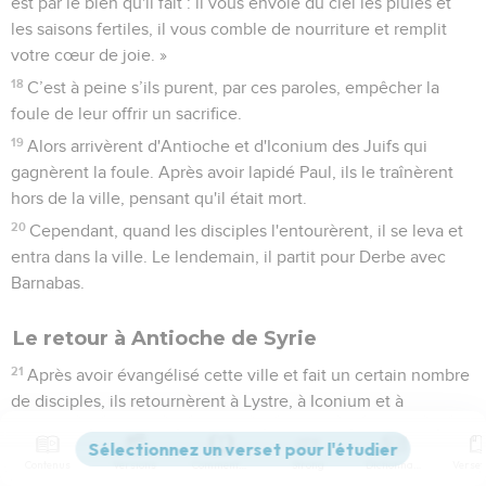
est par le bien qu'il fait : il vous envoie du ciel les pluies et
les saisons fertiles, il vous comble de nourriture et remplit
votre cœur de joie. »
18
C’est à peine s’ils purent, par ces paroles, empêcher la
foule de leur offrir un sacrifice.
19
Alors arrivèrent d'Antioche et d'Iconium des Juifs qui
gagnèrent la foule. Après avoir lapidé Paul, ils le traînèrent
hors de la ville, pensant qu'il était mort.
20
Cependant, quand les disciples l'entourèrent, il se leva et
entra dans la ville. Le lendemain, il partit pour Derbe avec
Barnabas.
Le retour à Antioche de Syrie
21
Après avoir évangélisé cette ville et fait un certain nombre
de disciples, ils retournèrent à Lystre, à Iconium et à
Antioche.
22
Ils fortifiaient l'esprit des disciples, les encourageaient à
Contenus
Versions
Commentaires
Strong
Dictionnaire
persévérer dans la foi et disaient : « C'est à travers beaucoup