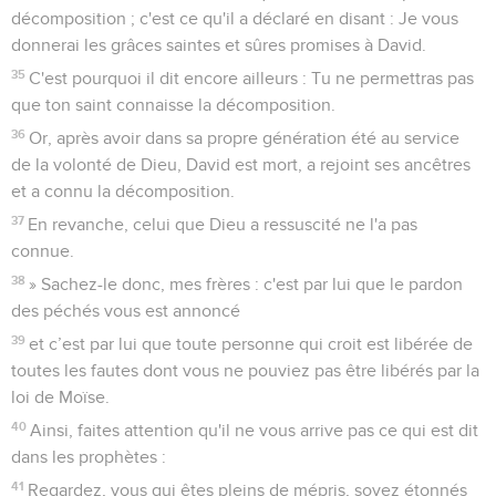
décomposition ; c'est ce qu'il a déclaré en disant : Je vous
donnerai les grâces saintes et sûres promises à David.
35
C'est pourquoi il dit encore ailleurs : Tu ne permettras pas
que ton saint connaisse la décomposition.
36
Or, après avoir dans sa propre génération été au service
de la volonté de Dieu, David est mort, a rejoint ses ancêtres
et a connu la décomposition.
37
En revanche, celui que Dieu a ressuscité ne l'a pas
connue.
38
» Sachez-le donc, mes frères : c'est par lui que le pardon
des péchés vous est annoncé
39
et c’est par lui que toute personne qui croit est libérée de
toutes les fautes dont vous ne pouviez pas être libérés par la
loi de Moïse.
40
Ainsi, faites attention qu'il ne vous arrive pas ce qui est dit
dans les prophètes :
41
Regardez, vous qui êtes pleins de mépris, soyez étonnés