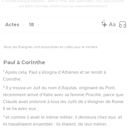
© Société biblique française – Bibli’O, 1978, avec autorisation. Pour vous procurer
une Bible imprimée, rendez-vous sur www.editionsbiblio.fr
Actes
18
Seuls les Évangiles sont disponibles en vidéo pour le moment.
Paul à Corinthe
1
Après cela, Paul s’éloigna d’Athènes et se rendit à
Corinthe.
2
Il y trouva un Juif du nom d’Aquilas, originaire du Pont,
récemment arrivé d’Italie avec sa femme Priscille, parce que
Claude avait ordonné à tous les Juifs de s’éloigner de Rome.
Il se lia avec eux ;
3
et comme il avait le même métier, il demeura chez eux, et
ils travaillaient ensemble : ils étaient, de leur métier,