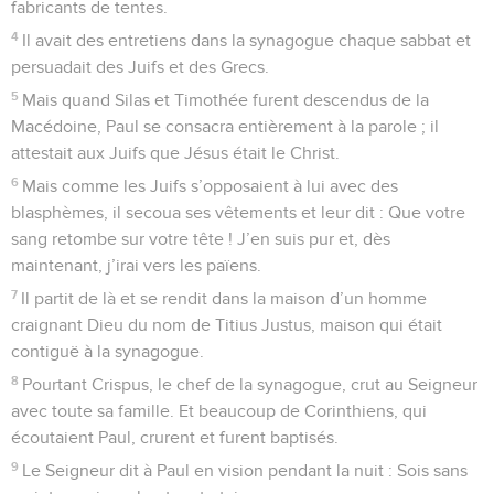
fabricants de tentes.
4
Il avait des entretiens dans la synagogue chaque sabbat et
persuadait des Juifs et des Grecs.
5
Mais quand Silas et Timothée furent descendus de la
Macédoine, Paul se consacra entièrement à la parole ; il
attestait aux Juifs que Jésus était le Christ.
6
Mais comme les Juifs s’opposaient à lui avec des
blasphèmes, il secoua ses vêtements et leur dit : Que votre
sang retombe sur votre tête ! J’en suis pur et, dès
maintenant, j’irai vers les païens.
7
Il partit de là et se rendit dans la maison d’un homme
craignant Dieu du nom de Titius Justus, maison qui était
contiguë à la synagogue.
8
Pourtant Crispus, le chef de la synagogue, crut au Seigneur
avec toute sa famille. Et beaucoup de Corinthiens, qui
écoutaient Paul, crurent et furent baptisés.
9
Le Seigneur dit à Paul en vision pendant la nuit : Sois sans