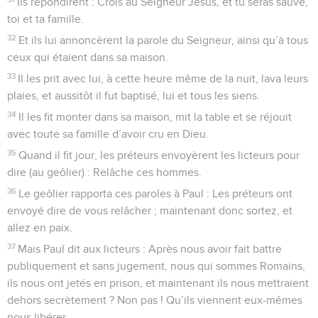
Ils répondirent : Crois au Seigneur Jésus, et tu seras sauvé,
toi et ta famille.
32
Et ils lui annoncèrent la parole du Seigneur, ainsi qu’à tous
ceux qui étaient dans sa maison.
33
Il les prit avec lui, à cette heure même de la nuit, lava leurs
plaies, et aussitôt il fut baptisé, lui et tous les siens.
34
Il les fit monter dans sa maison, mit la table et se réjouit
avec toute sa famille d’avoir cru en Dieu.
35
Quand il fit jour, les préteurs envoyèrent les licteurs pour
dire (au geôlier) : Relâche ces hommes.
36
Le geôlier rapporta ces paroles à Paul : Les préteurs ont
envoyé dire de vous relâcher ; maintenant donc sortez, et
allez en paix.
37
Mais Paul dit aux licteurs : Après nous avoir fait battre
publiquement et sans jugement, nous qui sommes Romains,
ils nous ont jetés en prison, et maintenant ils nous mettraient
dehors secrètement ? Non pas ! Qu’ils viennent eux-mêmes
nous libérer.