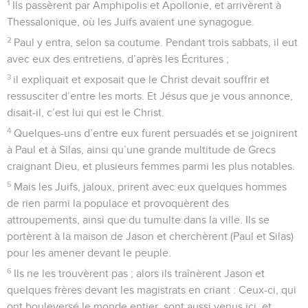
1
Ils passèrent par Amphipolis et Apollonie, et arrivèrent à
Thessalonique, où les Juifs avaient une synagogue.
2
Paul y entra, selon sa coutume. Pendant trois sabbats, il eut
avec eux des entretiens, d’après les Écritures ;
3
il expliquait et exposait que le Christ devait souffrir et
ressusciter d’entre les morts. Et Jésus que je vous annonce,
disait-il, c’est lui qui est le Christ.
4
Quelques-uns d’entre eux furent persuadés et se joignirent
à Paul et à Silas, ainsi qu’une grande multitude de Grecs
craignant Dieu, et plusieurs femmes parmi les plus notables.
5
Mais les Juifs, jaloux, prirent avec eux quelques hommes
de rien parmi la populace et provoquèrent des
attroupements, ainsi que du tumulte dans la ville. Ils se
portèrent à la maison de Jason et cherchèrent (Paul et Silas)
pour les amener devant le peuple.
6
Ils ne les trouvèrent pas ; alors ils traînèrent Jason et
quelques frères devant les magistrats en criant : Ceux-ci, qui
ont bouleversé le monde entier, sont aussi venus ici, et