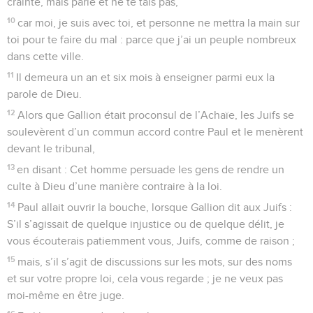
crainte, mais parle et ne te tais pas,
10
car moi, je suis avec toi, et personne ne mettra la main sur
toi pour te faire du mal : parce que j’ai un peuple nombreux
dans cette ville.
11
Il demeura un an et six mois à enseigner parmi eux la
parole de Dieu.
12
Alors que Gallion était proconsul de l’Achaïe, les Juifs se
soulevèrent d’un commun accord contre Paul et le menèrent
devant le tribunal,
13
en disant : Cet homme persuade les gens de rendre un
culte à Dieu d’une manière contraire à la loi.
14
Paul allait ouvrir la bouche, lorsque Gallion dit aux Juifs :
S’il s’agissait de quelque injustice ou de quelque délit, je
vous écouterais patiemment vous, Juifs, comme de raison ;
15
mais, s’il s’agit de discussions sur les mots, sur des noms
et sur votre propre loi, cela vous regarde ; je ne veux pas
moi-même en être juge.