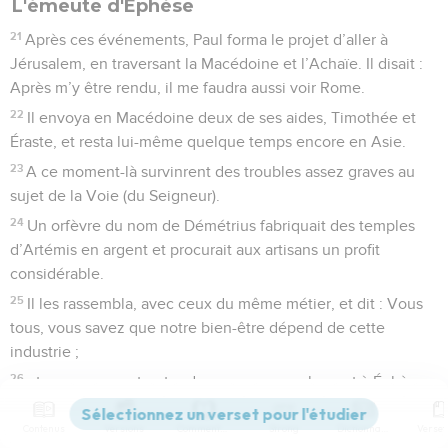
L'émeute d'Éphèse
21
Après ces événements, Paul forma le projet d’aller à
Jérusalem, en traversant la Macédoine et l’Achaïe. Il disait :
Après m’y être rendu, il me faudra aussi voir Rome.
22
Il envoya en Macédoine deux de ses aides, Timothée et
Éraste, et resta lui-même quelque temps encore en Asie.
23
A ce moment-là survinrent des troubles assez graves au
sujet de la Voie (du Seigneur).
24
Un orfèvre du nom de Démétrius fabriquait des temples
d’Artémis en argent et procurait aux artisans un profit
considérable.
25
Il les rassembla, avec ceux du même métier, et dit : Vous
tous, vous savez que notre bien-être dépend de cette
industrie ;
26
et vous voyez et entendez que, non seulement à Éphèse,
mais dans presque toute l’Asie, ce Paul a persuadé et
détourné une assez grande foule en disant que les dieux
Contenus
Versions
Commentaires
Strong
Dictionnaire