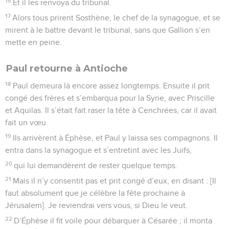
16
Et il les renvoya du tribunal.
17
Alors tous prirent Sosthène, le chef de la synagogue, et se
mirent à le battre devant le tribunal, sans que Gallion s’en
mette en peine.
Paul retourne à Antioche
18
Paul demeura là encore assez longtemps. Ensuite il prit
congé des frères et s’embarqua pour la Syrie, avec Priscille
et Aquilas. Il s’était fait raser la tête à Cenchrées, car il avait
fait un vœu.
19
Ils arrivèrent à Éphèse, et Paul y laissa ses compagnons. Il
entra dans la synagogue et s’entretint avec les Juifs,
20
qui lui demandèrent de rester quelque temps.
21
Mais il n’y consentit pas et prit congé d’eux, en disant : [Il
faut absolument que je célèbre la fête prochaine à
Jérusalem]. Je reviendrai vers vous, si Dieu le veut.
22
D’Éphèse il fit voile pour débarquer à Césarée ; il monta