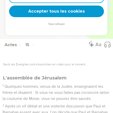
ouvert aux païens la porte de la foi.
Accepter tous les cookies
28
Et ils séjournèrent assez longtemps avec les disciples.
© Société biblique française – Bibli’O, 1978, avec autorisation. Pour vous procurer
Tout refuser
une Bible imprimée, rendez-vous sur www.editionsbiblio.fr
Actes
15
Seuls les Évangiles sont disponibles en vidéo pour le moment.
L'assemblée de Jérusalem
1
Quelques hommes, venus de la Judée, enseignaient les
frères et disaient : Si vous ne vous faites pas circoncire selon
la coutume de Moïse, vous ne pouvez être sauvés.
2
Après un vif débat et une violente discussion que Paul et
Barnabas eurent avec eux, l’on décida que Paul et Barnabas