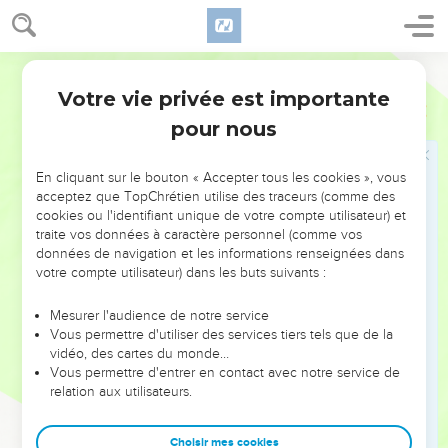
21
Après avoir évangélisé cette ville et fait un assez grand
nombre de disciples, ils retournèrent à Lystre, à Iconium et à
Segond 1978 (Colombe)
Antioche ;
Votre vie privée est importante
22
ils affermissaient l’âme des disciples, les exhortaient à
Actes
14
demeurer dans la foi, et disaient : C’est par beaucoup de
pour nous
tribulations qu’il nous faut entrer dans le royaume de Dieu.
23
Ils firent nommer pour eux des anciens dans chaque
En cliquant sur le bouton « Accepter tous les cookies », vous
acceptez que TopChrétien utilise des traceurs (comme des
Église, et, après avoir prié et jeûné, ils les recommandèrent
cookies ou l'identifiant unique de votre compte utilisateur) et
au Seigneur en qui ils avaient cru.
traite vos données à caractère personnel (comme vos
24
données de navigation et les informations renseignées dans
Ils traversèrent ensuite la Pisidie et vinrent en Pamphylie.
votre compte utilisateur) dans les buts suivants :
25
Après avoir annoncé la parole à Perge, ils descendirent à
Attalie.
Mesurer l'audience de notre service
Vous permettre d'utiliser des services tiers tels que de la
26
De là, ils s’embarquèrent pour Antioche, d’où ils avaient
vidéo, des cartes du monde…
été recommandés à la grâce de Dieu pour l’œuvre qu’ils
Vous permettre d'entrer en contact avec notre service de
venaient d’accomplir.
relation aux utilisateurs.
27
Après leur arrivée, ils réunirent l’Église et rapportèrent
tout ce que Dieu avait fait avec eux, et comment il avait
Choisir mes cookies