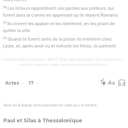
38
Les licteurs rapportèrent ces paroles aux préteurs, qui
furent dans la crainte en apprenant qu’ils étaient Romains.
39
Ils vinrent les apaiser et les libérèrent, en les priant de
quitter la ville.
40
Quand ils furent sortis de la prison ils entrèrent chez
Lydie, et, après avoir vu et exhorté les frères, ils partirent.
© Société biblique française – Bibli’O, 1978, avec autorisation. Pour vous procurer
une Bible imprimée, rendez-vous sur www.editionsbiblio.fr
Actes
17
Seuls les Évangiles sont disponibles en vidéo pour le moment.
Paul et Silas à Thessalonique