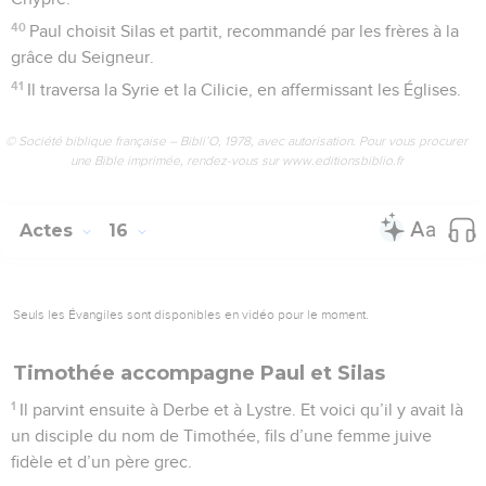
40
Paul choisit Silas et partit, recommandé par les frères à la
grâce du Seigneur.
41
Il traversa la Syrie et la Cilicie, en affermissant les Églises.
© Société biblique française – Bibli’O, 1978, avec autorisation. Pour vous procurer
une Bible imprimée, rendez-vous sur www.editionsbiblio.fr
Actes
16
Seuls les Évangiles sont disponibles en vidéo pour le moment.
Timothée accompagne Paul et Silas
1
Il parvint ensuite à Derbe et à Lystre. Et voici qu’il y avait là
un disciple du nom de Timothée, fils d’une femme juive
fidèle et d’un père grec.