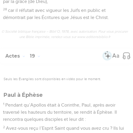
par la grâce (de Dieu),
28
car il réfutait avec vigueur les Juifs en public et
démontrait par les Écritures que Jésus est le Christ.
© Société biblique française – Bibli’O, 1978, avec autorisation. Pour vous procurer
une Bible imprimée, rendez-vous sur www.editionsbiblio.fr
Actes
19
Seuls les Évangiles sont disponibles en vidéo pour le moment.
Paul à Éphèse
1
Pendant qu’Apollos était à Corinthe, Paul, après avoir
traversé les hauteurs du territoire, se rendit à Éphèse. Il
rencontra quelques disciples et leur dit :
2
Avez-vous reçu l’Esprit Saint quand vous avez cru ? Ils lui