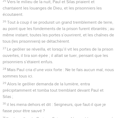
25
Vers le milieu de la nuit, Paul et Silas priaient et
chantaient les louanges de Dieu, et les prisonniers les
écoutaient.
26
Tout à coup il se produisit un grand tremblement de terre,
au point que les fondements de la prison furent ébranlés ; au
même instant, toutes les portes s’ouvrirent, et les chaînes de
tous (les prisonniers) se détachèrent.
27
Le geôlier se réveilla, et lorsqu’il vit les portes de la prison
ouvertes, il tira son épée ; il allait se tuer, pensant que les
prisonniers s’étaient enfuis.
28
Mais Paul cria d’une voix forte : Ne te fais aucun mal, nous
sommes tous ici.
29
Alors le geôlier demanda de la lumière, entra
précipitamment et tomba tout tremblant devant Paul et
Silas ;
30
il les mena dehors et dit : Seigneurs, que faut-il que je
fasse pour être sauvé ?
31