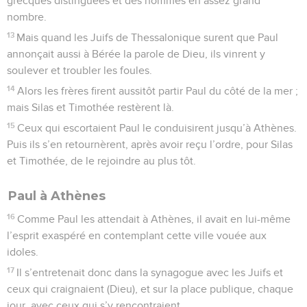
grecques distinguées et des hommes en assez grand
nombre.
13
Mais quand les Juifs de Thessalonique surent que Paul
annonçait aussi à Bérée la parole de Dieu, ils vinrent y
soulever et troubler les foules.
14
Alors les frères firent aussitôt partir Paul du côté de la mer ;
mais Silas et Timothée restèrent là.
15
Ceux qui escortaient Paul le conduisirent jusqu’à Athènes.
Puis ils s’en retournèrent, après avoir reçu l’ordre, pour Silas
et Timothée, de le rejoindre au plus tôt.
Paul à Athènes
16
Comme Paul les attendait à Athènes, il avait en lui-même
l’esprit exaspéré en contemplant cette ville vouée aux
idoles.
17
Il s’entretenait donc dans la synagogue avec les Juifs et
ceux qui craignaient (Dieu), et sur la place publique, chaque
jour, avec ceux qui s’y rencontraient.