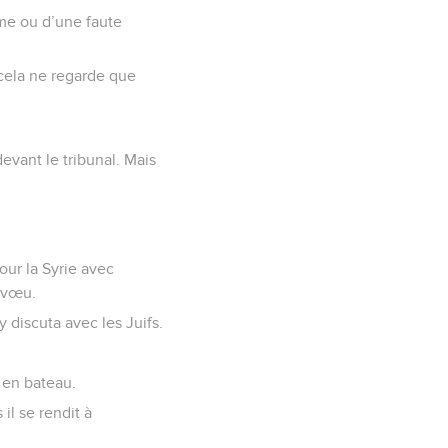
rime ou d’une faute
 cela ne regarde que
devant le tribunal. Mais
our la Syrie avec
n vœu.
 y discuta avec les Juifs.
e en bateau.
il se rendit à