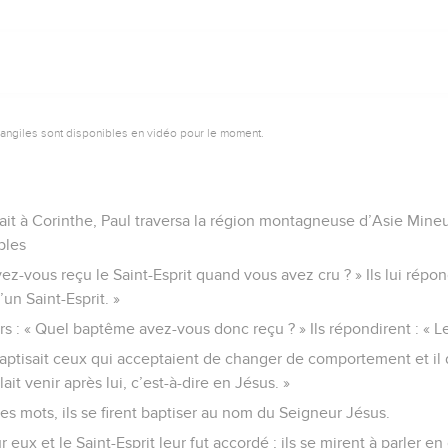
vangiles sont disponibles en vidéo pour le moment.
it à Corinthe, Paul traversa la région montagneuse d’Asie Mineur
ples
ez-vous reçu le Saint-Esprit quand vous avez cru ? » Ils lui répo
un Saint-Esprit. »
rs : « Quel baptême avez-vous donc reçu ? » Ils répondirent : « 
 baptisait ceux qui acceptaient de changer de comportement et il d
lait venir après lui, c’est-à-dire en Jésus. »
s mots, ils se firent baptiser au nom du Seigneur Jésus.
r eux et le Saint-Esprit leur fut accordé ; ils se mirent à parler 