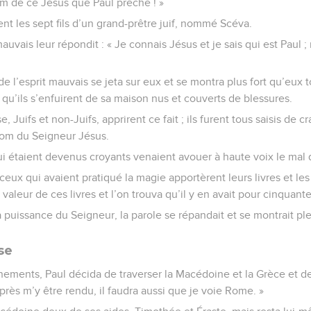
om de ce Jésus que Paul prêche ! »
ent les sept fils d’un grand-prêtre juif, nommé Scéva.
mauvais leur répondit : « Je connais Jésus et je sais qui est Paul ;
l’esprit mauvais se jeta sur eux et se montra plus fort qu’eux tou
 qu’ils s’enfuirent de sa maison nus et couverts de blessures.
, Juifs et non-Juifs, apprirent ce fait ; ils furent tous saisis de c
nom du Seigneur Jésus.
étaient devenus croyants venaient avouer à haute voix le mal qu’
ux qui avaient pratiqué la magie apportèrent leurs livres et les
valeur de ces livres et l’on trouva qu’il y en avait pour cinquant
la puissance du Seigneur, la parole se répandait et se montrait pl
se
nements, Paul décida de traverser la Macédoine et la Grèce et d
 Après m’y être rendu, il faudra aussi que je voie Rome. »