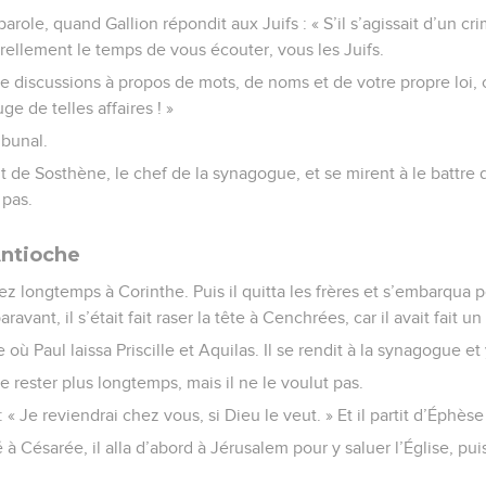
 parole, quand Gallion répondit aux Juifs : « S’il s’agissait d’un c
urellement le temps de vous écouter, vous les Juifs.
 de discussions à propos de mots, de noms et de votre propre loi,
ge de telles affaires ! »
ibunal.
nt de Sosthène, le chef de la synagogue, et se mirent à le battre 
 pas.
Antioche
ez longtemps à Corinthe. Puis il quitta les frères et s’embarqua p
aravant, il s’était fait raser la tête à Cenchrées, car il avait fait u
e où Paul laissa Priscille et Aquilas. Il se rendit à la synagogue et
e rester plus longtemps, mais il ne le voulut pas.
t : « Je reviendrai chez vous, si Dieu le veut. » Et il partit d’Éphès
à Césarée, il alla d’abord à Jérusalem pour y saluer l’Église, puis 