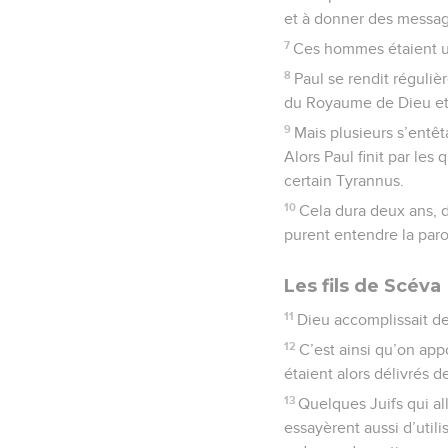
et à donner des messag
7
Ces hommes étaient u
8
Paul se rendit régulièr
du Royaume de Dieu et s
9
Mais plusieurs s’entê
Alors Paul finit par les
certain Tyrannus.
10
Cela dura deux ans, d
purent entendre la par
Les fils de Scéva
11
Dieu accomplissait de
12
C’est ainsi qu’on app
étaient alors délivrés d
13
Quelques Juifs qui al
essayèrent aussi d’utili