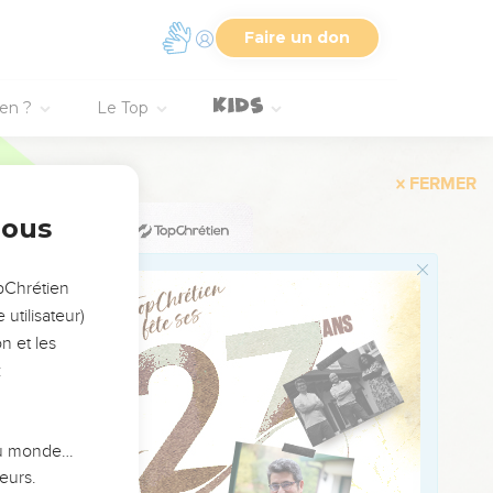
 Il a fixé pour eux le
Faire un don
ent peut-être à le
ien ?
Le Top
bien ce que certains de
e à une idole d’or,
nous
 appelle maintenant
opChrétien
utilisateur)
 a désigné. Il en a donné
n et les
:
e lui et les autres
 du monde…
eurs.
embre du conseil de