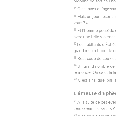
ordonne de sortir au n
14
C’est ainsi qu’agissai
15
Mais un jour l’esprit 
vous ? »
16
Et l’homme possédé de 
avec une telle violence
17
Les habitants d’Éphèse
grand respect pour le 
18
Beaucoup de ceux qui 
19
Un grand nombre de ce
le monde. On calcula la 
20
C’est ainsi que, par 
L'émeute d'Éphè
21
A la suite de ces évé
Jérusalem. Il disait : «
22