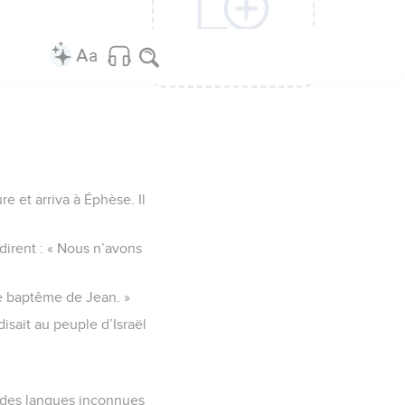
Ajouter une
Ajouter une
Ajouter une
Ajouter une
Ajouter une
colonne
colonne
colonne
colonne
colonne
e et arriva à Éphèse. Il
ndirent : « Nous n’avons
Le baptême de Jean. »
isait au peuple d’Israël
en des langues inconnues