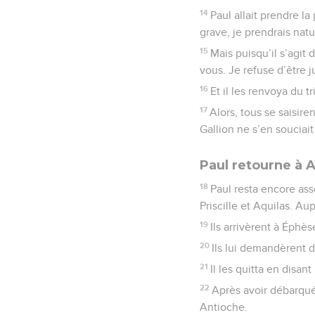
14
Paul allait prendre la
grave, je prendrais nat
15
Mais puisqu’il s’agit
vous. Je refuse d’être ju
16
Et il les renvoya du tr
17
Alors, tous se saisire
Gallion ne s’en souciait
Paul retourne à 
18
Paul resta encore ass
Priscille et Aquilas. Aup
19
Ils arrivèrent à Éphès
20
Ils lui demandèrent d
21
Il les quitta en disan
22
Après avoir débarqué 
Antioche.