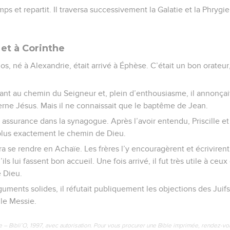
ps et repartit. Il traversa successivement la Galatie et la Phrygie, 
 et à Corinthe
, né à Alexandrie, était arrivé à Éphèse. C’était un bon orateur,
 quant au chemin du Seigneur et, plein d’enthousiasme, il annonçai
rne Jésus. Mais il ne connaissait que le baptême de Jean.
ec assurance dans la synagogue. Après l’avoir entendu, Priscille et
 plus exactement le chemin de Dieu.
ra se rendre en Achaïe. Les frères l’y encouragèrent et écrivirent
ils lui fassent bon accueil. Une fois arrivé, il fut très utile à ceu
e Dieu.
uments solides, il réfutait publiquement les objections des Juifs :
 le Messie.
e – Bibli’O, 1997, avec autorisation. Pour vous procurer une Bible imprimée, rendez-vo