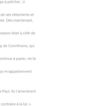
s à prêcher ; il
re de ses vêtements et
able. Dès maintenant,
 maison était à côté de
up de Corinthiens, qui
ontinue à parler, ne te
 qui m’appartiennent
e Paul. Ils l’amenèrent
ntraire à la loi. »