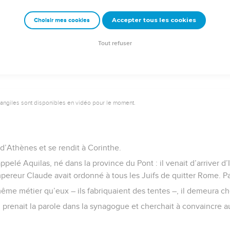
 nommée Damaris, et d’autres encore.
Accepter tous les cookies
Choisir mes cookies
e – Bibli’O, 1997, avec autorisation. Pour vous procurer une Bible imprimée, rendez-vo
Tout refuser
vangiles sont disponibles en vidéo pour le moment.
 d’Athènes et se rendit à Corinthe.
appelé Aquilas, né dans la province du Pont : il venait d’arriver d
mpereur Claude avait ordonné à tous les Juifs de quitter Rome. Pau
même métier qu’eux – ils fabriquaient des tentes –, il demeura che
prenait la parole dans la synagogue et cherchait à convaincre au