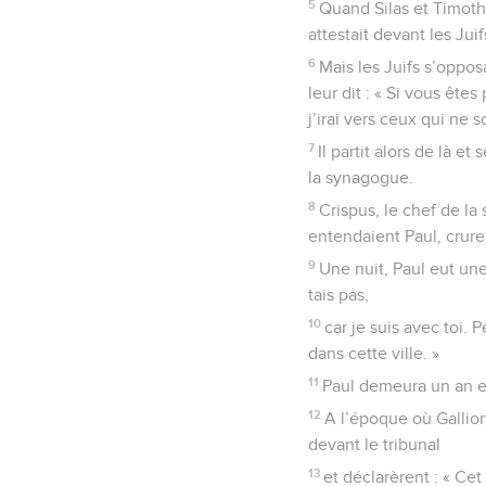
5
Quand Silas et Timoth
attestait devant les Jui
6
Mais les Juifs s’opposa
leur dit : « Si vous ête
j’irai vers ceux qui ne so
7
Il partit alors de là e
la synagogue.
8
Crispus, le chef de la
entendaient Paul, cruren
9
Une nuit, Paul eut une 
tais pas,
10
car je suis avec toi.
dans cette ville. »
11
Paul demeura un an et
12
A l’époque où Gallion
devant le tribunal
13
et déclarèrent : « Ce