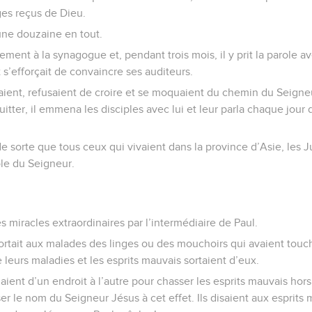
es reçus de Dieu.
ne douzaine en tout.
ement à la synagogue et, pendant trois mois, il y prit la parole av
’efforçait de convaincre ses auditeurs.
taient, refusaient de croire et se moquaient du chemin du Seigne
 quitter, il emmena les disciples avec lui et leur parla chaque jour
e sorte que tous ceux qui vivaient dans la province d’Asie, les Ju
ole du Seigneur.
s miracles extraordinaires par l’intermédiaire de Paul.
ortait aux malades des linges ou des mouchoirs qui avaient touch
e leurs maladies et les esprits mauvais sortaient d’eux.
laient d’un endroit à l’autre pour chasser les esprits mauvais ho
ser le nom du Seigneur Jésus à cet effet. Ils disaient aux esprits 