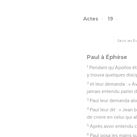
Actes
19
Seuls les É
Paul à Éphèse
1
Pendant qu’Apollos éta
y trouva quelques disci
2
et leur demanda : « Av
jamais entendu parler d’
3
Paul leur demanda alo
4
Paul leur dit : « Jean
de croire en celui qui al
5
Après avoir entendu ce
6
Paul posa les mains su