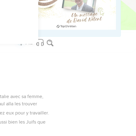
us sur www.editionsbiblio.fr
’Italie avec sa femme,
l alla les trouver
z eux pour y travailler.
ssi bien les Juifs que