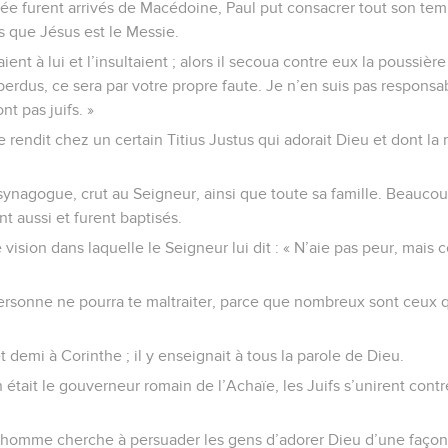
ée furent arrivés de Macédoine, Paul put consacrer tout son temp
fs que Jésus est le Messie.
ient à lui et l’insultaient ; alors il secoua contre eux la poussiè
s perdus, ce sera par votre propre faute. Je n’en suis pas respons
nt pas juifs. »
t se rendit chez un certain Titius Justus qui adorait Dieu et dont la
 synagogue, crut au Seigneur, ainsi que toute sa famille. Beauco
t aussi et furent baptisés.
vision dans laquelle le Seigneur lui dit : « N’aie pas peur, mais c
 Personne ne pourra te maltraiter, parce que nombreux sont ceux
 demi à Corinthe ; il y enseignait à tous la parole de Dieu.
 était le gouverneur romain de l’Achaïe, les Juifs s’unirent contr
t homme cherche à persuader les gens d’adorer Dieu d’une façon co