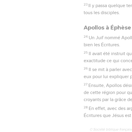
23
Il y passa quelque tem
tous les disciples.
Apollos à Éphèse
24
Un Juif nommé Apollos
bien les Écritures.
25
Il avait été instruit
exactitude ce qui conce
26
Il se mit à parler av
eux pour lui expliquer
27
Ensuite, Apollos dési
de cette région pour qu’
croyants par la grâce d
28
En effet, avec des arg
Écritures que Jésus est
© Société biblique français