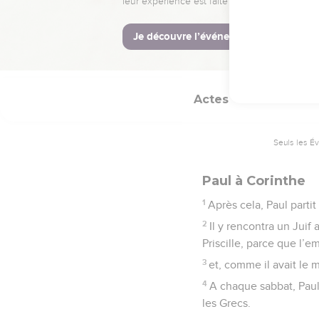
l’Aréopage, une femme
© Société biblique français
Actes
18
Seuls les É
Paul à Corinthe
1
Après cela, Paul partit
2
Il y rencontra un Juif 
Priscille, parce que l’e
3
et, comme il avait le 
4
A chaque sabbat, Paul 
les Grecs.