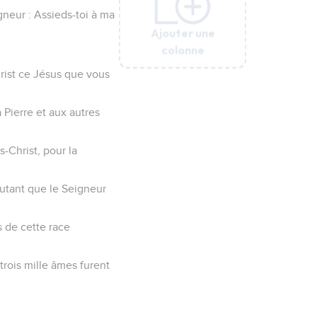
gneur : Assieds-toi à ma
Ajouter une
Ajouter une
Ajouter une
Ajouter une
Ajouter une
colonne
colonne
colonne
colonne
colonne
hrist ce Jésus que vous
 Pierre et aux autres
-Christ, pour la
autant que le Seigneur
us de cette race
trois mille âmes furent