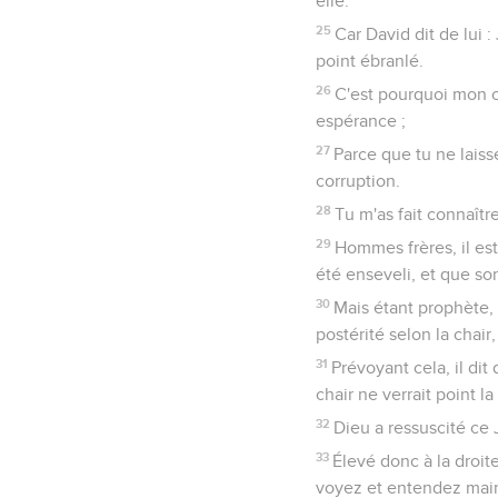
elle.
25
Car David dit de lui :
point ébranlé.
26
C'est pourquoi mon co
espérance ;
27
Parce que tu ne laiss
corruption.
28
Tu m'as fait connaîtr
29
Hommes frères, il est
été enseveli, et que so
30
Mais étant prophète, 
postérité selon la chair,
31
Prévoyant cela, il dit
chair ne verrait point la
32
Dieu a ressuscité ce
33
Élevé donc à la droit
voyez et entendez mai