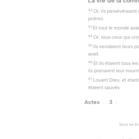
La vie de la co
42
Or, ils persévéraient
prières.
43
Et tout le monde avait
44
Or, tous ceux qui cr
45
Ils vendaient leurs p
avait.
46
Et ils étaient tous l
ils prenaient leur nourri
47
Louant Dieu, et étant 
étaient sauvés.
Actes
3
Seuls les É