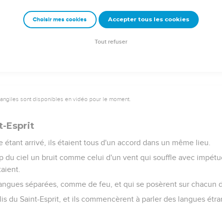
u ministère et à l'apostolat que Judas a abandonné pour aller en son
Accepter tous les cookies
Choisir mes cookies
rt ; et le sort tomba sur Matthias, qui, d'un commun accord, fut mi
Tout refuser
vangiles sont disponibles en vidéo pour le moment.
t-Esprit
e étant arrivé, ils étaient tous d'un accord dans un même lieu.
up du ciel un bruit comme celui d'un vent qui souffle avec impétuos
taient.
 langues séparées, comme de feu, et qui se posèrent sur chacun 
plis du Saint-Esprit, et ils commencèrent à parler des langues étr