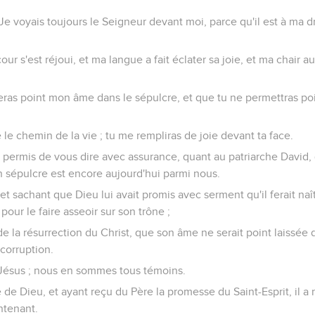
 Je voyais toujours le Seigneur devant moi, parce qu'il est à ma dr
ur s'est réjoui, et ma langue a fait éclater sa joie, et ma chair a
eras point mon âme dans le sépulcre, et que tu ne permettras poi
e le chemin de la vie ; tu me rempliras de joie devant ta face.
 permis de vous dire avec assurance, quant au patriarche David, qu
n sépulcre est encore aujourd'hui parmi nous.
et sachant que Dieu lui avait promis avec serment qu'il ferait naît
 pour le faire asseoir sur son trône ;
 de la résurrection du Christ, que son âme ne serait point laissée 
 corruption.
 Jésus ; nous en sommes tous témoins.
e de Dieu, et ayant reçu du Père la promesse du Saint-Esprit, il 
ntenant.