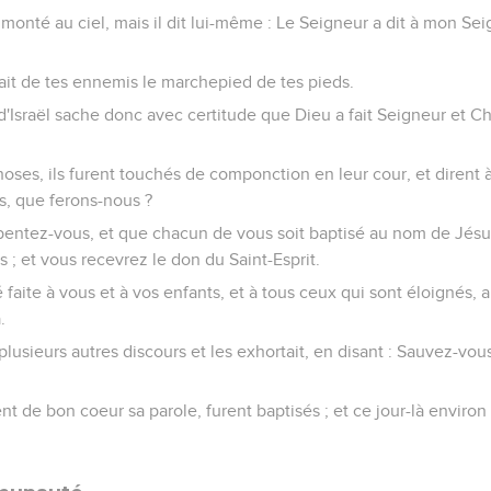
 monté au ciel, mais il dit lui-même : Le Seigneur a dit à mon Sei
fait de tes ennemis le marchepied de tes pieds.
'Israël sache donc avec certitude que Dieu a fait Seigneur et C
ses, ils furent touchés de componction en leur cour, et dirent à
s, que ferons-nous ?
Repentez-vous, et que chacun de vous soit baptisé au nom de Jésus
 ; et vous recevrez le don du Saint-Esprit.
 faite à vous et à vos enfants, et à tous ceux qui sont éloignés, 
.
r plusieurs autres discours et les exhortait, en disant : Sauvez-vo
t de bon coeur sa parole, furent baptisés ; et ce jour-là environ 