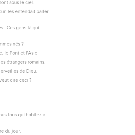
ont sous le ciel.
cun les entendait parler
es : Ces gens-là qui
ommes nés ?
 le Pont et l'Asie,
 les étrangers romains,
erveilles de Dieu.
veut dire ceci ?
vous tous qui habitez à
re du jour.