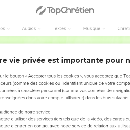
lait que la prophétie que le Saint-Esprit a prononcée par la bouc
ducteur de ceux qui ont pris Jésus, fût accomplie.
nombre, et il a eu sa part de ce ministère.
éos
Audios
Textes
Musique
Chrét
amp avec le salaire du crime, et s'étant précipité, il a crevé par l
Ostervald
ndues,
e tous les habitants de Jérusalem, de sorte que ce champ a été a
t-à-dire le Champ du sang.
re vie privée est importante pour 
 le livre des Psaumes : Que sa demeure devienne déserte, et qu'il 
tre prenne sa charge.
sur le bouton « Accepter tous les cookies », vous acceptez que T
 hommes qui ont été avec nous pendant tout le temps que le Sei
traceurs (comme des cookies ou l'identifiant unique de votre compte 
s données à caractère personnel (comme vos données de navigatio
 renseignées dans votre compte utilisateur) dans les buts suivants 
Jean, jusqu'au jour où le Seigneur a été enlevé d'avec nous, il y
 résurrection.
audience de notre service
èrent deux : Joseph, appelé Barsabas, surnommé Juste, et Matthia
ttre d'utiliser des services tiers tels que de la vidéo, des cartes
 : Toi, Seigneur, qui connais les cours de tous, montre-nous lequel
ttre d'entrer en contact avec notre service de relation aux utilisat