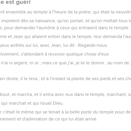
e est guéri
nt ensemble au temple à l'heure de la prière, qui était la neuvi
 impotent dès sa naissance, qu'on portait, et qu'on mettait tous le
le, pour demander l'aumône à ceux qui entraient dans le temple.
re et Jean qui allaient entrer dans le temple, leur demanda l'a
yeux arrêtés sur lui, avec Jean, lui dit : Regarde-nous.
tentivement, s'attendant à recevoir quelque chose d'eux.
Je n'ai ni argent, ni or ; mais ce que j'ai, je te le donne ; au nom 
ain droite, il le leva ; et à l'instant la plante de ses pieds et ses c
 debout, et marcha, et il entra avec eux dans le temple, marchant, 
t qui marchait et qui louait Dieu.
e c'était le même qui se tenait à la belle porte du temple pour 
nnement et d'admiration de ce qui lui était arrivé.