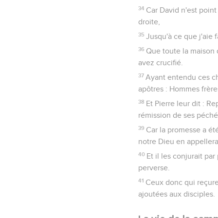
34
Car David n'est point
droite,
35
Jusqu'à ce que j'aie 
36
Que toute la maison d
avez crucifié.
37
Ayant entendu ces cho
apôtres : Hommes frère
38
Et Pierre leur dit : 
rémission de ses péchés
39
Car la promesse a été
notre Dieu en appellera
40
Et il les conjurait pa
perverse.
41
Ceux donc qui reçuren
ajoutées aux disciples.