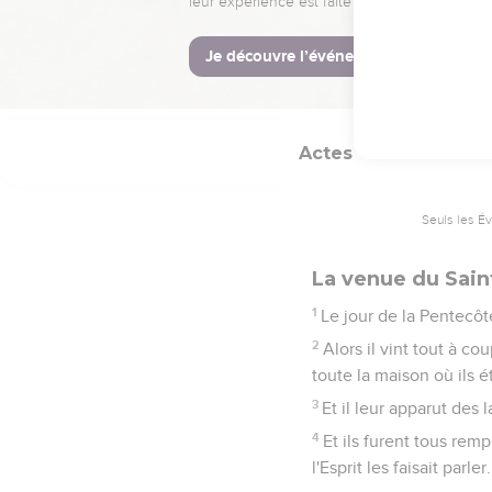
25
Afin qu'il ait part a
26
Et ils tirèrent au so
apôtres.
Actes
2
Seuls les É
La venue du Sain
1
Le jour de la Pentecôt
2
Alors il vint tout à co
toute la maison où ils é
3
Et il leur apparut des
4
Et ils furent tous rem
l'Esprit les faisait parler.