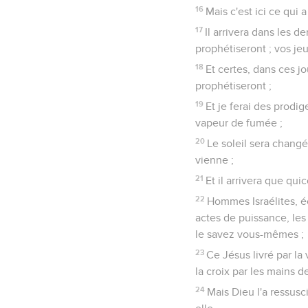
16
Mais c'est ici ce qui 
17
Il arrivera dans les de
prophétiseront ; vos je
18
Et certes, dans ces jo
prophétiseront ;
19
Et je ferai des prodig
vapeur de fumée ;
20
Le soleil sera changé
vienne ;
21
Et il arrivera que qu
22
Hommes Israélites, é
actes de puissance, les
le savez vous-mêmes ;
23
Ce Jésus livré par la
la croix par les mains de
24
Mais Dieu l'a ressusci