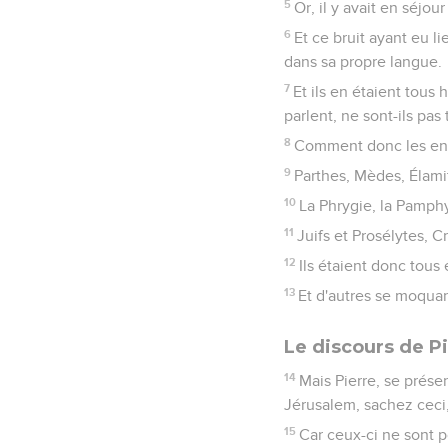
5
Or, il y avait en séjo
6
Et ce bruit ayant eu l
dans sa propre langue.
7
Et ils en étaient tous
parlent, ne sont-ils pas
8
Comment donc les ent
9
Parthes, Mèdes, Élamit
10
La Phrygie, la Pamphyl
11
Juifs et Prosélytes, 
12
Ils étaient donc tous 
13
Et d'autres se moquant
Le discours de P
14
Mais Pierre, se présen
Jérusalem, sachez ceci, 
15
Car ceux-ci ne sont p