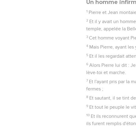
Un homme infirm
1
Pierre et Jean montaie
2
Et il y avait un homme
temple, appelée la Bel
3
Cet homme voyant Pier
4
Mais Pierre, ayant les 
5
Et il les regardait at
6
Alors Pierre lui dit : 
lève-toi et marche.
7
Et l'ayant pris par la m
fermes ;
8
Et sautant, il se tint
9
Et tout le peuple le vi
10
Et ils reconnurent qu
ils furent remplis d'éto