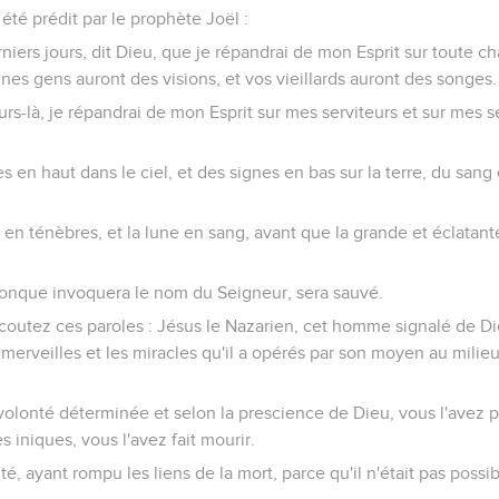
a été prédit par le prophète Joël :
rniers jours, dit Dieu, que je répandrai de mon Esprit sur toute chair
unes gens auront des visions, et vos vieillards auront des songes.
urs-là, je répandrai de mon Esprit sur mes serviteurs et sur mes se
es en haut dans le ciel, et des signes en bas sur la terre, du sang
 en ténèbres, et la lune en sang, avant que la grande et éclatan
iconque invoquera le nom du Seigneur, sera sauvé.
coutez ces paroles : Jésus le Nazarien, cet homme signalé de Di
 merveilles et les miracles qu'il a opérés par son moyen au mil
 volonté déterminée et selon la prescience de Dieu, vous l'avez pri
s iniques, vous l'avez fait mourir.
té, ayant rompu les liens de la mort, parce qu'il n'était pas possib