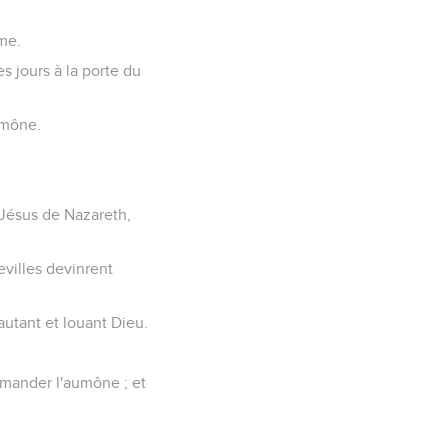
ème.
s jours à la porte du
umône.
de Jésus de Nazareth,
hevilles devinrent
sautant et louant Dieu.
demander l'aumône ; et