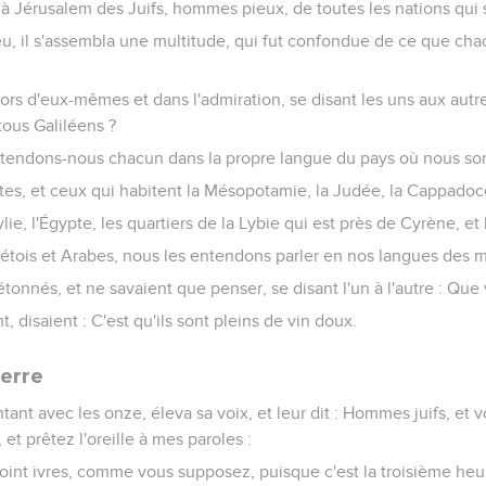
ur à Jérusalem des Juifs, hommes pieux, de toutes les nations qui s
ieu, il s'assembla une multitude, qui fut confondue de ce que cha
 hors d'eux-mêmes et dans l'admiration, se disant les uns aux autr
 tous Galiléens ?
endons-nous chacun dans la propre langue du pays où nous s
es, et ceux qui habitent la Mésopotamie, la Judée, la Cappadoce,
ie, l'Égypte, les quartiers de la Lybie qui est près de Cyrène, et
Crétois et Arabes, nous les entendons parler en nos langues des m
étonnés, et ne savaient que penser, se disant l'un à l'autre : Que 
, disaient : C'est qu'ils sont pleins de vin doux.
ierre
tant avec les onze, éleva sa voix, et leur dit : Hommes juifs, et 
et prêtez l'oreille à mes paroles :
oint ivres, comme vous supposez, puisque c'est la troisième heu