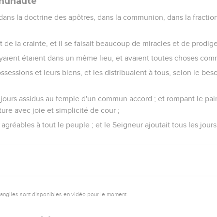
mmunauté
 dans la doctrine des apôtres, dans la communion, dans la fractio
 de la crainte, et il se faisait beaucoup de miracles et de prodige
oyaient étaient dans un même lieu, et avaient toutes choses co
ossessions et leurs biens, et les distribuaient à tous, selon le b
es jours assidus au temple d'un commun accord ; et rompant le pa
ture avec joie et simplicité de cour ;
agréables à tout le peuple ; et le Seigneur ajoutait tous les jours
vangiles sont disponibles en vidéo pour le moment.