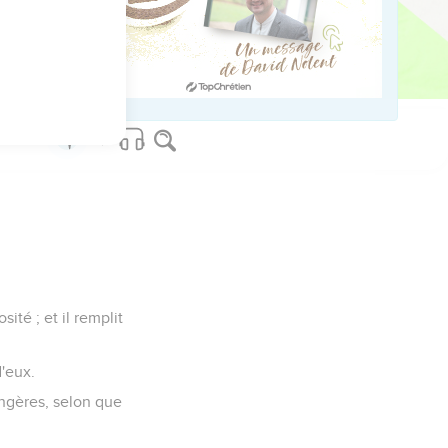
 lieu.
s au rang des onze
ité ; et il remplit
d'eux.
angères, selon que