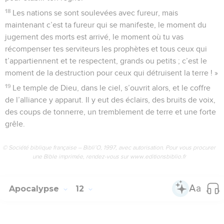
18
Les nations se sont soulevées avec fureur, mais
maintenant c’est ta fureur qui se manifeste, le moment du
jugement des morts est arrivé, le moment où tu vas
récompenser tes serviteurs les prophètes et tous ceux qui
t’appartiennent et te respectent, grands ou petits ; c’est le
moment de la destruction pour ceux qui détruisent la terre ! »
19
Le temple de Dieu, dans le ciel, s’ouvrit alors, et le coffre
de l’alliance y apparut. Il y eut des éclairs, des bruits de voix,
des coups de tonnerre, un tremblement de terre et une forte
grêle.
© Société biblique française – Bibli’O, 1997, avec autorisation. Pour vous procurer
une Bible imprimée, rendez-vous sur www.editionsbiblio.fr
Apocalypse
12