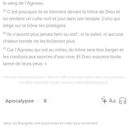
le sang de l’Agneau.
15
C’est pourquoi ils se tiennent devant le trône de Dieu et
lui rendent un culte nuit et jour dans son temple. Celui qui
siège sur le trône les protégera.
16
Ils n’auront plus jamais faim ou soif ; ni le soleil, ni aucune
chaleur torride ne les brûleront plus.
17
Car l’Agneau qui est au milieu du trône sera leur berger et
les conduira aux sources d’eau vive. Et Dieu essuiera toute
larme de leurs yeux. »
© Société biblique française – Bibli’O, 1997, avec autorisation. Pour vous procurer
une Bible imprimée, rendez-vous sur www.editionsbiblio.fr
Apocalypse
8
Seuls les Évangiles sont disponibles en vidéo pour le moment.