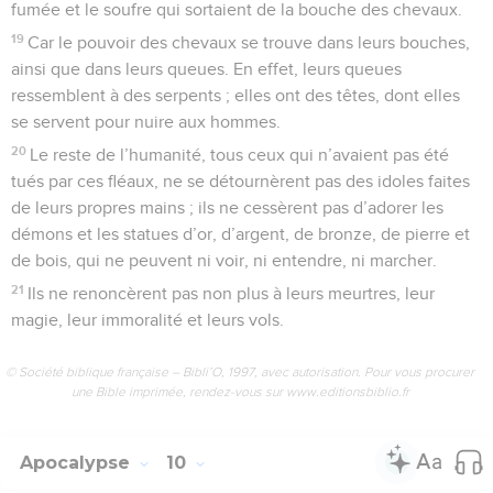
fumée et le soufre qui sortaient de la bouche des chevaux.
19
Car le pouvoir des chevaux se trouve dans leurs bouches,
ainsi que dans leurs queues. En effet, leurs queues
ressemblent à des serpents ; elles ont des têtes, dont elles
se servent pour nuire aux hommes.
20
Le reste de l’humanité, tous ceux qui n’avaient pas été
tués par ces fléaux, ne se détournèrent pas des idoles faites
de leurs propres mains ; ils ne cessèrent pas d’adorer les
démons et les statues d’or, d’argent, de bronze, de pierre et
de bois, qui ne peuvent ni voir, ni entendre, ni marcher.
21
Ils ne renoncèrent pas non plus à leurs meurtres, leur
magie, leur immoralité et leurs vols.
© Société biblique française – Bibli’O, 1997, avec autorisation. Pour vous procurer
une Bible imprimée, rendez-vous sur www.editionsbiblio.fr
Apocalypse
10