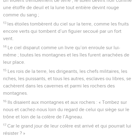
un violent tremblement de terre ; le soleil devint noir comme
une étoffe de deuil et la lune tout entière devint rouge
comme du sang ;
13
les étoiles tombèrent du ciel sur la terre, comme les fruits
encore verts qui tombent d’un figuier secoué par un fort
vent.
14
Le ciel disparut comme un livre qu’on enroule sur lui-
même ; toutes les montagnes et les îles furent arrachées de
leur place.
15
Les rois de la terre, les dirigeants, les chefs militaires, les
riches, les puissants, et tous les autres, esclaves ou libres, se
cachèrent dans les cavernes et parmi les rochers des
montagnes.
16
Ils disaient aux montagnes et aux rochers : « Tombez sur
nous et cachez-nous loin du regard de celui qui siège sur le
trône et loin de la colère de l’Agneau.
17
Car le grand jour de leur colère est arrivé et qui pourrait lui
résister ? »