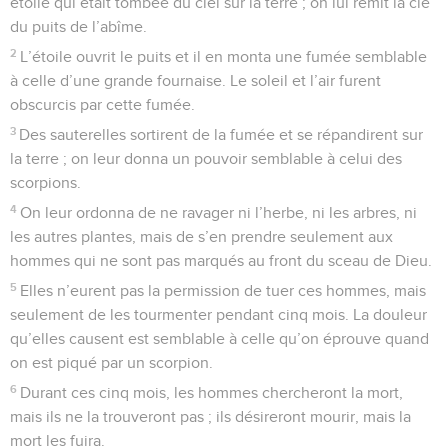
étoile qui était tombée du ciel sur la terre ; on lui remit la clé
du puits de l’abîme.
2
L’étoile ouvrit le puits et il en monta une fumée semblable
à celle d’une grande fournaise. Le soleil et l’air furent
obscurcis par cette fumée.
3
Des sauterelles sortirent de la fumée et se répandirent sur
la terre ; on leur donna un pouvoir semblable à celui des
scorpions.
4
On leur ordonna de ne ravager ni l’herbe, ni les arbres, ni
les autres plantes, mais de s’en prendre seulement aux
hommes qui ne sont pas marqués au front du sceau de Dieu.
5
Elles n’eurent pas la permission de tuer ces hommes, mais
seulement de les tourmenter pendant cinq mois. La douleur
qu’elles causent est semblable à celle qu’on éprouve quand
on est piqué par un scorpion.
6
Durant ces cinq mois, les hommes chercheront la mort,
mais ils ne la trouveront pas ; ils désireront mourir, mais la
mort les fuira.