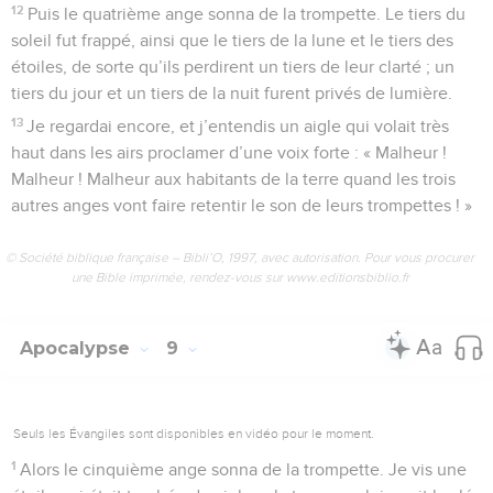
12
Puis le quatrième ange sonna de la trompette. Le tiers du
soleil fut frappé, ainsi que le tiers de la lune et le tiers des
étoiles, de sorte qu’ils perdirent un tiers de leur clarté ; un
tiers du jour et un tiers de la nuit furent privés de lumière.
13
Je regardai encore, et j’entendis un aigle qui volait très
haut dans les airs proclamer d’une voix forte : « Malheur !
Malheur ! Malheur aux habitants de la terre quand les trois
autres anges vont faire retentir le son de leurs trompettes ! »
© Société biblique française – Bibli’O, 1997, avec autorisation. Pour vous procurer
une Bible imprimée, rendez-vous sur www.editionsbiblio.fr
Apocalypse
9
Seuls les Évangiles sont disponibles en vidéo pour le moment.
1
Alors le cinquième ange sonna de la trompette. Je vis une