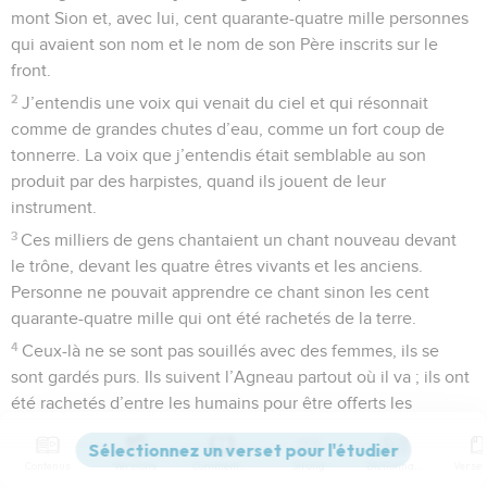
mont Sion et, avec lui, cent quarante-quatre mille personnes
qui avaient son nom et le nom de son Père inscrits sur le
front.
2
J’entendis une voix qui venait du ciel et qui résonnait
comme de grandes chutes d’eau, comme un fort coup de
tonnerre. La voix que j’entendis était semblable au son
produit par des harpistes, quand ils jouent de leur
instrument.
3
Ces milliers de gens chantaient un chant nouveau devant
le trône, devant les quatre êtres vivants et les anciens.
Personne ne pouvait apprendre ce chant sinon les cent
quarante-quatre mille qui ont été rachetés de la terre.
4
Ceux-là ne se sont pas souillés avec des femmes, ils se
sont gardés purs. Ils suivent l’Agneau partout où il va ; ils ont
été rachetés d’entre les humains pour être offerts les
premiers à Dieu et à l’Agneau.
5
Dans leur bouche, il n’y a jamais eu place pour le
Contenus
Versions
Commentaires
Strong
Dictionnaire