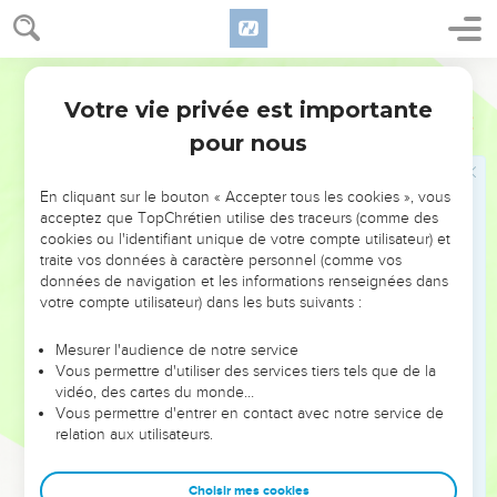
prières du peuple de Dieu.
9
Ils chantaient un chant nouveau : « Tu es digne de prendre
le livre et d’en briser les sceaux. Car tu as été mis à mort et,
Français Courant
par ton sacrifice, tu as acquis pour Dieu des gens de toute
Votre vie privée est importante
Apocalypse
5
tribu, de toute langue, de tout peuple et de toute nation.
pour nous
10
Tu as fait d’eux un royaume de prêtres pour servir notre
Dieu, et ils régneront sur la terre. »
En cliquant sur le bouton « Accepter tous les cookies », vous
11
Je regardai encore et j’entendis la voix d’une multitude
acceptez que TopChrétien utilise des traceurs (comme des
d’anges : il y en avait des milliers, des dizaines de milliers. Ils
cookies ou l'identifiant unique de votre compte utilisateur) et
traite vos données à caractère personnel (comme vos
se tenaient autour du trône, des êtres vivants et des anciens,
données de navigation et les informations renseignées dans
12
et ils chantaient d’une voix forte : « L’Agneau qui a été mis
votre compte utilisateur) dans les buts suivants :
à mort est digne de recevoir la puissance, la richesse, la
sagesse et la force, l’honneur, la gloire et la louange ! »
Mesurer l'audience de notre service
Vous permettre d'utiliser des services tiers tels que de la
13
J’entendis aussi toutes les créatures dans le ciel, sur la
vidéo, des cartes du monde…
terre, sous la terre et dans la mer – les créatures de l’univers
Vous permettre d'entrer en contact avec notre service de
relation aux utilisateurs.
entier – qui chantaient : « A celui qui siège sur le trône et à
l’Agneau soient la louange, l’honneur, la gloire et la
puissance pour toujours ! »
Choisir mes cookies