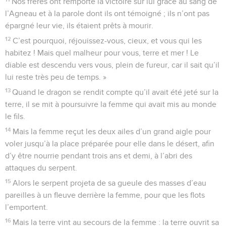
Nos frères ont remporté la victoire sur lui grâce au sang de
l’Agneau et à la parole dont ils ont témoigné ; ils n’ont pas
épargné leur vie, ils étaient prêts à mourir.
12
C’est pourquoi, réjouissez-vous, cieux, et vous qui les
habitez ! Mais quel malheur pour vous, terre et mer ! Le
diable est descendu vers vous, plein de fureur, car il sait qu’il
lui reste très peu de temps. »
13
Quand le dragon se rendit compte qu’il avait été jeté sur la
terre, il se mit à poursuivre la femme qui avait mis au monde
le fils.
14
Mais la femme reçut les deux ailes d’un grand aigle pour
voler jusqu’à la place préparée pour elle dans le désert, afin
d’y être nourrie pendant trois ans et demi, à l’abri des
attaques du serpent.
15
Alors le serpent projeta de sa gueule des masses d’eau
pareilles à un fleuve derrière la femme, pour que les flots
l’emportent.
16
Mais la terre vint au secours de la femme : la terre ouvrit sa