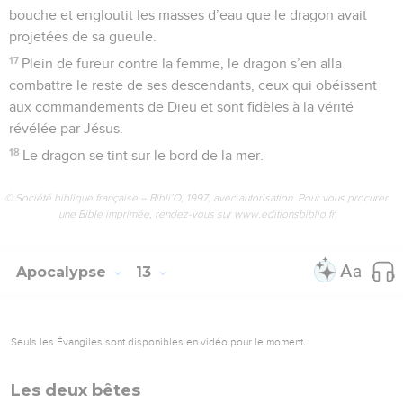
bouche et engloutit les masses d’eau que le dragon avait
projetées de sa gueule.
17
Plein de fureur contre la femme, le dragon s’en alla
combattre le reste de ses descendants, ceux qui obéissent
aux commandements de Dieu et sont fidèles à la vérité
révélée par Jésus.
18
Le dragon se tint sur le bord de la mer.
© Société biblique française – Bibli’O, 1997, avec autorisation. Pour vous procurer
une Bible imprimée, rendez-vous sur www.editionsbiblio.fr
Apocalypse
13
Seuls les Évangiles sont disponibles en vidéo pour le moment.
Les deux bêtes