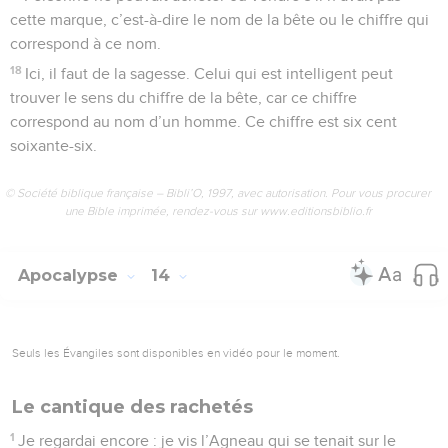
cette marque, c’est-à-dire le nom de la bête ou le chiffre qui
correspond à ce nom.
18
Ici, il faut de la sagesse. Celui qui est intelligent peut
trouver le sens du chiffre de la bête, car ce chiffre
correspond au nom d’un homme. Ce chiffre est six cent
soixante-six.
© Société biblique française – Bibli’O, 1997, avec autorisation. Pour vous procurer
une Bible imprimée, rendez-vous sur www.editionsbiblio.fr
Apocalypse
14
Seuls les Évangiles sont disponibles en vidéo pour le moment.
Le cantique des rachetés
1
Je regardai encore : je vis l’Agneau qui se tenait sur le