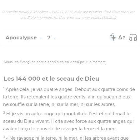
© Société biblique française – Bibli’O, 1997, avec autorisation. Pour vous procurer
une Bible imprimée, rendez-vous sur www.editionsbiblio.fr
Apocalypse
7
Seuls les Évangiles sont disponibles en vidéo pour le moment.
Les 144 000 et le sceau de Dieu
1
Après cela, je vis quatre anges. Debout aux quatre coins de
la terre, ils retenaient les quatre vents, afin qu’aucun d’eux
ne souffle sur la terre, ni sur la mer, ni sur les arbres.
2
Et je vis un autre ange qui montait de l’est et qui tenait le
sceau du Dieu vivant. Il cria avec force aux quatre anges qui
avaient reçu le pouvoir de ravager la terre et la mer :
3
« Ne ravagez ni la terre, ni la mer, ni les arbres avant que