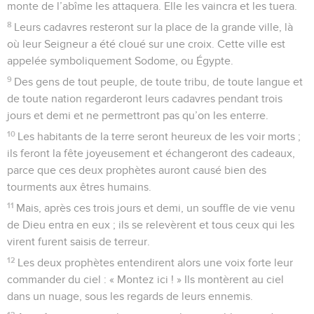
monte de l’abîme les attaquera. Elle les vaincra et les tuera.
8
Leurs cadavres resteront sur la place de la grande ville, là
où leur Seigneur a été cloué sur une croix. Cette ville est
appelée symboliquement Sodome, ou Égypte.
9
Des gens de tout peuple, de toute tribu, de toute langue et
de toute nation regarderont leurs cadavres pendant trois
jours et demi et ne permettront pas qu’on les enterre.
10
Les habitants de la terre seront heureux de les voir morts ;
ils feront la fête joyeusement et échangeront des cadeaux,
parce que ces deux prophètes auront causé bien des
tourments aux êtres humains.
11
Mais, après ces trois jours et demi, un souffle de vie venu
de Dieu entra en eux ; ils se relevèrent et tous ceux qui les
virent furent saisis de terreur.
12
Les deux prophètes entendirent alors une voix forte leur
commander du ciel : « Montez ici ! » Ils montèrent au ciel
dans un nuage, sous les regards de leurs ennemis.