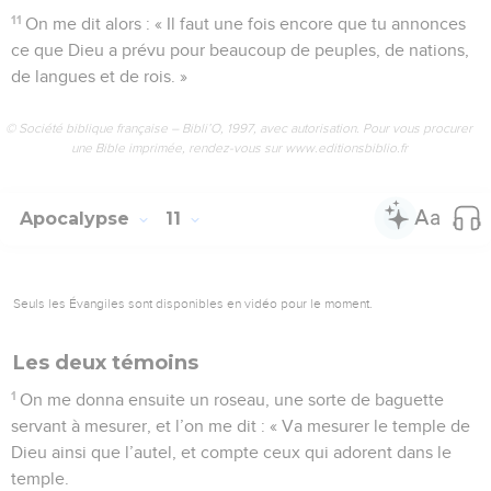
11
On me dit alors : « Il faut une fois encore que tu annonces
ce que Dieu a prévu pour beaucoup de peuples, de nations,
de langues et de rois. »
© Société biblique française – Bibli’O, 1997, avec autorisation. Pour vous procurer
une Bible imprimée, rendez-vous sur www.editionsbiblio.fr
Apocalypse
11
Seuls les Évangiles sont disponibles en vidéo pour le moment.
Les deux témoins
1
On me donna ensuite un roseau, une sorte de baguette
servant à mesurer, et l’on me dit : « Va mesurer le temple de
Dieu ainsi que l’autel, et compte ceux qui adorent dans le
temple.