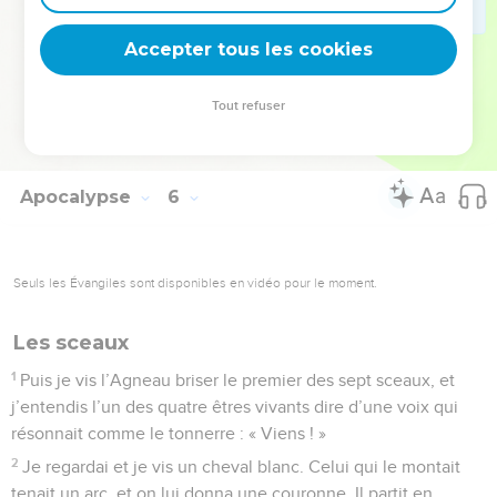
14
Les quatre êtres vivants répondaient : « Amen ! » Et les
Accepter tous les cookies
anciens s’agenouillèrent et adorèrent.
© Société biblique française – Bibli’O, 1997, avec autorisation. Pour vous procurer
Tout refuser
une Bible imprimée, rendez-vous sur www.editionsbiblio.fr
Apocalypse
6
Seuls les Évangiles sont disponibles en vidéo pour le moment.
Les sceaux
1
Puis je vis l’Agneau briser le premier des sept sceaux, et
j’entendis l’un des quatre êtres vivants dire d’une voix qui
résonnait comme le tonnerre : « Viens ! »
2
Je regardai et je vis un cheval blanc. Celui qui le montait
tenait un arc, et on lui donna une couronne. Il partit en