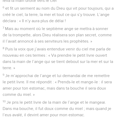
leva la main droite vers le ciel
6
et fit un serment au nom du Dieu qui vit pour toujours, qui a
créé le ciel, la terre, la mer et tout ce qui s’y trouve. L’ange
déclara : « Il n’y aura plus de délai !
7
Mais au moment où le septième ange se mettra à sonner
de la trompette, alors Dieu réalisera son plan secret, comme
il l’avait annoncé à ses serviteurs les prophètes. »
8
Puis la voix que j’avais entendue venir du ciel me parla de
nouveau en ces termes : « Va prendre le petit livre ouvert
dans la main de l’ange qui se tient debout sur la mer et sur la
terre. »
9
Je m’approchai de l’ange et lui demandai de me remettre
le petit livre. Il me répondit : « Prends-le et mange-le : il sera
amer pour ton estomac, mais dans ta bouche il sera doux
comme du miel. »
10
Je pris le petit livre de la main de l’ange et le mangeai.
Dans ma bouche, il fut doux comme du miel ; mais quand je
l’eus avalé, il devint amer pour mon estomac.