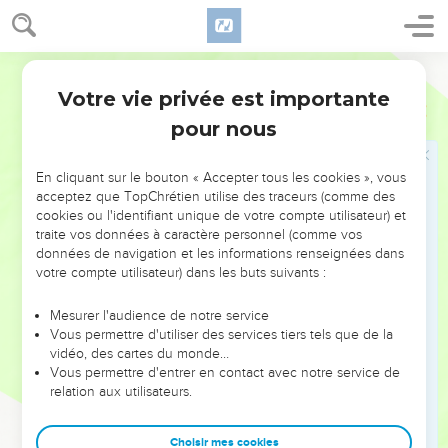
consacrant au service de l'Evangile avec moi comme un
enfant avec son père.
23
J'espère donc vous l'envoyer dès que je serai au clair sur
Segond 21
ma situation.
Votre vie privée est importante
Philippiens
2
24
Et j'ai confiance dans le Seigneur que moi aussi, je
pour nous
viendrai bientôt.
25
J'ai cependant estimé nécessaire de vous renvoyer mon
En cliquant sur le bouton « Accepter tous les cookies », vous
frère Epaphrodite, mon collaborateur et mon compagnon de
acceptez que TopChrétien utilise des traceurs (comme des
cookies ou l'identifiant unique de votre compte utilisateur) et
combat, que vous aviez envoyé afin de pourvoir à mes
traite vos données à caractère personnel (comme vos
besoins.
données de navigation et les informations renseignées dans
26
Il désirait vous revoir tous et se tourmentait parce que
votre compte utilisateur) dans les buts suivants :
vous aviez appris sa maladie.
Mesurer l'audience de notre service
27
Il a été malade en effet, tout près de la mort, mais Dieu a
Vous permettre d'utiliser des services tiers tels que de la
eu pitié de lui, et non seulement de lui mais aussi de moi,
vidéo, des cartes du monde…
Vous permettre d'entrer en contact avec notre service de
afin que je n'aie pas tristesse sur tristesse.
relation aux utilisateurs.
28
Je m’empresse donc de le renvoyer pour que vous
puissiez vous réjouir de le revoir et que je sois moi-même
Choisir mes cookies