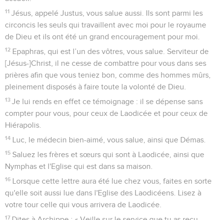
11
Jésus, appelé Justus, vous salue aussi. Ils sont parmi les
circoncis les seuls qui travaillent avec moi pour le royaume
de Dieu et ils ont été un grand encouragement pour moi.
12
Epaphras, qui est l’un des vôtres, vous salue. Serviteur de
[Jésus-]Christ, il ne cesse de combattre pour vous dans ses
prières afin que vous teniez bon, comme des hommes mûrs,
pleinement disposés à faire toute la volonté de Dieu.
13
Je lui rends en effet ce témoignage : il se dépense sans
compter pour vous, pour ceux de Laodicée et pour ceux de
Hiérapolis.
14
Luc, le médecin bien-aimé, vous salue, ainsi que Démas.
15
Saluez les frères et sœurs qui sont à Laodicée, ainsi que
Nymphas et l'Eglise qui est dans sa maison.
16
Lorsque cette lettre aura été lue chez vous, faites en sorte
qu'elle soit aussi lue dans l'Eglise des Laodicéens. Lisez à
votre tour celle qui vous arrivera de Laodicée.
17
Dites à Archippe : « Veille sur le service que tu as reçu