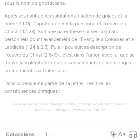
sous le nom de gnosticisme.
Après ses habituelles salutations, l’action de grâces et la
prière (1.1-11), l’*apôtre dépeint la personne et l’œuvre du
Christ (1.12-23). Suit une parenthèse sur ses combats
personnels pour l’avancement de l’Evangile à Colosses et à
Laodicée (1.24 à 2.5). Puis il poursuit sa description de
l’œuvre du Christ (2.6-19) : c’est dans l’union avec lui que se
trouve la « plénitude » que les enseignants de mensonges
promettaient aux Colossiens.
Dans la deuxième partie de sa lettre, il en tire les
conséquences pratiques :
La Bible Du Semeur Copyright © 1992, 1999 by Biblica, Inc.® Used by
permission. All rights reserved worldwide.
Colossiens
1