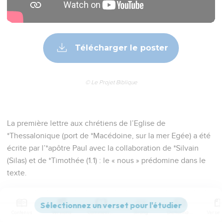
Télécharger le poster
© Le Projet Biblique
La première lettre aux chrétiens de l’Eglise de
*Thessalonique (port de *Macédoine, sur la mer Egée) a été
écrite par l’*apôtre Paul avec la collaboration de *Silvain
(Silas) et de *Timothée (1.1) : le « nous » prédomine dans le
texte.
Le livre des Actes (17.1-4) raconte comment Paul annonça
l’Evangile aux habitants de cette ville et, parmi eux, aux
Contenus
Versions
Commentaires
Strong
Dictionnaire
membres de la colonie juive. Il nous dit comment la colère