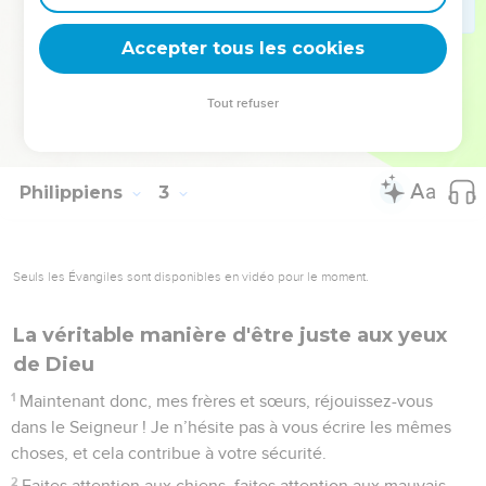
moins triste.
29
Accueillez-le dans le Seigneur avec une joie sans réserve
Accepter tous les cookies
et ayez de l’estime pour de tels hommes.
30
En effet, c'est pour l'œuvre de Christ qu'il a été près de la
Tout refuser
mort ; il a risqué sa vie afin de vous remplacer dans le service
que vous ne pouviez pas me rendre.
Philippiens
3
Seuls les Évangiles sont disponibles en vidéo pour le moment.
La véritable manière d'être juste aux yeux
de Dieu
1
Maintenant donc, mes frères et sœurs, réjouissez-vous
dans le Seigneur ! Je n’hésite pas à vous écrire les mêmes
choses, et cela contribue à votre sécurité.
2
Faites attention aux chiens, faites attention aux mauvais