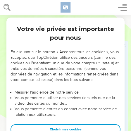
moment, ce peuple reçoit un pouvoir royal.
23
Celui que j’interroge m’explique : « La quatrième bête
représente un quatrième royaume sur la terre. Il est différent
Parole de Vie
de tous les autres. Ce royaume mangera tout ce qui existe
Votre vie privée est importante
Daniel
7
sur la terre, il écrasera tout sous ses pieds et il déchirera tout.
pour nous
24
Les dix cornes représentent dix rois. Ils seront à la tête de
ce royaume l’un après l’autre. Un onzième roi, différent des
En cliquant sur le bouton « Accepter tous les cookies », vous
autres, prendra le pouvoir et il renversera trois rois.
acceptez que TopChrétien utilise des traceurs (comme des
25
Il parlera contre le Dieu très-haut et il fera souffrir le
cookies ou l'identifiant unique de votre compte utilisateur) et
traite vos données à caractère personnel (comme vos
peuple qui lui appartient. Il aura l’intention de changer les
données de navigation et les informations renseignées dans
jours des fêtes et la loi du peuple de Dieu. Ce peuple sera
votre compte utilisateur) dans les buts suivants :
en son pouvoir pendant trois ans et demi.
26
Ensuite, il y aura dans le ciel un jugement qui enlèvera le
Mesurer l'audience de notre service
Vous permettre d'utiliser des services tiers tels que de la
pouvoir à ce royaume. Ainsi il disparaîtra et sera détruit.
vidéo, des cartes du monde…
27
Le pouvoir, la puissance et la grandeur de tous les
Vous permettre d'entrer en contact avec notre service de
relation aux utilisateurs.
royaumes de la terre seront pour le peuple qui appartient au
Dieu très-haut. Le pouvoir de ce peuple durera toujours, et
tous les royaumes lui obéiront et le serviront. »
Choisir mes cookies