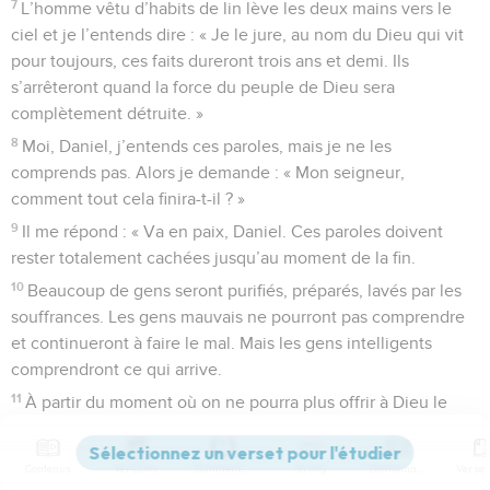
7
L’homme vêtu d’habits de lin lève les deux mains vers le
ciel et je l’entends dire : « Je le jure, au nom du Dieu qui vit
pour toujours, ces faits dureront trois ans et demi. Ils
s’arrêteront quand la force du peuple de Dieu sera
complètement détruite. »
8
Moi, Daniel, j’entends ces paroles, mais je ne les
comprends pas. Alors je demande : « Mon seigneur,
comment tout cela finira-t-il ? »
9
Il me répond : « Va en paix, Daniel. Ces paroles doivent
rester totalement cachées jusqu’au moment de la fin.
10
Beaucoup de gens seront purifiés, préparés, lavés par les
souffrances. Les gens mauvais ne pourront pas comprendre
et continueront à faire le mal. Mais les gens intelligents
comprendront ce qui arrive.
11
À partir du moment où on ne pourra plus offrir à Dieu le
sacrifice de chaque jour et où l’horreur destructrice sera
placée sur l’autel, il y aura 1 290 jours.
Contenus
Versions
Commentaires
Strong
Dictionnaire
12
Ils seront heureux, ceux qui réussiront à attendre 1 335