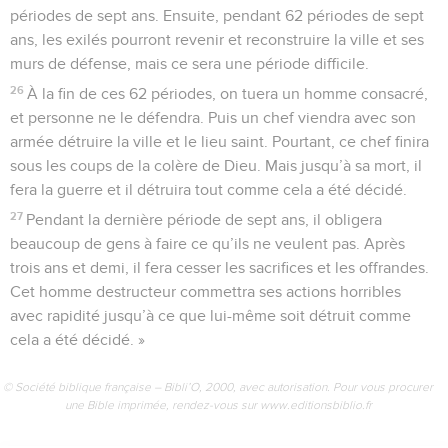
périodes de sept ans. Ensuite, pendant 62 périodes de sept
ans, les exilés pourront revenir et reconstruire la ville et ses
murs de défense, mais ce sera une période difficile.
26
À la fin de ces 62 périodes, on tuera un homme consacré,
et personne ne le défendra. Puis un chef viendra avec son
armée détruire la ville et le lieu saint. Pourtant, ce chef finira
sous les coups de la colère de Dieu. Mais jusqu’à sa mort, il
fera la guerre et il détruira tout comme cela a été décidé.
27
Pendant la dernière période de sept ans, il obligera
beaucoup de gens à faire ce qu’ils ne veulent pas. Après
trois ans et demi, il fera cesser les sacrifices et les offrandes.
Cet homme destructeur commettra ses actions horribles
avec rapidité jusqu’à ce que lui-même soit détruit comme
cela a été décidé. »
© Société biblique française – Bibli’O, 2000, avec autorisation. Pour vous procurer
une Bible imprimée, rendez-vous sur www.editionsbiblio.fr