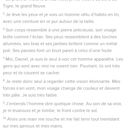
Tigre, le grand fleuve.
5
Je lève les yeux et je vois un homme vêtu d’habits en lin,
avec une ceinture en or pur autour de la taille.
6
Son corps ressemble à une pierre précieuse, son visage
brille comme l’éclair. Ses yeux ressemblent à des torches
allumées, ses bras et ses jambes brillent comme un métal
poli. Ses paroles font un bruit pareil à celui d’une foule.
7
Moi, Daniel, je suis le seul à voir cet homme apparaître. Les
gens qui sont avec moi ne voient rien. Pourtant, ils ont très
peur et ils courent se cacher.
8
Je reste donc seul à regarder cette vision étonnante. Mes
forces s’en vont, mon visage change de couleur et devient
très pâle. Je suis très faible.
9
J’entends l’homme dire quelque chose. Au son de sa voix,
je m’évanouis et je tombe, le front contre le sol.
10
Alors une main me touche et me fait tenir tout tremblant
sur mes genoux et mes mains.