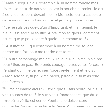
16
Mais quelqu’un qui ressemble à un homme touche mes
lèvres. Je peux de nouveau ouvrir la bouche et parler. Je dis
à celui qui se tient devant moi : « Mon seigneur, à cause de
cette vision, je suis très inquiet et je n’ai plus de forces.
17
Je ne suis pas quelqu’un d’important, et maintenant, je
n’ai plus ni force ni souffle. Alors, mon seigneur, comment
est-ce que je peux parler à quelqu’un comme toi ? »
18
Aussitôt celui qui ressemble à un homme me touche
encore une fois pour me rendre des forces.
19
L’autre personnage me dit : « Toi que Dieu aime, n’aie pas
peur ! Sois en paix. Reprends courage, retrouve tes forces ! »
Pendant qu’il me parle, mes forces reviennent et je dis :
« Mon seigneur, tu peux me parler, parce que tu m’as rendu
des forces. »
20
Il me demande alors : « Est-ce que tu sais pourquoi je suis
venu auprès de toi ? Je suis venu t’annoncer ce que dit le
livre où la vérité est écrite. Pourtant, je dois encore
combattre l’ange qui protège la Perse. Au moment où je pars