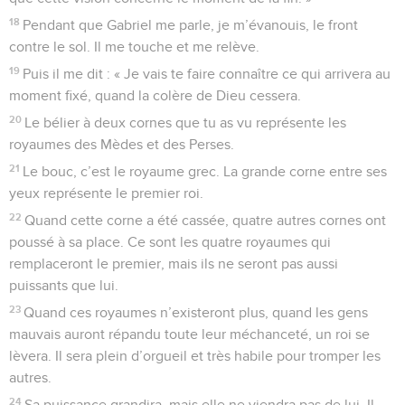
18
Pendant que Gabriel me parle, je m’évanouis, le front
contre le sol. Il me touche et me relève.
19
Puis il me dit : « Je vais te faire connaître ce qui arrivera au
moment fixé, quand la colère de Dieu cessera.
20
Le bélier à deux cornes que tu as vu représente les
royaumes des Mèdes et des Perses.
21
Le bouc, c’est le royaume grec. La grande corne entre ses
yeux représente le premier roi.
22
Quand cette corne a été cassée, quatre autres cornes ont
poussé à sa place. Ce sont les quatre royaumes qui
remplaceront le premier, mais ils ne seront pas aussi
puissants que lui.
23
Quand ces royaumes n’existeront plus, quand les gens
mauvais auront répandu toute leur méchanceté, un roi se
lèvera. Il sera plein d’orgueil et très habile pour tromper les
autres.
24
Sa puissance grandira, mais elle ne viendra pas de lui. Il