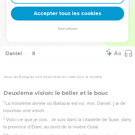
28
Le récit finit ici. Moi Daniel, je suis vraiment effrayé par
Accepter tous les cookies
mes pensées. Je deviens très pâle et je réfléchis à tout cela.
© Société biblique française – Bibli’O, 2000, avec autorisation. Pour vous procurer
Tout refuser
une Bible imprimée, rendez-vous sur www.editionsbiblio.fr
Daniel
8
Seuls les Évangiles sont disponibles en vidéo pour le moment.
Deuxième vision: le bélier et le bouc
1
La troisième année où Baltazar est roi, moi, Daniel, j’ai de
nouveau une vision.
2
Voici ce que je vois : Je suis dans la citadelle de Suse, dans
la province d’Élam, au bord de la rivière Oulaï.
3