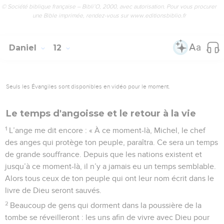
© Société biblique française – Bibli’O, 2000, avec autorisation. Pour vous procurer
une Bible imprimée, rendez-vous sur www.editionsbiblio.fr
Daniel
12
Seuls les Évangiles sont disponibles en vidéo pour le moment.
Le temps d'angoisse et le retour à la vie
1
L’ange me dit encore : « À ce moment-là, Michel, le chef
des anges qui protège ton peuple, paraîtra. Ce sera un temps
de grande souffrance. Depuis que les nations existent et
jusqu’à ce moment-là, il n’y a jamais eu un temps semblable.
Alors tous ceux de ton peuple qui ont leur nom écrit dans le
livre de Dieu seront sauvés.
2
Beaucoup de gens qui dorment dans la poussière de la
tombe se réveilleront : les uns afin de vivre avec Dieu pour