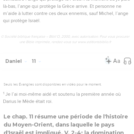
là-bas, l’ange qui protège la Grèce arrive. Et personne ne
m’aide à lutter contre ces deux ennemis, sauf Michel, l’ange
qui protège Israël.
© Société biblique française – Bibli’O, 2000, avec autorisation. Pour vous procurer
une Bible imprimée, rendez-vous sur www.editionsbiblio.fr
Daniel
11
Seuls les Évangiles sont disponibles en vidéo pour le moment.
1
Je l’ai moi-même aidé et soutenu la première année où
Darius le Mède était roi.
Le chap. 11 résume une période de l'histoire
du Moyen-Orient, dans laquelle le pays
d'Israël est impliqué. V. 2-4: la domination