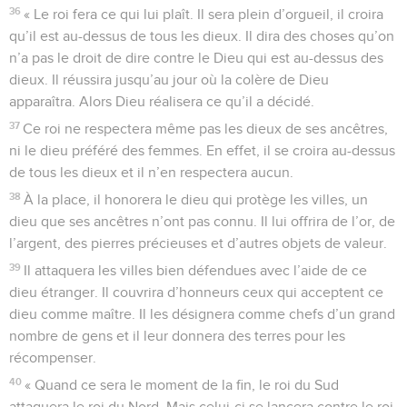
36
« Le roi fera ce qui lui plaît. Il sera plein d’orgueil, il croira
qu’il est au-dessus de tous les dieux. Il dira des choses qu’on
n’a pas le droit de dire contre le Dieu qui est au-dessus des
dieux. Il réussira jusqu’au jour où la colère de Dieu
apparaîtra. Alors Dieu réalisera ce qu’il a décidé.
37
Ce roi ne respectera même pas les dieux de ses ancêtres,
ni le dieu préféré des femmes. En effet, il se croira au-dessus
de tous les dieux et il n’en respectera aucun.
38
À la place, il honorera le dieu qui protège les villes, un
dieu que ses ancêtres n’ont pas connu. Il lui offrira de l’or, de
l’argent, des pierres précieuses et d’autres objets de valeur.
39
Il attaquera les villes bien défendues avec l’aide de ce
dieu étranger. Il couvrira d’honneurs ceux qui acceptent ce
dieu comme maître. Il les désignera comme chefs d’un grand
nombre de gens et il leur donnera des terres pour les
récompenser.
40
« Quand ce sera le moment de la fin, le roi du Sud
attaquera le roi du Nord. Mais celui-ci se lancera contre le roi