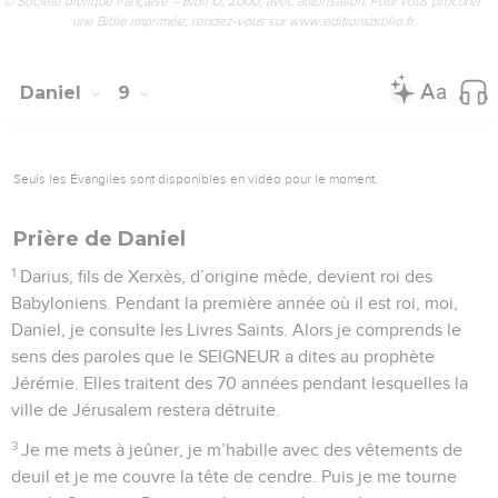
© Société biblique française – Bibli’O, 2000, avec autorisation. Pour vous procurer
une Bible imprimée, rendez-vous sur www.editionsbiblio.fr
Daniel
9
Seuls les Évangiles sont disponibles en vidéo pour le moment.
Prière de Daniel
1
Darius, fils de Xerxès, d’origine mède, devient roi des
Babyloniens. Pendant la première année où il est roi, moi,
Daniel, je consulte les Livres Saints. Alors je comprends le
sens des paroles que le SEIGNEUR a dites au prophète
Jérémie. Elles traitent des 70 années pendant lesquelles la
ville de Jérusalem restera détruite.
3
Je me mets à jeûner, je m’habille avec des vêtements de
deuil et je me couvre la tête de cendre. Puis je me tourne