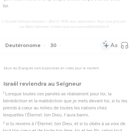
loi.
© Société biblique française – Bibli’O, 1978, avec autorisation. Pour vous procurer
une Bible imprimée, rendez-vous sur www.editionsbiblio.fr
Deutéronome
30
Seuls les Évangiles sont disponibles en vidéo pour le moment.
Israël reviendra au Seigneur
1
Lorsque toutes ces paroles se réaliseront pour toi, la
bénédiction et la malédiction que je mets devant toi, si tu les
prends à cœur au milieu de toutes les nations chez
lesquelles l’Éternel, ton Dieu, t’aura banni,
2
si tu reviens à l’Éternel, ton Dieu, et si tu obéis à sa voix de
tout ton cœur et de toute ton âme, toi et tes fils, selon tout