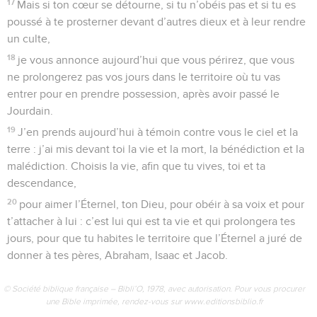
17
Mais si ton cœur se détourne, si tu n’obéis pas et si tu es
poussé à te prosterner devant d’autres dieux et à leur rendre
un culte,
18
je vous annonce aujourd’hui que vous périrez, que vous
ne prolongerez pas vos jours dans le territoire où tu vas
entrer pour en prendre possession, après avoir passé le
Jourdain.
19
J’en prends aujourd’hui à témoin contre vous le ciel et la
terre : j’ai mis devant toi la vie et la mort, la bénédiction et la
malédiction. Choisis la vie, afin que tu vives, toi et ta
descendance,
20
pour aimer l’Éternel, ton Dieu, pour obéir à sa voix et pour
t’attacher à lui : c’est lui qui est ta vie et qui prolongera tes
jours, pour que tu habites le territoire que l’Éternel a juré de
donner à tes pères, Abraham, Isaac et Jacob.
© Société biblique française – Bibli’O, 1978, avec autorisation. Pour vous procurer
une Bible imprimée, rendez-vous sur www.editionsbiblio.fr