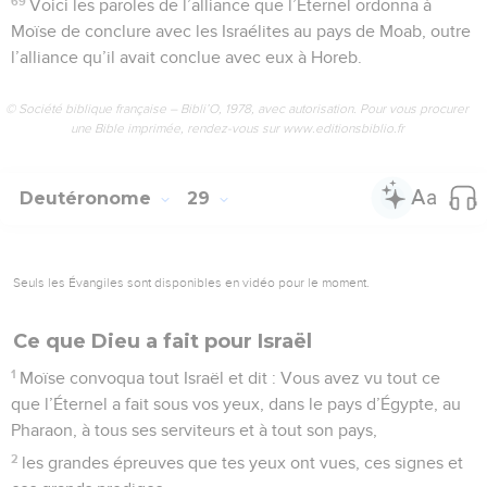
69
Voici les paroles de l’alliance que l’Éternel ordonna à
Moïse de conclure avec les Israélites au pays de Moab, outre
l’alliance qu’il avait conclue avec eux à Horeb.
© Société biblique française – Bibli’O, 1978, avec autorisation. Pour vous procurer
une Bible imprimée, rendez-vous sur www.editionsbiblio.fr
Deutéronome
29
Seuls les Évangiles sont disponibles en vidéo pour le moment.
Ce que Dieu a fait pour Israël
1
Moïse convoqua tout Israël et dit : Vous avez vu tout ce
que l’Éternel a fait sous vos yeux, dans le pays d’Égypte, au
Pharaon, à tous ses serviteurs et à tout son pays,
2
les grandes épreuves que tes yeux ont vues, ces signes et