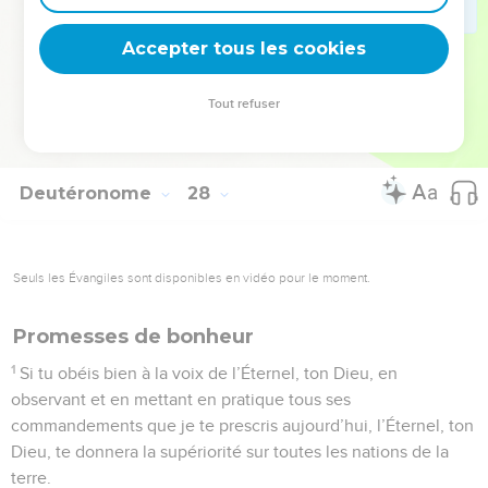
loi pour les mettre en pratique ! – Et tout le peuple dira :
Accepter tous les cookies
Amen !
© Société biblique française – Bibli’O, 1978, avec autorisation. Pour vous procurer
Tout refuser
une Bible imprimée, rendez-vous sur www.editionsbiblio.fr
Deutéronome
28
Seuls les Évangiles sont disponibles en vidéo pour le moment.
Promesses de bonheur
1
Si tu obéis bien à la voix de l’Éternel, ton Dieu, en
observant et en mettant en pratique tous ses
commandements que je te prescris aujourd’hui, l’Éternel, ton
Dieu, te donnera la supériorité sur toutes les nations de la
terre.