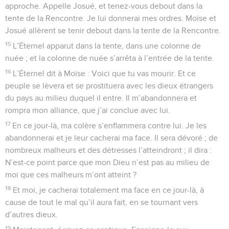
approche. Appelle Josué, et tenez-vous debout dans la
tente de la Rencontre. Je lui donnerai mes ordres. Moïse et
Josué allèrent se tenir debout dans la tente de la Rencontre.
15
L’Éternel apparut dans la tente, dans une colonne de
nuée ; et la colonne de nuée s’arrêta à l’entrée de la tente.
16
L’Éternel dit à Moïse : Voici que tu vas mourir. Et ce
peuple se lèvera et se prostituera avec les dieux étrangers
du pays au milieu duquel il entre. Il m’abandonnera et
rompra mon alliance, que j’ai conclue avec lui.
17
En ce jour-là, ma colère s’enflammera contre lui. Je les
abandonnerai et je leur cacherai ma face. Il sera dévoré ; de
nombreux malheurs et des détresses l’atteindront ; il dira :
N’est-ce point parce que mon Dieu n’est pas au milieu de
moi que ces malheurs m’ont atteint ?
18
Et moi, je cacherai totalement ma face en ce jour-là, à
cause de tout le mal qu’il aura fait, en se tournant vers
d’autres dieux.
19