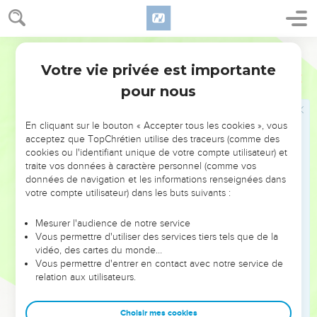
chemin ! – Et tout le peuple dira : Amen !
19
Maudit soit celui qui porte atteinte au droit de l’immigrant,
Segond 1978 (Colombe)
de l’orphelin et de la veuve ! – Et tout le peuple dira : Amen !
Votre vie privée est importante
20
Maudit soit celui qui couche avec la femme de son père,
Deutéronome
27
car il soulève la couverture de son père ! – Et tout le peuple
pour nous
dira : Amen !
21
Maudit soit celui qui couche avec une bête quelconque ! –
En cliquant sur le bouton « Accepter tous les cookies », vous
acceptez que TopChrétien utilise des traceurs (comme des
Et tout le peuple dira : Amen !
cookies ou l'identifiant unique de votre compte utilisateur) et
22
Maudit soit celui qui couche avec sa sœur, fille de son
traite vos données à caractère personnel (comme vos
données de navigation et les informations renseignées dans
père ou fille de sa mère ! – Et tout le peuple dira : Amen !
votre compte utilisateur) dans les buts suivants :
23
Maudit soit celui qui couche avec sa belle-mère ! – Et tout
le peuple dira : Amen !
Mesurer l'audience de notre service
Vous permettre d'utiliser des services tiers tels que de la
24
Maudit soit celui qui frappe son prochain en secret ! – Et
vidéo, des cartes du monde…
tout le peuple dira : Amen !
Vous permettre d'entrer en contact avec notre service de
25
relation aux utilisateurs.
Maudit soit celui qui reçoit un présent pour répandre le
sang de l’innocent ! – Et tout le peuple dira : Amen !
Choisir mes cookies
26
Maudit soit celui qui n’accomplit pas les paroles de cette