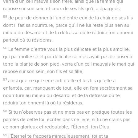
verra d’un œil mauvais son frère, ainsi que la femme qui
repose sur son sein et ceux de ses fils qu’il a épargnés,
55
de peur de donner à l’un d’entre eux de la chair de ses fils
dont il fait sa nourriture, parce qu’il ne lui reste plus rien au
milieu du désarroi et de la détresse où te réduira ton ennemi
partout où tu résideras.
56
La femme d’entre vous la plus délicate et la plus amollie,
qui par mollesse et par délicatesse n’essayait pas de poser à
terre la plante de son pied, verra d’un œil mauvais le mari qui
repose sur son sein, son fils et sa fille,
57
ainsi que ce qui sera sorti d’elle et les fils qu’elle a
enfantés, car, manquant de tout, elle en fera secrètement sa
nourriture au milieu du désarroi et de la détresse où te
réduira ton ennemi là où tu résideras.
58
Si tu n’observes pas et ne mets pas en pratique toutes les
paroles de cette loi, écrites dans ce livre, si tu ne crains pas
ce nom glorieux et redoutable, l’Éternel, ton Dieu,
59
l’Éternel te frappera miraculeusement, toi et ta