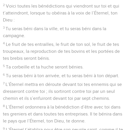
2
Voici toutes les bénédictions qui viendront sur toi et qui
t’atteindront, lorsque tu obéiras à la voix de l’Éternel, ton
Dieu :
3
Tu seras béni dans la ville, et tu seras béni dans la
campagne.
4
Le fruit de tes entrailles, le fruit de ton sol, le fruit de tes
troupeaux, la reproduction de tes bovins et les portées de
tes brebis seront bénis.
5
Ta corbeille et ta huche seront bénies.
6
Tu seras béni à ton arrivée, et tu seras béni à ton départ.
7
L’Éternel mettra en déroute devant toi tes ennemis qui se
dresseront contre toi ; ils sortiront contre toi par un seul
chemin et ils s’enfuiront devant toi par sept chemins.
8
L’Éternel ordonnera à la bénédiction d’être avec toi dans
tes greniers et dans toutes tes entreprises. Il te bénira dans
le pays que l’Éternel, ton Dieu, te donne.
9
L’Éternel t’établira pour être son peuple saint, comme il te