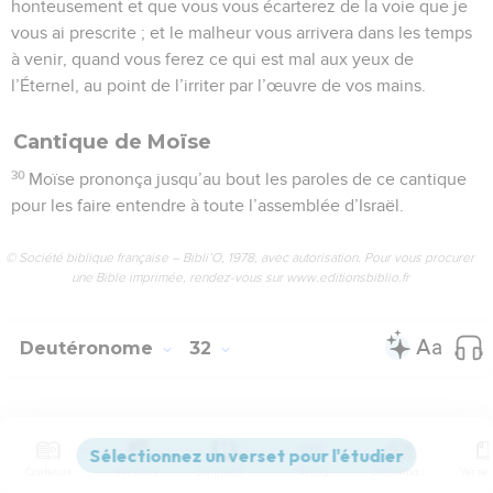
honteusement et que vous vous écarterez de la voie que je
vous ai prescrite ; et le malheur vous arrivera dans les temps
à venir, quand vous ferez ce qui est mal aux yeux de
l’Éternel, au point de l’irriter par l’œuvre de vos mains.
Cantique de Moïse
30
Moïse prononça jusqu’au bout les paroles de ce cantique
pour les faire entendre à toute l’assemblée d’Israël.
© Société biblique française – Bibli’O, 1978, avec autorisation. Pour vous procurer
une Bible imprimée, rendez-vous sur www.editionsbiblio.fr
Deutéronome
32
Seuls les Évangiles sont disponibles en vidéo pour le moment.
1
Cieux ! prêtez l’oreille, et je parlerai ; Terre ! écoute les
Contenus
Versions
Commentaires
Strong
Dictionnaire