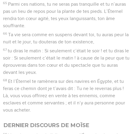
65
Parmi ces nations, tu ne seras pas tranquille et tu n’auras
pas un lieu de repos pour la plante de tes pieds. L’Éternel
rendra ton cœur agité, tes yeux languissants, ton âme
souffrante.
66
Ta vie sera comme en suspens devant toi, tu auras peur la
nuit et le jour, tu douteras de ton existence,
67
tu diras le matin : Si seulement c’était le soir ! et tu diras le
soir : Si seulement c’était le matin ! à cause de la peur que tu
éprouveras dans ton cœur et du spectacle que tu auras
devant les yeux.
68
Et l’Éternel te ramènera sur des navires en Égypte, et tu
feras ce chemin dont je t’avais dit : Tu ne le reverras plus !
Là, vous vous offrirez en vente à tes ennemis, comme
esclaves et comme servantes ; et il n’y aura personne pour
vous acheter.
DERNIER DISCOURS DE MOÏSE