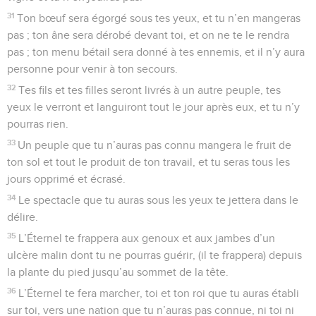
31
Ton bœuf sera égorgé sous tes yeux, et tu n’en mangeras
pas ; ton âne sera dérobé devant toi, et on ne te le rendra
pas ; ton menu bétail sera donné à tes ennemis, et il n’y aura
personne pour venir à ton secours.
32
Tes fils et tes filles seront livrés à un autre peuple, tes
yeux le verront et languiront tout le jour après eux, et tu n’y
pourras rien.
33
Un peuple que tu n’auras pas connu mangera le fruit de
ton sol et tout le produit de ton travail, et tu seras tous les
jours opprimé et écrasé.
34
Le spectacle que tu auras sous les yeux te jettera dans le
délire.
35
L’Éternel te frappera aux genoux et aux jambes d’un
ulcère malin dont tu ne pourras guérir, (il te frappera) depuis
la plante du pied jusqu’au sommet de la tête.
36
L’Éternel te fera marcher, toi et ton roi que tu auras établi
sur toi, vers une nation que tu n’auras pas connue, ni toi ni