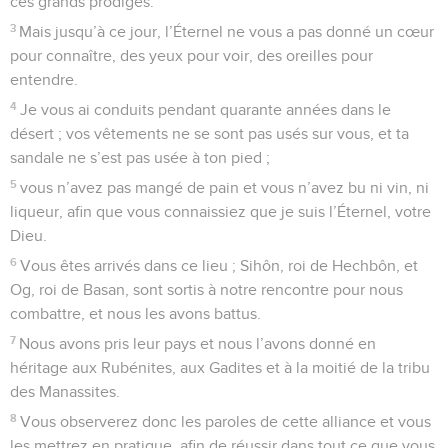
ces grands prodiges.
3
Mais jusqu’à ce jour, l’Éternel ne vous a pas donné un cœur
pour connaître, des yeux pour voir, des oreilles pour
entendre.
4
Je vous ai conduits pendant quarante années dans le
désert ; vos vêtements ne se sont pas usés sur vous, et ta
sandale ne s’est pas usée à ton pied ;
5
vous n’avez pas mangé de pain et vous n’avez bu ni vin, ni
liqueur, afin que vous connaissiez que je suis l’Éternel, votre
Dieu.
6
Vous êtes arrivés dans ce lieu ; Sihôn, roi de Hechbôn, et
Og, roi de Basan, sont sortis à notre rencontre pour nous
combattre, et nous les avons battus.
7
Nous avons pris leur pays et nous l’avons donné en
héritage aux Rubénites, aux Gadites et à la moitié de la tribu
des Manassites.
8
Vous observerez donc les paroles de cette alliance et vous
les mettrez en pratique, afin de réussir dans tout ce que vous