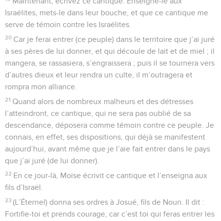
Maintenant, écrivez ce cantique. Enseigne-le aux
Israélites, mets-le dans leur bouche, et que ce cantique me
serve de témoin contre les Israélites.
20
Car je ferai entrer (ce peuple) dans le territoire que j’ai juré
à ses pères de lui donner, et qui découle de lait et de miel ; il
mangera, se rassasiera, s’engraissera ; puis il se tournera vers
d’autres dieux et leur rendra un culte, il m’outragera et
rompra mon alliance.
21
Quand alors de nombreux malheurs et des détresses
l’atteindront, ce cantique, qui ne sera pas oublié de sa
descendance, déposera comme témoin contre ce peuple. Je
connais, en effet, ses dispositions, qui déjà se manifestent
aujourd’hui, avant même que je l’aie fait entrer dans le pays
que j’ai juré (de lui donner).
22
En ce jour-là, Moïse écrivit ce cantique et l’enseigna aux
fils d’Israël.
23
(L’Éternel) donna ses ordres à Josué, fils de Noun. Il dit :
Fortifie-toi et prends courage, car c’est toi qui feras entrer les