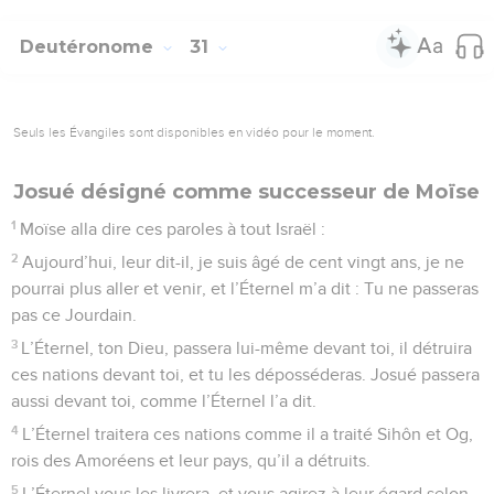
Deutéronome
31
Seuls les Évangiles sont disponibles en vidéo pour le moment.
Josué désigné comme successeur de Moïse
1
Moïse alla dire ces paroles à tout Israël :
2
Aujourd’hui, leur dit-il, je suis âgé de cent vingt ans, je ne
pourrai plus aller et venir, et l’Éternel m’a dit : Tu ne passeras
pas ce Jourdain.
3
L’Éternel, ton Dieu, passera lui-même devant toi, il détruira
ces nations devant toi, et tu les déposséderas. Josué passera
aussi devant toi, comme l’Éternel l’a dit.
4
L’Éternel traitera ces nations comme il a traité Sihôn et Og,
rois des Amoréens et leur pays, qu’il a détruits.
5
L’Éternel vous les livrera, et vous agirez à leur égard selon