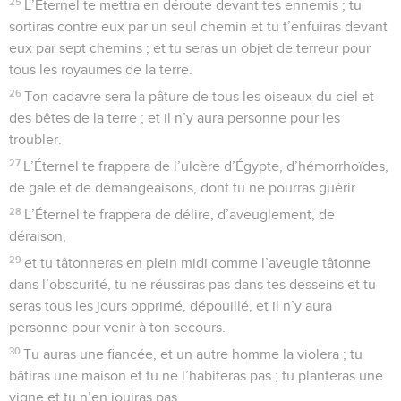
25
L’Éternel te mettra en déroute devant tes ennemis ; tu
sortiras contre eux par un seul chemin et tu t’enfuiras devant
eux par sept chemins ; et tu seras un objet de terreur pour
tous les royaumes de la terre.
26
Ton cadavre sera la pâture de tous les oiseaux du ciel et
des bêtes de la terre ; et il n’y aura personne pour les
troubler.
27
L’Éternel te frappera de l’ulcère d’Égypte, d’hémorrhoïdes,
de gale et de démangeaisons, dont tu ne pourras guérir.
28
L’Éternel te frappera de délire, d’aveuglement, de
déraison,
29
et tu tâtonneras en plein midi comme l’aveugle tâtonne
dans l’obscurité, tu ne réussiras pas dans tes desseins et tu
seras tous les jours opprimé, dépouillé, et il n’y aura
personne pour venir à ton secours.
30
Tu auras une fiancée, et un autre homme la violera ; tu
bâtiras une maison et tu ne l’habiteras pas ; tu planteras une
vigne et tu n’en jouiras pas.