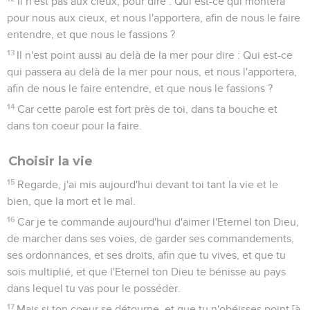
Il n'est pas aux cieux, pour dire : Qui est-ce qui montera
pour nous aux cieux, et nous l'apportera, afin de nous le faire
entendre, et que nous le fassions ?
13
Il n'est point aussi au delà de la mer pour dire : Qui est-ce
qui passera au delà de la mer pour nous, et nous l'apportera,
afin de nous le faire entendre, et que nous le fassions ?
14
Car cette parole est fort près de toi, dans ta bouche et
dans ton coeur pour la faire.
Choisir la vie
15
Regarde, j'ai mis aujourd'hui devant toi tant la vie et le
bien, que la mort et le mal.
16
Car je te commande aujourd'hui d'aimer l'Eternel ton Dieu,
de marcher dans ses voies, de garder ses commandements,
ses ordonnances, et ses droits, afin que tu vives, et que tu
sois multiplié, et que l'Eternel ton Dieu te bénisse au pays
dans lequel tu vas pour le posséder.
17
Mais si ton coeur se détourne, et que tu n'obéisses point [à