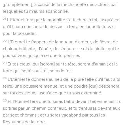
[promptement], à cause de la méchanceté des actions par
lesquelles tu m'auras abandonné.
21
L'Eternel fera que la mortalité s'attachera à toi, jusqu'à ce
qu'il t'aura consumé de dessus la terre en laquelle tu vas
pour la posséder.
22
L'Eternel te frappera de langueur, d'ardeur, de fièvre, de
chaleur brûlante, d'épée, de sécheresse et de nielle, qui te
poursuivront jusqu'à ce que tu périsses.
23
Et tes cieux, qui [seront] sur ta tête, seront d'airain ; et la
terre qui [sera] sous toi, sera de fer.
24
L'Eternel te donnera au lieu de la pluie telle qu'il faut à ta
terre, une poussière menue, et une poudre [qui] descendra
sur toi des cieux, jusqu'à ce que tu sois exterminé.
25
Et l'Eternel fera que tu seras battu devant tes ennemis. Tu
sortiras par un chemin contr'eux, et tu t'enfuiras devant eux
par sept chemins ; et tu seras vagabond par tous les
Royaumes de la terre.