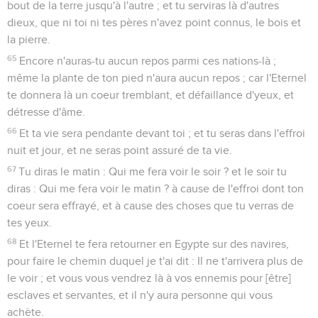
bout de la terre jusqu'à l'autre ; et tu serviras là d'autres
dieux, que ni toi ni tes pères n'avez point connus, le bois et
la pierre.
65
Encore n'auras-tu aucun repos parmi ces nations-là ;
même la plante de ton pied n'aura aucun repos ; car l'Eternel
te donnera là un coeur tremblant, et défaillance d'yeux, et
détresse d'âme.
66
Et ta vie sera pendante devant toi ; et tu seras dans l'effroi
nuit et jour, et ne seras point assuré de ta vie.
67
Tu diras le matin : Qui me fera voir le soir ? et le soir tu
diras : Qui me fera voir le matin ? à cause de l'effroi dont ton
coeur sera effrayé, et à cause des choses que tu verras de
tes yeux.
68
Et l'Eternel te fera retourner en Egypte sur des navires,
pour faire le chemin duquel je t'ai dit : Il ne t'arrivera plus de
le voir ; et vous vous vendrez là à vos ennemis pour [être]
esclaves et servantes, et il n'y aura personne qui vous
achète.