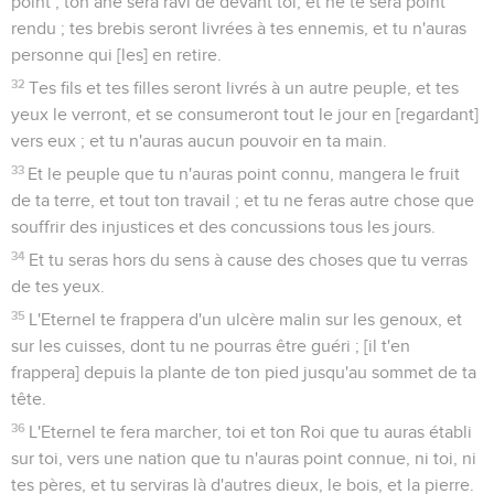
point ; ton âne sera ravi de devant toi, et ne te sera point
rendu ; tes brebis seront livrées à tes ennemis, et tu n'auras
personne qui [les] en retire.
32
Tes fils et tes filles seront livrés à un autre peuple, et tes
yeux le verront, et se consumeront tout le jour en [regardant]
vers eux ; et tu n'auras aucun pouvoir en ta main.
33
Et le peuple que tu n'auras point connu, mangera le fruit
de ta terre, et tout ton travail ; et tu ne feras autre chose que
souffrir des injustices et des concussions tous les jours.
34
Et tu seras hors du sens à cause des choses que tu verras
de tes yeux.
35
L'Eternel te frappera d'un ulcère malin sur les genoux, et
sur les cuisses, dont tu ne pourras être guéri ; [il t'en
frappera] depuis la plante de ton pied jusqu'au sommet de ta
tête.
36
L'Eternel te fera marcher, toi et ton Roi que tu auras établi
sur toi, vers une nation que tu n'auras point connue, ni toi, ni
tes pères, et tu serviras là d'autres dieux, le bois, et la pierre.