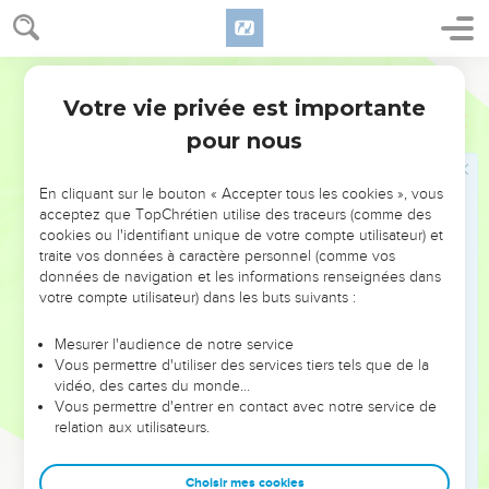
et tout le peuple dira : Amen.
17
Maudit soit celui qui transporte les bornes de son
Martin
prochain ; et tout le peuple dira : Amen.
Votre vie privée est importante
18
Deutéronome
27
Maudit soit celui qui fait égarer l'aveugle dans le chemin ;
pour nous
et tout le peuple dira : Amen.
19
Maudit soit celui qui fait injustice à l'étranger, à l'orphelin,
En cliquant sur le bouton « Accepter tous les cookies », vous
et à la veuve ; et tout le peuple dira : Amen.
acceptez que TopChrétien utilise des traceurs (comme des
20
Maudit soit celui qui couche avec la femme de son père ;
cookies ou l'identifiant unique de votre compte utilisateur) et
traite vos données à caractère personnel (comme vos
car il découvre le pan de la robe de son père ; et tout le
données de navigation et les informations renseignées dans
peuple dira : Amen.
votre compte utilisateur) dans les buts suivants :
21
Maudit soit celui qui couche avec une bête ; et tout le
peuple dira : Amen.
Mesurer l'audience de notre service
Vous permettre d'utiliser des services tiers tels que de la
22
Maudit soit celui qui couche avec sa soeur, fille de son
vidéo, des cartes du monde…
père, ou fille de sa mère ; Et tout le peuple dira : Amen.
Vous permettre d'entrer en contact avec notre service de
relation aux utilisateurs.
23
Maudit soit celui qui couche avec sa belle-mère ; et tout le
peuple dira : Amen.
Choisir mes cookies
24