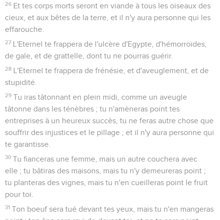
26
Et tes corps morts seront en viande à tous les oiseaux des
cieux, et aux bêtes de la terre, et il n'y aura personne qui les
effarouche.
27
L'Eternel te frappera de l'ulcère d'Egypte, d'hémorroïdes,
de gale, et de grattelle, dont tu ne pourras guérir.
28
L'Eternel te frappera de frénésie, et d'aveuglement, et de
stupidité.
29
Tu iras tâtonnant en plein midi, comme un aveugle
tâtonne dans les ténèbres ; tu n'amèneras point tes
entreprises à un heureux succès, tu ne feras autre chose que
souffrir des injustices et le pillage ; et il n'y aura personne qui
te garantisse.
30
Tu fianceras une femme, mais un autre couchera avec
elle ; tu bâtiras des maisons, mais tu n'y demeureras point ;
tu planteras des vignes, mais tu n'en cueilleras point le fruit
pour toi.
31
Ton boeuf sera tué devant tes yeux, mais tu n'en mangeras