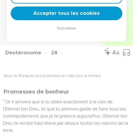
Maudit soit celui qui frappe son prochain en secret ; et
tout le peuple dira : Amen.
Accepter tous les cookies
25
Maudit soit celui qui prend quelque présent pour mettre à
mort l'homme innocent ; et tout le peuple dira : Amen.
Tout refuser
26
Maudit soit celui qui ne persévère point dans les paroles
de cette Loi, pour les faire ; et tout le peuple dira : Amen.
Deutéronome
28
Seuls les Évangiles sont disponibles en vidéo pour le moment.
Promesses de bonheur
1
Or il arrivera que si tu obéis exactement à la voix de
l'Eternel ton Dieu, et que tu prennes garde de faire tous ses
commandements que je te prescris aujourd'hui, l'Eternel ton
Dieu te rendra haut élevé par dessus toutes les nations de la
terre.