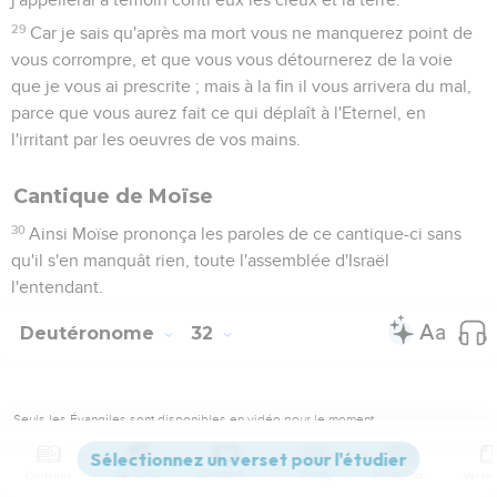
29
Car je sais qu'après ma mort vous ne manquerez point de
vous corrompre, et que vous vous détournerez de la voie
que je vous ai prescrite ; mais à la fin il vous arrivera du mal,
parce que vous aurez fait ce qui déplaît à l'Eternel, en
l'irritant par les oeuvres de vos mains.
Cantique de Moïse
30
Ainsi Moïse prononça les paroles de ce cantique-ci sans
qu'il s'en manquât rien, toute l'assemblée d'Israël
l'entendant.
Deutéronome
32
Seuls les Évangiles sont disponibles en vidéo pour le moment.
1
Cieux prêtez l'oreille, et je parlerai, et que la terre écoute
Contenus
Versions
Commentaires
Strong
Dictionnaire
les paroles de ma bouche.