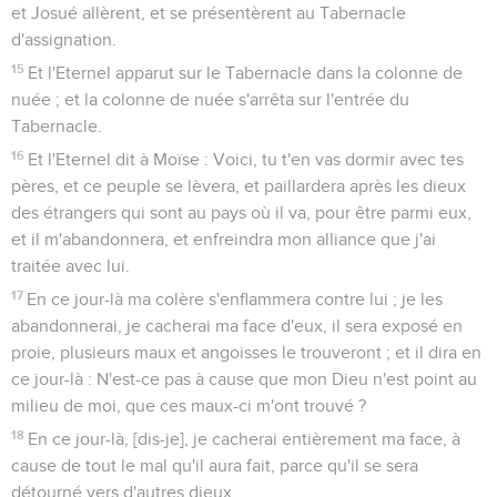
et Josué allèrent, et se présentèrent au Tabernacle
d'assignation.
15
Et l'Eternel apparut sur le Tabernacle dans la colonne de
nuée ; et la colonne de nuée s'arrêta sur l'entrée du
Tabernacle.
16
Et l'Eternel dit à Moïse : Voici, tu t'en vas dormir avec tes
pères, et ce peuple se lèvera, et paillardera après les dieux
des étrangers qui sont au pays où il va, pour être parmi eux,
et il m'abandonnera, et enfreindra mon alliance que j'ai
traitée avec lui.
17
En ce jour-là ma colère s'enflammera contre lui ; je les
abandonnerai, je cacherai ma face d'eux, il sera exposé en
proie, plusieurs maux et angoisses le trouveront ; et il dira en
ce jour-là : N'est-ce pas à cause que mon Dieu n'est point au
milieu de moi, que ces maux-ci m'ont trouvé ?
18
En ce jour-là, [dis-je], je cacherai entièrement ma face, à
cause de tout le mal qu'il aura fait, parce qu'il se sera
détourné vers d'autres dieux.