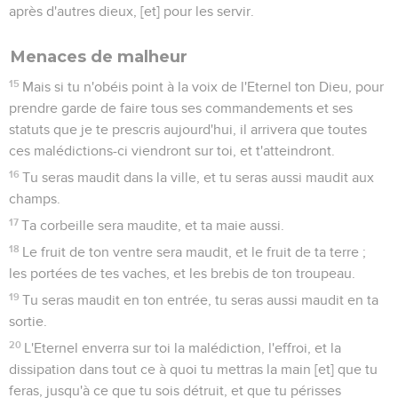
après d'autres dieux, [et] pour les servir.
Menaces de malheur
15
Mais si tu n'obéis point à la voix de l'Eternel ton Dieu, pour
prendre garde de faire tous ses commandements et ses
statuts que je te prescris aujourd'hui, il arrivera que toutes
ces malédictions-ci viendront sur toi, et t'atteindront.
16
Tu seras maudit dans la ville, et tu seras aussi maudit aux
champs.
17
Ta corbeille sera maudite, et ta maie aussi.
18
Le fruit de ton ventre sera maudit, et le fruit de ta terre ;
les portées de tes vaches, et les brebis de ton troupeau.
19
Tu seras maudit en ton entrée, tu seras aussi maudit en ta
sortie.
20
L'Eternel enverra sur toi la malédiction, l'effroi, et la
dissipation dans tout ce à quoi tu mettras la main [et] que tu
feras, jusqu'à ce que tu sois détruit, et que tu périsses