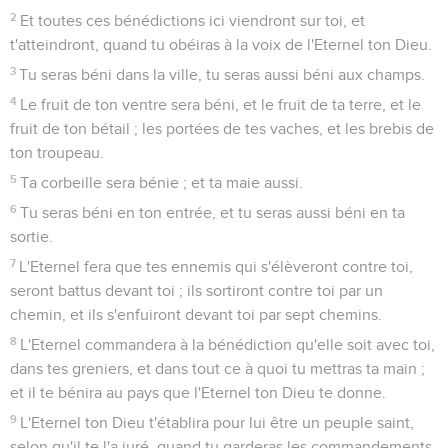
2
Et toutes ces bénédictions ici viendront sur toi, et
t'atteindront, quand tu obéiras à la voix de l'Eternel ton Dieu.
3
Tu seras béni dans la ville, tu seras aussi béni aux champs.
4
Le fruit de ton ventre sera béni, et le fruit de ta terre, et le
fruit de ton bétail ; les portées de tes vaches, et les brebis de
ton troupeau.
5
Ta corbeille sera bénie ; et ta maie aussi.
6
Tu seras béni en ton entrée, et tu seras aussi béni en ta
sortie.
7
L'Eternel fera que tes ennemis qui s'élèveront contre toi,
seront battus devant toi ; ils sortiront contre toi par un
chemin, et ils s'enfuiront devant toi par sept chemins.
8
L'Eternel commandera à la bénédiction qu'elle soit avec toi,
dans tes greniers, et dans tout ce à quoi tu mettras ta main ;
et il te bénira au pays que l'Eternel ton Dieu te donne.
9
L'Eternel ton Dieu t'établira pour lui être un peuple saint,
selon qu'il te l'a juré, quand tu garderas les commandements