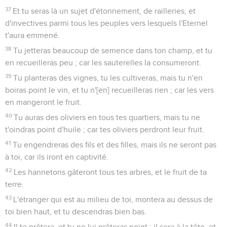
37
Et tu seras là un sujet d'étonnement, de railleries, et
d'invectives parmi tous les peuples vers lesquels l'Eternel
t'aura emmené.
38
Tu jetteras beaucoup de semence dans ton champ, et tu
en recueilleras peu ; car les sauterelles la consumeront.
39
Tu planteras des vignes, tu les cultiveras, mais tu n'en
boiras point le vin, et tu n'[en] recueilleras rien ; car les vers
en mangeront le fruit.
40
Tu auras des oliviers en tous tes quartiers, mais tu ne
t'oindras point d'huile ; car tes oliviers perdront leur fruit.
41
Tu engendreras des fils et des filles, mais ils ne seront pas
à toi, car ils iront en captivité.
42
Les hannetons gâteront tous tes arbres, et le fruit de ta
terre.
43
L'étranger qui est au milieu de toi, montera au dessus de
toi bien haut, et tu descendras bien bas.
44
Il te prêtera, et tu ne lui prêteras point ; il sera à la tête, et