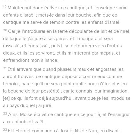
19
Maintenant donc écrivez ce cantique, et l'enseignez aux
enfants d'Israël ; mets-le dans leur bouche, afin que ce
cantique me serve de témoin contre les enfants d'Israël.
20
Car je l'introduirai en la terre découlante de lait et de miel,
de laquelle j'ai juré à ses pères, et il mangera et sera
rassasié, et engraissé ; puis il se détournera vers d'autres
dieux, et ils les serviront, et ils m'irriteront par mépris, et
enfreindront mon alliance.
21
Et il arrivera que quand plusieurs maux et angoisses les
auront trouvés, ce cantique déposera contre eux comme
témoin ; parce qu'il ne sera point oublié pour n'être plus en
la bouche de leur postérité ; car je connais leur imagination,
[et] ce qu'ils font déjà aujourd'hui, avant que je les introduise
au pays duquel j'ai juré.
22
Ainsi Moïse écrivit ce cantique en ce jour-là, et l'enseigna
aux enfants d'Israël.
23
Et l'Eternel commanda à Josué, fils de Nun, en disant :