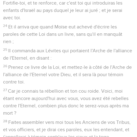
Fortifie-toi, et te renforce, car c'est toi qui introduiras les
enfants d'Israël au pays duquel je leur ai juré ; et je serai
avec toi.
24
Et il arriva que quand Moïse eut achevé d'écrire les
paroles de cette Loi dans un livre, sans qu'il en manquât
rien ;
25
Il commanda aux Lévites qui portaient l'Arche de l'alliance
de l'Eternel, en disant :
26
Prenez ce livre de la Loi, et mettez-le à côté de l'Arche de
l'alliance de l'Eternel votre Dieu, et il sera là pour témoin
contre toi.
27
Car je connais ta rébellion et ton cou roide. Voici, moi
étant encore aujourd'hui avec vous, vous avez été rebelles
contre l'Eternel, combien plus donc le serez-vous après ma
mort ?
28
Faites assembler vers moi tous les Anciens de vos Tribus,
et vos officiers, et je dirai ces paroles, eux les entendant, et
j'appellerai à témoin contr'eux les cieux et la terre.