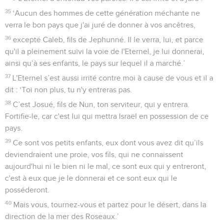
35
‘Aucun des hommes de cette génération méchante ne
verra le bon pays que j'ai juré de donner à vos ancêtres,
36
excepté Caleb, fils de Jephunné. Il le verra, lui, et parce
qu'il a pleinement suivi la voie de l'Eternel, je lui donnerai,
ainsi qu’à ses enfants, le pays sur lequel il a marché.’
37
L'Eternel s’est aussi irrité contre moi à cause de vous et il a
dit : ‘Toi non plus, tu n'y entreras pas.
38
C’est Josué, fils de Nun, ton serviteur, qui y entrera.
Fortifie-le, car c'est lui qui mettra Israël en possession de ce
pays.
39
Ce sont vos petits enfants, eux dont vous avez dit qu’ils
deviendraient une proie, vos fils, qui ne connaissent
aujourd'hui ni le bien ni le mal, ce sont eux qui y entreront,
c'est à eux que je le donnerai et ce sont eux qui le
posséderont.
40
Mais vous, tournez-vous et partez pour le désert, dans la
direction de la mer des Roseaux.’