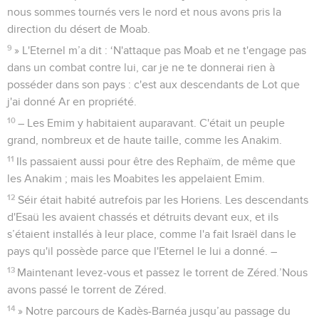
nous sommes tournés vers le nord et nous avons pris la
direction du désert de Moab.
9
» L'Eternel m’a dit : ‘N'attaque pas Moab et ne t'engage pas
dans un combat contre lui, car je ne te donnerai rien à
posséder dans son pays : c'est aux descendants de Lot que
j'ai donné Ar en propriété.
10
– Les Emim y habitaient auparavant. C'était un peuple
grand, nombreux et de haute taille, comme les Anakim.
11
Ils passaient aussi pour être des Rephaïm, de même que
les Anakim ; mais les Moabites les appelaient Emim.
12
Séir était habité autrefois par les Horiens. Les descendants
d'Esaü les avaient chassés et détruits devant eux, et ils
s’étaient installés à leur place, comme l'a fait Israël dans le
pays qu'il possède parce que l'Eternel le lui a donné. –
13
Maintenant levez-vous et passez le torrent de Zéred.’Nous
avons passé le torrent de Zéred.
14
» Notre parcours de Kadès-Barnéa jusqu’au passage du