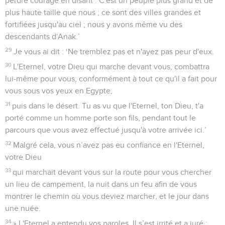
perdre courage en disant : C'est un peuple plus grand et de
plus haute taille que nous ; ce sont des villes grandes et
fortifiées jusqu'au ciel ; nous y avons même vu des
descendants d'Anak.’
29
Je vous ai dit : ‘Ne tremblez pas et n'ayez pas peur d'eux.
30
L'Eternel, votre Dieu qui marche devant vous, combattra
lui-même pour vous, conformément à tout ce qu'il a fait pour
vous sous vos yeux en Egypte,
31
puis dans le désert. Tu as vu que l'Eternel, ton Dieu, t'a
porté comme un homme porte son fils, pendant tout le
parcours que vous avez effectué jusqu'à votre arrivée ici.’
32
Malgré cela, vous n’avez pas eu confiance en l'Eternel,
votre Dieu
33
qui marchait devant vous sur la route pour vous chercher
un lieu de campement, la nuit dans un feu afin de vous
montrer le chemin où vous deviez marcher, et le jour dans
une nuée.
34
» L'Eternel a entendu vos paroles. Il s’est irrité et a juré :