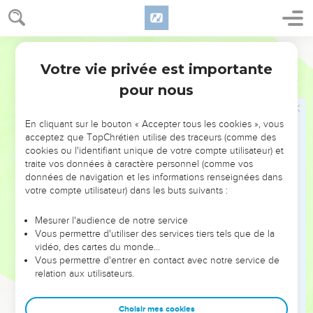
dans les anciens traités du Moyen-Orient, le « traité »
d’alliance du Deutéronome se conclut par les sanctions de
Segond 21
l’alliance (ch.27 à 30). Elles précisent les conditions de la
Votre vie privée est importante
bénédiction et de la malédiction par l’Eternel, et se
Deutéronome
Introduction
terminent par un appel à choisir entre la vie et la mort
pour nous
(30.15-20). Viennent enfin les derniers actes de la vie de
Moïse, qui meurt sans avoir pu pénétrer dans le Pays promis
En cliquant sur le bouton « Accepter tous les cookies », vous
(ch.31 à 34).
acceptez que TopChrétien utilise des traceurs (comme des
cookies ou l'identifiant unique de votre compte utilisateur) et
traite vos données à caractère personnel (comme vos
Le Deutéronome est certainement ce « livre de la Loi » (2 R
données de navigation et les informations renseignées dans
22.11) qui a été retrouvé sous Josias lors de la réfection du
votre compte utilisateur) dans les buts suivants :
Temple. Son contenu a inspiré la réforme religieuse et
politique entreprise par le roi. Jérémie, contemporain de
Mesurer l'audience de notre service
Vous permettre d'utiliser des services tiers tels que de la
Josias, y a puis son insistance sur l’intériorisation de la Loi, à
vidéo, des cartes du monde…
laquelle l’adorateur de Dieu obéit par un mouvement du
Vous permettre d'entrer en contact avec notre service de
cœur (Dt 30.2,6,14 ; Jr 4.4 ; 31.33 ; 32.39). Et Jésus, le
relation aux utilisateurs.
Prophète, nouveau Moïse annoncé par le Deutéronome
(18.18), devait méditer sur ce livre lorsqu’au désert, par trois
Choisir mes cookies