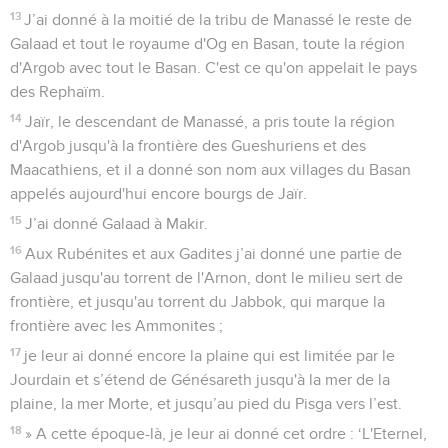
13
J’ai donné à la moitié de la tribu de Manassé le reste de
Galaad et tout le royaume d'Og en Basan, toute la région
d'Argob avec tout le Basan. C'est ce qu'on appelait le pays
des Rephaïm.
14
Jaïr, le descendant de Manassé, a pris toute la région
d'Argob jusqu'à la frontière des Gueshuriens et des
Maacathiens, et il a donné son nom aux villages du Basan
appelés aujourd'hui encore bourgs de Jaïr.
15
J’ai donné Galaad à Makir.
16
Aux Rubénites et aux Gadites j’ai donné une partie de
Galaad jusqu'au torrent de l'Arnon, dont le milieu sert de
frontière, et jusqu'au torrent du Jabbok, qui marque la
frontière avec les Ammonites ;
17
je leur ai donné encore la plaine qui est limitée par le
Jourdain et s’étend de Génésareth jusqu'à la mer de la
plaine, la mer Morte, et jusqu’au pied du Pisga vers l’est.
18
» A cette époque-là, je leur ai donné cet ordre : ‘L'Eternel,