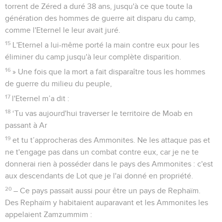
torrent de Zéred a duré 38 ans, jusqu'à ce que toute la
génération des hommes de guerre ait disparu du camp,
comme l'Eternel le leur avait juré.
15
L'Eternel a lui-même porté la main contre eux pour les
éliminer du camp jusqu'à leur complète disparition.
16
» Une fois que la mort a fait disparaître tous les hommes
de guerre du milieu du peuple,
17
l'Eternel m’a dit :
18
‘Tu vas aujourd'hui traverser le territoire de Moab en
passant à Ar
19
et tu t’approcheras des Ammonites. Ne les attaque pas et
ne t'engage pas dans un combat contre eux, car je ne te
donnerai rien à posséder dans le pays des Ammonites : c'est
aux descendants de Lot que je l'ai donné en propriété.
20
– Ce pays passait aussi pour être un pays de Rephaïm.
Des Rephaïm y habitaient auparavant et les Ammonites les
appelaient Zamzummim :