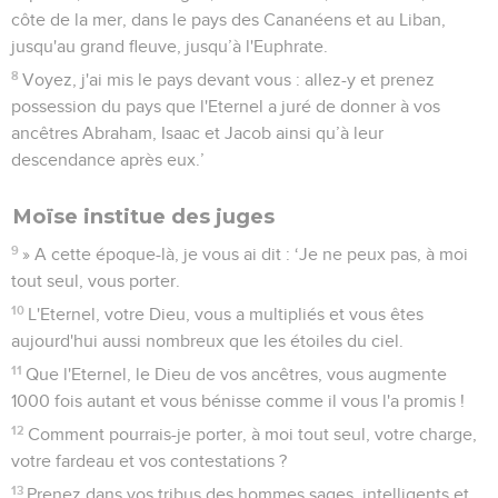
côte de la mer, dans le pays des Cananéens et au Liban,
jusqu'au grand fleuve, jusqu’à l'Euphrate.
8
Voyez, j'ai mis le pays devant vous : allez-y et prenez
possession du pays que l'Eternel a juré de donner à vos
ancêtres Abraham, Isaac et Jacob ainsi qu’à leur
descendance après eux.’
Moïse institue des juges
9
» A cette époque-là, je vous ai dit : ‘Je ne peux pas, à moi
tout seul, vous porter.
10
L'Eternel, votre Dieu, vous a multipliés et vous êtes
aujourd'hui aussi nombreux que les étoiles du ciel.
11
Que l'Eternel, le Dieu de vos ancêtres, vous augmente
1000 fois autant et vous bénisse comme il vous l'a promis !
12
Comment pourrais-je porter, à moi tout seul, votre charge,
votre fardeau et vos contestations ?
13
Prenez dans vos tribus des hommes sages, intelligents et