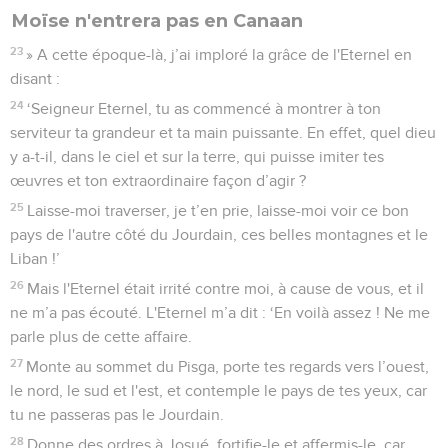
Moïse n'entrera pas en Canaan
23
» A cette époque-là, j’ai imploré la grâce de l'Eternel en
disant :
24
‘Seigneur Eternel, tu as commencé à montrer à ton
serviteur ta grandeur et ta main puissante. En effet, quel dieu
y a-t-il, dans le ciel et sur la terre, qui puisse imiter tes
œuvres et ton extraordinaire façon d’agir ?
25
Laisse-moi traverser, je t’en prie, laisse-moi voir ce bon
pays de l'autre côté du Jourdain, ces belles montagnes et le
Liban !’
26
Mais l'Eternel était irrité contre moi, à cause de vous, et il
ne m’a pas écouté. L'Eternel m’a dit : ‘En voilà assez ! Ne me
parle plus de cette affaire.
27
Monte au sommet du Pisga, porte tes regards vers l’ouest,
le nord, le sud et l'est, et contemple le pays de tes yeux, car
tu ne passeras pas le Jourdain.
28
Donne des ordres à Josué, fortifie-le et affermis-le, car