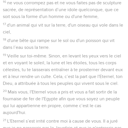
16
ne vous corrompez pas et ne vous faites pas de sculpture
sacrée, de représentation d’une idole quelconque, que ce
soit sous la forme d'un homme ou d'une femme,
17
d'un animal qui vit sur la terre, d'un oiseau qui vole dans le
ciel,
18
d'une bête qui rampe sur le sol ou d'un poisson qui vit
dans l’eau sous la terre.
19
Veille sur toi-même. Sinon, en levant les yeux vers le ciel
et en voyant le soleil, la lune et les étoiles, tous les corps
célestes, tu te laisserais entraîner à te prosterner devant eux
et à leur rendre un culte. Cela, c’est la part que l'Eternel, ton
Dieu, a attribuée à tous les peuples qui vivent sous le ciel.
20
Mais vous, l'Eternel vous a pris et vous a fait sortir de la
fournaise de fer de l'Egypte afin que vous soyez un peuple
qui lui appartienne en propre, comme c’est le cas
aujourd'hui.
21
L'Eternel s’est irrité contre moi à cause de vous. Il a juré
que je ne passerais pas le Jourdain et que je n'entrerais pas