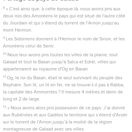
8
» C'est ainsi que, à cette époque-là, nous avons pris aux
deux rois des Amoréens le pays qui est situé de l'autre côté
du Jourdain et qui s’étend du torrent de l'Arnon jusqu'au
mont Hermon.
9
Les Sidoniens donnent à l'Hermon le nom de Sirion, et les
Amoréens celui de Senir.
10
Nous leur avons pris toutes les villes de la plaine, tout
Galaad et tout le Basan jusqu'à Salca et Edréï, villes qui
appartenaient au royaume d'Og en Basan.
11
Og, le roi du Basan, était le seul survivant du peuple des
Rephaïm. Son lit, un lit en fer, ne se trouve-t-il pas à Rabba,
la capitale des Ammonites ? Il mesure 4 mètres et demi de
long et 2 de large.
12
» Nous avons alors pris possession de ce pays. J’ai donné
aux Rubénites et aux Gadites le territoire qui s’étend d'Aroër
sur le torrent de l'Arnon jusqu’à la moitié de la région
montagneuse de Galaad avec ses villes.