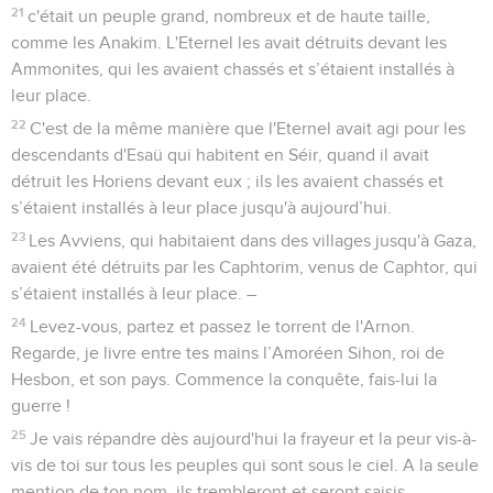
21
c'était un peuple grand, nombreux et de haute taille,
comme les Anakim. L'Eternel les avait détruits devant les
Ammonites, qui les avaient chassés et s’étaient installés à
leur place.
22
C'est de la même manière que l'Eternel avait agi pour les
descendants d'Esaü qui habitent en Séir, quand il avait
détruit les Horiens devant eux ; ils les avaient chassés et
s’étaient installés à leur place jusqu'à aujourd’hui.
23
Les Avviens, qui habitaient dans des villages jusqu'à Gaza,
avaient été détruits par les Caphtorim, venus de Caphtor, qui
s’étaient installés à leur place. –
24
Levez-vous, partez et passez le torrent de l'Arnon.
Regarde, je livre entre tes mains l’Amoréen Sihon, roi de
Hesbon, et son pays. Commence la conquête, fais-lui la
guerre !
25
Je vais répandre dès aujourd'hui la frayeur et la peur vis-à-
vis de toi sur tous les peuples qui sont sous le ciel. A la seule
mention de ton nom, ils trembleront et seront saisis