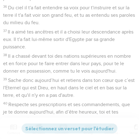
36
Du ciel il t'a fait entendre sa voix pour t'instruire et sur la
terre il t'a fait voir son grand feu, et tu as entendu ses paroles
du milieu du feu.
37
Il a aimé tes ancêtres et il a choisi leur descendance après
eux. Il t'a fait lui-même sortir d'Egypte par sa grande
puissance.
38
Il a chassé devant toi des nations supérieures en nombre
et en force pour te faire entrer dans leur pays, pour te le
donner en possession, comme tu le vois aujourd'hui.
39
Sache donc aujourd’hui et retiens dans ton cœur que c’est
l'Eternel qui est Dieu, en haut dans le ciel et en bas sur la
terre, et qu'il n'y en a pas d'autre.
40
Respecte ses prescriptions et ses commandements, que
je te donne aujourd'hui, afin d’être heureux, toi et tes
enfants après toi, et de vivre longtemps sur le territoire que
l'Eternel, ton Dieu, te donne en propriété perpétuelle. »
Contenus
Versions
Commentaires
Strong
Dictionnaire