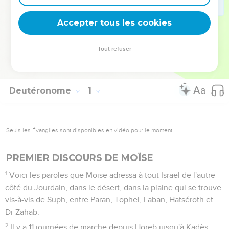
fois, il y a puisé les paroles qu’il a opposées au tentateur (Mt
4.1-11).
Accepter tous les cookies
La Bible Du Semeur Copyright © 1992, 1999 by Biblica, Inc.® Used by
Tout refuser
permission. All rights reserved worldwide.
Deutéronome
1
Seuls les Évangiles sont disponibles en vidéo pour le moment.
PREMIER DISCOURS DE MOÏSE
1
Voici les paroles que Moïse adressa à tout Israël de l'autre
côté du Jourdain, dans le désert, dans la plaine qui se trouve
vis-à-vis de Suph, entre Paran, Tophel, Laban, Hatséroth et
Di-Zahab.
2
Il y a 11 journées de marche depuis Horeb jusqu'à Kadès-