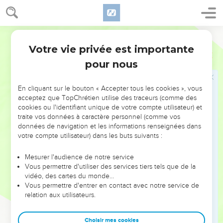
16
je ne cesse de dire toute ma reconnaissance pour vous
lorsque je fais mention de vous dans mes prières.
17
Segond 21
Je prie que le Dieu de notre Seigneur Jésus-Christ, le Père
de gloire, vous donne un esprit de sagesse et de révélation
Votre vie privée est importante
Ephésiens
1
qui vous le fasse connaître.
pour nous
18
Je prie qu'il illumine les yeux de votre cœur pour que vous
sachiez quelle est l’espérance qui s'attache à son appel,
En cliquant sur le bouton « Accepter tous les cookies », vous
quelle est la richesse de son glorieux héritage au milieu des
acceptez que TopChrétien utilise des traceurs (comme des
cookies ou l'identifiant unique de votre compte utilisateur) et
saints
traite vos données à caractère personnel (comme vos
19
et quelle est l'infinie grandeur de sa puissance, qui se
données de navigation et les informations renseignées dans
manifeste avec efficacité par le pouvoir de sa force envers
votre compte utilisateur) dans les buts suivants :
nous qui croyons.
Mesurer l'audience de notre service
20
Cette puissance, il l'a déployée en Christ quand il l'a
Vous permettre d'utiliser des services tiers tels que de la
ressuscité et l'a fait asseoir à sa droite dans les lieux
vidéo, des cartes du monde…
Vous permettre d'entrer en contact avec notre service de
célestes,
relation aux utilisateurs.
21
au-dessus de toute domination, de toute autorité, de toute
puissance, de toute souveraineté et de tout nom qui peut
Choisir mes cookies