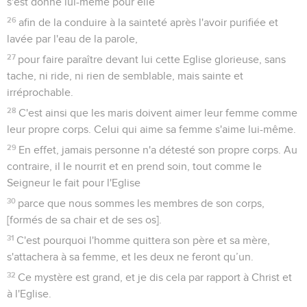
s'est donné lui-même pour elle
26
afin de la conduire à la sainteté après l'avoir purifiée et
lavée par l'eau de la parole,
27
pour faire paraître devant lui cette Eglise glorieuse, sans
tache, ni ride, ni rien de semblable, mais sainte et
irréprochable.
28
C'est ainsi que les maris doivent aimer leur femme comme
leur propre corps. Celui qui aime sa femme s'aime lui-même.
29
En effet, jamais personne n'a détesté son propre corps. Au
contraire, il le nourrit et en prend soin, tout comme le
Seigneur le fait pour l'Eglise
30
parce que nous sommes les membres de son corps,
[formés de sa chair et de ses os].
31
C'est pourquoi l'homme quittera son père et sa mère,
s'attachera à sa femme, et les deux ne feront qu’un.
32
Ce mystère est grand, et je dis cela par rapport à Christ et
à l'Eglise.