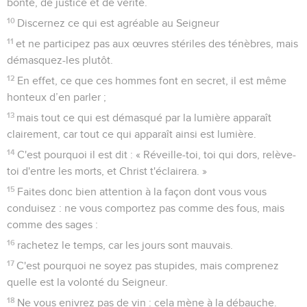
bonté, de justice et de vérité.
10
Discernez ce qui est agréable au Seigneur
11
et ne participez pas aux œuvres stériles des ténèbres, mais
démasquez-les plutôt.
12
En effet, ce que ces hommes font en secret, il est même
honteux d’en parler ;
13
mais tout ce qui est démasqué par la lumière apparaît
clairement, car tout ce qui apparaît ainsi est lumière.
14
C'est pourquoi il est dit : « Réveille-toi, toi qui dors, relève-
toi d'entre les morts, et Christ t'éclairera. »
15
Faites donc bien attention à la façon dont vous vous
conduisez : ne vous comportez pas comme des fous, mais
comme des sages :
16
rachetez le temps, car les jours sont mauvais.
17
C'est pourquoi ne soyez pas stupides, mais comprenez
quelle est la volonté du Seigneur.
18
Ne vous enivrez pas de vin : cela mène à la débauche.