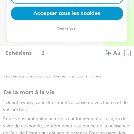
être nommé, non seulement dans le monde présent, mais
encore dans le monde à venir.
Accepter tous les cookies
22
Il a tout mis sous ses pieds et il l'a donné pour chef
suprême à l'Eglise
Tout refuser
23
qui est son corps, la plénitude de celui qui remplit tout en
tous.
Ephésiens
2
Seuls les Évangiles sont disponibles en vidéo pour le moment.
De la mort à la vie
1
Quant à vous, vous étiez morts à cause de vos fautes et de
vos péchés,
2
que vous pratiquiez autrefois conformément à la façon de
vivre de ce monde, conformément au prince de la puissance
de l’air, de l’esprit qui est actuellement à l’œuvre parmi les