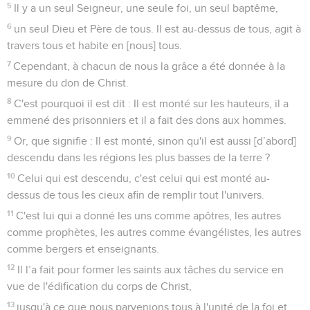
5
Il y a un seul Seigneur, une seule foi, un seul baptême,
6
un seul Dieu et Père de tous. Il est au-dessus de tous, agit à
travers tous et habite en [nous] tous.
7
Cependant, à chacun de nous la grâce a été donnée à la
mesure du don de Christ.
8
C'est pourquoi il est dit : Il est monté sur les hauteurs, il a
emmené des prisonniers et il a fait des dons aux hommes.
9
Or, que signifie : Il est monté, sinon qu'il est aussi [d’abord]
descendu dans les régions les plus basses de la terre ?
10
Celui qui est descendu, c'est celui qui est monté au-
dessus de tous les cieux afin de remplir tout l'univers.
11
C'est lui qui a donné les uns comme apôtres, les autres
comme prophètes, les autres comme évangélistes, les autres
comme bergers et enseignants.
12
Il l’a fait pour former les saints aux tâches du service en
vue de l'édification du corps de Christ,
13
jusqu'à ce que nous parvenions tous à l'unité de la foi et