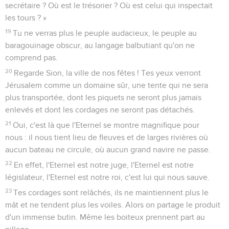
secrétaire ? Où est le trésorier ? Où est celui qui inspectait
les tours ? »
19
Tu ne verras plus le peuple audacieux, le peuple au
baragouinage obscur, au langage balbutiant qu'on ne
comprend pas.
20
Regarde Sion, la ville de nos fêtes ! Tes yeux verront
Jérusalem comme un domaine sûr, une tente qui ne sera
plus transportée, dont les piquets ne seront plus jamais
enlevés et dont les cordages ne seront pas détachés.
21
Oui, c'est là que l'Eternel se montre magnifique pour
nous : il nous tient lieu de fleuves et de larges rivières où
aucun bateau ne circule, où aucun grand navire ne passe.
22
En effet, l'Eternel est notre juge, l'Eternel est notre
législateur, l'Eternel est notre roi, c'est lui qui nous sauve.
23
Tes cordages sont relâchés, ils ne maintiennent plus le
mât et ne tendent plus les voiles. Alors on partage le produit
d'un immense butin. Même les boiteux prennent part au