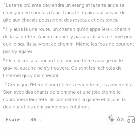
7
La terre brûlante deviendra un étang et la terre aride se
changera en sources d'eau. Dans le repaire qui servait de
gîte aux chacals pousseront des roseaux et des joncs.
8
Il y aura là une route, un chemin qu'on appellera « chemin
de la sainteté ». Aucun impur n'y passera, il sera réservé pour
eux lorsqu’ils suivront ce chemin. Même les fous ne pourront
pas s'y égarer.
9
On n’y croisera aucun lion, aucune bête sauvage ne le
gravira, aucune ne s'y trouvera. Ce sont les rachetés de
l’Eternel qui y marcheront.
10
Ceux que l'Eternel aura libérés reviendront, ils arriveront à
Sion avec des chants de triomphe et une joie éternelle
couronnera leur tête. Ils connaîtront la gaieté et la joie, la
douleur et les gémissements s'enfuiront.
Esaïe
36