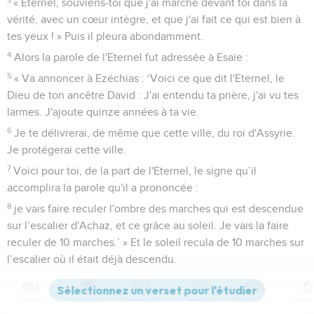
« Eternel, souviens-toi que j'ai marché devant toi dans la
vérité, avec un cœur intègre, et que j'ai fait ce qui est bien à
tes yeux ! » Puis il pleura abondamment.
4
Alors la parole de l'Eternel fut adressée à Esaïe :
5
« Va annoncer à Ezéchias : ‘Voici ce que dit l'Eternel, le
Dieu de ton ancêtre David : J'ai entendu ta prière, j'ai vu tes
larmes. J'ajoute quinze années à ta vie.
6
Je te délivrerai, de même que cette ville, du roi d'Assyrie.
Je protégerai cette ville.
7
Voici pour toi, de la part de l'Eternel, le signe qu’il
accomplira la parole qu'il a prononcée :
8
je vais faire reculer l'ombre des marches qui est descendue
sur l’escalier d'Achaz, et ce grâce au soleil. Je vais la faire
reculer de 10 marches.’ » Et le soleil recula de 10 marches sur
l’escalier où il était déjà descendu.
Prière d'Ézékias après sa guérison
Contenus
Versions
Commentaires
Strong
Dictionnaire