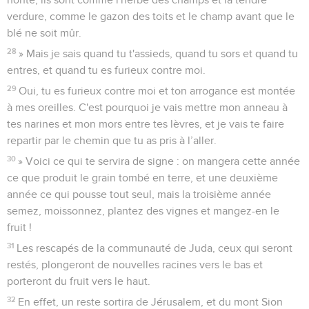
verdure, comme le gazon des toits et le champ avant que le
blé ne soit mûr.
28
» Mais je sais quand tu t'assieds, quand tu sors et quand tu
entres, et quand tu es furieux contre moi.
29
Oui, tu es furieux contre moi et ton arrogance est montée
à mes oreilles. C'est pourquoi je vais mettre mon anneau à
tes narines et mon mors entre tes lèvres, et je vais te faire
repartir par le chemin que tu as pris à l’aller.
30
» Voici ce qui te servira de signe : on mangera cette année
ce que produit le grain tombé en terre, et une deuxième
année ce qui pousse tout seul, mais la troisième année
semez, moissonnez, plantez des vignes et mangez-en le
fruit !
31
Les rescapés de la communauté de Juda, ceux qui seront
restés, plongeront de nouvelles racines vers le bas et
porteront du fruit vers le haut.
32
En effet, un reste sortira de Jérusalem, et du mont Sion