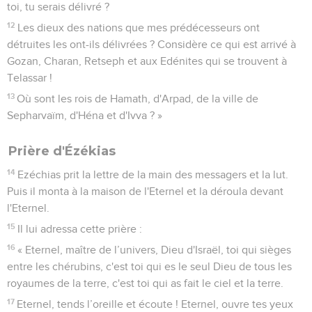
toi, tu serais délivré ?
12
Les dieux des nations que mes prédécesseurs ont
détruites les ont-ils délivrées ? Considère ce qui est arrivé à
Gozan, Charan, Retseph et aux Edénites qui se trouvent à
Telassar !
13
Où sont les rois de Hamath, d'Arpad, de la ville de
Sepharvaïm, d'Héna et d'Ivva ? »
Prière d'Ézékias
14
Ezéchias prit la lettre de la main des messagers et la lut.
Puis il monta à la maison de l'Eternel et la déroula devant
l'Eternel.
15
Il lui adressa cette prière :
16
« Eternel, maître de l’univers, Dieu d'Israël, toi qui sièges
entre les chérubins, c'est toi qui es le seul Dieu de tous les
royaumes de la terre, c'est toi qui as fait le ciel et la terre.
17
Eternel, tends l’oreille et écoute ! Eternel, ouvre tes yeux