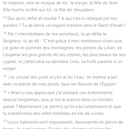
te méprise, elle se moque de toi, la vierge, la fille de Sion.
Elle hoche la tête sur toi, la fille de Jérusalem.
23
Qui as-tu défié et insulté ? A qui t’es-tu attaqué par tes
paroles ? Tu as lancé un regard insolent vers le Saint d'Israël !
24
Par l’intermédiaire de tes serviteurs, tu as défié le
Seigneur, tu as dit : ‘C’est grâce à mes nombreux chars que
j'ai gravi le sommet des montagnes, les pentes du Liban. Je
couperai les plus grands de ses cèdres, les plus beaux de ses
cyprès, et j'atteindrai sa dernière cime, sa forêt pareille à un
verger.
25
J'ai creusé des puits et j'en ai bu l’eau. Je mettrai à sec,
avec la plante de mes pieds, tous les fleuves de l'Egypte.’
26
» N'as-tu pas appris que j'ai préparé ces événements
depuis longtemps, que je les ai prévus dans un lointain
passé ? Maintenant j'ai permis qu'ils s'accomplissent et que
tu transformes des villes fortifiées en tas de ruines.
27
Leurs habitants sont impuissants, épouvantés et pleins de
honte, ils sont comme l'herbe des champs et la tendre