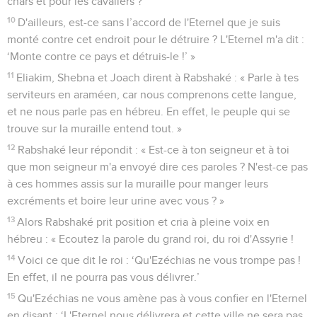
chars et pour les cavaliers ?
10
D'ailleurs, est-ce sans l’accord de l'Eternel que je suis
monté contre cet endroit pour le détruire ? L'Eternel m'a dit :
‘Monte contre ce pays et détruis-le !’ »
11
Eliakim, Shebna et Joach dirent à Rabshaké : « Parle à tes
serviteurs en araméen, car nous comprenons cette langue,
et ne nous parle pas en hébreu. En effet, le peuple qui se
trouve sur la muraille entend tout. »
12
Rabshaké leur répondit : « Est-ce à ton seigneur et à toi
que mon seigneur m'a envoyé dire ces paroles ? N'est-ce pas
à ces hommes assis sur la muraille pour manger leurs
excréments et boire leur urine avec vous ? »
13
Alors Rabshaké prit position et cria à pleine voix en
hébreu : « Ecoutez la parole du grand roi, du roi d'Assyrie !
14
Voici ce que dit le roi : ‘Qu'Ezéchias ne vous trompe pas !
En effet, il ne pourra pas vous délivrer.’
15
Qu'Ezéchias ne vous amène pas à vous confier en l'Eternel
en disant : ‘L'Eternel nous délivrera et cette ville ne sera pas