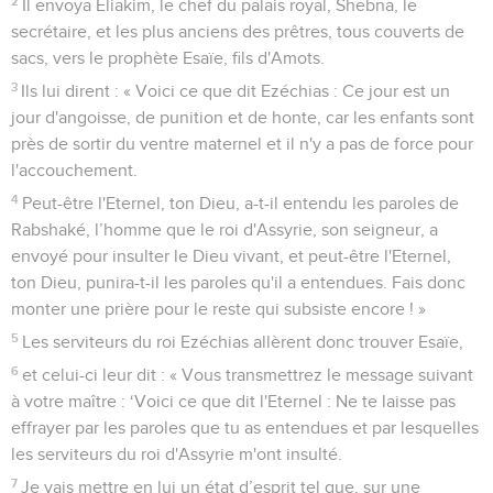
2
Il envoya Eliakim, le chef du palais royal, Shebna, le
secrétaire, et les plus anciens des prêtres, tous couverts de
sacs, vers le prophète Esaïe, fils d'Amots.
3
Ils lui dirent : « Voici ce que dit Ezéchias : Ce jour est un
jour d'angoisse, de punition et de honte, car les enfants sont
près de sortir du ventre maternel et il n'y a pas de force pour
l'accouchement.
4
Peut-être l'Eternel, ton Dieu, a-t-il entendu les paroles de
Rabshaké, l’homme que le roi d'Assyrie, son seigneur, a
envoyé pour insulter le Dieu vivant, et peut-être l'Eternel,
ton Dieu, punira-t-il les paroles qu'il a entendues. Fais donc
monter une prière pour le reste qui subsiste encore ! »
5
Les serviteurs du roi Ezéchias allèrent donc trouver Esaïe,
6
et celui-ci leur dit : « Vous transmettrez le message suivant
à votre maître : ‘Voici ce que dit l'Eternel : Ne te laisse pas
effrayer par les paroles que tu as entendues et par lesquelles
les serviteurs du roi d'Assyrie m'ont insulté.
7
Je vais mettre en lui un état d’esprit tel que, sur une