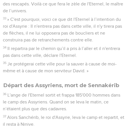
des rescapés. Voilà ce que fera le zèle de l'Eternel, le maître
de l’univers.
33
» C'est pourquoi, voici ce que dit l'Eternel à l’intention du
roi d'Assyrie : Il n'entrera pas dans cette ville, il n'y tirera pas
de flèches, il ne lui opposera pas de boucliers et ne
construira pas de retranchements contre elle.
34
Il repartira par le chemin qu’il a pris à l’aller et il n'entrera
pas dans cette ville, déclare l'Eternel.
35
Je protégerai cette ville pour la sauver à cause de moi-
même et à cause de mon serviteur David. »
Départ des Assyriens, mort de Sennakérib
36
L'ange de l'Eternel sortit et frappa 185'000 hommes dans
le camp des Assyriens. Quand on se leva le matin, ce
n’étaient plus que des cadavres.
37
Alors Sanchérib, le roi d'Assyrie, leva le camp et repartit, et
il resta à Ninive.