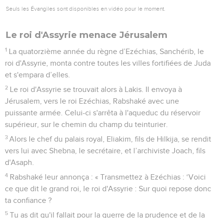
Seuls les Évangiles sont disponibles en vidéo pour le moment.
Le roi d'Assyrie menace Jérusalem
1
La quatorzième année du règne d’Ezéchias, Sanchérib, le
roi d'Assyrie, monta contre toutes les villes fortifiées de Juda
et s'empara d’elles.
2
Le roi d'Assyrie se trouvait alors à Lakis. Il envoya à
Jérusalem, vers le roi Ezéchias, Rabshaké avec une
puissante armée. Celui-ci s'arrêta à l'aqueduc du réservoir
supérieur, sur le chemin du champ du teinturier.
3
Alors le chef du palais royal, Eliakim, fils de Hilkija, se rendit
vers lui avec Shebna, le secrétaire, et l’archiviste Joach, fils
d'Asaph.
4
Rabshaké leur annonça : « Transmettez à Ezéchias : ‘Voici
ce que dit le grand roi, le roi d'Assyrie : Sur quoi repose donc
ta confiance ?
5
Tu as dit qu'il fallait pour la guerre de la prudence et de la