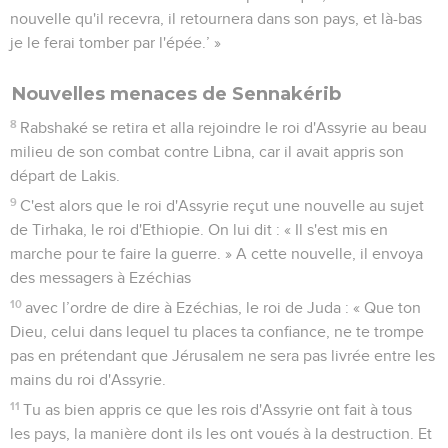
nouvelle qu'il recevra, il retournera dans son pays, et là-bas
je le ferai tomber par l'épée.’ »
Nouvelles menaces de Sennakérib
8
Rabshaké se retira et alla rejoindre le roi d'Assyrie au beau
milieu de son combat contre Libna, car il avait appris son
départ de Lakis.
9
C'est alors que le roi d'Assyrie reçut une nouvelle au sujet
de Tirhaka, le roi d'Ethiopie. On lui dit : « Il s'est mis en
marche pour te faire la guerre. » A cette nouvelle, il envoya
des messagers à Ezéchias
10
avec l’ordre de dire à Ezéchias, le roi de Juda : « Que ton
Dieu, celui dans lequel tu places ta confiance, ne te trompe
pas en prétendant que Jérusalem ne sera pas livrée entre les
mains du roi d'Assyrie.
11
Tu as bien appris ce que les rois d'Assyrie ont fait à tous
les pays, la manière dont ils les ont voués à la destruction. Et