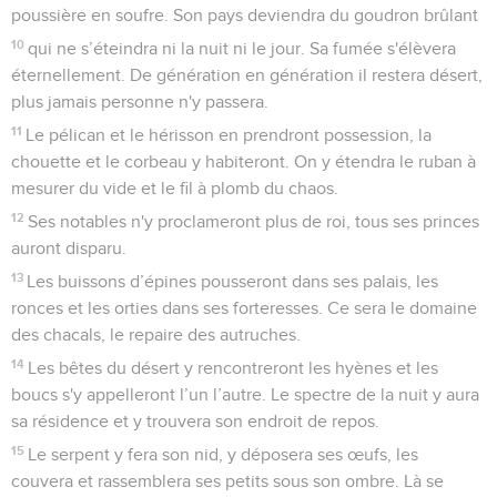
poussière en soufre. Son pays deviendra du goudron brûlant
10
qui ne s’éteindra ni la nuit ni le jour. Sa fumée s'élèvera
éternellement. De génération en génération il restera désert,
plus jamais personne n'y passera.
11
Le pélican et le hérisson en prendront possession, la
chouette et le corbeau y habiteront. On y étendra le ruban à
mesurer du vide et le fil à plomb du chaos.
12
Ses notables n'y proclameront plus de roi, tous ses princes
auront disparu.
13
Les buissons d’épines pousseront dans ses palais, les
ronces et les orties dans ses forteresses. Ce sera le domaine
des chacals, le repaire des autruches.
14
Les bêtes du désert y rencontreront les hyènes et les
boucs s'y appelleront l’un l’autre. Le spectre de la nuit y aura
sa résidence et y trouvera son endroit de repos.
15
Le serpent y fera son nid, y déposera ses œufs, les
couvera et rassemblera ses petits sous son ombre. Là se