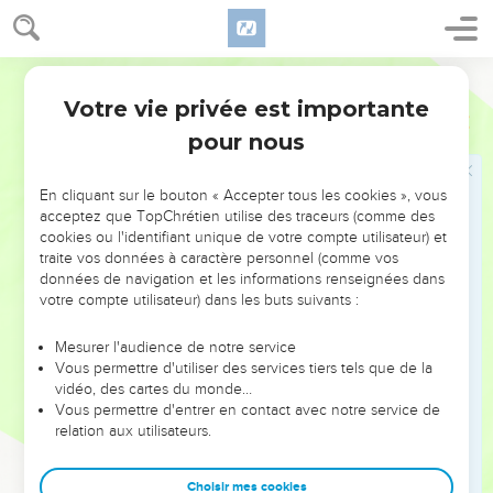
28
Son souffle est pareil à un torrent qui submerge tout
jusqu'à la hauteur du cou. Il passera les nations au crible de
Segond 21
la destruction, il passera aux mâchoires des peuples le mors
Votre vie privée est importante
de l’égarement.
Esaïe
30
pour nous
29
Vous chanterez comme la nuit où l'on célèbre la fête,
vous aurez le cœur joyeux, comme celui qui marche au son
de la flûte pour aller à la montagne de l'Eternel, vers le
En cliquant sur le bouton « Accepter tous les cookies », vous
acceptez que TopChrétien utilise des traceurs (comme des
rocher d'Israël.
cookies ou l'identifiant unique de votre compte utilisateur) et
30
L'Eternel fera retentir sa voix dans toute sa majesté, il
traite vos données à caractère personnel (comme vos
montrera son bras prêt à frapper à cause de l’ardeur de sa
données de navigation et les informations renseignées dans
votre compte utilisateur) dans les buts suivants :
colère, au milieu de la flamme d'un feu dévorant, de
l'inondation, de la tempête et des pierres de grêle.
Mesurer l'audience de notre service
31
A la voix de l'Eternel, l'Assyrien tremblera. L'Eternel le
Vous permettre d'utiliser des services tiers tels que de la
vidéo, des cartes du monde…
frappera à coups de bâton,
Vous permettre d'entrer en contact avec notre service de
32
et à chaque coup de bâton qui lui est destiné et que
relation aux utilisateurs.
l'Eternel fera tomber sur lui, on entendra les tambourins et
les harpes. C’est ouvertement que l'Eternel combattra contre
Choisir mes cookies