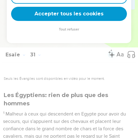
lui.
33
Depuis longtemps le bûcher est prêt, et c’est pour le roi
Accepter tous les cookies
qu’il a été préparé. C’est un endroit profond et large. Son
bûcher est composé de feu et de beaucoup de bois ; le
Tout refuser
souffle de l'Eternel l'enflamme comme un torrent embrasé de
soufre.
Esaïe
31
Seuls les Évangiles sont disponibles en vidéo pour le moment.
Les Égyptiens: rien de plus que des
hommes
1
Malheur à ceux qui descendent en Egypte pour avoir du
secours, qui s'appuient sur des chevaux et placent leur
confiance dans le grand nombre de chars et la force des
cavaliers, mais qui ne portent pas le regard sur le Saint