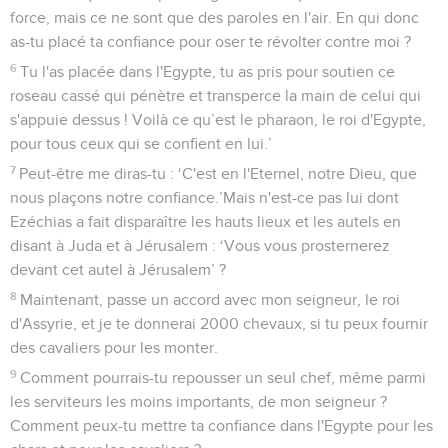
force, mais ce ne sont que des paroles en l'air. En qui donc
as-tu placé ta confiance pour oser te révolter contre moi ?
6
Tu l'as placée dans l'Egypte, tu as pris pour soutien ce
roseau cassé qui pénètre et transperce la main de celui qui
s'appuie dessus ! Voilà ce qu’est le pharaon, le roi d'Egypte,
pour tous ceux qui se confient en lui.’
7
Peut-être me diras-tu : ‘C'est en l'Eternel, notre Dieu, que
nous plaçons notre confiance.’Mais n'est-ce pas lui dont
Ezéchias a fait disparaître les hauts lieux et les autels en
disant à Juda et à Jérusalem : ‘Vous vous prosternerez
devant cet autel à Jérusalem’ ?
8
Maintenant, passe un accord avec mon seigneur, le roi
d'Assyrie, et je te donnerai 2000 chevaux, si tu peux fournir
des cavaliers pour les monter.
9
Comment pourrais-tu repousser un seul chef, même parmi
les serviteurs les moins importants, de mon seigneur ?
Comment peux-tu mettre ta confiance dans l'Egypte pour les