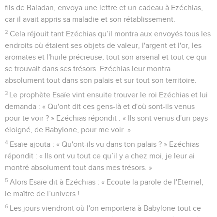
fils de Baladan, envoya une lettre et un cadeau à Ezéchias,
car il avait appris sa maladie et son rétablissement.
2
Cela réjouit tant Ezéchias qu’il montra aux envoyés tous les
endroits où étaient ses objets de valeur, l'argent et l'or, les
aromates et l'huile précieuse, tout son arsenal et tout ce qui
se trouvait dans ses trésors. Ezéchias leur montra
absolument tout dans son palais et sur tout son territoire.
3
Le prophète Esaïe vint ensuite trouver le roi Ezéchias et lui
demanda : « Qu'ont dit ces gens-là et d'où sont-ils venus
pour te voir ? » Ezéchias répondit : « Ils sont venus d'un pays
éloigné, de Babylone, pour me voir. »
4
Esaïe ajouta : « Qu'ont-ils vu dans ton palais ? » Ezéchias
répondit : « Ils ont vu tout ce qu’il y a chez moi, je leur ai
montré absolument tout dans mes trésors. »
5
Alors Esaïe dit à Ezéchias : « Ecoute la parole de l'Eternel,
le maître de l’univers !
6
Les jours viendront où l'on emportera à Babylone tout ce