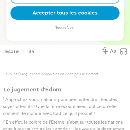
23
Tes cordages sont relâchés, ils ne maintiennent plus le
mât et ne tendent plus les voiles. Alors on partage le produit
Accepter tous les cookies
d'un immense butin. Même les boiteux prennent part au
pillage.
Tout refuser
24
Aucun de ceux qui résident là ne dit : « Je suis malade ! »
Le peuple qui habite Jérusalem reçoit le pardon de sa faute.
Esaïe
34
Seuls les Évangiles sont disponibles en vidéo pour le moment.
Le jugement d'Édom
1
Approchez-vous, nations, pour bien entendre ! Peuples,
soyez attentifs ! Que la terre écoute avec tout ce qu’elle
contient, le monde avec tout ce qu'il produit !
2
En effet, la colère de l'Eternel s’abat sur toutes les nations
et sa fureur sur toute leur armée : il les voue à la destruction,