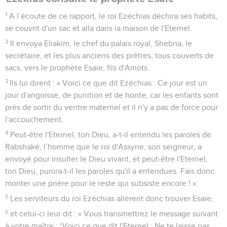
1
A l’écoute de ce rapport, le roi Ezéchias déchira ses habits,
se couvrit d'un sac et alla dans la maison de l'Eternel.
2
Il envoya Eliakim, le chef du palais royal, Shebna, le
secrétaire, et les plus anciens des prêtres, tous couverts de
sacs, vers le prophète Esaïe, fils d'Amots.
3
Ils lui dirent : « Voici ce que dit Ezéchias : Ce jour est un
jour d'angoisse, de punition et de honte, car les enfants sont
près de sortir du ventre maternel et il n'y a pas de force pour
l'accouchement.
4
Peut-être l'Eternel, ton Dieu, a-t-il entendu les paroles de
Rabshaké, l’homme que le roi d'Assyrie, son seigneur, a
envoyé pour insulter le Dieu vivant, et peut-être l'Eternel,
ton Dieu, punira-t-il les paroles qu'il a entendues. Fais donc
monter une prière pour le reste qui subsiste encore ! »
5
Les serviteurs du roi Ezéchias allèrent donc trouver Esaïe,
6
et celui-ci leur dit : « Vous transmettrez le message suivant
à votre maître : ‘Voici ce que dit l'Eternel : Ne te laisse pas