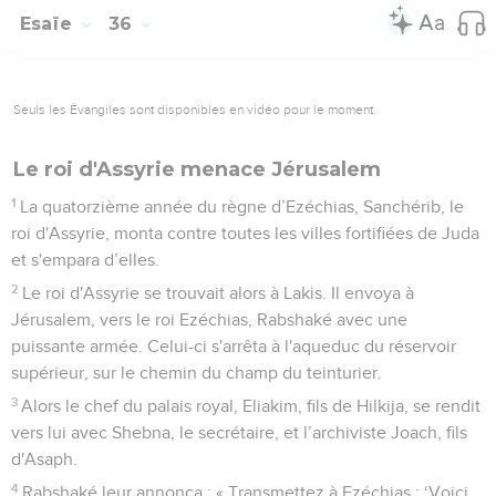
Esaïe
36
Seuls les Évangiles sont disponibles en vidéo pour le moment.
Le roi d'Assyrie menace Jérusalem
1
La quatorzième année du règne d’Ezéchias, Sanchérib, le
roi d'Assyrie, monta contre toutes les villes fortifiées de Juda
et s'empara d’elles.
2
Le roi d'Assyrie se trouvait alors à Lakis. Il envoya à
Jérusalem, vers le roi Ezéchias, Rabshaké avec une
puissante armée. Celui-ci s'arrêta à l'aqueduc du réservoir
supérieur, sur le chemin du champ du teinturier.
3
Alors le chef du palais royal, Eliakim, fils de Hilkija, se rendit
vers lui avec Shebna, le secrétaire, et l’archiviste Joach, fils
d'Asaph.
4
Rabshaké leur annonça : « Transmettez à Ezéchias : ‘Voici