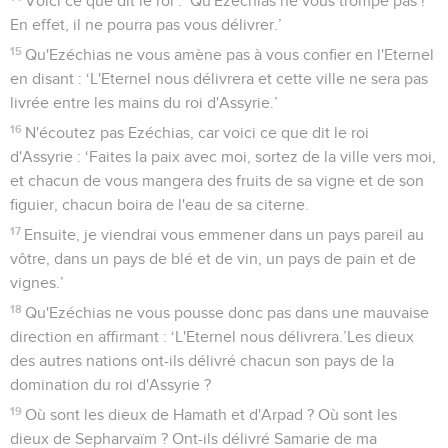
Voici ce que dit le roi : ‘Qu'Ezéchias ne vous trompe pas !
En effet, il ne pourra pas vous délivrer.’
15
Qu'Ezéchias ne vous amène pas à vous confier en l'Eternel
en disant : ‘L'Eternel nous délivrera et cette ville ne sera pas
livrée entre les mains du roi d'Assyrie.’
16
N'écoutez pas Ezéchias, car voici ce que dit le roi
d'Assyrie : ‘Faites la paix avec moi, sortez de la ville vers moi,
et chacun de vous mangera des fruits de sa vigne et de son
figuier, chacun boira de l'eau de sa citerne.
17
Ensuite, je viendrai vous emmener dans un pays pareil au
vôtre, dans un pays de blé et de vin, un pays de pain et de
vignes.’
18
Qu'Ezéchias ne vous pousse donc pas dans une mauvaise
direction en affirmant : ‘L'Eternel nous délivrera.’Les dieux
des autres nations ont-ils délivré chacun son pays de la
domination du roi d'Assyrie ?
19
Où sont les dieux de Hamath et d'Arpad ? Où sont les
dieux de Sepharvaïm ? Ont-ils délivré Samarie de ma