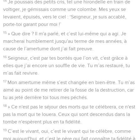
14
Je poussais des petits cris, tel une hirondelle en train de
voltiger, je gémissais comme une colombe. Mes yeux se
levaient, épuisés, vers le ciel : ‘Seigneur, je suis accablé,
porte-toi garant pour moi !’
15
» Que dire ? Il m'a parlé, et c’est lui-même qui a agi. Je
marcherai humblement jusqu'au terme de mes années, à
cause de l’amertume dont j’ai fait preuve.
16
Seigneur, c'est par tes bontés que l’on vit, c'est grâce à
elles que j’ai encore un souffle de vie. Tu m’as restauré, tu
m’as fait revivre.
17
Mon amertume même s’est changée en bien-être. Tu m’as
aimé au point de me retirer de la fosse de la destruction, car
tu as jeté derrière toi tous mes péchés.
18
» Ce n'est pas le séjour des morts qui te célébrera, ce n'est
pas la mort qui te louera. Ceux qui sont descendus dans la
tombe n'espèrent plus en ta fidélité.
19
C’est le vivant, oui, c’est le vivant qui te célèbre, comme
moi aujourd'hui, et c’est le père qui fait connaître ta fidélité à