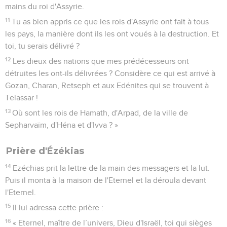
mains du roi d'Assyrie.
11
Tu as bien appris ce que les rois d'Assyrie ont fait à tous
les pays, la manière dont ils les ont voués à la destruction. Et
toi, tu serais délivré ?
12
Les dieux des nations que mes prédécesseurs ont
détruites les ont-ils délivrées ? Considère ce qui est arrivé à
Gozan, Charan, Retseph et aux Edénites qui se trouvent à
Telassar !
13
Où sont les rois de Hamath, d'Arpad, de la ville de
Sepharvaïm, d'Héna et d'Ivva ? »
Prière d'Ézékias
14
Ezéchias prit la lettre de la main des messagers et la lut.
Puis il monta à la maison de l'Eternel et la déroula devant
l'Eternel.
15
Il lui adressa cette prière :
16
« Eternel, maître de l’univers, Dieu d'Israël, toi qui sièges