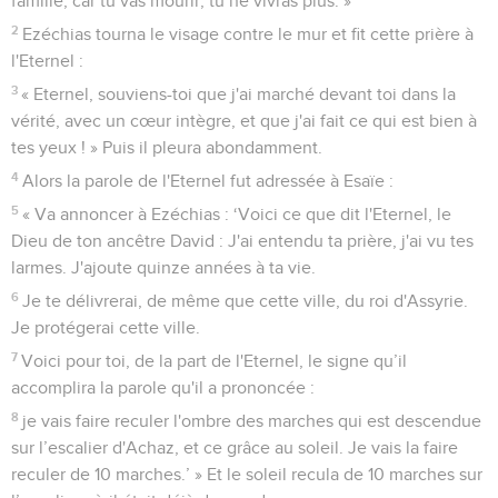
famille, car tu vas mourir, tu ne vivras plus. »
2
Ezéchias tourna le visage contre le mur et fit cette prière à
l'Eternel :
3
« Eternel, souviens-toi que j'ai marché devant toi dans la
vérité, avec un cœur intègre, et que j'ai fait ce qui est bien à
tes yeux ! » Puis il pleura abondamment.
4
Alors la parole de l'Eternel fut adressée à Esaïe :
5
« Va annoncer à Ezéchias : ‘Voici ce que dit l'Eternel, le
Dieu de ton ancêtre David : J'ai entendu ta prière, j'ai vu tes
larmes. J'ajoute quinze années à ta vie.
6
Je te délivrerai, de même que cette ville, du roi d'Assyrie.
Je protégerai cette ville.
7
Voici pour toi, de la part de l'Eternel, le signe qu’il
accomplira la parole qu'il a prononcée :
8
je vais faire reculer l'ombre des marches qui est descendue
sur l’escalier d'Achaz, et ce grâce au soleil. Je vais la faire
reculer de 10 marches.’ » Et le soleil recula de 10 marches sur