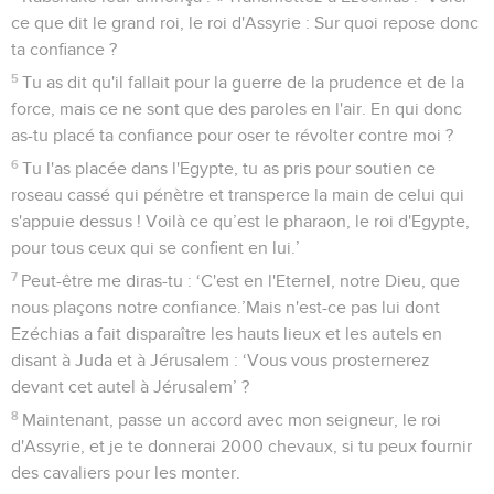
ce que dit le grand roi, le roi d'Assyrie : Sur quoi repose donc
ta confiance ?
5
Tu as dit qu'il fallait pour la guerre de la prudence et de la
force, mais ce ne sont que des paroles en l'air. En qui donc
as-tu placé ta confiance pour oser te révolter contre moi ?
6
Tu l'as placée dans l'Egypte, tu as pris pour soutien ce
roseau cassé qui pénètre et transperce la main de celui qui
s'appuie dessus ! Voilà ce qu’est le pharaon, le roi d'Egypte,
pour tous ceux qui se confient en lui.’
7
Peut-être me diras-tu : ‘C'est en l'Eternel, notre Dieu, que
nous plaçons notre confiance.’Mais n'est-ce pas lui dont
Ezéchias a fait disparaître les hauts lieux et les autels en
disant à Juda et à Jérusalem : ‘Vous vous prosternerez
devant cet autel à Jérusalem’ ?
8
Maintenant, passe un accord avec mon seigneur, le roi
d'Assyrie, et je te donnerai 2000 chevaux, si tu peux fournir
des cavaliers pour les monter.