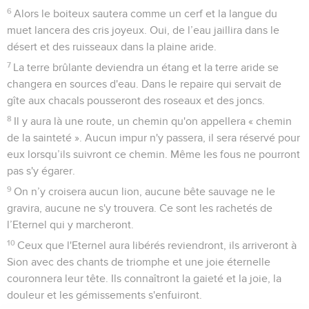
6
Alors le boiteux sautera comme un cerf et la langue du
muet lancera des cris joyeux. Oui, de l’eau jaillira dans le
désert et des ruisseaux dans la plaine aride.
7
La terre brûlante deviendra un étang et la terre aride se
changera en sources d'eau. Dans le repaire qui servait de
gîte aux chacals pousseront des roseaux et des joncs.
8
Il y aura là une route, un chemin qu'on appellera « chemin
de la sainteté ». Aucun impur n'y passera, il sera réservé pour
eux lorsqu’ils suivront ce chemin. Même les fous ne pourront
pas s'y égarer.
9
On n’y croisera aucun lion, aucune bête sauvage ne le
gravira, aucune ne s'y trouvera. Ce sont les rachetés de
l’Eternel qui y marcheront.
10
Ceux que l'Eternel aura libérés reviendront, ils arriveront à
Sion avec des chants de triomphe et une joie éternelle
couronnera leur tête. Ils connaîtront la gaieté et la joie, la
douleur et les gémissements s'enfuiront.