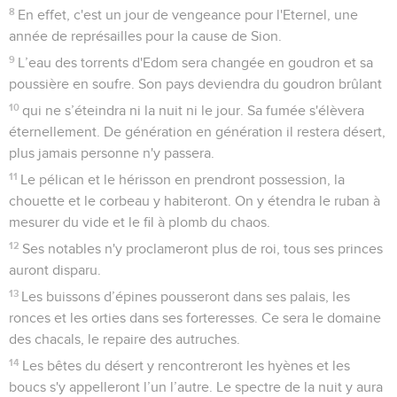
8
En effet, c'est un jour de vengeance pour l'Eternel, une
année de représailles pour la cause de Sion.
9
L’eau des torrents d'Edom sera changée en goudron et sa
poussière en soufre. Son pays deviendra du goudron brûlant
10
qui ne s’éteindra ni la nuit ni le jour. Sa fumée s'élèvera
éternellement. De génération en génération il restera désert,
plus jamais personne n'y passera.
11
Le pélican et le hérisson en prendront possession, la
chouette et le corbeau y habiteront. On y étendra le ruban à
mesurer du vide et le fil à plomb du chaos.
12
Ses notables n'y proclameront plus de roi, tous ses princes
auront disparu.
13
Les buissons d’épines pousseront dans ses palais, les
ronces et les orties dans ses forteresses. Ce sera le domaine
des chacals, le repaire des autruches.
14
Les bêtes du désert y rencontreront les hyènes et les
boucs s'y appelleront l’un l’autre. Le spectre de la nuit y aura