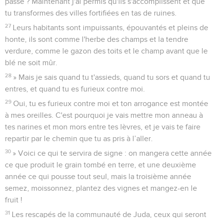
passé ? Maintenant j'ai permis qu'ils s'accomplissent et que
tu transformes des villes fortifiées en tas de ruines.
27
Leurs habitants sont impuissants, épouvantés et pleins de
honte, ils sont comme l'herbe des champs et la tendre
verdure, comme le gazon des toits et le champ avant que le
blé ne soit mûr.
28
» Mais je sais quand tu t'assieds, quand tu sors et quand tu
entres, et quand tu es furieux contre moi.
29
Oui, tu es furieux contre moi et ton arrogance est montée
à mes oreilles. C'est pourquoi je vais mettre mon anneau à
tes narines et mon mors entre tes lèvres, et je vais te faire
repartir par le chemin que tu as pris à l’aller.
30
» Voici ce qui te servira de signe : on mangera cette année
ce que produit le grain tombé en terre, et une deuxième
année ce qui pousse tout seul, mais la troisième année
semez, moissonnez, plantez des vignes et mangez-en le
fruit !
31
Les rescapés de la communauté de Juda, ceux qui seront