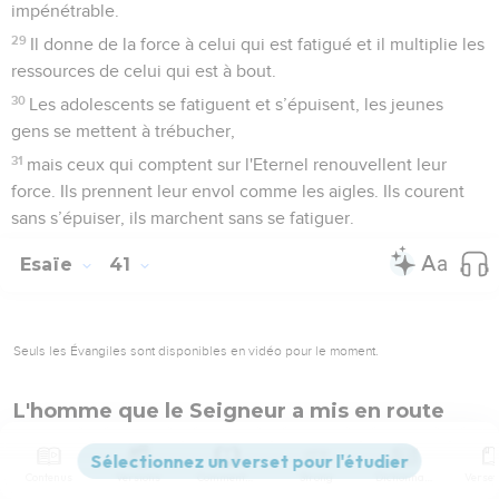
impénétrable.
29
Il donne de la force à celui qui est fatigué et il multiplie les
ressources de celui qui est à bout.
30
Les adolescents se fatiguent et s’épuisent, les jeunes
gens se mettent à trébucher,
31
mais ceux qui comptent sur l'Eternel renouvellent leur
force. Ils prennent leur envol comme les aigles. Ils courent
sans s’épuiser, ils marchent sans se fatiguer.
Esaïe
41
Seuls les Évangiles sont disponibles en vidéo pour le moment.
L'homme que le Seigneur a mis en route
1
Iles, faites silence pour m'écouter ! Que les peuples
renouvellent leur force, qu'ils s’avancent pour parler !
Contenus
Versions
Commentaires
Strong
Dictionnaire