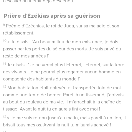
l’escalier où il était déjà descendu.
Prière d'Ézékias après sa guérison
9
Poème d’Ezéchias, le roi de Juda, sur sa maladie et son
rétablissement.
10
« Je disais : ‘Au beau milieu de mon existence, je dois
passer par les portes du séjour des morts. Je suis privé du
reste de mes années !’
11
Je disais : ‘Je ne verrai plus l'Eternel, l'Eternel, sur la terre
des vivants. Je ne pourrai plus regarder aucun homme en
compagnie des habitants du monde !’
12
Mon habitation était enlevée et transportée loin de moi
comme une tente de berger. Pareil à un tisserand, j’arrivais
au bout du rouleau de ma vie. Il m’arrachait à la chaîne de
tissage. Avant la nuit tu en aurais fini avec moi !
13
» Je me suis retenu jusqu'au matin, mais pareil à un lion, il
brisait tous mes os. Avant la nuit tu m'aurais achevé !