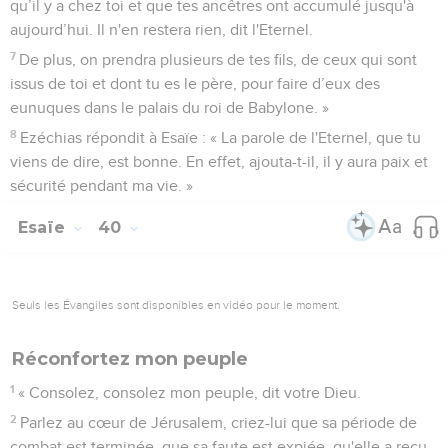
qu’il y a chez toi et que tes ancêtres ont accumulé jusqu'à
aujourd’hui. Il n'en restera rien, dit l'Eternel.
7
De plus, on prendra plusieurs de tes fils, de ceux qui sont
issus de toi et dont tu es le père, pour faire d’eux des
eunuques dans le palais du roi de Babylone. »
8
Ezéchias répondit à Esaïe : « La parole de l'Eternel, que tu
viens de dire, est bonne. En effet, ajouta-t-il, il y aura paix et
sécurité pendant ma vie. »
Esaïe
40
Seuls les Évangiles sont disponibles en vidéo pour le moment.
Réconfortez mon peuple
1
« Consolez, consolez mon peuple, dit votre Dieu.
2
Parlez au cœur de Jérusalem, criez-lui que sa période de
combat est terminée, que sa faute est expiée, qu'elle a reçu