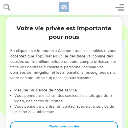
17
Tes yeux verront le roi dans toute sa beauté, ils
contempleront le pays dans toute son étendue.
18
Segond 21
Ton cœur se souviendra de ses terreurs : « Où est le
secrétaire ? Où est le trésorier ? Où est celui qui inspectait
Votre vie privée est importante
Esaïe
33
les tours ? »
pour nous
19
Tu ne verras plus le peuple audacieux, le peuple au
baragouinage obscur, au langage balbutiant qu'on ne
En cliquant sur le bouton « Accepter tous les cookies », vous
comprend pas.
acceptez que TopChrétien utilise des traceurs (comme des
cookies ou l'identifiant unique de votre compte utilisateur) et
20
Regarde Sion, la ville de nos fêtes ! Tes yeux verront
traite vos données à caractère personnel (comme vos
Jérusalem comme un domaine sûr, une tente qui ne sera
données de navigation et les informations renseignées dans
plus transportée, dont les piquets ne seront plus jamais
votre compte utilisateur) dans les buts suivants :
enlevés et dont les cordages ne seront pas détachés.
Mesurer l'audience de notre service
21
Oui, c'est là que l'Eternel se montre magnifique pour
Vous permettre d'utiliser des services tiers tels que de la
nous : il nous tient lieu de fleuves et de larges rivières où
vidéo, des cartes du monde…
Vous permettre d'entrer en contact avec notre service de
aucun bateau ne circule, où aucun grand navire ne passe.
relation aux utilisateurs.
22
En effet, l'Eternel est notre juge, l'Eternel est notre
législateur, l'Eternel est notre roi, c'est lui qui nous sauve.
Choisir mes cookies