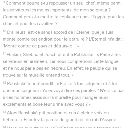
9
Comment pourrais-tu repousser un seul chef, même parmi
les serviteurs les moins importants, de mon seigneur ?
Comment peux-tu mettre ta confiance dans l'Egypte pour les
chars et pour les cavaliers ?
10
D'ailleurs, est-ce sans l’accord de l'Eternel que je suis
monté contre cet endroit pour le détruire ? L'Eternel m'a dit :
‘Monte contre ce pays et détruis-le !’ »
11
Eliakim, Shebna et Joach dirent à Rabshaké : « Parle à tes
serviteurs en araméen, car nous comprenons cette langue,
et ne nous parle pas en hébreu. En effet, le peuple qui se
trouve sur la muraille entend tout. »
12
Rabshaké leur répondit : « Est-ce à ton seigneur et à toi
que mon seigneur m'a envoyé dire ces paroles ? N'est-ce pas
à ces hommes assis sur la muraille pour manger leurs
excréments et boire leur urine avec vous ? »
13
Alors Rabshaké prit position et cria à pleine voix en
hébreu : « Ecoutez la parole du grand roi, du roi d'Assyrie !
14