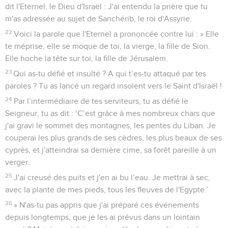
dit l'Eternel, le Dieu d'Israël : J'ai entendu la prière que tu
m'as adressée au sujet de Sanchérib, le roi d'Assyrie.
22
Voici la parole que l'Eternel a prononcée contre lui : » Elle
te méprise, elle se moque de toi, la vierge, la fille de Sion.
Elle hoche la tête sur toi, la fille de Jérusalem.
23
Qui as-tu défié et insulté ? A qui t’es-tu attaqué par tes
paroles ? Tu as lancé un regard insolent vers le Saint d'Israël !
24
Par l’intermédiaire de tes serviteurs, tu as défié le
Seigneur, tu as dit : ‘C’est grâce à mes nombreux chars que
j'ai gravi le sommet des montagnes, les pentes du Liban. Je
couperai les plus grands de ses cèdres, les plus beaux de ses
cyprès, et j'atteindrai sa dernière cime, sa forêt pareille à un
verger.
25
J'ai creusé des puits et j'en ai bu l’eau. Je mettrai à sec,
avec la plante de mes pieds, tous les fleuves de l'Egypte.’
26
» N'as-tu pas appris que j'ai préparé ces événements
depuis longtemps, que je les ai prévus dans un lointain