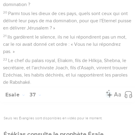
domination ?
20
Parmi tous les dieux de ces pays, quels sont ceux qui ont
délivré leur pays de ma domination, pour que l'Eternel puisse
en délivrer Jérusalem ? »
21
Ils gardèrent le silence, ils ne lui répondirent pas un mot,
car le roi avait donné cet ordre : « Vous ne lui répondrez
pas. »
22
Le chef du palais royal, Eliakim, fils de Hilkija, Shebna, le
secrétaire, et l'archiviste Joach, fils d'Asaph, vinrent trouver
Ezéchias, les habits déchirés, et lui rapportèrent les paroles
de Rabshaké.
Esaïe
37
Seuls les Évangiles sont disponibles en vidéo pour le moment.
Ézékias consulte le prophète Ésaïe