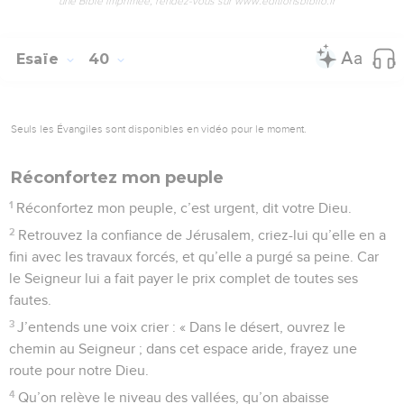
une Bible imprimée, rendez-vous sur www.editionsbiblio.fr
Esaïe
40
Seuls les Évangiles sont disponibles en vidéo pour le moment.
Réconfortez mon peuple
1
Réconfortez mon peuple, c’est urgent, dit votre Dieu.
2
Retrouvez la confiance de Jérusalem, criez-lui qu’elle en a
fini avec les travaux forcés, et qu’elle a purgé sa peine. Car
le Seigneur lui a fait payer le prix complet de toutes ses
fautes.
3
J’entends une voix crier : « Dans le désert, ouvrez le
chemin au Seigneur ; dans cet espace aride, frayez une
route pour notre Dieu.
4
Qu’on relève le niveau des vallées, qu’on abaisse