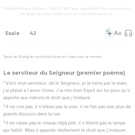
© Société biblique française – Bibli’O, 1997, avec autorisation. Pour vous procurer
une Bible imprimée, rendez-vous sur www.editionsbiblio.fr
Esaïe
42
Seuls les Évangiles sont disponibles en vidéo pour le moment.
Le serviteur du Seigneur (premier poème)
1
Voici mon serviteur, dit le Seigneur, je le tiens par la main,
j’ai plaisir à l’avoir choisi. J’ai mis mon Esprit sur lui pour qu’il
apporte aux nations le droit que j’instaure.
2
Il ne crie pas, il n’élève pas la voix, il ne fait pas non plus de
grands discours dans la rue.
3
Il ne casse pas le roseau déjà plié, il n’éteint pas la lampe
qui faiblit. Mais il apporte réellement le droit que j’instaure.