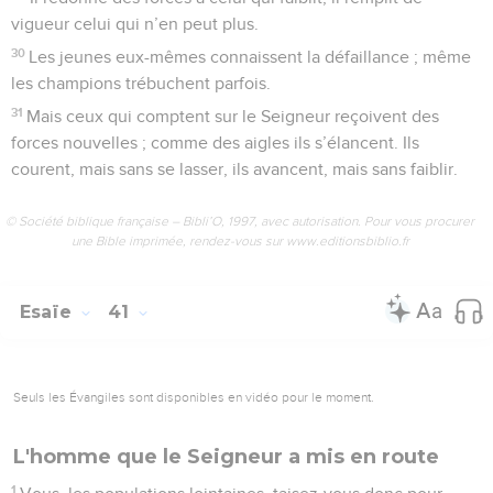
vigueur celui qui n’en peut plus.
30
Les jeunes eux-mêmes connaissent la défaillance ; même
les champions trébuchent parfois.
31
Mais ceux qui comptent sur le Seigneur reçoivent des
forces nouvelles ; comme des aigles ils s’élancent. Ils
courent, mais sans se lasser, ils avancent, mais sans faiblir.
© Société biblique française – Bibli’O, 1997, avec autorisation. Pour vous procurer
une Bible imprimée, rendez-vous sur www.editionsbiblio.fr
Esaïe
41
Seuls les Évangiles sont disponibles en vidéo pour le moment.
L'homme que le Seigneur a mis en route
1