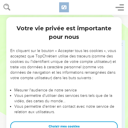
Et maintenant voici ce qu’il déclare au sujet du roi
d’Assyrie : “Il n’entrera pas dans cette ville, il ne tirera pas de
flèches contre elle, il ne lancera pas d’attaque à l’abri des
Français Courant
boucliers, il n’élèvera pas de remblai pour donner l’assaut.
Votre vie privée est importante
Esaïe
37
34
Il repartira par le chemin qu’il avait pris pour venir. Il
pour nous
n’entrera pas ici, je le déclare, moi le Seigneur.
35
Je protégerai Jérusalem et je la sauverai, parce que je suis
En cliquant sur le bouton « Accepter tous les cookies », vous
Dieu, et par fidélité à David mon serviteur.” »
acceptez que TopChrétien utilise des traceurs (comme des
cookies ou l'identifiant unique de votre compte utilisateur) et
Départ des Assyriens, mort de Sennakérib
traite vos données à caractère personnel (comme vos
données de navigation et les informations renseignées dans
36
Effectivement l’ange du Seigneur intervint dans le camp
votre compte utilisateur) dans les buts suivants :
assyrien et y fit mourir cent quatre-vingt-cinq mille hommes.
Le lendemain matin, les survivants, à leur réveil,
Mesurer l'audience de notre service
Vous permettre d'utiliser des services tiers tels que de la
découvrirent tous ces cadavres.
vidéo, des cartes du monde…
37
Alors Sennakérib, le roi d’Assyrie, fit démonter le camp et
Vous permettre d'entrer en contact avec notre service de
relation aux utilisateurs.
repartit pour Ninive, sa capitale, où il resta.
38
Un jour qu’il était en prière au temple de son dieu Nisrok,
Choisir mes cookies
deux de ses fils, Adrammélek et Saresser, l’assassinèrent,