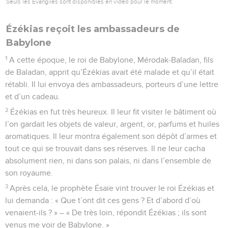
Seuls les Évangiles sont disponibles en vidéo pour le moment.
Ézékias reçoit les ambassadeurs de
Babylone
1
A cette époque, le roi de Babylone, Mérodak-Baladan, fils
de Baladan, apprit qu’Ézékias avait été malade et qu’il était
rétabli. Il lui envoya des ambassadeurs, porteurs d’une lettre
et d’un cadeau.
2
Ézékias en fut très heureux. Il leur fit visiter le bâtiment où
l’on gardait les objets de valeur, argent, or, parfums et huiles
aromatiques. Il leur montra également son dépôt d’armes et
tout ce qui se trouvait dans ses réserves. Il ne leur cacha
absolument rien, ni dans son palais, ni dans l’ensemble de
son royaume.
3
Après cela, le prophète Ésaïe vint trouver le roi Ézékias et
lui demanda : « Que t’ont dit ces gens ? Et d’abord d’où
venaient-ils ? » – « De très loin, répondit Ézékias ; ils sont
venus me voir de Babylone. »