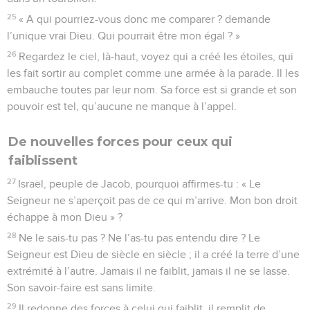
25
« A qui pourriez-vous donc me comparer ? demande
l’unique vrai Dieu. Qui pourrait être mon égal ? »
26
Regardez le ciel, là-haut, voyez qui a créé les étoiles, qui
les fait sortir au complet comme une armée à la parade. Il les
embauche toutes par leur nom. Sa force est si grande et son
pouvoir est tel, qu’aucune ne manque à l’appel.
De nouvelles forces pour ceux qui
faiblissent
27
Israël, peuple de Jacob, pourquoi affirmes-tu : « Le
Seigneur ne s’aperçoit pas de ce qui m’arrive. Mon bon droit
échappe à mon Dieu » ?
28
Ne le sais-tu pas ? Ne l’as-tu pas entendu dire ? Le
Seigneur est Dieu de siècle en siècle ; il a créé la terre d’une
extrémité à l’autre. Jamais il ne faiblit, jamais il ne se lasse.
Son savoir-faire est sans limite.
29
Il redonne des forces à celui qui faiblit, il remplit de