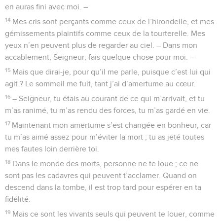
en auras fini avec moi. –
14
Mes cris sont perçants comme ceux de l’hirondelle, et mes
gémissements plaintifs comme ceux de la tourterelle. Mes
yeux n’en peuvent plus de regarder au ciel. – Dans mon
accablement, Seigneur, fais quelque chose pour moi. –
15
Mais que dirai-je, pour qu’il me parle, puisque c’est lui qui
agit ? Le sommeil me fuit, tant j’ai d’amertume au cœur.
16
– Seigneur, tu étais au courant de ce qui m’arrivait, et tu
m’as ranimé, tu m’as rendu des forces, tu m’as gardé en vie.
17
Maintenant mon amertume s’est changée en bonheur, car
tu m’as aimé assez pour m’éviter la mort ; tu as jeté toutes
mes fautes loin derrière toi.
18
Dans le monde des morts, personne ne te loue ; ce ne
sont pas les cadavres qui peuvent t’acclamer. Quand on
descend dans la tombe, il est trop tard pour espérer en ta
fidélité.
19
Mais ce sont les vivants seuls qui peuvent te louer, comme