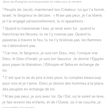
Seuls les Évangiles sont disponibles en vidéo pour le moment.
1
Peuple de Jacob, maintenant ton Créateur, lui qui t’a formé,
Israël, le Seigneur te déclare : « N’aie pas peur, je t’ai libéré,
je t’ai engagé personnellement, tu m’appartiens.
2
Quand tu traverseras l’eau, je serai avec toi ; quand tu
franchiras les fleuves, tu ne t’y noieras pas. Quand tu
passeras à travers le feu, tu ne t’y brûleras pas, les flammes
ne t’atteindront pas.
3
Car moi, le Seigneur, je suis ton Dieu, moi, l’unique vrai
Dieu, le Dieu d’Israël, je suis ton Sauveur. Je donne l’Égypte
pour payer ta libération, l’Éthiopie et Séba en échange de
toi.
4
C’est que tu as du prix à mes yeux, tu comptes beaucoup
pour moi et je t’aime. Donc je donne des hommes à ta place,
des peuples en échange de toi.
5
N’aie pas peur, je suis avec toi. De l’Est, où le soleil se lève,
je fais revenir tes enfants, et de l’Ouest, où il se couche, je
rassemble les tiens.