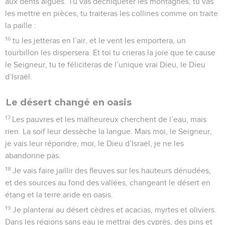
aux dents aiguës. Tu vas déchiqueter les montagnes, tu vas
les mettre en pièces, tu traiteras les collines comme on traite
la paille :
16
tu les jetteras en l’air, et le vent les emportera, un
tourbillon les dispersera. Et toi tu crieras la joie que te cause
le Seigneur, tu te féliciteras de l’unique vrai Dieu, le Dieu
d’Israël.
Le désert changé en oasis
17
Les pauvres et les malheureux cherchent de l’eau, mais
rien. La soif leur dessèche la langue. Mais moi, le Seigneur,
je vais leur répondre, moi, le Dieu d’Israël, je ne les
abandonne pas.
18
Je vais faire jaillir des fleuves sur les hauteurs dénudées,
et des sources au fond des vallées, changeant le désert en
étang et la terre aride en oasis.
19
Je planterai au désert cèdres et acacias, myrtes et oliviers.
Dans les régions sans eau je mettrai des cyprès, des pins et