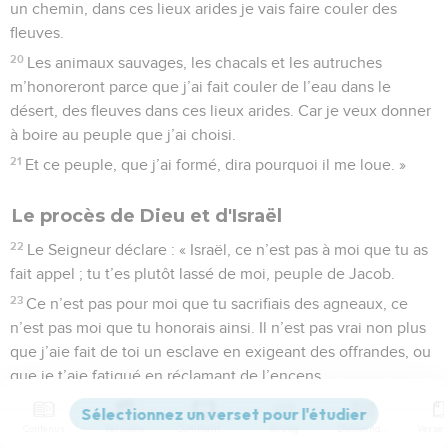
un chemin, dans ces lieux arides je vais faire couler des
fleuves.
20
Les animaux sauvages, les chacals et les autruches
m’honoreront parce que j’ai fait couler de l’eau dans le
désert, des fleuves dans ces lieux arides. Car je veux donner
à boire au peuple que j’ai choisi.
21
Et ce peuple, que j’ai formé, dira pourquoi il me loue. »
Le procès de Dieu et d'Israël
22
Le Seigneur déclare : « Israël, ce n’est pas à moi que tu as
fait appel ; tu t’es plutôt lassé de moi, peuple de Jacob.
23
Ce n’est pas pour moi que tu sacrifiais des agneaux, ce
n’est pas moi que tu honorais ainsi. Il n’est pas vrai non plus
que j’aie fait de toi un esclave en exigeant des offrandes, ou
que je t’aie fatigué en réclamant de l’encens.
24
Ce n’est pas pour moi que tu achetais à grand prix du
roseau aromatique, ni moi que tu rassasiais de la graisse de
Contenus
Versions
Commentaires
Strong
Dictionnaire