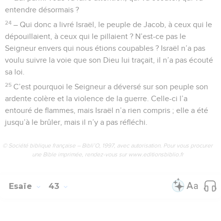
entendre désormais ?
24
– Qui donc a livré Israël, le peuple de Jacob, à ceux qui le
dépouillaient, à ceux qui le pillaient ? N’est-ce pas le
Seigneur envers qui nous étions coupables ? Israël n’a pas
voulu suivre la voie que son Dieu lui traçait, il n’a pas écouté
sa loi.
25
C’est pourquoi le Seigneur a déversé sur son peuple son
ardente colère et la violence de la guerre. Celle-ci l’a
entouré de flammes, mais Israël n’a rien compris ; elle a été
jusqu’à le brûler, mais il n’y a pas réfléchi.
© Société biblique française – Bibli’O, 1997, avec autorisation. Pour vous procurer
une Bible imprimée, rendez-vous sur www.editionsbiblio.fr
Esaïe
43