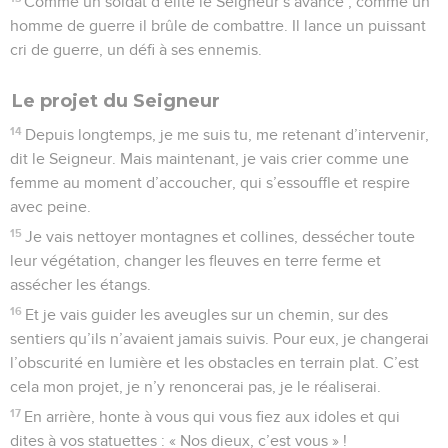
Comme un soldat d’élite le Seigneur s’avance ; comme un
homme de guerre il brûle de combattre. Il lance un puissant
cri de guerre, un défi à ses ennemis.
Le projet du Seigneur
14
Depuis longtemps, je me suis tu, me retenant d’intervenir,
dit le Seigneur. Mais maintenant, je vais crier comme une
femme au moment d’accoucher, qui s’essouffle et respire
avec peine.
15
Je vais nettoyer montagnes et collines, dessécher toute
leur végétation, changer les fleuves en terre ferme et
assécher les étangs.
16
Et je vais guider les aveugles sur un chemin, sur des
sentiers qu’ils n’avaient jamais suivis. Pour eux, je changerai
l’obscurité en lumière et les obstacles en terrain plat. C’est
cela mon projet, je n’y renoncerai pas, je le réaliserai.
17
En arrière, honte à vous qui vous fiez aux idoles et qui
dites à vos statuettes : « Nos dieux, c’est vous » !