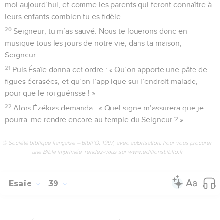
moi aujourd’hui, et comme les parents qui feront connaître à
leurs enfants combien tu es fidèle.
20
Seigneur, tu m’as sauvé. Nous te louerons donc en
musique tous les jours de notre vie, dans ta maison,
Seigneur.
21
Puis Ésaïe donna cet ordre : « Qu’on apporte une pâte de
figues écrasées, et qu’on l’applique sur l’endroit malade,
pour que le roi guérisse ! »
22
Alors Ézékias demanda : « Quel signe m’assurera que je
pourrai me rendre encore au temple du Seigneur ? »
© Société biblique française – Bibli’O, 1997, avec autorisation. Pour vous procurer
une Bible imprimée, rendez-vous sur www.editionsbiblio.fr
Esaïe
39