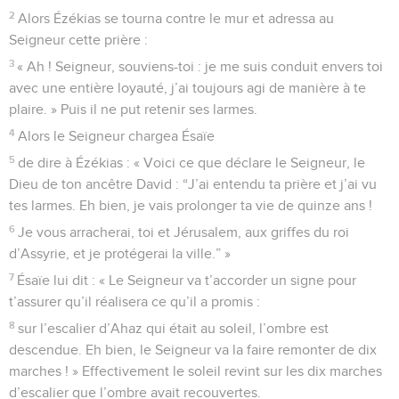
2
Alors Ézékias se tourna contre le mur et adressa au
Seigneur cette prière :
3
« Ah ! Seigneur, souviens-toi : je me suis conduit envers toi
avec une entière loyauté, j’ai toujours agi de manière à te
plaire. » Puis il ne put retenir ses larmes.
4
Alors le Seigneur chargea Ésaïe
5
de dire à Ézékias : « Voici ce que déclare le Seigneur, le
Dieu de ton ancêtre David : “J’ai entendu ta prière et j’ai vu
tes larmes. Eh bien, je vais prolonger ta vie de quinze ans !
6
Je vous arracherai, toi et Jérusalem, aux griffes du roi
d’Assyrie, et je protégerai la ville.” »
7
Ésaïe lui dit : « Le Seigneur va t’accorder un signe pour
t’assurer qu’il réalisera ce qu’il a promis :
8
sur l’escalier d’Ahaz qui était au soleil, l’ombre est
descendue. Eh bien, le Seigneur va la faire remonter de dix
marches ! » Effectivement le soleil revint sur les dix marches
d’escalier que l’ombre avait recouvertes.