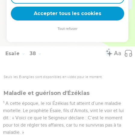
puis ils s’enfuirent au pays d’Ararat. Un autre de ses fils,
Accepter tous les cookies
Assarhaddon, lui succéda.
© Société biblique française – Bibli’O, 1997, avec autorisation. Pour vous procurer
Tout refuser
une Bible imprimée, rendez-vous sur www.editionsbiblio.fr
Esaïe
38
Seuls les Évangiles sont disponibles en vidéo pour le moment.
Maladie et guérison d'Ézékias
1
A cette époque, le roi Ézékias fut atteint d’une maladie
mortelle. Le prophète Ésaïe, fils d’Amots, vint le voir et lui
dit : « Voici ce que le Seigneur déclare : C’est le moment
pour toi de régler tes affaires, car tu ne survivras pas à ta
maladie. »