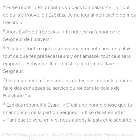
4
Ésaïe reprit : « Et qu’ont-ils vu dans ton palais ? » – « Tout
ce qui s’y trouve, dit Ézékias. Je ne leur ai rien caché de mes
trésors. »
5
Alors Ésaïe dit à Ézékias : « Écoute ce qu’annonce le
Seigneur de l’univers :
6
“Un jour, tout ce qui se trouve maintenant dans ton palais,
tout ce que tes prédécesseurs y ont amassé, tout cela sera
emporté à Babylone. Il n’en restera rien ici, déclare le
Seigneur.
7
On emmènera même certains de tes descendants pour en
faire des eunuques au service du roi dans le palais de
Babylone.” »
8
Ézékias répondit à Ésaïe : « C’est une bonne chose que tu
m’annonces de la part du Seigneur. » Il se disait en effet :
« Tant que je serai en vie, nous aurons la paix et la sécurité. »
© Société biblique française – Bibli’O, 1997, avec autorisation. Pour vous procurer