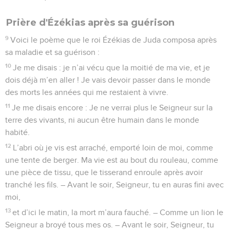
Prière d'Ézékias après sa guérison
9
Voici le poème que le roi Ézékias de Juda composa après
sa maladie et sa guérison :
10
Je me disais : je n’ai vécu que la moitié de ma vie, et je
dois déjà m’en aller ! Je vais devoir passer dans le monde
des morts les années qui me restaient à vivre.
11
Je me disais encore : Je ne verrai plus le Seigneur sur la
terre des vivants, ni aucun être humain dans le monde
habité.
12
L’abri où je vis est arraché, emporté loin de moi, comme
une tente de berger. Ma vie est au bout du rouleau, comme
une pièce de tissu, que le tisserand enroule après avoir
tranché les fils. – Avant le soir, Seigneur, tu en auras fini avec
moi,
13
et d’ici le matin, la mort m’aura fauché. – Comme un lion le
Seigneur a broyé tous mes os. – Avant le soir, Seigneur, tu