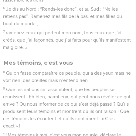
6
Je dis au Nord : “Rends-les donc”, et au Sud : “Ne les
retiens pas”. Ramenez mes fils de là-bas, et mes filles du
bout du monde ;
7
ramenez ceux qui portent mon nom, tous ceux que j’ai
créés, que j’ai façonnés, que j’ai faits pour qu’ils manifestent
ma gloire. »
Mes témoins, c'est vous
8
Qu’on fasse comparaître ce peuple, qui a des yeux mais ne
voit rien, des oreilles mais n’entend rien.
9
Que les nations se rassemblent, que les peuples se
réunissent ! Eh bien, parmi eux, qui peut nous révéler ce qui
arrive ? Ou nous informer de ce qui s’est déjà passé ? Qu’ils
produisent leurs témoins et montrent qu’ils ont raison ! Que
ces témoins les écoutent et qu’ils confirment : « C’est
exact » !
10
Mes témoins à moi, c’est vous mon peuple, déclare le