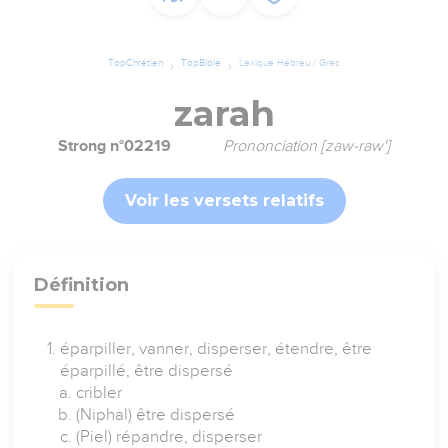
TopChrétien
TopBible
Lexique Hébreu / Grec
zarah
Strong n°02219
Prononciation [zaw-raw']
Voir les versets relatifs
Définition
éparpiller, vanner, disperser, étendre, être
éparpillé, être dispersé
cribler
(Niphal) être dispersé
(Piel) répandre, disperser