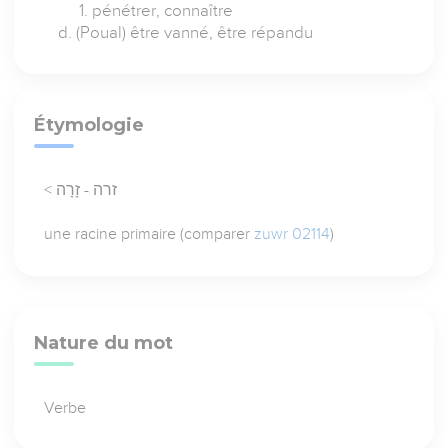
pénétrer, connaître
(Poual) être vanné, être répandu
Étymologie
< זרה - זָרָה
une racine primaire (comparer
zuwr 02114
)
Nature du mot
Verbe