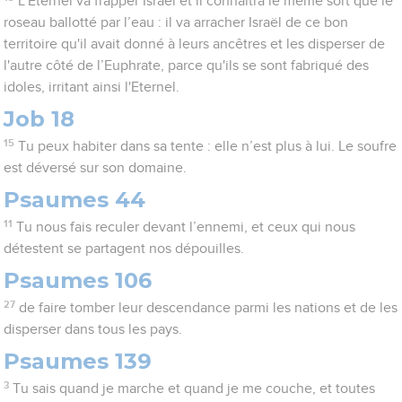
L'Eternel va frapper Israël et il connaîtra le même sort que le
roseau ballotté par l’eau : il va arracher Israël de ce bon
territoire qu'il avait donné à leurs ancêtres et les disperser de
l'autre côté de l’Euphrate, parce qu'ils se sont fabriqué des
idoles, irritant ainsi l'Eternel.
Job 18
15
Tu peux habiter dans sa tente : elle n’est plus à lui. Le soufre
est déversé sur son domaine.
Psaumes 44
11
Tu nous fais reculer devant l’ennemi, et ceux qui nous
détestent se partagent nos dépouilles.
Psaumes 106
27
de faire tomber leur descendance parmi les nations et de les
disperser dans tous les pays.
Psaumes 139
3
Tu sais quand je marche et quand je me couche, et toutes