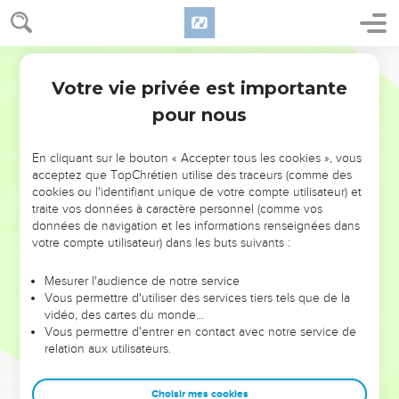
Votre vie privée est importante
pour nous
NE MANQUEZ PAS L’ÉVÉNEMENT
En cliquant sur le bouton « Accepter tous les cookies », vous
DE L’ANNÉE !
acceptez que TopChrétien utilise des traceurs (comme des
cookies ou l'identifiant unique de votre compte utilisateur) et
ET SI LEURS ERREURS POUVAIENT VOUS ÉVITER LES
traite vos données à caractère personnel (comme vos
VOTRES ?
données de navigation et les informations renseignées dans
votre compte utilisateur) dans les buts suivants :
On admire souvent les leaders pour leurs réussites, leur impact,
leur foi ou leur vision. Mais on voit moins les doutes, les erreurs
Mesurer l'audience de notre service
Vous permettre d'utiliser des services tiers tels que de la
et les saisons difficiles qu'ils ont traversés, alors même que ce
vidéo, des cartes du monde…
sont elles qui les ont façonnés.
Vous permettre d'entrer en contact avec notre service de
relation aux utilisateurs.
Dans cette conférence, leaders, entrepreneurs, et responsables
reviennent sur les erreurs marquantes de leur parcours et les
clés pour avancer avec plus de sagesse afin que leurs erreurs
Choisir mes cookies