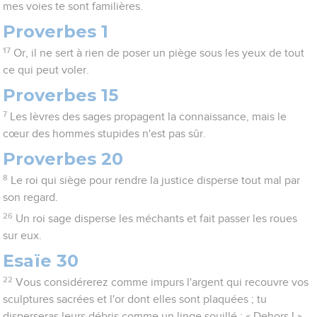
mes voies te sont familières.
Proverbes 1
17
Or, il ne sert à rien de poser un piège sous les yeux de tout
ce qui peut voler.
Proverbes 15
7
Les lèvres des sages propagent la connaissance, mais le
cœur des hommes stupides n'est pas sûr.
Proverbes 20
8
Le roi qui siège pour rendre la justice disperse tout mal par
son regard.
26
Un roi sage disperse les méchants et fait passer les roues
sur eux.
Esaïe 30
22
Vous considérerez comme impurs l'argent qui recouvre vos
sculptures sacrées et l'or dont elles sont plaquées ; tu
disperseras leurs débris comme un linge souillé : « Dehors ! »