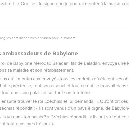
vait dit : « Quel est le signe que je pourrai monter à la maison de 
vangiles sont disponibles en vidéo pour le moment.
es ambassadeurs de Babylone
roi de Babylone Merodac-Baladan, fils de Baladan, envoya une l
ppris sa maladie et son rétablissement.
hias qu’il montra aux envoyés tous les endroits où étaient ses obj
 l'huile précieuse, tout son arsenal et tout ce qui se trouvait dans 
out dans son palais et sur tout son territoire.
ensuite trouver le roi Ezéchias et lui demanda : « Qu'ont dit ces 
zéchias répondit : « Ils sont venus d'un pays éloigné, de Babylon
-ils vu dans ton palais ? » Ezéchias répondit : « Ils ont vu tout ce 
nt tout dans mes trésors. »