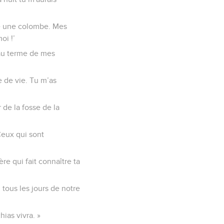
mme une colombe. Mes
oi !’
'au terme de mes
le de vie. Tu m’as
de la fosse de la
 Ceux qui sont
ère qui fait connaître ta
 tous les jours de notre
hias vivra. »