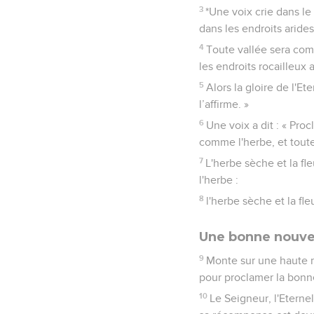
3
*Une voix crie dans le
dans les endroits arides
4
Toute vallée sera com
les endroits rocailleux 
5
Alors la gloire de l'E
l’affirme. »
6
Une voix a dit : « Pro
comme l'herbe, et tout
7
L'herbe sèche et la fl
l'herbe :
8
l'herbe sèche et la fl
Une bonne nouvel
9
Monte sur une haute m
pour proclamer la bonne 
10
Le Seigneur, l'Eternel