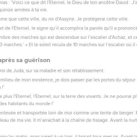
s : ‘Voici ce que dit l'Eternel, le Dieu de ton ancêtre David : J'ai
quinze années à ta vie.
me que cette ville, du roi d'Assyrie. Je protégerai cette ville.
art de l'Eternel, le signe qu’il accomplira la parole qu'il a prononc
l'ombre des marches qui est descendue sur l’escalier d'Achaz, et c
10 marches.’ » Et le soleil recula de 10 marches sur l’escalier où i
après sa guérison
oi de Juda, sur sa maladie et son rétablissement.
u milieu de mon existence, je dois passer par les portes du séjour 
 !’
ai plus l'Eternel, l'Eternel, sur la terre des vivants. Je ne pourrai
s habitants du monde !’
enlevée et transportée loin de moi comme une tente de berger. Pa
leau de ma vie. Il m’arrachait à la chaîne de tissage. Avant la nuit
squ'au matin, mais pareil à un lion, il brisait tous mes os. Avant l