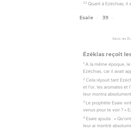
22
Quant à Ezéchias, il a
Esaïe
39
Seuls les É
Ézékias reçoit l
1
A la même époque, le 
Ezéchias, car il avait a
2
Cela réjouit tant Ezéc
et l'or, les aromates et
leur montra absolument t
3
Le prophète Esaïe vint 
venus pour te voir ? » E
4
Esaïe ajouta : « Qu'ont
leur ai montré absolume