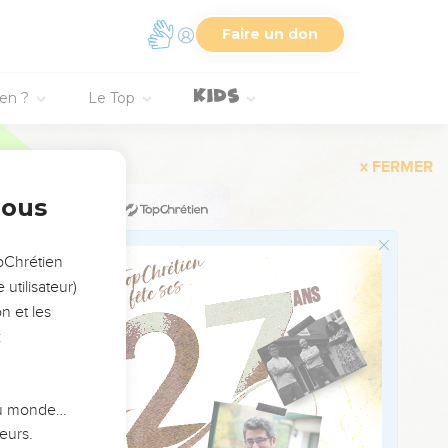
in que tu as pris à
Faire un don
mbé en terre, et une
lantez des vignes et
ien ?
Le Top
les racines vers le bas
 le zèle de l'Eternel,
nous
 dans cette ville, il n'y
opChrétien
hements contre elle.
utilisateur)
l'Eternel.
n et les
teur David. »
:
 du monde…
d on se leva le matin,
eurs.