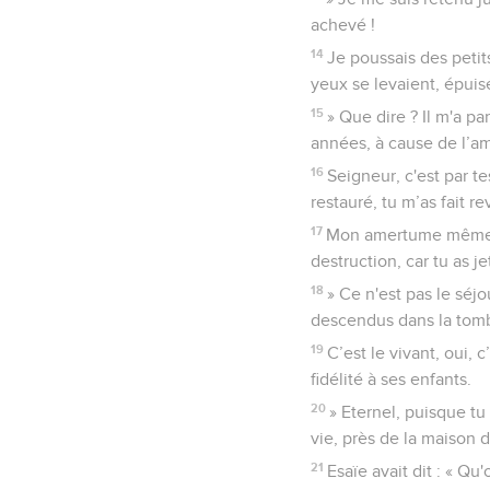
achevé !
14
Je poussais des petit
yeux se levaient, épuisés
15
» Que dire ? Il m'a p
années, à cause de l’am
16
Seigneur, c'est par te
restauré, tu m’as fait re
17
Mon amertume même s’
destruction, car tu as j
18
» Ce n'est pas le séjo
descendus dans la tombe
19
C’est le vivant, oui, 
fidélité à ses enfants.
20
» Eternel, puisque tu
vie, près de la maison de
21
Esaïe avait dit : « Qu