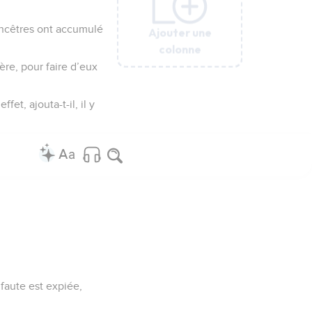
 ancêtres ont accumulé
Ajouter une
Ajouter une
Ajouter une
Ajouter une
Ajouter une
Ajouter une
colonne
colonne
colonne
colonne
colonne
colonne
père, pour faire d’eux
fet, ajouta-t-il, il y
faute est expiée,