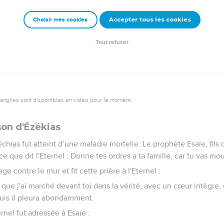
 d'Assyrie, leva le camp et repartit, et il resta à Ninive.
Accepter tous les cookies
Choisir mes cookies
rosterné dans le temple de son dieu Nisroc, ses fils Adrammélec et
nt de se réfugier au pays d'Ararat. Son fils Esar-Haddon devint ro
Tout refuser
vangiles sont disponibles en vidéo pour le moment.
son d'Ézékias
chias fut atteint d’une maladie mortelle. Le prophète Esaïe, fils 
ce que dit l'Eternel : Donne tes ordres à ta famille, car tu vas mour
ge contre le mur et fit cette prière à l'Eternel :
 que j'ai marché devant toi dans la vérité, avec un cœur intègre, e
 Puis il pleura abondamment.
ernel fut adressée à Esaïe :