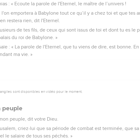
ias : « Ecoute la parole de l'Eternel, le maître de l’univers !
 l'on emportera à Babylone tout ce qu’il y a chez toi et que tes
en restera rien, dit l'Eternel.
sieurs de tes fils, de ceux qui sont issus de toi et dont tu es le 
lais du roi de Babylone. »
ïe : « La parole de l'Eternel, que tu viens de dire, est bonne. En ef
endant ma vie. »
vangiles sont disponibles en vidéo pour le moment.
 peuple
mon peuple, dit votre Dieu.
usalem, criez-lui que sa période de combat est terminée, que sa 
nel le salaire de tous ses péchés. »