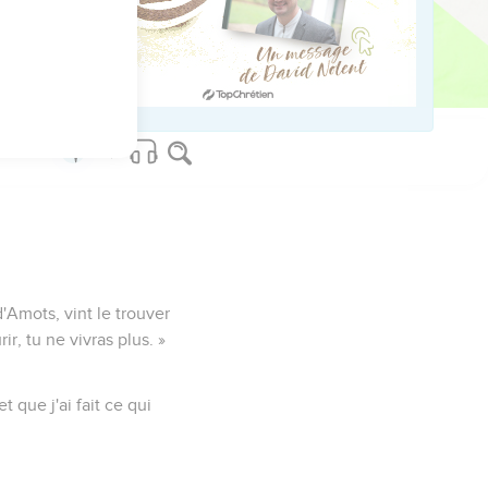
 Sharetser le
i à sa place.
d'Amots, vint le trouver
ir, tu ne vivras plus. »
t que j'ai fait ce qui