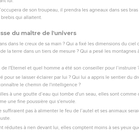
nt lui.
 s’occupera de son troupeau, il prendra les agneaux dans ses bras 
 brebis qui allaitent.
sse du maître de l'univers
ns dans le creux de sa main ? Qui a fixé les dimensions du ciel 
e de la terre dans un tiers de mesure ? Qui a pesé les montagnes à
t de l'Eternel et quel homme a été son conseiller pour l’instruire 
é pour se laisser éclairer par lui ? Qui lui a appris le sentier du d
t connaître le chemin de l'intelligence ?
illes à une goutte d’eau qui tombe d'un seau, elles sont comme 
mme une fine poussière qui s'envole.
e suffiraient pas à alimenter le feu de l’autel et ses animaux ser
auste.
nt réduites à rien devant lui, elles comptent moins à ses yeux que