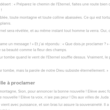
 désert : « Préparez le chemin de l'Eternel, faites une route bien
 !
blée, toute montagne et toute colline abaissées. Ce qui est tort
aplanis.
ternel sera révélée, et au même instant tout homme la verra. Oui, c
clame un message ! » Et j’ai répondu : « Que dois-je proclamer ? »
e sa beauté comme la fleur des champs.
eur tombe quand le vent de l'Eternel souffle dessus. Vraiment, le 
eur tombe, mais la parole de notre Dieu subsiste éternellement. »
le à proclamer
ontagne, Sion, pour annoncer la bonne nouvelle ! Elève avec fo
nouvelle ! Elève ta voix, n’aie pas peur ! Dis aux villes de Juda :
 vient avec puissance, et son bras lui assure la souveraineté. Il a 