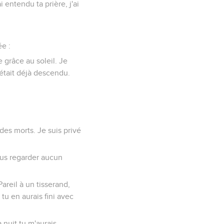
 entendu ta prière, j'ai
ée :
e grâce au soleil. Je
l était déjà descendu.
des morts. Je suis privé
 plus regarder aucun
reil à un tisserand,
 tu en aurais fini avec
a nuit tu m'aurais