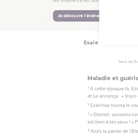
37
Alors Sanchérib, le roi
38
Un jour où il était p
frappèrent de l'épée ava
Esaïe
38
Seuls les É
Maladie et guéri
1
A cette époque-là, Ezé
et lui annonça : « Voici 
2
Ezéchias tourna le visa
3
« Eternel, souviens-toi
est bien à tes yeux ! »
4
Alors la parole de l'Et