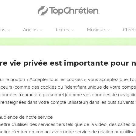
mon mors entre tes lèvres, et je vais te faire repartir par le chem
vira de signe : on mangera cette année ce que produit le grain to
pousse tout seul, mais la troisième année semez, moissonnez, p
éos
Audios
Textes
Musique
Chrét
ommunauté de Juda, ceux qui seront restés, plongeront de nouvel
Segond 21
s le haut.
rtira de Jérusalem, et du mont Sion des rescapés. Voilà ce que fera
re vie privée est importante pour 
 ce que dit l'Eternel à l’intention du roi d'Assyrie : Il n'entrera pas
sur le bouton « Accepter tous les cookies », vous acceptez que T
l ne lui opposera pas de boucliers et ne construira pas de retranc
traceurs (comme des cookies ou l'identifiant unique de votre compte 
min qu’il a pris à l’aller et il n'entrera pas dans cette ville, déclare 
s données à caractère personnel (comme vos données de navigatio
ille pour la sauver à cause de moi-même et à cause de mon servi
 renseignées dans votre compte utilisateur) dans les buts suivants 
iens, mort de Sennakérib
audience de notre service
ttre d'utiliser des services tiers tels que de la vidéo, des cartes
sortit et frappa 185'000 hommes dans le camp des Assyriens. Quan
ttre d'entrer en contact avec notre service de relation aux utilisat
es cadavres.