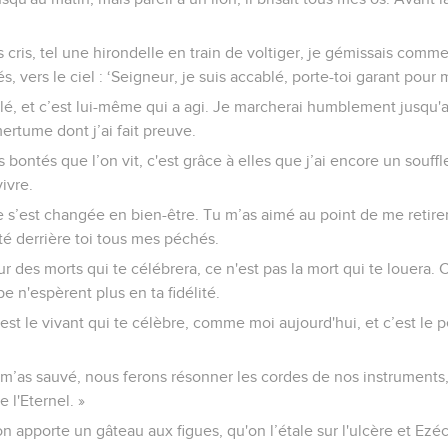
s cris, tel une hirondelle en train de voltiger, je gémissais co
, vers le ciel : ‘Seigneur, je suis accablé, porte-toi garant pour m
arlé, et c’est lui-même qui a agi. Je marcherai humblement jusqu
ertume dont j’ai fait preuve.
s bontés que l’on vit, c'est grâce à elles que j’ai encore un souff
vivre.
est changée en bien-être. Tu m’as aimé au point de me retirer 
eté derrière toi tous mes péchés.
ur des morts qui te célébrera, ce n'est pas la mort qui te louera.
 n'espèrent plus en ta fidélité.
c’est le vivant qui te célèbre, comme moi aujourd'hui, et c’est le p
 m’as sauvé, nous ferons résonner les cordes de nos instruments,
 l'Eternel. »
'on apporte un gâteau aux figues, qu'on l’étale sur l'ulcère et Ezéc