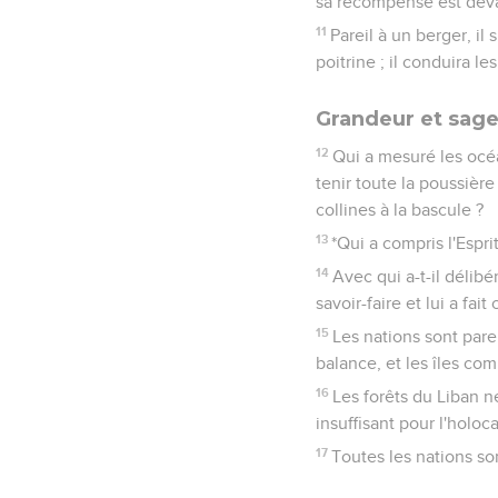
sa récompense est deva
11
Pareil à un berger, il
poitrine ; il conduira les
Grandeur et sage
12
Qui a mesuré les océa
tenir toute la poussièr
collines à la bascule ?
13
*Qui a compris l'Espri
14
Avec qui a-t-il délibér
savoir-faire et lui a fai
15
Les nations sont pare
balance, et les îles co
16
Les forêts du Liban n
insuffisant pour l'holoc
17
Toutes les nations so