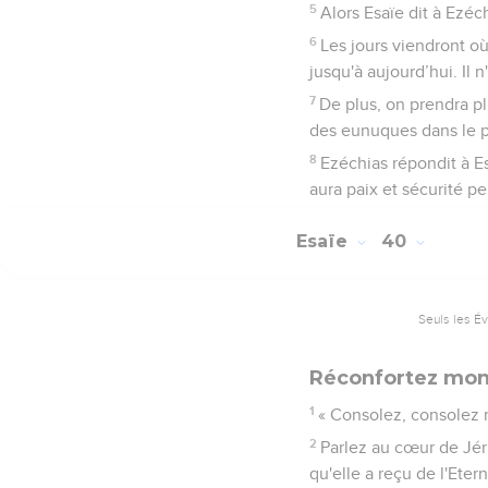
5
Alors Esaïe dit à Ezéch
6
Les jours viendront où
jusqu'à aujourd’hui. Il n'
7
De plus, on prendra plu
des eunuques dans le pa
8
Ezéchias répondit à Esa
aura paix et sécurité p
Esaïe
40
Seuls les É
Réconfortez mon
1
« Consolez, consolez 
2
Parlez au cœur de Jér
qu'elle a reçu de l'Eter