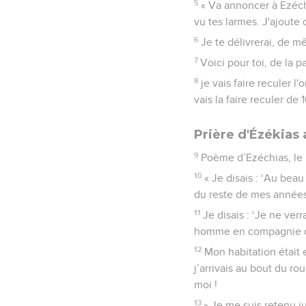
5
« Va annoncer à Ezéchia
vu tes larmes. J'ajoute 
6
Je te délivrerai, de mê
7
Voici pour toi, de la p
8
je vais faire reculer 
vais la faire reculer de 
Prière d'Ézékias 
9
Poème d’Ezéchias, le r
10
« Je disais : ‘Au bea
du reste de mes années
11
Je disais : ‘Je ne verr
homme en compagnie de
12
Mon habitation était 
j’arrivais au bout du rou
moi !
13
» Je me suis retenu ju