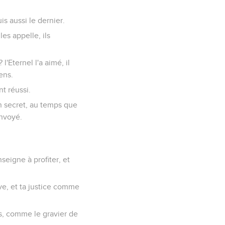
is aussi le dernier.
es appelle, ils
'Eternel l'a aimé, il
ens.
nt réussi.
n secret, au temps que
envoyé.
nseigne à profiter, et
ve, et ta justice comme
es, comme le gravier de