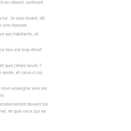
t en désert, sortiront
toi. Je suis vivant, dit
me une épouse.
ur ses habitants, et
e lieu est trop étroit
t que j'étais seule ?
e seule, et ceux-ci où
rai mon enseigne vers les
es.
 prosterneront devant toi
rnel, et que ceux qui se