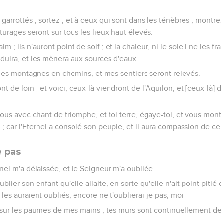
garrottés ; sortez ; et à ceux qui sont dans les ténèbres ; montrez
turages seront sur tous les lieux haut élevés.
aim ; ils n'auront point de soif ; et la chaleur, ni le soleil ne les f
nduira, et les mènera aux sources d'eaux.
 mes montagnes en chemins, et mes sentiers seront relevés.
nt de loin ; et voici, ceux-là viendront de l'Aquilon, et [ceux-là] d
vous avec chant de triomphe, et toi terre, égaye-toi, et vous mon
 car l'Eternel a consolé son peuple, et il aura compassion de ceux
e pas
ernel m'a délaissée, et le Seigneur m'a oubliée.
lier son enfant qu'elle allaite, en sorte qu'elle n'ait point pitié 
es auraient oubliés, encore ne t'oublierai-je pas, moi
ite sur les paumes de mes mains ; tes murs sont continuellement d