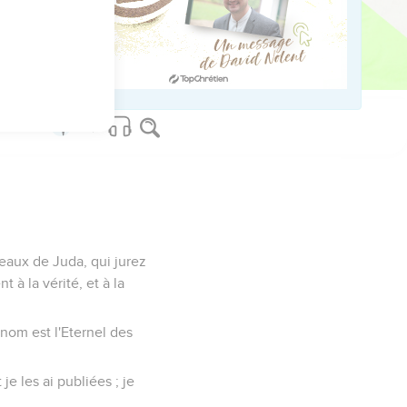
lueur [de feu] pour
é dès ta jeunesse ;
.
 eaux de Juda, qui jurez
 à la vérité, et à la
 nom est l'Eternel des
je les ai publiées ; je