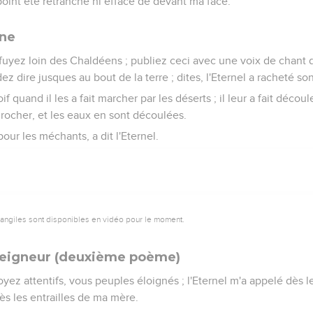
point été retranché ni effacé de devant ma face.
one
fuyez loin des Chaldéens ; publiez ceci avec une voix de chant
ez dire jusques au bout de la terre ; dites, l'Eternel a racheté so
oif quand il les a fait marcher par les déserts ; il leur a fait décou
 rocher, et les eaux en sont découlées.
 pour les méchants, a dit l'Eternel.
vangiles sont disponibles en vidéo pour le moment.
 Seigneur (deuxième poème)
oyez attentifs, vous peuples éloignés ; l'Eternel m'a appelé dès le v
 les entrailles de ma mère.