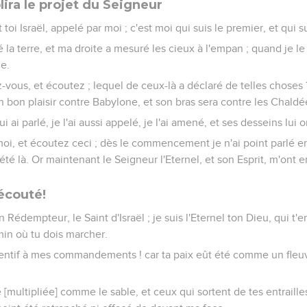
ira le projet du Seigneur
toi Israël, appelé par moi ; c'est moi qui suis le premier, et qui su
la terre, et ma droite a mesuré les cieux à l'empan ; quand je le l
e.
ous, et écoutez ; lequel de ceux-là a déclaré de telles choses ? l
 bon plaisir contre Babylone, et son bras sera contre les Chaldé
i ai parlé, je l'ai aussi appelé, je l'ai amené, et ses desseins lui o
i, et écoutez ceci ; dès le commencement je n'ai point parlé e
i été là. Or maintenant le Seigneur l'Eternel, et son Esprit, m'ont 
 écouté!
on Rédempteur, le Saint d'Israël ; je suis l'Eternel ton Dieu, qui t'e
min où tu dois marcher.
ttentif à mes commandements ! car ta paix eût été comme un fleu
té [multipliée] comme le sable, et ceux qui sortent de tes entraill