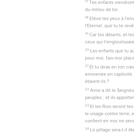
17
Tes enfants viendront 
du milieu de toi.
18
Elève tes yeux à l'env
l'Eternel, que tu te re
19
Car tes déserts, et te
ceux qui t'engloutissaie
20
Les enfants que tu aur
pour moi, fais-moi plac
21
Et tu diras en ton cœ
emmenée en captivité, et
étaient-ils ?
22
Ainsi a dit le Seigneu
peuples ; et ils apporter
23
Et les Rois seront tes
le visage contre terre, 
confient en moi ne sero
24
Le pillage sera-t-il ô