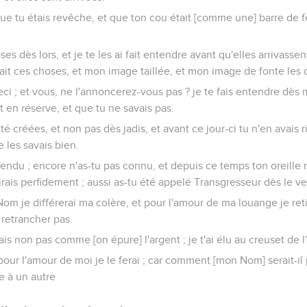
ue tu étais revêche, et que ton cou était [comme une] barre de fer
ses dès lors, et je te les ai fait entendre avant qu'elles arrivasse
fait ces choses, et mon image taillée, et mon image de fonte le
 ceci ; et vous, ne l'annoncerez-vous pas ? je te fais entendre dè
t en réserve, et que tu ne savais pas.
té créées, et non pas dès jadis, et avant ce jour-ci tu n'en avais 
je les savais bien.
endu ; encore n'as-tu pas connu, et depuis ce temps ton oreille n
irais perfidement ; aussi as-tu été appelé Transgresseur dès le ve
om je différerai ma colère, et pour l'amour de ma louange je re
e retrancher pas.
mais non pas comme [on épure] l'argent ; je t'ai élu au creuset de l'a
pour l'amour de moi je le ferai ; car comment [mon Nom] serait-il 
e à un autre