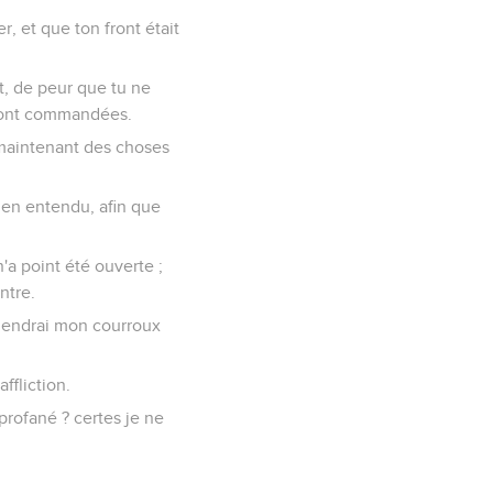
, et que ton front était
nt, de peur que tu ne
s ont commandées.
s maintenant des choses
rien entendu, afin que
'a point été ouverte ;
ntre.
tiendrai mon courroux
ffliction.
profané ? certes je ne