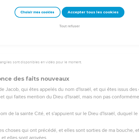
 il n'y a point de charbons pour se chauffer, et il n'y a point de 
Accepter tous les cookies
Choisir mes cookies
eux après lesquels tu as travaillé, et avec lesquels tu as trafiqu
son quartier comme un vagabond ; il n'y a personne qui te délivre
Tout refuser
vangiles sont disponibles en vidéo pour le moment.
nce des faits nouveaux
e Jacob, qui êtes appelés du nom d'Israël, et qui êtes issus des
 et qui faites mention du Dieu d'Israël, mais non pas conformément
om de la sainte Cité, et s'appuient sur le Dieu d'Israël, duquel le
les choses qui ont précédé, et elles sont sorties de ma bouche, et 
 et elles sont arrivées.