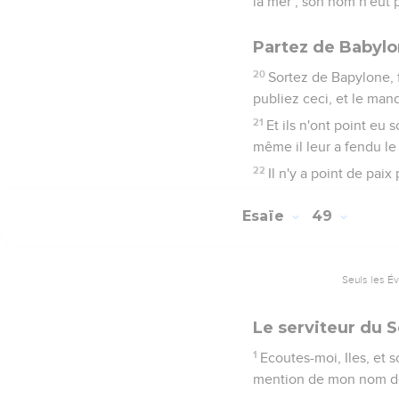
la mer ; son nom n'eût 
Partez de Babyl
20
Sortez de Bapylone, 
publiez ceci, et le mand
21
Et ils n'ont point eu s
même il leur a fendu le
22
Il n'y a point de paix
Esaïe
49
Seuls les É
Le serviteur du
1
Ecoutes-moi, Iles, et s
mention de mon nom dès