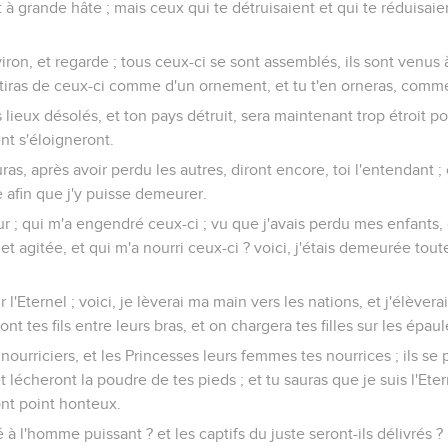
à grande hâte ; mais ceux qui te détruisaient et qui te réduisaien
iron, et regarde ; tous ceux-ci se sont assemblés, ils sont venus à 
vêtiras de ceux-ci comme d'un ornement, et tu t'en orneras, com
s lieux désolés, et ton pays détruit, sera maintenant trop étroit po
nt s'éloigneront.
as, après avoir perdu les autres, diront encore, toi l'entendant ; c
e afin que j'y puisse demeurer.
ur ; qui m'a engendré ceux-ci ; vu que j'avais perdu mes enfants, e
 agitée, et qui m'a nourri ceux-ci ? voici, j'étais demeurée tout
r l'Eternel ; voici, je lèverai ma main vers les nations, et j'élève
ont tes fils entre leurs bras, et on chargera tes filles sur les épaul
 nourriciers, et les Princesses leurs femmes tes nourrices ; ils se
et lécheront la poudre de tes pieds ; et tu sauras que je suis l'Ete
nt point honteux.
té à l'homme puissant ? et les captifs du juste seront-ils délivrés ?