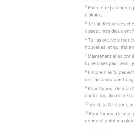
4
Parce que j'ai connu q
d'airain ;
5
Je t'ai déclaré ces cho
disses ; mes dieux ont 
6
Tu l'as ouï, vois tout
nouvelles, et qui étaien
7
Maintenant elles ont é
tu ne dises pas ; voici, 
8
Encore n'as-tu pas ent
car j'ai connu que tu ag
9
Pour l'amour de mon N
contre toi, afin de ne t
10
Voici, je t'ai épuré, 
11
Pour l'amour de moi, 
donnerai point ma gloir