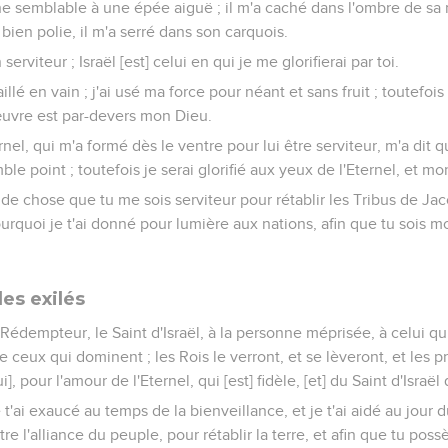
he semblable à une épée aiguë ; il m'a caché dans l'ombre de sa 
bien polie, il m'a serré dans son carquois.
 serviteur ; Israël [est] celui en qui je me glorifierai par toi.
ravaillé en vain ; j'ai usé ma force pour néant et sans fruit ; toutefoi
œuvre est par-devers mon Dieu.
nel, qui m'a formé dès le ventre pour lui être serviteur, m'a dit 
ble point ; toutefois je serai glorifié aux yeux de l'Eternel, et m
eu de chose que tu me sois serviteur pour rétablir les Tribus de Jac
 pourquoi je t'ai donné pour lumière aux nations, afin que tu sois 
es exilés
 le Rédempteur, le Saint d'Israël, à la personne méprisée, à celui 
e ceux qui dominent ; les Rois le verront, et se lèveront, et les pr
, pour l'amour de l'Eternel, qui [est] fidèle, [et] du Saint d'Israël q
je t'ai exaucé au temps de la bienveillance, et je t'ai aidé au jour d
tre l'alliance du peuple, pour rétablir la terre, et afin que tu pos