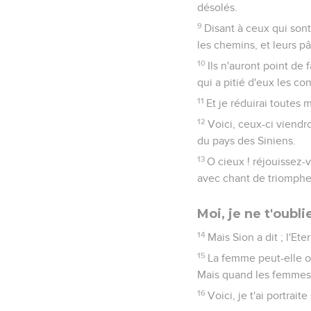
désolés.
9
Disant à ceux qui sont 
les chemins, et leurs pâ
10
Ils n'auront point de f
qui a pitié d'eux les co
11
Et je réduirai toutes
12
Voici, ceux-ci viendro
du pays des Siniens.
13
O cieux ! réjouissez-
avec chant de triomphe ;
Moi, je ne t'oubli
14
Mais Sion a dit ; l'Et
15
La femme peut-elle oub
Mais quand les femmes l
16
Voici, je t'ai portra