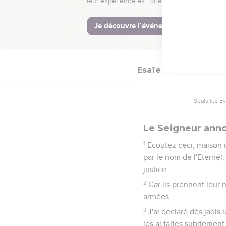
puissance de la flamme ;
s'asseoir vis-à-vis.
15
Tels te sont devenus c
chacun s'en est fui en 
Esaïe
48
Seuls les É
Le Seigneur anno
1
Ecoutez ceci, maison d
par le nom de l'Eternel,
justice.
2
Car ils prennent leur n
armées.
3
J'ai déclaré dès jadis 
les ai faites subitement,