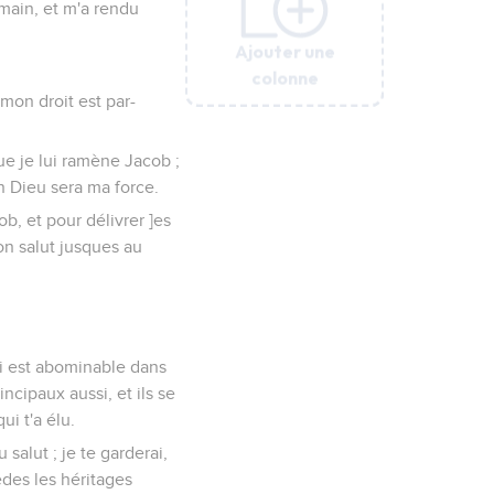
main, et m'a rendu
Ajouter une
Ajouter une
Ajouter une
Ajouter une
Ajouter une
Ajouter une
colonne
colonne
colonne
colonne
colonne
colonne
s mon droit est par-
que je lui ramène Jacob ;
on Dieu sera ma force.
ob, et pour délivrer ]es
mon salut jusques au
qui est abominable dans
incipaux aussi, et ils se
ui t'a élu.
u salut ; je te garderai,
sèdes les héritages