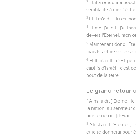
2
Et il a rendu ma bouc
semblable à une flèche 
3
Et il m'a dit ; tu es mon
4
Et moi j'ai dit ; j'ai t
devers l'Eternel, mon 
5
Maintenant donc l'Eter
mais Israël ne se rassem
6
Et il m'a dit ; c'est p
captifs d'Israël ; c'est
bout de la terre.
Le grand retour d
7
Ainsi a dit ]'Eternel,
la nation, au serviteur d
prosterneront [devant lui]
8
Ainsi a dit l'Eternel ; 
et je te donnerai pour ê