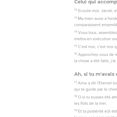
Celui qui accompl
12
Ecoute-moi, Jacob, et 
13
Ma main aussi a fondé 
comparaissent ensembl
14
Vous tous, assemblez-v
mettra en exécution son
15
C'est moi, c'est moi qu
16
Approchez-vous de mo
la chose a été faite, j'a
Ah, si tu m'avais
17
Ainsi a dit l'Eternel t
qui te guide par le che
18
O si tu eusses été a
les flots de la mer.
19
Et ta postérité eût é