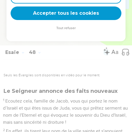
ne sera pas un simple feu de braises qui permet de se
réchauffer, ni un feu près duquel on s'assied.
Accepter tous les cookies
15
Voilà tout ce que peuvent t’apporter ceux que tu t’es
fatiguée à consulter. Ceux qui ont fait des affaires avec toi
Tout refuser
depuis ta jeunesse se perdront chacun de leur côté : il n'y
aura personne pour te sauver.
Esaïe
48
Seuls les Évangiles sont disponibles en vidéo pour le moment.
Le Seigneur annonce des faits nouveaux
1
Ecoutez cela, famille de Jacob, vous qui portez le nom
d’Israël et qui êtes issus de Juda, vous qui prêtez serment au
nom de l'Eternel et qui évoquez le souvenir du Dieu d'Israël,
mais sans sincérité ni droiture !
2
En effet, ils tirent leur nom de la ville sainte et s'appuient