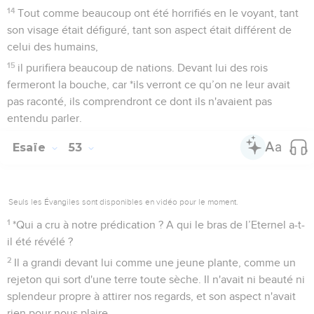
14
Tout comme beaucoup ont été horrifiés en le voyant, tant
son visage était défiguré, tant son aspect était différent de
celui des humains,
15
il purifiera beaucoup de nations. Devant lui des rois
fermeront la bouche, car *ils verront ce qu’on ne leur avait
pas raconté, ils comprendront ce dont ils n'avaient pas
entendu parler.
Esaïe
53
Seuls les Évangiles sont disponibles en vidéo pour le moment.
1
*Qui a cru à notre prédication ? A qui le bras de l’Eternel a-t-
il été révélé ?
2
Il a grandi devant lui comme une jeune plante, comme un
rejeton qui sort d'une terre toute sèche. Il n'avait ni beauté ni
splendeur propre à attirer nos regards, et son aspect n'avait
rien pour nous plaire.