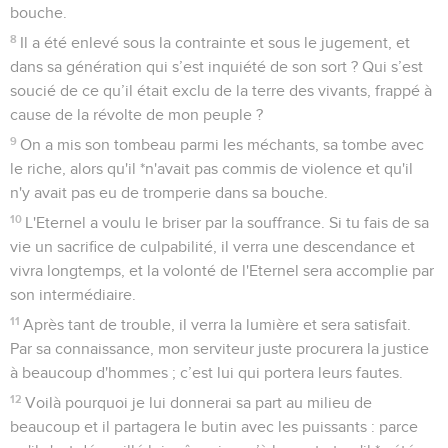
bouche.
8
Il a été enlevé sous la contrainte et sous le jugement, et
dans sa génération qui s’est inquiété de son sort ? Qui s’est
soucié de ce qu’il était exclu de la terre des vivants, frappé à
cause de la révolte de mon peuple ?
9
On a mis son tombeau parmi les méchants, sa tombe avec
le riche, alors qu'il *n'avait pas commis de violence et qu'il
n'y avait pas eu de tromperie dans sa bouche.
10
L'Eternel a voulu le briser par la souffrance. Si tu fais de sa
vie un sacrifice de culpabilité, il verra une descendance et
vivra longtemps, et la volonté de l'Eternel sera accomplie par
son intermédiaire.
11
Après tant de trouble, il verra la lumière et sera satisfait.
Par sa connaissance, mon serviteur juste procurera la justice
à beaucoup d'hommes ; c’est lui qui portera leurs fautes.
12
Voilà pourquoi je lui donnerai sa part au milieu de
beaucoup et il partagera le butin avec les puissants : parce