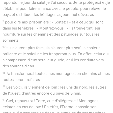
répondu, le jour du salut je t’ai secouru. Je te protégerai et je
t'établirai pour faire alliance avec le peuple, pour relever le
pays et distribuer les héritages aujourd’hui dévastés,
9
pour dire aux prisonniers : « Sortez ! » et à ceux qui sont
dans les ténèbres : « Montrez-vous ! » Ils trouveront leur
nourriture sur les chemins et des pâturages sur tous les
sommets.
10
*Ils n'auront plus faim, ils n'auront plus soif, la chaleur
brûlante et le soleil ne les frapperont plus. En effet, celui qui
a compassion d'eux sera leur guide, et il les conduira vers
des sources d'eau.
11
Je transformerai toutes mes montagnes en chemins et mes
routes seront refaites.
12
Les voici, ils viennent de loin : les uns du nord, les autres
de l'ouest, d’autres encore du pays de Sinim.
13
Ciel, réjouis-toi ! Terre, crie d'allégresse ! Montagnes,
éclatez en cris de joie ! En effet, l'Eternel console son
peuple, il a compassion des plus humbles de ses membres.