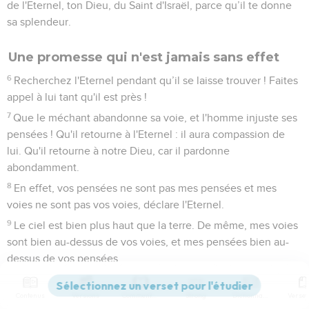
de l'Eternel, ton Dieu, du Saint d'Israël, parce qu’il te donne
sa splendeur.
Une promesse qui n'est jamais sans effet
6
Recherchez l'Eternel pendant qu’il se laisse trouver ! Faites
appel à lui tant qu'il est près !
7
Que le méchant abandonne sa voie, et l'homme injuste ses
pensées ! Qu'il retourne à l'Eternel : il aura compassion de
lui. Qu'il retourne à notre Dieu, car il pardonne
abondamment.
8
En effet, vos pensées ne sont pas mes pensées et mes
voies ne sont pas vos voies, déclare l'Eternel.
9
Le ciel est bien plus haut que la terre. De même, mes voies
sont bien au-dessus de vos voies, et mes pensées bien au-
dessus de vos pensées.
10
La pluie et la neige descendent du ciel et n'y retournent
pas sans avoir arrosé la terre, sans l’avoir fécondée et avoir
Contenus
Versions
Commentaires
Strong
Dictionnaire