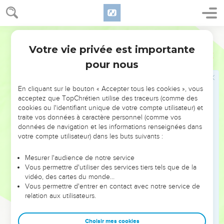
Tu avais confiance dans ta méchanceté, tu disais :
« Personne ne me voit ! » Ce sont ta sagesse et ton savoir qui
t'ont égarée et t’ont amenée à dire dans ton cœur : « Il n’y a
Segond 21
que moi et personne d’autre ! »
Votre vie privée est importante
11
Esaïe
47
Le malheur te frappera sans même que tu le voies surgir, le
pour nous
désastre tombera sur toi sans que tu puisses l’écarter, la
dévastation fondra sur toi tout à coup, sans que tu t’en
aperçoives.
En cliquant sur le bouton « Accepter tous les cookies », vous
acceptez que TopChrétien utilise des traceurs (comme des
12
Continue donc tes pratiques magiques et tous tes rites de
cookies ou l'identifiant unique de votre compte utilisateur) et
sorcellerie, avec lesquels tu t’es fatiguée depuis ta
traite vos données à caractère personnel (comme vos
jeunesse ! Peut-être pourras-tu en tirer profit, peut-être
données de navigation et les informations renseignées dans
votre compte utilisateur) dans les buts suivants :
deviendras-tu redoutable.
13
Tu t'es épuisée à force de consulter les devins. Qu'ils se
Mesurer l'audience de notre service
présentent donc et te sauvent, les spécialistes du ciel, ceux
Vous permettre d'utiliser des services tiers tels que de la
vidéo, des cartes du monde…
qui observent les astres et qui sont censés annoncer chaque
Vous permettre d'entrer en contact avec notre service de
début de mois ce qui doit t'arriver !
relation aux utilisateurs.
14
En réalité, ils sont pareils à de la paille : le feu les brûle
entièrement. Ils ne pourront pas échapper aux flammes. Ce
Choisir mes cookies