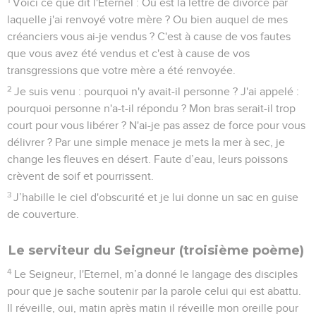
Voici ce que dit l'Eternel : Où est la lettre de divorce par
laquelle j'ai renvoyé votre mère ? Ou bien auquel de mes
créanciers vous ai-je vendus ? C'est à cause de vos fautes
que vous avez été vendus et c'est à cause de vos
transgressions que votre mère a été renvoyée.
2
Je suis venu : pourquoi n'y avait-il personne ? J'ai appelé :
pourquoi personne n'a-t-il répondu ? Mon bras serait-il trop
court pour vous libérer ? N'ai-je pas assez de force pour vous
délivrer ? Par une simple menace je mets la mer à sec, je
change les fleuves en désert. Faute d’eau, leurs poissons
crèvent de soif et pourrissent.
3
J’habille le ciel d'obscurité et je lui donne un sac en guise
de couverture.
Le serviteur du Seigneur (troisième poème)
4
Le Seigneur, l'Eternel, m’a donné le langage des disciples
pour que je sache soutenir par la parole celui qui est abattu.
Il réveille, oui, matin après matin il réveille mon oreille pour