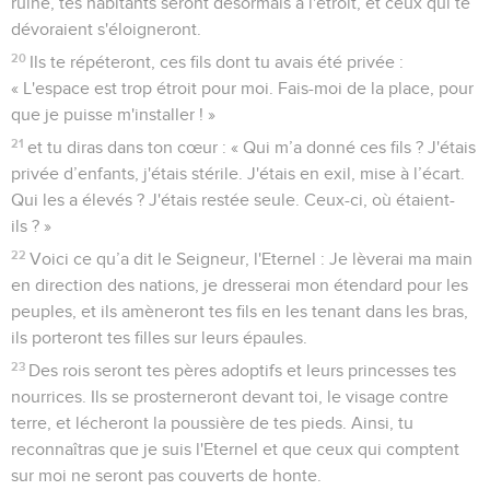
ruiné, tes habitants seront désormais à l'étroit, et ceux qui te
dévoraient s'éloigneront.
20
Ils te répéteront, ces fils dont tu avais été privée :
« L'espace est trop étroit pour moi. Fais-moi de la place, pour
que je puisse m'installer ! »
21
et tu diras dans ton cœur : « Qui m’a donné ces fils ? J'étais
privée d’enfants, j'étais stérile. J'étais en exil, mise à l’écart.
Qui les a élevés ? J'étais restée seule. Ceux-ci, où étaient-
ils ? »
22
Voici ce qu’a dit le Seigneur, l'Eternel : Je lèverai ma main
en direction des nations, je dresserai mon étendard pour les
peuples, et ils amèneront tes fils en les tenant dans les bras,
ils porteront tes filles sur leurs épaules.
23
Des rois seront tes pères adoptifs et leurs princesses tes
nourrices. Ils se prosterneront devant toi, le visage contre
terre, et lécheront la poussière de tes pieds. Ainsi, tu
reconnaîtras que je suis l'Eternel et que ceux qui comptent
sur moi ne seront pas couverts de honte.