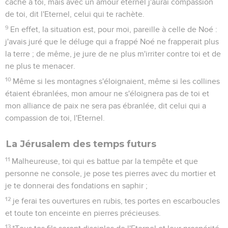
caché à toi, mais avec un amour éternel j'aurai compassion
de toi, dit l'Eternel, celui qui te rachète.
9
En effet, la situation est, pour moi, pareille à celle de Noé :
j'avais juré que le déluge qui a frappé Noé ne frapperait plus
la terre ; de même, je jure de ne plus m'irriter contre toi et de
ne plus te menacer.
10
Même si les montagnes s'éloignaient, même si les collines
étaient ébranlées, mon amour ne s'éloignera pas de toi et
mon alliance de paix ne sera pas ébranlée, dit celui qui a
compassion de toi, l'Eternel.
La Jérusalem des temps futurs
11
Malheureuse, toi qui es battue par la tempête et que
personne ne console, je pose tes pierres avec du mortier et
je te donnerai des fondations en saphir ;
12
je ferai tes ouvertures en rubis, tes portes en escarboucles
et toute ton enceinte en pierres précieuses.
13