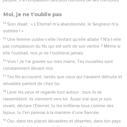
Moi, je ne t'oublie pas
14
Sion disait : « L'Eternel m'a abandonnée, le Seigneur m'a
oubliée ! »
15
Une femme oublie-t-elle l'enfant qu'elle allaite ? N'a-t-elle
pas compassion du fils qui est sorti de son ventre ? Même si
elle l'oubliait, moi je ne t'oublierai jamais.
16
Vois ! Je t'ai gravée sur mes mains. Tes murailles sont
constamment devant moi.
17
Tes fils accourent, tandis que ceux qui t'avaient détruite et
dévastée partent de chez toi.
18
Lève les yeux et regarde tout autour : tous ils se
rassemblent, ils viennent vers toi. Aussi vrai que je suis
vivant, déclare l'Eternel, tu les enfileras tous comme des
bijoux, tu t'en pareras à la manière d’une fiancée.
19
Oui, dans tes places dévastées et désertes, dans ton pays