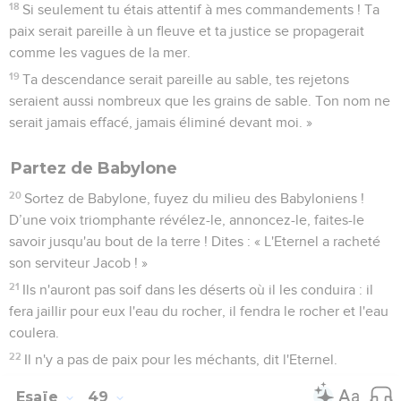
18
Si seulement tu étais attentif à mes commandements ! Ta
paix serait pareille à un fleuve et ta justice se propagerait
comme les vagues de la mer.
19
Ta descendance serait pareille au sable, tes rejetons
seraient aussi nombreux que les grains de sable. Ton nom ne
serait jamais effacé, jamais éliminé devant moi. »
Partez de Babylone
20
Sortez de Babylone, fuyez du milieu des Babyloniens !
D’une voix triomphante révélez-le, annoncez-le, faites-le
savoir jusqu'au bout de la terre ! Dites : « L'Eternel a racheté
son serviteur Jacob ! »
21
Ils n'auront pas soif dans les déserts où il les conduira : il
fera jaillir pour eux l'eau du rocher, il fendra le rocher et l'eau
coulera.
22
Il n'y a pas de paix pour les méchants, dit l'Eternel.
Esaïe
49