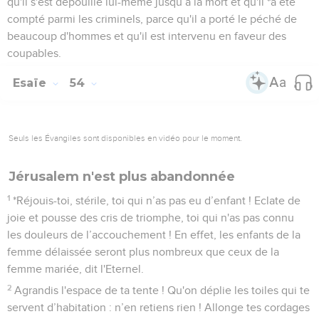
qu'il s'est dépouillé lui-même jusqu’à la mort et qu'il *a été
compté parmi les criminels, parce qu'il a porté le péché de
beaucoup d'hommes et qu'il est intervenu en faveur des
coupables.
Esaïe
54
Seuls les Évangiles sont disponibles en vidéo pour le moment.
Jérusalem n'est plus abandonnée
1
*Réjouis-toi, stérile, toi qui n’as pas eu d’enfant ! Eclate de
joie et pousse des cris de triomphe, toi qui n'as pas connu
les douleurs de l’accouchement ! En effet, les enfants de la
femme délaissée seront plus nombreux que ceux de la
femme mariée, dit l'Eternel.
2
Agrandis l'espace de ta tente ! Qu'on déplie les toiles qui te
servent d’habitation : n’en retiens rien ! Allonge tes cordages