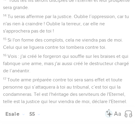
*Tous tes fils seront disciples de l'Eternel et leur prospérité
sera grande.
14
Tu seras affermie par la justice. Oublie l’oppression, car tu
n'as rien à craindre ! Oublie la terreur, car elle ne
s'approchera pas de toi !
15
Si l'on forme des complots, cela ne viendra pas de moi.
Celui qui se liguera contre toi tombera contre toi.
16
Vois : j'ai créé le forgeron qui souffle sur les braises et qui
fabrique une arme, mais j'ai aussi créé le destructeur chargé
de l’anéantir.
17
Toute arme préparée contre toi sera sans effet et toute
personne qui s’attaquera à toi au tribunal, c’est toi qui la
condamneras. Tel est l'héritage des serviteurs de l'Eternel,
telle est la justice qui leur viendra de moi, déclare l'Eternel.
Esaïe
55