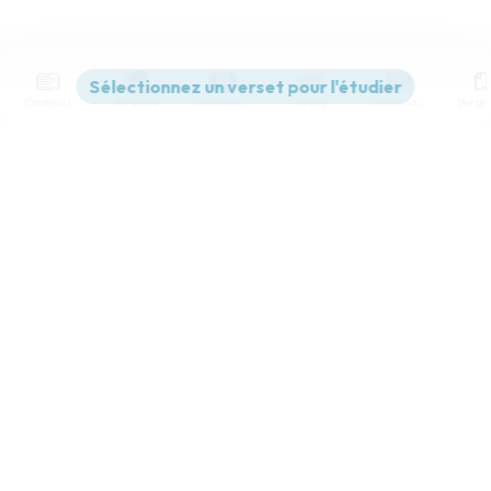
Contenus
Versions
Commentaires
Strong
Dictionnaire
Paramètres de lecture
Afficher les numéros de versets
Mode dyslexique
Désactivé
Simple
Coul
eur
Police d'écriture
Serif
Sans-serif