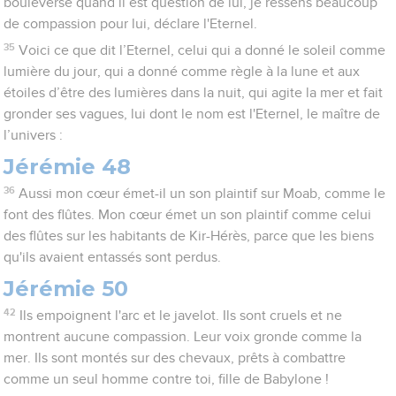
bouleversé quand il est question de lui, je ressens beaucoup
de compassion pour lui, déclare l'Eternel.
35
Voici ce que dit l’Eternel, celui qui a donné le soleil comme
lumière du jour, qui a donné comme règle à la lune et aux
étoiles d’être des lumières dans la nuit, qui agite la mer et fait
gronder ses vagues, lui dont le nom est l'Eternel, le maître de
l’univers :
Jérémie 48
36
Aussi mon cœur émet-il un son plaintif sur Moab, comme le
font des flûtes. Mon cœur émet un son plaintif comme celui
des flûtes sur les habitants de Kir-Hérès, parce que les biens
qu'ils avaient entassés sont perdus.
Jérémie 50
42
Ils empoignent l'arc et le javelot. Ils sont cruels et ne
montrent aucune compassion. Leur voix gronde comme la
mer. Ils sont montés sur des chevaux, prêts à combattre
comme un seul homme contre toi, fille de Babylone !