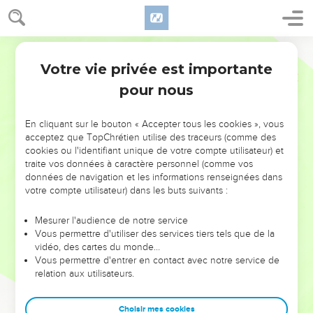
Votre vie privée est importante
pour nous
NE MANQUEZ PAS L’ÉVÉNEMENT
En cliquant sur le bouton « Accepter tous les cookies », vous
DE L’ANNÉE !
acceptez que TopChrétien utilise des traceurs (comme des
cookies ou l'identifiant unique de votre compte utilisateur) et
ET SI LEURS ERREURS POUVAIENT VOUS ÉVITER LES
traite vos données à caractère personnel (comme vos
VOTRES ?
données de navigation et les informations renseignées dans
votre compte utilisateur) dans les buts suivants :
On admire souvent les leaders pour leurs réussites, leur impact,
leur foi ou leur vision. Mais on voit moins les doutes, les erreurs
Mesurer l'audience de notre service
Vous permettre d'utiliser des services tiers tels que de la
et les saisons difficiles qu'ils ont traversés, alors même que ce
vidéo, des cartes du monde…
sont elles qui les ont façonnés.
Vous permettre d'entrer en contact avec notre service de
relation aux utilisateurs.
Dans cette conférence, leaders, entrepreneurs, et responsables
reviennent sur les erreurs marquantes de leur parcours et les
clés pour avancer avec plus de sagesse afin que leurs erreurs
Choisir mes cookies