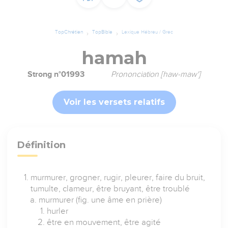
TopChrétien
TopBible
Lexique Hébreu / Grec
hamah
Strong n°01993
Prononciation [haw-maw']
Voir les versets relatifs
Définition
murmurer, grogner, rugir, pleurer, faire du bruit,
tumulte, clameur, être bruyant, être troublé
murmurer (fig. une âme en prière)
hurler
être en mouvement, être agité