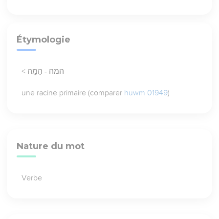
Étymologie
< המה - הָמָֽה
une racine primaire (comparer
huwm 01949
)
Nature du mot
Verbe