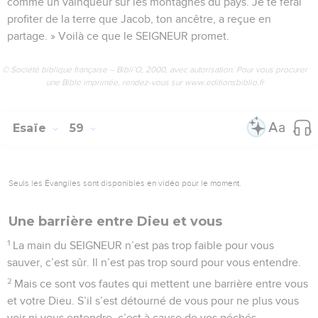
comme un vainqueur sur les montagnes du pays. Je te ferai
profiter de la terre que Jacob, ton ancêtre, a reçue en
partage. » Voilà ce que le SEIGNEUR promet.
© Société biblique française – Bibli’O, 2000, avec autorisation. Pour vous procurer
une Bible imprimée, rendez-vous sur www.editionsbiblio.fr
Esaïe
59
Seuls les Évangiles sont disponibles en vidéo pour le moment.
Une barrière entre Dieu et vous
1
La main du SEIGNEUR n’est pas trop faible pour vous
sauver, c’est sûr. Il n’est pas trop sourd pour vous entendre.
2
Mais ce sont vos fautes qui mettent une barrière entre vous
et votre Dieu. S’il s’est détourné de vous pour ne plus vous
voir ni vous entendre, c’est à cause de vos péchés.