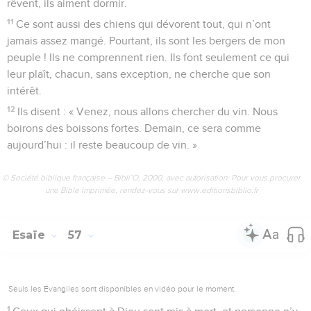
rêvent, ils aiment dormir.
11
Ce sont aussi des chiens qui dévorent tout, qui n’ont
jamais assez mangé. Pourtant, ils sont les bergers de mon
peuple ! Ils ne comprennent rien. Ils font seulement ce qui
leur plaît, chacun, sans exception, ne cherche que son
intérêt.
12
Ils disent : « Venez, nous allons chercher du vin. Nous
boirons des boissons fortes. Demain, ce sera comme
aujourd’hui : il reste beaucoup de vin. »
© Société biblique française – Bibli’O, 2000, avec autorisation. Pour vous procurer
une Bible imprimée, rendez-vous sur www.editionsbiblio.fr
Esaïe
57
Seuls les Évangiles sont disponibles en vidéo pour le moment.
1