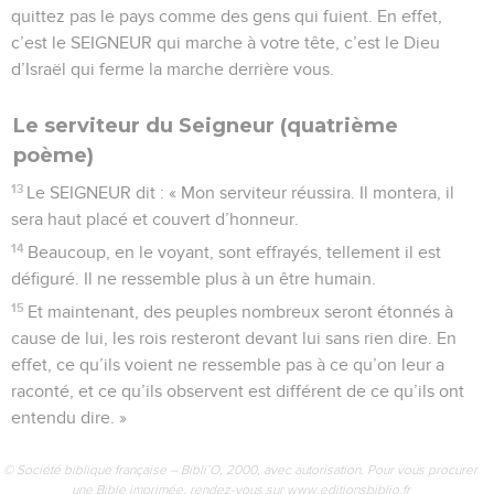
quittez pas le pays comme des gens qui fuient. En effet,
c’est le SEIGNEUR qui marche à votre tête, c’est le Dieu
d’Israël qui ferme la marche derrière vous.
Le serviteur du Seigneur (quatrième
poème)
13
Le SEIGNEUR dit : « Mon serviteur réussira. Il montera, il
sera haut placé et couvert d’honneur.
14
Beaucoup, en le voyant, sont effrayés, tellement il est
défiguré. Il ne ressemble plus à un être humain.
15
Et maintenant, des peuples nombreux seront étonnés à
cause de lui, les rois resteront devant lui sans rien dire. En
effet, ce qu’ils voient ne ressemble pas à ce qu’on leur a
raconté, et ce qu’ils observent est différent de ce qu’ils ont
entendu dire. »
© Société biblique française – Bibli’O, 2000, avec autorisation. Pour vous procurer
une Bible imprimée, rendez-vous sur www.editionsbiblio.fr