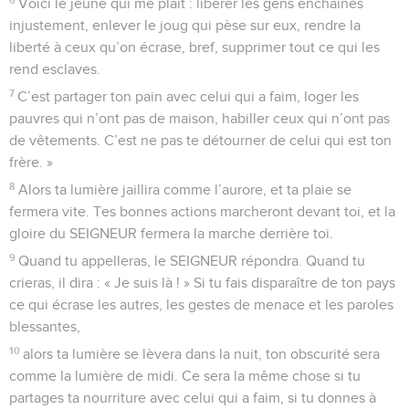
Voici le jeûne qui me plaît : libérer les gens enchaînés
injustement, enlever le joug qui pèse sur eux, rendre la
liberté à ceux qu’on écrase, bref, supprimer tout ce qui les
rend esclaves.
7
C’est partager ton pain avec celui qui a faim, loger les
pauvres qui n’ont pas de maison, habiller ceux qui n’ont pas
de vêtements. C’est ne pas te détourner de celui qui est ton
frère. »
8
Alors ta lumière jaillira comme l’aurore, et ta plaie se
fermera vite. Tes bonnes actions marcheront devant toi, et la
gloire du SEIGNEUR fermera la marche derrière toi.
9
Quand tu appelleras, le SEIGNEUR répondra. Quand tu
crieras, il dira : « Je suis là ! » Si tu fais disparaître de ton pays
ce qui écrase les autres, les gestes de menace et les paroles
blessantes,
10
alors ta lumière se lèvera dans la nuit, ton obscurité sera
comme la lumière de midi. Ce sera la même chose si tu
partages ta nourriture avec celui qui a faim, si tu donnes à