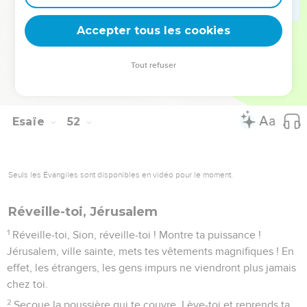
tu faisais de ton dos un passage, un chemin sur lequel ils
Accepter tous les cookies
marchaient. »
© Société biblique française – Bibli’O, 2000, avec autorisation. Pour vous procurer
Tout refuser
une Bible imprimée, rendez-vous sur www.editionsbiblio.fr
Esaïe
52
Seuls les Évangiles sont disponibles en vidéo pour le moment.
Réveille-toi, Jérusalem
1
Réveille-toi, Sion, réveille-toi ! Montre ta puissance !
Jérusalem, ville sainte, mets tes vêtements magnifiques ! En
effet, les étrangers, les gens impurs ne viendront plus jamais
chez toi.
2
Secoue la poussière qui te couvre. Lève-toi et reprends ta