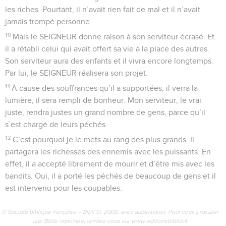
les riches. Pourtant, il n’avait rien fait de mal et il n’avait
jamais trompé personne.
10
Mais le SEIGNEUR donne raison à son serviteur écrasé. Et
il a rétabli celui qui avait offert sa vie à la place des autres.
Son serviteur aura des enfants et il vivra encore longtemps.
Par lui, le SEIGNEUR réalisera son projet.
11
À cause des souffrances qu’il a supportées, il verra la
lumière, il sera rempli de bonheur. Mon serviteur, le vrai
juste, rendra justes un grand nombre de gens, parce qu’il
s’est chargé de leurs péchés.
12
C’est pourquoi je le mets au rang des plus grands. Il
partagera les richesses des ennemis avec les puissants. En
effet, il a accepté librement de mourir et d’être mis avec les
bandits. Oui, il a porté les péchés de beaucoup de gens et il
est intervenu pour les coupables.
© Société biblique française – Bibli’O, 2000, avec autorisation. Pour vous procurer
une Bible imprimée, rendez-vous sur www.editionsbiblio.fr