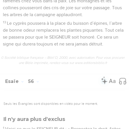
ramenés chez vous dans la paix. Les montagnes et les
collines pousseront des cris de joie sur votre passage. Tous
les arbres de la campagne applaudiront.
13
Le cyprès poussera à la place du buisson d’épines, l’arbre
de bonne odeur remplacera les plantes piquantes. Tout cela
se passera pour que le SEIGNEUR soit honoré. Ce sera un
signe qui durera toujours et ne sera jamais détruit.
© Société biblique française – Bibli’O, 2000, avec autorisation. Pour vous procurer
une Bible imprimée, rendez-vous sur www.editionsbiblio.fr
Esaïe
56
Seuls les Évangiles sont disponibles en vidéo pour le moment.
Il n'y aura plus d'exclus
1
Voici ce que le SEIGNEUR dit : « Respectez le droit, faites