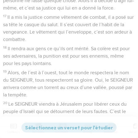
personne ne fasse quelque chose. Alors il a décidé d’agir lui-
même, et c’est sa justice qui lui en a donné la force.
17
Il a mis la justice comme vêtement de combat, il a posé sur
sa tête le casque du salut. Il s’est couvert de l’habit de la
vengeance. Le vêtement qui l’enveloppe, c’est son ardeur à
combattre.
18
Il rendra aux gens ce qu’ils ont mérité. Sa colère est pour
ses adversaires, la punition est pour ses ennemis, même
pour les pays lointains.
19
Alors, de l’est à l’ouest, tout le monde respectera le nom
du SEIGNEUR, tous respecteront sa gloire. Oui, le SEIGNEUR
arrivera comme un torrent au creux d’une vallée, poussé par
la tempête.
20
Le SEIGNEUR viendra à Jérusalem pour libérer ceux du
peuple d’Israël qui se détournent de leurs fautes. C’est le
SEIGNEUR qui le déclare.
21
Le SEIGNEUR ajoute : « Et moi, voici l’engagement que je
Contenus
Versions
Commentaires
Strong
Dictionnaire
prends envers ceux-là : Mon esprit est sur vous, et j’ai mis