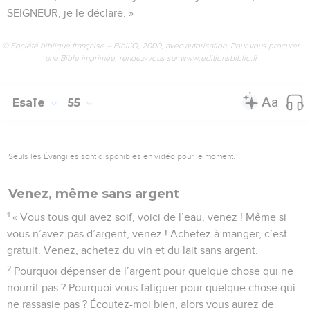
SEIGNEUR, je le déclare. »
© Société biblique française – Bibli’O, 2000, avec autorisation. Pour vous procurer
une Bible imprimée, rendez-vous sur www.editionsbiblio.fr
Esaïe
55
Seuls les Évangiles sont disponibles en vidéo pour le moment.
Venez, même sans argent
1
« Vous tous qui avez soif, voici de l’eau, venez ! Même si
vous n’avez pas d’argent, venez ! Achetez à manger, c’est
gratuit. Venez, achetez du vin et du lait sans argent.
2
Pourquoi dépenser de l’argent pour quelque chose qui ne
nourrit pas ? Pourquoi vous fatiguer pour quelque chose qui
ne rassasie pas ? Écoutez-moi bien, alors vous aurez de