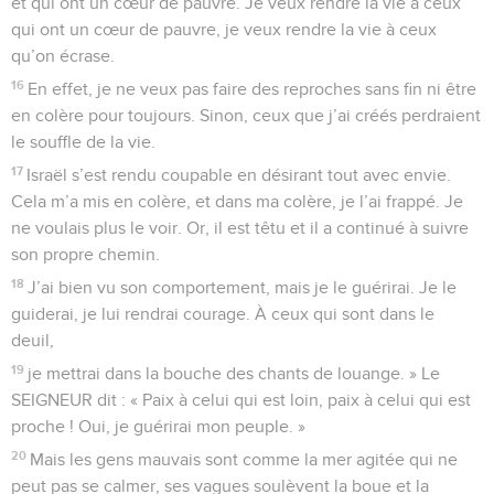
et qui ont un cœur de pauvre. Je veux rendre la vie à ceux
qui ont un cœur de pauvre, je veux rendre la vie à ceux
qu’on écrase.
16
En effet, je ne veux pas faire des reproches sans fin ni être
en colère pour toujours. Sinon, ceux que j’ai créés perdraient
le souffle de la vie.
17
Israël s’est rendu coupable en désirant tout avec envie.
Cela m’a mis en colère, et dans ma colère, je l’ai frappé. Je
ne voulais plus le voir. Or, il est têtu et il a continué à suivre
son propre chemin.
18
J’ai bien vu son comportement, mais je le guérirai. Je le
guiderai, je lui rendrai courage. À ceux qui sont dans le
deuil,
19
je mettrai dans la bouche des chants de louange. » Le
SEIGNEUR dit : « Paix à celui qui est loin, paix à celui qui est
proche ! Oui, je guérirai mon peuple. »
20
Mais les gens mauvais sont comme la mer agitée qui ne
peut pas se calmer, ses vagues soulèvent la boue et la