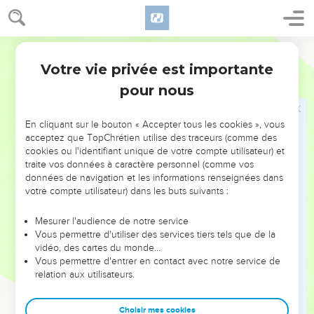
18
Parmi tous les enfants que tu as mis au monde, parmi tous
ceux que tu as élevés, aucun ne t’a prise par la main pour te
guider.
Parole de Vie
19
Les malheurs te sont arrivés deux par deux : violence et
Votre vie privée est importante
Esaïe
51
destruction, famine et guerre. Mais qui va te plaindre ? Qui te
pour nous
redonnera de l’espoir ?
20
Tes enfants sont étendus par terre à tous les coins de rue.
En cliquant sur le bouton « Accepter tous les cookies », vous
Comme des antilopes prises au piège, ils restent là, sans
acceptez que TopChrétien utilise des traceurs (comme des
force, frappés par la colère du SEIGNEUR, par la menace de
cookies ou l'identifiant unique de votre compte utilisateur) et
traite vos données à caractère personnel (comme vos
ton Dieu.
données de navigation et les informations renseignées dans
21
C’est pourquoi, écoute ceci, ville malheureuse : tu es ivre,
votre compte utilisateur) dans les buts suivants :
mais non à cause du vin.
Mesurer l'audience de notre service
22
Le SEIGNEUR, ton Maître, ton Dieu, va défendre son
Vous permettre d'utiliser des services tiers tels que de la
peuple. Voici ce qu’il dit : « Je vais reprendre de tes mains la
vidéo, des cartes du monde…
coupe qui fait tourner la tête, la coupe de ma colère. Tu n’en
Vous permettre d'entrer en contact avec notre service de
relation aux utilisateurs.
boiras plus jamais.
23
Je la mettrai dans la main de ceux qui te font souffrir. Ils te
Choisir mes cookies
disaient : “Mets-toi par terre ! Nous allons marcher sur toi.” Et