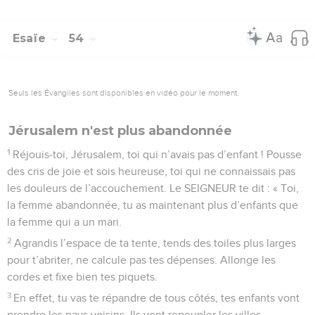
Esaïe
54
Seuls les Évangiles sont disponibles en vidéo pour le moment.
Jérusalem n'est plus abandonnée
1
Réjouis-toi, Jérusalem, toi qui n’avais pas d’enfant ! Pousse
des cris de joie et sois heureuse, toi qui ne connaissais pas
les douleurs de l’accouchement. Le SEIGNEUR te dit : « Toi,
la femme abandonnée, tu as maintenant plus d’enfants que
la femme qui a un mari.
2
Agrandis l’espace de ta tente, tends des toiles plus larges
pour t’abriter, ne calcule pas tes dépenses. Allonge les
cordes et fixe bien tes piquets.
3
En effet, tu vas te répandre de tous côtés, tes enfants vont
prendre les pays voisins. Ils vont repeupler les villes