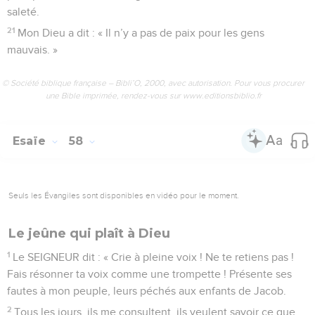
saleté.
21
Mon Dieu a dit : « Il n’y a pas de paix pour les gens
mauvais. »
© Société biblique française – Bibli’O, 2000, avec autorisation. Pour vous procurer
une Bible imprimée, rendez-vous sur www.editionsbiblio.fr
Esaïe
58
Seuls les Évangiles sont disponibles en vidéo pour le moment.
Le jeûne qui plaît à Dieu
1
Le SEIGNEUR dit : « Crie à pleine voix ! Ne te retiens pas !
Fais résonner ta voix comme une trompette ! Présente ses
fautes à mon peuple, leurs péchés aux enfants de Jacob.
2
Tous les jours, ils me consultent, ils veulent savoir ce que