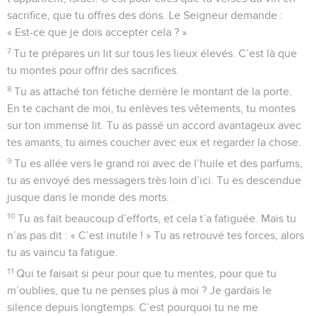
sacrifice, que tu offres des dons. Le Seigneur demande :
« Est-ce que je dois accepter cela ? »
7
Tu te prépares un lit sur tous les lieux élevés. C’est là que
tu montes pour offrir des sacrifices.
8
Tu as attaché ton fétiche derrière le montant de la porte.
En te cachant de moi, tu enlèves tes vêtements, tu montes
sur ton immense lit. Tu as passé un accord avantageux avec
tes amants, tu aimes coucher avec eux et regarder la chose.
9
Tu es allée vers le grand roi avec de l’huile et des parfums,
tu as envoyé des messagers très loin d’ici. Tu es descendue
jusque dans le monde des morts.
10
Tu as fait beaucoup d’efforts, et cela t’a fatiguée. Mais tu
n’as pas dit : « C’est inutile ! » Tu as retrouvé tes forces, alors
tu as vaincu ta fatigue.
11
Qui te faisait si peur pour que tu mentes, pour que tu
m’oublies, que tu ne penses plus à moi ? Je gardais le
silence depuis longtemps. C’est pourquoi tu ne me