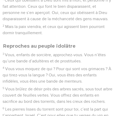
Ceux qui obéissent à Dieu sont mis à mort, et personne n’y
fait attention. Ceux qui font le bien disparaissent, et
personne ne s’en aperçoit. Oui, ceux qui obéissent à Dieu
disparaissent à cause de la méchanceté des gens mauvais.
2
Mais la paix viendra, et ceux qui agissent bien pourront
dormir tranquillement.
Reproches au peuple idolâtre
3
Vous, enfants de sorcière, approchez-vous. Vous n’êtes
qu’une bande d’adultères et de prostituées.
4
Vous vous moquez de qui ? Pour qui sont vos grimaces ? À
qui tirez-vous la langue ? Oui, vous êtes des enfants
infidèles, vous êtes une bande de menteurs.
5
Vous brûlez de désir près des arbres sacrés, sous tout arbre
couvert de feuilles vertes. Vous offrez des enfants en
sacrifice au bord des torrents, dans les creux des rochers.
6
Les pierres lisses du torrent sont pour toi, c’est la part qui
t’appartient, Israël. C’est pour elles que tu verses du vin en