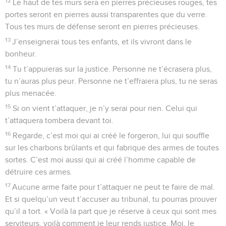
12
Le haut de tes murs sera en pierres précieuses rouges, tes
portes seront en pierres aussi transparentes que du verre.
Tous tes murs de défense seront en pierres précieuses.
13
J’enseignerai tous tes enfants, et ils vivront dans le
bonheur.
14
Tu t’appuieras sur la justice. Personne ne t’écrasera plus,
tu n’auras plus peur. Personne ne t’effraiera plus, tu ne seras
plus menacée.
15
Si on vient t’attaquer, je n’y serai pour rien. Celui qui
t’attaquera tombera devant toi.
16
Regarde, c’est moi qui ai créé le forgeron, lui qui souffle
sur les charbons brûlants et qui fabrique des armes de toutes
sortes. C’est moi aussi qui ai créé l’homme capable de
détruire ces armes.
17
Aucune arme faite pour t’attaquer ne peut te faire de mal.
Et si quelqu’un veut t’accuser au tribunal, tu pourras prouver
qu’il a tort. « Voilà la part que je réserve à ceux qui sont mes
serviteurs, voilà comment je leur rends justice. Moi, le