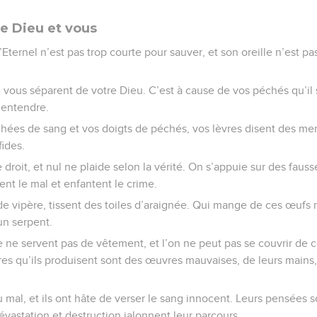
re Dieu et vous
’Eternel n’est pas trop courte pour sauver, et son oreille n’est p
 vous séparent de votre Dieu. C’est à cause de vos péchés qu’il 
 entendre.
chées de sang et vos doigts de péchés, vos lèvres disent des m
fides.
droit, et nul ne plaide selon la vérité. On s’appuie sur des fauss
nt le mal et enfantent le crime.
de vipère, tissent des toiles d’araignée. Qui mange de ces œufs
un serpent.
e ne servent pas de vêtement, et l’on ne peut pas se couvrir de c
es qu’ils produisent sont des œuvres mauvaises, de leurs mains
 mal, et ils ont hâte de verser le sang innocent. Leurs pensées 
évastation et destruction jalonnent leur parcours.