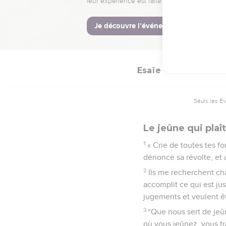
21
« Mais, a dit Dieu, il
La Bible Du 
Esaïe
58
Seuls les É
Le jeûne qui plaî
1
« Crie de toutes tes f
dénonce sa révolte, et
2
Ils me recherchent cha
accomplit ce qui est jus
jugements et veulent êt
3
“Que nous sert de jeûn
où vous jeûnez, vous tra