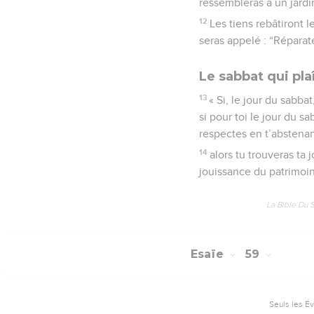
ressembleras à un jardi
12
Les tiens rebâtiront 
seras appelé : “Réparat
Le sabbat qui pla
13
« Si, le jour du sabbat
si pour toi le jour du sa
respectes en t’abstenant 
14
alors tu trouveras ta 
jouissance du patrimoin
La Bible Du 
Esaïe
59
Seuls les É