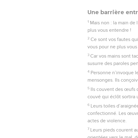
Une barrière ent
1
Mais non : la main de l
plus vous entendre !
2
Ce sont vos fautes qui
vous pour ne plus vous
3
Car vos mains sont ta
susurre des paroles per
4
Personne n’invoque le 
mensonges. Ils conçoive
5
Ils couvent des œufs 
couvé qui éclôt sortira 
6
Leurs toiles d’araigné
confectionné. Les œuvr
actes de violence.
7
Leurs pieds courent au
orientées vers le mal, d