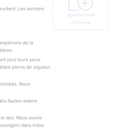
runtent. Les sentiers
Ajouter une
Ajouter une
Ajouter une
Ajouter une
Ajouter une
Ajouter une
Ajouter une
.
colonne
colonne
colonne
colonne
colonne
colonne
colonne
 espérions de la
nèbres.
nt plus leurs yeux,
étant pleins de vigueur,
olombes. Nous
os fautes restent
 le dos. Nous avons
ensongers dans notre