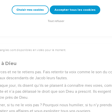
 n’y a pas de paix pour les méchants. »
Accepter tous les cookies
Choisir mes cookies
Semeur Copyright © 1992, 1999 by Biblica, Inc.® Used by permission. All rights reserv
Tout refuser
vangiles sont disponibles en vidéo pour le moment.
t à Dieu
orces et ne te retiens pas. Fais retentir ta voix comme le son du 
 aux descendants de Jacob leurs fautes.
que jour, ils disent qu’ils se plaisent à connaître mes voies, co
te et n’a pas délaissé le droit que son Dieu a prescrit. Ils exigen
re près de Dieu.
er, si tu ne le vois pas ? Pourquoi nous humilier, si tu n’y prends
itez vos affaires et vous exploitez tous vos ouvriers,