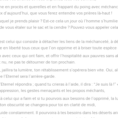
ne en procès et querelles et en frappant du poing avec méchanc
d’aujourd’hui, que vous ferez entendre vos prières là-haut !
uquel je prends plaisir ? Est-ce cela un jour où l’homme s’humilie 
e vous étaler sur le sac et la cendre ? Pouvez-vous appeler cel
est celui qui consiste à détacher les liens de la méchanceté, à dé
re en liberté tous ceux que l’on opprime et à briser toute espèce
 avec ceux qui ont faim, et offrir l’hospitalité aux pauvres sans a
t nu, ne pas te détourner de ton prochain.
jaillira ta lumière, ton rétablissement s’opérera bien vite. Oui, a
de l’Eternel sera l’arrière-garde.
ternel répondra ; quand tu crieras à l’aide, il dira : “Je suis là !” 
oppression, les gestes menaçants et les propos méchants,
à celui qui a faim et si tu pourvois aux besoins de l’opprimé, la l
 ton obscurité se changera pour toi en clarté de midi,
guide constamment. Il pourvoira à tes besoins dans les déserts arides