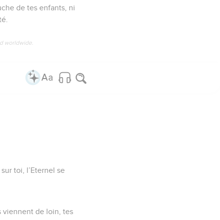
che de tes enfants, ni
té.
ed worldwide.
ur toi, l’Eternel se
s viennent de loin, tes