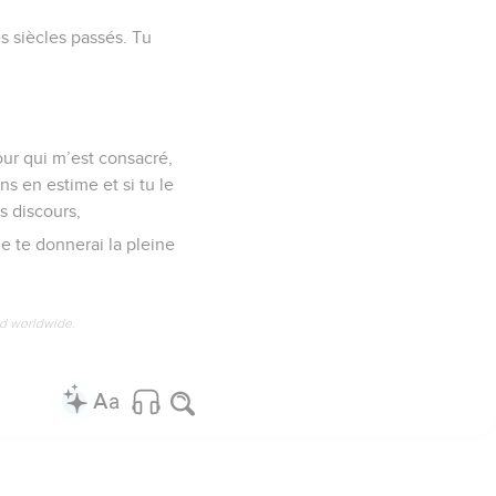
es siècles passés. Tu
 jour qui m’est consacré,
ens en estime et si tu le
gs discours,
 je te donnerai la pleine
ed worldwide.