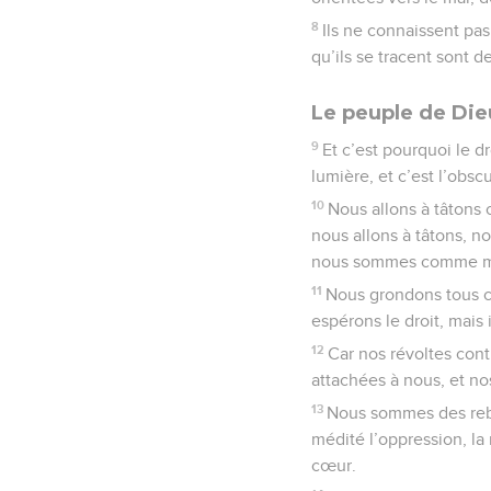
8
Ils ne connaissent pas
qu’ils se tracent sont 
Le peuple de Die
9
Et c’est pourquoi le d
lumière, et c’est l’obsc
10
Nous allons à tâtons
nous allons à tâtons, n
nous sommes comme m
11
Nous grondons tous 
espérons le droit, mais i
12
Car nos révoltes con
attachées à nous, et n
13
Nous sommes des rebel
médité l’oppression, l
cœur.