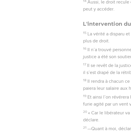
14
Aussi, le droit recule
peut y accéder.
L'intervention d
15
La vérité a disparu et
plus de droit.
16
Il n’a trouvé personne
justice a été son soutie
17
Il se revêt de la just
il s’est drapé de la ré
18
Il rendra à chacun ce q
paiera leur salaire aux 
19
Et ainsi l’on révérera
furie agité par un vent 
20
« Car le libérateur v
déclare.
21
—Quant à moi, déclare 