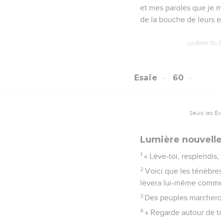
et mes paroles que je m
de la bouche de leurs en
La Bible Du 
Esaïe
60
Seuls les É
Lumière nouvelle
1
« Lève-toi, resplendis, 
2
Voici que les ténèbres
lèvera lui-même comme un
3
Des peuples marcheront 
4
« Regarde autour de toi