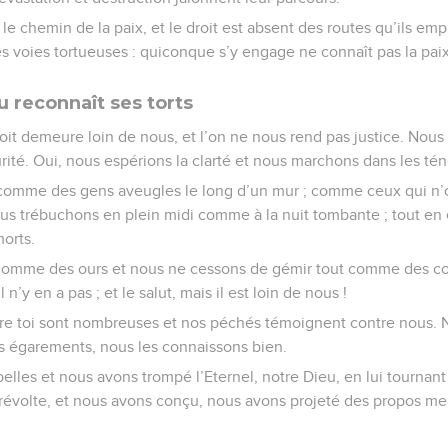
 le chemin de la paix, et le droit est absent des routes qu’ils emp
des voies tortueuses : quiconque s’y engage ne connaît pas la paix
u reconnaît ses torts
roit demeure loin de nous, et l’on ne nous rend pas justice. Nous
urité. Oui, nous espérions la clarté et nous marchons dans les té
 comme des gens aveugles le long d’un mur ; comme ceux qui n’o
ous trébuchons en plein midi comme à la nuit tombante ; tout en 
orts.
comme des ours et nous ne cessons de gémir tout comme des c
l n’y en a pas ; et le salut, mais il est loin de nous !
tre toi sont nombreuses et nos péchés témoignent contre nous. N
os égarements, nous les connaissons bien.
les et nous avons trompé l’Eternel, notre Dieu, en lui tournant
a révolte, et nous avons conçu, nous avons projeté des propos m