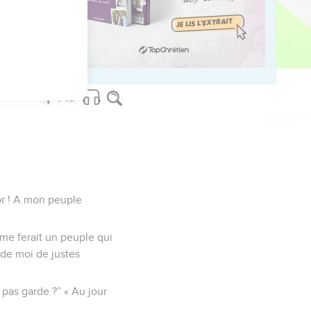
ed worldwide.
cor ! A mon peuple
mme ferait un peuple qui
t de moi de justes
 pas garde ?” « Au jour