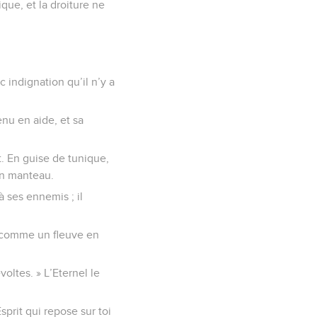
ique, et la droiture ne
c indignation qu’il n’y a
enu en aide, et sa
ut. En guise de tunique,
un manteau.
 à ses ennemis ; il
ra comme un fleuve en
voltes. » L’Eternel le
sprit qui repose sur toi