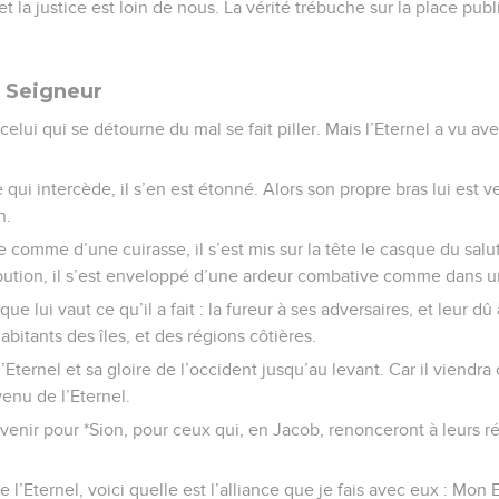
 et la justice est loin de nous. La vérité trébuche sur la place publ
u Seigneur
 celui qui se détourne du mal se fait piller. Mais l’Eternel a vu ave
 qui intercède, il s’en est étonné. Alors son propre bras lui est v
n.
ice comme d’une cuirasse, il s’est mis sur la tête le casque du sal
tribution, il s’est enveloppé d’une ardeur combative comme dans 
ue lui vaut ce qu’il a fait : la fureur à ses adversaires, et leur dû
habitants des îles, et des régions côtières.
 l’Eternel et sa gloire de l’occident jusqu’au levant. Car il viend
venu de l’Eternel.
a venir pour *Sion, pour ceux qui, en Jacob, renonceront à leurs ré
l’Eternel, voici quelle est l’alliance que je fais avec eux : Mon E