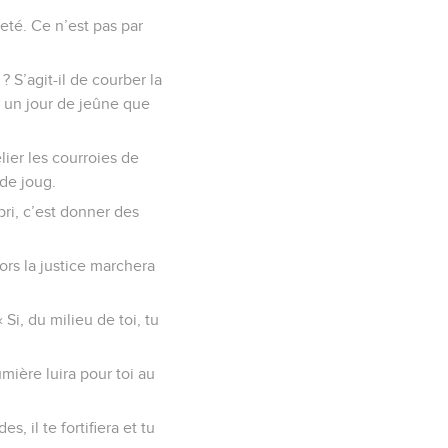
eté. Ce n’est pas par
? S’agit-il de courber la
a un jour de jeûne que
lier les courroies de
 de joug.
bri, c’est donner des
lors la justice marchera
« Si, du milieu de toi, tu
umière luira pour toi au
, il te fortifiera et tu