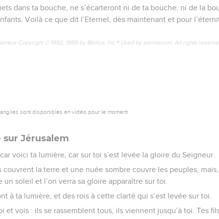
ets dans ta bouche, ne s’écarteront ni de ta bouche, ni de la bou
fants. Voilà ce que dit l’Eternel, dès maintenant et pour l’éterni
Semeur Copyright © 1992, 1999 by Biblica, Inc.® Used by permission. All rights reserv
vangiles sont disponibles en vidéo pour le moment.
 sur Jérusalem
car voici ta lumière, car sur toi s’est levée la gloire du Seigneur.
 couvrent la terre et une nuée sombre couvre les peuples, mais, s
 soleil et l’on verra sa gloire apparaître sur toi.
à ta lumière, et des rois à cette clarté qui s’est levée sur toi.
 et vois : ils se rassemblent tous, ils viennent jusqu’à toi. Tes fil