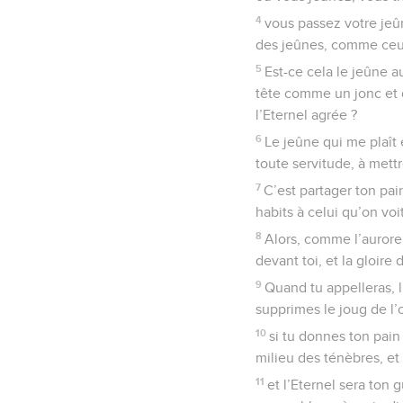
4
vous passez votre jeû
des jeûnes, comme ceux 
5
Est-ce cela le jeûne a
tête comme un jonc et d
l’Eternel agrée ?
6
Le jeûne qui me plaît 
toute servitude, à mett
7
C’est partager ton pain
habits à celui qu’on voi
8
Alors, comme l’aurore, 
devant toi, et la gloire 
9
Quand tu appelleras, l’E
supprimes le joug de l’
10
si tu donnes ton pain 
milieu des ténèbres, et
11
et l’Eternel sera ton 