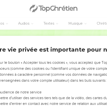
euple de Dieu
z la route, oui, frayez-la, ouvrez la voie ! Enlevez tout obstacle 
éos
Audios
Textes
Musique
Chrét
le Dieu très élevé qui demeure éternellement, qui s’appelle le Sai
Semeur
t saint, mais je demeure aussi avec l’homme accablé, à l’esprit aba
 et vivifier le cœur des hommes accablés.
re vie privée est importante pour 
urs que j’intenterai un procès, ni éternellement que je m’irritera
anouirait, les êtres que j’ai faits dépériraient.
sur le bouton « Accepter tous les cookies », vous acceptez que T
 peuple d’Israël m’avait mis en colère. Alors je l’ai frappé et je
traceurs (comme des cookies ou l'identifiant unique de votre compte 
lle, il a suivi la voie où l’inclinait son cœur.
s données à caractère personnel (comme vos données de navigatio
e, mais je le guérirai et je le conduirai, je le consolerai, lui et ses
 renseignées dans votre compte utilisateur) dans les buts suivants 
lèvres des hymnes de louange. Paix, paix à qui est loin comme à c
 le guérirai. »
audience de notre service
ssemblent à la mer agitée qui ne peut se calmer et dont les flots 
ttre d'utiliser des services tiers tels que de la vidéo, des cartes
ttre d'entrer en contact avec notre service de relation aux utilisat