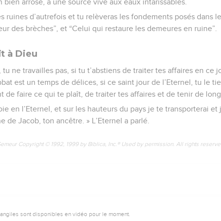
n bien arrosé, à une source vive aux eaux intarissables.
les ruines d’autrefois et tu relèveras les fondements posés dans l
eur des brèches”, et “Celui qui restaure les demeures en ruine”.
ît à Dieu
, tu ne travailles pas, si tu t’abstiens de traiter tes affaires en ce
bbat est un temps de délices, si ce saint jour de l’Eternel, tu le ti
de faire ce qui te plaît, de traiter tes affaires et de tenir de lon
joie en l’Eternel, et sur les hauteurs du pays je te transporterai et
e de Jacob, ton ancêtre. » L’Eternel a parlé.
Semeur Copyright © 1992, 1999 by Biblica, Inc.® Used by permission. All rights reserv
vangiles sont disponibles en vidéo pour le moment.