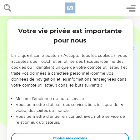
20
les turbans, les chaînettes, les ceintures tressées, les gris-
gris et les porte-bonheur ;
Français Courant
21
les bagues et les anneaux pour le nez ;
Votre vie privée est importante
Esaïe
3
22
les vêtements de fête, les capes, les foulards et les
pour nous
sacoches ;
23
les manteaux, les chemises fines, les écharpes et les
En cliquant sur le bouton « Accepter tous les cookies », vous
châles.
acceptez que TopChrétien utilise des traceurs (comme des
24
L’odeur de pourriture remplacera les parfums, et une
cookies ou l'identifiant unique de votre compte utilisateur) et
traite vos données à caractère personnel (comme vos
simple corde tiendra lieu de ceinture. Au lieu de coiffures
données de navigation et les informations renseignées dans
savantes, une tête tondue ; au lieu d’habits de luxe, l’étoffe
votre compte utilisateur) dans les buts suivants :
de deuil autour de la taille. Oui, pour remplacer la beauté,
l’humiliation.
Mesurer l'audience de notre service
Vous permettre d'utiliser des services tiers tels que de la
vidéo, des cartes du monde…
Les veuves de Jérusalem
Vous permettre d'entrer en contact avec notre service de
25
relation aux utilisateurs.
Jérusalem, tes hommes succomberont à la guerre, tes
soldats mourront au combat.
Choisir mes cookies
26
Alors toute la ville poussera des plaintes et des