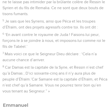
ne te laisse pas intimider par la brûlante colère de Ressin le
Syrien et du fils de Remalia. Ce ne sont que deux bouts de
tisons fumants.
5
Je sais que les Syriens, ainsi que Péca et les troupes
d’Éfraïm, ont des projets agressifs contre toi. Ils ont dit :
6
‘En avant contre le royaume de Juda ! Faisons-lui peur,
forçons-le à se joindre à nous, et imposons-lui comme roi le
fils de Tabéel.’
7
Mais voici ce que le Seigneur Dieu déclare : ‘Cela n’a
aucune chance d’arriver.
8
Car Damas est la capitale de la Syrie, et Ressin n’est chef
qu’à Damas ; D’ici soixante-cinq ans il n’y aura plus de
peuple d’Éfraïm.’Car Samarie est la capitale d’Éfraïm, et Péca
n’est chef qu’à Samarie. Vous ne pourrez tenir bon qu’en
vous tenant au Seigneur.” »
Emmanuel