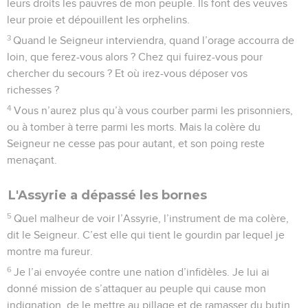
leurs droits les pauvres de mon peuple. Ils font des veuves
leur proie et dépouillent les orphelins.
3
Quand le Seigneur interviendra, quand l’orage accourra de
loin, que ferez-vous alors ? Chez qui fuirez-vous pour
chercher du secours ? Et où irez-vous déposer vos
richesses ?
4
Vous n’aurez plus qu’à vous courber parmi les prisonniers,
ou à tomber à terre parmi les morts. Mais la colère du
Seigneur ne cesse pas pour autant, et son poing reste
menaçant.
L'Assyrie a dépassé les bornes
5
Quel malheur de voir l’Assyrie, l’instrument de ma colère,
dit le Seigneur. C’est elle qui tient le gourdin par lequel je
montre ma fureur.
6
Je l’ai envoyée contre une nation d’infidèles. Je lui ai
donné mission de s’attaquer au peuple qui cause mon
indignation, de le mettre au pillage et de ramasser du butin,