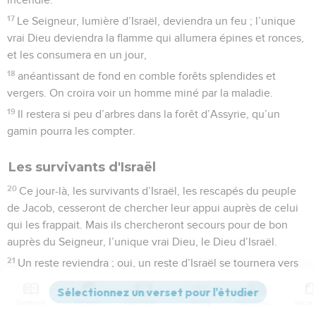
17
Le Seigneur, lumière d’Israël, deviendra un feu ; l’unique
vrai Dieu deviendra la flamme qui allumera épines et ronces,
et les consumera en un jour,
18
anéantissant de fond en comble forêts splendides et
vergers. On croira voir un homme miné par la maladie.
19
Il restera si peu d’arbres dans la forêt d’Assyrie, qu’un
gamin pourra les compter.
Les survivants d'Israël
20
Ce jour-là, les survivants d’Israël, les rescapés du peuple
de Jacob, cesseront de chercher leur appui auprès de celui
qui les frappait. Mais ils chercheront secours pour de bon
auprès du Seigneur, l’unique vrai Dieu, le Dieu d’Israël.
21
Un reste reviendra ; oui, un reste d’Israël se tournera vers
le Dieu fort.
22
Cependant, Israël, même si ta population était aussi
Contenus
Versions
Commentaires
Strong
Dictionnaire