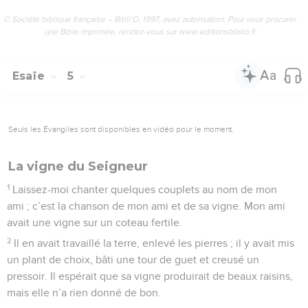
© Société biblique française – Bibli’O, 1997, avec autorisation. Pour vous procurer
une Bible imprimée, rendez-vous sur www.editionsbiblio.fr
Esaïe
5
Seuls les Évangiles sont disponibles en vidéo pour le moment.
La vigne du Seigneur
1
Laissez-moi chanter quelques couplets au nom de mon
ami ; c’est la chanson de mon ami et de sa vigne. Mon ami
avait une vigne sur un coteau fertile.
2
Il en avait travaillé la terre, enlevé les pierres ; il y avait mis
un plant de choix, bâti une tour de guet et creusé un
pressoir. Il espérait que sa vigne produirait de beaux raisins,
mais elle n’a rien donné de bon.