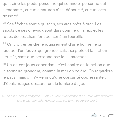
qui traîne les pieds, personne qui somnole, personne qui
s’endorme ; aucun ceinturon n’est débouclé, aucun lacet
desserré.
28
Ses flèches sont aiguisées, ses arcs prêts à tirer. Les
sabots de ses chevaux sont durs comme un silex, et les
roues de ses chars font penser à un tourbillon.
29
On croit entendre le rugissement d’une lionne, le cri
rauque d’un fauve, qui gronde, saisit sa proie et la met en
lieu sûr, sans que personne ose la lui arracher.
30
Un de ces jours cependant, c’est contre cette nation que
le tonnerre grondera, comme la mer en colère. On regardera
le pays, mais on n’y verra qu’une obscurité oppressante ;
d’épais nuages obscurciront la lumière du jour.
© Société biblique française – Bibli’O, 1997, avec autorisation. Pour vous procurer
une Bible imprimée, rendez-vous sur www.editionsbiblio.fr