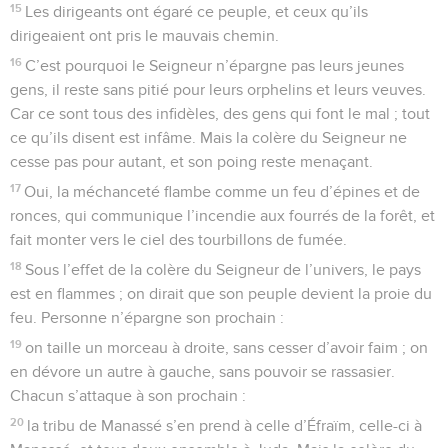
15
Les dirigeants ont égaré ce peuple, et ceux qu’ils
dirigeaient ont pris le mauvais chemin.
16
C’est pourquoi le Seigneur n’épargne pas leurs jeunes
gens, il reste sans pitié pour leurs orphelins et leurs veuves.
Car ce sont tous des infidèles, des gens qui font le mal ; tout
ce qu’ils disent est infâme. Mais la colère du Seigneur ne
cesse pas pour autant, et son poing reste menaçant.
17
Oui, la méchanceté flambe comme un feu d’épines et de
ronces, qui communique l’incendie aux fourrés de la forêt, et
fait monter vers le ciel des tourbillons de fumée.
18
Sous l’effet de la colère du Seigneur de l’univers, le pays
est en flammes ; on dirait que son peuple devient la proie du
feu. Personne n’épargne son prochain :
19
on taille un morceau à droite, sans cesser d’avoir faim ; on
en dévore un autre à gauche, sans pouvoir se rassasier.
Chacun s’attaque à son prochain :
20
la tribu de Manassé s’en prend à celle d’Éfraïm, celle-ci à