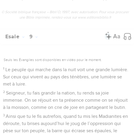
© Société biblique française – Bibli’O, 1997, avec autorisation. Pour vous procurer
une Bible imprimée, rendez-vous sur www.editionsbiblio.fr
Esaïe
9
Seuls les Évangiles sont disponibles en vidéo pour le moment.
1
Le peuple qui marche dans la nuit voit une grande lumière.
Sur ceux qui vivent au pays des ténèbres, une lumière se
met à luire.
2
Seigneur, tu fais grandir la nation, tu rends sa joie
immense. On se réjouit en ta présence comme on se réjouit
à la moisson, comme on crie de joie en partageant le butin.
3
Ainsi que tu le fis autrefois, quand tu mis les Madianites en
déroute, tu brises aujourd’hui le joug de l’oppression qui
pèse sur ton peuple, la barre qui écrase ses épaules, le