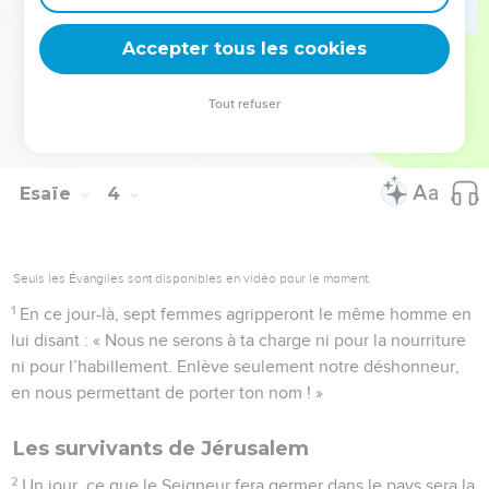
lamentations, telle une femme qui a tout perdu et reste
Accepter tous les cookies
assise à terre.
© Société biblique française – Bibli’O, 1997, avec autorisation. Pour vous procurer
Tout refuser
une Bible imprimée, rendez-vous sur www.editionsbiblio.fr
Esaïe
4
Seuls les Évangiles sont disponibles en vidéo pour le moment.
1
En ce jour-là, sept femmes agripperont le même homme en
lui disant : « Nous ne serons à ta charge ni pour la nourriture
ni pour l’habillement. Enlève seulement notre déshonneur,
en nous permettant de porter ton nom ! »
Les survivants de Jérusalem
2
Un jour, ce que le Seigneur fera germer dans le pays sera la