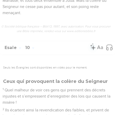
Manassé, et tous deux ensemble à Juda. Mais la colère du
Seigneur ne cesse pas pour autant, et son poing reste
menaçant.
© Société biblique française – Bibli’O, 1997, avec autorisation. Pour vous procurer
une Bible imprimée, rendez-vous sur www.editionsbiblio.fr
Esaïe
10
Seuls les Évangiles sont disponibles en vidéo pour le moment.
Ceux qui provoquent la colère du Seigneur
1
Quel malheur de voir ces gens qui prennent des décrets
injustes et s’empressent d’enregistrer des lois qui causent la
misère !
2
Ils écartent ainsi la revendication des faibles, et privent de