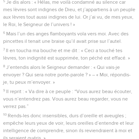
5
Je dis alors : « Hélas, me voilà condamné au silence car
mes lèvres sont indignes de Dieu, et j’appartiens à un peuple
aux lèvres tout aussi indignes de lui. Or j’ai vu, de mes yeux,
le Roi, le Seigneur de l’univers ! »
6
Mais l’un des anges flamboyants vola vers moi. Avec des
pincettes il tenait une braise qu’il avait prise sur l’autel.
7
Il en toucha ma bouche et me dit : « Ceci a touché tes
lèvres, ton indignité est supprimée, ton péché est effacé. »
8
J’entendis alors le Seigneur demander : « Qui vais-je
envoyer ? Qui sera notre porte-parole ? » – « Moi, répondis-
je, tu peux m’envoyer. »
9
Il reprit : « Va dire à ce peuple : “Vous aurez beau écouter,
vous n’entendrez pas. Vous aurez beau regarder, vous ne
verrez pas.”
10
Rends-les donc insensibles, durs d’oreille et aveugles ;
empêche leurs yeux de voir, leurs oreilles d’entendre et leur
intelligence de comprendre, sinon ils reviendraient à moi et
ils seraient guéris. »