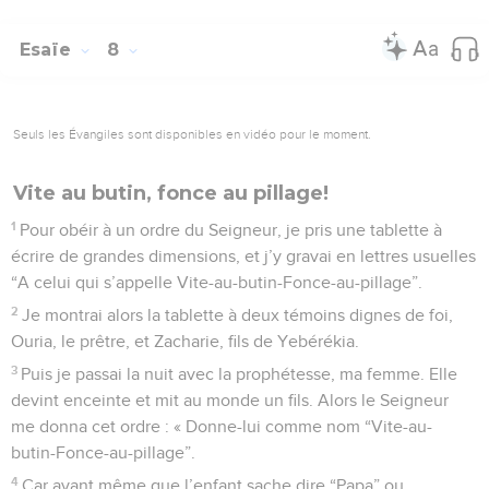
Esaïe
8
Seuls les Évangiles sont disponibles en vidéo pour le moment.
Vite au butin, fonce au pillage!
1
Pour obéir à un ordre du Seigneur, je pris une tablette à
écrire de grandes dimensions, et j’y gravai en lettres usuelles
“A celui qui s’appelle Vite-au-butin-Fonce-au-pillage”.
2
Je montrai alors la tablette à deux témoins dignes de foi,
Ouria, le prêtre, et Zacharie, fils de Yebérékia.
3
Puis je passai la nuit avec la prophétesse, ma femme. Elle
devint enceinte et mit au monde un fils. Alors le Seigneur
me donna cet ordre : « Donne-lui comme nom “Vite-au-
butin-Fonce-au-pillage”.
4
Car avant même que l’enfant sache dire “Papa” ou