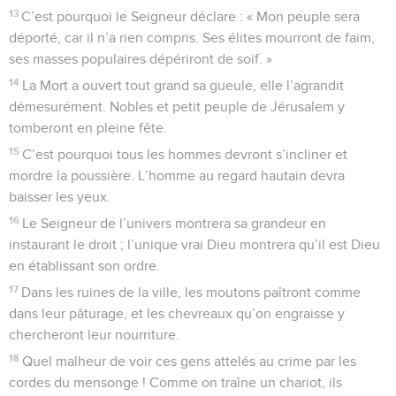
13
C’est pourquoi le Seigneur déclare : « Mon peuple sera
déporté, car il n’a rien compris. Ses élites mourront de faim,
ses masses populaires dépériront de soif. »
14
La Mort a ouvert tout grand sa gueule, elle l’agrandit
démesurément. Nobles et petit peuple de Jérusalem y
tomberont en pleine fête.
15
C’est pourquoi tous les hommes devront s’incliner et
mordre la poussière. L’homme au regard hautain devra
baisser les yeux.
16
Le Seigneur de l’univers montrera sa grandeur en
instaurant le droit ; l’unique vrai Dieu montrera qu’il est Dieu
en établissant son ordre.
17
Dans les ruines de la ville, les moutons paîtront comme
dans leur pâturage, et les chevreaux qu’on engraisse y
chercheront leur nourriture.
18
Quel malheur de voir ces gens attelés au crime par les
cordes du mensonge ! Comme on traîne un chariot, ils