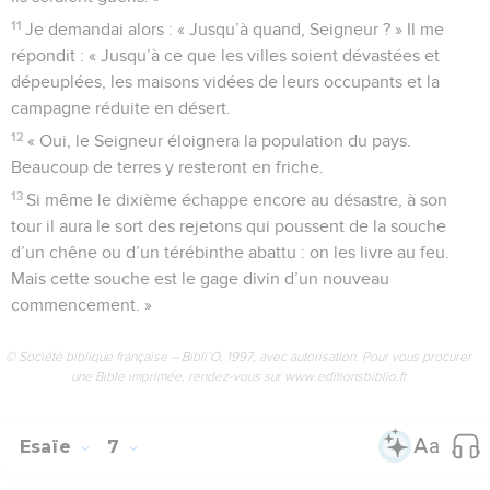
11
Je demandai alors : « Jusqu’à quand, Seigneur ? » Il me
répondit : « Jusqu’à ce que les villes soient dévastées et
dépeuplées, les maisons vidées de leurs occupants et la
campagne réduite en désert.
12
« Oui, le Seigneur éloignera la population du pays.
Beaucoup de terres y resteront en friche.
13
Si même le dixième échappe encore au désastre, à son
tour il aura le sort des rejetons qui poussent de la souche
d’un chêne ou d’un térébinthe abattu : on les livre au feu.
Mais cette souche est le gage divin d’un nouveau
commencement. »
© Société biblique française – Bibli’O, 1997, avec autorisation. Pour vous procurer
une Bible imprimée, rendez-vous sur www.editionsbiblio.fr
Esaïe
7