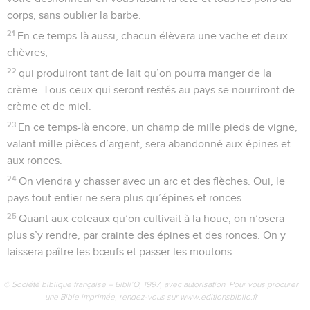
corps, sans oublier la barbe.
21
En ce temps-là aussi, chacun élèvera une vache et deux
chèvres,
22
qui produiront tant de lait qu’on pourra manger de la
crème. Tous ceux qui seront restés au pays se nourriront de
crème et de miel.
23
En ce temps-là encore, un champ de mille pieds de vigne,
valant mille pièces d’argent, sera abandonné aux épines et
aux ronces.
24
On viendra y chasser avec un arc et des flèches. Oui, le
pays tout entier ne sera plus qu’épines et ronces.
25
Quant aux coteaux qu’on cultivait à la houe, on n’osera
plus s’y rendre, par crainte des épines et des ronces. On y
laissera paître les bœufs et passer les moutons.
© Société biblique française – Bibli’O, 1997, avec autorisation. Pour vous procurer
une Bible imprimée, rendez-vous sur www.editionsbiblio.fr