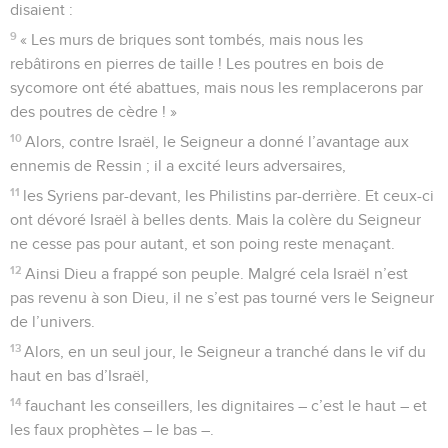
disaient :
9
« Les murs de briques sont tombés, mais nous les
rebâtirons en pierres de taille ! Les poutres en bois de
sycomore ont été abattues, mais nous les remplacerons par
des poutres de cèdre ! »
10
Alors, contre Israël, le Seigneur a donné l’avantage aux
ennemis de Ressin ; il a excité leurs adversaires,
11
les Syriens par-devant, les Philistins par-derrière. Et ceux-ci
ont dévoré Israël à belles dents. Mais la colère du Seigneur
ne cesse pas pour autant, et son poing reste menaçant.
12
Ainsi Dieu a frappé son peuple. Malgré cela Israël n’est
pas revenu à son Dieu, il ne s’est pas tourné vers le Seigneur
de l’univers.
13
Alors, en un seul jour, le Seigneur a tranché dans le vif du
haut en bas d’Israël,
14
fauchant les conseillers, les dignitaires – c’est le haut – et
les faux prophètes – le bas –.