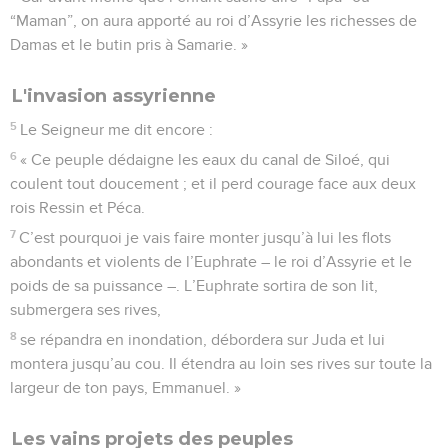
“Maman”, on aura apporté au roi d’Assyrie les richesses de
Damas et le butin pris à Samarie. »
L'invasion assyrienne
5
Le Seigneur me dit encore :
6
« Ce peuple dédaigne les eaux du canal de Siloé, qui
coulent tout doucement ; et il perd courage face aux deux
rois Ressin et Péca.
7
C’est pourquoi je vais faire monter jusqu’à lui les flots
abondants et violents de l’Euphrate – le roi d’Assyrie et le
poids de sa puissance –. L’Euphrate sortira de son lit,
submergera ses rives,
8
se répandra en inondation, débordera sur Juda et lui
montera jusqu’au cou. Il étendra au loin ses rives sur toute la
largeur de ton pays, Emmanuel. »
Les vains projets des peuples