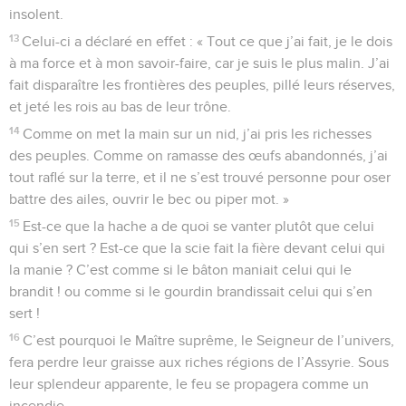
insolent.
13
Celui-ci a déclaré en effet : « Tout ce que j’ai fait, je le dois
à ma force et à mon savoir-faire, car je suis le plus malin. J’ai
fait disparaître les frontières des peuples, pillé leurs réserves,
et jeté les rois au bas de leur trône.
14
Comme on met la main sur un nid, j’ai pris les richesses
des peuples. Comme on ramasse des œufs abandonnés, j’ai
tout raflé sur la terre, et il ne s’est trouvé personne pour oser
battre des ailes, ouvrir le bec ou piper mot. »
15
Est-ce que la hache a de quoi se vanter plutôt que celui
qui s’en sert ? Est-ce que la scie fait la fière devant celui qui
la manie ? C’est comme si le bâton maniait celui qui le
brandit ! ou comme si le gourdin brandissait celui qui s’en
sert !
16
C’est pourquoi le Maître suprême, le Seigneur de l’univers,
fera perdre leur graisse aux riches régions de l’Assyrie. Sous
leur splendeur apparente, le feu se propagera comme un
incendie.