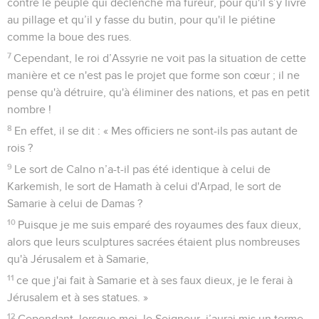
contre le peuple qui déclenche ma fureur, pour qu'il s’y livre
au pillage et qu’il y fasse du butin, pour qu'il le piétine
comme la boue des rues.
7
Cependant, le roi d’Assyrie ne voit pas la situation de cette
manière et ce n'est pas le projet que forme son cœur ; il ne
pense qu'à détruire, qu'à éliminer des nations, et pas en petit
nombre !
8
En effet, il se dit : « Mes officiers ne sont-ils pas autant de
rois ?
9
Le sort de Calno n’a-t-il pas été identique à celui de
Karkemish, le sort de Hamath à celui d'Arpad, le sort de
Samarie à celui de Damas ?
10
Puisque je me suis emparé des royaumes des faux dieux,
alors que leurs sculptures sacrées étaient plus nombreuses
qu'à Jérusalem et à Samarie,
11
ce que j'ai fait à Samarie et à ses faux dieux, je le ferai à
Jérusalem et à ses statues. »
12
Cependant, lorsque moi, le Seigneur, j’aurai mis un terme