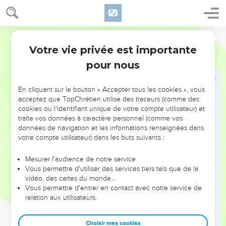
17
A cause de cela, le Seigneur rendra chauve le sommet de
leur tête, l'Eternel dégarnira leur front.
Segond 21
18
Ce jour-là, le Seigneur enlèvera les boucles qui servent
Votre vie privée est importante
d'ornement à leurs pieds, ainsi que les filets et les croissants,
Esaïe
3
19
pour nous
les boucles d'oreilles, les bracelets et les voiles,
20
les diadèmes, les chaînettes des pieds et les ceintures, les
En cliquant sur le bouton « Accepter tous les cookies », vous
boîtes à parfums et les amulettes,
acceptez que TopChrétien utilise des traceurs (comme des
21
les bagues et les anneaux du nez,
cookies ou l'identifiant unique de votre compte utilisateur) et
traite vos données à caractère personnel (comme vos
22
les habits précieux et les larges robes, les manteaux et les
données de navigation et les informations renseignées dans
sacs à main,
votre compte utilisateur) dans les buts suivants :
23
les tissus fins et les chemises fines, les turbans et les
Mesurer l'audience de notre service
châles.
Vous permettre d'utiliser des services tiers tels que de la
24
Au lieu de parfum, il y aura de la pourriture ; au lieu de
vidéo, des cartes du monde…
ceinture, une corde ; au lieu de cheveux bouclés, une tête
Vous permettre d'entrer en contact avec notre service de
relation aux utilisateurs.
chauve ; au lieu d'un large manteau, un sac étroit ; une
marque faite au fer rouge au lieu de la beauté.
Choisir mes cookies