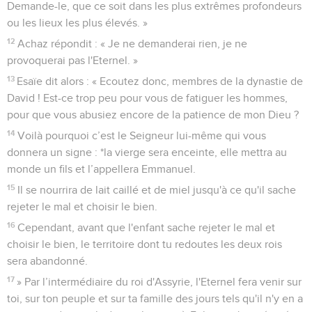
Demande-le, que ce soit dans les plus extrêmes profondeurs
ou les lieux les plus élevés. »
12
Achaz répondit : « Je ne demanderai rien, je ne
provoquerai pas l'Eternel. »
13
Esaïe dit alors : « Ecoutez donc, membres de la dynastie de
David ! Est-ce trop peu pour vous de fatiguer les hommes,
pour que vous abusiez encore de la patience de mon Dieu ?
14
Voilà pourquoi c’est le Seigneur lui-même qui vous
donnera un signe : *la vierge sera enceinte, elle mettra au
monde un fils et l’appellera Emmanuel.
15
Il se nourrira de lait caillé et de miel jusqu'à ce qu'il sache
rejeter le mal et choisir le bien.
16
Cependant, avant que l'enfant sache rejeter le mal et
choisir le bien, le territoire dont tu redoutes les deux rois
sera abandonné.
17
» Par l’intermédiaire du roi d'Assyrie, l'Eternel fera venir sur
toi, sur ton peuple et sur ta famille des jours tels qu'il n'y en a