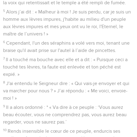
la voix qui retentissait et le temple a été rempli de fumée.
5
Alors j’ai dit : « Malheur à moi ! Je suis perdu, car je suis un
homme aux lèvres impures, j'habite au milieu d'un peuple
aux lèvres impures et mes yeux ont vu le roi, l'Eternel, le
maître de l’univers ! »
6
Cependant, l'un des séraphins a volé vers moi, tenant une
braise qu'il avait prise sur l'autel à l’aide de pincettes.
7
Il a touché ma bouche avec elle et a dit : « Puisque ceci a
touché tes lèvres, ta faute est enlevée et ton péché est
expié. »
8
J'ai entendu le Seigneur dire : « Qui vais-je envoyer et qui
va marcher pour nous ? » J’ai répondu : « Me voici, envoie-
moi ! »
9
Il a alors ordonné : * « Va dire à ce peuple : ‘Vous aurez
beau écouter, vous ne comprendrez pas, vous aurez beau
regarder, vous ne saurez pas.’
10
Rends insensible le cœur de ce peuple, endurcis ses