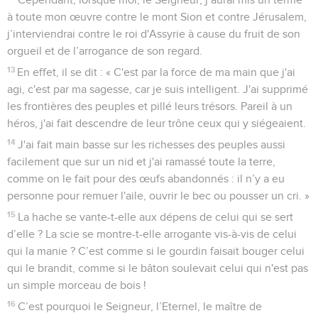
à toute mon œuvre contre le mont Sion et contre Jérusalem,
j’interviendrai contre le roi d'Assyrie à cause du fruit de son
orgueil et de l’arrogance de son regard.
13
En effet, il se dit : « C'est par la force de ma main que j'ai
agi, c'est par ma sagesse, car je suis intelligent. J'ai supprimé
les frontières des peuples et pillé leurs trésors. Pareil à un
héros, j'ai fait descendre de leur trône ceux qui y siégeaient.
14
J'ai fait main basse sur les richesses des peuples aussi
facilement que sur un nid et j'ai ramassé toute la terre,
comme on le fait pour des œufs abandonnés : il n’y a eu
personne pour remuer l'aile, ouvrir le bec ou pousser un cri. »
15
La hache se vante-t-elle aux dépens de celui qui se sert
d’elle ? La scie se montre-t-elle arrogante vis-à-vis de celui
qui la manie ? C’est comme si le gourdin faisait bouger celui
qui le brandit, comme si le bâton soulevait celui qui n'est pas
un simple morceau de bois !
16
C’est pourquoi le Seigneur, l’Eternel, le maître de