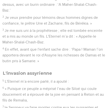
dessus, avec un burin ordinaire : ‘A Maher-Shalal-Chash-
Baz.’
2
Je veux prendre pour témoins deux hommes dignes de
confiance, le prêtre Urie et Zacharie, fils de Bérékia. »
3
Je me suis uni à la prophétesse ; elle est tombée enceinte
et a mis au monde un fils. L'Eternel m’a dit : « Appelle-le
Maher-Shalal-Chash-Baz.
4
En effet, avant que l'enfant sache dire : ‘Papa ! Maman !’on
apportera devant le roi d'Assyrie les richesses de Damas et le
butin pris à Samarie. »
L'invasion assyrienne
5
L'Eternel m’a encore parlé, il a ajouté :
6
« Puisque ce peuple a méprisé l’eau de Siloé qui coule
doucement et a éprouvé de la joie en pensant à Retsin et au
fils de Remalia,
7
le Seigneur va faire monter contre eux les puissantes et