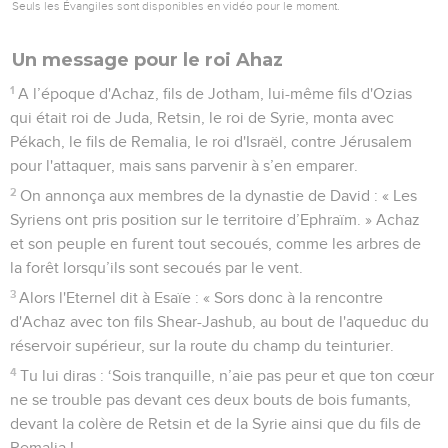
Seuls les Évangiles sont disponibles en vidéo pour le moment.
Un message pour le roi Ahaz
1
A l’époque d'Achaz, fils de Jotham, lui-même fils d'Ozias
qui était roi de Juda, Retsin, le roi de Syrie, monta avec
Pékach, le fils de Remalia, le roi d'Israël, contre Jérusalem
pour l'attaquer, mais sans parvenir à s’en emparer.
2
On annonça aux membres de la dynastie de David : « Les
Syriens ont pris position sur le territoire d’Ephraïm. » Achaz
et son peuple en furent tout secoués, comme les arbres de
la forêt lorsqu’ils sont secoués par le vent.
3
Alors l'Eternel dit à Esaïe : « Sors donc à la rencontre
d'Achaz avec ton fils Shear-Jashub, au bout de l'aqueduc du
réservoir supérieur, sur la route du champ du teinturier.
4
Tu lui diras : ‘Sois tranquille, n’aie pas peur et que ton cœur
ne se trouble pas devant ces deux bouts de bois fumants,
devant la colère de Retsin et de la Syrie ainsi que du fils de
Remalia !