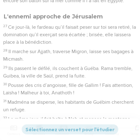
encore son bâton sur la mer comme il l’a fait en Egypte.
L'ennemi approche de Jérusalem
27
Ce jour-là, le fardeau qu’il faisait peser sur toi sera retiré, la
domination qu’il exerçait sera écartée ; brisée, elle laissera
place à la bénédiction.
28
Il marche sur Ajjath, traverse Migron, laisse ses bagages à
Micmash.
29
Ils passent le défilé, ils couchent à Guéba. Rama tremble,
Guibea, la ville de Saül, prend la fuite.
30
Pousse des cris d’angoisse, fille de Gallim ! Fais attention,
Laïsha ! Malheur à toi, Anathoth !
31
Madména se disperse, les habitants de Guébim cherchent
un refuge.
32
Le même jour, il fait halte à Nob et menace la montagne
de la fille de Sion, la colline de Jérusalem.
Contenus
Versions
Commentaires
Strong
Dictionnaire
33
Voici que le Seigneur, l'Eternel, le maître de l’univers,