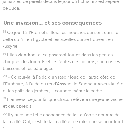
jamais eu de pareils depuis le jour où Ephraïm s'est séparé
de Juda.
Une invasion… et ses conséquences
18
Ce jour-là, l'Eternel sifflera les mouches qui sont dans le
delta du Nil en Egypte et les abeilles qui se trouvent en
Assyrie.
19
Elles viendront et se poseront toutes dans les pentes
abruptes des torrents et les fentes des rochers, sur tous les
buissons et les pâturages.
20
» Ce jour-là, à l’aide d’un rasoir loué de l’autre côté de
l’Euphrate, à l’aide du roi d'Assyrie, le Seigneur rasera la tête
et les poils des jambes ; il coupera même la barbe.
21
Il arrivera, ce jour-là, que chacun élèvera une jeune vache
et deux brebis.
22
Il y aura une telle abondance de lait qu'on se nourrira de
lait caillé. Oui, c'est de lait caillé et de miel que se nourriront