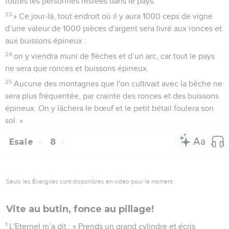
toutes les personnes restées dans le pays.
23
» Ce jour-là, tout endroit où il y aura 1000 ceps de vigne
d’une valeur de 1000 pièces d'argent sera livré aux ronces et
aux buissons épineux :
24
on y viendra muni de flèches et d’un arc, car tout le pays
ne sera que ronces et buissons épineux.
25
Aucune des montagnes que l'on cultivait avec la bêche ne
sera plus fréquentée, par crainte des ronces et des buissons
épineux. On y lâchera le bœuf et le petit bétail foulera son
sol. »
Esaïe
8
Seuls les Évangiles sont disponibles en vidéo pour le moment.
Vite au butin, fonce au pillage!
1
L'Eternel m’a dit : « Prends un grand cylindre et écris