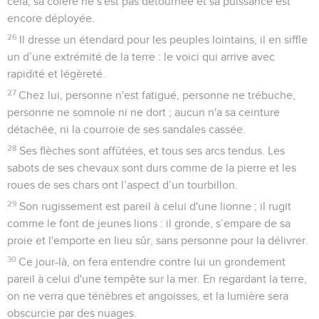
cela, sa colère ne s'est pas détournée et sa puissance est
encore déployée.
26
Il dresse un étendard pour les peuples lointains, il en siffle
un d’une extrémité de la terre : le voici qui arrive avec
rapidité et légèreté.
27
Chez lui, personne n'est fatigué, personne ne trébuche,
personne ne somnole ni ne dort ; aucun n'a sa ceinture
détachée, ni la courroie de ses sandales cassée.
28
Ses flèches sont affûtées, et tous ses arcs tendus. Les
sabots de ses chevaux sont durs comme de la pierre et les
roues de ses chars ont l’aspect d’un tourbillon.
29
Son rugissement est pareil à celui d'une lionne ; il rugit
comme le font de jeunes lions : il gronde, s’empare de sa
proie et l'emporte en lieu sûr, sans personne pour la délivrer.
30
Ce jour-là, on fera entendre contre lui un grondement
pareil à celui d'une tempête sur la mer. En regardant la terre,
on ne verra que ténèbres et angoisses, et la lumière sera
obscurcie par des nuages.