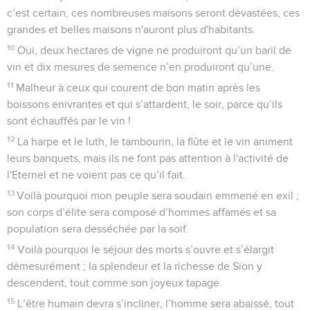
c’est certain, ces nombreuses maisons seront dévastées, ces
grandes et belles maisons n'auront plus d'habitants.
10
Oui, deux hectares de vigne ne produiront qu’un baril de
vin et dix mesures de semence n’en produiront qu’une.
11
Malheur à ceux qui courent de bon matin après les
boissons enivrantes et qui s’attardent, le soir, parce qu’ils
sont échauffés par le vin !
12
La harpe et le luth, le tambourin, la flûte et le vin animent
leurs banquets, mais ils ne font pas attention à l'activité de
l'Eternel et ne voient pas ce qu’il fait.
13
Voilà pourquoi mon peuple sera soudain emmené en exil ;
son corps d’élite sera composé d’hommes affamés et sa
population sera desséchée par la soif.
14
Voilà pourquoi le séjour des morts s’ouvre et s’élargit
démesurément ; la splendeur et la richesse de Sion y
descendent, tout comme son joyeux tapage.
15
L’être humain devra s’incliner, l’homme sera abaissé, tout