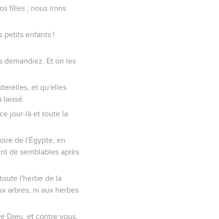
s filles ; nous irons
s petits enfants !
ous demandiez. Et on les
terelles, et qu'elles
 laissé.
e jour-là et toute la
toire de l'Égypte, en
oint de semblables après
 toute l'herbe de la
aux arbres, ni aux herbes
re Dieu, et contre vous.