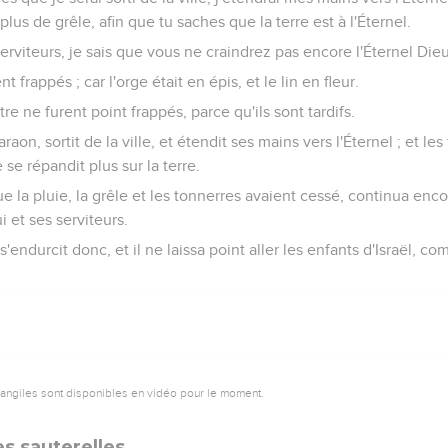
 plus de grêle, afin que tu saches que la terre est à l'Éternel.
serviteurs, je sais que vous ne craindrez pas encore l'Éternel Dieu
ent frappés ; car l'orge était en épis, et le lin en fleur.
tre ne furent point frappés, parce qu'ils sont tardifs.
aon, sortit de la ville, et étendit ses mains vers l'Éternel ; et les
 se répandit plus sur la terre.
e la pluie, la grêle et les tonnerres avaient cessé, continua encor
i et ses serviteurs.
endurcit donc, et il ne laissa point aller les enfants d'Israël, com
vangiles sont disponibles en vidéo pour le moment.
es sauterelles