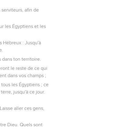
 serviteurs, afin de
sur les Égyptiens et les
des Hébreux : Jusqu'à
e.
 dans ton territoire.
reront le reste de ce qui
ssent dans vos champs ;
 tous les Égyptiens ; ce
terre, jusqu'à ce jour.
 Laisse aller ces gens,
votre Dieu. Quels sont