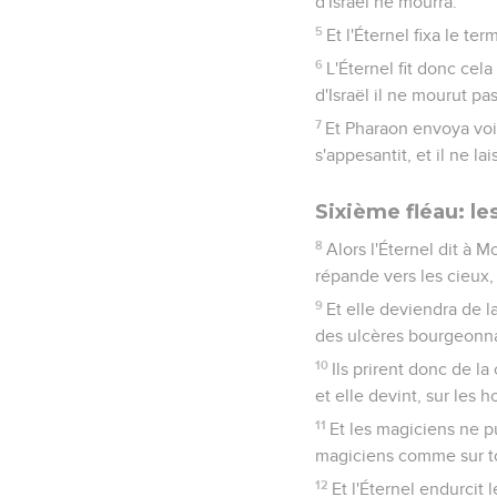
d'Israël ne mourra.
5
Et l'Éternel fixa le te
6
L'Éternel fit donc cel
d'Israël il ne mourut pa
7
Et Pharaon envoya voir,
s'appesantit, et il ne la
Sixième fléau: le
8
Alors l'Éternel dit à 
répande vers les cieux,
9
Et elle deviendra de l
des ulcères bourgeonnan
10
Ils prirent donc de la
et elle devint, sur les
11
Et les magiciens ne pu
magiciens comme sur to
12
Et l'Éternel endurcit 