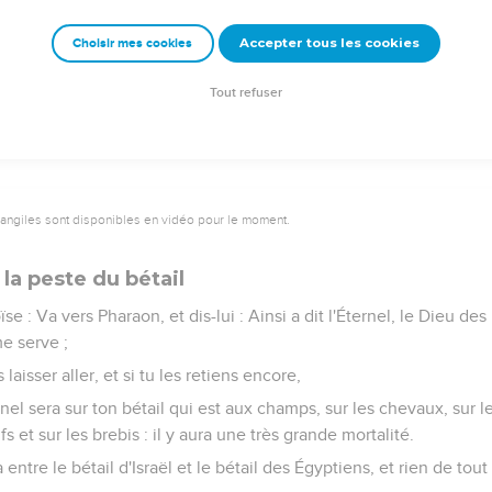
 la parole de Moïse, et les insectes s'éloignèrent de Pharaon, de se
Accepter tous les cookies
Choisir mes cookies
s un seul.
it son coeur encore cette fois, et ne laissa point aller le peuple
Tout refuser
vangiles sont disponibles en vidéo pour le moment.
la peste du bétail
ïse : Va vers Pharaon, et dis-lui : Ainsi a dit l'Éternel, le Dieu de
me serve ;
 laisser aller, et si tu les retiens encore,
rnel sera sur ton bétail qui est aux champs, sur les chevaux, sur le
 et sur les brebis : il y aura une très grande mortalité.
a entre le bétail d'Israël et le bétail des Égyptiens, et rien de tou