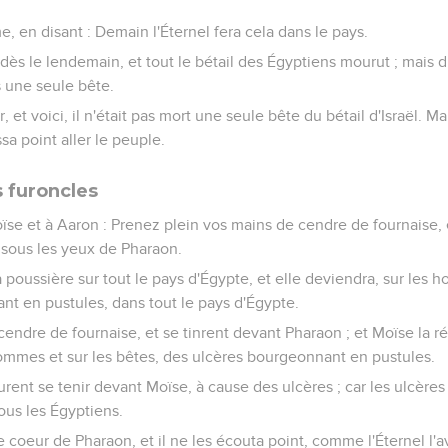
rme, en disant : Demain l'Éternel fera cela dans le pays.
a dès le lendemain, et tout le bétail des Égyptiens mourut ; mais 
s une seule bête.
 et voici, il n'était pas mort une seule bête du bétail d'Israël. 
issa point aller le peuple.
s furoncles
Moïse et à Aaron : Prenez plein vos mains de cendre de fournaise,
 sous les yeux de Pharaon.
a poussière sur tout le pays d'Égypte, et elle deviendra, sur les 
t en pustules, dans tout le pays d'Égypte.
 cendre de fournaise, et se tinrent devant Pharaon ; et Moïse la ré
 hommes et sur les bêtes, des ulcères bourgeonnant en pustules.
rent se tenir devant Moïse, à cause des ulcères ; car les ulcères 
us les Égyptiens.
le coeur de Pharaon, et il ne les écouta point, comme l'Éternel l'av