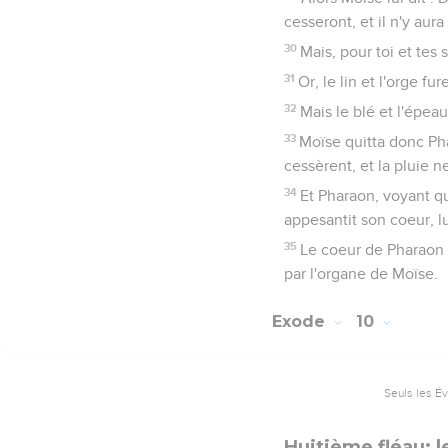
cesseront, et il n'y aura
30
Mais, pour toi et tes 
31
Or, le lin et l'orge fur
32
Mais le blé et l'épeau
33
Moïse quitta donc Phar
cessèrent, et la pluie ne
34
Et Pharaon, voyant qu
appesantit son coeur, lu
35
Le coeur de Pharaon s'
par l'organe de Moïse.
Exode
10
Seuls les É
Huitième fléau: l