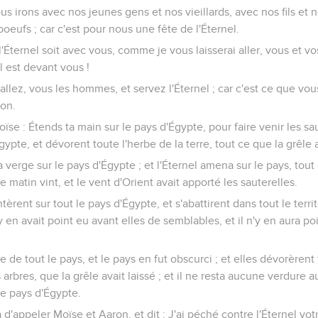
s irons avec nos jeunes gens et nos vieillards, avec nos fils et no
oeufs ; car c'est pour nous une fête de l'Éternel.
e l'Éternel soit avec vous, comme je vous laisserai aller, vous et vo
l est devant vous !
 ; allez, vous les hommes, et servez l'Éternel ; car c'est ce que v
on.
Moïse : Étends ta main sur le pays d'Égypte, pour faire venir les sau
ypte, et dévorent toute l'herbe de la terre, tout ce que la grêle a
verge sur le pays d'Égypte ; et l'Éternel amena sur le pays, tout c
le matin vint, et le vent d'Orient avait apporté les sauterelles.
tèrent sur tout le pays d'Égypte, et s'abattirent dans tout le terri
y en avait point eu avant elles de semblables, et il n'y en aura p
ce de tout le pays, et le pays en fut obscurci ; et elles dévorèrent
es arbres, que la grêle avait laissé ; et il ne resta aucune verdure 
e pays d'Égypte.
d'appeler Moïse et Aaron, et dit : J'ai péché contre l'Éternel vot