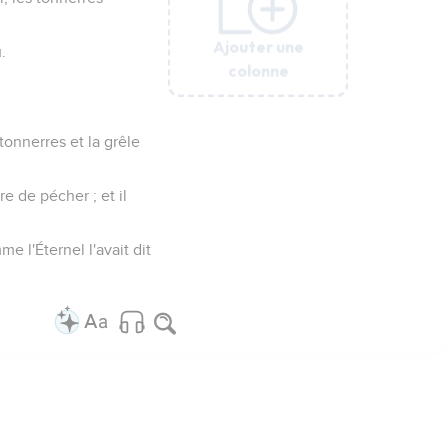
Ajouter une
Ajouter une
Ajouter une
Ajouter une
Ajouter une
.
colonne
colonne
colonne
colonne
colonne
 tonnerres et la grêle
e de pécher ; et il
me l'Éternel l'avait dit