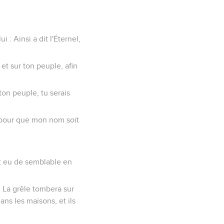
 : Ainsi a dit l'Éternel,
 et sur ton peuple, afin
 ton peuple, tu serais
et pour que mon nom soit
int eu de semblable en
. La grêle tombera sur
ns les maisons, et ils