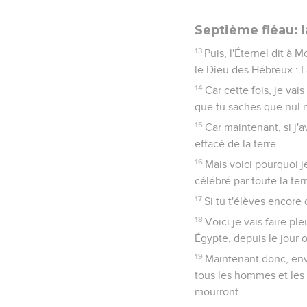
Septième fléau: l
13
Puis, l'Éternel dit à M
le Dieu des Hébreux : La
14
Car cette fois, je vai
que tu saches que nul n
15
Car maintenant, si j'a
effacé de la terre.
16
Mais voici pourquoi je
célébré par toute la terr
17
Si tu t'élèves encore 
18
Voici je vais faire pl
Égypte, depuis le jour o
19
Maintenant donc, envo
tous les hommes et les 
mourront.