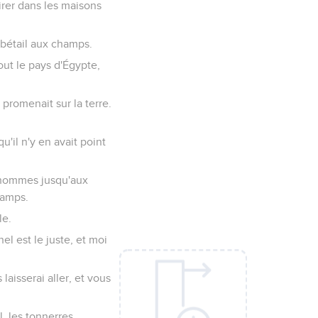
tirer dans les maisons
n bétail aux champs.
tout le pays d'Égypte,
e promenait sur la terre.
qu'il n'y en avait point
s hommes jusqu'aux
hamps.
le.
el est le juste, et moi
 laisserai aller, et vous
l, les tonnerres