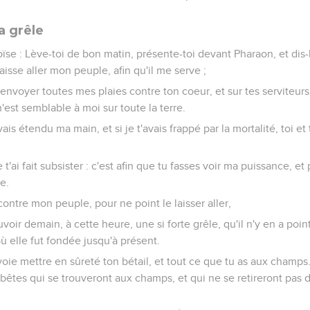
a grêle
oïse : Lève-toi de bon matin, présente-toi devant Pharaon, et dis-lui
isse aller mon peuple, afin qu'il me serve ;
s envoyer toutes mes plaies contre ton coeur, et sur tes serviteurs
'est semblable à moi sur toute la terre.
vais étendu ma main, et si je t'avais frappé par la mortalité, toi et
 t'ai fait subsister : c'est afin que tu fasses voir ma puissance, 
e.
contre mon peuple, pour ne point le laisser aller,
euvoir demain, à cette heure, une si forte grêle, qu'il n'y en a po
ù elle fut fondée jusqu'à présent.
ie mettre en sûreté ton bétail, et tout ce que tu as aux champs
bêtes qui se trouveront aux champs, et qui ne se retireront pas da