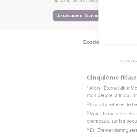
31
Et l'Éternel fit selon
peuple ; il n'en resta pa
32
Mais Pharaon appesant
Exode
9
Seuls les É
Cinquième fléau: 
1
Alors l'Éternel dit à Mo
mon peuple, afin qu'il 
2
Car si tu refuses de les
3
Voici, la main de l'Éte
chameaux, sur les boeufs
4
Et l'Éternel distinguer