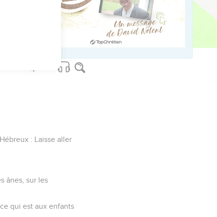
s serviteurs, et de son
.
s Hébreux : Laisse aller
s ânes, sur les
t ce qui est aux enfants