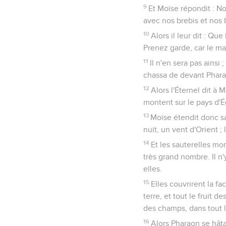
9
Et Moïse répondit : Nou
avec nos brebis et nos b
10
Alors il leur dit : Qu
Prenez garde, car le ma
11
Il n'en sera pas ainsi
chassa de devant Phara
12
Alors l'Éternel dit à 
montent sur le pays d'Ég
13
Moïse étendit donc sa 
nuit, un vent d'Orient ; 
14
Et les sauterelles mon
très grand nombre. Il n'
elles.
15
Elles couvrirent la fa
terre, et tout le fruit d
des champs, dans tout l
16
Alors Pharaon se hâta 