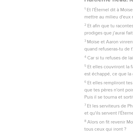
1
Et l'Éternel dit à Moïs
mettre au milieu d'eux
2
Et afin que tu racontes 
prodiges que j'aurai fai
3
Moïse et Aaron vinrent 
quand refuseras-tu de t
4
Car si tu refuses de la
5
Et elles couvriront la 
est échappé, ce que la 
6
Et elles rempliront te
que tes pères n'ont point
Puis il se tourna et sor
7
Et les serviteurs de Ph
et qu'ils servent l'Éter
8
Alors on fit revenir Mo
tous ceux qui iront ?