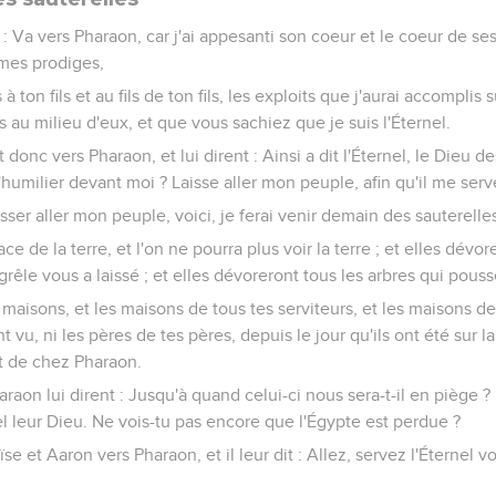
e : Va vers Pharaon, car j'ai appesanti son coeur et le coeur de ses
 mes prodiges,
à ton fils et au fils de ton fils, les exploits que j'aurai accomplis 
ts au milieu d'eux, et que vous sachiez que je suis l'Éternel.
donc vers Pharaon, et lui dirent : Ainsi a dit l'Éternel, le Dieu 
'humilier devant moi ? Laisse aller mon peuple, afin qu'il me serv
isser aller mon peuple, voici, je ferai venir demain des sauterelles
face de la terre, et l'on ne pourra plus voir la terre ; et elles dévo
grêle vous a laissé ; et elles dévoreront tous les arbres qui pou
s maisons, et les maisons de tous tes serviteurs, et les maisons de
 vu, ni les pères de tes pères, depuis le jour qu'ils ont été sur la 
tit de chez Pharaon.
araon lui dirent : Jusqu'à quand celui-ci nous sera-t-il en piège ?
nel leur Dieu. Ne vois-tu pas encore que l'Égypte est perdue ?
ïse et Aaron vers Pharaon, et il leur dit : Allez, servez l'Éternel 