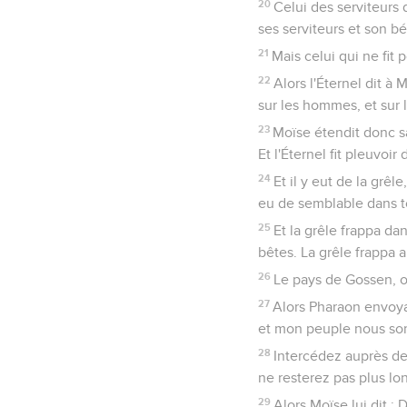
20
Celui des serviteurs 
ses serviteurs et son bét
21
Mais celui qui ne fit 
22
Alors l'Éternel dit à 
sur les hommes, et sur 
23
Moïse étendit donc sa 
Et l'Éternel fit pleuvoir
24
Et il y eut de la grêl
eu de semblable dans to
25
Et la grêle frappa da
bêtes. La grêle frappa 
26
Le pays de Gossen, où 
27
Alors Pharaon envoya a
et mon peuple nous so
28
Intercédez auprès de l
ne resterez pas plus l
29
Alors Moïse lui dit : 