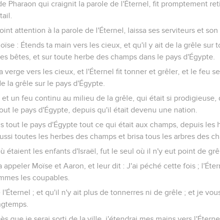
de Pharaon qui craignit la parole de l'Éternel, fit promptement re
ail.
point attention à la parole de l'Éternel, laissa ses serviteurs et so
Moïse : Étends ta main vers les cieux, et qu'il y ait de la grêle sur 
les bêtes, et sur toute herbe des champs dans le pays d'Égypte.
verge vers les cieux, et l'Éternel fit tonner et grêler, et le feu s
 de la grêle sur le pays d'Égypte.
e, et un feu continu au milieu de la grêle, qui était si prodigieuse, 
ut le pays d'Égypte, depuis qu'il était devenu une nation.
ns tout le pays d'Égypte tout ce qui était aux champs, depuis le
aussi toutes les herbes des champs et brisa tous les arbres des c
étaient les enfants d'Israël, fut le seul où il n'y eut point de grê
ppeler Moïse et Aaron, et leur dit : J'ai péché cette fois ; l'Étern
mmes les coupables.
'Éternel ; et qu'il n'y ait plus de tonnerres ni de grêle ; et je vous
ongtemps.
Dès que je serai sorti de la ville, j'étendrai mes mains vers l'Éterne