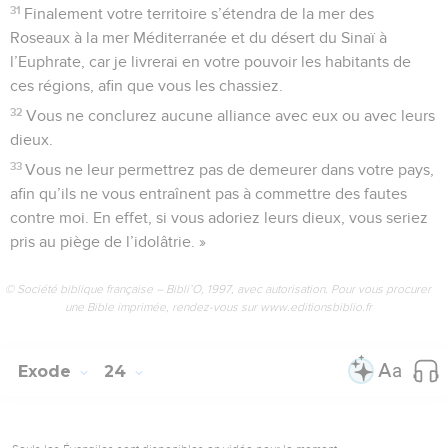
31
Finalement votre territoire s’étendra de la mer des
Roseaux à la mer Méditerranée et du désert du Sinaï à
l’Euphrate, car je livrerai en votre pouvoir les habitants de
ces régions, afin que vous les chassiez.
32
Vous ne conclurez aucune alliance avec eux ou avec leurs
dieux.
33
Vous ne leur permettrez pas de demeurer dans votre pays,
afin qu’ils ne vous entraînent pas à commettre des fautes
contre moi. En effet, si vous adoriez leurs dieux, vous seriez
pris au piège de l’idolâtrie. »
© Société biblique française – Bibli’O, 1997, avec autorisation. Pour vous procurer
une Bible imprimée, rendez-vous sur www.editionsbiblio.fr
Exode
24