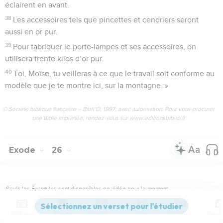
éclairent en avant.
38
Les accessoires tels que pincettes et cendriers seront
aussi en or pur.
39
Pour fabriquer le porte-lampes et ses accessoires, on
utilisera trente kilos d’or pur.
40
Toi, Moïse, tu veilleras à ce que le travail soit conforme au
modèle que je te montre ici, sur la montagne. »
© Société biblique française – Bibli’O, 1997, avec autorisation. Pour vous procurer
une Bible imprimée, rendez-vous sur www.editionsbiblio.fr
Exode
26
Seuls les Évangiles sont disponibles en vidéo pour le moment.
La demeure sacrée
Contenus
Versions
Commentaires
Strong
Dictionnaire