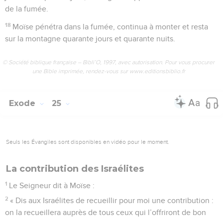
de la fumée.
18
Moïse pénétra dans la fumée, continua à monter et resta
sur la montagne quarante jours et quarante nuits.
© Société biblique française – Bibli’O, 1997, avec autorisation. Pour vous procurer
une Bible imprimée, rendez-vous sur www.editionsbiblio.fr
Exode
25
Seuls les Évangiles sont disponibles en vidéo pour le moment.
La contribution des Israélites
1
Le Seigneur dit à Moïse :
2
« Dis aux Israélites de recueillir pour moi une contribution :
on la recueillera auprès de tous ceux qui l’offriront de bon