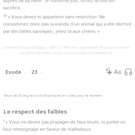
auprès de sa mère ; le huitième jour, offrez-le-moi en
sacrifice.
30
« Vous devez m’appartenir sans restriction. Ne
consommez donc pas la viande d’un animal qui a été déchiré
par des bêtes sauvages ; jetez-la aux chiens. »
© Société biblique française – Bibli’O, 1997, avec autorisation. Pour vous procurer
une Bible imprimée, rendez-vous sur www.editionsbiblio.fr
Exode
23
Seuls les Évangiles sont disponibles en vidéo pour le moment.
Le respect des faibles
1
« Vous ne devez pas propager de faux bruits, ni porter un
faux témoignage en faveur de malfaiteurs.