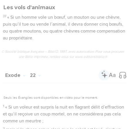
Les vols d'animaux
37
« Si un homme vole un bœuf, un mouton ou une chèvre,
puis qu’il tue ou vende l’animal, il devra donner cinq bœufs,
ou quatre moutons, ou quatre chèvres comme compensation
au propriétaire.
© Société biblique française – Bibli’O, 1997, avec autorisation. Pour vous procurer
une Bible imprimée, rendez-vous sur www.editionsbiblio.fr
Exode
22
Seuls les Évangiles sont disponibles en vidéo pour le moment.
1
« Si un voleur est surpris la nuit en flagrant délit d’effraction
et qu’il reçoive un coup mortel, on ne considérera pas cela
comme un meurtre ;
2