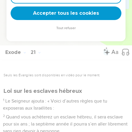
par des marches, afin que l’on n’aperçoive pas d’en bas la
Accepter tous les cookies
nudité de celui qui y monterait.” »
© Société biblique française – Bibli’O, 1997, avec autorisation. Pour vous procurer
Tout refuser
une Bible imprimée, rendez-vous sur www.editionsbiblio.fr
Exode
21
Seuls les Évangiles sont disponibles en vidéo pour le moment.
Loi sur les esclaves hébreux
1
Le Seigneur ajouta : « Voici d’autres règles que tu
exposeras aux Israélites :
2
Quand vous achèterez un esclave hébreu, il sera esclave
pour six ans ; la septième année il pourra s’en aller librement
sans rien devoir à personne.