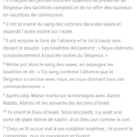
Il chargea des jeunes hommes israélites de présenter au
Seigneur des sacrifices complets et de lui offrir des taureaux
en sacrifices de communion.
6
Il mit la moitié du sang des victimes dans des vases et
répandit l’autre moitié sur l’autel.
7
Il prit ensuite le livre de l’alliance et le lut à haute voix
devant le peuple. Les Israélites déclarèrent : « Nous obéirons
scrupuleusement à tous les ordres du Seigneur. »
8
Moïse prit alors le sang des vases, en aspergea les
Israélites et dit : « Ce sang confirme l’alliance que le
Seigneur a conclue avec vous, en vous donnant tous ces
commandements. »
9
Après cela, Moïse monta sur la montagne avec Aaron,
Nadab, Abihou et les soixante-dix anciens d’Israël.
10
Ils virent le Dieu d’Israël. Sous ses pieds, il y avait une
sorte de plate-forme de saphir, d’un bleu pur comme le ciel.
11
Dieu ne fit aucun mal à ces notables israélites ; ils purent le
contempler, puis ils mangèrent et burent.