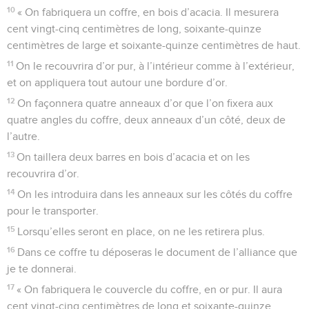
10
« On fabriquera un coffre, en bois d’acacia. Il mesurera
cent vingt-cinq centimètres de long, soixante-quinze
centimètres de large et soixante-quinze centimètres de haut.
11
On le recouvrira d’or pur, à l’intérieur comme à l’extérieur,
et on appliquera tout autour une bordure d’or.
12
On façonnera quatre anneaux d’or que l’on fixera aux
quatre angles du coffre, deux anneaux d’un côté, deux de
l’autre.
13
On taillera deux barres en bois d’acacia et on les
recouvrira d’or.
14
On les introduira dans les anneaux sur les côtés du coffre
pour le transporter.
15
Lorsqu’elles seront en place, on ne les retirera plus.
16
Dans ce coffre tu déposeras le document de l’alliance que
je te donnerai.
17
« On fabriquera le couvercle du coffre, en or pur. Il aura
cent vingt-cinq centimètres de long et soixante-quinze