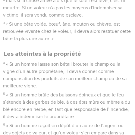
mais si la chose arrive alors que le soleil est levé, c’est un
meurtre. Si un voleur n’a pas les moyens d’indemniser sa
victime, il sera vendu comme esclave.
3
« Si une bête volée, bœuf, âne, mouton ou chèvre, est
retrouvée vivante chez le voleur, il devra alors restituer cette
bête-là plus une autre. »
Les atteintes à la propriété
4
« Si un homme laisse son bétail brouter le champ ou la
vigne d’un autre propriétaire, il devra donner comme
compensation les produits de son meilleur champ ou de sa
meilleure vigne.
5
« Si un homme brûle des buissons épineux et que le feu
s’étende à des gerbes de blé, à des épis mûrs ou même à du
blé encore en herbe, en tant que responsable de l’incendie,
il devra indemniser le propriétaire.
6
« Si un homme reçoit en dépôt d’un autre de l’argent ou
des objets de valeur, et qu’un voleur s’en empare dans sa