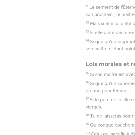
11
Le serment de l'Éterne
son prochain ; le maître
12
Mais si elle lui a été 
13
Si elle a été déchirée
14
Si quelqu'un emprunt
son maître n'étant point 
Lois morales et r
15
Si son maître est avec 
16
Si quelqu'un suborne u
prenne pour femme.
17
Si le père de la fille
vierges.
18
Tu ne laisseras point 
19
Quiconque couchera a
20
Celui qui sacrifie à d