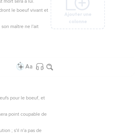
t mort sera à lui.
dront le boeuf vivant et
Ajouter une
Ajouter une
Ajouter une
Ajouter une
Ajouter une
Ajouter une
colonne
colonne
colonne
colonne
colonne
colonne
son maître ne l'ait
eufs pour le boeuf, et
e sera point coupable de
tion ; s'il n'a pas de