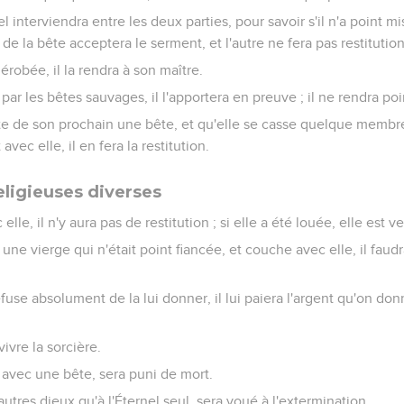
l interviendra entre les deux parties, pour savoir s'il n'a point mi
 de la bête acceptera le serment, et l'autre ne fera pas restitution
dérobée, il la rendra à son maître.
 par les bêtes sauvages, il l'apportera en preuve ; il ne rendra poi
e de son prochain une bête, et qu'elle se casse quelque membre
avec elle, il en fera la restitution.
eligieuses diverses
elle, il n'y aura pas de restitution ; si elle a été louée, elle est 
ne vierge qui n'était point fiancée, et couche avec elle, il faudra
 refuse absolument de la lui donner, il lui paiera l'argent qu'on do
vivre la sorcière.
vec une bête, sera puni de mort.
'autres dieux qu'à l'Éternel seul, sera voué à l'extermination.