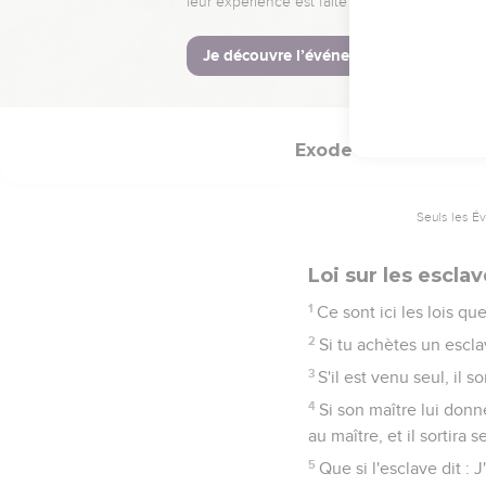
25
Que si tu me fais un a
les souillerais.
26
Et tu ne monteras poi
Exode
21
Seuls les É
Loi sur les escla
1
Ce sont ici les lois qu
2
Si tu achètes un esclav
3
S'il est venu seul, il s
4
Si son maître lui donn
au maître, et il sortira s
5
Que si l'esclave dit :