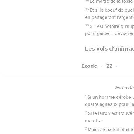
Le maître de la fosse f
35
Et si le boeuf de que
en partageront l'argent,
36
S'il est notoire qu'a
point gardé, il devra re
Les vols d'anima
Exode
22
Seuls les É
1
Si un homme dérobe un 
quatre agneaux pour l'
2
Si le larron est trouvé
meurtre.
3
Mais si le soleil était 