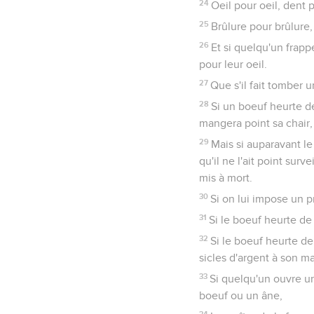
24
Oeil pour oeil, dent 
25
Brûlure pour brûlure,
26
Et si quelqu'un frappe 
pour leur oeil.
27
Que s'il fait tomber u
28
Si un boeuf heurte d
mangera point sa chair,
29
Mais si auparavant le
qu'il ne l'ait point sur
mis à mort.
30
Si on lui impose un p
31
Si le boeuf heurte de 
32
Si le boeuf heurte d
sicles d'argent à son ma
33
Si quelqu'un ouvre un
boeuf ou un âne,
34