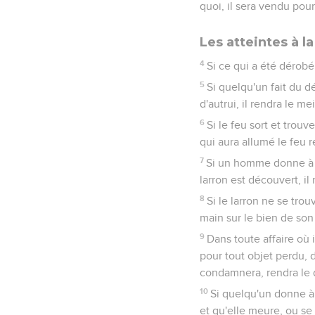
quoi, il sera vendu pour
Les atteintes à l
4
Si ce qui a été dérobé 
5
Si quelqu'un fait du 
d'autrui, il rendra le m
6
Si le feu sort et trou
qui aura allumé le feu 
7
Si un homme donne à so
larron est découvert, il
8
Si le larron ne se trou
main sur le bien de son
9
Dans toute affaire où 
pour tout objet perdu, d
condamnera, rendra le 
10
Si quelqu'un donne à
et qu'elle meure, ou s