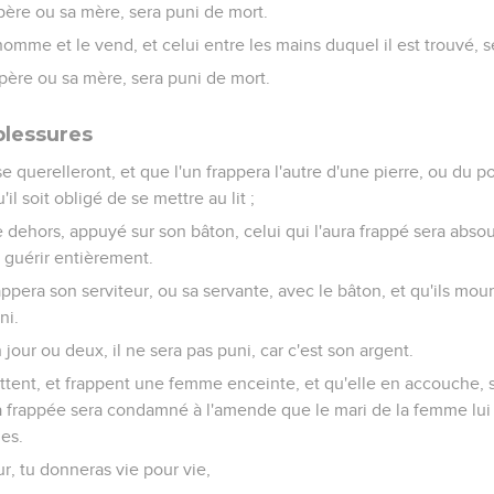
père ou sa mère, sera puni de mort.
omme et le vend, et celui entre les mains duquel il est trouvé, s
père ou sa mère, sera puni de mort.
blessures
uerelleront, et que l'un frappera l'autre d'une pierre, ou du poin
il soit obligé de se mettre au lit ;
he dehors, appuyé sur son bâton, celui qui l'aura frappé sera absou
 guérir entièrement.
ra son serviteur, ou sa servante, avec le bâton, et qu'ils mourr
ni.
n jour ou deux, il ne sera pas puni, car c'est son argent.
tent, et frappent une femme enceinte, et qu'elle en accouche, sa
ra frappée sera condamné à l'amende que le mari de la femme lui i
es.
ur, tu donneras vie pour vie,