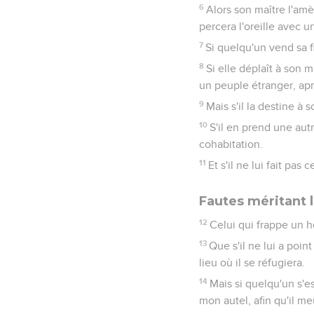
6
Alors son maître l'amè
percera l'oreille avec un
7
Si quelqu'un vend sa f
8
Si elle déplaît à son ma
un peuple étranger, apr
9
Mais s'il la destine à so
10
S'il en prend une autr
cohabitation.
11
Et s'il ne lui fait pas
Fautes méritant 
12
Celui qui frappe un 
13
Que s'il ne lui a poin
lieu où il se réfugiera.
14
Mais si quelqu'un s'e
mon autel, afin qu'il me