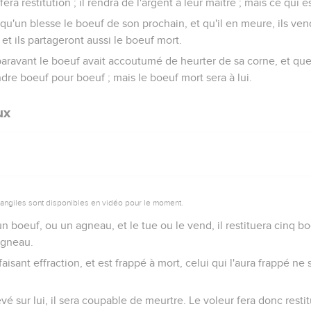
era restitution ; il rendra de l'argent à leur maître ; mais ce qui es
lqu'un blesse le boeuf de son prochain, et qu'il en meure, ils ven
 et ils partageront aussi le boeuf mort.
uparavant le boeuf avait accoutumé de heurter de sa corne, et que 
ndre boeuf pour boeuf ; mais le boeuf mort sera à lui.
ux
vangiles sont disponibles en vidéo pour le moment.
boeuf, ou un agneau, et le tue ou le vend, il restituera cinq bo
agneau.
 faisant effraction, et est frappé à mort, celui qui l'aura frappé n
levé sur lui, il sera coupable de meurtre. Le voleur fera donc restitu