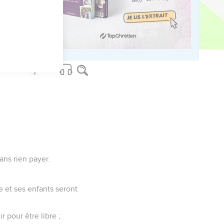
s sur elles ton fer, tu
couverte.
sans rien payer.
e et ses enfants seront
 pour être libre ;