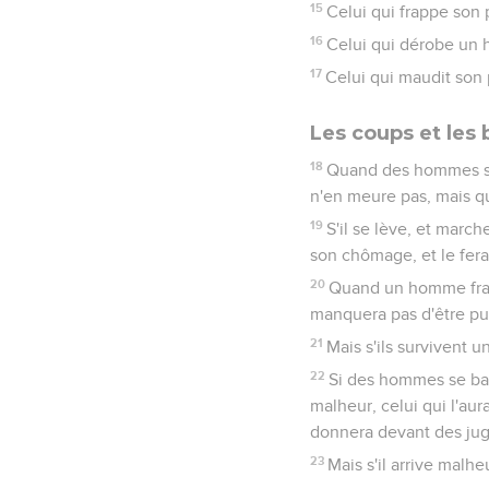
15
Celui qui frappe son 
16
Celui qui dérobe un h
17
Celui qui maudit son 
Les coups et les 
18
Quand des hommes se q
n'en meure pas, mais qu'
19
S'il se lève, et marc
son chômage, et le fera
20
Quand un homme frappe
manquera pas d'être pu
21
Mais s'ils survivent u
22
Si des hommes se bat
malheur, celui qui l'au
donnera devant des jug
23
Mais s'il arrive malhe