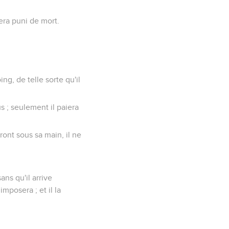
era puni de mort.
g, de telle sorte qu'il
s ; seulement il paiera
ont sous sa main, il ne
ns qu'il arrive
mposera ; et il la