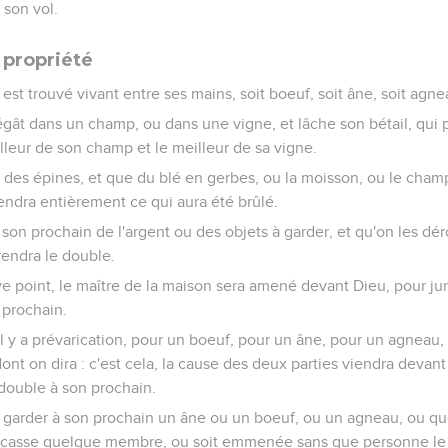
 son vol.
a propriété
est trouvé vivant entre ses mains, soit boeuf, soit âne, soit agnea
dégât dans un champ, ou dans une vigne, et lâche son bétail, qui
eilleur de son champ et le meilleur de sa vigne.
ve des épines, et que du blé en gerbes, ou la moisson, ou le cham
rendra entièrement ce qui aura été brûlé.
n prochain de l'argent ou des objets à garder, et qu'on les déro
 rendra le double.
ve point, le maître de la maison sera amené devant Dieu, pour jurer
 prochain.
il y a prévarication, pour un boeuf, pour un âne, pour un agneau
ont on dira : c'est cela, la cause des deux parties viendra devant
double à son prochain.
 garder à son prochain un âne ou un boeuf, ou un agneau, ou qu
e casse quelque membre, ou soit emmenée sans que personne le 