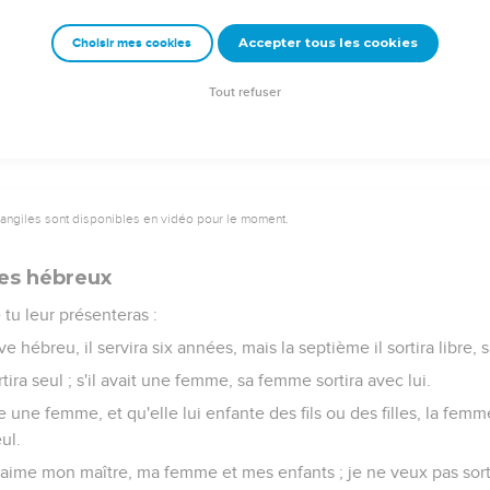
utel de pierres, tu ne les emploieras point taillées ; car si tu levai
Accepter tous les cookies
Choisir mes cookies
nt à mon autel par des degrés, afin que ta nudité n'y soit pas dé
Tout refuser
vangiles sont disponibles en vidéo pour le moment.
ves hébreux
e tu leur présenteras :
e hébreu, il servira six années, mais la septième il sortira libre, 
ortira seul ; s'il avait une femme, sa femme sortira avec lui.
e une femme, et qu'elle lui enfante des fils ou des filles, la femm
eul.
 J'aime mon maître, ma femme et mes enfants ; je ne veux pas sortir