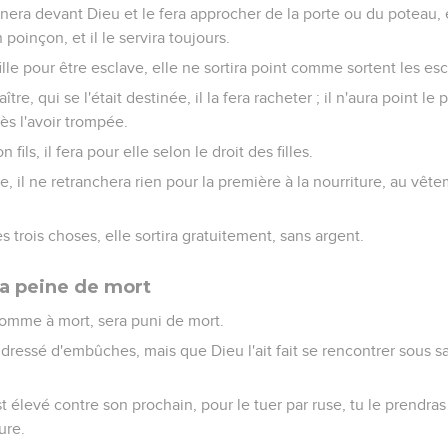
nera devant Dieu et le fera approcher de la porte ou du poteau, e
 poinçon, et il le servira toujours.
ille pour être esclave, elle ne sortira point comme sortent les esc
ître, qui se l'était destinée, il la fera racheter ; il n'aura point l
ès l'avoir trompée.
n fils, il fera pour elle selon le droit des filles.
e, il ne retranchera rien pour la première à la nourriture, au vêtem
 ces trois choses, elle sortira gratuitement, sans argent.
la peine de mort
homme à mort, sera puni de mort.
t dressé d'embûches, mais que Dieu l'ait fait se rencontrer sous sa 
st élevé contre son prochain, pour le tuer par ruse, tu le prendr
ure.