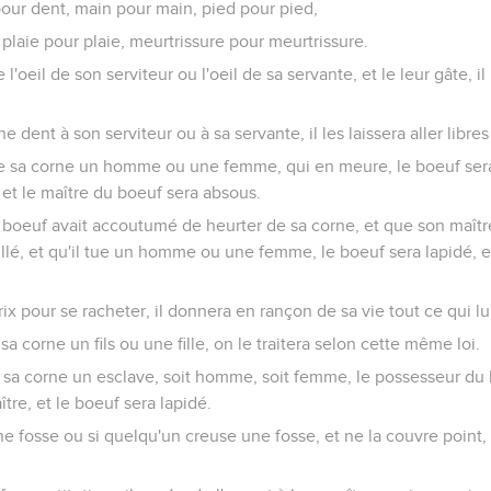
pour dent, main pour main, pied pour pied,
 plaie pour plaie, meurtrissure pour meurtrissure.
l'oeil de son serviteur ou l'oeil de sa servante, et le leur gâte, il l
ne dent à son serviteur ou à sa servante, il les laissera aller libre
e sa corne un homme ou une femme, qui en meure, le boeuf sera 
 et le maître du boeuf sera absous.
 boeuf avait accoutumé de heurter de sa corne, et que son maître 
veillé, et qu'il tue un homme ou une femme, le boeuf sera lapidé, e
rix pour se racheter, il donnera en rançon de sa vie tout ce qui l
sa corne un fils ou une fille, on le traitera selon cette même loi.
e sa corne un esclave, soit homme, soit femme, le possesseur du
ître, et le boeuf sera lapidé.
e fosse ou si quelqu'un creuse une fosse, et ne la couvre point, 