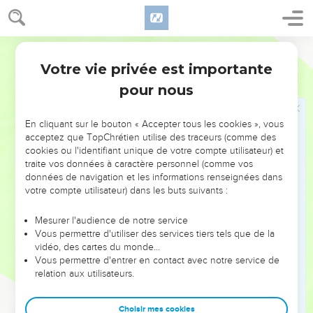
paiera tout ce qui lui sera imposé.
31
Si c’est un fils ou une fille que le bœuf frappe, on lui
appliquera cette règle ;
Segond 21
32
mais si c’est un esclave, homme ou femme, on donnera
Votre vie privée est importante
Exode
21
30 pièces d'argent au maître de l'esclave et le bœuf sera
pour nous
lapidé.
33
» Si un homme retire le couvercle d’une citerne, ou bien si
En cliquant sur le bouton « Accepter tous les cookies », vous
un homme en creuse une sans la couvrir, et qu'il y tombe un
acceptez que TopChrétien utilise des traceurs (comme des
cookies ou l'identifiant unique de votre compte utilisateur) et
bœuf ou un âne,
traite vos données à caractère personnel (comme vos
34
le possesseur de la citerne paiera au maître la valeur de
données de navigation et les informations renseignées dans
l'animal en argent et gardera l'animal mort.
votre compte utilisateur) dans les buts suivants :
35
» Si le bœuf d'un homme frappe de ses cornes le bœuf
Mesurer l'audience de notre service
d'un autre homme et que la mort en résulte, ils vendront le
Vous permettre d'utiliser des services tiers tels que de la
bœuf vivant et en partageront le prix ; ils partageront aussi le
vidéo, des cartes du monde…
bœuf mort.
Vous permettre d'entrer en contact avec notre service de
relation aux utilisateurs.
36
Mais s'il est connu que le bœuf avait déjà tendance à
frapper et si son maître ne l'a pas surveillé, ce maître rendra
Choisir mes cookies