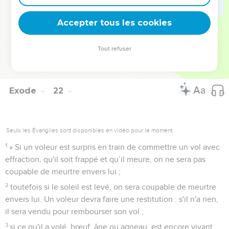
bœuf pour bœuf et gardera le bœuf mort.
Accepter tous les cookies
Les vols d'animaux
37
» Si un homme vole un bœuf ou un agneau et qu'il
Tout refuser
l'égorge ou le vende, il restituera 5 bœufs pour le bœuf et 4
agneaux pour l'agneau.
Exode
22
Seuls les Évangiles sont disponibles en vidéo pour le moment.
1
» Si un voleur est surpris en train de commettre un vol avec
effraction, qu'il soit frappé et qu’il meure, on ne sera pas
coupable de meurtre envers lui ;
2
toutefois si le soleil est levé, on sera coupable de meurtre
envers lui. Un voleur devra faire une restitution : s'il n'a rien,
il sera vendu pour rembourser son vol ;
3
si ce qu'il a volé, bœuf, âne ou agneau, est encore vivant