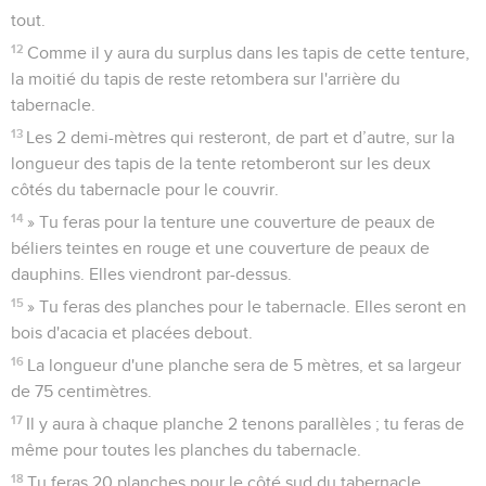
tout.
12
Comme il y aura du surplus dans les tapis de cette tenture,
la moitié du tapis de reste retombera sur l'arrière du
tabernacle.
13
Les 2 demi-mètres qui resteront, de part et d’autre, sur la
longueur des tapis de la tente retomberont sur les deux
côtés du tabernacle pour le couvrir.
14
» Tu feras pour la tenture une couverture de peaux de
béliers teintes en rouge et une couverture de peaux de
dauphins. Elles viendront par-dessus.
15
» Tu feras des planches pour le tabernacle. Elles seront en
bois d'acacia et placées debout.
16
La longueur d'une planche sera de 5 mètres, et sa largeur
de 75 centimètres.
17
Il y aura à chaque planche 2 tenons parallèles ; tu feras de
même pour toutes les planches du tabernacle.
18
Tu feras 20 planches pour le côté sud du tabernacle.