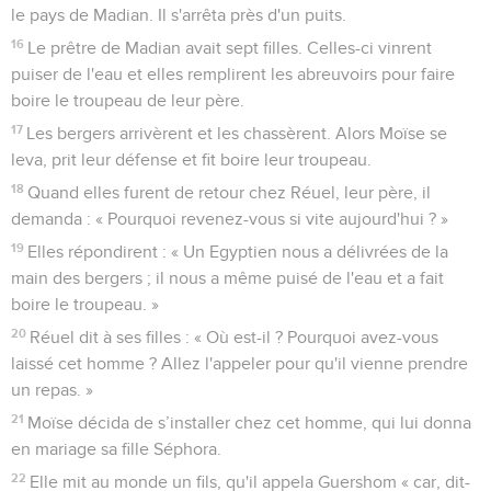
le pays de Madian. Il s'arrêta près d'un puits.
16
Le prêtre de Madian avait sept filles. Celles-ci vinrent
puiser de l'eau et elles remplirent les abreuvoirs pour faire
boire le troupeau de leur père.
17
Les bergers arrivèrent et les chassèrent. Alors Moïse se
leva, prit leur défense et fit boire leur troupeau.
18
Quand elles furent de retour chez Réuel, leur père, il
demanda : « Pourquoi revenez-vous si vite aujourd'hui ? »
19
Elles répondirent : « Un Egyptien nous a délivrées de la
main des bergers ; il nous a même puisé de l'eau et a fait
boire le troupeau. »
20
Réuel dit à ses filles : « Où est-il ? Pourquoi avez-vous
laissé cet homme ? Allez l'appeler pour qu'il vienne prendre
un repas. »
21
Moïse décida de s’installer chez cet homme, qui lui donna
en mariage sa fille Séphora.
22
Elle mit au monde un fils, qu'il appela Guershom « car, dit-