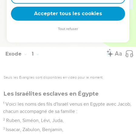
communauté de rois-prêtres » et « une nation sainte » :
l’Eglise (1 P 2.9).
Accepter tous les cookies
La Bible Du Semeur Copyright © 1992, 1999 by Biblica, Inc.® Used by
Tout refuser
permission. All rights reserved worldwide.
Exode
1
Seuls les Évangiles sont disponibles en vidéo pour le moment.
Les Israélites esclaves en Égypte
1
Voici les noms des fils d'Israël venus en Egypte avec Jacob,
chacun accompagné de sa famille :
2
Ruben, Siméon, Lévi, Juda,
3
Issacar, Zabulon, Benjamin,