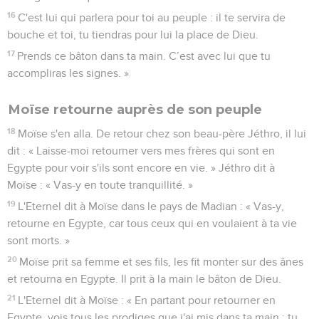
16
C'est lui qui parlera pour toi au peuple : il te servira de
bouche et toi, tu tiendras pour lui la place de Dieu.
17
Prends ce bâton dans ta main. C’est avec lui que tu
accompliras les signes. »
Moïse retourne auprès de son peuple
18
Moïse s'en alla. De retour chez son beau-père Jéthro, il lui
dit : « Laisse-moi retourner vers mes frères qui sont en
Egypte pour voir s'ils sont encore en vie. » Jéthro dit à
Moïse : « Vas-y en toute tranquillité. »
19
L'Eternel dit à Moïse dans le pays de Madian : « Vas-y,
retourne en Egypte, car tous ceux qui en voulaient à ta vie
sont morts. »
20
Moïse prit sa femme et ses fils, les fit monter sur des ânes
et retourna en Egypte. Il prit à la main le bâton de Dieu.
21
L'Eternel dit à Moïse : « En partant pour retourner en
Egypte, vois tous les prodiges que j'ai mis dans ta main : tu