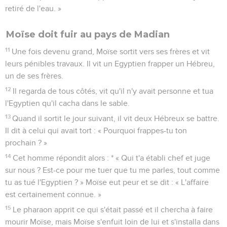
retiré de l'eau. »
Moïse doit fuir au pays de Madian
11
Une fois devenu grand, Moïse sortit vers ses frères et vit
leurs pénibles travaux. Il vit un Egyptien frapper un Hébreu,
un de ses frères.
12
Il regarda de tous côtés, vit qu'il n'y avait personne et tua
l'Egyptien qu'il cacha dans le sable.
13
Quand il sortit le jour suivant, il vit deux Hébreux se battre.
Il dit à celui qui avait tort : « Pourquoi frappes-tu ton
prochain ? »
14
Cet homme répondit alors : * « Qui t'a établi chef et juge
sur nous ? Est-ce pour me tuer que tu me parles, tout comme
tu as tué l'Egyptien ? » Moïse eut peur et se dit : « L'affaire
est certainement connue. »
15
Le pharaon apprit ce qui s'était passé et il chercha à faire
mourir Moïse, mais Moïse s'enfuit loin de lui et s'installa dans