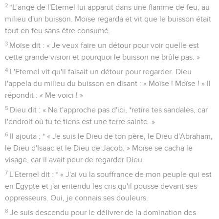
2
*L'ange de l'Eternel lui apparut dans une flamme de feu, au
milieu d'un buisson. Moïse regarda et vit que le buisson était
tout en feu sans être consumé.
3
Moïse dit : « Je veux faire un détour pour voir quelle est
cette grande vision et pourquoi le buisson ne brûle pas. »
4
L'Eternel vit qu'il faisait un détour pour regarder. Dieu
l'appela du milieu du buisson en disant : « Moïse ! Moïse ! » Il
répondit : « Me voici ! »
5
Dieu dit : « Ne t'approche pas d'ici, *retire tes sandales, car
l'endroit où tu te tiens est une terre sainte. »
6
Il ajouta : * « Je suis le Dieu de ton père, le Dieu d'Abraham,
le Dieu d'Isaac et le Dieu de Jacob. » Moïse se cacha le
visage, car il avait peur de regarder Dieu.
7
L'Eternel dit : * « J'ai vu la souffrance de mon peuple qui est
en Egypte et j'ai entendu les cris qu'il pousse devant ses
oppresseurs. Oui, je connais ses douleurs.
8
Je suis descendu pour le délivrer de la domination des