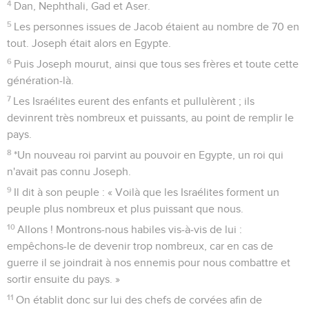
4
Dan, Nephthali, Gad et Aser.
5
Les personnes issues de Jacob étaient au nombre de 70 en
tout. Joseph était alors en Egypte.
6
Puis Joseph mourut, ainsi que tous ses frères et toute cette
génération-là.
7
Les Israélites eurent des enfants et pullulèrent ; ils
devinrent très nombreux et puissants, au point de remplir le
pays.
8
*Un nouveau roi parvint au pouvoir en Egypte, un roi qui
n'avait pas connu Joseph.
9
Il dit à son peuple : « Voilà que les Israélites forment un
peuple plus nombreux et plus puissant que nous.
10
Allons ! Montrons-nous habiles vis-à-vis de lui :
empêchons-le de devenir trop nombreux, car en cas de
guerre il se joindrait à nos ennemis pour nous combattre et
sortir ensuite du pays. »
11
On établit donc sur lui des chefs de corvées afin de