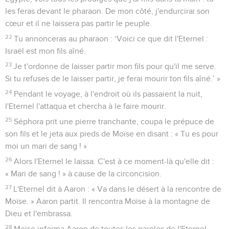
les feras devant le pharaon. De mon côté, j'endurcirai son
cœur et il ne laissera pas partir le peuple.
22
Tu annonceras au pharaon : ‘Voici ce que dit l'Eternel :
Israël est mon fils aîné.
23
Je t'ordonne de laisser partir mon fils pour qu'il me serve.
Si tu refuses de le laisser partir, je ferai mourir ton fils aîné.’ »
24
Pendant le voyage, à l'endroit où ils passaient la nuit,
l'Eternel l'attaqua et chercha à le faire mourir.
25
Séphora prit une pierre tranchante, coupa le prépuce de
son fils et le jeta aux pieds de Moïse en disant : « Tu es pour
moi un mari de sang ! »
26
Alors l'Eternel le laissa. C'est à ce moment-là qu'elle dit :
« Mari de sang ! » à cause de la circoncision.
27
L'Eternel dit à Aaron : « Va dans le désert à la rencontre de
Moïse. » Aaron partit. Il rencontra Moïse à la montagne de
Dieu et l'embrassa.
28
Moïse informa Aaron de toutes les paroles de l'Eternel,