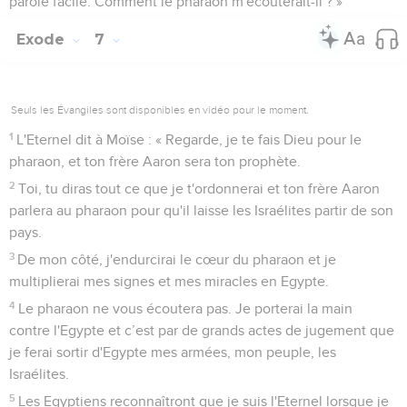
parole facile. Comment le pharaon m'écouterait-il ? »
Exode
7
Seuls les Évangiles sont disponibles en vidéo pour le moment.
1
L'Eternel dit à Moïse : « Regarde, je te fais Dieu pour le
pharaon, et ton frère Aaron sera ton prophète.
2
Toi, tu diras tout ce que je t'ordonnerai et ton frère Aaron
parlera au pharaon pour qu'il laisse les Israélites partir de son
pays.
3
De mon côté, j'endurcirai le cœur du pharaon et je
multiplierai mes signes et mes miracles en Egypte.
4
Le pharaon ne vous écoutera pas. Je porterai la main
contre l'Egypte et c’est par de grands actes de jugement que
je ferai sortir d'Egypte mes armées, mon peuple, les
Israélites.
5
Les Egyptiens reconnaîtront que je suis l'Eternel lorsque je