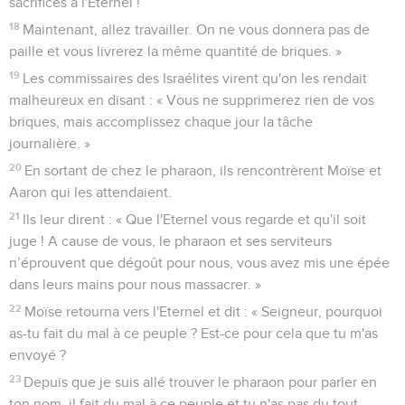
sacrifices à l'Eternel !’
18
Maintenant, allez travailler. On ne vous donnera pas de
paille et vous livrerez la même quantité de briques. »
19
Les commissaires des Israélites virent qu'on les rendait
malheureux en disant : « Vous ne supprimerez rien de vos
briques, mais accomplissez chaque jour la tâche
journalière. »
20
En sortant de chez le pharaon, ils rencontrèrent Moïse et
Aaron qui les attendaient.
21
Ils leur dirent : « Que l'Eternel vous regarde et qu'il soit
juge ! A cause de vous, le pharaon et ses serviteurs
n’éprouvent que dégoût pour nous, vous avez mis une épée
dans leurs mains pour nous massacrer. »
22
Moïse retourna vers l'Eternel et dit : « Seigneur, pourquoi
as-tu fait du mal à ce peuple ? Est-ce pour cela que tu m'as
envoyé ?
23
Depuis que je suis allé trouver le pharaon pour parler en
ton nom, il fait du mal à ce peuple et tu n'as pas du tout