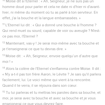
10
Moïse dit à l'Eternel : « Ah, Seigneur, je ne suis pas un
homme doué pour parler et cela ne date ni d'hier ni d'avant-
hier, ni même du moment où tu as parlé à ton serviteur. En
effet, j'ai la bouche et la langue embarrassées. »
11
L'Eternel lui dit : « Qui a donné une bouche à l'homme ?
Qui rend muet ou sourd, capable de voir ou aveugle ? N'est-
ce pas moi, l'Eternel ?
12
Maintenant, vas-y ! Je serai moi-même avec ta bouche et
je t'enseignerai ce que tu devras dire. »
13
Moïse dit : « Ah, Seigneur, envoie quelqu’un d’autre que
moi ! »
14
Alors la colère de l'Eternel s'enflamma contre Moïse. Il dit :
« N'y a-t-il pas ton frère Aaron, le Lévite ? Je sais qu'il parlera
facilement, lui. Le voici même qui vient à ta rencontre.
Quand il te verra, il se réjouira dans son cœur.
15
Tu lui parleras et tu mettras les paroles dans sa bouche, et
moi, je serai avec ta bouche et avec sa bouche et je vous
enseignerai ce que vous devrez faire.