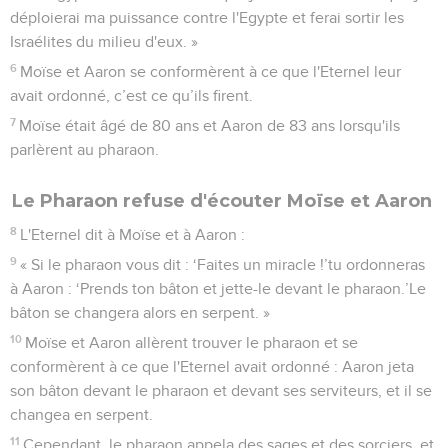
déploierai ma puissance contre l'Egypte et ferai sortir les
Israélites du milieu d'eux. »
6
Moïse et Aaron se conformèrent à ce que l'Eternel leur
avait ordonné, c’est ce qu’ils firent.
7
Moïse était âgé de 80 ans et Aaron de 83 ans lorsqu'ils
parlèrent au pharaon.
Le Pharaon refuse d'écouter Moïse et Aaron
8
L'Eternel dit à Moïse et à Aaron :
9
« Si le pharaon vous dit : ‘Faites un miracle !’tu ordonneras
à Aaron : ‘Prends ton bâton et jette-le devant le pharaon.’Le
bâton se changera alors en serpent. »
10
Moïse et Aaron allèrent trouver le pharaon et se
conformèrent à ce que l'Eternel avait ordonné : Aaron jeta
son bâton devant le pharaon et devant ses serviteurs, et il se
changea en serpent.
11
Cependant, le pharaon appela des sages et des sorciers, et