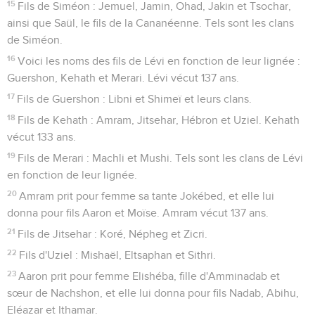
15
Fils de Siméon : Jemuel, Jamin, Ohad, Jakin et Tsochar,
ainsi que Saül, le fils de la Cananéenne. Tels sont les clans
de Siméon.
16
Voici les noms des fils de Lévi en fonction de leur lignée :
Guershon, Kehath et Merari. Lévi vécut 137 ans.
17
Fils de Guershon : Libni et Shimeï et leurs clans.
18
Fils de Kehath : Amram, Jitsehar, Hébron et Uziel. Kehath
vécut 133 ans.
19
Fils de Merari : Machli et Mushi. Tels sont les clans de Lévi
en fonction de leur lignée.
20
Amram prit pour femme sa tante Jokébed, et elle lui
donna pour fils Aaron et Moïse. Amram vécut 137 ans.
21
Fils de Jitsehar : Koré, Népheg et Zicri.
22
Fils d'Uziel : Mishaël, Eltsaphan et Sithri.
23
Aaron prit pour femme Elishéba, fille d'Amminadab et
sœur de Nachshon, et elle lui donna pour fils Nadab, Abihu,
Eléazar et Ithamar.