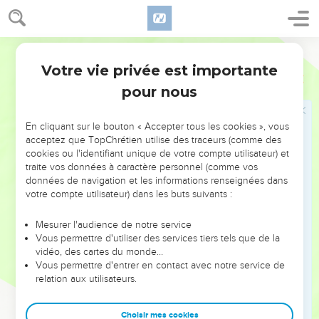
Exode
Introduction
se manifester la présence du Suzerain au milieu de son
peuple (ch.25 à 31). C’est alors qu’éclate la crise du veau
d’or, avec l’arrêt des procédures de l’alliance (32.1 à 34.3).
Votre vie privée est importante
Mais dans son amour, l’Eternel réaffirme sa volonté de faire
alliance avec Israël (34.4-35), et après la construction du
pour nous
tabernacle, son sanctuaire (35.1 à 40.33), « la nuée
enveloppa la tente de la Rencontre et la gloire de l’Eternel
En cliquant sur le bouton « Accepter tous les cookies », vous
remplit le tabernacle » (40.34).
acceptez que TopChrétien utilise des traceurs (comme des
cookies ou l'identifiant unique de votre compte utilisateur) et
traite vos données à caractère personnel (comme vos
L’exode, avec l’alliance du Sinaï, est l’événement fondateur
données de navigation et les informations renseignées dans
par lequel un peuple opprimé, Israël, est devenu pour
votre compte utilisateur) dans les buts suivants :
l’Eternel « un royaume de prêtres, une nation sainte » (19.6).
Tout au long de leur histoire, les Israélites se souviendront
Mesurer l'audience de notre service
Vous permettre d'utiliser des services tiers tels que de la
de cette délivrance miraculeuse, rappelée dans l’année «
vidéo, des cartes du monde…
liturgique » par les fêtes de la Pâque et des Cabanes.
Vous permettre d'entrer en contact avec notre service de
Jusqu’au jour où s’accomplira le grand Exode hors du péché
relation aux utilisateurs.
grâce au sacrifice de Jésus, l’« agneau pascal » (1 Co 5.7),
qui s’est donné lui-même pour fonder, par l’Esprit, « une
Choisir mes cookies