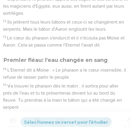
les magiciens d'Egypte, eux aussi, en firent autant par leurs
sortilèges.
12
Ils jetèrent tous leurs bâtons et ceux-ci se changèrent en
serpents. Mais le bâton d'Aaron engloutit les leurs.
13
Le cœur du pharaon s'endurcit et il n'écouta pas Moïse et
Aaron. Cela se passa comme l'Eternel l'avait dit.
Premier fléau: l'eau changée en sang
14
L'Eternel dit à Moïse : « Le pharaon a le cœur insensible, il
refuse de laisser partir le peuple.
15
Va trouver le pharaon dès le matin ; il sortira pour aller
près de l'eau et tu te présenteras devant lui au bord du
fleuve. Tu prendras à la main le bâton qui a été changé en
serpent
16
et tu diras au pharaon : ‘L'Eternel, le Dieu des Hébreux,
m'a envoyé vers toi pour te dire : Laisse partir mon peuple
Contenus
Versions
Commentaires
Strong
Dictionnaire
afin qu'il me serve dans le désert, et jusqu'à présent tu n'as