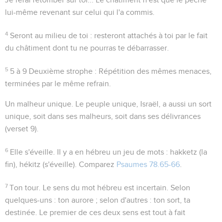
lui-même revenant sur celui qui l'a commis.
4
Seront au milieu de toi
: resteront attachés à toi par le fait
du châtiment dont tu ne pourras te débarrasser.
5
5 à 9
Deuxième strophe : Répétition des mêmes menaces,
terminées par le même refrain.
Un malheur unique
. Le peuple unique, Israël, a aussi un sort
unique, soit dans ses malheurs, soit dans ses délivrances
(verset 9).
6
Elle s'éveille
. Il y a en hébreu un jeu de mots :
hakketz
(la
fin),
hékitz
(s'éveille). Comparez
Psaumes 78.65-66
.
7
Ton tour
. Le sens du mot hébreu est incertain. Selon
quelques-uns :
ton aurore
; selon d'autres :
ton sort
, ta
destinée. Le premier de ces deux sens est tout à fait