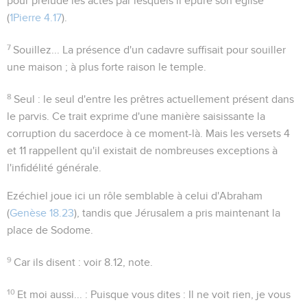
pour prélude les actes par lesquels il épure son église
(
1Pierre 4.17
).
7
Souillez...
La présence d'un cadavre suffisait pour souiller
une maison ; à plus forte raison le temple.
8
Seul
: le seul d'entre les prêtres actuellement présent dans
le parvis. Ce trait exprime d'une manière saisissante la
corruption du sacerdoce à ce moment-là. Mais les versets 4
et 11 rappellent qu'il existait de nombreuses exceptions à
l'infidélité générale.
Ezéchiel joue ici un rôle semblable à celui d'Abraham
(
Genèse 18.23
), tandis que Jérusalem a pris maintenant la
place de Sodome.
9
Car ils disent
: voir
8.12
, note.
10
Et moi aussi...
: Puisque vous dites : Il ne voit rien, je vous