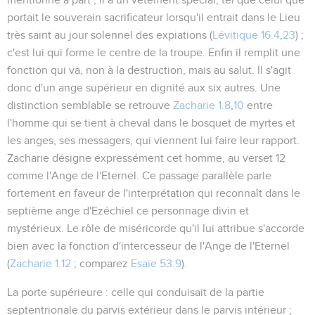
portait le souverain sacrificateur lorsqu'il entrait dans le Lieu
très saint au jour solennel des expiations (
Lévitique 16.4
,
23
) ;
c'est lui qui forme le centre de la troupe. Enfin il remplit une
fonction qui va, non à la destruction, mais au salut. Il s'agit
donc d'un ange supérieur en dignité aux six autres. Une
distinction semblable se retrouve
Zacharie 1.8
,
10
entre
l'homme qui se tient à cheval dans le bosquet de myrtes et
les anges, ses messagers, qui viennent lui faire leur rapport.
Zacharie désigne expressément cet homme, au verset 12
comme l'Ange de l'Eternel. Ce passage parallèle parle
fortement en faveur de l'interprétation qui reconnaît dans le
septième ange d'Ezéchiel ce personnage divin et
mystérieux. Le rôle de miséricorde qu'il lui attribue s'accorde
bien avec la fonction d'intercesseur de l'Ange de l'Eternel
(
Zacharie 1.12
; comparez
Esaïe 53.9
).
La porte supérieure
: celle qui conduisait de la partie
septentrionale du parvis extérieur dans le parvis intérieur ;