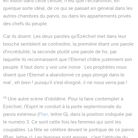
en vision dans cette cellule, n'est que l'échantillon, en
quelque sorte idéal, de ce qui se passait en général dans les
autres chambres du parvis, ou dans les appartements privés
des chefs du peuple.
Car ils disent
. Les deux paroles qu'Ezéchiel met dans leur
bouche semblent se contredire, la première étant une parole
d'incrédulité, la seconde plutôt une parole de foi, par
laquelle ils reconnaissent que l'Eternel châtie justement son
peuple. Il faut donc y voir une ironie : Les prophètes nous
disent que l'Eternel a abandonné ce pays plongé dans le
mal ; eh bien ! puisqu'il s'est éloigné, il ne nous verra pas !
14
Une autre scène d'idolâtrie. Pour la faire contempler à
Ezéchiel, l'Esprit le conduit à la porte septentrionale du
parvis extérieur (
Plan
, lettre G), dans la position indiquée par
le numéro 3. Ce sont cette fois les
femmes
qui sont les
coupables. La fête se célèbre devant le portique de ce parvis
(Plan, lettre c). Les femmes sont
assises
: c'est l'attitude du