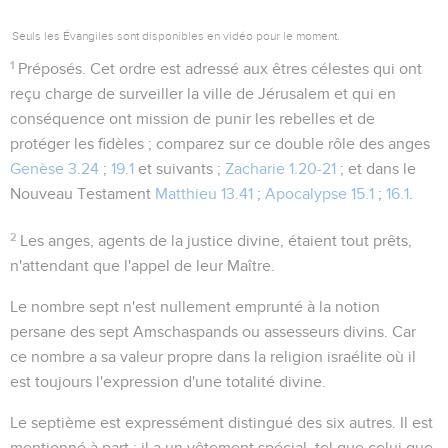
Seuls les Évangiles sont disponibles en vidéo pour le moment.
1
Préposés
. Cet ordre est adressé aux êtres célestes qui ont
reçu charge de surveiller la ville de Jérusalem et qui en
conséquence ont mission de punir les rebelles et de
protéger les fidèles ; comparez sur ce double rôle des anges
Genèse 3.24
;
19.1
et suivants ;
Zacharie 1.20-21
; et dans le
Nouveau Testament
Matthieu 13.41
;
Apocalypse 15.1
;
16.1
.
2
Les anges, agents de la justice divine, étaient tout prêts,
n'attendant que l'appel de leur Maître.
Le nombre
sept
n'est nullement emprunté à la notion
persane des sept Amschaspands ou assesseurs divins. Car
ce nombre a sa valeur propre dans la religion israélite où il
est toujours l'expression d'une totalité divine.
Le
septième
est expressément distingué des six autres. Il est
mentionné à part ; il a un vêtement spécial, tel que celui que