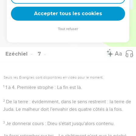
de Moab en face de Jérusalem, de l'autre côté de la mer
Accepter tous les cookies
Morte, non loin de Diblathaïm (
Nombres 33.46
).
Tout refuser
Autres ressources sur theotex.org, contact theotex@gmail.com
Ezéchiel
7
Seuls les Évangiles sont disponibles en vidéo pour le moment.
1
1 à 4
. Première strophe : La fin est là.
2
De la terre
: évidemment, dans le sens restreint : la terre de
Juda. Le malheur doit l'envahir des quatre côtés à la fois.
3
Je donnerai cours
: Dieu s'était jusqu'alors contenu.
Je ferai retomber sur toi...
Le châtiment n'est que le péché