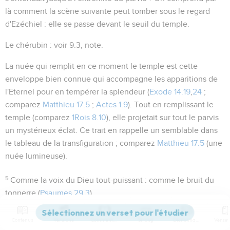
là comment la scène suivante peut tomber sous le regard
d'Ezéchiel : elle se passe devant le seuil du temple.
Le chérubin
: voir
9.3
, note.
La nuée
qui remplit en ce moment le temple est cette
enveloppe bien connue qui accompagne les apparitions de
l'Eternel pour en tempérer la splendeur (
Exode 14.19
,
24
;
comparez
Matthieu 17.5
;
Actes 1.9
). Tout en remplissant le
temple (comparez
1Rois 8.10
), elle projetait sur tout le parvis
un mystérieux éclat. Ce trait en rappelle un semblable dans
le tableau de la transfiguration ; comparez
Matthieu 17.5
(
une
nuée lumineuse
).
5
Comme la voix du Dieu tout-puissant
: comme le bruit du
tonnerre (
Psaumes 29.3
).
Ce bruit de tonnerre montre que le chariot était en
Contenus
Versions
Commentaires
Strong
Dictionnaire
mouvement. Il se transportait à la suite de l'Eternel pour