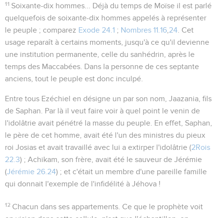
11
Soixante-dix hommes...
Déjà du temps de Moïse il est parlé
quelquefois de soixante-dix hommes appelés à représenter
le peuple ; comparez
Exode 24.1
;
Nombres 11.16
,
24
. Cet
usage reparaît à certains moments, jusqu'à ce qu'il devienne
une institution permanente, celle du sanhédrin, après le
temps des Maccabées. Dans la personne de ces septante
anciens, tout le peuple est donc inculpé.
Entre tous Ezéchiel en désigne un par son nom,
Jaazania, fils
de Saphan
. Par là il veut faire voir à quel point le venin de
l'idolâtrie avait pénétré la masse du peuple. En effet, Saphan,
le père de cet homme, avait été l'un des ministres du pieux
roi Josias et avait travaillé avec lui a extirper l'idolâtrie (
2Rois
22.3
) ; Achikam, son frère, avait été le sauveur de Jérémie
(
Jérémie 26.24
) ; et c'était un membre d'une pareille famille
qui donnait l'exemple de l'infidélité à Jéhova !
12
Chacun dans ses appartements
. Ce que le prophète voit