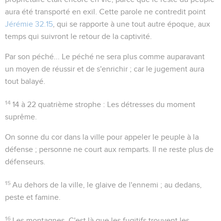
aura été transporté en exil. Cette parole ne contredit point
Jérémie 32.15
, qui se rapporte à une tout autre époque, aux
temps qui suivront le retour de la captivité.
Par son péché...
Le péché ne sera plus comme auparavant
un moyen de réussir et de s'enrichir ; car le jugement aura
tout balayé.
14
14 à 22
quatrième strophe : Les détresses du moment
suprême.
On sonne du cor dans la ville pour appeler le peuple à la
défense ; personne ne court aux remparts. Il ne reste plus de
défenseurs.
15
Au dehors de la ville, le glaive de l'ennemi ; au dedans,
peste et famine.
16
Les montagnes
. C'est là que les fugitifs trouvent les