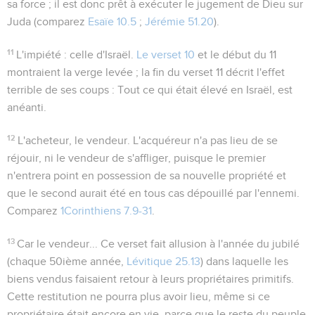
sa force ; il est donc prêt à exécuter le jugement de Dieu sur
Juda (comparez
Esaïe 10.5
;
Jérémie 51.20
).
11
L'impiété
: celle d'Israël.
Le verset 10
et le début du 11
montraient la verge levée ; la fin du verset 11 décrit l'effet
terrible de ses coups : Tout ce qui était élevé en Israël, est
anéanti.
12
L'acheteur, le vendeur
. L'acquéreur n'a pas lieu de se
réjouir, ni le vendeur de s'affliger, puisque le premier
n'entrera point en possession de sa nouvelle propriété et
que le second aurait été en tous cas dépouillé par l'ennemi.
Comparez
1Corinthiens 7.9-31
.
13
Car le vendeur...
Ce verset fait allusion à l'année du jubilé
(chaque 50ième année,
Lévitique 25.13
) dans laquelle les
biens vendus faisaient retour à leurs propriétaires primitifs.
Cette restitution ne pourra plus avoir lieu, même si ce
propriétaire était encore en vie, parce que le reste du peuple