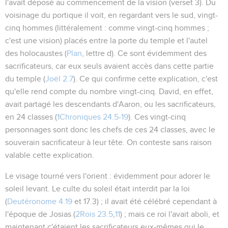
l'avait déposé au commencement de la vision (verset 3). Du
voisinage du portique il voit, en regardant vers le sud, vingt-
cinq hommes (littéralement :
comme
vingt-cinq hommes ;
c'est une vision) placés entre la porte du temple et l'autel
des holocaustes (
Plan
, lettre d). Ce sont évidemment des
sacrificateurs, car eux seuls avaient accès dans cette partie
du temple (
Joël 2.7
). Ce qui confirme cette explication, c'est
qu'elle rend compte du nombre
vingt-cinq
. David, en effet,
avait partagé les descendants d'Aaron, ou les sacrificateurs,
en 24 classes (
1Chroniques 24.5-19
). Ces vingt-cinq
personnages sont donc les chefs de ces 24 classes, avec le
souverain sacrificateur à leur tête. On conteste sans raison
valable cette explication.
Le visage tourné vers l'orient
: évidemment pour adorer le
soleil levant. Le culte du soleil était interdit par la loi
(
Deutéronome 4.19
et
17.3
) ; il avait été célébré cependant à
l'époque de Josias (
2Rois 23.5
,
11
) ; mais ce roi l'avait aboli, et
maintenant c'étaient les sacrificateurs eux-mêmes qui le