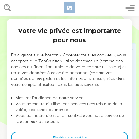
Se souviendront de moi
. Ils se souviendront de l'Eternel, et
non pas seulement de Canaan. Les Israélites qui revinrent de
captivité n'étaient pas mus seulement par un sentiment
Bible annotée
patriotique ; ils soupiraient surtout après le culte de l'Eternel.
Votre vie privée est importante
Ezéchiel
6
L'exil les avait guéris de leur goût pour l'idolâtrie.
pour nous
11
Frappe dans ta main et bats du pied
: signes du regret et
En cliquant sur le bouton « Accepter tous les cookies », vous
de la surprise. Le prophète doit exprimer par là le sentiment
acceptez que TopChrétien utilise des traceurs (comme des
de douleur et d'étonnement qu'éprouve Dieu lui-même à la
cookies ou l'identifiant unique de votre compte utilisateur) et
vue de la méchanceté opiniâtre de son peuple.
traite vos données à caractère personnel (comme vos
données de navigation et les informations renseignées dans
votre compte utilisateur) dans les buts suivants :
12
Les habitants de la ville tombent par l'épée ; ceux qui se
sauvent dans des lieux reculés meurent de la peste ; ceux
Mesurer l'audience de notre service
qui échappent à l'épée et à la peste sont victimes de la
Vous permettre d'utiliser des services tiers tels que de la
famine.
vidéo, des cartes du monde…
Vous permettre d'entrer en contact avec notre service de
relation aux utilisateurs.
13
Comparez versets 4 à 6.
Choisir mes cookies
14
Diblath
. Il s'agit probablement du désert situé dans le pays