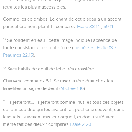
retraites les plus inaccessibles.
Comme les colombes
. Le chant de cet oiseau a un accent
particulièrement plaintif ; comparez
Esaïe 38.14
;
59.11
.
17
Se fondent en eau
: cette image indique l'absence de
toute consistance, de toute force (
Josué 7.5
;
Esaïe 13.7
;
Psaumes 22.15
).
18
Sacs
habits de deuil de toile très grossière.
Chauves
: comparez
5.1
. Se raser la tête était chez les
Israélites un signe de deuil (
Michée 1.16
).
19
Ils jetteront...
Ils jetteront comme inutiles tous ces objets
de leur cupidité qui les avaient fait pécher si souvent, dans
lesquels ils avaient mis leur orgueil, et dont ils s'étaient
même fait des dieux ; comparez
Esaïe 2.20
.