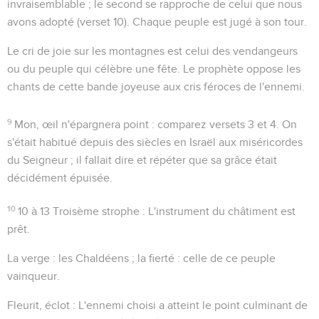
invraisemblable ; le second se rapproche de celui que nous
avons adopté (verset 10). Chaque peuple est jugé
à son tour
.
Le cri de joie sur les montagnes
est celui des vendangeurs
ou du peuple qui célèbre une fête. Le prophète oppose les
chants de cette bande joyeuse aux cris féroces de l'ennemi.
9
Mon, œil n'épargnera point
: comparez versets 3 et 4. On
s'était habitué depuis des siècles en Israël aux miséricordes
du Seigneur ; il fallait dire et répéter que sa grâce était
décidément épuisée.
10
10 à 13
Troisème strophe : L'instrument du châtiment est
prêt.
La verge
: les Chaldéens ;
la fierté
: celle de ce peuple
vainqueur.
Fleurit, éclot
: L'ennemi choisi a atteint le point culminant de