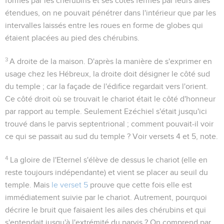
formés par les chérubins et ses côtés fermés par leurs ailes
étendues, on ne pouvait pénétrer dans l'intérieur que par les
intervalles laissés entre les roues en forme de globes qui
étaient placées au pied des chérubins.
3
A droite de la maison
. D'après la manière de s'exprimer en
usage chez les Hébreux, la droite doit désigner le côté sud
du temple ; car la façade de l'édifice regardait vers l'orient.
Ce côté droit où se trouvait le chariot était le côté d'honneur
par rapport au temple. Seulement Ezéchiel s'était jusqu'ici
trouvé dans le parvis septentrional ; comment pouvait-il voir
ce qui se passait au sud du temple ? Voir versets 4 et 5, note.
4
La gloire de l'Eternel s'élève de dessus le chariot (elle en
reste toujours indépendante) et vient se placer au seuil du
temple. Mais
le verset 5
prouve que cette fois elle est
immédiatement suivie par le chariot. Autrement, pourquoi
décrire le bruit que faisaient les ailes des chérubins et qui
s'entendait jusqu'à l'extrémité du parvis ? On comprend par