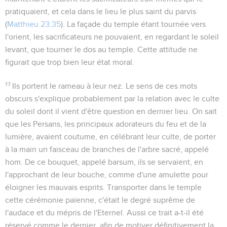
pratiquaient, et cela dans le lieu le plus saint du parvis
(
Matthieu 23.35
). La façade du temple étant tournée vers
l'orient, les sacrificateurs ne pouvaient, en regardant le soleil
levant, que
tourner le dos
au temple. Cette attitude ne
figurait que trop bien leur état moral.
17
Ils portent le rameau à leur nez
. Le sens de ces mots
obscurs s'explique probablement par la relation avec le culte
du soleil dont il vient d'être question en dernier lieu. On sait
que les Persans, les principaux adorateurs du feu et de la
lumière, avaient coutume, en célébrant leur culte, de porter
à la main un faisceau de branches de l'arbre sacré, appelé
hom
. De ce bouquet, appelé
barsum
, ils se servaient, en
l'approchant de leur bouche, comme d'une amulette pour
éloigner les mauvais esprits. Transporter dans le temple
cette cérémonie païenne, c'était le degré suprême de
l'audace et du mépris de l'Eternel. Aussi ce trait a-t-il été
réservé comme le dernier, afin de motiver définitivement la