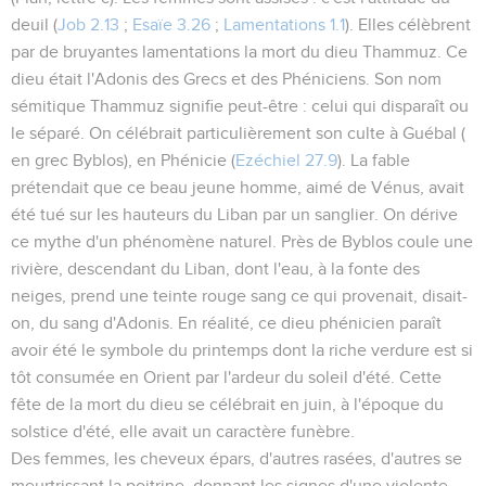
deuil (
Job 2.13
;
Esaïe 3.26
;
Lamentations 1.1
). Elles célèbrent
par de bruyantes lamentations la mort du dieu
Thammuz
. Ce
dieu était l'Adonis des Grecs et des Phéniciens. Son nom
sémitique Thammuz signifie peut-être : celui
qui disparaît
ou
le séparé
. On célébrait particulièrement son culte à Guébal (
en grec Byblos), en Phénicie (
Ezéchiel 27.9
). La fable
prétendait que ce beau jeune homme, aimé de Vénus, avait
été tué sur les hauteurs du Liban par un sanglier. On dérive
ce mythe d'un phénomène naturel. Près de Byblos coule une
rivière, descendant du Liban, dont l'eau, à la fonte des
neiges, prend une teinte rouge sang ce qui provenait, disait-
on, du sang d'Adonis. En réalité, ce dieu phénicien paraît
avoir été le symbole du printemps dont la riche verdure est si
tôt consumée en Orient par l'ardeur du soleil d'été. Cette
fête de la mort du dieu se célébrait en juin, à l'époque du
solstice d'été, elle avait un caractère funèbre.
Des femmes, les cheveux épars, d'autres rasées, d'autres se
meurtrissant la poitrine, donnant les signes d'une violente