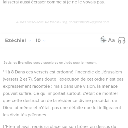
laisserai
aussi
écraser comme si je ne le voyais pas.
Autres ressources sur theotex.org, contact theotex@gmail.com
Ezéchiel
10
Seuls les Évangiles sont disponibles en vidéo pour le moment.
1
1 à 8
Dans ces versets est ordonné l'incendie de Jérusalem
(versets 2 et 7). Sans doute l'exécution de cet ordre n'est pas
expressément racontée ; mais dans une vision, la menace
pouvait suffire. Ce qui importait surtout, c'était de montrer
que cette destruction de la résidence divine procédait de
Dieu lui-même et n'était pas une défaite que lui infligeaient
les divinités païennes.
L'Eternel avait repris sa place sur son trône, au-dessus du