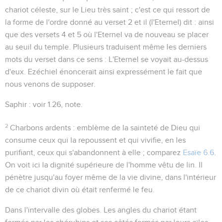
chariot céleste, sur le Lieu très saint ; c'est ce qui ressort de
la forme de l'ordre donné au verset 2
et il
(l'Eternel)
dit
: ainsi
que des versets 4 et 5 où l'Eternel va de nouveau se placer
au seuil du temple. Plusieurs traduisent même les derniers
mots du verset dans ce sens : L'Eternel se voyait au-dessus
d'eux. Ezéchiel énoncerait ainsi expressément le fait que
nous venons de supposer.
Saphir
: voir
1.26
, note.
2
Charbons ardents
: emblème de la sainteté de Dieu qui
consume ceux qui la repoussent et qui vivifie, en les
purifiant, ceux qui s'abandonnent à elle ; comparez
Esaïe 6.6
.
On voit ici la dignité supérieure de l'homme vêtu de lin. Il
pénètre jusqu'au foyer même de la vie divine, dans l'intérieur
de ce chariot divin où était renfermé le feu.
Dans l'intervalle des globes
. Les angles du chariot étant