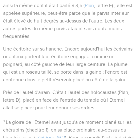
ainsi la même dont il était parlé
8.3,5
(
Plan
, lettre F) ; elle est
appelée
supérieure
, peut-être parce que le parvis intérieur
était élevé de huit degrés au-dessus de l'autre. Les deux
autres portes du même parvis étaient sans doute moins
fréquentées.
Une écritoire sur sa hanche
. Encore aujourd'hui les écrivains
orientaux portent leur écritoire engagée, comme un
poignard, au côté gauche de leur large ceinture. La plume,
qui est un roseau taillé, se porte dans la gaine ; l'encre est
contenue dans le petit réservoir placé au côté de la gaine.
Près de l'autel d'airain
. C'était l'autel des holocaustes (Plan,
lettre D), placé en face de l'entrée du temple où l'Eternel
allait se placer pour leur donner ses ordres.
3
La gloire de l'Eternel avait jusqu'à ce moment plané sur les
chérubins (chapitre 1), en sa place ordinaire, au-dessus du
Lieu très saint (
Lévitique 16.2
). Pour accomplir l'acte judiciaire