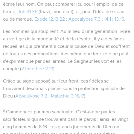
écrire leur nom. On peut comparer ici, pour l'emploi de ce
terme,
Job 31.35
(
thavi
, mon écrit), et, pour l'idée de sceau
ou de marque,
Exode 12.13
,
22
;
Apocalypse 7.3
;
14.1
;
13.16
.
Les hommes qui soupirent
. Au milieu d'une génération livrée
au vertige de la mondanité et de la révolte, il y a des âmes
recueillies qui prennent à cœur la cause de Dieu et souffrent
de toutes ces profanations, lors même que leur zèle ne peut
s'exprimer que par des larmes. Le Seigneur les voit et les
compte (
2Timothée 2.19
).
Grâce au signe apposé sur leur front, ces fidèles se
trouvaient désormais placés sous la protection spéciale de
Dieu (
Apocalypse 7.2
;
Malachie 3.16,17
).
6
Commencez par mon sanctuaire
. C'est-à-dire par les
sacrificateurs qui se trouvaient dans le parvis ; ainsi les vingt-
cinq hommes de
8.16
. Les grands jugements de Dieu ont