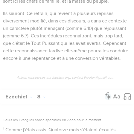
sont ici les chefs de famille, et la masse du
peuple
.
Ils sauront
. Ce refrain, qui revient à plusieurs reprises,
diversement modifié, dans ces discours, a dans ce contexte
un caractère plutôt menaçant (comme
6.10
) que réjouissant
(comme
6.7
). Ces incrédules reconnaîtront, mais trop tard,
que c'était le Tout-Puissant qui les avait avertis. Cependant
cette reconnaissance tardive elle-même pourra les conduire
encore à une repentance et à une conversion véritables.
Autres ressources sur theotex.org, contact theotex@gmail.com
Ezéchiel
8
Seuls les Évangiles sont disponibles en vidéo pour le moment.
1
Comme j'étais assis
. Quatorze mois s'étaient écoulés