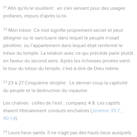
21
Afin qu'ils le souillent
: en s'en servant pour des usages
profanes, impurs d'après la loi.
22
Mon trésor
. Ce mot signifie proprement
secret
et peut
désigner ou le sanctuaire dans lequel le peuple n'osait
pénétrer, ou l'appartement dans lequel était renfermé le
trésor du temple. La relation avec ce qui précède parle plutôt
en faveur du second sens. Après les richesses privées vient
le tour du trésor du temple, c'est-à-dire de Dieu même.
23
23 à 27
Cinquième strophe : Le dernier coup la captivité
du peuple et la destruction du royaume.
Les chaînes
: celles de l'exil ; comparez
4.8
. Les captifs
étaient littéralement conduits enchaînés (
Jérémie 39.7
;
40.1
,
4
).
24
Leurs lieux saints
. Il ne s'agit pas des hauts lieux auxquels