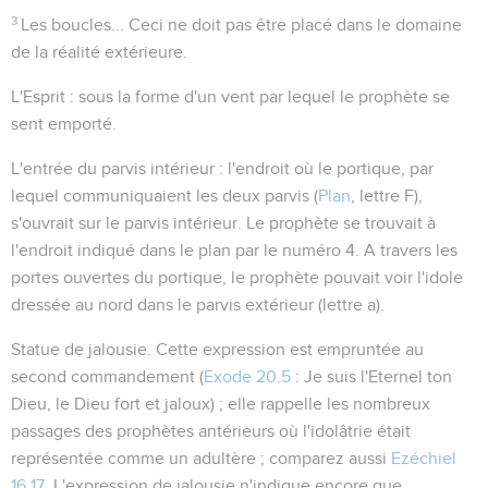
3
Les boucles...
Ceci ne doit pas être placé dans le domaine
de la réalité extérieure.
L'Esprit
: sous la forme d'un vent par lequel le prophète se
sent emporté.
L'entrée
du parvis intérieur
: l'endroit où le portique, par
lequel communiquaient les deux parvis (
Plan
, lettre F),
s'ouvrait sur le parvis intérieur. Le prophète se trouvait à
l'endroit indiqué dans le plan par le numéro 4. A travers les
portes ouvertes du portique, le prophète pouvait voir l'idole
dressée au nord dans le parvis extérieur (lettre a).
Statue de jalousie
. Cette expression est empruntée au
second commandement (
Exode 20.5
:
Je suis l'Eternel ton
Dieu, le Dieu fort et jaloux
) ; elle rappelle les nombreux
passages des prophètes antérieurs où l'idolâtrie était
représentée comme un adultère ; comparez aussi
Ezéchiel
16.17
. L'expression
de jalousie
n'indique encore que