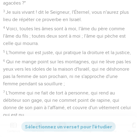
agacées ?"
3
Je suis vivant ! dit le Seigneur, l'Éternel, vous n'aurez plus
lieu de répéter ce proverbe en Israël.
4
Voici, toutes les âmes sont à moi, l'âme du père comme
l'âme du fils ; toutes deux sont à moi ; l'âme qui pèche est
celle qui mourra.
5
L'homme qui est juste, qui pratique la droiture et la justice,
6
Qui ne mange point sur les montagnes, qui ne lève pas les
yeux vers les idoles de la maison d'Israël, qui ne déshonore
pas la femme de son prochain, ni ne s'approche d'une
femme pendant sa souillure ;
7
L'homme qui ne fait de tort à personne, qui rend au
débiteur son gage, qui ne commet point de rapine, qui
donne de son pain à l'affamé, et couvre d'un vêtement celui
qui est nu,
8
Qui ne prête point à usure, qui ne retient pas au-delà de ce
qui lui est dû, qui détourne sa main de l'iniquité, qui rend son
Contenus
Versions
Commentaires
Strong
Dictionnaire