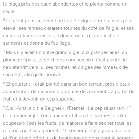
le plaça près des eaux abondantes et le planta comme un
saule.
6
Le plant poussa, devint un cep de vigne étendu, mais peu
élevé ; ses rameaux étaient tournés du côté de l'aigle, et ses
racines étaient sous lui ; il devint un cep, produisit des
sarments et donna du feuillage.
7
Mais il y avait un autre grand aigle, aux grandes ailes, au
plumage épais ; et voici, des couches où il était planté, le
cep étendit vers lui ses racines, et dirigea ses rameaux de
son côté, afin qu'il l'arrosât.
8
Et pourtant il était planté dans un bon terrain, près d'eaux
abondantes, de manière à produire des sarments, à porter du
fruit et à devenir un cep superbe.
9
Dis : Ainsi a dit le Seigneur, l'Éternel : Le cep réussira-t-il ?
Le premier aigle n'en arrachera-t-il pas les racines, et n'en
coupera-t-il pas les fruits, de manière à faire sécher tous les
rejetons qu'il aura produits ? Il séchera, et il n'y aura besoin
ni d'un grand effort, ni de beaucoup de gens pour le séparer