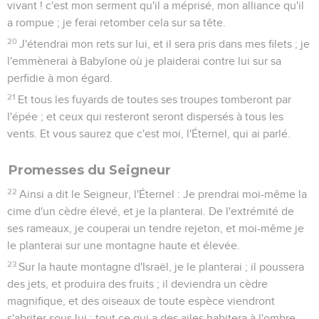
vivant ! c'est mon serment qu'il a méprisé, mon alliance qu'il
a rompue ; je ferai retomber cela sur sa tête.
20
J'étendrai mon rets sur lui, et il sera pris dans mes filets ; je
l'emmènerai à Babylone où je plaiderai contre lui sur sa
perfidie à mon égard.
21
Et tous les fuyards de toutes ses troupes tomberont par
l'épée ; et ceux qui resteront seront dispersés à tous les
vents. Et vous saurez que c'est moi, l'Éternel, qui ai parlé.
Promesses du Seigneur
22
Ainsi a dit le Seigneur, l'Éternel : Je prendrai moi-même la
cime d'un cèdre élevé, et je la planterai. De l'extrémité de
ses rameaux, je couperai un tendre rejeton, et moi-même je
le planterai sur une montagne haute et élevée.
23
Sur la haute montagne d'Israël, je le planterai ; il poussera
des jets, et produira des fruits ; il deviendra un cèdre
magnifique, et des oiseaux de toute espèce viendront
s'abriter sous lui ; tout ce qui a des ailes habitera à l'ombre