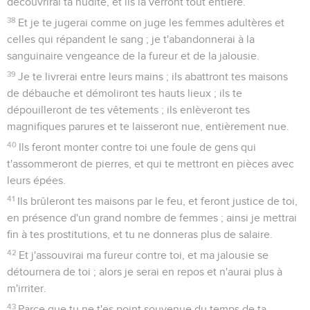
découvrirai ta nudité, et ils la verront tout entière.
38
Et je te jugerai comme on juge les femmes adultères et
celles qui répandent le sang ; je t'abandonnerai à la
sanguinaire vengeance de la fureur et de la jalousie.
39
Je te livrerai entre leurs mains ; ils abattront tes maisons
de débauche et démoliront tes hauts lieux ; ils te
dépouilleront de tes vêtements ; ils enlèveront tes
magnifiques parures et te laisseront nue, entièrement nue.
40
Ils feront monter contre toi une foule de gens qui
t'assommeront de pierres, et qui te mettront en pièces avec
leurs épées.
41
Ils brûleront tes maisons par le feu, et feront justice de toi,
en présence d'un grand nombre de femmes ; ainsi je mettrai
fin à tes prostitutions, et tu ne donneras plus de salaire.
42
Et j'assouvirai ma fureur contre toi, et ma jalousie se
détournera de toi ; alors je serai en repos et n'aurai plus à
m'irriter.
43
Parce que tu ne t'es point souvenue du temps de ta