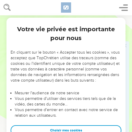
22
Fils de l'homme, qu'est-ce que ce propos passé en
proverbe, que vous tenez dans le pays d'Israël, en disant :
Ostervald
Les jours se prolongent, et toute prophétie demeure sans
effet ?
Votre vie privée est importante
Ezéchiel
12
23
C'est pourquoi dis-leur : Ainsi a dit le Seigneur, l'Éternel :
pour nous
Je ferai cesser ce propos, et on ne le trouvera plus en Israël.
Dis-leur au contraire : Le temps approche, ainsi que
En cliquant sur le bouton « Accepter tous les cookies », vous
l'accomplissement de toute prophétie.
acceptez que TopChrétien utilise des traceurs (comme des
cookies ou l'identifiant unique de votre compte utilisateur) et
24
Car il n'y aura plus aucune prophétie vaine, ni d'oracle
traite vos données à caractère personnel (comme vos
trompeur, au milieu de la maison d'Israël.
données de navigation et les informations renseignées dans
votre compte utilisateur) dans les buts suivants :
25
Car moi, l'Éternel, je parlerai, et la parole que j'aurai dite
s'accomplira, et ne sera plus différée. Oui, maison rebelle, de
Mesurer l'audience de notre service
vos jours je prononcerai une parole et l'accomplirai, dit le
Vous permettre d'utiliser des services tiers tels que de la
Seigneur, l'Éternel.
vidéo, des cartes du monde…
Vous permettre d'entrer en contact avec notre service de
26
La parole de l'Éternel me fut encore adressée en ces
relation aux utilisateurs.
termes :
27
Fils de l'homme, voici, la maison d'Israël dit : La vision qu'il
Choisir mes cookies