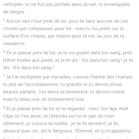
nettoyée, tu ne fus pas purifiée avec du sel, ni enveloppée
de langes.
5
Aucun oeil n'eut pitié de toi, pour te faire aucune de ces
choses par compassion pour toi ; mais tu fus jetée sur la
surface d'un champ, par mépris pour ta vie, au jour de ta
naissance.
6
Or je passai près de toi, je te vis gisant dans ton sang, près
d'être foulée aux pieds, et je te dis : Vis dans ton sang ! je te
dis : Vis dans ton sang !
7
Je t'ai multipliée par myriades, comme l'herbe des champs,
tu pris de l'accroissement, tu grandis et tu devins d'une
beauté parfaite. Tes seins se formèrent, tu devins nubile,
mais tu étais nue, et entièrement nue.
8
Et je passai près de toi et te regardai ; voici, ton âge était
l'âge où l'on aime, et j'étendis sur toi le pan de mon
vêtement, je couvris ta nudité ; je te fis serment, je fis
alliance avec toi, dit le Seigneur, l'Éternel, et tu m'appartins.
9