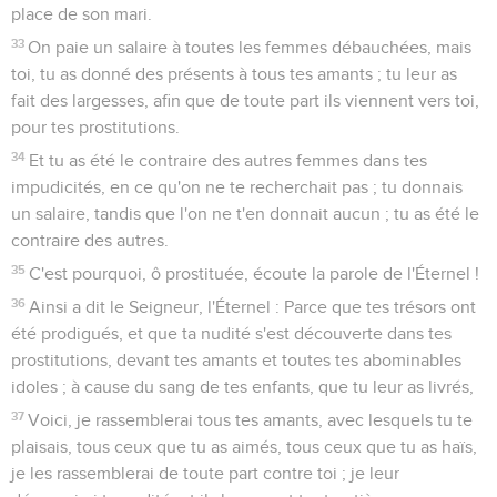
place de son mari.
33
On paie un salaire à toutes les femmes débauchées, mais
toi, tu as donné des présents à tous tes amants ; tu leur as
fait des largesses, afin que de toute part ils viennent vers toi,
pour tes prostitutions.
34
Et tu as été le contraire des autres femmes dans tes
impudicités, en ce qu'on ne te recherchait pas ; tu donnais
un salaire, tandis que l'on ne t'en donnait aucun ; tu as été le
contraire des autres.
35
C'est pourquoi, ô prostituée, écoute la parole de l'Éternel !
36
Ainsi a dit le Seigneur, l'Éternel : Parce que tes trésors ont
été prodigués, et que ta nudité s'est découverte dans tes
prostitutions, devant tes amants et toutes tes abominables
idoles ; à cause du sang de tes enfants, que tu leur as livrés,
37
Voici, je rassemblerai tous tes amants, avec lesquels tu te
plaisais, tous ceux que tu as aimés, tous ceux que tu as haïs,
je les rassemblerai de toute part contre toi ; je leur