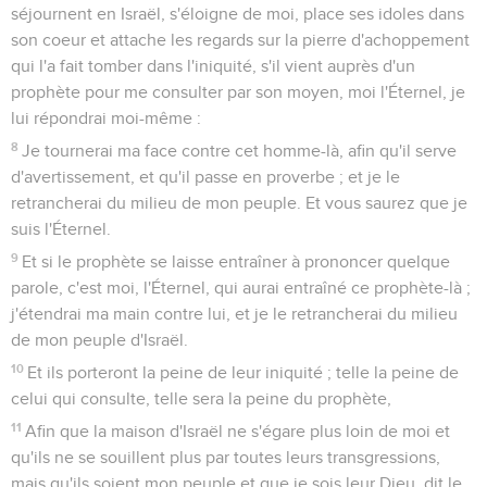
séjournent en Israël, s'éloigne de moi, place ses idoles dans
son coeur et attache les regards sur la pierre d'achoppement
qui l'a fait tomber dans l'iniquité, s'il vient auprès d'un
prophète pour me consulter par son moyen, moi l'Éternel, je
lui répondrai moi-même :
8
Je tournerai ma face contre cet homme-là, afin qu'il serve
d'avertissement, et qu'il passe en proverbe ; et je le
retrancherai du milieu de mon peuple. Et vous saurez que je
suis l'Éternel.
9
Et si le prophète se laisse entraîner à prononcer quelque
parole, c'est moi, l'Éternel, qui aurai entraîné ce prophète-là ;
j'étendrai ma main contre lui, et je le retrancherai du milieu
de mon peuple d'Israël.
10
Et ils porteront la peine de leur iniquité ; telle la peine de
celui qui consulte, telle sera la peine du prophète,
11
Afin que la maison d'Israël ne s'égare plus loin de moi et
qu'ils ne se souillent plus par toutes leurs transgressions,
mais qu'ils soient mon peuple et que je sois leur Dieu, dit le