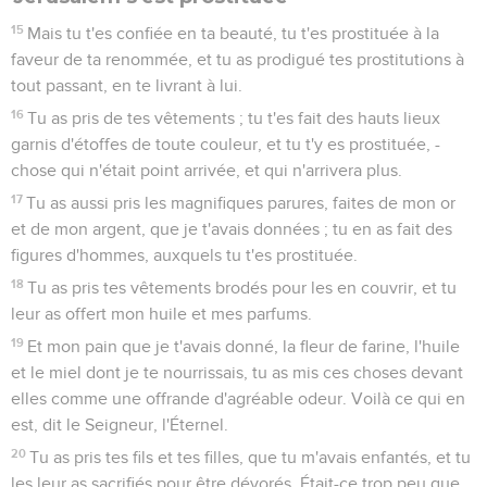
15
Mais tu t'es confiée en ta beauté, tu t'es prostituée à la
faveur de ta renommée, et tu as prodigué tes prostitutions à
tout passant, en te livrant à lui.
16
Tu as pris de tes vêtements ; tu t'es fait des hauts lieux
garnis d'étoffes de toute couleur, et tu t'y es prostituée, -
chose qui n'était point arrivée, et qui n'arrivera plus.
17
Tu as aussi pris les magnifiques parures, faites de mon or
et de mon argent, que je t'avais données ; tu en as fait des
figures d'hommes, auxquels tu t'es prostituée.
18
Tu as pris tes vêtements brodés pour les en couvrir, et tu
leur as offert mon huile et mes parfums.
19
Et mon pain que je t'avais donné, la fleur de farine, l'huile
et le miel dont je te nourrissais, tu as mis ces choses devant
elles comme une offrande d'agréable odeur. Voilà ce qui en
est, dit le Seigneur, l'Éternel.
20
Tu as pris tes fils et tes filles, que tu m'avais enfantés, et tu
les leur as sacrifiés pour être dévorés. Était-ce trop peu que