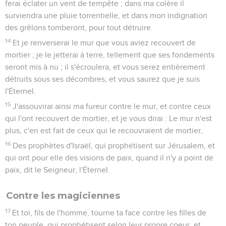
ferai éclater un vent de tempête ; dans ma colère il
surviendra une pluie torrentielle, et dans mon indignation
des grêlons tomberont, pour tout détruire.
14
Et je renverserai le mur que vous aviez recouvert de
mortier ; je le jetterai à terre, tellement que ses fondements
seront mis à nu ; il s'écroulera, et vous serez entièrement
détruits sous ses décombres, et vous saurez que je suis
l'Éternel.
15
J'assouvirai ainsi ma fureur contre le mur, et contre ceux
qui l'ont recouvert de mortier, et je vous dirai : Le mur n'est
plus, c'en est fait de ceux qui le recouvraient de mortier,
16
Des prophètes d'Israël, qui prophétisent sur Jérusalem, et
qui ont pour elle des visions de paix, quand il n'y a point de
paix, dit le Seigneur, l'Éternel.
Contre les magiciennes
17
Et toi, fils de l'homme, tourne ta face contre les filles de
ton peuple, qui prophétisent selon leur propre coeur, et