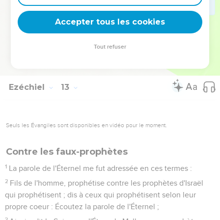
a, est à long terme ; c'est pour des temps éloignés qu'il
prophétise.
Accepter tous les cookies
28
C'est pourquoi dis-leur : Ainsi a dit le Seigneur, l'Éternel : Il
n'y aura plus de délai pour l'accomplissement de toutes mes
Tout refuser
paroles ; ce que j'aurai dit s'accomplira, dit le Seigneur,
l'Éternel.
Ezéchiel
13
Seuls les Évangiles sont disponibles en vidéo pour le moment.
Contre les faux-prophètes
1
La parole de l'Éternel me fut adressée en ces termes :
2
Fils de l'homme, prophétise contre les prophètes d'Israël
qui prophétisent ; dis à ceux qui prophétisent selon leur
propre coeur : Écoutez la parole de l'Éternel ;
3