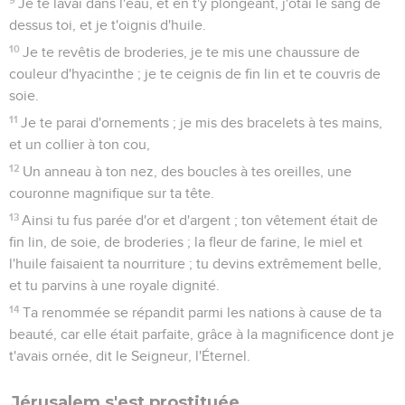
Je te lavai dans l'eau, et en t'y plongeant, j'ôtai le sang de
dessus toi, et je t'oignis d'huile.
10
Je te revêtis de broderies, je te mis une chaussure de
couleur d'hyacinthe ; je te ceignis de fin lin et te couvris de
soie.
11
Je te parai d'ornements ; je mis des bracelets à tes mains,
et un collier à ton cou,
12
Un anneau à ton nez, des boucles à tes oreilles, une
couronne magnifique sur ta tête.
13
Ainsi tu fus parée d'or et d'argent ; ton vêtement était de
fin lin, de soie, de broderies ; la fleur de farine, le miel et
l'huile faisaient ta nourriture ; tu devins extrêmement belle,
et tu parvins à une royale dignité.
14
Ta renommée se répandit parmi les nations à cause de ta
beauté, car elle était parfaite, grâce à la magnificence dont je
t'avais ornée, dit le Seigneur, l'Éternel.
Jérusalem s'est prostituée