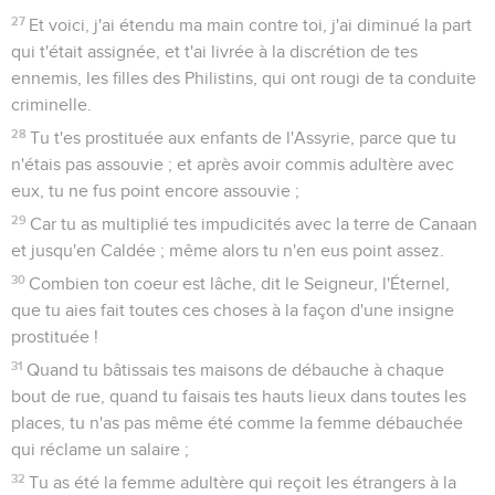
27
Et voici, j'ai étendu ma main contre toi, j'ai diminué la part
qui t'était assignée, et t'ai livrée à la discrétion de tes
ennemis, les filles des Philistins, qui ont rougi de ta conduite
criminelle.
28
Tu t'es prostituée aux enfants de l'Assyrie, parce que tu
n'étais pas assouvie ; et après avoir commis adultère avec
eux, tu ne fus point encore assouvie ;
29
Car tu as multiplié tes impudicités avec la terre de Canaan
et jusqu'en Caldée ; même alors tu n'en eus point assez.
30
Combien ton coeur est lâche, dit le Seigneur, l'Éternel,
que tu aies fait toutes ces choses à la façon d'une insigne
prostituée !
31
Quand tu bâtissais tes maisons de débauche à chaque
bout de rue, quand tu faisais tes hauts lieux dans toutes les
places, tu n'as pas même été comme la femme débauchée
qui réclame un salaire ;
32
Tu as été la femme adultère qui reçoit les étrangers à la