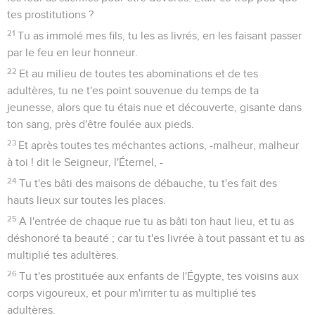
tes prostitutions ?
21
Tu as immolé mes fils, tu les as livrés, en les faisant passer
par le feu en leur honneur.
22
Et au milieu de toutes tes abominations et de tes
adultères, tu ne t'es point souvenue du temps de ta
jeunesse, alors que tu étais nue et découverte, gisante dans
ton sang, près d'être foulée aux pieds.
23
Et après toutes tes méchantes actions, -malheur, malheur
à toi ! dit le Seigneur, l'Éternel, -
24
Tu t'es bâti des maisons de débauche, tu t'es fait des
hauts lieux sur toutes les places.
25
A l'entrée de chaque rue tu as bâti ton haut lieu, et tu as
déshonoré ta beauté ; car tu t'es livrée à tout passant et tu as
multiplié tes adultères.
26
Tu t'es prostituée aux enfants de l'Égypte, tes voisins aux
corps vigoureux, et pour m'irriter tu as multiplié tes
adultères.