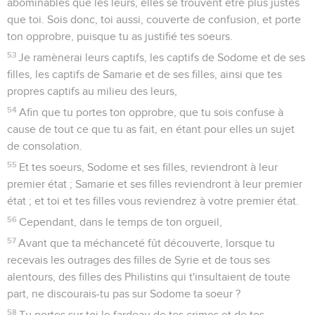
abominables que les leurs, elles se trouvent être plus justes
que toi. Sois donc, toi aussi, couverte de confusion, et porte
ton opprobre, puisque tu as justifié tes soeurs.
53
Je ramènerai leurs captifs, les captifs de Sodome et de ses
filles, les captifs de Samarie et de ses filles, ainsi que tes
propres captifs au milieu des leurs,
54
Afin que tu portes ton opprobre, que tu sois confuse à
cause de tout ce que tu as fait, en étant pour elles un sujet
de consolation.
55
Et tes soeurs, Sodome et ses filles, reviendront à leur
premier état ; Samarie et ses filles reviendront à leur premier
état ; et toi et tes filles vous reviendrez à votre premier état.
56
Cependant, dans le temps de ton orgueil,
57
Avant que ta méchanceté fût découverte, lorsque tu
recevais les outrages des filles de Syrie et de tous ses
alentours, des filles des Philistins qui t'insultaient de toute
part, ne discourais-tu pas sur Sodome ta soeur ?
58
Tu portes sur toi le fardeau de tes crimes et de tes