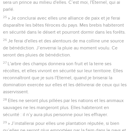
sera un prince au milieu d'elles. C’est moi, l'Eternel, qui ai
parlé.
25
» Je conclurai avec elles une alliance de paix et je ferai
disparaître les bêtes féroces du pays. Mes brebis habiteront
en sécurité dans le désert et pourront dormir dans les forêts.
26
Je ferai d'elles et des alentours de ma colline une source
de bénédiction. J’enverrai la pluie au moment voulu. Ce
seront des pluies de bénédiction.
27
L'arbre des champs donnera son fruit et la terre ses
récoltes, et elles vivront en sécurité sur leur territoire. Elles
reconnaîtront que je suis l'Eternel, quand je briserai la
domination exercée sur elles et les délivrerai de ceux qui les
asservissent.
28
Elles ne seront plus pillées par les nations et les animaux
sauvages ne les mangeront plus. Elles habiteront en
sécurité : il n’y aura plus personne pour les effrayer.
29
» J’installerai pour elles une plantation réputée, si bien
qu’elles ne seront plus emportées par la faim dans le pays et