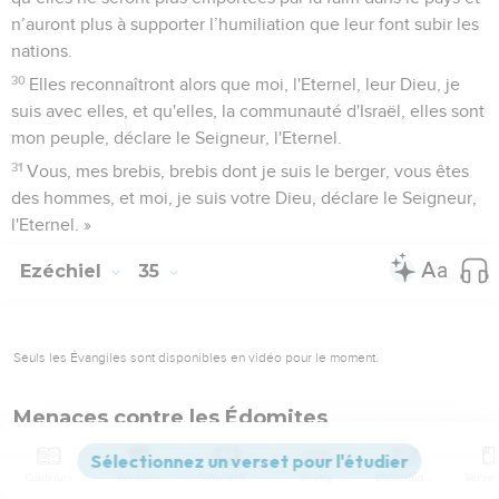
n’auront plus à supporter l’humiliation que leur font subir les
nations.
30
Elles reconnaîtront alors que moi, l'Eternel, leur Dieu, je
suis avec elles, et qu'elles, la communauté d'Israël, elles sont
mon peuple, déclare le Seigneur, l'Eternel.
31
Vous, mes brebis, brebis dont je suis le berger, vous êtes
des hommes, et moi, je suis votre Dieu, déclare le Seigneur,
l'Eternel. »
Ezéchiel
35
Seuls les Évangiles sont disponibles en vidéo pour le moment.
Menaces contre les Édomites
1
La parole de l'Eternel m’a été adressée :
Contenus
Versions
Commentaires
Strong
Dictionnaire
2
« Fils de l’homme, tourne ton visage vers la région