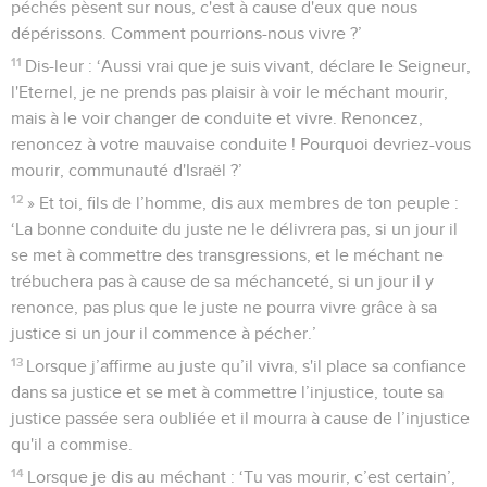
péchés pèsent sur nous, c'est à cause d'eux que nous
dépérissons. Comment pourrions-nous vivre ?’
11
Dis-leur : ‘Aussi vrai que je suis vivant, déclare le Seigneur,
l'Eternel, je ne prends pas plaisir à voir le méchant mourir,
mais à le voir changer de conduite et vivre. Renoncez,
renoncez à votre mauvaise conduite ! Pourquoi devriez-vous
mourir, communauté d'Israël ?’
12
» Et toi, fils de l’homme, dis aux membres de ton peuple :
‘La bonne conduite du juste ne le délivrera pas, si un jour il
se met à commettre des transgressions, et le méchant ne
trébuchera pas à cause de sa méchanceté, si un jour il y
renonce, pas plus que le juste ne pourra vivre grâce à sa
justice si un jour il commence à pécher.’
13
Lorsque j’affirme au juste qu’il vivra, s'il place sa confiance
dans sa justice et se met à commettre l’injustice, toute sa
justice passée sera oubliée et il mourra à cause de l’injustice
qu'il a commise.
14
Lorsque je dis au méchant : ‘Tu vas mourir, c’est certain’,