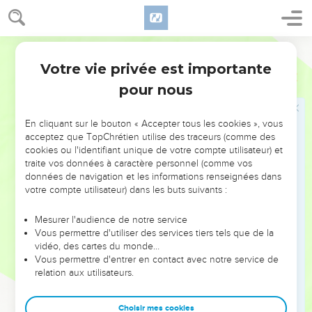
16
La communauté d'Israël ne sera plus tentée de faire
confiance à ce royaume, mais il lui rappellera la faute qu’elle
Segond 21
a commise en se tournant vers lui. Ils reconnaîtront alors que
je suis le Seigneur, l'Eternel. »
Votre vie privée est importante
Ezéchiel
29
pour nous
Le roi Nabucodonosor va conquérir l'Égypte
17
La vingt-septième année, le premier jour du premier mois,
En cliquant sur le bouton « Accepter tous les cookies », vous
acceptez que TopChrétien utilise des traceurs (comme des
la parole de l'Eternel m’a été adressée :
cookies ou l'identifiant unique de votre compte utilisateur) et
18
« Fils de l’homme, Nebucadnetsar, le roi de Babylone, a
traite vos données à caractère personnel (comme vos
contraint son armée à un effort pénible contre Tyr : toutes
données de navigation et les informations renseignées dans
votre compte utilisateur) dans les buts suivants :
les têtes sont chauves, toutes les épaules sont écorchées.
Cependant, il n'a retiré de Tyr aucun salaire – ni lui, ni son
Mesurer l'audience de notre service
armée – pour l’effort déployé contre elle.
Vous permettre d'utiliser des services tiers tels que de la
19
vidéo, des cartes du monde…
» C’est pourquoi, voici ce que dit le Seigneur, l’Eternel : Je
Vous permettre d'entrer en contact avec notre service de
vais donner l’Egypte à Nebucadnetsar, roi de Babylone. Il en
relation aux utilisateurs.
emportera les richesses, il y prendra un butin et il la pillera.
Cela servira de salaire pour son armée.
Choisir mes cookies