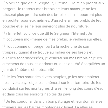
10
Voici ce que dit le Seigneur, l'Eternel : Je m’en prends aux
bergers. Je retirerai mes brebis de leurs mains, je ne les
laisserai plus prendre soin des brebis et ils ne pourront plus
en profiter pour eux-mêmes. J’arracherai mes brebis de leur
bouche et elles ne leur serviront plus de nourriture.
11
» En effet, voici ce que dit le Seigneur, l'Eternel : Je
m’occuperai moi-même de mes brebis, je veillerai sur elles.
12
Tout comme un berger part à la recherche de son
troupeau quand il se trouve au milieu de ses brebis et
qu’elles sont dispersées, je veillerai sur mes brebis et je les
arracherai de tous les endroits où elles ont été éparpillées un
jour de ténèbres et d’obscurité.
13
Je les ferai sortir des divers peuples, je les rassemblerai
des divers pays et je les ramènerai sur leur territoire. Je les
conduirai sur les montagnes d'Israël, le long des cours d’eau
et dans tous les endroits habités du pays.
14
Je les conduirai dans un bon pâturage et leur domaine se
trouvera sur les hautes montagnes d'Israël. Là elles se