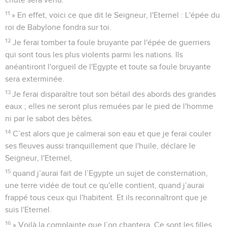
11
» En effet, voici ce que dit le Seigneur, l'Eternel : L'épée du
roi de Babylone fondra sur toi.
12
Je ferai tomber ta foule bruyante par l'épée de guerriers
qui sont tous les plus violents parmi les nations. Ils
anéantiront l'orgueil de l'Egypte et toute sa foule bruyante
sera exterminée.
13
Je ferai disparaître tout son bétail des abords des grandes
eaux ; elles ne seront plus remuées par le pied de l'homme
ni par le sabot des bêtes.
14
C’est alors que je calmerai son eau et que je ferai couler
ses fleuves aussi tranquillement que l'huile, déclare le
Seigneur, l'Eternel,
15
quand j’aurai fait de l’Egypte un sujet de consternation,
une terre vidée de tout ce qu'elle contient, quand j’aurai
frappé tous ceux qui l'habitent. Et ils reconnaîtront que je
suis l'Eternel.
16
» Voilà la complainte que l’on chantera. Ce sont les filles