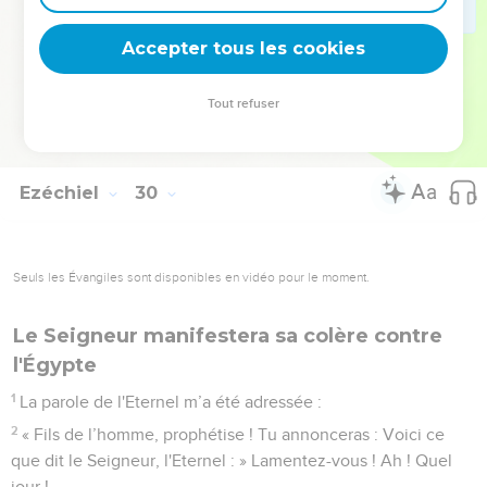
20
En compensation de l’effort fourni contre Tyr, je lui donne
l'Egypte. En effet, ils ont travaillé pour moi, déclare le
Accepter tous les cookies
Seigneur, l'Eternel.
21
Ce jour-là, je donnerai de la force à la communauté d'Israël
Tout refuser
et je t'ouvrirai la bouche au milieu d'eux. Ils reconnaîtront
alors que je suis l'Eternel. »
Ezéchiel
30
Seuls les Évangiles sont disponibles en vidéo pour le moment.
Le Seigneur manifestera sa colère contre
l'Égypte
1
La parole de l'Eternel m’a été adressée :
2
« Fils de l’homme, prophétise ! Tu annonceras : Voici ce
que dit le Seigneur, l'Eternel : » Lamentez-vous ! Ah ! Quel
jour !