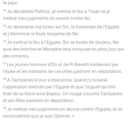
le pays.
14
Je dévasterai Pathros, je mettrai le feu à Tsoan et je
mettrai mes jugements en œuvre contre No.
15
Je déverserai ma fureur sur Sin, la forteresse de l'Egypte,
et j’éliminerai la foule bruyante de No.
16
Je mettrai le feu à l’Egypte. Sin se tordra de douleur, No
aura des brèches et Memphis sera conquise en plein jour par
des ennemis.
17
Les jeunes hommes d'On et de Pi-Béseth tomberont par
l’épée et les habitants de ces villes partiront en déportation.
18
A Tachpanès le jour s'obscurcira, quand j'y briserai
l’oppression exercée par l’Egypte et que l'orgueil qu’elle
tirait de sa force aura disparu. Un nuage couvrira Tachpanès,
et ses filles partiront en déportation.
19
Je mettrai mes jugements en œuvre contre l'Egypte, et ils
reconnaîtront que je suis l'Eternel. »