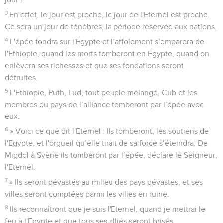
3
En effet, le jour est proche, le jour de l'Eternel est proche.
Ce sera un jour de ténèbres, la période réservée aux nations.
4
L'épée fondra sur l'Egypte et l’affolement s’emparera de
l'Ethiopie, quand les morts tomberont en Egypte, quand on
enlèvera ses richesses et que ses fondations seront
détruites.
5
L'Ethiopie, Puth, Lud, tout peuple mélangé, Cub et les
membres du pays de l’alliance tomberont par l’épée avec
eux.
6
» Voici ce que dit l'Eternel : Ils tomberont, les soutiens de
l'Egypte, et l'orgueil qu’elle tirait de sa force s’éteindra. De
Migdol à Syène ils tomberont par l’épée, déclare le Seigneur,
l'Eternel.
7
» Ils seront dévastés au milieu des pays dévastés, et ses
villes seront comptées parmi les villes en ruine.
8
Ils reconnaîtront que je suis l'Eternel, quand je mettrai le
feu à l'Egypte et que tous ses alliés seront brisés.