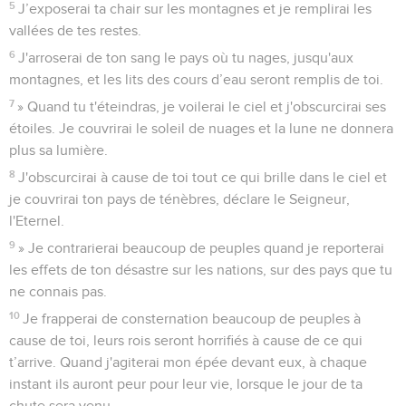
5
J’exposerai ta chair sur les montagnes et je remplirai les
vallées de tes restes.
6
J'arroserai de ton sang le pays où tu nages, jusqu'aux
montagnes, et les lits des cours d’eau seront remplis de toi.
7
» Quand tu t'éteindras, je voilerai le ciel et j'obscurcirai ses
étoiles. Je couvrirai le soleil de nuages et la lune ne donnera
plus sa lumière.
8
J'obscurcirai à cause de toi tout ce qui brille dans le ciel et
je couvrirai ton pays de ténèbres, déclare le Seigneur,
l'Eternel.
9
» Je contrarierai beaucoup de peuples quand je reporterai
les effets de ton désastre sur les nations, sur des pays que tu
ne connais pas.
10
Je frapperai de consternation beaucoup de peuples à
cause de toi, leurs rois seront horrifiés à cause de ce qui
t’arrive. Quand j'agiterai mon épée devant eux, à chaque
instant ils auront peur pour leur vie, lorsque le jour de ta
chute sera venu.