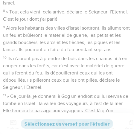
Israël.
8
» Tout cela vient, cela arrive, déclare le Seigneur, l'Eternel.
C’est le jour dont j'ai parlé.
9
Alors les habitants des villes d'Israël sortiront. Ils allumeront
un feu et brûleront le matériel de guerre, les petits et les
grands boucliers, les arcs et les flèches, les piques et les
lances. Ils pourront en faire du feu pendant sept ans.
10
Ils n’auront pas à prendre de bois dans les champs ni à en
couper dans les forêts, car c'est avec le matériel de guerre
qu'ils feront du feu. Ils dépouilleront ceux qui les ont
dépouillés, ils pilleront ceux qui les ont pillés, déclare le
Seigneur, l'Eternel.
11
» Ce jour-là, je donnerai à Gog un endroit qui lui servira de
tombe en Israël : la vallée des voyageurs, à l'est de la mer.
Elle fermera le passage aux voyageurs. C'est là qu'on
enterrera Gog et toute sa foule bruyante, et on appellera
cette vallée ‘vallée de la foule bruyante de Gog’.
Contenus
Versions
Commentaires
Strong
Dictionnaire
12
La communauté d'Israël les enterrera afin de purifier le