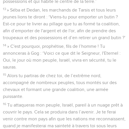
possessions et qui habite le centre de la terre.’
13
» Séba et Dedan, les marchands de Tarsis et tous leurs
jeunes lions te diront : ‘Viens-tu pour emporter un butin ?
Est-ce pour te livrer au pillage que tu as formé ta coalition,
afin d’emporter de l'argent et de l'or, afin de prendre des
troupeaux et des possessions et d’en retirer un grand butin ?’
14
» C'est pourquoi, prophétise, fils de l’homme ! Tu
annonceras à Gog : ‘Voici ce que dit le Seigneur, l'Eternel :
Oui, le jour où mon peuple, Israël, vivra en sécurité, tu le
sauras.
15
Alors tu partiras de chez toi, de l’extrême nord,
accompagné de nombreux peuples, tous montés sur des
chevaux et formant une grande coalition, une armée
puissante.
16
Tu attaqueras mon peuple, Israël, pareil à un nuage prêt à
couvrir le pays. Cela se produira dans l’avenir. Je te ferai
venir contre mon pays afin que les nations me reconnaissent,
quand je manifesterai ma sainteté à travers toi sous leurs