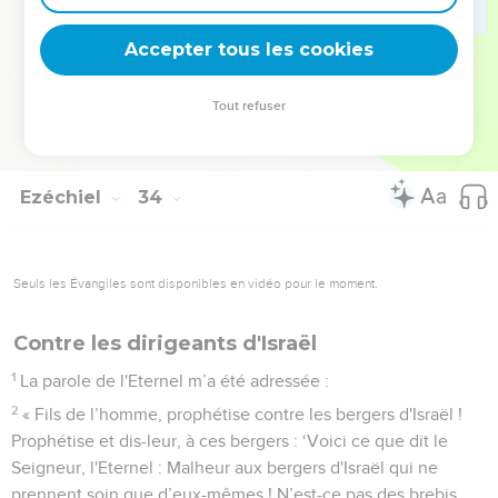
par les gains malhonnêtes.
32
Tu es pour eux comme un chanteur enthousiasmant, doté
Accepter tous les cookies
d’une belle voix et jouant bien de son instrument : ils
écoutent tes paroles, mais ils ne les mettent pas en pratique.
Tout refuser
33
Quand tout cela arrivera – et voici que cela arrive – ils
reconnaîtront qu'il y avait un prophète au milieu d'eux. »
Ezéchiel
34
Seuls les Évangiles sont disponibles en vidéo pour le moment.
Contre les dirigeants d'Israël
1
La parole de l'Eternel m’a été adressée :
2
« Fils de l’homme, prophétise contre les bergers d'Israël !
Prophétise et dis-leur, à ces bergers : ‘Voici ce que dit le
Seigneur, l'Eternel : Malheur aux bergers d'Israël qui ne
prennent soin que d’eux-mêmes ! N’est-ce pas des brebis