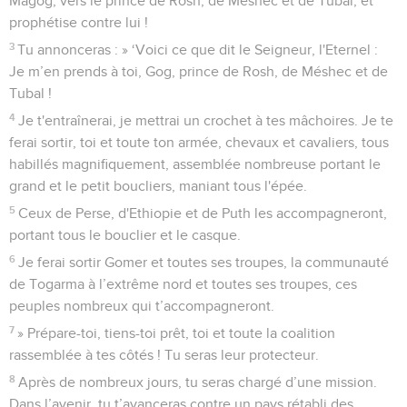
Magog, vers le prince de Rosh, de Méshec et de Tubal, et
prophétise contre lui !
3
Tu annonceras : » ‘Voici ce que dit le Seigneur, l'Eternel :
Je m’en prends à toi, Gog, prince de Rosh, de Méshec et de
Tubal !
4
Je t'entraînerai, je mettrai un crochet à tes mâchoires. Je te
ferai sortir, toi et toute ton armée, chevaux et cavaliers, tous
habillés magnifiquement, assemblée nombreuse portant le
grand et le petit boucliers, maniant tous l'épée.
5
Ceux de Perse, d'Ethiopie et de Puth les accompagneront,
portant tous le bouclier et le casque.
6
Je ferai sortir Gomer et toutes ses troupes, la communauté
de Togarma à l’extrême nord et toutes ses troupes, ces
peuples nombreux qui t’accompagneront.
7
» Prépare-toi, tiens-toi prêt, toi et toute la coalition
rassemblée à tes côtés ! Tu seras leur protecteur.
8
Après de nombreux jours, tu seras chargé d’une mission.
Dans l’avenir, tu t’avanceras contre un pays rétabli des