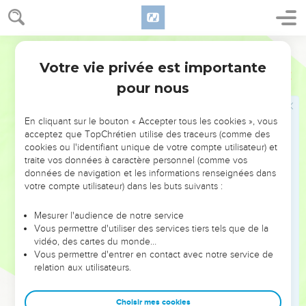
28
Je ferai du pays un sujet de consternation et un endroit
dévasté. Ce sera la fin de l’orgueil qu’il tirait de sa force. Les
Segond 21
montagnes d'Israël seront dévastées, plus personne n'y
Votre vie privée est importante
passera.’
Ezéchiel
33
pour nous
29
Ils reconnaîtront que je suis l'Eternel, quand je ferai du
pays un sujet de consternation et un endroit dévasté à cause
de toutes les pratiques abominables auxquelles ils se sont
En cliquant sur le bouton « Accepter tous les cookies », vous
acceptez que TopChrétien utilise des traceurs (comme des
adonnés.
cookies ou l'identifiant unique de votre compte utilisateur) et
30
» Quant à toi, fils de l’homme, les membres de ton peuple
traite vos données à caractère personnel (comme vos
bavardent à ton sujet près des murs et aux portes des
données de navigation et les informations renseignées dans
votre compte utilisateur) dans les buts suivants :
maisons. Ils se parlent entre eux, chacun avec son frère, et
disent : ‘Venez donc écouter quelle sera la parole qui
Mesurer l'audience de notre service
viendra de l'Eternel !’
Vous permettre d'utiliser des services tiers tels que de la
31
vidéo, des cartes du monde…
Puis ils se rendent en nombre auprès de toi et mon peuple
Vous permettre d'entrer en contact avec notre service de
s'assied devant toi. Ils écoutent tes paroles, mais ils ne les
relation aux utilisateurs.
mettent pas en pratique : ils se montrent pleins
d’enthousiasme dans leurs propos, mais leur cœur est attiré
Choisir mes cookies