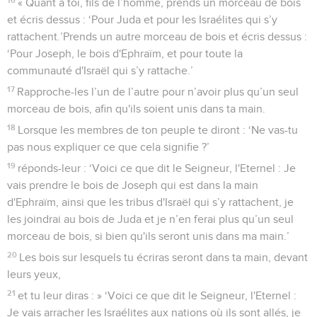
« Quant à toi, fils de l’homme, prends un morceau de bois
et écris dessus : ‘Pour Juda et pour les Israélites qui s’y
rattachent.’Prends un autre morceau de bois et écris dessus :
‘Pour Joseph, le bois d'Ephraïm, et pour toute la
communauté d'Israël qui s’y rattache.’
17
Rapproche-les l’un de l’autre pour n’avoir plus qu’un seul
morceau de bois, afin qu'ils soient unis dans ta main.
18
Lorsque les membres de ton peuple te diront : ‘Ne vas-tu
pas nous expliquer ce que cela signifie ?’
19
réponds-leur : ‘Voici ce que dit le Seigneur, l'Eternel : Je
vais prendre le bois de Joseph qui est dans la main
d'Ephraïm, ainsi que les tribus d'Israël qui s’y rattachent, je
les joindrai au bois de Juda et je n’en ferai plus qu’un seul
morceau de bois, si bien qu'ils seront unis dans ma main.’
20
Les bois sur lesquels tu écriras seront dans ta main, devant
leurs yeux,
21
et tu leur diras : » ‘Voici ce que dit le Seigneur, l'Eternel :
Je vais arracher les Israélites aux nations où ils sont allés, je