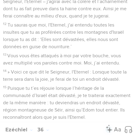
Seigneur, l'Eternel – j'agirai avec la colère et l’acharnement
dont tu as fait preuve dans ta haine contre eux. Ainsi je me
ferai connaître au milieu d'eux, quand je te jugerai.
12
Tu sauras que moi, l'Eternel, j'ai entendu toutes les
insultes que tu as proférées contre les montagnes d'Israël
lorsque tu as dit : ‘Elles sont dévastées, elles nous sont
données en guise de nourriture.’
13
Vous vous êtes attaqués à moi par votre bouche, vous
avez multiplié vos paroles contre moi. Moi, j’ai entendu.
14
» Voici ce que dit le Seigneur, l'Eternel : Lorsque toute la
terre sera dans la joie, je ferai de toi un endroit dévasté.
15
Puisque tu t’es réjouie lorsque l’héritage de la
communauté d’Israël était dévasté, je te traiterai exactement
de la même manière : tu deviendras un endroit dévasté,
région montagneuse de Séir, ainsi qu’Edom tout entier. Ils
reconnaîtront alors que je suis l'Eternel.
Ezéchiel
36