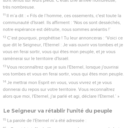
sont tenus sur leurs pieds. C'était une armée nombreuse,
très nombreuse.
11
Il m’a dit : « Fils de l’homme, ces ossements, c'est toute la
communauté d'Israël. Ils affirment : ‘Nos os sont desséchés,
notre espérance est détruite, nous sommes anéantis !’
12
C’est pourquoi, prophétise ! Tu leur annonceras : ‘Voici ce
que dit le Seigneur, l'Eternel : Je vais ouvrir vos tombes et je
vous en ferai sortir, vous qui êtes mon peuple, et je vous
ramènerai sur le territoire d'Israël.
13
Vous reconnaîtrez que je suis l'Eternel, lorsque j'ouvrirai
vos tombes et vous en ferai sortir, vous qui êtes mon peuple.
14
Je mettrai mon Esprit en vous, vous vivrez et je vous
donnerai du repos sur votre territoire. Vous reconnaîtrez
alors que moi, l'Eternel, j'ai parlé et agi, déclare l'Eternel.’ »
Le Seigneur va rétablir l'unité du peuple
15
La parole de l'Eternel m’a été adressée :
16