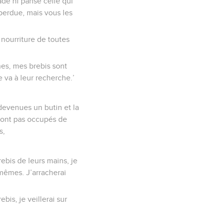
ade ni pansé celle qui
 perdue, mais vous les
 nourriture de toutes
nes, mes brebis sont
 va à leur recherche.’
 devenues un butin et la
 sont pas occupés de
s,
rebis de leurs mains, je
-mêmes. J’arracherai
bis, je veillerai sur