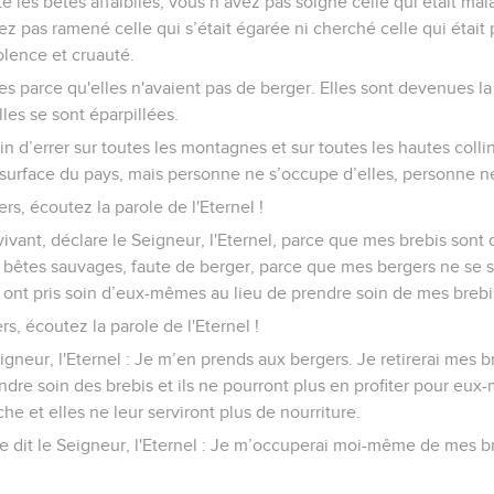
é les bêtes affaiblies, vous n’avez pas soigné celle qui était mal
vez pas ramené celle qui s’était égarée ni cherché celle qui était
lence et cruauté.
ées parce qu'elles n'avaient pas de berger. Elles sont devenues la
les se sont éparpillées.
in d’errer sur toutes les montagnes et sur toutes les hautes colli
a surface du pays, mais personne ne s’occupe d’elles, personne ne
rs, écoutez la parole de l'Eternel !
 vivant, déclare le Seigneur, l'Eternel, parce que mes brebis sont
s bêtes sauvages, faute de berger, parce que mes bergers ne se
s ont pris soin d’eux-mêmes au lieu de prendre soin de mes brebi
rs, écoutez la parole de l'Eternel !
igneur, l'Eternel : Je m’en prends aux bergers. Je retirerai mes b
endre soin des brebis et ils ne pourront plus en profiter pour eux
e et elles ne leur serviront plus de nourriture.
ue dit le Seigneur, l'Eternel : Je m’occuperai moi-même de mes bre