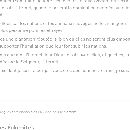
nera son fruit et la terre ses récoltes, et elles vivront en sécurité
je suis l'Eternel, quand je briserai la domination exercée sur elles
t.
pillées par les nations et les animaux sauvages ne les mangeront 
a plus personne pour les effrayer.
elles une plantation réputée, si bien qu’elles ne seront plus empor
supporter l’humiliation que leur font subir les nations.
ors que moi, l'Eternel, leur Dieu, je suis avec elles, et qu'elles, 
éclare le Seigneur, l'Eternel.
bis dont je suis le berger, vous êtes des hommes, et moi, je suis 
vangiles sont disponibles en vidéo pour le moment.
les Édomites