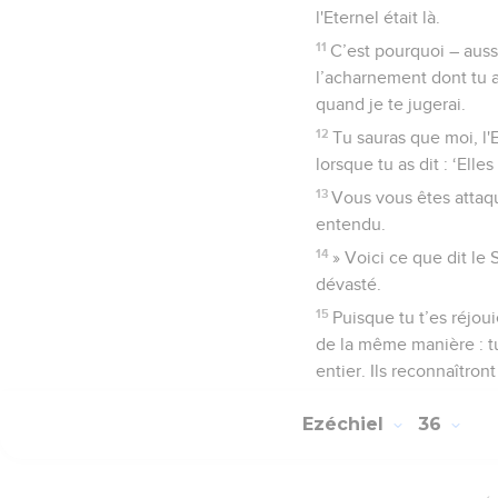
l'Eternel était là.
11
C’est pourquoi – aussi 
l’acharnement dont tu a
quand je te jugerai.
12
Tu sauras que moi, l'
lorsque tu as dit : ‘Ell
13
Vous vous êtes attaqu
entendu.
14
» Voici ce que dit le S
dévasté.
15
Puisque tu t’es réjou
de la même manière : t
entier. Ils reconnaîtront
Ezéchiel
36