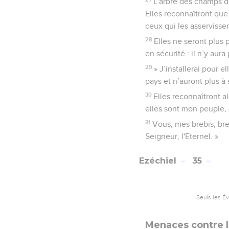
L'arbre des champs don
Elles reconnaîtront que 
ceux qui les asservissen
28
Elles ne seront plus 
en sécurité : il n’y aur
29
» J’installerai pour 
pays et n’auront plus à 
30
Elles reconnaîtront al
elles sont mon peuple, d
31
Vous, mes brebis, bre
Seigneur, l'Eternel. »
Ezéchiel
35
Seuls les É
Menaces contre 