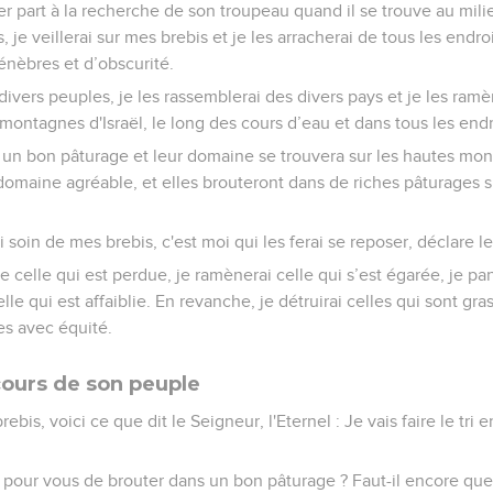
 part à la recherche de son troupeau quand il se trouve au milie
, je veillerai sur mes brebis et je les arracherai de tous les endro
ténèbres et d’obscurité.
 divers peuples, je les rassemblerai des divers pays et je les ramèn
 montagnes d'Israël, le long des cours d’eau et dans tous les end
 un bon pâturage et leur domaine se trouvera sur les hautes mont
domaine agréable, et elles brouteront dans de riches pâturages 
 soin de mes brebis, c'est moi qui les ferai se reposer, déclare le
de celle qui est perdue, je ramènerai celle qui s’est égarée, je pan
celle qui est affaiblie. En revanche, je détruirai celles qui sont gr
es avec équité.
cours de son peuple
bis, voici ce que dit le Seigneur, l'Eternel : Je vais faire le tri e
t pour vous de brouter dans un bon pâturage ? Faut-il encore que