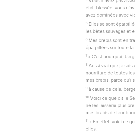
Vous n’avez pas assist
était blessée, vous n'a
avez dominées avec vio
5
Elles se sont éparpill
les bêtes sauvages et el
6
Mes brebis sont en tra
éparpillées sur toute l
7
» C'est pourquoi, berge
8
Aussi vrai que je suis
nourriture de toutes le
mes brebis, parce qu'il
9
à cause de cela, berge
10
Voici ce que dit le Se
ne les laisserai plus pr
mes brebis de leur bouch
11
» En effet, voici ce q
elles.