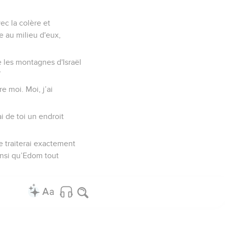
vec la colère et
e au milieu d'eux,
e les montagnes d'Israël
’
e moi. Moi, j’ai
ai de toi un endroit
te traiterai exactement
insi qu’Edom tout