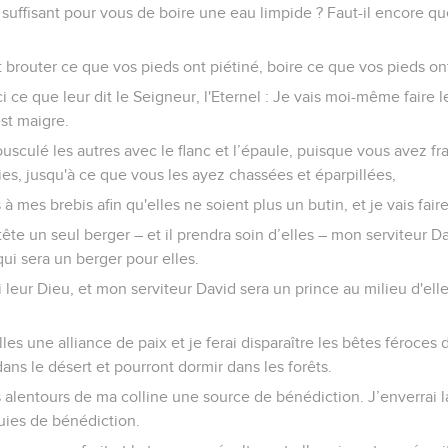
s suffisant pour vous de boire une eau limpide ? Faut-il encore qu
 brouter ce que vos pieds ont piétiné, boire ce que vos pieds ont
i ce que leur dit le Seigneur, l'Eternel : Je vais moi-même faire le
est maigre.
sculé les autres avec le flanc et l’épaule, puisque vous avez f
lies, jusqu'à ce que vous les ayez chassées et éparpillées,
 à mes brebis afin qu'elles ne soient plus un butin, et je vais faire 
tête un seul berger – et il prendra soin d’elles – mon serviteur Da
qui sera un berger pour elles.
ai leur Dieu, et mon serviteur David sera un prince au milieu d'elle
lles une alliance de paix et je ferai disparaître les bêtes féroces
ans le désert et pourront dormir dans les forêts.
es alentours de ma colline une source de bénédiction. J’enverrai
uies de bénédiction.