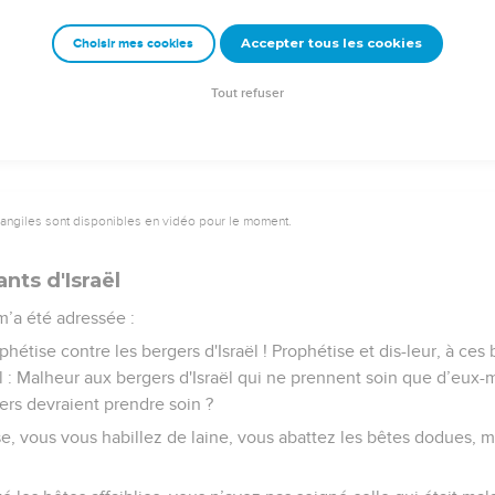
 un chanteur enthousiasmant, doté d’une belle voix et jouant b
, mais ils ne les mettent pas en pratique.
Accepter tous les cookies
Choisir mes cookies
ra – et voici que cela arrive – ils reconnaîtront qu'il y avait un 
Tout refuser
vangiles sont disponibles en vidéo pour le moment.
nts d'Israël
 m’a été adressée :
hétise contre les bergers d'Israël ! Prophétise et dis-leur, à ces 
nel : Malheur aux bergers d'Israël qui ne prennent soin que d’eux
ers devraient prendre soin ?
e, vous vous habillez de laine, vous abattez les bêtes dodues, 