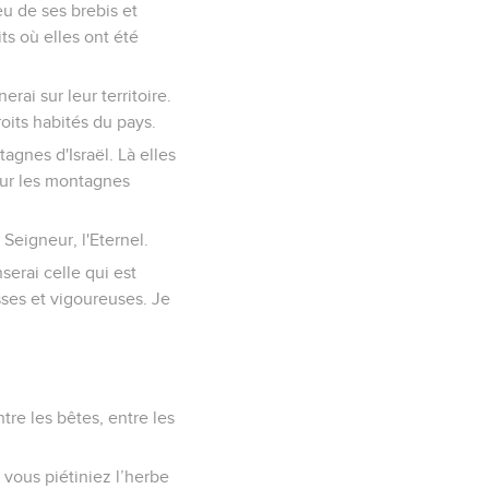
u de ses brebis et
its où elles ont été
erai sur leur territoire.
roits habités du pays.
agnes d'Israël. Là elles
sur les montagnes
 Seigneur, l'Eternel.
serai celle qui est
asses et vigoureuses. Je
ntre les bêtes, entre les
 vous piétiniez l’herbe