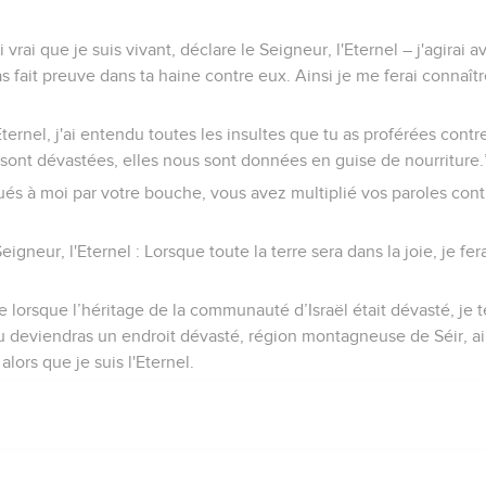
vrai que je suis vivant, déclare le Seigneur, l'Eternel – j'agirai a
s fait preuve dans ta haine contre eux. Ainsi je me ferai connaîtr
Eternel, j'ai entendu toutes les insultes que tu as proférées contr
es sont dévastées, elles nous sont données en guise de nourriture.
és à moi par votre bouche, vous avez multiplié vos paroles contr
eigneur, l'Eternel : Lorsque toute la terre sera dans la joie, je fer
ie lorsque l’héritage de la communauté d’Israël était dévasté, je 
u deviendras un endroit dévasté, région montagneuse de Séir, a
 alors que je suis l'Eternel.