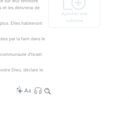
 sur leur territoire.
 et les délivrerai de
Ajouter une
Ajouter une
Ajouter une
Ajouter une
Ajouter une
Ajouter une
colonne
colonne
colonne
colonne
colonne
colonne
plus. Elles habiteront
tées par la faim dans le
la communauté d'Israël,
votre Dieu, déclare le