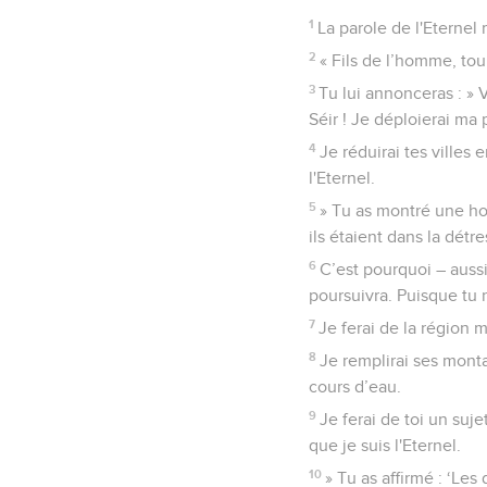
1
La parole de l'Eternel
2
« Fils de l’homme, tou
3
Tu lui annonceras : » 
Séir ! Je déploierai ma 
4
Je réduirai tes villes
l'Eternel.
5
» Tu as montré une hos
ils étaient dans la détr
6
C’est pourquoi – aussi 
poursuivra. Puisque tu n
7
Je ferai de la région
8
Je remplirai ses monta
cours d’eau.
9
Je ferai de toi un suj
que je suis l'Eternel.
10
» Tu as affirmé : ‘Le