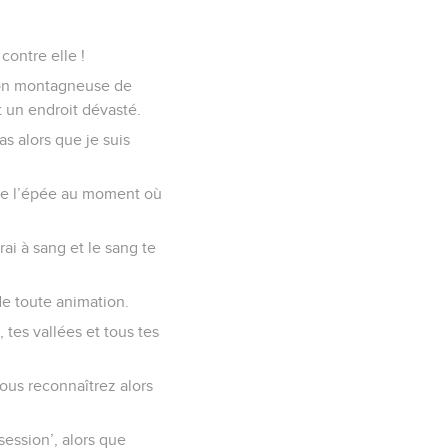
contre elle !
égion montagneuse de
t un endroit dévasté.
as alors que je suis
t de l’épée au moment où
rai à sang et le sang te
de toute animation.
 tes vallées et tous tes
Vous reconnaîtrez alors
session’, alors que