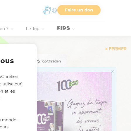
ays ?
bles, chacun de vous
Faire un don
ue je suis vivant, ceux
ien ?
Le Top
amps, je les donnerai à
 les cavernes mourront
eil qu’il tirait de sa
nous
n et un endroit dévasté
opChrétien
utilisateur)
des murs et aux portes
n et les
uter quelle sera la
:
utent tes paroles, mais
opos, mais leur cœur est
 du monde…
eurs.