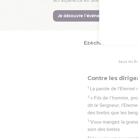
Tu es pour eux comme
ils écoutent tes paroles
33
Quand tout cela arrive
d'eux. »
Ezéchiel
34
Seuls les É
Contre les dirigea
1
La parole de l'Eternel
2
« Fils de l’homme, prop
dit le Seigneur, l'Eter
des brebis que les berg
3
Vous mangez la graiss
soin des brebis.
4