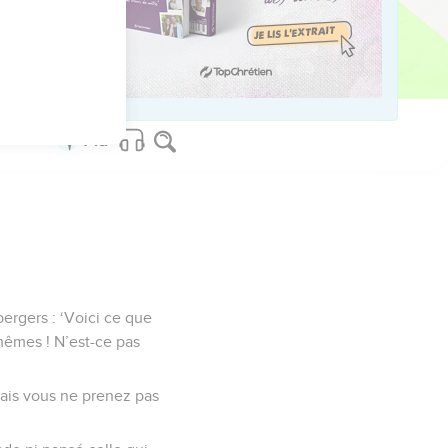
ien de son instrument :
prophète au milieu
bergers : ‘Voici ce que
-mêmes ! N’est-ce pas
mais vous ne prenez pas