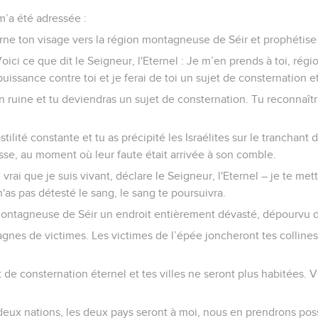
 m’a été adressée :
rne ton visage vers la région montagneuse de Séir et prophétise 
Voici ce que dit le Seigneur, l'Eternel : Je m’en prends à toi, r
puissance contre toi et je ferai de toi un sujet de consternation e
 en ruine et tu deviendras un sujet de consternation. Tu reconnaîtr
tilité constante et tu as précipité les Israélites sur le tranchan
esse, au moment où leur faute était arrivée à son comble.
vrai que je suis vivant, déclare le Seigneur, l'Eternel – je te mett
'as pas détesté le sang, le sang te poursuivra.
 montagneuse de Séir un endroit entièrement dévasté, dépourvu 
gnes de victimes. Les victimes de l’épée joncheront tes collines,
et de consternation éternel et tes villes ne seront plus habitées. 
s deux nations, les deux pays seront à moi, nous en prendrons pos