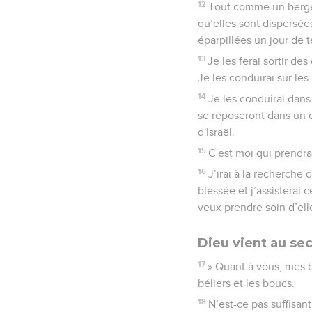
12
Tout comme un berger
qu’elles sont dispersées
éparpillées un jour de 
13
Je les ferai sortir des
Je les conduirai sur les
14
Je les conduirai dans
se reposeront dans un 
d'Israël.
15
C'est moi qui prendrai
16
J’irai à la recherche 
blessée et j’assisterai 
veux prendre soin d’ell
Dieu vient au se
17
» Quant à vous, mes bre
béliers et les boucs.
18
N’est-ce pas suffisan