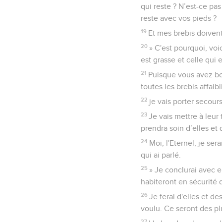
qui reste ? N’est-ce pa
reste avec vos pieds ?
19
Et mes brebis doivent
20
» C'est pourquoi, voic
est grasse et celle qui 
21
Puisque vous avez bou
toutes les brebis affaib
22
je vais porter secours
23
Je vais mettre à leur 
prendra soin d’elles et 
24
Moi, l'Eternel, je ser
qui ai parlé.
25
» Je conclurai avec e
habiteront en sécurité d
26
Je ferai d'elles et d
voulu. Ce seront des pl
27