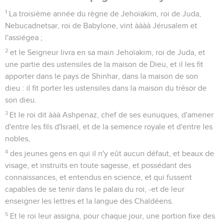
1
La troisième année du règne de Jehoïakim, roi de Juda,
Nebucadnetsar, roi de Babylone, vint àààà Jérusalem et
l'assiégea ;
2
et le Seigneur livra en sa main Jehoïakim, roi de Juda, et
une partie des ustensiles de la maison de Dieu, et il les fit
apporter dans le pays de Shinhar, dans la maison de son
dieu : il fit porter les ustensiles dans la maison du trésor de
son dieu.
3
Et le roi dit ààà Ashpenaz, chef de ses eunuques, d'amener
d'entre les fils d'Israël, et de la semence royale et d'entre les
nobles,
4
des jeunes gens en qui il n'y eût aucun défaut, et beaux de
visage, et instruits en toute sagesse, et possédant des
connaissances, et entendus en science, et qui fussent
capables de se tenir dans le palais du roi, -et de leur
enseigner les lettres et la langue des Chaldéens.
5
Et le roi leur assigna, pour chaque jour, une portion fixe des