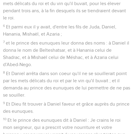
mets délicats du roi et du vin qu'il buvait, pour les élever
pendant trois ans, à la fin desquels ils se tiendraient devant
le roi.
6
Et parmi eux il y avait, d'entre les fils de Juda, Daniel,
Hanania, Mishaël, et Azaria ;
7
et le prince des eunuques leur donna des noms : à Daniel il
donna le nom de Belteshatsar, et à Hanania celui de
Shadrac, et à Mishaël celui de Méshac, et à Azaria celui
d'Abed-Nego.
8
Et Daniel arrêta dans son coeur qu'il ne se souillerait point
par les mets délicats du roi et par le vin qu'il buvait ; et il
demanda au prince des eunuques de lui permettre de ne pas
se souiller.
9
Et Dieu fit trouver à Daniel faveur et grâce auprès du prince
des eunuques.
10
Et le prince des eunuques dit à Daniel : Je crains le roi
mon seigneur, qui a prescrit votre nourriture et votre