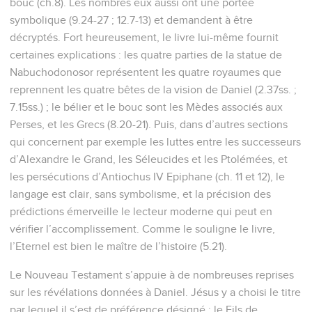
bouc (ch.8). Les nombres eux aussi ont une portée
symbolique (9.24-27 ; 12.7-13) et demandent à être
décryptés. Fort heureusement, le livre lui-même fournit
certaines explications : les quatre parties de la statue de
Nabuchodonosor représentent les quatre royaumes que
reprennent les quatre bêtes de la vision de Daniel (2.37ss. ;
7.15ss.) ; le bélier et le bouc sont les Mèdes associés aux
Perses, et les Grecs (8.20-21). Puis, dans d’autres sections
qui concernent par exemple les luttes entre les successeurs
d’Alexandre le Grand, les Séleucides et les Ptolémées, et
les persécutions d’Antiochus IV Epiphane (ch. 11 et 12), le
langage est clair, sans symbolisme, et la précision des
prédictions émerveille le lecteur moderne qui peut en
vérifier l’accomplissement. Comme le souligne le livre,
l’Eternel est bien le maître de l’histoire (5.21).
Le Nouveau Testament s’appuie à de nombreuses reprises
sur les révélations données à Daniel. Jésus y a choisi le titre
par lequel il s’est de préférence désigné : le Fils de