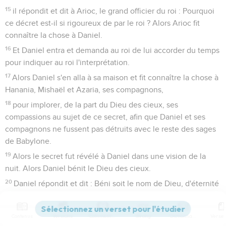
15
il répondit et dit à Arioc, le grand officier du roi : Pourquoi
ce décret est-il si rigoureux de par le roi ? Alors Arioc fit
connaître la chose à Daniel.
16
Et Daniel entra et demanda au roi de lui accorder du temps
pour indiquer au roi l'interprétation.
17
Alors Daniel s'en alla à sa maison et fit connaître la chose à
Hanania, Mishaël et Azaria, ses compagnons,
18
pour implorer, de la part du Dieu des cieux, ses
compassions au sujet de ce secret, afin que Daniel et ses
compagnons ne fussent pas détruits avec le reste des sages
de Babylone.
19
Alors le secret fut révélé à Daniel dans une vision de la
nuit. Alors Daniel bénit le Dieu des cieux.
20
Daniel répondit et dit : Béni soit le nom de Dieu, d'éternité
en éternité ! car la sagesse et la puissance sont à lui,
21
et c'est lui qui change les temps et les saisons, qui dépose
Contenus
Versions
Commentaires
Strong
Dictionnaire
les rois et établit les rois, qui donne la sagesse aux sages et