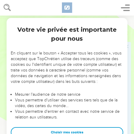
19
Et le sacrificateur prendra du sang du sacrifice pour le
péché, et en mettra sur les poteaux de la maison, et sur les
Darby
quatre coins de la banquette de l'autel, et sur les poteaux de
la porte du parvis intérieur.
Votre vie privée est importante
Ezéchiel
45
20
Et tu feras ainsi, le septième jour du mois, pour celui qui
pour nous
pèche par erreur, et pour le simple, et vous ferez propitiation
pour la maison.
En cliquant sur le bouton « Accepter tous les cookies », vous
acceptez que TopChrétien utilise des traceurs (comme des
21
Au premier mois, le quatorzième jour du mois, sera pour
cookies ou l'identifiant unique de votre compte utilisateur) et
vous la Pâque, une fête de sept jours ; on mangera des pains
traite vos données à caractère personnel (comme vos
sans levain.
données de navigation et les informations renseignées dans
votre compte utilisateur) dans les buts suivants :
22
Et le prince offrira en ce jour-là, pour lui-même et pour
tout le peuple du pays, un taureau en sacrifice pour le
Mesurer l'audience de notre service
péché.
Vous permettre d'utiliser des services tiers tels que de la
23
vidéo, des cartes du monde…
Et, les sept jours de la fête, il offrira à l'Éternel, comme
Vous permettre d'entrer en contact avec notre service de
holocauste, sept taureaux et sept béliers sans défaut,
relation aux utilisateurs.
chaque jour, les sept jours ; et, en sacrifice pour le péché, un
bouc, chaque jour.
Choisir mes cookies