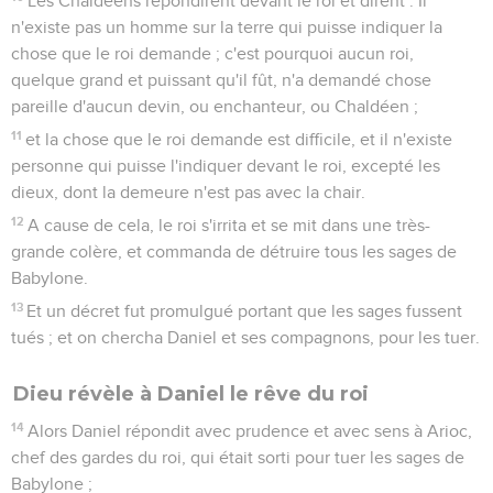
Les Chaldéens répondirent devant le roi et dirent : Il
n'existe pas un homme sur la terre qui puisse indiquer la
chose que le roi demande ; c'est pourquoi aucun roi,
quelque grand et puissant qu'il fût, n'a demandé chose
pareille d'aucun devin, ou enchanteur, ou Chaldéen ;
11
et la chose que le roi demande est difficile, et il n'existe
personne qui puisse l'indiquer devant le roi, excepté les
dieux, dont la demeure n'est pas avec la chair.
12
A cause de cela, le roi s'irrita et se mit dans une très-
grande colère, et commanda de détruire tous les sages de
Babylone.
13
Et un décret fut promulgué portant que les sages fussent
tués ; et on chercha Daniel et ses compagnons, pour les tuer.
Dieu révèle à Daniel le rêve du roi
14
Alors Daniel répondit avec prudence et avec sens à Arioc,
chef des gardes du roi, qui était sorti pour tuer les sages de
Babylone ;