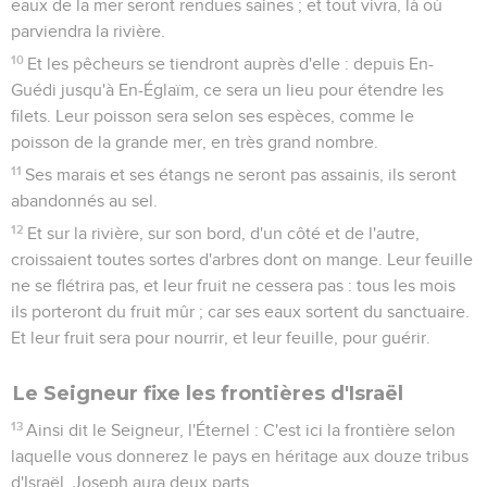
eaux de la mer seront rendues saines ; et tout vivra, là où
parviendra la rivière.
10
Et les pêcheurs se tiendront auprès d'elle : depuis En-
Guédi jusqu'à En-Églaïm, ce sera un lieu pour étendre les
filets. Leur poisson sera selon ses espèces, comme le
poisson de la grande mer, en très grand nombre.
11
Ses marais et ses étangs ne seront pas assainis, ils seront
abandonnés au sel.
12
Et sur la rivière, sur son bord, d'un côté et de l'autre,
croissaient toutes sortes d'arbres dont on mange. Leur feuille
ne se flétrira pas, et leur fruit ne cessera pas : tous les mois
ils porteront du fruit mûr ; car ses eaux sortent du sanctuaire.
Et leur fruit sera pour nourrir, et leur feuille, pour guérir.
Le Seigneur fixe les frontières d'Israël
13
Ainsi dit le Seigneur, l'Éternel : C'est ici la frontière selon
laquelle vous donnerez le pays en héritage aux douze tribus
d'Israël. Joseph aura deux parts.