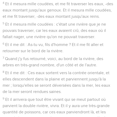
4
Et il mesura mille coudées, et me fit traverser les eaux, -des
eaux montant jusqu'aux genoux. Et il mesura mille coudées,
et me fit traverser, -des eaux montant jusqu'aux reins.
5
Et il mesura mille coudées : c'était une rivière que je ne
pouvais traverser, car les eaux avaient crû, des eaux où il
fallait nager, une rivière qu'on ne pouvait traverser.
6
Et il me dit : As-tu vu, fils d'homme ? Et il me fit aller et
retourner sur le bord de la rivière.
7
Quand j'y fus retourné, voici, au bord de la rivière, des
arbres en très-grand nombre, d'un côté et de l'autre.
8
Et il me dit : Ces eaux sortent vers la contrée orientale, et
elles descendent dans la plaine et parviennent jusqu'à la
mer ; lorsqu'elles se seront déversées dans la mer, les eaux
de la mer seront rendues saines.
9
Et il arrivera que tout être vivant qui se meut partout où
parvient la double rivière, vivra. Et il y aura une très-grande
quantité de poissons, car ces eaux parviendront là, et les