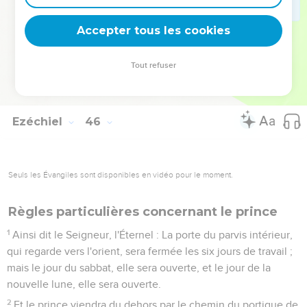
24
Et il offrira, comme offrande de gâteau, un épha par
taureau, et un épha par bélier, et de l'huile, un hin par épha.
Accepter tous les cookies
25
Au septième mois, le quinzième jour du mois, à la fête, il
fera selon ces ordonnances, sept jours, quant au sacrifice
Tout refuser
pour le péché, quant à l'holocauste, et quant à l'offrande de
gâteau, et quant à l'huile.
Ezéchiel
46
Seuls les Évangiles sont disponibles en vidéo pour le moment.
Règles particulières concernant le prince
1
Ainsi dit le Seigneur, l'Éternel : La porte du parvis intérieur,
qui regarde vers l'orient, sera fermée les six jours de travail ;
mais le jour du sabbat, elle sera ouverte, et le jour de la
nouvelle lune, elle sera ouverte.
2
Et le prince viendra du dehors par le chemin du portique de