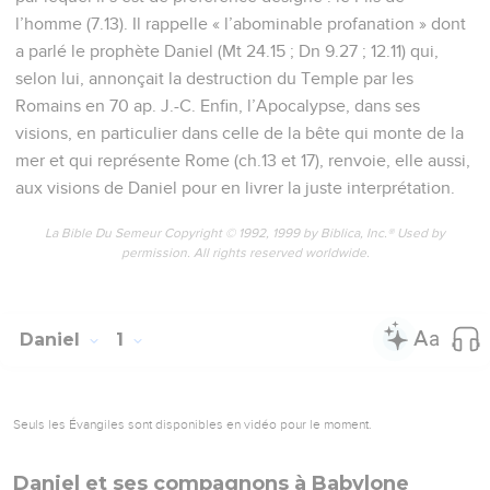
l’homme (7.13). Il rappelle « l’abominable profanation » dont
a parlé le prophète Daniel (Mt 24.15 ; Dn 9.27 ; 12.11) qui,
selon lui, annonçait la destruction du Temple par les
Romains en 70 ap. J.-C. Enfin, l’Apocalypse, dans ses
visions, en particulier dans celle de la bête qui monte de la
mer et qui représente Rome (ch.13 et 17), renvoie, elle aussi,
aux visions de Daniel pour en livrer la juste interprétation.
La Bible Du Semeur Copyright © 1992, 1999 by Biblica, Inc.® Used by
permission. All rights reserved worldwide.
Daniel
1
Seuls les Évangiles sont disponibles en vidéo pour le moment.
Daniel et ses compagnons à Babylone