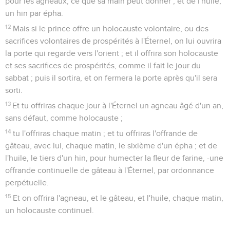
pour les agneaux, ce que sa main peut donner ; et de l'huile,
un hin par épha.
12
Mais si le prince offre un holocauste volontaire, ou des
sacrifices volontaires de prospérités à l'Éternel, on lui ouvrira
la porte qui regarde vers l'orient ; et il offrira son holocauste
et ses sacrifices de prospérités, comme il fait le jour du
sabbat ; puis il sortira, et on fermera la porte après qu'il sera
sorti.
13
Et tu offriras chaque jour à l'Éternel un agneau âgé d'un an,
sans défaut, comme holocauste ;
14
tu l'offriras chaque matin ; et tu offriras l'offrande de
gâteau, avec lui, chaque matin, le sixième d'un épha ; et de
l'huile, le tiers d'un hin, pour humecter la fleur de farine, -une
offrande continuelle de gâteau à l'Éternel, par ordonnance
perpétuelle.
15
Et on offrira l'agneau, et le gâteau, et l'huile, chaque matin,
un holocauste continuel.