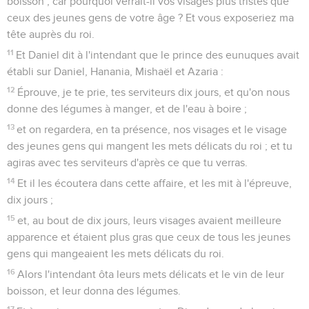
boisson ; car pourquoi verrait-il vos visages plus tristes que
ceux des jeunes gens de votre âge ? Et vous exposeriez ma
tête auprès du roi.
11
Et Daniel dit à l'intendant que le prince des eunuques avait
établi sur Daniel, Hanania, Mishaël et Azaria :
12
Éprouve, je te prie, tes serviteurs dix jours, et qu'on nous
donne des légumes à manger, et de l'eau à boire ;
13
et on regardera, en ta présence, nos visages et le visage
des jeunes gens qui mangent les mets délicats du roi ; et tu
agiras avec tes serviteurs d'après ce que tu verras.
14
Et il les écoutera dans cette affaire, et les mit à l'épreuve,
dix jours ;
15
et, au bout de dix jours, leurs visages avaient meilleure
apparence et étaient plus gras que ceux de tous les jeunes
gens qui mangeaient les mets délicats du roi.
16
Alors l'intendant ôta leurs mets délicats et le vin de leur
boisson, et leur donna des légumes.
17