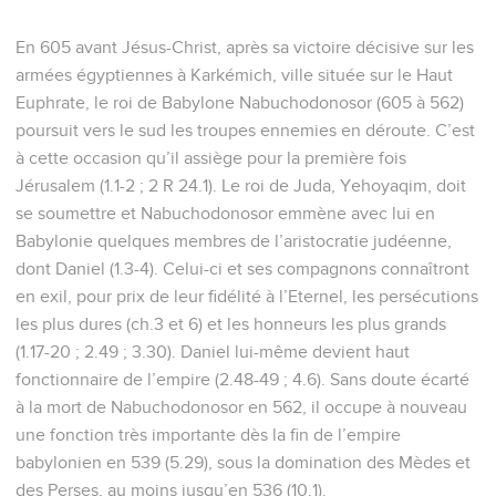
En 605 avant Jésus-Christ, après sa victoire décisive sur les
armées égyptiennes à Karkémich, ville située sur le Haut
Euphrate, le roi de Babylone Nabuchodonosor (605 à 562)
poursuit vers le sud les troupes ennemies en déroute. C’est
à cette occasion qu’il assiège pour la première fois
Jérusalem (1.1-2 ; 2 R 24.1). Le roi de Juda, Yehoyaqim, doit
se soumettre et Nabuchodonosor emmène avec lui en
Babylonie quelques membres de l’aristocratie judéenne,
dont Daniel (1.3-4). Celui-ci et ses compagnons connaîtront
en exil, pour prix de leur fidélité à l’Eternel, les persécutions
les plus dures (ch.3 et 6) et les honneurs les plus grands
(1.17-20 ; 2.49 ; 3.30). Daniel lui-même devient haut
fonctionnaire de l’empire (2.48-49 ; 4.6). Sans doute écarté
à la mort de Nabuchodonosor en 562, il occupe à nouveau
une fonction très importante dès la fin de l’empire
babylonien en 539 (5.29), sous la domination des Mèdes et
des Perses, au moins jusqu’en 536 (10.1).