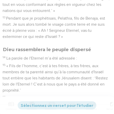
tout en vous conformant aux règles en vigueur chez les
nations qui vous entourent.’ »
13
Pendant que je prophétisais, Pelathia, fils de Benaja, est
mort. Je suis alors tombé le visage contre terre et me suis
écrié à pleine voix : « Ah ! Seigneur Eternel, vas-tu
exterminer ce qui reste d'Israël ? »
Dieu rassemblera le peuple dispersé
14
La parole de l'Eternel m’a été adressée :
15
« Fils de l’homme, c’est à tes frères, à tes frères, aux
membres de ta parenté ainsi qu’à la communauté d'Israël
tout entière que les habitants de Jérusalem disent : ‘Restez
loin de l'Eternel ! C’est à nous que le pays a été donné en
propriété.’
16
C'est pourquoi, annonce : ‘Voici ce que dit le Seigneur,
l'Eternel : Même si je les tiens éloignés parmi les nations,
Contenus
Versions
Commentaires
Strong
Dictionnaire
même si je les ai éparpillés dans divers pays, je serai pour