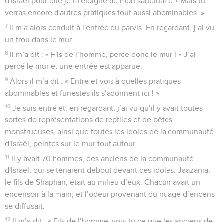
d'Israël pour que je m'éloigne de mon sanctuaire ? Mais tu
verras encore d'autres pratiques tout aussi abominables. »
7
Il m’a alors conduit à l'entrée du parvis. En regardant, j’ai vu
un trou dans le mur.
8
Il m’a dit : « Fils de l’homme, perce donc le mur ! » J’ai
percé le mur et une entrée est apparue.
9
Alors il m’a dit : « Entre et vois à quelles pratiques
abominables et funestes ils s’adonnent ici ! »
10
Je suis entré et, en regardant, j’ai vu qu’il y avait toutes
sortes de représentations de reptiles et de bêtes
monstrueuses, ainsi que toutes les idoles de la communauté
d'Israël, peintes sur le mur tout autour.
11
Il y avait 70 hommes, des anciens de la communauté
d'Israël, qui se tenaient debout devant ces idoles. Jaazania,
le fils de Shaphan, était au milieu d’eux. Chacun avait un
encensoir à la main, et l’odeur provenant du nuage d’encens
se diffusait.
12
Il m’a dit : « Fils de l’homme, vois-tu ce que les anciens de