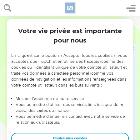
21
Si au contraire tu avertis le juste pour qu’il ne commette
pas de péché, et qu'il ne pèche pas, il restera en vie parce
qu'il s'est laissé avertir et toi, tu auras délivré ton âme. »
Segond 21
Votre vie privée est importante
Ezéchiel
3
Dieu impose un temps de silence à Ézékiel
pour nous
22
Là encore la main de l'Eternel reposait sur moi. Il m’a dit :
« Lève-toi, sors dans la vallée et là-bas je te parlerai. »
En cliquant sur le bouton « Accepter tous les cookies », vous
acceptez que TopChrétien utilise des traceurs (comme des
23
Je me suis levé et je suis sorti dans la vallée. Et voici que
cookies ou l'identifiant unique de votre compte utilisateur) et
la gloire de l'Eternel se tenait là, telle que je l'avais vue près
traite vos données à caractère personnel (comme vos
du fleuve Kebar. Alors je suis tombé le visage contre terre.
données de navigation et les informations renseignées dans
votre compte utilisateur) dans les buts suivants :
24
L'Esprit est entré en moi et m’a mis debout sur mes pieds.
Il m’a parlé et m’a dit : « Va t'enfermer chez toi.
Mesurer l'audience de notre service
25
Fils de l’homme, on mettra sur toi des cordes, avec
Vous permettre d'utiliser des services tiers tels que de la
vidéo, des cartes du monde…
lesquelles on t’attachera afin que tu ne puisses pas aller au
Vous permettre d'entrer en contact avec notre service de
milieu d'eux.
relation aux utilisateurs.
26
Je collerai ta langue à ton palais pour que tu sois muet et
ne puisses pas leur adresser de reproches, car c'est une
Choisir mes cookies