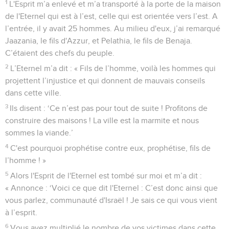
1
L'Esprit m’a enlevé et m’a transporté à la porte de la maison
de l'Eternel qui est à l’est, celle qui est orientée vers l’est. A
l’entrée, il y avait 25 hommes. Au milieu d'eux, j’ai remarqué
Jaazania, le fils d'Azzur, et Pelathia, le fils de Benaja.
C’étaient des chefs du peuple.
2
L’Eternel m’a dit : « Fils de l’homme, voilà les hommes qui
projettent l’injustice et qui donnent de mauvais conseils
dans cette ville.
3
Ils disent : ‘Ce n’est pas pour tout de suite ! Profitons de
construire des maisons ! La ville est la marmite et nous
sommes la viande.’
4
C'est pourquoi prophétise contre eux, prophétise, fils de
l’homme ! »
5
Alors l'Esprit de l'Eternel est tombé sur moi et m’a dit :
« Annonce : ‘Voici ce que dit l'Eternel : C’est donc ainsi que
vous parlez, communauté d'Israël ! Je sais ce qui vous vient
à l’esprit.
6
Vous avez multiplié le nombre de vos victimes dans cette