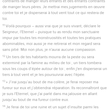
contraints de manger leurs enfants et des enfants contraints
de manger leurs pères. Je mettrai mes jugements en œuvre
contre toi et je disperserai à tout vent tout ce qui restera de
toi.
11
Voilà pourquoi – aussi vrai que je suis vivant, déclare le
Seigneur, l'Eternel – puisque tu as rendu mon sanctuaire
impur par toutes tes monstruosités et toutes tes pratiques
abominables, moi aussi je me retirerai et mon regard sera
sans pitié. Moi non plus, je n'aurai aucune compassion.
12
Un tiers de tes habitants mourra de la peste ou sera
exterminé par la famine au milieu de toi ; un tiers tombera
sous les coups d’épée autour de toi ; enfin j'en disperserai un
tiers à tout vent et je les poursuivrai avec l'épée.
13
» J’irai jusqu’au bout de ma colère, je ferai reposer ma
fureur sur eux et j’obtiendrai réparation. Ils reconnaîtront que
je suis l'Eternel, que j'ai parlé dans ma jalousie en allant
jusqu’au bout de ma fureur contre eux.
14
Je ferai de toi une ruine et un sujet d’insulte parmi les