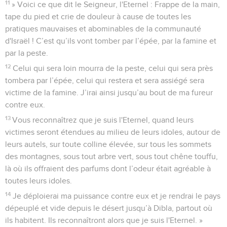
11
» Voici ce que dit le Seigneur, l'Eternel : Frappe de la main,
tape du pied et crie de douleur à cause de toutes les
pratiques mauvaises et abominables de la communauté
d'Israël ! C’est qu’ils vont tomber par l’épée, par la famine et
par la peste.
12
Celui qui sera loin mourra de la peste, celui qui sera près
tombera par l’épée, celui qui restera et sera assiégé sera
victime de la famine. J’irai ainsi jusqu’au bout de ma fureur
contre eux.
13
Vous reconnaîtrez que je suis l'Eternel, quand leurs
victimes seront étendues au milieu de leurs idoles, autour de
leurs autels, sur toute colline élevée, sur tous les sommets
des montagnes, sous tout arbre vert, sous tout chêne touffu,
là où ils offraient des parfums dont l’odeur était agréable à
toutes leurs idoles.
14
Je déploierai ma puissance contre eux et je rendrai le pays
dépeuplé et vide depuis le désert jusqu’à Dibla, partout où
ils habitent. Ils reconnaîtront alors que je suis l'Eternel. »