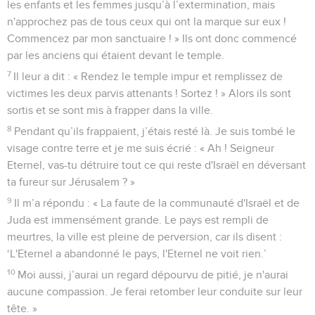
les enfants et les femmes jusqu’à l’extermination, mais
n'approchez pas de tous ceux qui ont la marque sur eux !
Commencez par mon sanctuaire ! » Ils ont donc commencé
par les anciens qui étaient devant le temple.
7
Il leur a dit : « Rendez le temple impur et remplissez de
victimes les deux parvis attenants ! Sortez ! » Alors ils sont
sortis et se sont mis à frapper dans la ville.
8
Pendant qu’ils frappaient, j’étais resté là. Je suis tombé le
visage contre terre et je me suis écrié : « Ah ! Seigneur
Eternel, vas-tu détruire tout ce qui reste d'Israël en déversant
ta fureur sur Jérusalem ? »
9
Il m’a répondu : « La faute de la communauté d'Israël et de
Juda est immensément grande. Le pays est rempli de
meurtres, la ville est pleine de perversion, car ils disent :
‘L'Eternel a abandonné le pays, l'Eternel ne voit rien.’
10
Moi aussi, j’aurai un regard dépourvu de pitié, je n'aurai
aucune compassion. Je ferai retomber leur conduite sur leur
tête. »