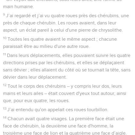
main humaine.
9
J’ai regardé et j’ai vu quatre roues près des chérubins, une
près de chaque chérubin. Les roues avaient, dans leur
aspect, un éclat pareil à celui d'une pierre de chrysolithe.
10
Toutes les quatre avaient le même aspect ; chacune
paraissait être au milieu d'une autre roue.
11
Dans leurs déplacements, elles pouvaient suivre les quatre
directions prises par les chérubins, et elles se déplaçaient
sans dévier ; elles allaient du côté où se tournait la tête, sans
dévier dans leur déplacement.
12
Tout le corps des chérubins – y compris leur dos, leurs
mains et leurs ailes – était couvert d'yeux tout autour, ainsi
que, pour eux quatre, les roues.
13
J’ai entendu qu'on appelait ces roues tourbillon.
14
Chacun avait quatre visages. La première face était une
face de chérubin, la deuxième une face d'homme, la
troisième une face de lion et la quatrième une face d’aigle.