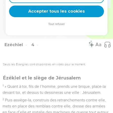
communauté de rebelles.
27
Cependant, quand je te parlerai, j'ouvrirai ta bouche pour
Accepter tous les cookies
que tu leur dises : ‘Voici ce que dit le Seigneur,
l'Eternel.’Que celui qui voudra écouter écoute, et que celui
Tout refuser
qui ne voudra pas n'écoute pas ! En effet, c'est une
communauté de rebelles.
Ezéchiel
4
Seuls les Évangiles sont disponibles en vidéo pour le moment.
Ézékiel et le siège de Jérusalem
1
» Quant à toi, fils de l’homme, prends une brique, place-la
devant toi, et dessus tu dessineras une ville : Jérusalem.
2
Puis assiège-la, construis des retranchements contre elle,
mets en place des remblais contre elle, dresse des armées
en face d’elle et installe des machines de guerre tout autour