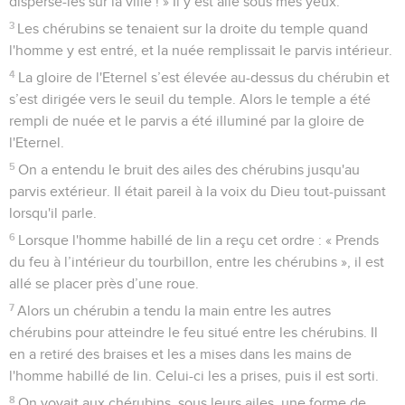
disperse-les sur la ville ! » Il y est allé sous mes yeux.
3
Les chérubins se tenaient sur la droite du temple quand
l'homme y est entré, et la nuée remplissait le parvis intérieur.
4
La gloire de l'Eternel s’est élevée au-dessus du chérubin et
s’est dirigée vers le seuil du temple. Alors le temple a été
rempli de nuée et le parvis a été illuminé par la gloire de
l'Eternel.
5
On a entendu le bruit des ailes des chérubins jusqu'au
parvis extérieur. Il était pareil à la voix du Dieu tout-puissant
lorsqu'il parle.
6
Lorsque l'homme habillé de lin a reçu cet ordre : « Prends
du feu à l’intérieur du tourbillon, entre les chérubins », il est
allé se placer près d’une roue.
7
Alors un chérubin a tendu la main entre les autres
chérubins pour atteindre le feu situé entre les chérubins. Il
en a retiré des braises et les a mises dans les mains de
l'homme habillé de lin. Celui-ci les a prises, puis il est sorti.
8
On voyait aux chérubins, sous leurs ailes, une forme de