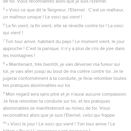
de toi. Vous reconnaîtrez alors que je suis l'Eternel.
5
» Voici ce que dit le Seigneur, l'Eternel : C’est un malheur,
un malheur unique ! Le voici qui vient !
6
La fin vient, la fin vient, elle se réveille contre toi ! La voici
qui vient !
7
Ton tour arrive, habitant du pays ! Le moment vient, le jour
approche ! C’est la panique, il n’y a plus de cris de joie dans
les montagnes !
8
» Maintenant, très bientôt, je vais déverser ma fureur sur
toi, je vais aller jusqu’au bout de ma colère contre toi. Je te
jugerai conformément à ta conduite, je ferai retomber toutes
tes pratiques abominables sur toi.
9
Mon regard sera sans pitié et je n'aurai aucune compassion.
Je ferai retomber ta conduite sur toi, et tes pratiques
abominables se manifesteront au milieu de toi. Vous
reconnaîtrez alors que je suis l'Eternel, celui qui frappe.
10
» Voici le jour ! Le voici qui vient ! Ton tour arrive ! Le
bâton a fleuri ! L’arrogance s’est épanouie !