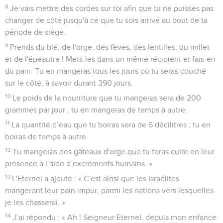
8
Je vais mettre des cordes sur toi afin que tu ne puisses pas
changer de côté jusqu'à ce que tu sois arrivé au bout de ta
période de siège.
9
Prends du blé, de l'orge, des fèves, des lentilles, du millet
et de l'épeautre ! Mets-les dans un même récipient et fais-en
du pain. Tu en mangeras tous les jours où tu seras couché
sur le côté, à savoir durant 390 jours.
10
Le poids de la nourriture que tu mangeras sera de 200
grammes par jour ; tu en mangeras de temps à autre.
11
La quantité d’eau que tu boiras sera de 6 décilitres ; tu en
boiras de temps à autre.
12
Tu mangeras des gâteaux d'orge que tu feras cuire en leur
présence à l’aide d’excréments humains. »
13
L'Eternel a ajouté : « C'est ainsi que les Israélites
mangeront leur pain impur, parmi les nations vers lesquelles
je les chasserai. »
14
J’ai répondu : « Ah ! Seigneur Eternel, depuis mon enfance