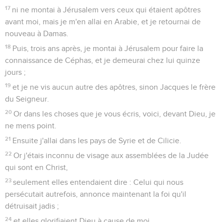
17
ni ne montai à Jérusalem vers ceux qui étaient apôtres
avant moi, mais je m'en allai en Arabie, et je retournai de
nouveau à Damas.
18
Puis, trois ans après, je montai à Jérusalem pour faire la
connaissance de Céphas, et je demeurai chez lui quinze
jours ;
19
et je ne vis aucun autre des apôtres, sinon Jacques le frère
du Seigneur.
20
Or dans les choses que je vous écris, voici, devant Dieu, je
ne mens point.
21
Ensuite j'allai dans les pays de Syrie et de Cilicie.
22
Or j'étais inconnu de visage aux assemblées de la Judée
qui sont en Christ,
23
seulement elles entendaient dire : Celui qui nous
persécutait autrefois, annonce maintenant la foi qu'il
détruisait jadis ;
24
et elles glorifiaient Dieu à cause de moi.