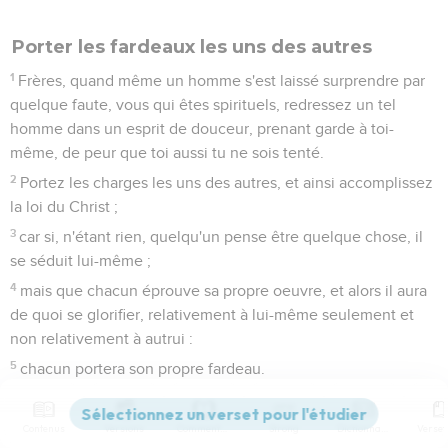
Porter les fardeaux les uns des autres
1
Frères, quand même un homme s'est laissé surprendre par
quelque faute, vous qui êtes spirituels, redressez un tel
homme dans un esprit de douceur, prenant garde à toi-
même, de peur que toi aussi tu ne sois tenté.
2
Portez les charges les uns des autres, et ainsi accomplissez
la loi du Christ ;
3
car si, n'étant rien, quelqu'un pense être quelque chose, il
se séduit lui-même ;
4
mais que chacun éprouve sa propre oeuvre, et alors il aura
de quoi se glorifier, relativement à lui-même seulement et
non relativement à autrui :
5
chacun portera son propre fardeau.
6
Que celui qui est enseigné dans la parole fasse participer à
tous les biens temporels celui qui enseigne.
Contenus
Versions
Commentaires
Strong
Dictionnaire