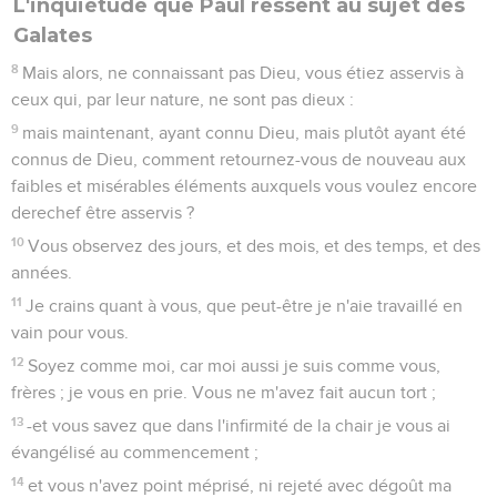
L'inquiétude que Paul ressent au sujet des
Galates
8
Mais alors, ne connaissant pas Dieu, vous étiez asservis à
ceux qui, par leur nature, ne sont pas dieux :
9
mais maintenant, ayant connu Dieu, mais plutôt ayant été
connus de Dieu, comment retournez-vous de nouveau aux
faibles et misérables éléments auxquels vous voulez encore
derechef être asservis ?
10
Vous observez des jours, et des mois, et des temps, et des
années.
11
Je crains quant à vous, que peut-être je n'aie travaillé en
vain pour vous.
12
Soyez comme moi, car moi aussi je suis comme vous,
frères ; je vous en prie. Vous ne m'avez fait aucun tort ;
13
-et vous savez que dans l'infirmité de la chair je vous ai
évangélisé au commencement ;
14
et vous n'avez point méprisé, ni rejeté avec dégoût ma