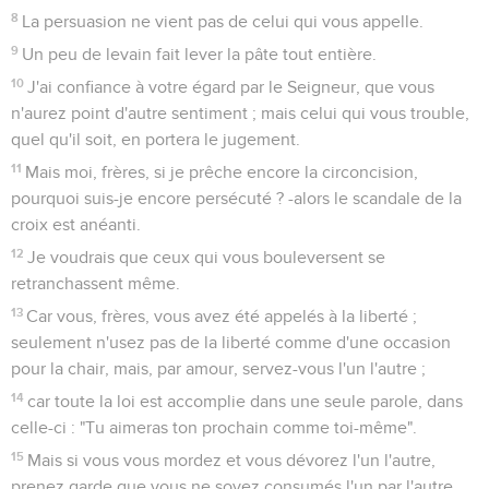
8
La persuasion ne vient pas de celui qui vous appelle.
9
Un peu de levain fait lever la pâte tout entière.
10
J'ai confiance à votre égard par le Seigneur, que vous
n'aurez point d'autre sentiment ; mais celui qui vous trouble,
quel qu'il soit, en portera le jugement.
11
Mais moi, frères, si je prêche encore la circoncision,
pourquoi suis-je encore persécuté ? -alors le scandale de la
croix est anéanti.
12
Je voudrais que ceux qui vous bouleversent se
retranchassent même.
13
Car vous, frères, vous avez été appelés à la liberté ;
seulement n'usez pas de la liberté comme d'une occasion
pour la chair, mais, par amour, servez-vous l'un l'autre ;
14
car toute la loi est accomplie dans une seule parole, dans
celle-ci : "Tu aimeras ton prochain comme toi-même".
15
Mais si vous vous mordez et vous dévorez l'un l'autre,
prenez garde que vous ne soyez consumés l'un par l'autre.