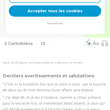
insinuations, des enflures d'orgueil,
21
des désordres, et qu'étant de nouveau revenu au milieu
Accepter tous les cookies
de vous, mon Dieu ne m'humilie quant à vous, et que je ne
sois affligé à l'occasion de plusieurs de ceux qui ont péché
Tout refuser
auparavant et qui ne se sont pas repentis de l'impureté et de
la fornication et de l'impudicité qu'ils ont commises.
2 Corinthiens
13
Seuls les Évangiles sont disponibles en vidéo pour le moment.
Derniers avertissements et salutations
1
C'est ici la troisième fois que je viens à vous : par la bouche
de deux ou de trois témoins toute affaire sera établie.
2
J'ai déjà dit, et je dis à l'avance, comme si j'étais présent
pour la seconde fois, et maintenant étant absent, à ceux qui
ont péché auparavant et à tous les autres, que si je viens