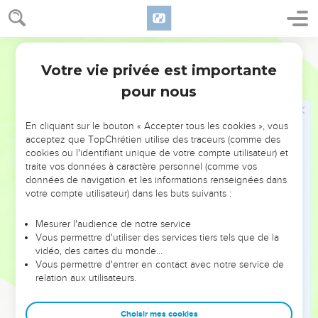
entièrement dépensé pour vos âmes, si même, vous aimant
beaucoup plus, je devais être moins aimé.
Darby
16
Mais soit ! moi, je ne vous ai pas été à charge, mais, étant
Votre vie privée est importante
rusé, je vous ai pris par finesse.
2 Corinthiens
12
pour nous
17
Me suis-je enrichi à vos dépens par aucun de ceux que je
vous ai envoyés ?
En cliquant sur le bouton « Accepter tous les cookies », vous
18
J'ai prié Tite et j'ai envoyé le frère avec lui. Tite s'est-il
acceptez que TopChrétien utilise des traceurs (comme des
enrichi à vos dépens ? N'avons-nous pas marché dans le
cookies ou l'identifiant unique de votre compte utilisateur) et
même esprit ? N'avons-nous pas marché sur les mêmes
traite vos données à caractère personnel (comme vos
traces ?
données de navigation et les informations renseignées dans
votre compte utilisateur) dans les buts suivants :
19
Vous avez longtemps pensé que nous nous justifions
auprès de vous. Nous parlons devant Dieu en Christ, et
Mesurer l'audience de notre service
toutes choses, bien-aimés, pour votre édification.
Vous permettre d'utiliser des services tiers tels que de la
vidéo, des cartes du monde…
20
Car je crains que, quand j'arriverai, je ne vous trouve pas
Vous permettre d'entrer en contact avec notre service de
tels que je voudrais, et que moi je ne sois trouvé par vous tel
relation aux utilisateurs.
que vous ne voudriez pas, et qu'il n'y ait des querelles, des
jalousies, des colères, des intrigues, des médisances, des
Choisir mes cookies