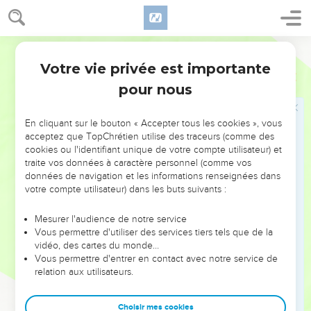
ardent zélateur des traditions de mes pères.
15
Mais quand il plut à Dieu, qui m'avait choisi dès le sein de
Ostervald
ma mère, et qui m'a appelé par sa grâce,
Votre vie privée est importante
16
Galates
1
De me révéler intérieurement son Fils, afin que je
pour nous
l'annonçasse parmi les Gentils ; aussitôt, je ne consultai ni la
chair ni le sang,
En cliquant sur le bouton « Accepter tous les cookies », vous
17
Et je ne montai point à Jérusalem vers ceux qui étaient
acceptez que TopChrétien utilise des traceurs (comme des
apôtres avant moi ; mais je m'en allai en Arabie, et je revins
cookies ou l'identifiant unique de votre compte utilisateur) et
encore à Damas.
traite vos données à caractère personnel (comme vos
données de navigation et les informations renseignées dans
18
Ensuite, trois ans après, je montai à Jérusalem, pour y
votre compte utilisateur) dans les buts suivants :
visiter Pierre ; et je demeurai chez lui quinze jours ;
19
Mais je ne vis aucun des autres apôtres, sinon Jacques, le
Mesurer l'audience de notre service
Vous permettre d'utiliser des services tiers tels que de la
frère du Seigneur.
vidéo, des cartes du monde…
20
Or, dans les choses que je vous écris, voici, devant Dieu,
Vous permettre d'entrer en contact avec notre service de
je ne mens point.
relation aux utilisateurs.
21
J'allai ensuite dans les pays de Syrie et de Cilicie ;
Choisir mes cookies
22