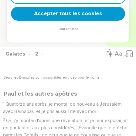
Mais j'étais inconnu de visage aux Églises de Judée qui
sont en Christ.
Accepter tous les cookies
23
Elles avaient seulement entendu dire : Celui qui autrefois
nous persécutait, annonce maintenant la foi, que jadis il
Tout refuser
ravageait.
24
Et elles glorifiaient Dieu à cause de moi.
Galates
2
Seuls les Évangiles sont disponibles en vidéo pour le moment.
Paul et les autres apôtres
1
Quatorze ans après, je montai de nouveau à Jérusalem
avec Barnabas, et je pris aussi Tite avec moi.
2
Or, j'y montai d'après une révélation, et je leur exposai, et
en particulier aux plus considérés, l'Évangile que je prêche
parmi les Gentils ; de peur que je ne courusse ou que je