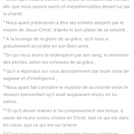
afin que nous soyons saints et irrépréhensibles devant lui par
la charité ;
5
Nous ayant prédestinés à être ses enfants adoptifs par le
moyen de Jésus-Christ, d'après le bon plaisir de sa volonté ;
6
A la louange de la gloire de sa grâce, qu'il nous a
gratuitement accordée en son Bien-aimé.
7
En qui nous avons la rédemption par son sang, la rémission
des péchés, selon les richesses de sa grâce,
8
Qu'il a répandue sur nous abondamment par toute sorte de
sagesse et d'intelligence ;
9
Nous ayant fait connaître le mystère de sa volonté selon le
dessein bienveillant qu'il avait auparavant résolu en lui-
même,
10
Et qu'il devait réaliser à l'accomplissement des temps, à
savoir de réunir toutes choses en Christ, tant ce qui est dans
les cieux, que ce qui est sur la terre.
11
C'est en lui aussi que nous sommes devenus héritiers,