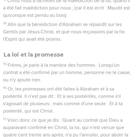
Christ nous a rachetés de la malédiction de la loi, quand il
a été fait malédiction pour nous ; (car il est écrit : Maudit est
quiconque est pendu au bois).
14
Afin que la bénédiction d'Abraham se répandît sur les
Gentils par Jésus-Christ, et que nous reçussions par la foi
l'Esprit qui avait été promis.
La loi et la promesse
15
Frères, je parle à la manière des hommes : Lorsqu'un
contrat a été confirmé par un homme, personne ne le casse,
ou n'y ajoute rien.
16
Or, les promesses ont été faites à Abraham et à sa
postérité. Il n'est pas dit : Et à ses postérités, comme s'il
s'agissait de plusieurs ; mais comme d'une seule : Et à ta
postérité, qui est Christ.
17
Voici donc ce que je dis : Quant au contrat que Dieu a
auparavant confirmé en Christ, la loi, qui n'est venue que
quatre cent trente ans après, n'a pu l'annuler, pour abolir la