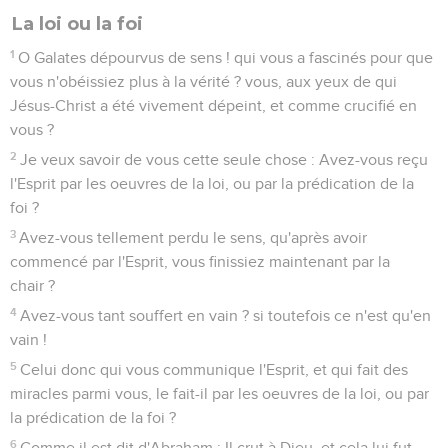
La loi ou la foi
1
O Galates dépourvus de sens ! qui vous a fascinés pour que
vous n'obéissiez plus à la vérité ? vous, aux yeux de qui
Jésus-Christ a été vivement dépeint, et comme crucifié en
vous ?
2
Je veux savoir de vous cette seule chose : Avez-vous reçu
l'Esprit par les oeuvres de la loi, ou par la prédication de la
foi ?
3
Avez-vous tellement perdu le sens, qu'après avoir
commencé par l'Esprit, vous finissiez maintenant par la
chair ?
4
Avez-vous tant souffert en vain ? si toutefois ce n'est qu'en
vain !
5
Celui donc qui vous communique l'Esprit, et qui fait des
miracles parmi vous, le fait-il par les oeuvres de la loi, ou par
la prédication de la foi ?
6
Comme il est dit d'Abraham : Il crut à Dieu, et cela lui fut