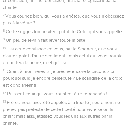
circoncision, ni l'incirconcision, mais la foi agissant par la
charité.
7
Vous couriez bien, qui vous a arrêtés, que vous n'obéissiez
plus à la vérité ?
8
Cette suggestion ne vient point de Celui qui vous appelle.
9
Un peu de levain fait lever toute la pâte.
10
J'ai cette confiance en vous, par le Seigneur, que vous
n'aurez point d'autre sentiment ; mais celui qui vous trouble
en portera la peine, quel qu'il soit.
11
Quant à moi, frères, si je prêche encore la circoncision,
pourquoi suis-je encore persécuté ? Le scandale de la croix
est donc anéanti !
12
Puissent ceux qui vous troublent être retranchés !
13
Frères, vous avez été appelés à la liberté ; seulement ne
prenez pas prétexte de cette liberté pour vivre selon la
chair ; mais assujettissez-vous les uns aux autres par la
charité.