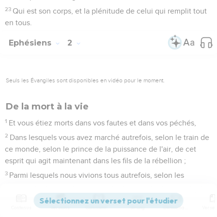
23
Qui est son corps, et la plénitude de celui qui remplit tout
en tous.
Ephésiens
2
Seuls les Évangiles sont disponibles en vidéo pour le moment.
De la mort à la vie
1
Et vous étiez morts dans vos fautes et dans vos péchés,
2
Dans lesquels vous avez marché autrefois, selon le train de
ce monde, selon le prince de la puissance de l'air, de cet
esprit qui agit maintenant dans les fils de la rébellion ;
3
Parmi lesquels nous vivions tous autrefois, selon les
convoitises de notre chair, accomplissant les désirs de la
chair et de nos pensées ; et nous étions par nature des
Contenus
Versions
Commentaires
Strong
Dictionnaire
enfants de colère, comme les autres.