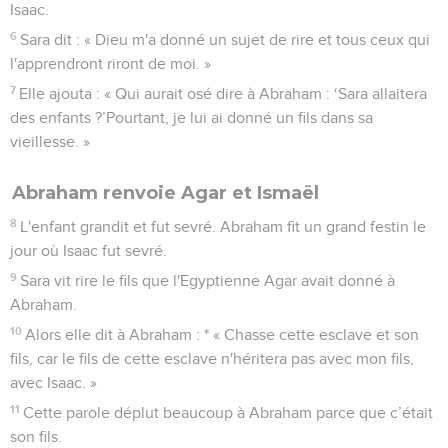
Isaac.
6
Sara dit : « Dieu m'a donné un sujet de rire et tous ceux qui
l'apprendront riront de moi. »
7
Elle ajouta : « Qui aurait osé dire à Abraham : ‘Sara allaitera
des enfants ?’Pourtant, je lui ai donné un fils dans sa
vieillesse. »
Abraham renvoie Agar et Ismaël
8
L'enfant grandit et fut sevré. Abraham fit un grand festin le
jour où Isaac fut sevré.
9
Sara vit rire le fils que l'Egyptienne Agar avait donné à
Abraham.
10
Alors elle dit à Abraham : * « Chasse cette esclave et son
fils, car le fils de cette esclave n'héritera pas avec mon fils,
avec Isaac. »
11
Cette parole déplut beaucoup à Abraham parce que c’était
son fils.