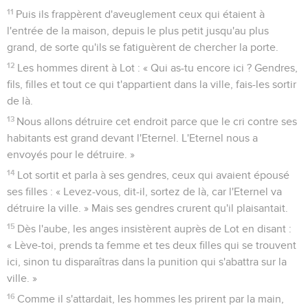
11
Puis ils frappèrent d'aveuglement ceux qui étaient à
l'entrée de la maison, depuis le plus petit jusqu'au plus
grand, de sorte qu'ils se fatiguèrent de chercher la porte.
12
Les hommes dirent à Lot : « Qui as-tu encore ici ? Gendres,
fils, filles et tout ce qui t'appartient dans la ville, fais-les sortir
de là.
13
Nous allons détruire cet endroit parce que le cri contre ses
habitants est grand devant l'Eternel. L'Eternel nous a
envoyés pour le détruire. »
14
Lot sortit et parla à ses gendres, ceux qui avaient épousé
ses filles : « Levez-vous, dit-il, sortez de là, car l'Eternel va
détruire la ville. » Mais ses gendres crurent qu'il plaisantait.
15
Dès l'aube, les anges insistèrent auprès de Lot en disant :
« Lève-toi, prends ta femme et tes deux filles qui se trouvent
ici, sinon tu disparaîtras dans la punition qui s'abattra sur la
ville. »
16
Comme il s'attardait, les hommes les prirent par la main,