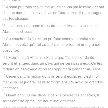
10
Abram prit tous ces animaux, les coupa par le milieu et mit
chaque morceau l'un vis-à-vis de l'autre, mais il ne partagea
pas les oiseaux.
11
Les oiseaux de proie s'abattirent sur les cadavres, mais
Abram les chassa.
12
Au coucher du soleil, un profond sommeil tomba sur
Abram, et voici qu'il fut assailli par la terreur et une grande
obscurité.
13
L'Eternel dit à Abram : « Sache que *tes descendants
seront étrangers dans un pays qui ne sera pas à eux. On les
réduira en esclavage et on les opprimera pendant 400 ans.
14
Cependant, la nation dont ils seront esclaves, c’est moi-
même qui la jugerai, et ils sortiront ensuite avec de grandes
richesses.
15
Quant à toi, tu iras dans la paix rejoindre tes ancêtres, tu
seras enterré après une heureuse vieillesse.
16