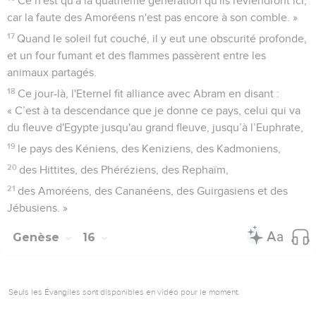
Ce n'est qu'à la quatrième génération qu'ils reviendront ici,
car la faute des Amoréens n'est pas encore à son comble. »
17
Quand le soleil fut couché, il y eut une obscurité profonde,
et un four fumant et des flammes passèrent entre les
animaux partagés.
18
Ce jour-là, l'Eternel fit alliance avec Abram en disant :
« C’est à ta descendance que je donne ce pays, celui qui va
du fleuve d'Egypte jusqu'au grand fleuve, jusqu’à l’Euphrate,
19
le pays des Kéniens, des Keniziens, des Kadmoniens,
20
des Hittites, des Phéréziens, des Rephaïm,
21
des Amoréens, des Cananéens, des Guirgasiens et des
Jébusiens. »
Genèse
16
Seuls les Évangiles sont disponibles en vidéo pour le moment.