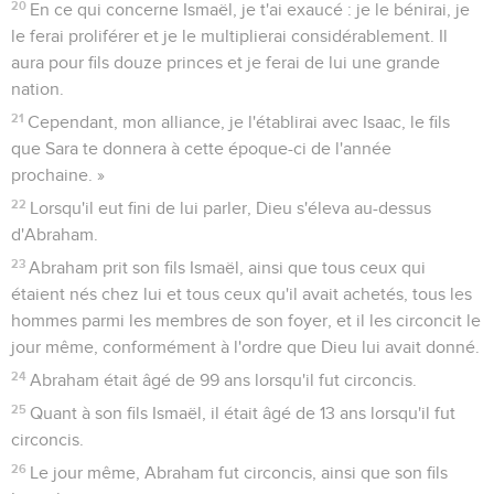
20
En ce qui concerne Ismaël, je t'ai exaucé : je le bénirai, je
le ferai proliférer et je le multiplierai considérablement. Il
aura pour fils douze princes et je ferai de lui une grande
nation.
21
Cependant, mon alliance, je l'établirai avec Isaac, le fils
que Sara te donnera à cette époque-ci de l'année
prochaine. »
22
Lorsqu'il eut fini de lui parler, Dieu s'éleva au-dessus
d'Abraham.
23
Abraham prit son fils Ismaël, ainsi que tous ceux qui
étaient nés chez lui et tous ceux qu'il avait achetés, tous les
hommes parmi les membres de son foyer, et il les circoncit le
jour même, conformément à l'ordre que Dieu lui avait donné.
24
Abraham était âgé de 99 ans lorsqu'il fut circoncis.
25
Quant à son fils Ismaël, il était âgé de 13 ans lorsqu'il fut
circoncis.
26
Le jour même, Abraham fut circoncis, ainsi que son fils