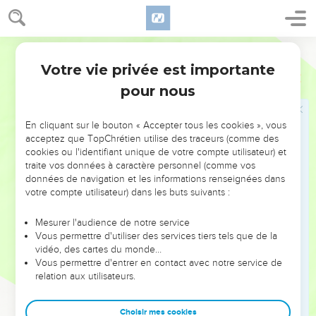
16
Il ramena toutes les richesses. Il ramena même son neveu
Lot avec ses biens, ainsi que les femmes et le peuple.
17
Lorsque Abram revint de sa victoire sur Kedorlaomer et sur
Segond 21
les rois qui étaient ses alliés, le roi de Sodome sortit à sa
Votre vie privée est importante
Genèse
14
rencontre dans la vallée de Shavé, c’est-à-dire la vallée du
pour nous
roi.
18
Melchisédek, roi de Salem, fit apporter du pain et du vin. Il
En cliquant sur le bouton « Accepter tous les cookies », vous
était prêtre du Dieu très-haut.
acceptez que TopChrétien utilise des traceurs (comme des
19
cookies ou l'identifiant unique de votre compte utilisateur) et
Il bénit Abram en disant : « Qu'Abram soit béni par le Dieu
traite vos données à caractère personnel (comme vos
très-haut, le maître du ciel et de la terre !
données de navigation et les informations renseignées dans
20
Béni soit le Dieu très-haut qui a livré tes ennemis entre tes
votre compte utilisateur) dans les buts suivants :
mains ! » *Abram lui donna la dîme de tout.
Mesurer l'audience de notre service
21
Le roi de Sodome dit à Abram : « Donne-moi les personnes
Vous permettre d'utiliser des services tiers tels que de la
et prends pour toi les richesses. »
vidéo, des cartes du monde…
Vous permettre d'entrer en contact avec notre service de
22
Abram répondit au roi de Sodome : « Je le jure, la main
relation aux utilisateurs.
levée vers l'Eternel, le Dieu très-haut, le maître du ciel et de
la terre :
Choisir mes cookies