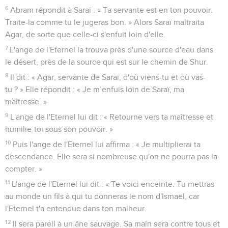
6
Abram répondit à Saraï : « Ta servante est en ton pouvoir.
Traite-la comme tu le jugeras bon. » Alors Saraï maltraita
Agar, de sorte que celle-ci s'enfuit loin d'elle.
7
L'ange de l'Eternel la trouva près d'une source d'eau dans
le désert, près de la source qui est sur le chemin de Shur.
8
Il dit : « Agar, servante de Saraï, d'où viens-tu et où vas-
tu ? » Elle répondit : « Je m’enfuis loin de Saraï, ma
maîtresse. »
9
L'ange de l'Eternel lui dit : « Retourne vers ta maîtresse et
humilie-toi sous son pouvoir. »
10
Puis l'ange de l'Eternel lui affirma : « Je multiplierai ta
descendance. Elle sera si nombreuse qu'on ne pourra pas la
compter. »
11
L'ange de l'Eternel lui dit : « Te voici enceinte. Tu mettras
au monde un fils à qui tu donneras le nom d'Ismaël, car
l'Eternel t'a entendue dans ton malheur.
12
Il sera pareil à un âne sauvage. Sa main sera contre tous et