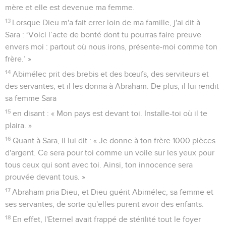
mère et elle est devenue ma femme.
13
Lorsque Dieu m'a fait errer loin de ma famille, j'ai dit à
Sara : ‘Voici l’acte de bonté dont tu pourras faire preuve
envers moi : partout où nous irons, présente-moi comme ton
frère.’ »
14
Abimélec prit des brebis et des bœufs, des serviteurs et
des servantes, et il les donna à Abraham. De plus, il lui rendit
sa femme Sara
15
en disant : « Mon pays est devant toi. Installe-toi où il te
plaira. »
16
Quant à Sara, il lui dit : « Je donne à ton frère 1000 pièces
d'argent. Ce sera pour toi comme un voile sur les yeux pour
tous ceux qui sont avec toi. Ainsi, ton innocence sera
prouvée devant tous. »
17
Abraham pria Dieu, et Dieu guérit Abimélec, sa femme et
ses servantes, de sorte qu'elles purent avoir des enfants.
18
En effet, l'Eternel avait frappé de stérilité tout le foyer