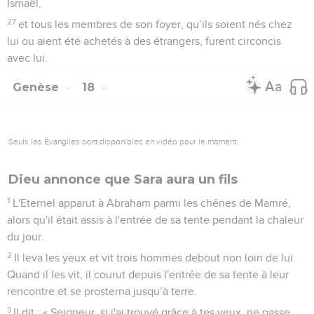
Ismaël,
27
et tous les membres de son foyer, qu’ils soient nés chez
lui ou aient été achetés à des étrangers, furent circoncis
avec lui.
Genèse
18
Seuls les Évangiles sont disponibles en vidéo pour le moment.
Dieu annonce que Sara aura un fils
1
L'Eternel apparut à Abraham parmi les chênes de Mamré,
alors qu'il était assis à l'entrée de sa tente pendant la chaleur
du jour.
2
Il leva les yeux et vit trois hommes debout non loin de lui.
Quand il les vit, il courut depuis l'entrée de sa tente à leur
rencontre et se prosterna jusqu’à terre.
3
Il dit : « Seigneur, si j'ai trouvé grâce à tes yeux, ne passe