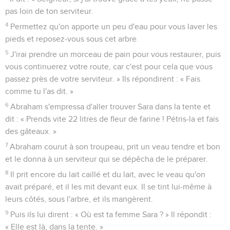
pas loin de ton serviteur.
4
Permettez qu'on apporte un peu d'eau pour vous laver les
pieds et reposez-vous sous cet arbre.
5
J'irai prendre un morceau de pain pour vous restaurer, puis
vous continuerez votre route, car c'est pour cela que vous
passez près de votre serviteur. » Ils répondirent : « Fais
comme tu l'as dit. »
6
Abraham s'empressa d'aller trouver Sara dans la tente et
dit : « Prends vite 22 litres de fleur de farine ! Pétris-la et fais
des gâteaux. »
7
Abraham courut à son troupeau, prit un veau tendre et bon
et le donna à un serviteur qui se dépêcha de le préparer.
8
Il prit encore du lait caillé et du lait, avec le veau qu'on
avait préparé, et il les mit devant eux. Il se tint lui-même à
leurs côtés, sous l'arbre, et ils mangèrent.
9
Puis ils lui dirent : « Où est ta femme Sara ? » Il répondit :
« Elle est là, dans la tente. »