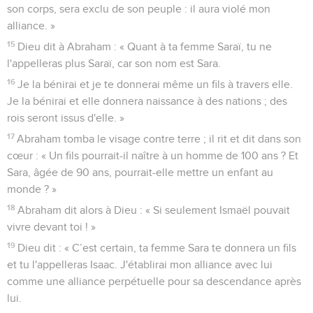
son corps, sera exclu de son peuple : il aura violé mon
alliance. »
15
Dieu dit à Abraham : « Quant à ta femme Saraï, tu ne
l'appelleras plus Saraï, car son nom est Sara.
16
Je la bénirai et je te donnerai même un fils à travers elle.
Je la bénirai et elle donnera naissance à des nations ; des
rois seront issus d'elle. »
17
Abraham tomba le visage contre terre ; il rit et dit dans son
cœur : « Un fils pourrait-il naître à un homme de 100 ans ? Et
Sara, âgée de 90 ans, pourrait-elle mettre un enfant au
monde ? »
18
Abraham dit alors à Dieu : « Si seulement Ismaël pouvait
vivre devant toi ! »
19
Dieu dit : « C’est certain, ta femme Sara te donnera un fils
et tu l'appelleras Isaac. J'établirai mon alliance avec lui
comme une alliance perpétuelle pour sa descendance après
lui.