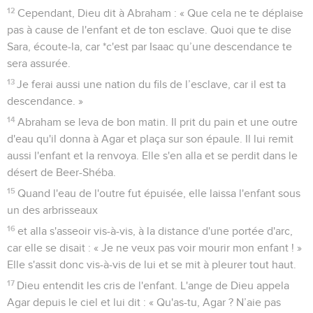
12
Cependant, Dieu dit à Abraham : « Que cela ne te déplaise
pas à cause de l'enfant et de ton esclave. Quoi que te dise
Sara, écoute-la, car *c'est par Isaac qu’une descendance te
sera assurée.
13
Je ferai aussi une nation du fils de l’esclave, car il est ta
descendance. »
14
Abraham se leva de bon matin. Il prit du pain et une outre
d'eau qu'il donna à Agar et plaça sur son épaule. Il lui remit
aussi l'enfant et la renvoya. Elle s'en alla et se perdit dans le
désert de Beer-Shéba.
15
Quand l'eau de l'outre fut épuisée, elle laissa l'enfant sous
un des arbrisseaux
16
et alla s'asseoir vis-à-vis, à la distance d'une portée d'arc,
car elle se disait : « Je ne veux pas voir mourir mon enfant ! »
Elle s'assit donc vis-à-vis de lui et se mit à pleurer tout haut.
17
Dieu entendit les cris de l'enfant. L'ange de Dieu appela
Agar depuis le ciel et lui dit : « Qu'as-tu, Agar ? N’aie pas