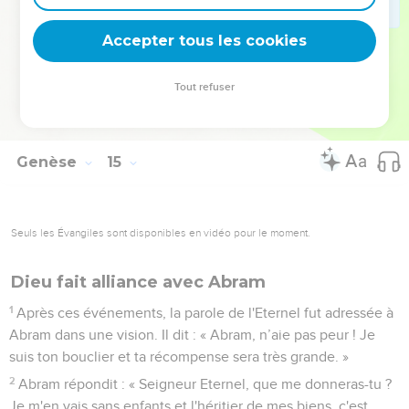
23
je ne prendrai rien de tout ce qui t’appartient, pas même
un fil ni un cordon de sandale, afin que tu ne puisses pas
Accepter tous les cookies
dire : ‘C’est moi qui ai enrichi Abram.’
24
Il n’y aura rien pour moi, sauf ce qu'ont mangé les jeunes
Tout refuser
gens et la part des hommes qui m’ont accompagné : Aner,
Eshcol et Mamré. Eux, ils prendront leur part. »
Genèse
15
Seuls les Évangiles sont disponibles en vidéo pour le moment.
Dieu fait alliance avec Abram
1
Après ces événements, la parole de l'Eternel fut adressée à
Abram dans une vision. Il dit : « Abram, n’aie pas peur ! Je
suis ton bouclier et ta récompense sera très grande. »
2
Abram répondit : « Seigneur Eternel, que me donneras-tu ?
Je m'en vais sans enfants et l'héritier de mes biens, c'est