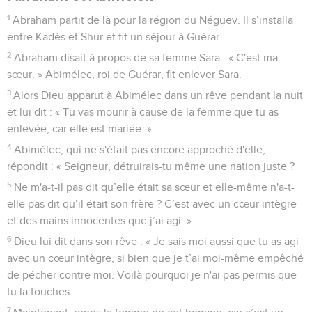
1
Abraham partit de là pour la région du Néguev. Il s’installa
entre Kadès et Shur et fit un séjour à Guérar.
2
Abraham disait à propos de sa femme Sara : « C'est ma
sœur. » Abimélec, roi de Guérar, fit enlever Sara.
3
Alors Dieu apparut à Abimélec dans un rêve pendant la nuit
et lui dit : « Tu vas mourir à cause de la femme que tu as
enlevée, car elle est mariée. »
4
Abimélec, qui ne s'était pas encore approché d'elle,
répondit : « Seigneur, détruirais-tu même une nation juste ?
5
Ne m'a-t-il pas dit qu’elle était sa sœur et elle-même n'a-t-
elle pas dit qu’il était son frère ? C’est avec un cœur intègre
et des mains innocentes que j’ai agi. »
6
Dieu lui dit dans son rêve : « Je sais moi aussi que tu as agi
avec un cœur intègre, si bien que je t’ai moi-même empêché
de pécher contre moi. Voilà pourquoi je n'ai pas permis que
tu la touches.
7