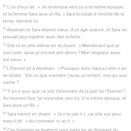
10
L'un d'eux dit : « Je reviendrai vers toi à la même époque,
et ta femme Sara aura un fils. » Sara écoutait à l'entrée de la
tente, derrière lui.
11
Abraham et Sara étaient vieux, d'un âge avancé, et Sara ne
pouvait plus espérer avoir des enfants.
12
Elle rit en elle-même en se disant : « Maintenant que je
suis usée, aurai-je encore des désirs ? Mon seigneur aussi
est vieux. »
13
L'Eternel dit à Abraham : « Pourquoi donc Sara a-t-elle ri en
se disant : ‘Est-ce que vraiment j'aurai un enfant, moi qui suis
vieille ?’
14
Y a-t-il quoi que ce soit d'étonnant de la part de l'Eternel ?
Au moment fixé *je reviendrai vers toi, à la même époque, et
Sara aura un fils. »
15
Sara mentit en disant : « Je n'ai pas ri », car elle eut peur,
mais il dit : « Au contraire, tu as ri. »
16
Ces hommes se levèrent pour partir en se dirigeant du