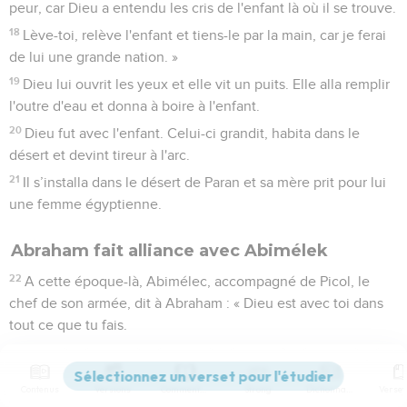
peur, car Dieu a entendu les cris de l'enfant là où il se trouve.
18
Lève-toi, relève l'enfant et tiens-le par la main, car je ferai
de lui une grande nation. »
19
Dieu lui ouvrit les yeux et elle vit un puits. Elle alla remplir
l'outre d'eau et donna à boire à l'enfant.
20
Dieu fut avec l'enfant. Celui-ci grandit, habita dans le
désert et devint tireur à l'arc.
21
Il s’installa dans le désert de Paran et sa mère prit pour lui
une femme égyptienne.
Abraham fait alliance avec Abimélek
22
A cette époque-là, Abimélec, accompagné de Picol, le
chef de son armée, dit à Abraham : « Dieu est avec toi dans
tout ce que tu fais.
23
Jure-moi maintenant ici, au nom de Dieu, que tu ne me
tromperas pas, ni moi, ni mes enfants, ni mes petits-enfants,
Contenus
Versions
Commentaires
Strong
Dictionnaire
et que tu feras preuve envers moi et envers le pays où tu