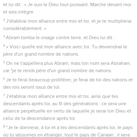
et lui dit : « Je suis le Dieu tout-puissant. Marche devant moi
et sois intègre.
2
J'établirai mon alliance entre moi et toi, et je te multiplierai
considérablement. »
3
Abram tomba le visage contre terre, et Dieu lui dit :
4
« Voici quelle est mon alliance avec toi. Tu deviendras le
père d'un grand nombre de nations.
5
On ne t'appellera plus Abram, mais ton nom sera Abraham,
car *je te rends père d'un grand nombre de nations.
6
Je te ferai beaucoup proliférer, je ferai de toi des nations et
des rois seront issus de toi.
7
J'établirai mon alliance entre moi et toi, ainsi que tes
descendants après toi, au fil des générations : ce sera une
alliance perpétuelle en vertu de laquelle je serai ton Dieu et
celui de ta descendance après toi.
8
*Je te donnerai, à toi et à tes descendants après toi, le pays
où tu séjournes en étranger, tout le pays de Canaan ; il sera