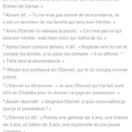
Eliézer de Damas. »
3
Abram dit : « Tu ne m'as pas donné de descendance, et
c’est un serviteur de ma famille qui sera mon héritier. »
4
Alors l'Eternel lui adressa la parole : « Ce n'est pas lui qui
sera ton héritier, mais bien celui qui naîtra de toi. »
5
Après l'avoir conduit dehors, il dit : « Regarde vers le ciel et
compte les étoiles, si tu peux les compter. » Il lui affirma : *
« Telle sera ta descendance. »
6
*Abram eut confiance en l'Eternel, qui le lui compta comme
justice.
7
L'Eternel lui dit encore : « Je suis l'Eternel qui t'ai fait sortir
d'Ur en Chaldée pour te donner ce pays en possession. »
8
Abram répondit : « Seigneur Eternel, à quoi reconnaîtrai-je
que je le posséderai ? »
9
L'Eternel lui dit : « Prends une génisse de 3 ans, une chèvre
de 3 ans, un bélier de 3 ans, une tourterelle et une jeune
colombe. »