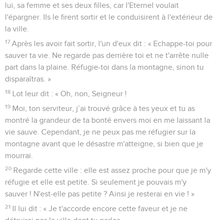
lui, sa femme et ses deux filles, car l'Eternel voulait
l'épargner. Ils le firent sortir et le conduisirent à l'extérieur de
la ville.
17
Après les avoir fait sortir, l'un d'eux dit : « Echappe-toi pour
sauver ta vie. Ne regarde pas derrière toi et ne t'arrête nulle
part dans la plaine. Réfugie-toi dans la montagne, sinon tu
disparaîtras. »
18
Lot leur dit : « Oh, non, Seigneur !
19
Moi, ton serviteur, j’ai trouvé grâce à tes yeux et tu as
montré la grandeur de ta bonté envers moi en me laissant la
vie sauve. Cependant, je ne peux pas me réfugier sur la
montagne avant que le désastre m'atteigne, si bien que je
mourrai.
20
Regarde cette ville : elle est assez proche pour que je m'y
réfugie et elle est petite. Si seulement je pouvais m'y
sauver ! N'est-elle pas petite ? Ainsi je resterai en vie ! »
21
Il lui dit : « Je t'accorde encore cette faveur et je ne