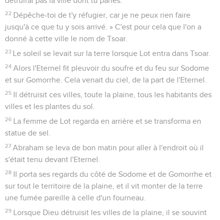
détruirai pas la ville dont tu parles.
22
Dépêche-toi de t'y réfugier, car je ne peux rien faire
jusqu'à ce que tu y sois arrivé. » C'est pour cela que l'on a
donné à cette ville le nom de Tsoar.
23
Le soleil se levait sur la terre lorsque Lot entra dans Tsoar.
24
Alors l'Eternel fit pleuvoir du soufre et du feu sur Sodome
et sur Gomorrhe. Cela venait du ciel, de la part de l'Eternel.
25
Il détruisit ces villes, toute la plaine, tous les habitants des
villes et les plantes du sol.
26
La femme de Lot regarda en arrière et se transforma en
statue de sel.
27
Abraham se leva de bon matin pour aller à l'endroit où il
s'était tenu devant l'Eternel.
28
Il porta ses regards du côté de Sodome et de Gomorrhe et
sur tout le territoire de la plaine, et il vit monter de la terre
une fumée pareille à celle d'un fourneau.
29
Lorsque Dieu détruisit les villes de la plaine, il se souvint