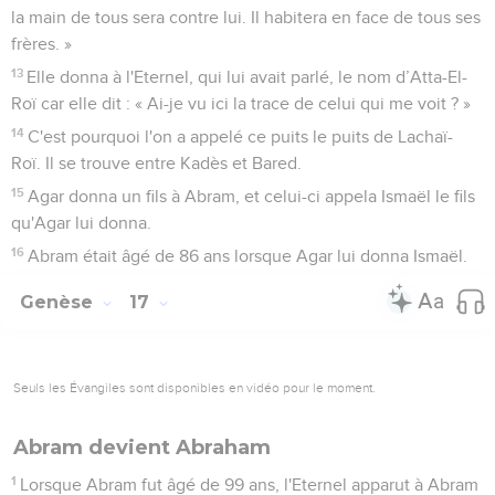
la main de tous sera contre lui. Il habitera en face de tous ses
frères. »
13
Elle donna à l'Eternel, qui lui avait parlé, le nom d’Atta-El-
Roï car elle dit : « Ai-je vu ici la trace de celui qui me voit ? »
14
C'est pourquoi l'on a appelé ce puits le puits de Lachaï-
Roï. Il se trouve entre Kadès et Bared.
15
Agar donna un fils à Abram, et celui-ci appela Ismaël le fils
qu'Agar lui donna.
16
Abram était âgé de 86 ans lorsque Agar lui donna Ismaël.
Genèse
17
Seuls les Évangiles sont disponibles en vidéo pour le moment.
Abram devient Abraham
1
Lorsque Abram fut âgé de 99 ans, l'Eternel apparut à Abram