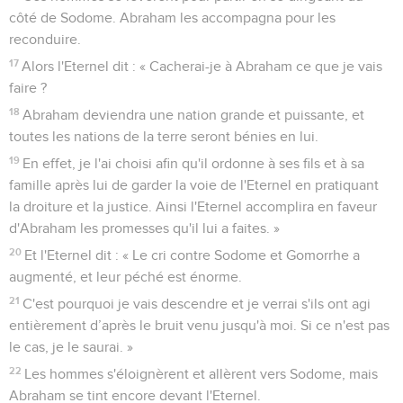
côté de Sodome. Abraham les accompagna pour les
reconduire.
17
Alors l'Eternel dit : « Cacherai-je à Abraham ce que je vais
faire ?
18
Abraham deviendra une nation grande et puissante, et
toutes les nations de la terre seront bénies en lui.
19
En effet, je l'ai choisi afin qu'il ordonne à ses fils et à sa
famille après lui de garder la voie de l'Eternel en pratiquant
la droiture et la justice. Ainsi l'Eternel accomplira en faveur
d'Abraham les promesses qu'il lui a faites. »
20
Et l'Eternel dit : « Le cri contre Sodome et Gomorrhe a
augmenté, et leur péché est énorme.
21
C'est pourquoi je vais descendre et je verrai s'ils ont agi
entièrement d’après le bruit venu jusqu'à moi. Si ce n'est pas
le cas, je le saurai. »
22
Les hommes s'éloignèrent et allèrent vers Sodome, mais
Abraham se tint encore devant l'Eternel.