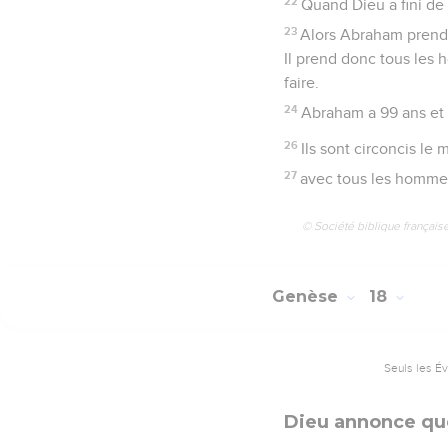
22
Quand Dieu a fini de 
23
Alors Abraham prend s
Il prend donc tous les
faire.
24
Abraham a 99 ans et s
26
Ils sont circoncis le
27
avec tous les hommes
© Société biblique français
Genèse
18
Seuls les É
Dieu annonce que 