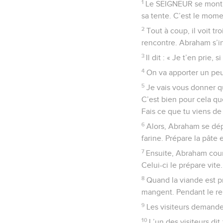
1
Le SEIGNEUR se montre
sa tente. C’est le mome
2
Tout à coup, il voit tr
rencontre. Abraham s’in
3
Il dit : « Je t’en prie
4
On va apporter un peu
5
Je vais vous donner q
C’est bien pour cela que
Fais ce que tu viens de 
6
Alors, Abraham se dépêc
farine. Prépare la pâte e
7
Ensuite, Abraham court
Celui-ci le prépare vite.
8
Quand la viande est pr
mangent. Pendant le rep
9
Les visiteurs demanden
10
L’un des visiteurs di