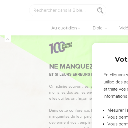
10
Abram amène ces anima
coupe pas les oiseaux.
11
Des charognards desc
12
Au coucher du soleil,
Au quotidien
Bible
Vid
13
Le SEIGNEUR dit à Abr
deviendront des esclav
14
Mais je punirai le peu
Genèse
15
Vot
15
Mais toi, tu mourras d
16
Ceux qui naîtront de 
n’ont pas encore fait a
En cliquant 
utilise des 
17
Après le coucher du so
et traite vo
animaux partagés.
informations
18
Ce jour-là, le SEIGNEU
de leurs enfants. Il s’é
Mesurer l'
19
C’est le pays des Qu
Vous perme
20
des Hittites, des Peri
Vous perme