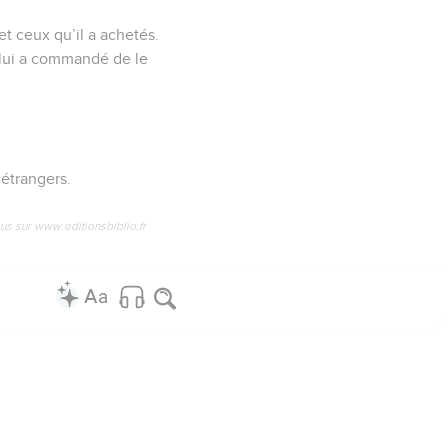
et ceux qu’il a achetés.
 lui a commandé de le
étrangers.
us sur www.editionsbiblio.fr