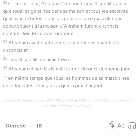
23
Ce même jour, Abraham *circoncit Ismaël son fils, ainsi
que tous les gens nés dans sa maison et tous les esclaves
qu’il avait achetés. Tous les gens de sexe masculin qui
appartenaient à la maison d’Abraham furent circoncis
comme Dieu le lui avait ordonné.
24
Abraham avait quatre-vingt-dix-neuf ans quand il fut
circoncis et
25
Ismaël son fils en avait treize.
26
Abraham et son fils Ismaël furent circoncis le même jour,
27
en même temps que tous les hommes de sa maison nés
chez lui et les étrangers acquis à prix d’argent.
La Bible Du Semeur Copyright © 1992, 1999 by Biblica, Inc.® Used by permission.
All rights reserved worldwide.
Genèse
18