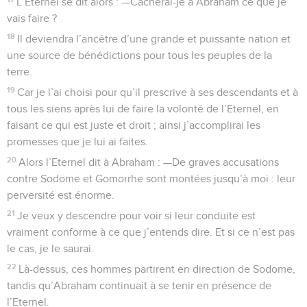
L’Eternel se dit alors : —Cacherai-je à Abraham ce que je
vais faire ?
18
Il deviendra l’ancêtre d’une grande et puissante nation et
une source de bénédictions pour tous les peuples de la
terre.
19
Car je l’ai choisi pour qu’il prescrive à ses descendants et à
tous les siens après lui de faire la volonté de l’Eternel, en
faisant ce qui est juste et droit ; ainsi j’accomplirai les
promesses que je lui ai faites.
20
Alors l’Eternel dit à Abraham : —De graves accusations
contre Sodome et Gomorrhe sont montées jusqu’à moi : leur
perversité est énorme.
21
Je veux y descendre pour voir si leur conduite est
vraiment conforme à ce que j’entends dire. Et si ce n’est pas
le cas, je le saurai.
22
Là-dessus, ces hommes partirent en direction de Sodome,
tandis qu’Abraham continuait à se tenir en présence de
l’Eternel.