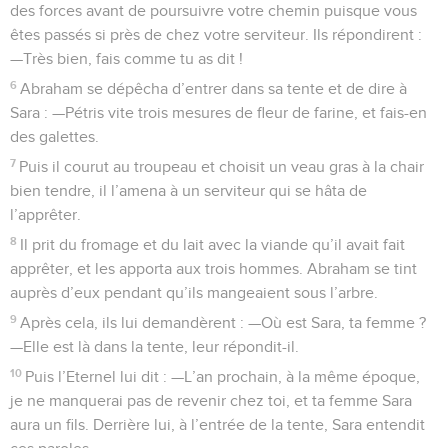
des forces avant de poursuivre votre chemin puisque vous
êtes passés si près de chez votre serviteur. Ils répondirent :
—Très bien, fais comme tu as dit !
6
Abraham se dépêcha d’entrer dans sa tente et de dire à
Sara : —Pétris vite trois mesures de fleur de farine, et fais-en
des galettes.
7
Puis il courut au troupeau et choisit un veau gras à la chair
bien tendre, il l’amena à un serviteur qui se hâta de
l’apprêter.
8
Il prit du fromage et du lait avec la viande qu’il avait fait
apprêter, et les apporta aux trois hommes. Abraham se tint
auprès d’eux pendant qu’ils mangeaient sous l’arbre.
9
Après cela, ils lui demandèrent : —Où est Sara, ta femme ?
—Elle est là dans la tente, leur répondit-il.
10
Puis l’Eternel lui dit : —L’an prochain, à la même époque,
je ne manquerai pas de revenir chez toi, et ta femme Sara
aura un fils. Derrière lui, à l’entrée de la tente, Sara entendit