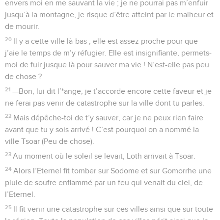
envers moi en me sauvant la vie ; je ne pourrai pas m’enfuir
jusqu’à la montagne, je risque d’être atteint par le malheur et
de mourir.
20
Il y a cette ville là-bas ; elle est assez proche pour que
j’aie le temps de m’y réfugier. Elle est insignifiante, permets-
moi de fuir jusque là pour sauver ma vie ! N’est-elle pas peu
de chose ?
21
—Bon, lui dit l’*ange, je t’accorde encore cette faveur et je
ne ferai pas venir de catastrophe sur la ville dont tu parles.
22
Mais dépêche-toi de t’y sauver, car je ne peux rien faire
avant que tu y sois arrivé ! C’est pourquoi on a nommé la
ville Tsoar (Peu de chose).
23
Au moment où le soleil se levait, Loth arrivait à Tsoar.
24
Alors l’Eternel fit tomber sur Sodome et sur Gomorrhe une
pluie de soufre enflammé par un feu qui venait du ciel, de
l’Eternel.
25
Il fit venir une catastrophe sur ces villes ainsi que sur toute