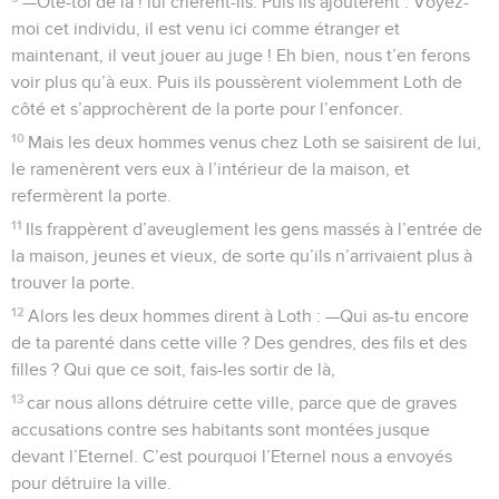
—Ote-toi de là ! lui crièrent-ils. Puis ils ajoutèrent : Voyez-
moi cet individu, il est venu ici comme étranger et
maintenant, il veut jouer au juge ! Eh bien, nous t’en ferons
voir plus qu’à eux. Puis ils poussèrent violemment Loth de
côté et s’approchèrent de la porte pour l’enfoncer.
10
Mais les deux hommes venus chez Loth se saisirent de lui,
le ramenèrent vers eux à l’intérieur de la maison, et
refermèrent la porte.
11
Ils frappèrent d’aveuglement les gens massés à l’entrée de
la maison, jeunes et vieux, de sorte qu’ils n’arrivaient plus à
trouver la porte.
12
Alors les deux hommes dirent à Loth : —Qui as-tu encore
de ta parenté dans cette ville ? Des gendres, des fils et des
filles ? Qui que ce soit, fais-les sortir de là,
13
car nous allons détruire cette ville, parce que de graves
accusations contre ses habitants sont montées jusque
devant l’Eternel. C’est pourquoi l’Eternel nous a envoyés
pour détruire la ville.