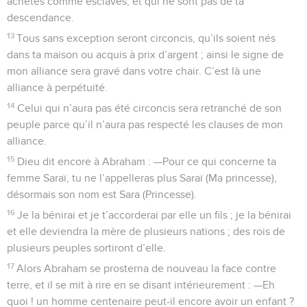
achetés comme esclaves, et qui ne sont pas de ta
descendance.
13
Tous sans exception seront circoncis, qu’ils soient nés
dans ta maison ou acquis à prix d’argent ; ainsi le signe de
mon alliance sera gravé dans votre chair. C’est là une
alliance à perpétuité.
14
Celui qui n’aura pas été circoncis sera retranché de son
peuple parce qu’il n’aura pas respecté les clauses de mon
alliance.
15
Dieu dit encore à Abraham : —Pour ce qui concerne ta
femme Saraï, tu ne l’appelleras plus Saraï (Ma princesse),
désormais son nom est Sara (Princesse).
16
Je la bénirai et je t’accorderai par elle un fils ; je la bénirai
et elle deviendra la mère de plusieurs nations ; des rois de
plusieurs peuples sortiront d’elle.
17
Alors Abraham se prosterna de nouveau la face contre
terre, et il se mit à rire en se disant intérieurement : —Eh
quoi ! un homme centenaire peut-il encore avoir un enfant ?