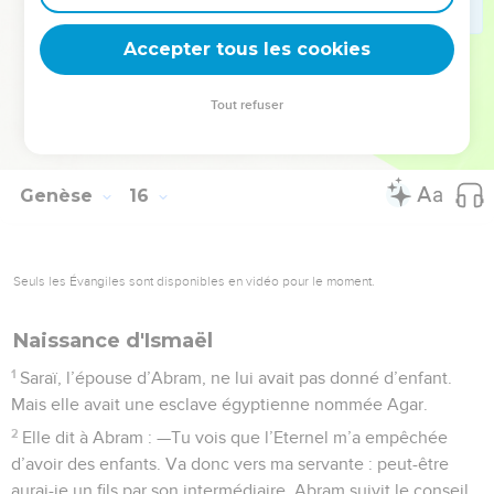
21
des Amoréens, des Cananéens, des Guirgasiens et des
Accepter tous les cookies
Yebousiens.
La Bible Du Semeur Copyright © 1992, 1999 by Biblica, Inc.® Used by permission.
Tout refuser
All rights reserved worldwide.
Genèse
16
Seuls les Évangiles sont disponibles en vidéo pour le moment.
Naissance d'Ismaël
1
Saraï, l’épouse d’Abram, ne lui avait pas donné d’enfant.
Mais elle avait une esclave égyptienne nommée Agar.
2
Elle dit à Abram : —Tu vois que l’Eternel m’a empêchée
d’avoir des enfants. Va donc vers ma servante : peut-être
aurai-je un fils par son intermédiaire. Abram suivit le conseil