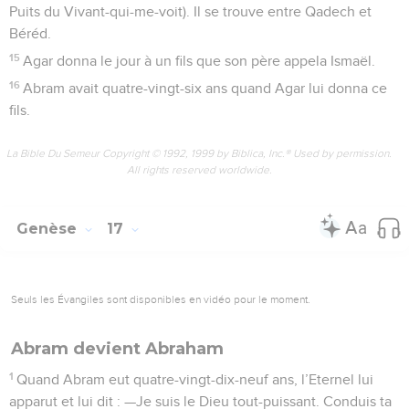
Puits du Vivant-qui-me-voit). Il se trouve entre Qadech et
Béréd.
15
Agar donna le jour à un fils que son père appela Ismaël.
16
Abram avait quatre-vingt-six ans quand Agar lui donna ce
fils.
La Bible Du Semeur Copyright © 1992, 1999 by Biblica, Inc.® Used by permission.
All rights reserved worldwide.
Genèse
17
Seuls les Évangiles sont disponibles en vidéo pour le moment.
Abram devient Abraham
1
Quand Abram eut quatre-vingt-dix-neuf ans, l’Eternel lui
apparut et lui dit : —Je suis le Dieu tout-puissant. Conduis ta