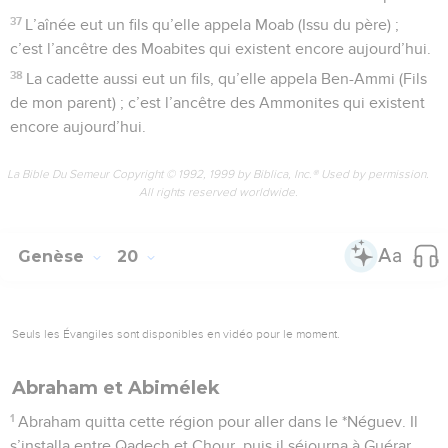
37
L’aînée eut un fils qu’elle appela Moab (Issu du père) ;
c’est l’ancêtre des Moabites qui existent encore aujourd’hui.
38
La cadette aussi eut un fils, qu’elle appela Ben-Ammi (Fils
de mon parent) ; c’est l’ancêtre des Ammonites qui existent
encore aujourd’hui.
La Bible Du Semeur Copyright © 1992, 1999 by Biblica, Inc.® Used by permission.
All rights reserved worldwide.
Genèse
20
Seuls les Évangiles sont disponibles en vidéo pour le moment.
Abraham et Abimélek
1
Abraham quitta cette région pour aller dans le *Néguev. Il
s’installa entre Qadech et Chour, puis il séjourna à Guérar.