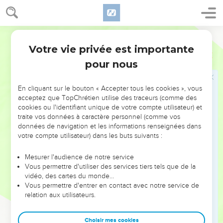
pas, on en fera des esclaves et on les opprimera pendant
quatre cents ans.
Semeur
14
Mais je punirai la nation qui les aura réduits en esclavage
et ils quitteront le pays chargés de grandes richesses.
Votre vie privée est importante
Genèse
15
15
Quant à toi, tu rejoindras en paix tes ancêtres, et tu seras
pour nous
enterré après une heureuse vieillesse.
16
C’est seulement à la quatrième génération que tes
En cliquant sur le bouton « Accepter tous les cookies », vous
acceptez que TopChrétien utilise des traceurs (comme des
descendants reviendront ici car, jusqu’à présent, les
cookies ou l'identifiant unique de votre compte utilisateur) et
Amoréens n’ont pas encore mis le comble à leurs crimes.
traite vos données à caractère personnel (comme vos
17
données de navigation et les informations renseignées dans
Lorsque le soleil fut couché et que l’obscurité fut totale,
votre compte utilisateur) dans les buts suivants :
un tourbillon de fumée et une torche de feu passèrent
soudain entre les animaux partagés.
Mesurer l'audience de notre service
18
Ce jour-là, l’Eternel fit alliance avec Abram et lui dit : —Je
Vous permettre d'utiliser des services tiers tels que de la
vidéo, des cartes du monde…
promets de donner à ta descendance tout ce pays, depuis le
Vous permettre d'entrer en contact avec notre service de
fleuve d’Egypte jusqu’au grand fleuve, l’Euphrate,
relation aux utilisateurs.
19
le pays des Qéniens, des Qeniziens, des Qadmonéens,
20
des Hittites, des Phéréziens, des Rephaïm,
Choisir mes cookies