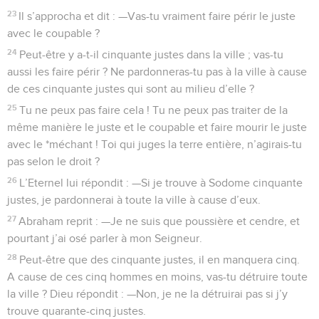
23
Il s’approcha et dit : —Vas-tu vraiment faire périr le juste
avec le coupable ?
24
Peut-être y a-t-il cinquante justes dans la ville ; vas-tu
aussi les faire périr ? Ne pardonneras-tu pas à la ville à cause
de ces cinquante justes qui sont au milieu d’elle ?
25
Tu ne peux pas faire cela ! Tu ne peux pas traiter de la
même manière le juste et le coupable et faire mourir le juste
avec le *méchant ! Toi qui juges la terre entière, n’agirais-tu
pas selon le droit ?
26
L’Eternel lui répondit : —Si je trouve à Sodome cinquante
justes, je pardonnerai à toute la ville à cause d’eux.
27
Abraham reprit : —Je ne suis que poussière et cendre, et
pourtant j’ai osé parler à mon Seigneur.
28
Peut-être que des cinquante justes, il en manquera cinq.
A cause de ces cinq hommes en moins, vas-tu détruire toute
la ville ? Dieu répondit : —Non, je ne la détruirai pas si j’y
trouve quarante-cinq justes.