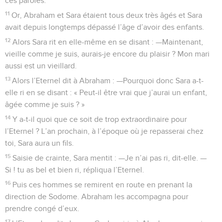
ces paroles.
11
Or, Abraham et Sara étaient tous deux très âgés et Sara
avait depuis longtemps dépassé l’âge d’avoir des enfants.
12
Alors Sara rit en elle-même en se disant : —Maintenant,
vieille comme je suis, aurais-je encore du plaisir ? Mon mari
aussi est un vieillard.
13
Alors l’Eternel dit à Abraham : —Pourquoi donc Sara a-t-
elle ri en se disant : « Peut-il être vrai que j’aurai un enfant,
âgée comme je suis ? »
14
Y a-t-il quoi que ce soit de trop extraordinaire pour
l’Eternel ? L’an prochain, à l’époque où je repasserai chez
toi, Sara aura un fils.
15
Saisie de crainte, Sara mentit : —Je n’ai pas ri, dit-elle. —
Si ! tu as bel et bien ri, répliqua l’Eternel.
16
Puis ces hommes se remirent en route en prenant la
direction de Sodome. Abraham les accompagna pour
prendre congé d’eux.
17