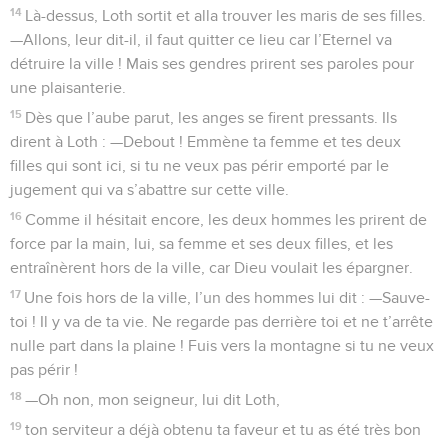
14
Là-dessus, Loth sortit et alla trouver les maris de ses filles.
—Allons, leur dit-il, il faut quitter ce lieu car l’Eternel va
détruire la ville ! Mais ses gendres prirent ses paroles pour
une plaisanterie.
15
Dès que l’aube parut, les anges se firent pressants. Ils
dirent à Loth : —Debout ! Emmène ta femme et tes deux
filles qui sont ici, si tu ne veux pas périr emporté par le
jugement qui va s’abattre sur cette ville.
16
Comme il hésitait encore, les deux hommes les prirent de
force par la main, lui, sa femme et ses deux filles, et les
entraînèrent hors de la ville, car Dieu voulait les épargner.
17
Une fois hors de la ville, l’un des hommes lui dit : —Sauve-
toi ! Il y va de ta vie. Ne regarde pas derrière toi et ne t’arrête
nulle part dans la plaine ! Fuis vers la montagne si tu ne veux
pas périr !
18
—Oh non, mon seigneur, lui dit Loth,
19
ton serviteur a déjà obtenu ta faveur et tu as été très bon