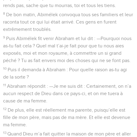
rends pas, sache que tu mourras, toi et tous les tiens.
8
De bon matin, Abimélek convoqua tous ses familiers et leur
raconta tout ce qui lui était arrivé. Ces gens en furent
extrêmement troublés.
9
Puis Abimélek fit venir Abraham et lui dit : —Pourquoi nous
as-tu fait cela ? Quel mal t’ai-je fait pour que tu nous aies
exposés, moi et mon royaume, à commettre un si grand
péché ? Tu as fait envers moi des choses qui ne se font pas.
10
Puis il demanda à Abraham : Pour quelle raison as-tu agi
de la sorte ?
11
Abraham répondit : —Je me suis dit : Certainement, on n’a
aucun respect de Dieu dans ce pays-ci, et on me tuera à
cause de ma femme.
12
De plus, elle est réellement ma parente, puisqu’elle est
fille de mon père, mais pas de ma mère. Et elle est devenue
ma femme.
13
Quand Dieu m’a fait quitter la maison de mon père et aller