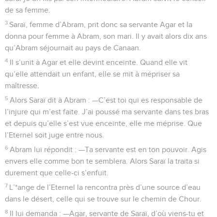
de sa femme.
3
Saraï, femme d’Abram, prit donc sa servante Agar et la
donna pour femme à Abram, son mari. Il y avait alors dix ans
qu’Abram séjournait au pays de Canaan.
4
Il s’unit à Agar et elle devint enceinte. Quand elle vit
qu’elle attendait un enfant, elle se mit à mépriser sa
maîtresse.
5
Alors Saraï dit à Abram : —C’est toi qui es responsable de
l’injure qui m’est faite. J’ai poussé ma servante dans tes bras
et depuis qu’elle s’est vue enceinte, elle me méprise. Que
l’Eternel soit juge entre nous.
6
Abram lui répondit : —Ta servante est en ton pouvoir. Agis
envers elle comme bon te semblera. Alors Saraï la traita si
durement que celle-ci s’enfuit.
7
L’*ange de l’Eternel la rencontra près d’une source d’eau
dans le désert, celle qui se trouve sur le chemin de Chour.
8
Il lui demanda : —Agar, servante de Saraï, d’où viens-tu et