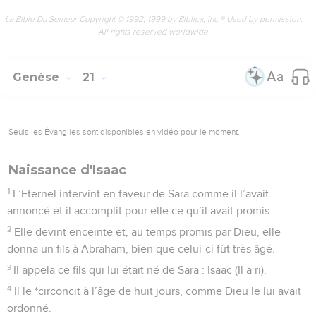
La Bible Du Semeur Copyright © 1992, 1999 by Biblica, Inc.® Used by permission.
All rights reserved worldwide.
Genèse
21
Seuls les Évangiles sont disponibles en vidéo pour le moment.
Naissance d'Isaac
1
L’Eternel intervint en faveur de Sara comme il l’avait
annoncé et il accomplit pour elle ce qu’il avait promis.
2
Elle devint enceinte et, au temps promis par Dieu, elle
donna un fils à Abraham, bien que celui-ci fût très âgé.
3
Il appela ce fils qui lui était né de Sara : Isaac (Il a ri).
4
Il le *circoncit à l’âge de huit jours, comme Dieu le lui avait
ordonné.