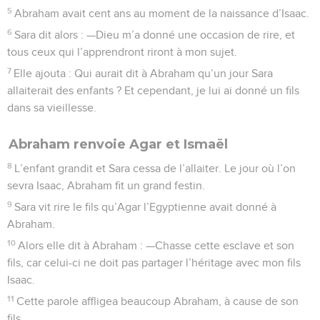
5
Abraham avait cent ans au moment de la naissance d’Isaac.
6
Sara dit alors : —Dieu m’a donné une occasion de rire, et
tous ceux qui l’apprendront riront à mon sujet.
7
Elle ajouta : Qui aurait dit à Abraham qu’un jour Sara
allaiterait des enfants ? Et cependant, je lui ai donné un fils
dans sa vieillesse.
Abraham renvoie Agar et Ismaël
8
L’enfant grandit et Sara cessa de l’allaiter. Le jour où l’on
sevra Isaac, Abraham fit un grand festin.
9
Sara vit rire le fils qu’Agar l’Egyptienne avait donné à
Abraham.
10
Alors elle dit à Abraham : —Chasse cette esclave et son
fils, car celui-ci ne doit pas partager l’héritage avec mon fils
Isaac.
11
Cette parole affligea beaucoup Abraham, à cause de son
fils.