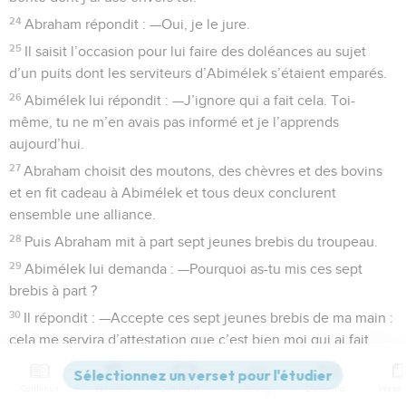
24
Abraham répondit : —Oui, je le jure.
25
Il saisit l’occasion pour lui faire des doléances au sujet
d’un puits dont les serviteurs d’Abimélek s’étaient emparés.
26
Abimélek lui répondit : —J’ignore qui a fait cela. Toi-
même, tu ne m’en avais pas informé et je l’apprends
aujourd’hui.
27
Abraham choisit des moutons, des chèvres et des bovins
et en fit cadeau à Abimélek et tous deux conclurent
ensemble une alliance.
28
Puis Abraham mit à part sept jeunes brebis du troupeau.
29
Abimélek lui demanda : —Pourquoi as-tu mis ces sept
brebis à part ?
30
Il répondit : —Accepte ces sept jeunes brebis de ma main :
cela me servira d’attestation que c’est bien moi qui ai fait
creuser ce puits.
31
C’est pourquoi on a appelé ce lieu-là Beer-Chéba (le Puits
Contenus
Versions
Commentaires
Strong
Dictionnaire