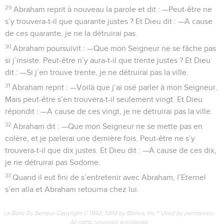
29
Abraham reprit à nouveau la parole et dit : —Peut-être ne
s’y trouvera-t-il que quarante justes ? Et Dieu dit : —A cause
de ces quarante, je ne la détruirai pas.
30
Abraham poursuivit : —Que mon Seigneur ne se fâche pas
si j’insiste. Peut-être n’y aura-t-il que trente justes ? Et Dieu
dit : —Si j’en trouve trente, je ne détruirai pas la ville.
31
Abraham reprit : —Voilà que j’ai osé parler à mon Seigneur.
Mais peut-être s’en trouvera-t-il seulement vingt. Et Dieu
répondit : —A cause de ces vingt, je ne détruirai pas la ville.
32
Abraham dit : —Que mon Seigneur ne se mette pas en
colère, et je parlerai une dernière fois. Peut-être ne s’y
trouvera-t-il que dix justes. Et Dieu dit : —A cause de ces dix,
je ne détruirai pas Sodome.
33
Quand il eut fini de s’entretenir avec Abraham, l’Eternel
s’en alla et Abraham retourna chez lui.
La Bible Du Semeur Copyright © 1992, 1999 by Biblica, Inc.® Used by permission.
All rights reserved worldwide.