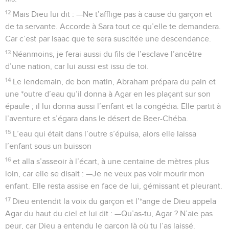
12
Mais Dieu lui dit : —Ne t’afflige pas à cause du garçon et
de ta servante. Accorde à Sara tout ce qu’elle te demandera.
Car c’est par Isaac que te sera suscitée une descendance.
13
Néanmoins, je ferai aussi du fils de l’esclave l’ancêtre
d’une nation, car lui aussi est issu de toi.
14
Le lendemain, de bon matin, Abraham prépara du pain et
une *outre d’eau qu’il donna à Agar en les plaçant sur son
épaule ; il lui donna aussi l’enfant et la congédia. Elle partit à
l’aventure et s’égara dans le désert de Beer-Chéba.
15
L’eau qui était dans l’outre s’épuisa, alors elle laissa
l’enfant sous un buisson
16
et alla s’asseoir à l’écart, à une centaine de mètres plus
loin, car elle se disait : —Je ne veux pas voir mourir mon
enfant. Elle resta assise en face de lui, gémissant et pleurant.
17
Dieu entendit la voix du garçon et l’*ange de Dieu appela
Agar du haut du ciel et lui dit : —Qu’as-tu, Agar ? N’aie pas
peur, car Dieu a entendu le garçon là où tu l’as laissé.