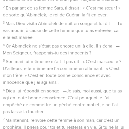
2
En parlant de sa femme Sara, il disait : « C’est ma sœur ! »
de sorte qu’Abimélek, le roi de Guérar, la fit enlever.
3
Mais Dieu visita Abimélek de nuit en songe et lui dit : —Tu
vas mourir, à cause de cette femme que tu as enlevée, car
elle est mariée.
4
Or Abimélek ne s’était pas encore uni à elle. Il s’écria : —
Mon Seigneur, frapperais-tu des innocents ?
5
Son mari lui-même ne m’a-t-il pas dit : « C’est ma sœur » ?
D’ailleurs, elle-même me l’a confirmé en affirmant : « C’est
mon frère. » C’est en toute bonne conscience et avec
innocence que j’ai agi ainsi.
6
Dieu lui répondit en songe : —Je sais, moi aussi, que tu as
agi en toute bonne conscience. C’est pourquoi je t’ai
empêché de commettre un péché contre moi et je ne t’ai
pas laissé la toucher.
7
Maintenant, renvoie cette femme à son mari, car c’est un
prophète. Il priera pour toi et tu resteras en vie. Si tu ne la lui