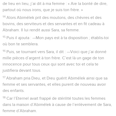
de lieu en lieu, j’ai dit à ma femme : « Aie la bonté de dire,
partout où nous irons, que je suis ton frère. »
14
Alors Abimélek prit des moutons, des chèvres et des
bovins, des serviteurs et des servantes et en fit cadeau à
Abraham. Il lui rendit aussi Sara, sa femme.
15
Puis il ajouta : —Mon pays est à ta disposition ; établis-toi
où bon te semblera.
16
Puis, se tournant vers Sara, il dit : —Voici que j’ai donné
mille pièces d’argent à ton frère. C’est là un gage de ton
innocence pour tous ceux qui sont avec toi et cela te
justifiera devant tous.
17
Abraham pria Dieu, et Dieu guérit Abimélek ainsi que sa
femme et ses servantes, et elles purent de nouveau avoir
des enfants.
18
Car l’Eternel avait frappé de stérilité toutes les femmes
dans la maison d’Abimélek à cause de l’enlèvement de Sara,
femme d’Abraham.