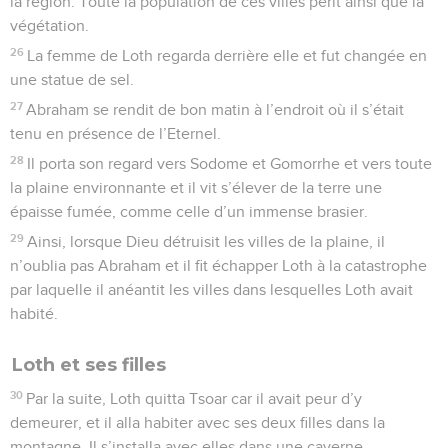
la région. Toute la population de ces villes périt ainsi que la
végétation.
26
La femme de Loth regarda derrière elle et fut changée en
une statue de sel.
27
Abraham se rendit de bon matin à l’endroit où il s’était
tenu en présence de l’Eternel.
28
Il porta son regard vers Sodome et Gomorrhe et vers toute
la plaine environnante et il vit s’élever de la terre une
épaisse fumée, comme celle d’un immense brasier.
29
Ainsi, lorsque Dieu détruisit les villes de la plaine, il
n’oublia pas Abraham et il fit échapper Loth à la catastrophe
par laquelle il anéantit les villes dans lesquelles Loth avait
habité.
Loth et ses filles
30
Par la suite, Loth quitta Tsoar car il avait peur d’y
demeurer, et il alla habiter avec ses deux filles dans la
montagne. Il s’installa avec elles dans une caverne.