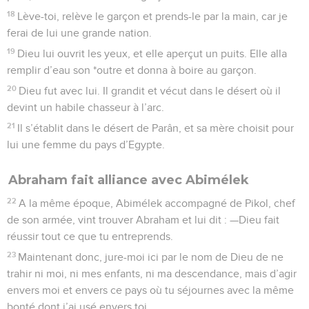
18
Lève-toi, relève le garçon et prends-le par la main, car je
ferai de lui une grande nation.
19
Dieu lui ouvrit les yeux, et elle aperçut un puits. Elle alla
remplir d’eau son *outre et donna à boire au garçon.
20
Dieu fut avec lui. Il grandit et vécut dans le désert où il
devint un habile chasseur à l’arc.
21
Il s’établit dans le désert de Parân, et sa mère choisit pour
lui une femme du pays d’Egypte.
Abraham fait alliance avec Abimélek
22
A la même époque, Abimélek accompagné de Pikol, chef
de son armée, vint trouver Abraham et lui dit : —Dieu fait
réussir tout ce que tu entreprends.
23
Maintenant donc, jure-moi ici par le nom de Dieu de ne
trahir ni moi, ni mes enfants, ni ma descendance, mais d’agir
envers moi et envers ce pays où tu séjournes avec la même
bonté dont j’ai usé envers toi.