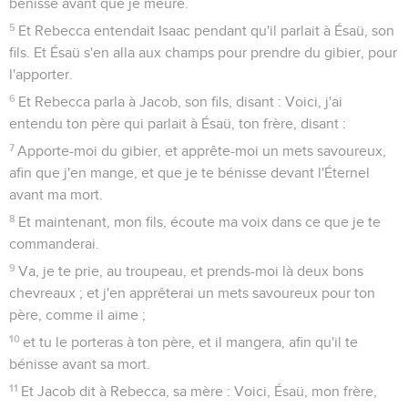
bénisse avant que je meure.
5
Et Rebecca entendait Isaac pendant qu'il parlait à Ésaü, son
fils. Et Ésaü s'en alla aux champs pour prendre du gibier, pour
l'apporter.
6
Et Rebecca parla à Jacob, son fils, disant : Voici, j'ai
entendu ton père qui parlait à Ésaü, ton frère, disant :
7
Apporte-moi du gibier, et apprête-moi un mets savoureux,
afin que j'en mange, et que je te bénisse devant l'Éternel
avant ma mort.
8
Et maintenant, mon fils, écoute ma voix dans ce que je te
commanderai.
9
Va, je te prie, au troupeau, et prends-moi là deux bons
chevreaux ; et j'en apprêterai un mets savoureux pour ton
père, comme il aime ;
10
et tu le porteras à ton père, et il mangera, afin qu'il te
bénisse avant sa mort.
11
Et Jacob dit à Rebecca, sa mère : Voici, Ésaü, mon frère,