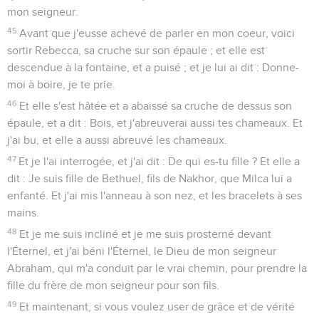
mon seigneur.
45
Avant que j'eusse achevé de parler en mon coeur, voici
sortir Rebecca, sa cruche sur son épaule ; et elle est
descendue à la fontaine, et a puisé ; et je lui ai dit : Donne-
moi à boire, je te prie.
46
Et elle s'est hâtée et a abaissé sa cruche de dessus son
épaule, et a dit : Bois, et j'abreuverai aussi tes chameaux. Et
j'ai bu, et elle a aussi abreuvé les chameaux.
47
Et je l'ai interrogée, et j'ai dit : De qui es-tu fille ? Et elle a
dit : Je suis fille de Bethuel, fils de Nakhor, que Milca lui a
enfanté. Et j'ai mis l'anneau à son nez, et les bracelets à ses
mains.
48
Et je me suis incliné et je me suis prosterné devant
l'Éternel, et j'ai béni l'Éternel, le Dieu de mon seigneur
Abraham, qui m'a conduit par le vrai chemin, pour prendre la
fille du frère de mon seigneur pour son fils.
49
Et maintenant, si vous voulez user de grâce et de vérité