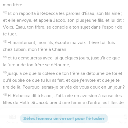
mon frère.
42
Et on rapporta à Rebecca les paroles d'Ésaü, son fils aîné ;
et elle envoya, et appela Jacob, son plus jeune fils, et lui dit :
Voici, Ésaü, ton frère, se console à ton sujet dans l'espoir de
te tuer.
43
Et maintenant, mon fils, écoute ma voix : Lève-toi, fuis
chez Laban, mon frère à Charan ;
44
et tu demeureras avec lui quelques jours, jusqu'à ce que
la fureur de ton frère se détourne,
45
jusqu'à ce que la colère de ton frère se détourne de toi et
qu'il oublie ce que tu lui as fait, et que j'envoie et que je te
tire de là. Pourquoi serais-je privée de vous deux en un jour ?
46
Et Rebecca dit à Isaac ; J'ai la vie en aversion à cause des
filles de Heth. Si Jacob prend une femme d'entre les filles de
Heth, comme celles-ci, d'entre les filles du pays, à quoi bon
pour moi de vivre ?
Contenus
Versions
Commentaires
Strong
Dictionnaire