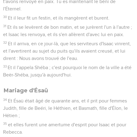
t'avons renvoyé en paix. Tu es maintenant le béni de
l'Éternel.
30
Et il leur fit un festin, et ils mangèrent et burent.
31
Et ils se levèrent de bon matin, et se jurèrent l'un à l'autre ;
et Isaac les renvoya, et ils s'en allèrent d'avec lui en paix.
32
Et il arriva, en ce jour-là, que les serviteurs d'Isaac vinrent,
et l'avertirent au sujet du puits qu'ils avaient creusé, et lui
dirent : Nous avons trouvé de l'eau.
33
Et il l'appela Shéba ; c'est pourquoi le nom de la ville a été
Beër-Shéba, jusqu'à aujourd'hui.
Mariage d'Ésaü
34
Et Ésaü était âgé de quarante ans, et il prit pour femmes
Judith, fille de Beéri, le Héthien, et Basmath, fille d'Élon, le
Hétien ;
35
et elles furent une amertume d'esprit pour Isaac et pour
Rebecca.