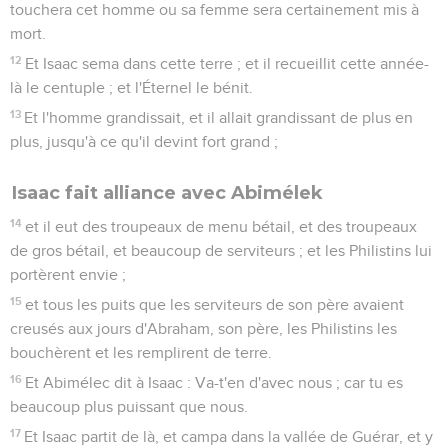
touchera cet homme ou sa femme sera certainement mis à
mort.
12
Et Isaac sema dans cette terre ; et il recueillit cette année-
là le centuple ; et l'Éternel le bénit.
13
Et l'homme grandissait, et il allait grandissant de plus en
plus, jusqu'à ce qu'il devint fort grand ;
Isaac fait alliance avec Abimélek
14
et il eut des troupeaux de menu bétail, et des troupeaux
de gros bétail, et beaucoup de serviteurs ; et les Philistins lui
portèrent envie ;
15
et tous les puits que les serviteurs de son père avaient
creusés aux jours d'Abraham, son père, les Philistins les
bouchèrent et les remplirent de terre.
16
Et Abimélec dit à Isaac : Va-t'en d'avec nous ; car tu es
beaucoup plus puissant que nous.
17
Et Isaac partit de là, et campa dans la vallée de Guérar, et y