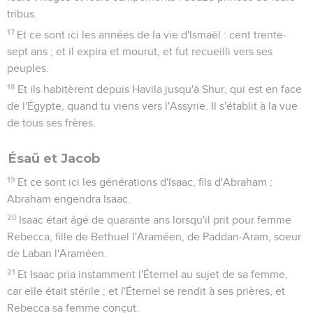
tribus.
17
Et ce sont ici les années de la vie d'Ismaël : cent trente-
sept ans ; et il expira et mourut, et fut recueilli vers ses
peuples.
18
Et ils habitèrent depuis Havila jusqu'à Shur, qui est en face
de l'Égypte, quand tu viens vers l'Assyrie. Il s'établit à la vue
de tous ses frères.
Ésaü et Jacob
19
Et ce sont ici les générations d'Isaac, fils d'Abraham :
Abraham engendra Isaac.
20
Isaac était âgé de quarante ans lorsqu'il prit pour femme
Rebecca, fille de Bethuel l'Araméen, de Paddan-Aram, soeur
de Laban l'Araméen.
21
Et Isaac pria instamment l'Éternel au sujet de sa femme,
car elle était stérile ; et l'Éternel se rendit à ses prières, et
Rebecca sa femme conçut.