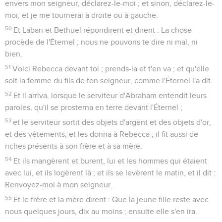
envers mon seigneur, déclarez-le-moi ; et sinon, déclarez-le-
moi, et je me tournerai à droite ou à gauche.
50
Et Laban et Bethuel répondirent et dirent : La chose
procède de l'Éternel ; nous ne pouvons te dire ni mal, ni
bien.
51
Voici Rebecca devant toi ; prends-la et t'en va ; et qu'elle
soit la femme du fils de ton seigneur, comme l'Éternel l'a dit.
52
Et il arriva, lorsque le serviteur d'Abraham entendit leurs
paroles, qu'il se prosterna en terre devant l'Éternel ;
53
et le serviteur sortit des objets d'argent et des objets d'or,
et des vêtements, et les donna à Rebecca ; il fit aussi de
riches présents à son frère et à sa mère.
54
Et ils mangèrent et burent, lui et les hommes qui étaient
avec lui, et ils logèrent là ; et ils se levèrent le matin, et il dit :
Renvoyez-moi à mon seigneur.
55
Et le frère et la mère dirent : Que la jeune fille reste avec
nous quelques jours, dix au moins ; ensuite elle s'en ira.