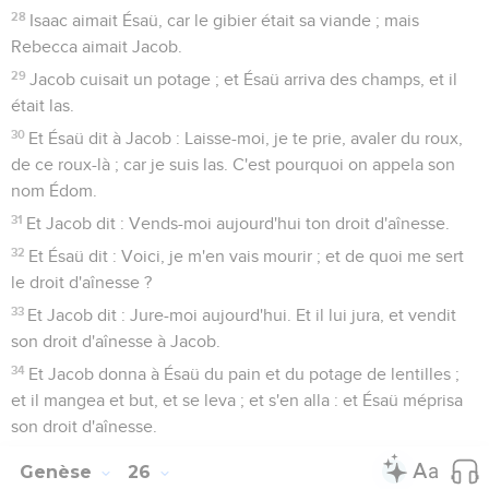
28
Isaac aimait Ésaü, car le gibier était sa viande ; mais
Rebecca aimait Jacob.
29
Jacob cuisait un potage ; et Ésaü arriva des champs, et il
était las.
30
Et Ésaü dit à Jacob : Laisse-moi, je te prie, avaler du roux,
de ce roux-là ; car je suis las. C'est pourquoi on appela son
nom Édom.
31
Et Jacob dit : Vends-moi aujourd'hui ton droit d'aînesse.
32
Et Ésaü dit : Voici, je m'en vais mourir ; et de quoi me sert
le droit d'aînesse ?
33
Et Jacob dit : Jure-moi aujourd'hui. Et il lui jura, et vendit
son droit d'aînesse à Jacob.
34
Et Jacob donna à Ésaü du pain et du potage de lentilles ;
et il mangea et but, et se leva ; et s'en alla : et Ésaü méprisa
son droit d'aînesse.
Genèse
26