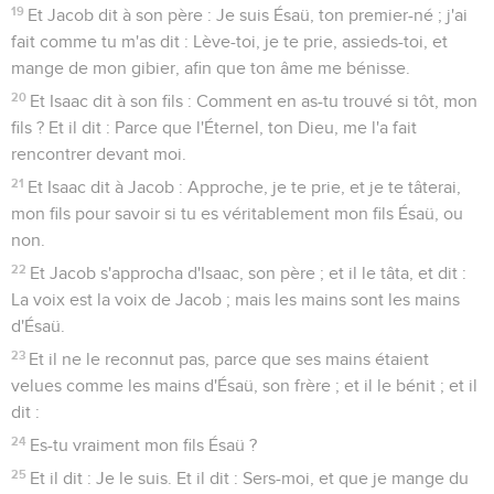
19
Et Jacob dit à son père : Je suis Ésaü, ton premier-né ; j'ai
fait comme tu m'as dit : Lève-toi, je te prie, assieds-toi, et
mange de mon gibier, afin que ton âme me bénisse.
20
Et Isaac dit à son fils : Comment en as-tu trouvé si tôt, mon
fils ? Et il dit : Parce que l'Éternel, ton Dieu, me l'a fait
rencontrer devant moi.
21
Et Isaac dit à Jacob : Approche, je te prie, et je te tâterai,
mon fils pour savoir si tu es véritablement mon fils Ésaü, ou
non.
22
Et Jacob s'approcha d'Isaac, son père ; et il le tâta, et dit :
La voix est la voix de Jacob ; mais les mains sont les mains
d'Ésaü.
23
Et il ne le reconnut pas, parce que ses mains étaient
velues comme les mains d'Ésaü, son frère ; et il le bénit ; et il
dit :
24
Es-tu vraiment mon fils Ésaü ?
25
Et il dit : Je le suis. Et il dit : Sers-moi, et que je mange du