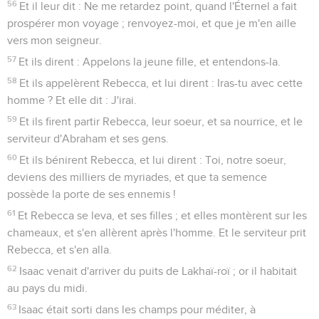
56
Et il leur dit : Ne me retardez point, quand l'Éternel a fait
prospérer mon voyage ; renvoyez-moi, et que je m'en aille
vers mon seigneur.
57
Et ils dirent : Appelons la jeune fille, et entendons-la.
58
Et ils appelèrent Rebecca, et lui dirent : Iras-tu avec cette
homme ? Et elle dit : J'irai.
59
Et ils firent partir Rebecca, leur soeur, et sa nourrice, et le
serviteur d'Abraham et ses gens.
60
Et ils bénirent Rebecca, et lui dirent : Toi, notre soeur,
deviens des milliers de myriades, et que ta semence
possède la porte de ses ennemis !
61
Et Rebecca se leva, et ses filles ; et elles montèrent sur les
chameaux, et s'en allèrent après l'homme. Et le serviteur prit
Rebecca, et s'en alla.
62
Isaac venait d'arriver du puits de Lakhaï-roï ; or il habitait
au pays du midi.
63
Isaac était sorti dans les champs pour méditer, à