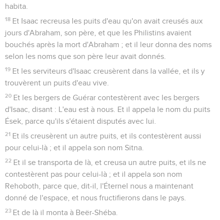
habita.
18
Et Isaac recreusa les puits d'eau qu'on avait creusés aux
jours d'Abraham, son père, et que les Philistins avaient
bouchés après la mort d'Abraham ; et il leur donna des noms
selon les noms que son père leur avait donnés.
19
Et les serviteurs d'Isaac creusèrent dans la vallée, et ils y
trouvèrent un puits d'eau vive.
20
Et les bergers de Guérar contestèrent avec les bergers
d'Isaac, disant : L'eau est à nous. Et il appela le nom du puits
Ések, parce qu'ils s'étaient disputés avec lui.
21
Et ils creusèrent un autre puits, et ils contestèrent aussi
pour celui-là ; et il appela son nom Sitna.
22
Et il se transporta de là, et creusa un autre puits, et ils ne
contestèrent pas pour celui-là ; et il appela son nom
Rehoboth, parce que, dit-il, l'Éternel nous a maintenant
donné de l'espace, et nous fructifierons dans le pays.
23
Et de là il monta à Beër-Shéba.