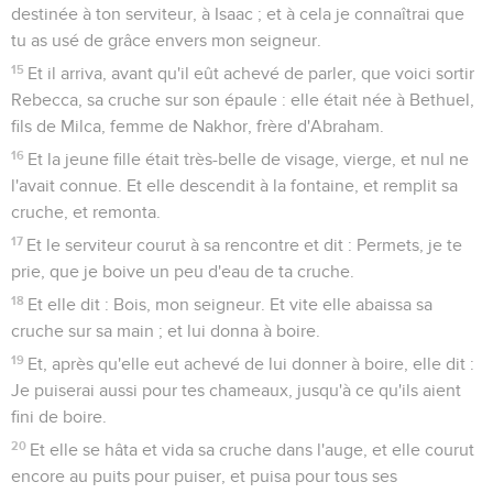
destinée à ton serviteur, à Isaac ; et à cela je connaîtrai que
tu as usé de grâce envers mon seigneur.
15
Et il arriva, avant qu'il eût achevé de parler, que voici sortir
Rebecca, sa cruche sur son épaule : elle était née à Bethuel,
fils de Milca, femme de Nakhor, frère d'Abraham.
16
Et la jeune fille était très-belle de visage, vierge, et nul ne
l'avait connue. Et elle descendit à la fontaine, et remplit sa
cruche, et remonta.
17
Et le serviteur courut à sa rencontre et dit : Permets, je te
prie, que je boive un peu d'eau de ta cruche.
18
Et elle dit : Bois, mon seigneur. Et vite elle abaissa sa
cruche sur sa main ; et lui donna à boire.
19
Et, après qu'elle eut achevé de lui donner à boire, elle dit :
Je puiserai aussi pour tes chameaux, jusqu'à ce qu'ils aient
fini de boire.
20
Et elle se hâta et vida sa cruche dans l'auge, et elle courut
encore au puits pour puiser, et puisa pour tous ses