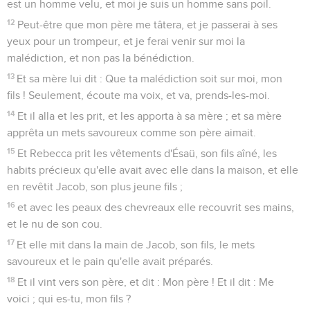
est un homme velu, et moi je suis un homme sans poil.
12
Peut-être que mon père me tâtera, et je passerai à ses
yeux pour un trompeur, et je ferai venir sur moi la
malédiction, et non pas la bénédiction.
13
Et sa mère lui dit : Que ta malédiction soit sur moi, mon
fils ! Seulement, écoute ma voix, et va, prends-les-moi.
14
Et il alla et les prit, et les apporta à sa mère ; et sa mère
apprêta un mets savoureux comme son père aimait.
15
Et Rebecca prit les vêtements d'Ésaü, son fils aîné, les
habits précieux qu'elle avait avec elle dans la maison, et elle
en revêtit Jacob, son plus jeune fils ;
16
et avec les peaux des chevreaux elle recouvrit ses mains,
et le nu de son cou.
17
Et elle mit dans la main de Jacob, son fils, le mets
savoureux et le pain qu'elle avait préparés.
18
Et il vint vers son père, et dit : Mon père ! Et il dit : Me
voici ; qui es-tu, mon fils ?