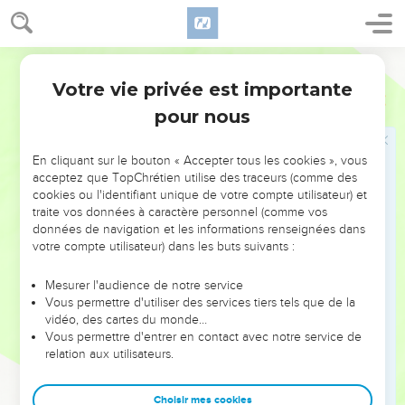
12
Et Abraham se prosterna devant le peuple du pays :
13
et il parla à Éphron, aux oreilles du peuple du pays, disant :
Si pourtant tu voulais bien m'écouter. Je donne l'argent du
Darby
champ, prends-le de moi, et j'y enterrerai mon mort.
Votre vie privée est importante
Genèse
23
14
Et Éphron répondit à Abraham, lui disant :
pour nous
15
Mon seigneur, écoute-moi : Une terre de quatre cents
sicles d'argent, qu'est-ce que cela entre moi et toi ?
En cliquant sur le bouton « Accepter tous les cookies », vous
acceptez que TopChrétien utilise des traceurs (comme des
16
Enterre donc ton mort. Et Abraham écouta Éphron, et
cookies ou l'identifiant unique de votre compte utilisateur) et
Abraham pesa à Éphron l'argent dont il avait parlé en
traite vos données à caractère personnel (comme vos
présence des fils de Heth, quatre cents sicles d'argent ayant
données de navigation et les informations renseignées dans
cours entre les marchands.
votre compte utilisateur) dans les buts suivants :
17
Et le champ d'Éphron, qui était à Macpéla, devant Mamré,
Mesurer l'audience de notre service
le champ et la caverne qui y était, et tous les arbres qui
Vous permettre d'utiliser des services tiers tels que de la
étaient dans le champ, dans toutes ses limites tout à l'entour,
vidéo, des cartes du monde…
Vous permettre d'entrer en contact avec notre service de
18
furent assurés en propriété à Abraham, aux yeux des fils
relation aux utilisateurs.
de Heth, devant tous ceux qui entraient par la porte de la
ville.
Choisir mes cookies