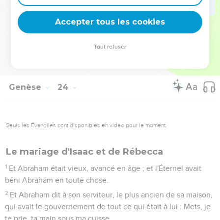
19
Et, après cela, Abraham enterra Sara, sa femme, dans la
caverne du champ de Macpéla, en face de Mamré, qui est
Accepter tous les cookies
Hébron, dans le pays de Canaan.
20
Et le champ et la caverne qui s'y trouve furent assurés à
Tout refuser
Abraham pour les posséder comme sépulcre, de la part des
fils de Heth.
Genèse
24
Seuls les Évangiles sont disponibles en vidéo pour le moment.
Le mariage d'Isaac et de Rébecca
1
Et Abraham était vieux, avancé en âge ; et l'Éternel avait
béni Abraham en toute chose.
2
Et Abraham dit à son serviteur, le plus ancien de sa maison,
qui avait le gouvernement de tout ce qui était à lui : Mets, je
te prie, ta main sous ma cuisse,