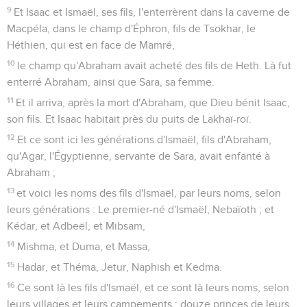
9
Et Isaac et Ismaël, ses fils, l'enterrèrent dans la caverne de
Macpéla, dans le champ d'Éphron, fils de Tsokhar, le
Héthien, qui est en face de Mamré,
10
le champ qu'Abraham avait acheté des fils de Heth. Là fut
enterré Abraham, ainsi que Sara, sa femme.
11
Et il arriva, après la mort d'Abraham, que Dieu bénit Isaac,
son fils. Et Isaac habitait près du puits de Lakhaï-roï.
12
Et ce sont ici les générations d'Ismaël, fils d'Abraham,
qu'Agar, l'Égyptienne, servante de Sara, avait enfanté à
Abraham ;
13
et voici les noms des fils d'Ismaël, par leurs noms, selon
leurs générations : Le premier-né d'Ismaël, Nebaïoth ; et
Kédar, et Adbeël, et Mibsam,
14
Mishma, et Duma, et Massa,
15
Hadar, et Théma, Jetur, Naphish et Kedma.
16
Ce sont là les fils d'Ismaël, et ce sont là leurs noms, selon
leurs villages et leurs campements : douze princes de leurs