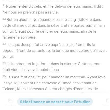
21
Ruben entendit cela, et il le délivra de leurs mains. Il dit :
Ne nous en prenons pas à sa vie.
22
Ruben ajouta : Ne répandez pas de sang ; jetez-le dans
cette citerne qui est dans le désert, et ne portez pas la main
sur lui. C’était pour le délivrer de leurs mains, afin de le
ramener à son père.
23
Lorsque Joseph fut arrivé auprès de ses frères, ils le
dépouillèrent de sa tunique, la tunique multicolore qu’il avait
sur lui.
24
Ils le prirent et le jetèrent dans la citerne. Cette citerne
était vide : il n’y avait point d’eau.
25
Ils s’assirent ensuite pour manger un morceau. Ayant levé
les yeux, ils virent une caravane d’Ismaélites venant de
Galaad ; leurs chameaux étaient chargés d’aromates, de
baume et de ladanum qu’ils transportaient en Égypte.
26
Alors Juda dit à ses frères : Quel intérêt avons-nous à tuer
Contenus
Versions
Commentaires
Strong
Dictionnaire
notre frère et à cacher son sang ?