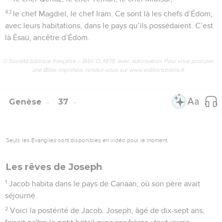
43
le chef Magdiel, le chef Iram. Ce sont là les chefs d’Édom,
avec leurs habitations, dans le pays qu’ils possédaient. C’est
là Ésaü, ancêtre d’Édom.
© Société biblique française – Bibli’O, 1978, avec autorisation. Pour vous procurer
une Bible imprimée, rendez-vous sur www.editionsbiblio.fr
Genèse
37
Seuls les Évangiles sont disponibles en vidéo pour le moment.
Les rêves de Joseph
1
Jacob habita dans le pays de Canaan, où son père avait
séjourné.
2
Voici la postérité de Jacob. Joseph, âgé de dix-sept ans,