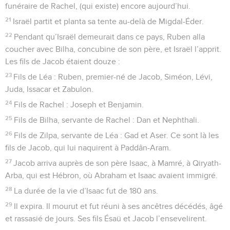
funéraire de Rachel, (qui existe) encore aujourd’hui.
21
Israël partit et planta sa tente au-delà de Migdal-Éder.
22
Pendant qu’Israël demeurait dans ce pays, Ruben alla
coucher avec Bilha, concubine de son père, et Israël l’apprit.
Les fils de Jacob étaient douze :
23
Fils de Léa : Ruben, premier-né de Jacob, Siméon, Lévi,
Juda, Issacar et Zabulon.
24
Fils de Rachel : Joseph et Benjamin.
25
Fils de Bilha, servante de Rachel : Dan et Nephthali.
26
Fils de Zilpa, servante de Léa : Gad et Aser. Ce sont là les
fils de Jacob, qui lui naquirent à Paddân-Aram.
27
Jacob arriva auprès de son père Isaac, à Mamré, à Qiryath-
Arba, qui est Hébron, où Abraham et Isaac avaient immigré.
28
La durée de la vie d’Isaac fut de 180 ans.
29
Il expira. Il mourut et fut réuni à ses ancêtres décédés, âgé
et rassasié de jours. Ses fils Ésaü et Jacob l’ensevelirent.