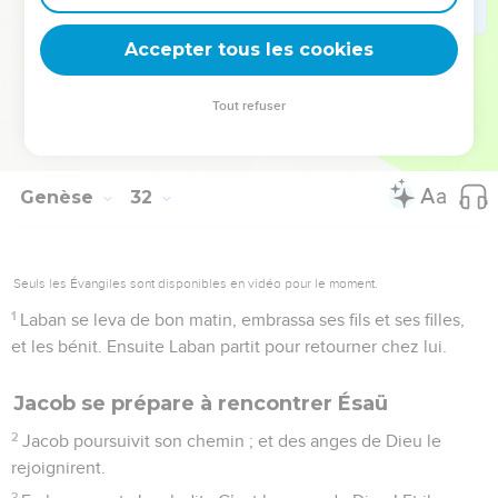
frères à manger un repas ; ils mangèrent donc ce repas et
passèrent la nuit sur la montagne.
Accepter tous les cookies
© Société biblique française – Bibli’O, 1978, avec autorisation. Pour vous procurer
Tout refuser
une Bible imprimée, rendez-vous sur www.editionsbiblio.fr
Genèse
32
Seuls les Évangiles sont disponibles en vidéo pour le moment.
1
Laban se leva de bon matin, embrassa ses fils et ses filles,
et les bénit. Ensuite Laban partit pour retourner chez lui.
Jacob se prépare à rencontrer Ésaü
2
Jacob poursuivit son chemin ; et des anges de Dieu le
rejoignirent.
3