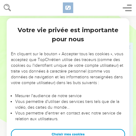
moi ! C’est pourquoi on lui a donné le nom de Galed.
49
(On l’appelle) aussi Mitspa parce que Laban avait dit : Que
Segond 1978 (Colombe)
l’Éternel veille sur toi et sur moi, quand nous nous serons
Votre vie privée est importante
l’un et l’autre perdus de vue.
Genèse
31
pour nous
50
Si tu maltraites mes filles et si tu prends encore d’autres
femmes, nous n’aurons point affaire à un homme, prends-y
garde, c’est Dieu qui sera témoin entre toi et moi.
En cliquant sur le bouton « Accepter tous les cookies », vous
acceptez que TopChrétien utilise des traceurs (comme des
51
Laban dit à Jacob : Voici ce monceau, et voici cette stèle
cookies ou l'identifiant unique de votre compte utilisateur) et
que j’ai posée entre toi et moi.
traite vos données à caractère personnel (comme vos
données de navigation et les informations renseignées dans
52
Ce monceau est témoin et cette stèle est témoin que je
votre compte utilisateur) dans les buts suivants :
ne dépasserai pas ce monceau dans ta direction, et que tu
ne dépasseras pas ce monceau et cette stèle dans ma
Mesurer l'audience de notre service
direction pour faire du mal.
Vous permettre d'utiliser des services tiers tels que de la
vidéo, des cartes du monde…
53
Que le Dieu d’Abraham et de Nahor, que le Dieu de leur
Vous permettre d'entrer en contact avec notre service de
père soit juge entre nous. Jacob prêta serment par la Terreur
relation aux utilisateurs.
d’Isaac, son père.
54
Jacob offrit un sacrifice sur la montagne et invita ses
Choisir mes cookies