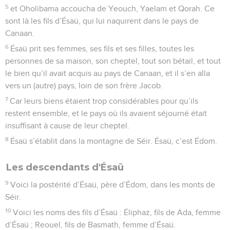
5
et Oholibama accoucha de Yeouch, Yaelam et Qorah. Ce
sont là les fils d’Ésaü, qui lui naquirent dans le pays de
Canaan.
6
Ésaü prit ses femmes, ses fils et ses filles, toutes les
personnes de sa maison, son cheptel, tout son bétail, et tout
le bien qu’il avait acquis au pays de Canaan, et il s’en alla
vers un (autre) pays, loin de son frère Jacob.
7
Car leurs biens étaient trop considérables pour qu’ils
restent ensemble, et le pays où ils avaient séjourné était
insuffisant à cause de leur cheptel.
8
Ésaü s’établit dans la montagne de Séir. Ésaü, c’est Édom.
Les descendants d'Ésaü
9
Voici la postérité d’Ésaü, père d’Édom, dans les monts de
Séir.
10
Voici les noms des fils d’Ésaü : Éliphaz, fils de Ada, femme
d’Ésaü ; Reouel, fils de Basmath, femme d’Ésaü.