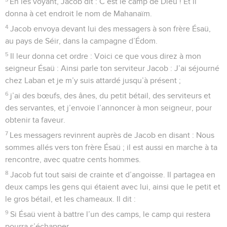
En les voyant, Jacob dit : C’est le camp de Dieu ! Et il
donna à cet endroit le nom de Mahanaïm.
4
Jacob envoya devant lui des messagers à son frère Ésaü,
au pays de Séir, dans la campagne d’Édom.
5
Il leur donna cet ordre : Voici ce que vous direz à mon
seigneur Ésaü : Ainsi parle ton serviteur Jacob : J’ai séjourné
chez Laban et je m’y suis attardé jusqu’à présent ;
6
j’ai des bœufs, des ânes, du petit bétail, des serviteurs et
des servantes, et j’envoie l’annoncer à mon seigneur, pour
obtenir ta faveur.
7
Les messagers revinrent auprès de Jacob en disant : Nous
sommes allés vers ton frère Ésaü ; il est aussi en marche à ta
rencontre, avec quatre cents hommes.
8
Jacob fut tout saisi de crainte et d’angoisse. Il partagea en
deux camps les gens qui étaient avec lui, ainsi que le petit et
le gros bétail, et les chameaux. Il dit :
9
Si Ésaü vient à battre l’un des camps, le camp qui restera
pourra s’échapper.