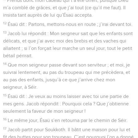
Prends donc mon cadeau qui t’a été offert, puisque Dieu
m’a comblé de grâces, et que j’ai tout (ce qu’il me faut). Il
insista tant auprès de lui qu’Ésaü accepta.
12
Ésaü dit : Partons, mettons-nous en route ; j’irai devant toi.
13
Jacob lui répondit : Mon seigneur sait que les enfants sont
délicats, et que j’ai avec moi des brebis et des vaches qui
allaitent ; si l’on forçait leur marche un seul jour, tout le petit
bétail périrait.
14
Que mon seigneur passe devant son serviteur ; et moi, je
suivrai lentement, au pas du troupeau qui me précèdera, et
au pas des enfants, jusqu’à ce que j’arrive chez mon
seigneur, à Séir.
15
Ésaü dit : Je veux au moins laisser avec toi une partie de
mes gens. Jacob répondit : Pourquoi cela ? Que j’obtienne
seulement la faveur de mon seigneur !
16
Le même jour, Ésaü s’en retourna par le chemin de Séir.
17
Jacob partit pour Soukkoth. Il bâtit une maison pour lui et
fit des huttes pour son troupeau. C’est pourquoi l’on a donné