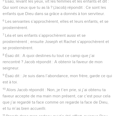
5
Ésaü, levant les yeux, vit les femmes et les enfants et dit :
Qui sont ceux que tu as là ? (Jacob) répondit : Ce sont les
enfants que Dieu dans sa grâce a donnés à ton serviteur.
6
Les servantes s’approchèrent, elles et leurs enfants, et se
prosternèrent.
7
Léa et ses enfants s’approchèrent aussi et se
prosternèrent ; ensuite Joseph et Rachel s’approchèrent et
se prosternèrent.
8
Ésaü dit : A quoi destines-tu tout ce camp que j’ai
rencontré ? Jacob répondit : A obtenir la faveur de mon
seigneur.
9
Ésaü dit : Je suis dans l’abondance, mon frère, garde ce qui
est à toi.
10
Alors Jacob répondit : Non, je t’en prie, si j’ai obtenu ta
faveur accepte de ma main mon présent, car c’est pour cela
que j’ai regardé ta face comme on regarde la face de Dieu,
et tu m’as bien accueilli.
11