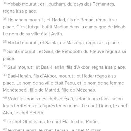
34
Yobab mourut ; et Houcham, du pays des Témanites,
régna à sa place.
35
Houcham mourut ; et Hadad, fils de Bedad, régna à sa
place. C’est lui qui battit Madian dans la campagne de Moab.
Le nom de sa ville était Avith.
36
Hadad mourut ; et Samla, de Masréqa, régna à sa place.
37
Samla mourut ; et Saül, de Rehoboth-du-Fleuve régna à sa
place.
38
Saül mourut ; et Baal-Hanân, fils d’Akbor, régna à sa place.
39
Baal-Hanân, fils d’Akbor, mourut ; et Hadar régna à sa
place. Le nom de sa ville était Paou, et le nom de sa femme
Mehétabeél, fille de Matréd, fille de Mézahab.
40
Voici les noms des chefs d’Ésaü, selon leurs clans, selon
leurs territoires et d’après leurs noms : Le chef Timna, le chef
Alva, le chef Yetéth,
41
le chef Oholibama, le chef Éla, le chef Pinôn,
42
le chef Qenaz, le chef Témân, le chef Mibtsar,