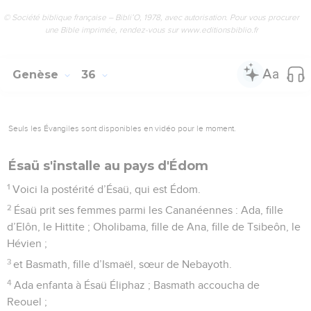
© Société biblique française – Bibli’O, 1978, avec autorisation. Pour vous procurer
une Bible imprimée, rendez-vous sur www.editionsbiblio.fr
Genèse
36
Seuls les Évangiles sont disponibles en vidéo pour le moment.
Ésaü s'installe au pays d'Édom
1
Voici la postérité d’Ésaü, qui est Édom.
2
Ésaü prit ses femmes parmi les Cananéennes : Ada, fille
d’Elôn, le Hittite ; Oholibama, fille de Ana, fille de Tsibeôn, le
Hévien ;
3
et Basmath, fille d’Ismaël, sœur de Nebayoth.
4
Ada enfanta à Ésaü Éliphaz ; Basmath accoucha de
Reouel ;