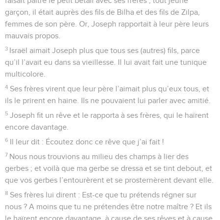
faisait paître le petit bétail avec ses frères ; tout jeune
garçon, il était auprès des fils de Bilha et des fils de Zilpa,
femmes de son père. Or, Joseph rapportait à leur père leurs
mauvais propos.
3
Israël aimait Joseph plus que tous ses (autres) fils, parce
qu’il l’avait eu dans sa vieillesse. Il lui avait fait une tunique
multicolore.
4
Ses frères virent que leur père l’aimait plus qu’eux tous, et
ils le prirent en haine. Ils ne pouvaient lui parler avec amitié.
5
Joseph fit un rêve et le rapporta à ses frères, qui le haïrent
encore davantage.
6
Il leur dit : Écoutez donc ce rêve que j’ai fait !
7
Nous nous trouvions au milieu des champs à lier des
gerbes ; et voilà que ma gerbe se dressa et se tint debout, et
que vos gerbes l’entourèrent et se prosternèrent devant elle.
8
Ses frères lui dirent : Est-ce que tu prétends régner sur
nous ? A moins que tu ne prétendes être notre maître ? Et ils
le haïrent encore davantage, à cause de ses rêves et à cause