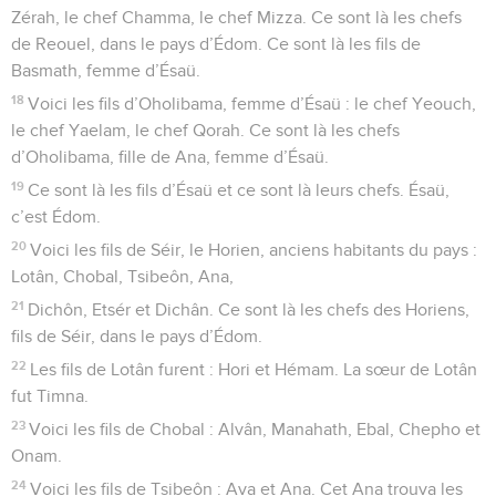
Zérah, le chef Chamma, le chef Mizza. Ce sont là les chefs
de Reouel, dans le pays d’Édom. Ce sont là les fils de
Basmath, femme d’Ésaü.
18
Voici les fils d’Oholibama, femme d’Ésaü : le chef Yeouch,
le chef Yaelam, le chef Qorah. Ce sont là les chefs
d’Oholibama, fille de Ana, femme d’Ésaü.
19
Ce sont là les fils d’Ésaü et ce sont là leurs chefs. Ésaü,
c’est Édom.
20
Voici les fils de Séir, le Horien, anciens habitants du pays :
Lotân, Chobal, Tsibeôn, Ana,
21
Dichôn, Etsér et Dichân. Ce sont là les chefs des Horiens,
fils de Séir, dans le pays d’Édom.
22
Les fils de Lotân furent : Hori et Hémam. La sœur de Lotân
fut Timna.
23
Voici les fils de Chobal : Alvân, Manahath, Ebal, Chepho et
Onam.
24
Voici les fils de Tsibeôn : Ava et Ana. Cet Ana trouva les