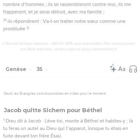
nombre d’hommes ; ils se rassembleront contre moi, ils me
frapperont, et je serai détruit, avec ma famille ;
31
ils répondirent : Va-t-on traiter notre sœur comme une
prostituée ?
© Société biblique française – Bibli’O, 1978, avec autorisation. Pour vous procurer
une Bible imprimée, rendez-vous sur www.editionsbiblio.fr
Genèse
35
Seuls les Évangiles sont disponibles en vidéo pour le moment.
Jacob quitte Sichem pour Béthel
1
Dieu dit à Jacob : Lève-toi, monte à Béthel et habites-y ; là
tu feras un autel au Dieu qui t’apparut, lorsque tu étais en
fuite devant ton frère Ésaü.