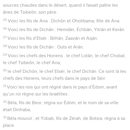
sources chaudes dans le désert, quand il faisait paître les
ânes de Tsibeôn, son père.
25
Voici les fils de Ana : Dichôn et Oholibama, fille de Ana.
26
Voici les fils de Dichân : Hemdân, Échbân, Yitrân et Kerân.
27
Voici les fils d’Etsér : Bilhân, Zaavân et Aqân.
28
Voici les fils de Dichân : Outs et Arân.
29
Voici les chefs des Horiens : le chef Lotân, le chef Chobal,
le chef Tsibeôn, le chef Ana,
30
le chef Dichôn, le chef Etsér, le chef Dichân. Ce sont là les
chefs des Horiens, leurs chefs dans le pays de Séir.
31
Voici les rois qui ont régné dans le pays d’Édom, avant
qu’un roi règne sur les Israélites :
32
Béla, fils de Beor, régna sur Édom, et le nom de sa ville
était Dinhaba,
33
Béla mourut ; et Yobab, fils de Zérah, de Botsra, régna à sa
place.