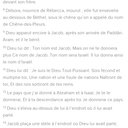
devant son frère.
8
Débora, nourrice de Rébecca, mourut ; elle fut ensevelie
au-dessous de Béthel, sous le chêne qu’on a appelé du nom
de Chêne-des-Pleurs.
9
Dieu apparut encore à Jacob, après son arrivée de Paddân-
Aram, et il le bénit.
10
Dieu lui dit : Ton nom est Jacob, Mais on ne te donnera
plus Ce nom de Jacob. Ton nom sera Israël. Il lui donna ainsi
le nom d’Israël.
11
Dieu lui dit : Je suis le Dieu Tout-Puissant. Sois fécond et
multiplie-toi, Une nation et une foule de nations Naîtront de
toi, Et des rois sortiront de tes reins.
12
Le pays que j’ai donné à Abraham et à Isaac Je te le
donnerai, Et à ta descendance après toi Je donnerai ce pays.
13
Dieu s’éleva au-dessus de lui à l’endroit où il lui avait
parlé.
14
Jacob plaça une stèle à l’endroit où Dieu lui avait parlé,