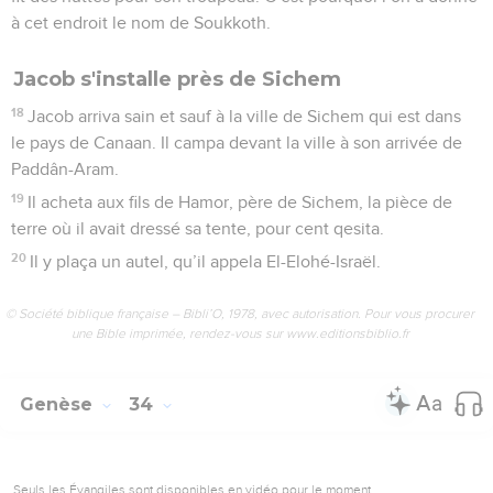
à cet endroit le nom de Soukkoth.
Jacob s'installe près de Sichem
18
Jacob arriva sain et sauf à la ville de Sichem qui est dans
le pays de Canaan. Il campa devant la ville à son arrivée de
Paddân-Aram.
19
Il acheta aux fils de Hamor, père de Sichem, la pièce de
terre où il avait dressé sa tente, pour cent qesita.
20
Il y plaça un autel, qu’il appela El-Elohé-Israël.
© Société biblique française – Bibli’O, 1978, avec autorisation. Pour vous procurer
une Bible imprimée, rendez-vous sur www.editionsbiblio.fr
Genèse
34
Seuls les Évangiles sont disponibles en vidéo pour le moment.