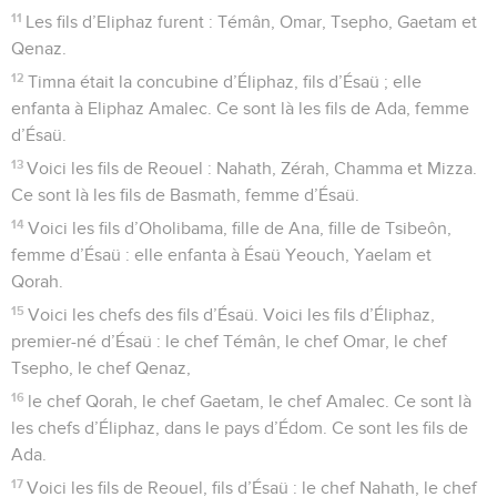
11
Les fils d’Eliphaz furent : Témân, Omar, Tsepho, Gaetam et
Qenaz.
12
Timna était la concubine d’Éliphaz, fils d’Ésaü ; elle
enfanta à Eliphaz Amalec. Ce sont là les fils de Ada, femme
d’Ésaü.
13
Voici les fils de Reouel : Nahath, Zérah, Chamma et Mizza.
Ce sont là les fils de Basmath, femme d’Ésaü.
14
Voici les fils d’Oholibama, fille de Ana, fille de Tsibeôn,
femme d’Ésaü : elle enfanta à Ésaü Yeouch, Yaelam et
Qorah.
15
Voici les chefs des fils d’Ésaü. Voici les fils d’Éliphaz,
premier-né d’Ésaü : le chef Témân, le chef Omar, le chef
Tsepho, le chef Qenaz,
16
le chef Qorah, le chef Gaetam, le chef Amalec. Ce sont là
les chefs d’Éliphaz, dans le pays d’Édom. Ce sont les fils de
Ada.
17
Voici les fils de Reouel, fils d’Ésaü : le chef Nahath, le chef