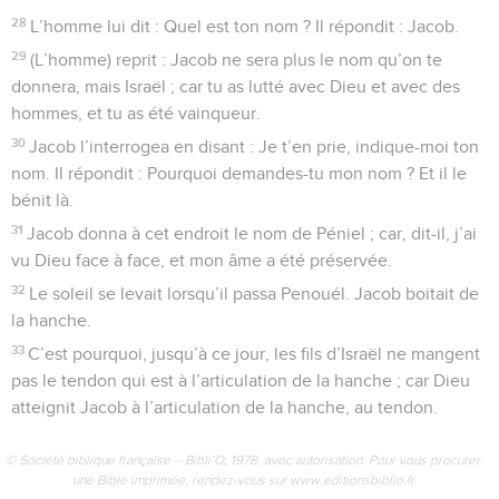
28
L’homme lui dit : Quel est ton nom ? Il répondit : Jacob.
29
(L’homme) reprit : Jacob ne sera plus le nom qu’on te
donnera, mais Israël ; car tu as lutté avec Dieu et avec des
hommes, et tu as été vainqueur.
30
Jacob l’interrogea en disant : Je t’en prie, indique-moi ton
nom. Il répondit : Pourquoi demandes-tu mon nom ? Et il le
bénit là.
31
Jacob donna à cet endroit le nom de Péniel ; car, dit-il, j’ai
vu Dieu face à face, et mon âme a été préservée.
32
Le soleil se levait lorsqu’il passa Penouél. Jacob boitait de
la hanche.
33
C’est pourquoi, jusqu’à ce jour, les fils d’Israël ne mangent
pas le tendon qui est à l’articulation de la hanche ; car Dieu
atteignit Jacob à l’articulation de la hanche, au tendon.
© Société biblique française – Bibli’O, 1978, avec autorisation. Pour vous procurer
une Bible imprimée, rendez-vous sur www.editionsbiblio.fr