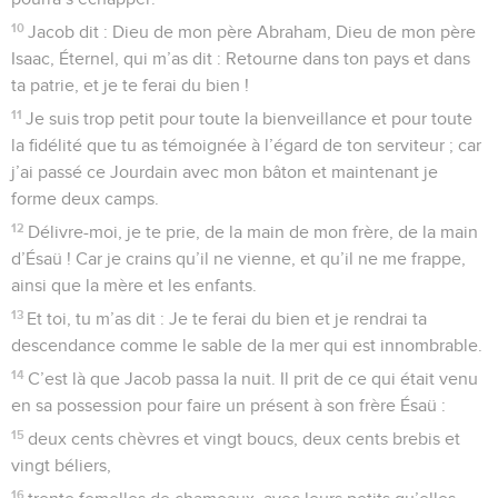
10
Jacob dit : Dieu de mon père Abraham, Dieu de mon père
Isaac, Éternel, qui m’as dit : Retourne dans ton pays et dans
ta patrie, et je te ferai du bien !
11
Je suis trop petit pour toute la bienveillance et pour toute
la fidélité que tu as témoignée à l’égard de ton serviteur ; car
j’ai passé ce Jourdain avec mon bâton et maintenant je
forme deux camps.
12
Délivre-moi, je te prie, de la main de mon frère, de la main
d’Ésaü ! Car je crains qu’il ne vienne, et qu’il ne me frappe,
ainsi que la mère et les enfants.
13
Et toi, tu m’as dit : Je te ferai du bien et je rendrai ta
descendance comme le sable de la mer qui est innombrable.
14
C’est là que Jacob passa la nuit. Il prit de ce qui était venu
en sa possession pour faire un présent à son frère Ésaü :
15
deux cents chèvres et vingt boucs, deux cents brebis et
vingt béliers,
16