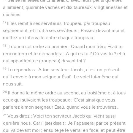
trente femelles de chameaux, avec leurs petits qu’elles
allaitaient, quarante vaches et dix taureaux, vingt ânesses et
dix ânes.
17
Il les remit à ses serviteurs, troupeau par troupeau
séparément, et il dit à ses serviteurs : Passez devant moi et
mettez un intervalle entre chaque troupeau.
18
Il donna cet ordre au premier : Quand mon frère Ésaü te
rencontrera et te demandera : A qui es-tu ? Où vas-tu ? et à
qui appartient ce (troupeau) devant toi ?
19
Tu répondras : A ton serviteur Jacob ; c’est un présent
qu’il envoie à mon seigneur Ésaü. Le voici lui-même qui
nous suit.
20
Il donna le même ordre au second, au troisième et à tous
ceux qui suivaient les troupeaux : C’est ainsi que vous
parlerez à mon seigneur Ésaü, quand vous le trouverez.
21
Vous direz : Voici ton serviteur Jacob qui vient aussi
derrière nous. Car il (se) disait : Je l’apaiserai par ce présent
qui va devant moi ; ensuite je le verrai en face, et peut-être