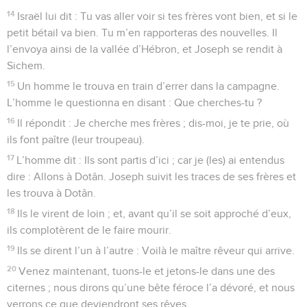
14
Israël lui dit : Tu vas aller voir si tes frères vont bien, et si le
petit bétail va bien. Tu m’en rapporteras des nouvelles. Il
l’envoya ainsi de la vallée d’Hébron, et Joseph se rendit à
Sichem.
15
Un homme le trouva en train d’errer dans la campagne.
L’homme le questionna en disant : Que cherches-tu ?
16
Il répondit : Je cherche mes frères ; dis-moi, je te prie, où
ils font paître (leur troupeau).
17
L’homme dit : Ils sont partis d’ici ; car je (les) ai entendus
dire : Allons à Dotân. Joseph suivit les traces de ses frères et
les trouva à Dotân.
18
Ils le virent de loin ; et, avant qu’il se soit approché d’eux,
ils complotèrent de le faire mourir.
19
Ils se dirent l’un à l’autre : Voilà le maître rêveur qui arrive.
20
Venez maintenant, tuons-le et jetons-le dans une des
citernes ; nous dirons qu’une bête féroce l’a dévoré, et nous
verrons ce que deviendront ses rêves.