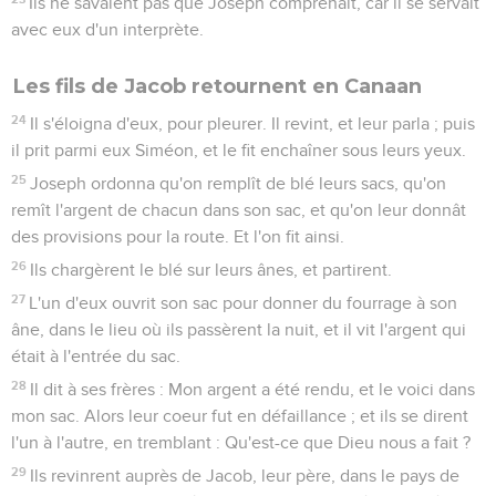
Ils ne savaient pas que Joseph comprenait, car il se servait
avec eux d'un interprète.
Les fils de Jacob retournent en Canaan
24
Il s'éloigna d'eux, pour pleurer. Il revint, et leur parla ; puis
il prit parmi eux Siméon, et le fit enchaîner sous leurs yeux.
25
Joseph ordonna qu'on remplît de blé leurs sacs, qu'on
remît l'argent de chacun dans son sac, et qu'on leur donnât
des provisions pour la route. Et l'on fit ainsi.
26
Ils chargèrent le blé sur leurs ânes, et partirent.
27
L'un d'eux ouvrit son sac pour donner du fourrage à son
âne, dans le lieu où ils passèrent la nuit, et il vit l'argent qui
était à l'entrée du sac.
28
Il dit à ses frères : Mon argent a été rendu, et le voici dans
mon sac. Alors leur coeur fut en défaillance ; et ils se dirent
l'un à l'autre, en tremblant : Qu'est-ce que Dieu nous a fait ?
29
Ils revinrent auprès de Jacob, leur père, dans le pays de