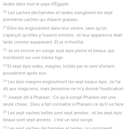
laides dans tout le pays d'Égypte.
20
Les vaches décharnées et laides mangèrent les sept
premières vaches qui étaient grasses.
21
Elles les engloutirent dans leur ventre, sans qu'on
s'aperçût qu'elles y fussent entrées ; et leur apparence était
laide comme auparavant. Et je m'éveillai.
22
Je vis encore en songe sept épis pleins et beaux, qui
montèrent sur une même tige.
23
Et sept épis vides, maigres, brûlés par le vent d'orient,
poussèrent après eux.
24
Les épis maigres engloutirent les sept beaux épis. Je l'ai
dit aux magiciens, mais personne ne m'a donné l'explication.
25
Joseph dit à Pharaon : Ce qu'a songé Pharaon est une
seule chose ; Dieu a fait connaître à Pharaon ce qu'il va faire.
26
Les sept vaches belles sont sept années : et les sept épis
beaux sont sept années : c'est un seul songe.
27
Les sept vaches décharnées et laides, qui montaient