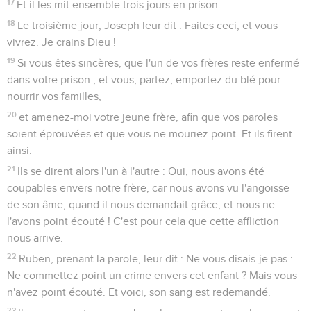
17
Et il les mit ensemble trois jours en prison.
18
Le troisième jour, Joseph leur dit : Faites ceci, et vous
vivrez. Je crains Dieu !
19
Si vous êtes sincères, que l'un de vos frères reste enfermé
dans votre prison ; et vous, partez, emportez du blé pour
nourrir vos familles,
20
et amenez-moi votre jeune frère, afin que vos paroles
soient éprouvées et que vous ne mouriez point. Et ils firent
ainsi.
21
Ils se dirent alors l'un à l'autre : Oui, nous avons été
coupables envers notre frère, car nous avons vu l'angoisse
de son âme, quand il nous demandait grâce, et nous ne
l'avons point écouté ! C'est pour cela que cette affliction
nous arrive.
22
Ruben, prenant la parole, leur dit : Ne vous disais-je pas :
Ne commettez point un crime envers cet enfant ? Mais vous
n'avez point écouté. Et voici, son sang est redemandé.
23