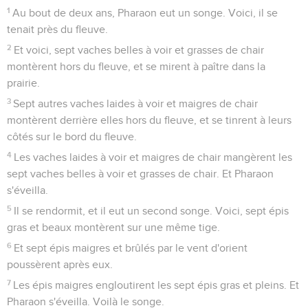
1
Au bout de deux ans, Pharaon eut un songe. Voici, il se
tenait près du fleuve.
2
Et voici, sept vaches belles à voir et grasses de chair
montèrent hors du fleuve, et se mirent à paître dans la
prairie.
3
Sept autres vaches laides à voir et maigres de chair
montèrent derrière elles hors du fleuve, et se tinrent à leurs
côtés sur le bord du fleuve.
4
Les vaches laides à voir et maigres de chair mangèrent les
sept vaches belles à voir et grasses de chair. Et Pharaon
s'éveilla.
5
Il se rendormit, et il eut un second songe. Voici, sept épis
gras et beaux montèrent sur une même tige.
6
Et sept épis maigres et brûlés par le vent d'orient
poussèrent après eux.
7
Les épis maigres engloutirent les sept épis gras et pleins. Et
Pharaon s'éveilla. Voilà le songe.