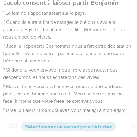
Jacob consent à laisser partir Benjamin
1
La famine s'appesantissait sur le pays.
2
Quand ils eurent fini de manger le blé qu'ils avaient
apporté d'Égypte, Jacob dit à ses fils : Retournez, achetez-
nous un peu de vivres.
3
Juda lui répondit : Cet homme nous a fait cette déclaration
formelle : Vous ne verrez pas ma face, à moins que votre
frère ne soit avec vous.
4
Si donc tu veux envoyer notre frère avec nous, nous
descendrons, et nous t'achèterons des vivres.
5
Mais si tu ne veux pas l'envoyer, nous ne descendrons
point, car cet homme nous a dit : Vous ne verrez pas ma
face, à moins que votre frère ne soit avec vous.
6
Israël dit alors : Pourquoi avez-vous mal agi à mon égard,
en disant à cet homme que vous aviez encore un frère ?
7
Ils répondirent : Cet homme nous a interrogés sur nous et
Contenus
Versions
Commentaires
Strong
Dictionnaire
sur notre famille, en disant : Votre père vit-il encore ? avez-