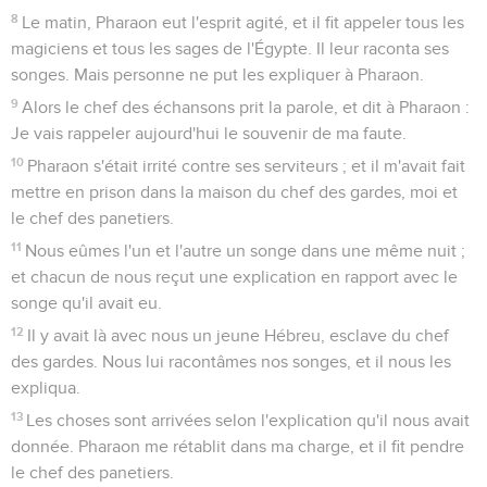
8
Le matin, Pharaon eut l'esprit agité, et il fit appeler tous les
magiciens et tous les sages de l'Égypte. Il leur raconta ses
songes. Mais personne ne put les expliquer à Pharaon.
9
Alors le chef des échansons prit la parole, et dit à Pharaon :
Je vais rappeler aujourd'hui le souvenir de ma faute.
10
Pharaon s'était irrité contre ses serviteurs ; et il m'avait fait
mettre en prison dans la maison du chef des gardes, moi et
le chef des panetiers.
11
Nous eûmes l'un et l'autre un songe dans une même nuit ;
et chacun de nous reçut une explication en rapport avec le
songe qu'il avait eu.
12
Il y avait là avec nous un jeune Hébreu, esclave du chef
des gardes. Nous lui racontâmes nos songes, et il nous les
expliqua.
13
Les choses sont arrivées selon l'explication qu'il nous avait
donnée. Pharaon me rétablit dans ma charge, et il fit pendre
le chef des panetiers.