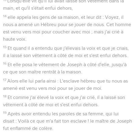
Lorsqu'elle vit qu'il lui avait laissé son vêtement dans la
main, et qu'il s'était enfui dehors,
14
elle appela les gens de sa maison, et leur dit : Voyez, il
nous a amené un Hébreu pour se jouer de nous. Cet homme
est venu vers moi pour coucher avec moi ; mais j'ai crié à
haute voix.
15
Et quand il a entendu que j'élevais la voix et que je criais,
il a laissé son vêtement à côté de moi et s'est enfui dehors.
16
Et elle posa le vêtement de Joseph à côté d'elle, jusqu'à
ce que son maître rentrât à la maison.
17
Alors elle lui parla ainsi : L'esclave hébreu que tu nous as
amené est venu vers moi pour se jouer de moi.
18
Et comme j'ai élevé la voix et que j'ai crié, il a laissé son
vêtement à côté de moi et s'est enfui dehors.
19
Après avoir entendu les paroles de sa femme, qui lui
disait : Voilà ce que m'a fait ton esclave ! le maître de Joseph
fut enflammé de colère.