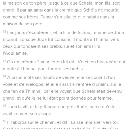
la maison de ton père, jusqu'à ce que Schéla, mon fils, soit
grand. Il parlait ainsi dans la crainte que Schéla ne mourût
comme ses frères. Tamar s'en alla, et elle habita dans la
maison de son père.
12
Les jours s'écoulèrent, et la fille de Schua, femme de Juda,
mourut. Lorsque Juda fut consolé, il monta à Thimna, vers
ceux qui tondaient ses brebis, lui et son ami Hira,
l'Adullamite.
13
On en informa Tamar, et on lui dit : Voici ton beau-père qui
monte à Thimna, pour tondre ses brebis.
14
Alors elle ôta ses habits de veuve, elle se couvrit d'un
voile et s'enveloppa, et elle s'assit à l'entrée d'Énaïm, sur le
chemin de Thimna ; car elle voyait que Schéla était devenu
grand, et qu'elle ne lui était point donnée pour femme.
15
Juda la vit, et la prit pour une prostituée, parce qu'elle
avait couvert son visage.
16
Il l'aborda sur le chemin, et dit : Laisse-moi aller vers toi.