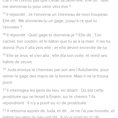
Car il ne connut pas que c'était sa belle-fille. Elle dit : Que
me donneras-tu pour venir vers moi ?
17
Il répondit : Je t'enverrai un chevreau de mon troupeau.
Elle dit : Me donneras-tu un gage, jusqu'à ce que tu
l'envoies ?
18
Il répondit : Quel gage te donnerai-je ? Elle dit : Ton
cachet, ton cordon, et le bâton que tu as à la main. Il les lui
donna. Puis il alla vers elle ; et elle devint enceinte de lui.
19
Elle se leva, et s'en alla ; elle ôta son voile, et remit ses
habits de veuve.
20
Juda envoya le chevreau par son ami l'Adullamite, pour
retirer le gage des mains de la femme. Mais il ne la trouva
point.
21
Il interrogea les gens du lieu, en disant : Où est cette
prostituée qui se tenait à Énaïm, sur le chemin ? Ils
répondirent : Il n'y a point eu ici de prostituée.
22
Il retourna auprès de Juda, et dit : Je ne l'ai pas trouvée, et
même les gens du lieu ont dit : Il n'y a point eu ici de