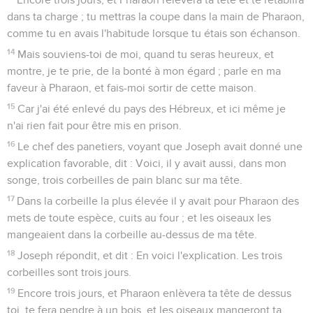
dans ta charge ; tu mettras la coupe dans la main de Pharaon,
comme tu en avais l'habitude lorsque tu étais son échanson.
14
Mais souviens-toi de moi, quand tu seras heureux, et
montre, je te prie, de la bonté à mon égard ; parle en ma
faveur à Pharaon, et fais-moi sortir de cette maison.
15
Car j'ai été enlevé du pays des Hébreux, et ici même je
n'ai rien fait pour être mis en prison.
16
Le chef des panetiers, voyant que Joseph avait donné une
explication favorable, dit : Voici, il y avait aussi, dans mon
songe, trois corbeilles de pain blanc sur ma tête.
17
Dans la corbeille la plus élevée il y avait pour Pharaon des
mets de toute espèce, cuits au four ; et les oiseaux les
mangeaient dans la corbeille au-dessus de ma tête.
18
Joseph répondit, et dit : En voici l'explication. Les trois
corbeilles sont trois jours.
19
Encore trois jours, et Pharaon enlèvera ta tête de dessus
toi, te fera pendre à un bois, et les oiseaux mangeront ta