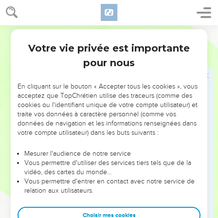
28
Au passage des marchands madianites, ils tirèrent et firent
remonter Joseph hors de la citerne ; et ils le vendirent pour
vingt sicles d'argent aux Ismaélites, qui l'emmenèrent en
Segond 1910
Égypte.
Votre vie privée est importante
Genèse
37
29
Ruben revint à la citerne ; et voici, Joseph n'était plus
pour nous
dans la citerne. Il déchira ses vêtements,
30
retourna vers ses frères, et dit : L'enfant n'y est plus ! Et
En cliquant sur le bouton « Accepter tous les cookies », vous
moi, où irai-je ?
acceptez que TopChrétien utilise des traceurs (comme des
31
cookies ou l'identifiant unique de votre compte utilisateur) et
Ils prirent alors la tunique de Joseph ; et, ayant tué un
traite vos données à caractère personnel (comme vos
bouc, ils plongèrent la tunique dans le sang.
données de navigation et les informations renseignées dans
32
Ils envoyèrent à leur père la tunique de plusieurs couleurs,
votre compte utilisateur) dans les buts suivants :
en lui faisant dire : Voici ce que nous avons trouvé !
Mesurer l'audience de notre service
reconnais si c'est la tunique de ton fils, ou non.
Vous permettre d'utiliser des services tiers tels que de la
33
Jacob la reconnut, et dit : C'est la tunique de mon fils ! une
vidéo, des cartes du monde…
Vous permettre d'entrer en contact avec notre service de
bête féroce l'a dévoré ! Joseph a été mis en pièces !
relation aux utilisateurs.
34
Et il déchira ses vêtements, il mit un sac sur ses reins, et il
porta longtemps le deuil de son fils.
Choisir mes cookies