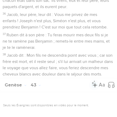
chacun était dans son sac. Ils virent, eux et leur père, leurs
paquets d'argent, et ils eurent peur.
36
Jacob, leur père, leur dit : Vous me privez de mes
enfants ! Joseph n'est plus, Siméon n'est plus, et vous
prendriez Benjamin ! C'est sur moi que tout cela retombe.
37
Ruben dit à son père : Tu feras mourir mes deux fils si je
ne te ramène pas Benjamin ; remets-le entre mes mains, et
je te le ramènerai.
38
Jacob dit : Mon fils ne descendra point avec vous ; car son
frère est mort, et il reste seul ; s'il lui arrivait un malheur dans
le voyage que vous allez faire, vous feriez descendre mes
cheveux blancs avec douleur dans le séjour des morts.
Genèse
43
Seuls les Évangiles sont disponibles en vidéo pour le moment.