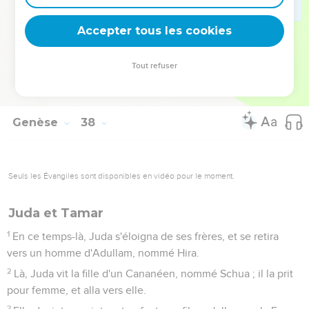
35
Tous ses fils et toutes ses filles vinrent pour le consoler ;
mais il ne voulut recevoir aucune consolation. Il disait : C'est
Accepter tous les cookies
en pleurant que je descendrai vers mon fils au séjour des
morts ! Et il pleurait son fils.
Tout refuser
36
Les Madianites le vendirent en Égypte à Potiphar, officier
de Pharaon, chef des gardes.
Genèse
38
Seuls les Évangiles sont disponibles en vidéo pour le moment.
Juda et Tamar
1
En ce temps-là, Juda s'éloigna de ses frères, et se retira
vers un homme d'Adullam, nommé Hira.
2
Là, Juda vit la fille d'un Cananéen, nommé Schua ; il la prit
pour femme, et alla vers elle.
3