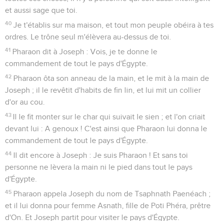
et aussi sage que toi.
40
Je t'établis sur ma maison, et tout mon peuple obéira à tes
ordres. Le trône seul m'élèvera au-dessus de toi.
41
Pharaon dit à Joseph : Vois, je te donne le
commandement de tout le pays d'Égypte.
42
Pharaon ôta son anneau de la main, et le mit à la main de
Joseph ; il le revêtit d'habits de fin lin, et lui mit un collier
d'or au cou.
43
Il le fit monter sur le char qui suivait le sien ; et l'on criait
devant lui : A genoux ! C'est ainsi que Pharaon lui donna le
commandement de tout le pays d'Égypte.
44
Il dit encore à Joseph : Je suis Pharaon ! Et sans toi
personne ne lèvera la main ni le pied dans tout le pays
d'Égypte.
45
Pharaon appela Joseph du nom de Tsaphnath Paenéach ;
et il lui donna pour femme Asnath, fille de Poti Phéra, prêtre
d'On. Et Joseph partit pour visiter le pays d'Égypte.