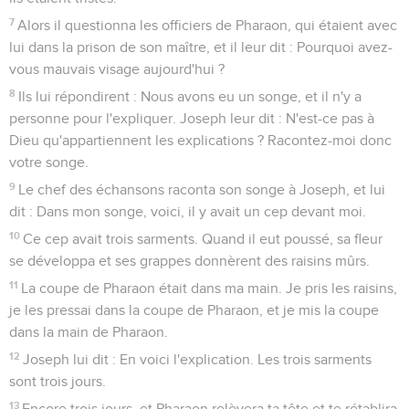
7
Alors il questionna les officiers de Pharaon, qui étaient avec
lui dans la prison de son maître, et il leur dit : Pourquoi avez-
vous mauvais visage aujourd'hui ?
8
Ils lui répondirent : Nous avons eu un songe, et il n'y a
personne pour l'expliquer. Joseph leur dit : N'est-ce pas à
Dieu qu'appartiennent les explications ? Racontez-moi donc
votre songe.
9
Le chef des échansons raconta son songe à Joseph, et lui
dit : Dans mon songe, voici, il y avait un cep devant moi.
10
Ce cep avait trois sarments. Quand il eut poussé, sa fleur
se développa et ses grappes donnèrent des raisins mûrs.
11
La coupe de Pharaon était dans ma main. Je pris les raisins,
je les pressai dans la coupe de Pharaon, et je mis la coupe
dans la main de Pharaon.
12
Joseph lui dit : En voici l'explication. Les trois sarments
sont trois jours.
13
Encore trois jours, et Pharaon relèvera ta tête et te rétablira