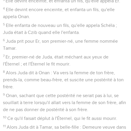
Elle devint enceinte, et enfanta un fils, qu'elle appela Er.
4
Elle devint encore enceinte, et enfanta un fils, qu'elle
appela Onan.
5
Elle enfanta de nouveau un fils, qu'elle appela Schéla ;
Juda était à Czib quand elle l'enfanta.
6
Juda prit pour Er, son premier-né, une femme nommée
Tamar.
7
Er, premier-né de Juda, était méchant aux yeux de
l'Éternel ; et l'Éternel le fit mourir.
8
Alors Juda dit à Onan : Va vers la femme de ton frère,
prends-la, comme beau-frère, et suscite une postérité à ton
frère.
9
Onan, sachant que cette postérité ne serait pas à lui, se
souillait à terre lorsqu'il allait vers la femme de son frère, afin
de ne pas donner de postérité à son frère.
10
Ce qu'il faisait déplut à l'Éternel, qui le fit aussi mourir.
11
Alors Juda dit à Tamar, sa belle-fille : Demeure veuve dans