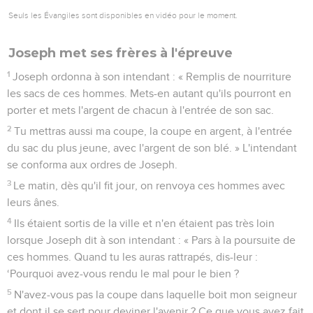
Seuls les Évangiles sont disponibles en vidéo pour le moment.
Joseph met ses frères à l'épreuve
1
Joseph ordonna à son intendant : « Remplis de nourriture
les sacs de ces hommes. Mets-en autant qu'ils pourront en
porter et mets l'argent de chacun à l'entrée de son sac.
2
Tu mettras aussi ma coupe, la coupe en argent, à l'entrée
du sac du plus jeune, avec l'argent de son blé. » L'intendant
se conforma aux ordres de Joseph.
3
Le matin, dès qu'il fit jour, on renvoya ces hommes avec
leurs ânes.
4
Ils étaient sortis de la ville et n'en étaient pas très loin
lorsque Joseph dit à son intendant : « Pars à la poursuite de
ces hommes. Quand tu les auras rattrapés, dis-leur :
‘Pourquoi avez-vous rendu le mal pour le bien ?
5
N'avez-vous pas la coupe dans laquelle boit mon seigneur
et dont il se sert pour deviner l'avenir ? Ce que vous avez fait