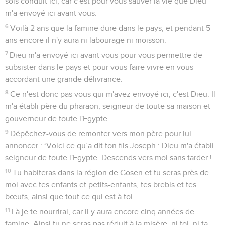
sois conduit ici, car c'est pour vous sauver la vie que Dieu
m'a envoyé ici avant vous.
6
Voilà 2 ans que la famine dure dans le pays, et pendant 5
ans encore il n'y aura ni labourage ni moisson.
7
Dieu m'a envoyé ici avant vous pour vous permettre de
subsister dans le pays et pour vous faire vivre en vous
accordant une grande délivrance.
8
Ce n'est donc pas vous qui m'avez envoyé ici, c'est Dieu. Il
m'a établi père du pharaon, seigneur de toute sa maison et
gouverneur de toute l'Egypte.
9
Dépêchez-vous de remonter vers mon père pour lui
annoncer : ‘Voici ce qu’a dit ton fils Joseph : Dieu m'a établi
seigneur de toute l'Egypte. Descends vers moi sans tarder !
10
Tu habiteras dans la région de Gosen et tu seras près de
moi avec tes enfants et petits-enfants, tes brebis et tes
bœufs, ainsi que tout ce qui est à toi.
11
Là je te nourrirai, car il y aura encore cinq années de
famine. Ainsi tu ne seras pas réduit à la misère, ni toi, ni ta