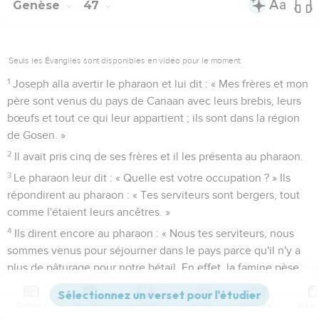
Genèse
47
Seuls les Évangiles sont disponibles en vidéo pour le moment.
1
Joseph alla avertir le pharaon et lui dit : « Mes frères et mon
père sont venus du pays de Canaan avec leurs brebis, leurs
bœufs et tout ce qui leur appartient ; ils sont dans la région
de Gosen. »
2
Il avait pris cinq de ses frères et il les présenta au pharaon.
3
Le pharaon leur dit : « Quelle est votre occupation ? » Ils
répondirent au pharaon : « Tes serviteurs sont bergers, tout
comme l'étaient leurs ancêtres. »
4
Ils dirent encore au pharaon : « Nous tes serviteurs, nous
sommes venus pour séjourner dans le pays parce qu'il n'y a
plus de pâturage pour notre bétail. En effet, la famine pèse
lourdement sur le pays de Canaan. Veuille donc autoriser tes
serviteurs à s’installer dans la région de Gosen ! »
Contenus
Versions
Commentaires
Strong
Dictionnaire