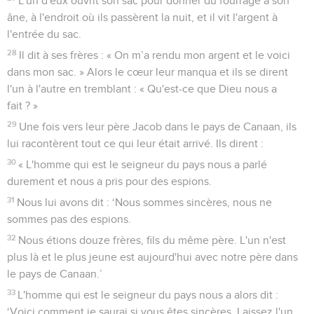
L'un d'eux ouvrit son sac pour donner du fourrage à son
âne, à l'endroit où ils passèrent la nuit, et il vit l'argent à
l'entrée du sac.
28
Il dit à ses frères : « On m’a rendu mon argent et le voici
dans mon sac. » Alors le cœur leur manqua et ils se dirent
l'un à l'autre en tremblant : « Qu'est-ce que Dieu nous a
fait ? »
29
Une fois vers leur père Jacob dans le pays de Canaan, ils
lui racontèrent tout ce qui leur était arrivé. Ils dirent :
30
« L'homme qui est le seigneur du pays nous a parlé
durement et nous a pris pour des espions.
31
Nous lui avons dit : ‘Nous sommes sincères, nous ne
sommes pas des espions.
32
Nous étions douze frères, fils du même père. L'un n'est
plus là et le plus jeune est aujourd'hui avec notre père dans
le pays de Canaan.’
33
L'homme qui est le seigneur du pays nous a alors dit :
‘Voici comment je saurai si vous êtes sincères. Laissez l'un