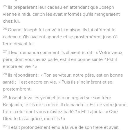
25
Ils préparèrent leur cadeau en attendant que Joseph
vienne à midi, car on les avait informés qu'ils mangeraient
chez lui.
26
Quand Joseph fut arrivé à la maison, ils lui offrirent le
cadeau qu'ils avaient apporté et se prosternèrent jusqu’à
terre devant lui.
27
Il leur demanda comment ils allaient et dit : « Votre vieux
père, dont vous aviez parlé, est-il en bonne santé ? Est-il
encore en vie ? »
28
Ils répondirent : « Ton serviteur, notre père, est en bonne
santé ; il est encore en vie. » Puis ils s'inclinèrent et se
prosternèrent.
29
Joseph leva les yeux et jeta un regard sur son frère
Benjamin, le fils de sa mère. Il demanda : « Est-ce votre jeune
frère, celui dont vous m'aviez parlé ? » Et il ajouta : « Que
Dieu te fasse grâce, mon fils ! »
30
Il était profondément ému à la vue de son frère et avait