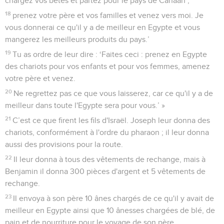
chargez vos bêtes et partez pour le pays de Canaan ;
18
prenez votre père et vos familles et venez vers moi. Je
vous donnerai ce qu'il y a de meilleur en Egypte et vous
mangerez les meilleurs produits du pays.’
19
Tu as ordre de leur dire : ‘Faites ceci : prenez en Egypte
des chariots pour vos enfants et pour vos femmes, amenez
votre père et venez.
20
Ne regrettez pas ce que vous laisserez, car ce qu'il y a de
meilleur dans toute l'Egypte sera pour vous.’ »
21
C’est ce que firent les fils d'Israël. Joseph leur donna des
chariots, conformément à l'ordre du pharaon ; il leur donna
aussi des provisions pour la route.
22
Il leur donna à tous des vêtements de rechange, mais à
Benjamin il donna 300 pièces d'argent et 5 vêtements de
rechange.
23
Il envoya à son père 10 ânes chargés de ce qu'il y avait de
meilleur en Egypte ainsi que 10 ânesses chargées de blé, de
pain et de nourriture pour le voyage de son père.