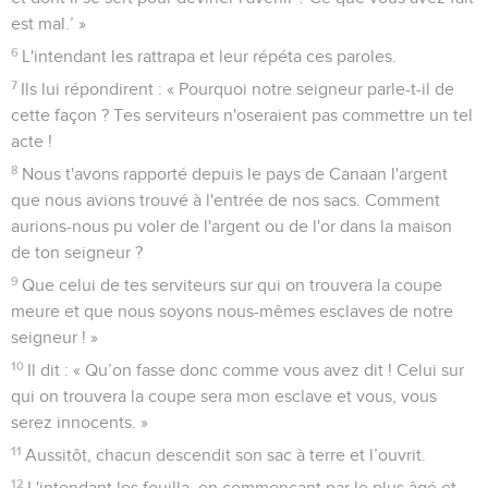
est mal.’ »
6
L'intendant les rattrapa et leur répéta ces paroles.
7
Ils lui répondirent : « Pourquoi notre seigneur parle-t-il de
cette façon ? Tes serviteurs n'oseraient pas commettre un tel
acte !
8
Nous t'avons rapporté depuis le pays de Canaan l'argent
que nous avions trouvé à l'entrée de nos sacs. Comment
aurions-nous pu voler de l'argent ou de l'or dans la maison
de ton seigneur ?
9
Que celui de tes serviteurs sur qui on trouvera la coupe
meure et que nous soyons nous-mêmes esclaves de notre
seigneur ! »
10
Il dit : « Qu’on fasse donc comme vous avez dit ! Celui sur
qui on trouvera la coupe sera mon esclave et vous, vous
serez innocents. »
11
Aussitôt, chacun descendit son sac à terre et l’ouvrit.
12
L'intendant les fouilla, en commençant par le plus âgé et