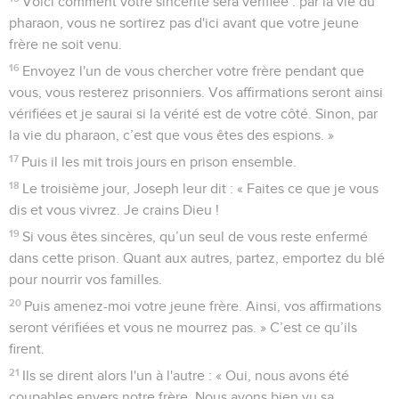
Voici comment votre sincérité sera vérifiée : par la vie du
pharaon, vous ne sortirez pas d'ici avant que votre jeune
frère ne soit venu.
16
Envoyez l'un de vous chercher votre frère pendant que
vous, vous resterez prisonniers. Vos affirmations seront ainsi
vérifiées et je saurai si la vérité est de votre côté. Sinon, par
la vie du pharaon, c’est que vous êtes des espions. »
17
Puis il les mit trois jours en prison ensemble.
18
Le troisième jour, Joseph leur dit : « Faites ce que je vous
dis et vous vivrez. Je crains Dieu !
19
Si vous êtes sincères, qu’un seul de vous reste enfermé
dans cette prison. Quant aux autres, partez, emportez du blé
pour nourrir vos familles.
20
Puis amenez-moi votre jeune frère. Ainsi, vos affirmations
seront vérifiées et vous ne mourrez pas. » C’est ce qu’ils
firent.
21
Ils se dirent alors l'un à l'autre : « Oui, nous avons été
coupables envers notre frère. Nous avons bien vu sa