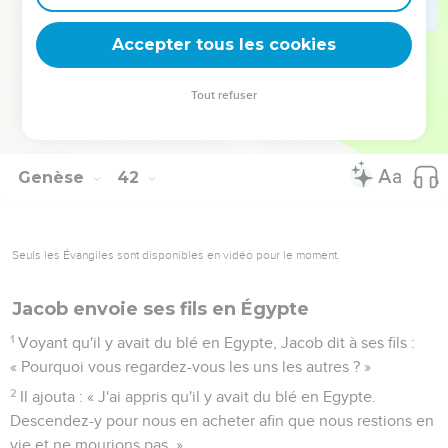
dira. »
56
La famine régnait sur tout le pays. Joseph ouvrit tous les
Accepter tous les cookies
centres d'approvisionnement et vendit du blé aux Egyptiens,
car la famine était forte en Egypte.
Tout refuser
57
On arrivait de tous les pays en Egypte pour acheter du blé
à Joseph, car la famine était forte partout.
Genèse
42
Seuls les Évangiles sont disponibles en vidéo pour le moment.
Jacob envoie ses fils en Égypte
1
Voyant qu'il y avait du blé en Egypte, Jacob dit à ses fils :
« Pourquoi vous regardez-vous les uns les autres ? »
2
Il ajouta : « J'ai appris qu'il y avait du blé en Egypte.
Descendez-y pour nous en acheter afin que nous restions en
vie et ne mourions pas. »