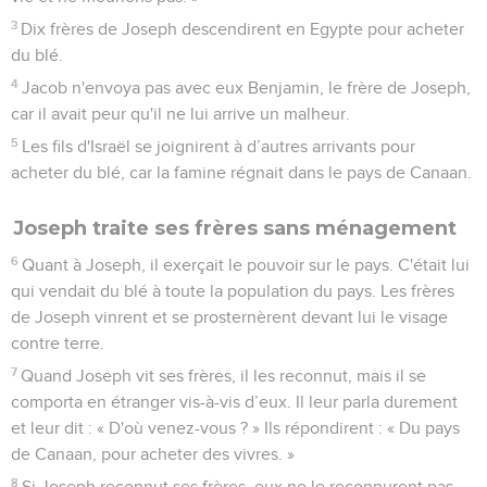
3
Dix frères de Joseph descendirent en Egypte pour acheter
du blé.
4
Jacob n'envoya pas avec eux Benjamin, le frère de Joseph,
car il avait peur qu'il ne lui arrive un malheur.
5
Les fils d'Israël se joignirent à d’autres arrivants pour
acheter du blé, car la famine régnait dans le pays de Canaan.
Joseph traite ses frères sans ménagement
6
Quant à Joseph, il exerçait le pouvoir sur le pays. C'était lui
qui vendait du blé à toute la population du pays. Les frères
de Joseph vinrent et se prosternèrent devant lui le visage
contre terre.
7
Quand Joseph vit ses frères, il les reconnut, mais il se
comporta en étranger vis-à-vis d’eux. Il leur parla durement
et leur dit : « D'où venez-vous ? » Ils répondirent : « Du pays
de Canaan, pour acheter des vivres. »
8
Si Joseph reconnut ses frères, eux ne le reconnurent pas.