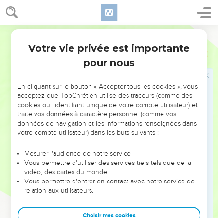
49
Joseph amassa du blé comme le sable de la mer : en
quantité si considérable que l'on cessa de compter parce
qu'il n'y avait plus de nombre.
Segond 21
50
Avant les années de famine, Joseph eut deux fils que lui
Votre vie privée est importante
Genèse
41
donna Asnath, fille de Poti-Phéra, le prêtre d'On.
pour nous
51
Joseph appela l'aîné Manassé, car, dit-il, « Dieu m'a fait
oublier toutes mes peines et toute ma famille. »
En cliquant sur le bouton « Accepter tous les cookies », vous
52
Et il appela le second Ephraïm, car, dit-il, « Dieu m'a donné
acceptez que TopChrétien utilise des traceurs (comme des
cookies ou l'identifiant unique de votre compte utilisateur) et
des enfants dans le pays de mon malheur. »
traite vos données à caractère personnel (comme vos
53
Les sept années d'abondance qu'il y eut en Egypte
données de navigation et les informations renseignées dans
passèrent,
votre compte utilisateur) dans les buts suivants :
54
et les sept années de famine commencèrent à venir,
Mesurer l'audience de notre service
comme Joseph l'avait annoncé. La famine régna dans tous
Vous permettre d'utiliser des services tiers tels que de la
les pays, mais dans toute l'Egypte il y avait du pain.
vidéo, des cartes du monde…
Vous permettre d'entrer en contact avec notre service de
55
Quand toute l'Egypte commença aussi à avoir faim, le
relation aux utilisateurs.
peuple cria au pharaon pour avoir du pain. Le pharaon dit à
tous les Egyptiens : « Allez vers Joseph et faites ce qu'il vous
Choisir mes cookies