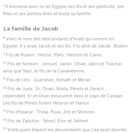
7
Il emmena avec lui en Egypte ses fils et ses petits-fils, ses
filles et ses petites-filles et toute sa famille.
La famille de Jacob
8
Voici le nom des descendants d'Israël qui vinrent en
Egypte. Il y avait Jacob et ses fils. Fils aîné de Jacob : Ruben.
9
Fils de Ruben : Hénoc, Pallu, Hetsron et Carmi.
10
Fils de Siméon : Jemuel, Jamin, Ohad, Jakin et Tsochar,
ainsi que Saül, le fils de la Cananéenne.
11
Fils de Lévi : Guershon, Kehath et Merari.
12
Fils de Juda : Er, Onan, Shéla, Pérets et Zérach ;
cependant, Er et Onan moururent dans le pays de Canaan.
Les fils de Pérets furent Hetsron et Hamul.
13
Fils d'Issacar : Thola, Puva, Job et Shimron.
14
Fils de Zabulon : Séred, Elon et Jahleel.
15
Voilà quels étaient les descendants que Léa avait donnés