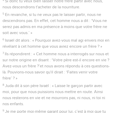
Si donc tu veux bien laisser notre frère partir avec nous,
nous descendrons t'acheter de la nourriture.
5
En revanche, si tu ne veux pas le laisser partir, nous ne
descendrons pas. En effet, cet homme nous a dit : ‘Vous ne
serez pas admis en ma présence à moins que votre frère ne
soit avec vous.’ »
6
Israël dit alors : « Pourquoi avez-vous mal agi envers moi en
révélant à cet homme que vous aviez encore un frère ? »
7
Ils répondirent : « Cet homme nous a interrogés sur nous et
sur notre origine en disant : ‘Votre père est-il encore en vie ?
Avez-vous un frère ?’et nous avons répondu à ces questions-
là. Pouvions-nous savoir qu'il dirait : ‘Faites venir votre
frère’ ? »
8
Juda dit à son père Israël : « Laisse le garçon partir avec
moi, pour que nous puissions nous mettre en route. Ainsi
nous resterons en vie et ne mourrons pas, ni nous, ni toi ni
nos enfants.
9
Je me porte moi-même garant pour lui, c’est à moi que tu