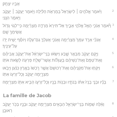
אָבִ֥יו יִצְחָֽק׃
2
וַיֹּ֨אמֶר אֱלֹהִ֤ים ׀ לְיִשְׂרָאֵל֙ בְּמַרְאֹ֣ת הַלַּ֔יְלָה וַיֹּ֖אמֶר יַעֲקֹ֣ב ׀ יַעֲקֹ֑ב
וַיֹּ֖אמֶר הִנֵּֽנִי׃
3
וַיֹּ֕אמֶר אָנֹכִ֥י הָאֵ֖ל אֱלֹהֵ֣י אָבִ֑יךָ אַל־תִּירָא֙ מֵרְדָ֣ה מִצְרַ֔יְמָה כִּֽי־לְג֥וֹי גָּד֖וֹל
אֲשִֽׂימְךָ֥ שָֽׁם׃
4
אָנֹכִ֗י אֵרֵ֤ד עִמְּךָ֙ מִצְרַ֔יְמָה וְאָנֹכִ֖י אַֽעַלְךָ֣ גַם־עָלֹ֑ה וְיוֹסֵ֕ף יָשִׁ֥ית יָד֖וֹ
עַל־עֵינֶֽיךָ׃
5
וַיָּ֥קָם יַעֲקֹ֖ב מִבְּאֵ֣ר שָׁ֑בַע וַיִּשְׂא֨וּ בְנֵֽי־יִשְׂרָאֵ֜ל אֶת־יַעֲקֹ֣ב אֲבִיהֶ֗ם
וְאֶת־טַפָּם֙ וְאֶת־נְשֵׁיהֶ֔ם בָּעֲגָל֕וֹת אֲשֶׁר־שָׁלַ֥ח פַּרְעֹ֖ה לָשֵׂ֥את אֹתֽוֹ׃
6
וַיִּקְח֣וּ אֶת־מִקְנֵיהֶ֗ם וְאֶת־רְכוּשָׁם֙ אֲשֶׁ֤ר רָֽכְשׁוּ֙ בְּאֶ֣רֶץ כְּנַ֔עַן וַיָּבֹ֖אוּ
מִצְרָ֑יְמָה יַעֲקֹ֖ב וְכָל־זַרְע֥וֹ אִתּֽוֹ׃
7
בָּנָ֞יו וּבְנֵ֤י בָנָיו֙ אִתּ֔וֹ בְּנֹתָ֛יו וּבְנ֥וֹת בָּנָ֖יו וְכָל־זַרְע֑וֹ הֵבִ֥יא אִתּ֖וֹ מִצְרָֽיְמָה׃
La famille de Jacob
8
וְאֵ֨לֶּה שְׁמ֧וֹת בְּנֵֽי־יִשְׂרָאֵ֛ל הַבָּאִ֥ים מִצְרַ֖יְמָה יַעֲקֹ֣ב וּבָנָ֑יו בְּכֹ֥ר יַעֲקֹ֖ב
רְאוּבֵֽן׃