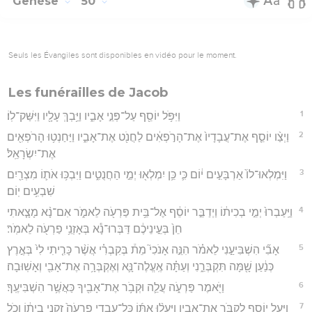
Genèse
50
Seuls les Évangiles sont disponibles en vidéo pour le moment.
Les funérailles de Jacob
1
וַיִּפֹּ֥ל יוֹסֵ֖ף עַל־פְּנֵ֣י אָבִ֑יו וַיֵּ֥בְךְּ עָלָ֖יו וַיִּשַּׁק־לֽוֹ׃
2
וַיְצַ֨ו יוֹסֵ֤ף אֶת־עֲבָדָיו֙ אֶת־הָרֹ֣פְאִ֔ים לַחֲנֹ֖ט אֶת־אָבִ֑יו וַיַּחַנְט֥וּ הָרֹפְאִ֖ים
אֶת־יִשְׂרָאֵֽל׃
3
וַיִּמְלְאוּ־לוֹ֙ אַרְבָּעִ֣ים י֔וֹם כִּ֛י כֵּ֥ן יִמְלְא֖וּ יְמֵ֣י הַחֲנֻטִ֑ים וַיִּבְכּ֥וּ אֹת֛וֹ מִצְרַ֖יִם
שִׁבְעִ֥ים יֽוֹם׃
4
וַיַּֽעַבְרוּ֙ יְמֵ֣י בְכִית֔וֹ וַיְדַבֵּ֣ר יוֹסֵ֔ף אֶל־בֵּ֥ית פַּרְעֹ֖ה לֵאמֹ֑ר אִם־נָ֨א מָצָ֤אתִי
חֵן֙ בְּעֵ֣ינֵיכֶ֔ם דַּבְּרוּ־נָ֕א בְּאָזְנֵ֥י פַרְעֹ֖ה לֵאמֹֽר׃
5
אָבִ֞י הִשְׁבִּיעַ֣נִי לֵאמֹ֗ר הִנֵּ֣ה אָנֹכִי֮ מֵת֒ בְּקִבְרִ֗י אֲשֶׁ֨ר כָּרִ֤יתִי לִי֙ בְּאֶ֣רֶץ
כְּנַ֔עַן שָׁ֖מָּה תִּקְבְּרֵ֑נִי וְעַתָּ֗ה אֶֽעֱלֶה־נָּ֛א וְאֶקְבְּרָ֥ה אֶת־אָבִ֖י וְאָשֽׁוּבָה׃
6
וַיֹּ֖אמֶר פַּרְעֹ֑ה עֲלֵ֛ה וּקְבֹ֥ר אֶת־אָבִ֖יךָ כַּאֲשֶׁ֥ר הִשְׁבִּיעֶֽךָ׃
7
וַיַּ֥עַל יוֹסֵ֖ף לִקְבֹּ֣ר אֶת־אָבִ֑יו וַיַּֽעֲל֨וּ אִתּ֜וֹ כָּל־עַבְדֵ֤י פַרְעֹה֙ זִקְנֵ֣י בֵית֔וֹ וְכֹ֖ל