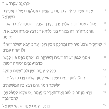
וּבִרְצֹנָ֖ם עִקְּרוּ־שֽׁוֹר׃
7
אָר֤וּר אַפָּם֙ כִּ֣י עָ֔ז וְעֶבְרָתָ֖ם כִּ֣י קָשָׁ֑תָה אֲחַלְּקֵ֣ם בְּיַעֲקֹ֔ב וַאֲפִיצֵ֖ם
בְּיִשְׂרָאֵֽל׃
8
יְהוּדָ֗ה אַתָּה֙ יוֹד֣וּךָ אַחֶ֔יךָ יָדְךָ֖ בְּעֹ֣רֶף אֹיְבֶ֑יךָ יִשְׁתַּחֲוּ֥וּ לְךָ֖ בְּנֵ֥י אָבִֽיךָ׃
9
גּ֤וּר אַרְיֵה֙ יְהוּדָ֔ה מִטֶּ֖רֶף בְּנִ֣י עָלִ֑יתָ כָּרַ֨ע רָבַ֧ץ כְּאַרְיֵ֛ה וּכְלָבִ֖יא מִ֥י
יְקִימֶֽנּוּ׃
10
לֹֽא־יָס֥וּר שֵׁ֙בֶט֙ מִֽיהוּדָ֔ה וּמְחֹקֵ֖ק מִבֵּ֣ין רַגְלָ֑יו עַ֚ד כִּֽי־יָבֹ֣א *שילה **שִׁיל֔וֹ
וְל֖וֹ יִקְּהַ֥ת עַמִּֽים׃
11
אֹסְרִ֤י לַגֶּ֙פֶן֙ *עירה **עִיר֔וֹ וְלַשֹּׂרֵקָ֖ה בְּנִ֣י אֲתֹנ֑וֹ כִּבֵּ֤ס בַּיַּ֙יִן֙ לְבֻשׁ֔וֹ
וּבְדַם־עֲנָבִ֖ים *סותה **סוּתֽוֹ׃
12
חַכְלִילִ֥י עֵינַ֖יִם מִיָּ֑יִן וּלְבֶן־שִׁנַּ֖יִם מֵחָלָֽב׃
13
זְבוּלֻ֕ן לְח֥וֹף יַמִּ֖ים יִשְׁכֹּ֑ן וְהוּא֙ לְח֣וֹף אֳנִיּ֔וֹת וְיַרְכָת֖וֹ עַל־צִידֹֽן׃
14
יִשָּׂשכָ֖ר חֲמֹ֣ר גָּ֑רֶם רֹבֵ֖ץ בֵּ֥ין הַֽמִּשְׁפְּתָֽיִם׃
15
וַיַּ֤רְא מְנֻחָה֙ כִּ֣י ט֔וֹב וְאֶת־הָאָ֖רֶץ כִּ֣י נָעֵ֑מָה וַיֵּ֤ט שִׁכְמוֹ֙ לִסְבֹּ֔ל וַיְהִ֖י
לְמַס־עֹבֵֽד׃
16
דָּ֖ן יָדִ֣ין עַמּ֑וֹ כְּאַחַ֖ד שִׁבְטֵ֥י יִשְׂרָאֵֽל׃