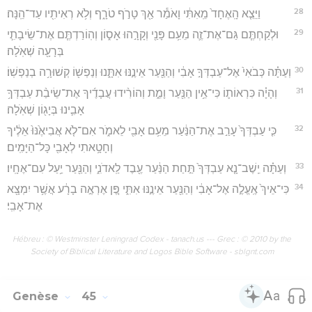
28
וַיֵּצֵ֤א הָֽאֶחָד֙ מֵֽאִתִּ֔י וָאֹמַ֕ר אַ֖ךְ טָרֹ֣ף טֹרָ֑ף וְלֹ֥א רְאִיתִ֖יו עַד־הֵֽנָּה׃
29
וּלְקַחְתֶּ֧ם גַּם־אֶת־זֶ֛ה מֵעִ֥ם פָּנַ֖י וְקָרָ֣הוּ אָס֑וֹן וְהֽוֹרַדְתֶּ֧ם אֶת־שֵׂיבָתִ֛י
בְּרָעָ֖ה שְׁאֹֽלָה׃
30
וְעַתָּ֗ה כְּבֹאִי֙ אֶל־עַבְדְּךָ֣ אָבִ֔י וְהַנַּ֖עַר אֵינֶ֣נּוּ אִתָּ֑נוּ וְנַפְשׁ֖וֹ קְשׁוּרָ֥ה בְנַפְשֽׁוֹ׃
31
וְהָיָ֗ה כִּרְאוֹת֛וֹ כִּי־אֵ֥ין הַנַּ֖עַר וָמֵ֑ת וְהוֹרִ֨ידוּ עֲבָדֶ֜יךָ אֶת־שֵׂיבַ֨ת עַבְדְּךָ֥
אָבִ֛ינוּ בְּיָג֖וֹן שְׁאֹֽלָה׃
32
כִּ֤י עַבְדְּךָ֙ עָרַ֣ב אֶת־הַנַּ֔עַר מֵעִ֥ם אָבִ֖י לֵאמֹ֑ר אִם־לֹ֤א אֲבִיאֶ֙נּוּ֙ אֵלֶ֔יךָ
וְחָטָ֥אתִי לְאָבִ֖י כָּל־הַיָּמִֽים׃
33
וְעַתָּ֗ה יֵֽשֶׁב־נָ֤א עַבְדְּךָ֙ תַּ֣חַת הַנַּ֔עַר עֶ֖בֶד לַֽאדֹנִ֑י וְהַנַּ֖עַר יַ֥עַל עִם־אֶחָֽיו׃
34
כִּי־אֵיךְ֙ אֶֽעֱלֶ֣ה אֶל־אָבִ֔י וְהַנַּ֖עַר אֵינֶ֣נּוּ אִתִּ֑י פֶּ֚ן אֶרְאֶ֣ה בָרָ֔ע אֲשֶׁ֥ר יִמְצָ֖א
אֶת־אָבִֽי׃
Hébreu : © Westminster Leningrad Codex - tanach.us --- Grec : © 2010 by the
Society of Biblical Literature and Logos Bible Software - sblgnt.com
Genèse
45