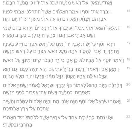
וְאֶת־שְׂמֹאל֖וֹ עַל־רֹ֣אשׁ מְנַשֶּׁ֑ה שִׂכֵּל֙ אֶת־יָדָ֔יו כִּ֥י מְנַשֶּׁ֖ה הַבְּכֽוֹר׃
15
וַיְבָ֥רֶךְ אֶת־יוֹסֵ֖ף וַיֹּאמַ֑ר הָֽאֱלֹהִ֡ים אֲשֶׁר֩ הִתְהַלְּכ֨וּ אֲבֹתַ֤י לְפָנָיו֙
אַבְרָהָ֣ם וְיִצְחָ֔ק הָֽאֱלֹהִים֙ הָרֹעֶ֣ה אֹתִ֔י מֵעוֹדִ֖י עַד־הַיּ֥וֹם הַזֶּֽה׃
16
הַמַּלְאָךְ֩ הַגֹּאֵ֨ל אֹתִ֜י מִכָּל־רָ֗ע יְבָרֵךְ֮ אֶת־הַנְּעָרִים֒ וְיִקָּרֵ֤א בָהֶם֙ שְׁמִ֔י
וְשֵׁ֥ם אֲבֹתַ֖י אַבְרָהָ֣ם וְיִצְחָ֑ק וְיִדְגּ֥וּ לָרֹ֖ב בְּקֶ֥רֶב הָאָֽרֶץ׃
17
וַיַּ֣רְא יוֹסֵ֗ף כִּי־יָשִׁ֨ית אָבִ֧יו יַד־יְמִינ֛וֹ עַל־רֹ֥אשׁ אֶפְרַ֖יִם וַיֵּ֣רַע בְּעֵינָ֑יו
וַיִּתְמֹ֣ךְ יַד־אָבִ֗יו לְהָסִ֥יר אֹתָ֛הּ מֵעַ֥ל רֹאשׁ־אֶפְרַ֖יִם עַל־רֹ֥אשׁ מְנַשֶּֽׁה׃
18
וַיֹּ֧אמֶר יוֹסֵ֛ף אֶל־אָבִ֖יו לֹא־כֵ֣ן אָבִ֑י כִּי־זֶ֣ה הַבְּכֹ֔ר שִׂ֥ים יְמִינְךָ֖ עַל־רֹאשֽׁוֹ׃
19
וַיְמָאֵ֣ן אָבִ֗יו וַיֹּ֙אמֶר֙ יָדַ֤עְתִּֽי בְנִי֙ יָדַ֔עְתִּי גַּם־ה֥וּא יִֽהְיֶה־לְּעָ֖ם וְגַם־ה֣וּא
יִגְדָּ֑ל וְאוּלָ֗ם אָחִ֤יו הַקָּטֹן֙ יִגְדַּ֣ל מִמֶּ֔נּוּ וְזַרְע֖וֹ יִהְיֶ֥ה מְלֹֽא־הַגּוֹיִֽם׃
20
וַיְבָ֨רֲכֵ֜ם בַּיּ֣וֹם הַהוּא֮ לֵאמוֹר֒ בְּךָ֗ יְבָרֵ֤ךְ יִשְׂרָאֵל֙ לֵאמֹ֔ר יְשִֽׂמְךָ֣ אֱלֹהִ֔ים
כְּאֶפְרַ֖יִם וְכִמְנַשֶּׁ֑ה וַיָּ֥שֶׂם אֶת־אֶפְרַ֖יִם לִפְנֵ֥י מְנַשֶּֽׁה׃
21
וַיֹּ֤אמֶר יִשְׂרָאֵל֙ אֶל־יוֹסֵ֔ף הִנֵּ֥ה אָנֹכִ֖י מֵ֑ת וְהָיָ֤ה אֱלֹהִים֙ עִמָּכֶ֔ם וְהֵשִׁ֣יב
אֶתְכֶ֔ם אֶל־אֶ֖רֶץ אֲבֹתֵיכֶֽם׃
22
וַאֲנִ֞י נָתַ֧תִּֽי לְךָ֛ שְׁכֶ֥ם אַחַ֖ד עַל־אַחֶ֑יךָ אֲשֶׁ֤ר לָקַ֙חְתִּי֙ מִיַּ֣ד הָֽאֱמֹרִ֔י
בְּחַרְבִּ֖י וּבְקַשְׁתִּֽי׃