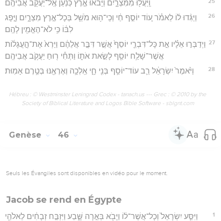
25
וַֽיַּעֲל֖וּ מִמִּצְרָ֑יִם וַיָּבֹ֙אוּ֙ אֶ֣רֶץ כְּנַ֔עַן אֶֽל־יַעֲקֹ֖ב אֲבִיהֶֽם׃
26
וַיַּגִּ֨דוּ ל֜וֹ לֵאמֹ֗ר ע֚וֹד יוֹסֵ֣ף חַ֔י וְכִֽי־ה֥וּא מֹשֵׁ֖ל בְּכָל־אֶ֣רֶץ מִצְרָ֑יִם וַיָּ֣פָג
לִבּ֔וֹ כִּ֥י לֹא־הֶאֱמִ֖ין לָהֶֽם׃
27
וַיְדַבְּר֣וּ אֵלָ֗יו אֵ֣ת כָּל־דִּבְרֵ֤י יוֹסֵף֙ אֲשֶׁ֣ר דִּבֶּ֣ר אֲלֵהֶ֔ם וַיַּרְא֙ אֶת־הָ֣עֲגָל֔וֹת
אֲשֶׁר־שָׁלַ֥ח יוֹסֵ֖ף לָשֵׂ֣את אֹת֑וֹ וַתְּחִ֕י ר֖וּחַ יַעֲקֹ֥ב אֲבִיהֶֽם׃
28
וַיֹּ֙אמֶר֙ יִשְׂרָאֵ֔ל רַ֛ב עוֹד־יוֹסֵ֥ף בְּנִ֖י חָ֑י אֵֽלְכָ֥ה וְאֶרְאֶ֖נּוּ בְּטֶ֥רֶם אָמֽוּת׃
Hébreu : © Westminster Leningrad Codex - tanach.us --- Grec : © 2010 by the
Society of Biblical Literature and Logos Bible Software - sblgnt.com
Genèse
46
Seuls les Évangiles sont disponibles en vidéo pour le moment.
Jacob se rend en Égypte
1
וַיִּסַּ֤ע יִשְׂרָאֵל֙ וְכָל־אֲשֶׁר־ל֔וֹ וַיָּבֹ֖א בְּאֵ֣רָה שָּׁ֑בַע וַיִּזְבַּ֣ח זְבָחִ֔ים לֵאלֹהֵ֖י