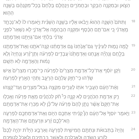
הַצֹּ֛אן וּבְמִקְנֵ֥ה הַבָּקָ֖ר וּבַחֲמֹרִ֑ים וַיְנַהֲלֵ֤ם בַּלֶּ֙חֶם֙ בְּכָל־מִקְנֵהֶ֔ם בַּשָּׁנָ֖ה
הַהִֽוא׃
18
וַתִּתֹּם֮ הַשָּׁנָ֣ה הַהִוא֒ וַיָּבֹ֨אוּ אֵלָ֜יו בַּשָּׁנָ֣ה הַשֵּׁנִ֗ית וַיֹּ֤אמְרוּ לוֹ֙ לֹֽא־נְכַחֵ֣ד
מֵֽאֲדֹנִ֔י כִּ֚י אִם־תַּ֣ם הַכֶּ֔סֶף וּמִקְנֵ֥ה הַבְּהֵמָ֖ה אֶל־אֲדֹנִ֑י לֹ֤א נִשְׁאַר֙ לִפְנֵ֣י
אֲדֹנִ֔י בִּלְתִּ֥י אִם־גְּוִיָּתֵ֖נוּ וְאַדְמָתֵֽנוּ׃
19
לָ֧מָּה נָמ֣וּת לְעֵינֶ֗יךָ גַּם־אֲנַ֙חְנוּ֙ גַּ֣ם אַדְמָתֵ֔נוּ קְנֵֽה־אֹתָ֥נוּ וְאֶת־אַדְמָתֵ֖נוּ
בַּלָּ֑חֶם וְנִֽהְיֶ֞ה אֲנַ֤חְנוּ וְאַדְמָתֵ֙נוּ֙ עֲבָדִ֣ים לְפַרְעֹ֔ה וְתֶן־זֶ֗רַע וְנִֽחְיֶה֙ וְלֹ֣א
נָמ֔וּת וְהָאֲדָמָ֖ה לֹ֥א תֵשָֽׁם׃
20
וַיִּ֨קֶן יוֹסֵ֜ף אֶת־כָּל־אַדְמַ֤ת מִצְרַ֙יִם֙ לְפַרְעֹ֔ה כִּֽי־מָכְר֤וּ מִצְרַ֙יִם֙ אִ֣ישׁ
שָׂדֵ֔הוּ כִּֽי־חָזַ֥ק עֲלֵהֶ֖ם הָרָעָ֑ב וַתְּהִ֥י הָאָ֖רֶץ לְפַרְעֹֽה׃
21
וְאֶ֨ת־הָעָ֔ם הֶעֱבִ֥יר אֹת֖וֹ לֶעָרִ֑ים מִקְצֵ֥ה גְבוּל־מִצְרַ֖יִם וְעַד־קָצֵֽהוּ׃
22
רַ֛ק אַדְמַ֥ת הַכֹּהֲנִ֖ים לֹ֣א קָנָ֑ה כִּי֩ חֹ֨ק לַכֹּהֲנִ֜ים מֵאֵ֣ת פַּרְעֹ֗ה וְאָֽכְל֤וּ
אֶת־חֻקָּם֙ אֲשֶׁ֨ר נָתַ֤ן לָהֶם֙ פַּרְעֹ֔ה עַל־כֵּ֕ן לֹ֥א מָכְר֖וּ אֶת־אַדְמָתָֽם׃
23
וַיֹּ֤אמֶר יוֹסֵף֙ אֶל־הָעָ֔ם הֵן֩ קָנִ֨יתִי אֶתְכֶ֥ם הַיּ֛וֹם וְאֶת־אַדְמַתְכֶ֖ם לְפַרְעֹ֑ה
הֵֽא־לָכֶ֣ם זֶ֔רַע וּזְרַעְתֶּ֖ם אֶת־הָאֲדָמָֽה׃
24
וְהָיָה֙ בַּתְּבוּאֹ֔ת וּנְתַתֶּ֥ם חֲמִישִׁ֖ית לְפַרְעֹ֑ה וְאַרְבַּ֣ע הַיָּדֹ֡ת יִהְיֶ֣ה לָכֶם֩
לְזֶ֨רַע הַשָּׂדֶ֧ה וּֽלְאָכְלְכֶ֛ם וְלַאֲשֶׁ֥ר בְּבָתֵּיכֶ֖ם וְלֶאֱכֹ֥ל לְטַפְּכֶֽם׃