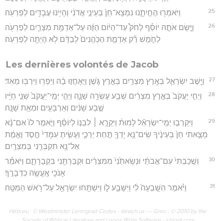
25
וַיֹּאמְר֖וּ הֶחֱיִתָ֑נוּ נִמְצָא־חֵן֙ בְּעֵינֵ֣י אֲדֹנִ֔י וְהָיִ֥ינוּ עֲבָדִ֖ים לְפַרְעֹֽה׃
26
וַיָּ֣שֶׂם אֹתָ֣הּ יוֹסֵ֡ף לְחֹק֩ עַד־הַיּ֨וֹם הַזֶּ֜ה עַל־אַדְמַ֥ת מִצְרַ֛יִם לְפַרְעֹ֖ה
לַחֹ֑מֶשׁ רַ֞ק אַדְמַ֤ת הַכֹּֽהֲנִים֙ לְבַדָּ֔ם לֹ֥א הָיְתָ֖ה לְפַרְעֹֽה׃
Les dernières volontés de Jacob
27
וַיֵּ֧שֶׁב יִשְׂרָאֵ֛ל בְּאֶ֥רֶץ מִצְרַ֖יִם בְּאֶ֣רֶץ גֹּ֑שֶׁן וַיֵּאָחֲז֣וּ בָ֔הּ וַיִּפְר֥וּ וַיִּרְבּ֖וּ מְאֹֽד׃
28
וַיְחִ֤י יַעֲקֹב֙ בְּאֶ֣רֶץ מִצְרַ֔יִם שְׁבַ֥ע עֶשְׂרֵ֖ה שָׁנָ֑ה וַיְהִ֤י יְמֵֽי־יַעֲקֹב֙ שְׁנֵ֣י חַיָּ֔יו
שֶׁ֣בַע שָׁנִ֔ים וְאַרְבָּעִ֥ים וּמְאַ֖ת שָׁנָֽה׃
29
וַיִּקְרְב֣וּ יְמֵֽי־יִשְׂרָאֵ֘ל לָמוּת֒ וַיִּקְרָ֣א ׀ לִבְנ֣וֹ לְיוֹסֵ֗ף וַיֹּ֤אמֶר לוֹ֙ אִם־נָ֨א
מָצָ֤אתִי חֵן֙ בְּעֵינֶ֔יךָ שִֽׂים־נָ֥א יָדְךָ֖ תַּ֣חַת יְרֵכִ֑י וְעָשִׂ֤יתָ עִמָּדִי֙ חֶ֣סֶד וֶאֱמֶ֔ת
אַל־נָ֥א תִקְבְּרֵ֖נִי בְּמִצְרָֽיִם׃
30
וְשָֽׁכַבְתִּי֙ עִם־אֲבֹתַ֔י וּנְשָׂאתַ֙נִי֙ מִמִּצְרַ֔יִם וּקְבַרְתַּ֖נִי בִּקְבֻרָתָ֑ם וַיֹּאמַ֕ר
אָנֹכִ֖י אֶֽעֱשֶׂ֥ה כִדְבָרֶֽךָ׃
31
וַיֹּ֗אמֶר הִשָּֽׁבְעָה֙ לִ֔י וַיִּשָּׁבַ֖ע ל֑וֹ וַיִּשְׁתַּ֥חוּ יִשְׂרָאֵ֖ל עַל־רֹ֥אשׁ הַמִּטָּֽה׃
Hébreu : © Westminster Leningrad Codex - tanach.us --- Grec : © 2010 by the
Society of Biblical Literature and Logos Bible Software - sblgnt.com