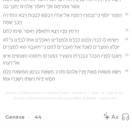
אֲשֶׁ֥ר אֲמַרְתֶּ֖ם אֵלָ֑י וַיֹּאמַ֕ר אֱלֹהִ֥ים יָחְנְךָ֖ בְּנִֽי׃
30
וַיְמַהֵ֣ר יוֹסֵ֗ף כִּֽי־נִכְמְר֤וּ רַחֲמָיו֙ אֶל־אָחִ֔יו וַיְבַקֵּ֖שׁ לִבְכּ֑וֹת וַיָּבֹ֥א הַחַ֖דְרָה
וַיֵּ֥בְךְּ שָֽׁמָּה׃
31
וַיִּרְחַ֥ץ פָּנָ֖יו וַיֵּצֵ֑א וַיִּ֨תְאַפַּ֔ק וַיֹּ֖אמֶר שִׂ֥ימוּ לָֽחֶם׃
32
וַיָּשִׂ֥ימוּ ל֛וֹ לְבַדּ֖וֹ וְלָהֶ֣ם לְבַדָּ֑ם וְלַמִּצְרִ֞ים הָאֹכְלִ֤ים אִתּוֹ֙ לְבַדָּ֔ם כִּי֩ לֹ֨א
יוּכְל֜וּן הַמִּצְרִ֗ים לֶאֱכֹ֤ל אֶת־הָֽעִבְרִים֙ לֶ֔חֶם כִּי־תוֹעֵבָ֥ה הִ֖וא לְמִצְרָֽיִם׃
33
וַיֵּשְׁב֣וּ לְפָנָ֔יו הַבְּכֹר֙ כִּבְכֹ֣רָת֔וֹ וְהַצָּעִ֖יר כִּצְעִרָת֑וֹ וַיִּתְמְה֥וּ הָאֲנָשִׁ֖ים אִ֥ישׁ
אֶל־רֵעֵֽהוּ׃
34
וַיִּשָּׂ֨א מַשְׂאֹ֜ת מֵאֵ֣ת פָּנָיו֮ אֲלֵהֶם֒ וַתֵּ֜רֶב מַשְׂאַ֧ת בִּנְיָמִ֛ן מִמַּשְׂאֹ֥ת כֻּלָּ֖ם
חָמֵ֣שׁ יָד֑וֹת וַיִּשְׁתּ֥וּ וַֽיִּשְׁכְּר֖וּ עִמּֽוֹ׃
Hébreu : © Westminster Leningrad Codex - tanach.us --- Grec : © 2010 by the
Society of Biblical Literature and Logos Bible Software - sblgnt.com
Genèse
44