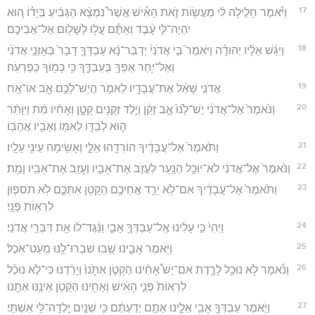
17
וַיֹּ֕אמֶר חָלִ֣ילָה לִּ֔י מֵעֲשׂ֖וֹת זֹ֑את הָאִ֡ישׁ אֲשֶׁר֩ נִמְצָ֨א הַגָּבִ֜יעַ בְּיָד֗וֹ ה֚וּא
יִהְיֶה־לִּ֣י עָ֔בֶד וְאַתֶּ֕ם עֲל֥וּ לְשָׁל֖וֹם אֶל־אֲבִיכֶֽם׃
18
וַיִּגַּ֨שׁ אֵלָ֜יו יְהוּדָ֗ה וַיֹּאמֶר֮ בִּ֣י אֲדֹנִי֒ יְדַבֶּר־נָ֨א עַבְדְּךָ֤ דָבָר֙ בְּאָזְנֵ֣י אֲדֹנִ֔י
וְאַל־יִ֥חַר אַפְּךָ֖ בְּעַבְדֶּ֑ךָ כִּ֥י כָמ֖וֹךָ כְּפַרְעֹֽה׃
19
אֲדֹנִ֣י שָׁאַ֔ל אֶת־עֲבָדָ֖יו לֵאמֹ֑ר הֲיֵשׁ־לָכֶ֥ם אָ֖ב אוֹ־אָֽח׃
20
וַנֹּ֙אמֶר֙ אֶל־אֲדֹנִ֔י יֶשׁ־לָ֙נוּ֙ אָ֣ב זָקֵ֔ן וְיֶ֥לֶד זְקֻנִ֖ים קָטָ֑ן וְאָחִ֨יו מֵ֜ת וַיִּוָּתֵ֨ר
ה֧וּא לְבַדּ֛וֹ לְאִמּ֖וֹ וְאָבִ֥יו אֲהֵבֽוֹ׃
21
וַתֹּ֙אמֶר֙ אֶל־עֲבָדֶ֔יךָ הוֹרִדֻ֖הוּ אֵלָ֑י וְאָשִׂ֥ימָה עֵינִ֖י עָלָֽיו׃
22
וַנֹּ֙אמֶר֙ אֶל־אֲדֹנִ֔י לֹא־יוּכַ֥ל הַנַּ֖עַר לַעֲזֹ֣ב אֶת־אָבִ֑יו וְעָזַ֥ב אֶת־אָבִ֖יו וָמֵֽת׃
23
וַתֹּ֙אמֶר֙ אֶל־עֲבָדֶ֔יךָ אִם־לֹ֥א יֵרֵ֛ד אֲחִיכֶ֥ם הַקָּטֹ֖ן אִתְּכֶ֑ם לֹ֥א תֹסִפ֖וּן
לִרְא֥וֹת פָּנָֽי׃
24
וַיְהִי֙ כִּ֣י עָלִ֔ינוּ אֶֽל־עַבְדְּךָ֖ אָבִ֑י וַנַּ֨גֶּד־ל֔וֹ אֵ֖ת דִּבְרֵ֥י אֲדֹנִֽי׃
25
וַיֹּ֖אמֶר אָבִ֑ינוּ שֻׁ֖בוּ שִׁבְרוּ־לָ֥נוּ מְעַט־אֹֽכֶל׃
26
וַנֹּ֕אמֶר לֹ֥א נוּכַ֖ל לָרֶ֑דֶת אִם־יֵשׁ֩ אָחִ֨ינוּ הַקָּטֹ֤ן אִתָּ֙נוּ֙ וְיָרַ֔דְנוּ כִּי־לֹ֣א נוּכַ֗ל
לִרְאוֹת֙ פְּנֵ֣י הָאִ֔ישׁ וְאָחִ֥ינוּ הַקָּטֹ֖ן אֵינֶ֥נּוּ אִתָּֽנוּ׃
27
וַיֹּ֛אמֶר עַבְדְּךָ֥ אָבִ֖י אֵלֵ֑ינוּ אַתֶּ֣ם יְדַעְתֶּ֔ם כִּ֥י שְׁנַ֖יִם יָֽלְדָה־לִּ֥י אִשְׁתִּֽי׃