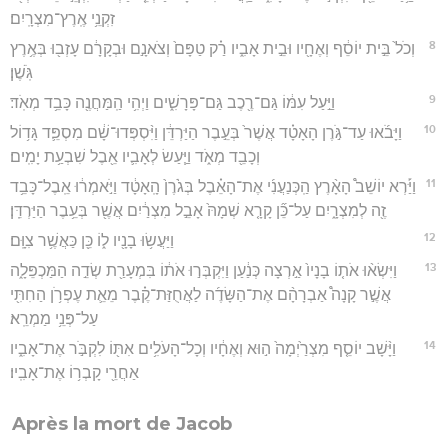
זִקְנֵ֥י אֶֽרֶץ־מִצְרָֽיִם׃
8
וְכֹל֙ בֵּ֣ית יוֹסֵ֔ף וְאֶחָ֖יו וּבֵ֣ית אָבִ֑יו רַ֗ק טַפָּם֙ וְצֹאנָ֣ם וּבְקָרָ֔ם עָזְב֖וּ בְּאֶ֥רֶץ
גֹּֽשֶׁן׃
9
וַיַּ֣עַל עִמּ֔וֹ גַּם־רֶ֖כֶב גַּם־פָּרָשִׁ֑ים וַיְהִ֥י הַֽמַּחֲנֶ֖ה כָּבֵ֥ד מְאֹֽד׃
10
וַיָּבֹ֜אוּ עַד־גֹּ֣רֶן הָאָטָ֗ד אֲשֶׁר֙ בְּעֵ֣בֶר הַיַּרְדֵּ֔ן וַיִּ֨סְפְּדוּ־שָׁ֔ם מִסְפֵּ֛ד גָּד֥וֹל
וְכָבֵ֖ד מְאֹ֑ד וַיַּ֧עַשׂ לְאָבִ֛יו אֵ֖בֶל שִׁבְעַ֥ת יָמִֽים׃
11
וַיַּ֡רְא יוֹשֵׁב֩ הָאָ֨רֶץ הַֽכְּנַעֲנִ֜י אֶת־הָאֵ֗בֶל בְּגֹ֙רֶן֙ הָֽאָטָ֔ד וַיֹּ֣אמְר֔וּ אֵֽבֶל־כָּבֵ֥ד
זֶ֖ה לְמִצְרָ֑יִם עַל־כֵּ֞ן קָרָ֤א שְׁמָהּ֙ אָבֵ֣ל מִצְרַ֔יִם אֲשֶׁ֖ר בְּעֵ֥בֶר הַיַּרְדֵּֽן׃
12
וַיַּעֲשׂ֥וּ בָנָ֖יו ל֑וֹ כֵּ֖ן כַּאֲשֶׁ֥ר צִוָּֽם׃
13
וַיִּשְׂא֨וּ אֹת֤וֹ בָנָיו֙ אַ֣רְצָה כְּנַ֔עַן וַיִּקְבְּר֣וּ אֹת֔וֹ בִּמְעָרַ֖ת שְׂדֵ֣ה הַמַּכְפֵּלָ֑ה
אֲשֶׁ֣ר קָנָה֩ אַבְרָהָ֨ם אֶת־הַשָּׂדֶ֜ה לַאֲחֻזַּת־קֶ֗בֶר מֵאֵ֛ת עֶפְרֹ֥ן הַחִתִּ֖י
עַל־פְּנֵ֥י מַמְרֵֽא׃
14
וַיָּ֨שָׁב יוֹסֵ֤ף מִצְרַ֙יְמָה֙ ה֣וּא וְאֶחָ֔יו וְכָל־הָעֹלִ֥ים אִתּ֖וֹ לִקְבֹּ֣ר אֶת־אָבִ֑יו
אַחֲרֵ֖י קָבְר֥וֹ אֶת־אָבִֽיו׃
Après la mort de Jacob