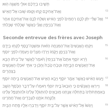
תָּשִׁ֣יבוּ בְיֶדְכֶ֔ם אוּלַ֥י מִשְׁגֶּ֖ה הֽוּא׃
13
וְאֶת־אֲחִיכֶ֖ם קָ֑חוּ וְק֖וּמוּ שׁ֥וּבוּ אֶל־הָאִֽישׁ׃
14
וְאֵ֣ל שַׁדַּ֗י יִתֵּ֨ן לָכֶ֤ם רַחֲמִים֙ לִפְנֵ֣י הָאִ֔ישׁ וְשִׁלַּ֥ח לָכֶ֛ם אֶת־אֲחִיכֶ֥ם אַחֵ֖ר
וְאֶת־בִּנְיָמִ֑ין וַאֲנִ֕י כַּאֲשֶׁ֥ר שָׁכֹ֖לְתִּי שָׁכָֽלְתִּי׃
Seconde entrevue des frères avec Joseph
15
וַיִּקְח֤וּ הָֽאֲנָשִׁים֙ אֶת־הַמִּנְחָ֣ה הַזֹּ֔את וּמִשְׁנֶה־כֶּ֛סֶף לָקְח֥וּ בְיָדָ֖ם
וְאֶת־בִּנְיָמִ֑ן וַיָּקֻ֙מוּ֙ וַיֵּרְד֣וּ מִצְרַ֔יִם וַיַּֽעַמְד֖וּ לִפְנֵ֥י יוֹסֵֽף׃
16
וַיַּ֨רְא יוֹסֵ֣ף אִתָּם֮ אֶת־בִּנְיָמִין֒ וַיֹּ֙אמֶר֙ לַֽאֲשֶׁ֣ר עַל־בֵּית֔וֹ הָבֵ֥א
אֶת־הָאֲנָשִׁ֖ים הַבָּ֑יְתָה וּטְבֹ֤חַ טֶ֙בַח֙ וְהָכֵ֔ן כִּ֥י אִתִּ֛י יֹאכְל֥וּ הָאֲנָשִׁ֖ים
בַּֽצָּהֳרָֽיִם׃
17
וַיַּ֣עַשׂ הָאִ֔ישׁ כַּֽאֲשֶׁ֖ר אָמַ֣ר יוֹסֵ֑ף וַיָּבֵ֥א הָאִ֛ישׁ אֶת־הָאֲנָשִׁ֖ים בֵּ֥יתָה יוֹסֵֽף׃
18
וַיִּֽירְא֣וּ הָֽאֲנָשִׁ֗ים כִּ֣י הֽוּבְאוּ֮ בֵּ֣ית יוֹסֵף֒ וַיֹּאמְר֗וּ עַל־דְּבַ֤ר הַכֶּ֙סֶף֙ הַשָּׁ֤ב
בְּאַמְתְּחֹתֵ֙ינוּ֙ בַּתְּחִלָּ֔ה אֲנַ֖חְנוּ מֽוּבָאִ֑ים לְהִתְגֹּלֵ֤ל עָלֵ֙ינוּ֙ וּלְהִתְנַפֵּ֣ל עָלֵ֔ינוּ
וְלָקַ֧חַת אֹתָ֛נוּ לַעֲבָדִ֖ים וְאֶת־חֲמֹרֵֽינוּ׃
19
וַֽיִּגְּשׁוּ֙ אֶל־הָאִ֔ישׁ אֲשֶׁ֖ר עַל־בֵּ֣ית יוֹסֵ֑ף וַיְדַבְּר֥וּ אֵלָ֖יו פֶּ֥תַח הַבָּֽיִת׃