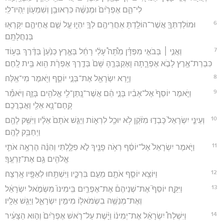
לִי־הֵ֑ם אֶפְרַ֙יִם֙ וּמְנַשֶּׁ֔ה כִּרְאוּבֵ֥ן וְשִׁמְע֖וֹן יִֽהְיוּ־לִֽי׃
6
וּמוֹלַדְתְּךָ֛ אֲשֶׁר־הוֹלַ֥דְתָּ אַחֲרֵיהֶ֖ם לְךָ֣ יִהְי֑וּ עַ֣ל שֵׁ֧ם אֲחֵיהֶ֛ם יִקָּרְא֖וּ
בְּנַחֲלָתָֽם׃
7
וַאֲנִ֣י ׀ בְּבֹאִ֣י מִפַּדָּ֗ן מֵ֩תָה֩ עָלַ֨י רָחֵ֜ל בְּאֶ֤רֶץ כְּנַ֙עַן֙ בַּדֶּ֔רֶךְ בְּע֥וֹד
כִּבְרַת־אֶ֖רֶץ לָבֹ֣א אֶפְרָ֑תָה וָאֶקְבְּרֶ֤הָ שָּׁם֙ בְּדֶ֣רֶךְ אֶפְרָ֔ת הִ֖וא בֵּ֥ית לָֽחֶם׃
8
וַיַּ֥רְא יִשְׂרָאֵ֖ל אֶת־בְּנֵ֣י יוֹסֵ֑ף וַיֹּ֖אמֶר מִי־אֵֽלֶּה׃
9
וַיֹּ֤אמֶר יוֹסֵף֙ אֶל־אָבִ֔יו בָּנַ֣י הֵ֔ם אֲשֶׁר־נָֽתַן־לִ֥י אֱלֹהִ֖ים בָּזֶ֑ה וַיֹּאמַ֕ר
קָֽחֶם־נָ֥א אֵלַ֖י וַאֲבָרֲכֵֽם׃
10
וְעֵינֵ֤י יִשְׂרָאֵל֙ כָּבְד֣וּ מִזֹּ֔קֶן לֹ֥א יוּכַ֖ל לִרְא֑וֹת וַיַּגֵּ֤שׁ אֹתָם֙ אֵלָ֔יו וַיִּשַּׁ֥ק לָהֶ֖ם
וַיְחַבֵּ֥ק לָהֶֽם׃
11
וַיֹּ֤אמֶר יִשְׂרָאֵל֙ אֶל־יוֹסֵ֔ף רְאֹ֥ה פָנֶ֖יךָ לֹ֣א פִלָּ֑לְתִּי וְהִנֵּ֨ה הֶרְאָ֥ה אֹתִ֛י
אֱלֹהִ֖ים גַּ֥ם אֶת־זַרְעֶֽךָ׃
12
וַיּוֹצֵ֥א יוֹסֵ֛ף אֹתָ֖ם מֵעִ֣ם בִּרְכָּ֑יו וַיִּשְׁתַּ֥חוּ לְאַפָּ֖יו אָֽרְצָה׃
13
וַיִּקַּ֣ח יוֹסֵף֮ אֶת־שְׁנֵיהֶם֒ אֶת־אֶפְרַ֤יִם בִּֽימִינוֹ֙ מִשְּׂמֹ֣אל יִשְׂרָאֵ֔ל
וְאֶת־מְנַשֶּׁ֥ה בִשְׂמֹאל֖וֹ מִימִ֣ין יִשְׂרָאֵ֑ל וַיַּגֵּ֖שׁ אֵלָֽיו׃
14
וַיִּשְׁלַח֩ יִשְׂרָאֵ֨ל אֶת־יְמִינ֜וֹ וַיָּ֨שֶׁת עַל־רֹ֤אשׁ אֶפְרַ֙יִם֙ וְה֣וּא הַצָּעִ֔יר