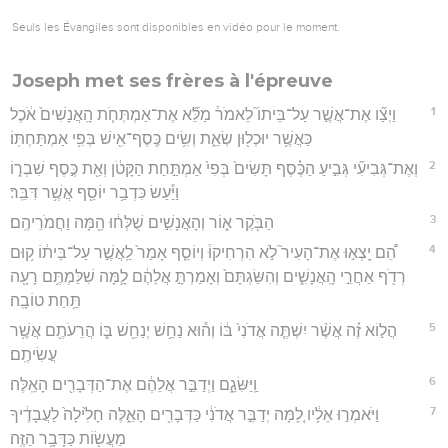
Seuls les Évangiles sont disponibles en vidéo pour le moment.
Joseph met ses frères à l'épreuve
1
וַיְצַ֞ו אֶת־אֲשֶׁ֣ר עַל־בֵּיתוֹ֮ לֵאמֹר֒ מַלֵּ֞א אֶת־אַמְתְּחֹ֤ת הָֽאֲנָשִׁים֙ אֹ֔כֶל
כַּאֲשֶׁ֥ר יוּכְל֖וּן שְׂאֵ֑ת וְשִׂ֥ים כֶּֽסֶף־אִ֖ישׁ בְּפִ֥י אַמְתַּחְתּֽוֹ׃
2
וְאֶת־גְּבִיעִ֞י גְּבִ֣יעַ הַכֶּ֗סֶף תָּשִׂים֙ בְּפִי֙ אַמְתַּ֣חַת הַקָּטֹ֔ן וְאֵ֖ת כֶּ֣סֶף שִׁבְר֑וֹ
וַיַּ֕עַשׂ כִּדְבַ֥ר יוֹסֵ֖ף אֲשֶׁ֥ר דִּבֵּֽר׃
3
הַבֹּ֖קֶר א֑וֹר וְהָאֲנָשִׁ֣ים שֻׁלְּח֔וּ הֵ֖מָּה וַחֲמֹרֵיהֶֽם׃
4
הֵ֠ם יָֽצְא֣וּ אֶת־הָעִיר֮ לֹ֣א הִרְחִיקוּ֒ וְיוֹסֵ֤ף אָמַר֙ לַֽאֲשֶׁ֣ר עַל־בֵּית֔וֹ ק֥וּם
רְדֹ֖ף אַחֲרֵ֣י הָֽאֲנָשִׁ֑ים וְהִשַּׂגְתָּם֙ וְאָמַרְתָּ֣ אֲלֵהֶ֔ם לָ֛מָּה שִׁלַּמְתֶּ֥ם רָעָ֖ה
תַּ֥חַת טוֹבָֽה׃
5
הֲל֣וֹא זֶ֗ה אֲשֶׁ֨ר יִשְׁתֶּ֤ה אֲדֹנִי֙ בּ֔וֹ וְה֕וּא נַחֵ֥שׁ יְנַחֵ֖שׁ בּ֑וֹ הֲרֵעֹתֶ֖ם אֲשֶׁ֥ר
עֲשִׂיתֶֽם׃
6
וַֽיַּשִּׂגֵ֑ם וַיְדַבֵּ֣ר אֲלֵהֶ֔ם אֶת־הַדְּבָרִ֖ים הָאֵֽלֶּה׃
7
וַיֹּאמְר֣וּ אֵלָ֔יו לָ֚מָּה יְדַבֵּ֣ר אֲדֹנִ֔י כַּדְּבָרִ֖ים הָאֵ֑לֶּה חָלִ֙ילָה֙ לַעֲבָדֶ֔יךָ
מֵעֲשׂ֖וֹת כַּדָּבָ֥ר הַזֶּֽה׃