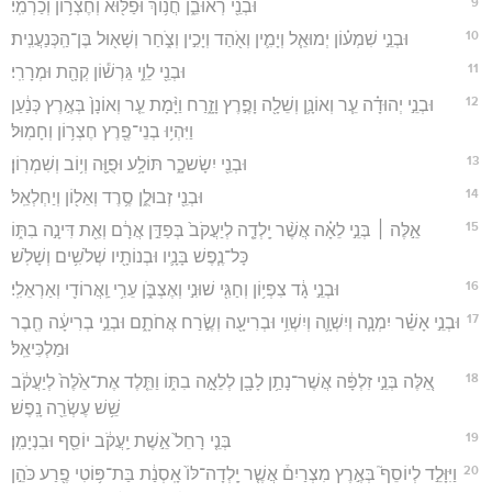
9
וּבְנֵ֖י רְאוּבֵ֑ן חֲנ֥וֹךְ וּפַלּ֖וּא וְחֶצְר֥וֹן וְכַרְמִֽי׃
10
וּבְנֵ֣י שִׁמְע֗וֹן יְמוּאֵ֧ל וְיָמִ֛ין וְאֹ֖הַד וְיָכִ֣ין וְצֹ֑חַר וְשָׁא֖וּל בֶּן־הַֽכְּנַעֲנִֽית׃
11
וּבְנֵ֖י לֵוִ֑י גֵּרְשׁ֕וֹן קְהָ֖ת וּמְרָרִֽי׃
12
וּבְנֵ֣י יְהוּדָ֗ה עֵ֧ר וְאוֹנָ֛ן וְשֵׁלָ֖ה וָפֶ֣רֶץ וָזָ֑רַח וַיָּ֨מָת עֵ֤ר וְאוֹנָן֙ בְּאֶ֣רֶץ כְּנַ֔עַן
וַיִּהְי֥וּ בְנֵי־פֶ֖רֶץ חֶצְר֥וֹן וְחָמֽוּל׃
13
וּבְנֵ֖י יִשָׂשכָ֑ר תּוֹלָ֥ע וּפֻוָּ֖ה וְי֥וֹב וְשִׁמְרֽוֹן׃
14
וּבְנֵ֖י זְבוּלֻ֑ן סֶ֥רֶד וְאֵל֖וֹן וְיַחְלְאֵֽל׃
15
אֵ֣לֶּה ׀ בְּנֵ֣י לֵאָ֗ה אֲשֶׁ֨ר יָֽלְדָ֤ה לְיַעֲקֹב֙ בְּפַדַּ֣ן אֲרָ֔ם וְאֵ֖ת דִּינָ֣ה בִתּ֑וֹ
כָּל־נֶ֧פֶשׁ בָּנָ֛יו וּבְנוֹתָ֖יו שְׁלֹשִׁ֥ים וְשָׁלֹֽשׁ׃
16
וּבְנֵ֣י גָ֔ד צִפְי֥וֹן וְחַגִּ֖י שׁוּנִ֣י וְאֶצְבֹּ֑ן עֵרִ֥י וַֽאֲרוֹדִ֖י וְאַרְאֵלִֽי׃
17
וּבְנֵ֣י אָשֵׁ֗ר יִמְנָ֧ה וְיִשְׁוָ֛ה וְיִשְׁוִ֥י וּבְרִיעָ֖ה וְשֶׂ֣רַח אֲחֹתָ֑ם וּבְנֵ֣י בְרִיעָ֔ה חֶ֖בֶר
וּמַלְכִּיאֵֽל׃
18
אֵ֚לֶּה בְּנֵ֣י זִלְפָּ֔ה אֲשֶׁר־נָתַ֥ן לָבָ֖ן לְלֵאָ֣ה בִתּ֑וֹ וַתֵּ֤לֶד אֶת־אֵ֙לֶּה֙ לְיַעֲקֹ֔ב
שֵׁ֥שׁ עֶשְׂרֵ֖ה נָֽפֶשׁ׃
19
בְּנֵ֤י רָחֵל֙ אֵ֣שֶׁת יַֽעֲקֹ֔ב יוֹסֵ֖ף וּבִנְיָמִֽן׃
20
וַיִּוָּלֵ֣ד לְיוֹסֵף֮ בְּאֶ֣רֶץ מִצְרַיִם֒ אֲשֶׁ֤ר יָֽלְדָה־לּוֹ֙ אָֽסְנַ֔ת בַּת־פּ֥וֹטִי פֶ֖רַע כֹּהֵ֣ן