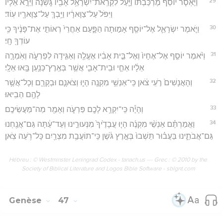
29
וַיֶּאְסֹ֤ר יוֹסֵף֙ מֶרְכַּבְתּ֔וֹ וַיַּ֛עַל לִקְרַֽאת־יִשְׂרָאֵ֥ל אָבִ֖יו גֹּ֑שְׁנָה וַיֵּרָ֣א אֵלָ֗יו
וַיִּפֹּל֙ עַל־צַוָּארָ֔יו וַיֵּ֥בְךְּ עַל־צַוָּארָ֖יו עֽוֹד׃
30
וַיֹּ֧אמֶר יִשְׂרָאֵ֛ל אֶל־יוֹסֵ֖ף אָמ֣וּתָה הַפָּ֑עַם אַחֲרֵי֙ רְאוֹתִ֣י אֶת־פָּנֶ֔יךָ כִּ֥י
עוֹדְךָ֖ חָֽי׃
31
וַיֹּ֨אמֶר יוֹסֵ֤ף אֶל־אֶחָיו֙ וְאֶל־בֵּ֣ית אָבִ֔יו אֶעֱלֶ֖ה וְאַגִּ֣ידָה לְפַרְעֹ֑ה וְאֹֽמְרָ֣ה
אֵלָ֔יו אַחַ֧י וּבֵית־אָבִ֛י אֲשֶׁ֥ר בְּאֶֽרֶץ־כְּנַ֖עַן בָּ֥אוּ אֵלָֽי׃
32
וְהָאֲנָשִׁים֙ רֹ֣עֵי צֹ֔אן כִּֽי־אַנְשֵׁ֥י מִקְנֶ֖ה הָי֑וּ וְצֹאנָ֧ם וּבְקָרָ֛ם וְכָל־אֲשֶׁ֥ר
לָהֶ֖ם הֵבִֽיאוּ׃
33
וְהָיָ֕ה כִּֽי־יִקְרָ֥א לָכֶ֖ם פַּרְעֹ֑ה וְאָמַ֖ר מַה־מַּעֲשֵׂיכֶֽם׃
34
וַאֲמַרְתֶּ֗ם אַנְשֵׁ֨י מִקְנֶ֜ה הָי֤וּ עֲבָדֶ֙יךָ֙ מִנְּעוּרֵ֣ינוּ וְעַד־עַ֔תָּה גַּם־אֲנַ֖חְנוּ
גַּם־אֲבֹתֵ֑ינוּ בַּעֲב֗וּר תֵּשְׁבוּ֙ בְּאֶ֣רֶץ גֹּ֔שֶׁן כִּֽי־תוֹעֲבַ֥ת מִצְרַ֖יִם כָּל־רֹ֥עֵה צֹֽאן׃
Hébreu : © Westminster Leningrad Codex - tanach.us --- Grec : © 2010 by the
Society of Biblical Literature and Logos Bible Software - sblgnt.com
Genèse
47