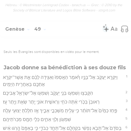
Hébreu : © Westminster Leningrad Codex - tanach.us --- Grec : © 2010 by the
Society of Biblical Literature and Logos Bible Software - sblgnt.com
Genèse
49
Seuls les Évangiles sont disponibles en vidéo pour le moment.
Jacob donne sa bénédiction à ses douze fils
1
וַיִּקְרָ֥א יַעֲקֹ֖ב אֶל־בָּנָ֑יו וַיֹּ֗אמֶר הֵאָֽסְפוּ֙ וְאַגִּ֣ידָה לָכֶ֔ם אֵ֛ת אֲשֶׁר־יִקְרָ֥א
אֶתְכֶ֖ם בְּאַחֲרִ֥ית הַיָּמִֽים׃
2
הִקָּבְצ֥וּ וְשִׁמְע֖וּ בְּנֵ֣י יַעֲקֹ֑ב וְשִׁמְע֖וּ אֶל־יִשְׂרָאֵ֥ל אֲבִיכֶֽם׃
3
רְאוּבֵן֙ בְּכֹ֣רִי אַ֔תָּה כֹּחִ֖י וְרֵאשִׁ֣ית אוֹנִ֑י יֶ֥תֶר שְׂאֵ֖ת וְיֶ֥תֶר עָֽז׃
4
פַּ֤חַז כַּמַּ֙יִם֙ אַל־תּוֹתַ֔ר כִּ֥י עָלִ֖יתָ מִשְׁכְּבֵ֣י אָבִ֑יךָ אָ֥ז חִלַּ֖לְתָּ יְצוּעִ֥י עָלָֽה׃
5
שִׁמְע֥וֹן וְלֵוִ֖י אַחִ֑ים כְּלֵ֥י חָמָ֖ס מְכֵרֹתֵיהֶֽם׃
6
בְּסֹדָם֙ אַל־תָּבֹ֣א נַפְשִׁ֔י בִּקְהָלָ֖ם אַל־תֵּחַ֣ד כְּבֹדִ֑י כִּ֤י בְאַפָּם֙ הָ֣רְגוּ אִ֔ישׁ