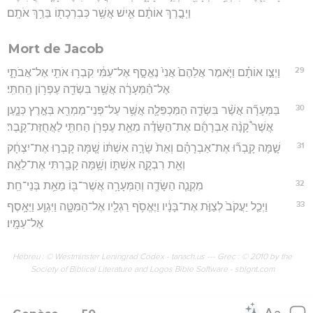
וַיְבָ֣רֶךְ אוֹתָ֔ם אִ֛ישׁ אֲשֶׁ֥ר כְּבִרְכָת֖וֹ בֵּרַ֥ךְ אֹתָֽם׃
Mort de Jacob
29
וַיְצַ֣ו אוֹתָ֗ם וַיֹּ֤אמֶר אֲלֵהֶם֙ אֲנִי֙ נֶאֱסָ֣ף אֶל־עַמִּ֔י קִבְר֥וּ אֹתִ֖י אֶל־אֲבֹתָ֑י
אֶל־הַ֨מְּעָרָ֔ה אֲשֶׁ֥ר בִּשְׂדֵ֖ה עֶפְר֥וֹן הַֽחִתִּֽי׃
30
בַּמְּעָרָ֞ה אֲשֶׁ֨ר בִּשְׂדֵ֧ה הַמַּכְפֵּלָ֛ה אֲשֶׁ֥ר עַל־פְּנֵי־מַמְרֵ֖א בְּאֶ֣רֶץ כְּנָ֑עַן
אֲשֶׁר֩ קָנָ֨ה אַבְרָהָ֜ם אֶת־הַשָּׂדֶ֗ה מֵאֵ֛ת עֶפְרֹ֥ן הַחִתִּ֖י לַאֲחֻזַּת־קָֽבֶר׃
31
שָׁ֣מָּה קָֽבְר֞וּ אֶת־אַבְרָהָ֗ם וְאֵת֙ שָׂרָ֣ה אִשְׁתּ֔וֹ שָׁ֚מָּה קָבְר֣וּ אֶת־יִצְחָ֔ק
וְאֵ֖ת רִבְקָ֣ה אִשְׁתּ֑וֹ וְשָׁ֥מָּה קָבַ֖רְתִּי אֶת־לֵאָֽה׃
32
מִקְנֵ֧ה הַשָּׂדֶ֛ה וְהַמְּעָרָ֥ה אֲשֶׁר־בּ֖וֹ מֵאֵ֥ת בְּנֵי־חֵֽת׃
33
וַיְכַ֤ל יַעֲקֹב֙ לְצַוֺּ֣ת אֶת־בָּנָ֔יו וַיֶּאֱסֹ֥ף רַגְלָ֖יו אֶל־הַמִּטָּ֑ה וַיִּגְוַ֖ע וַיֵּאָ֥סֶף
אֶל־עַמָּֽיו׃
Hébreu : © Westminster Leningrad Codex - tanach.us --- Grec : © 2010 by the
Society of Biblical Literature and Logos Bible Software - sblgnt.com