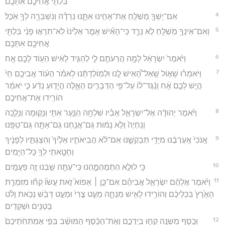
בִּלְתִּ֖י אֲחִיכֶ֥ם אִתְּכֶֽם׃
4
אִם־יֶשְׁךָ֛ מְשַׁלֵּ֥חַ אֶת־אָחִ֖ינוּ אִתָּ֑נוּ נֵרְדָ֕ה וְנִשְׁבְּרָ֥ה לְךָ֖ אֹֽכֶל׃
5
וְאִם־אֵינְךָ֥ מְשַׁלֵּ֖חַ לֹ֣א נֵרֵ֑ד כִּֽי־הָאִ֞ישׁ אָמַ֤ר אֵלֵ֙ינוּ֙ לֹֽא־תִרְא֣וּ פָנַ֔י בִּלְתִּ֖י
אֲחִיכֶ֥ם אִתְּכֶֽם׃
6
וַיֹּ֙אמֶר֙ יִשְׂרָאֵ֔ל לָמָ֥ה הֲרֵעֹתֶ֖ם לִ֑י לְהַגִּ֣יד לָאִ֔ישׁ הַע֥וֹד לָכֶ֖ם אָֽח׃
7
וַיֹּאמְר֡וּ שָׁא֣וֹל שָֽׁאַל־הָ֠אִישׁ לָ֣נוּ וּלְמֽוֹלַדְתֵּ֜נוּ לֵאמֹ֗ר הַע֨וֹד אֲבִיכֶ֥ם חַי֙
הֲיֵ֣שׁ לָכֶ֣ם אָ֔ח וַנַ֨גֶּד־ל֔וֹ עַל־פִּ֖י הַדְּבָרִ֣ים הָאֵ֑לֶּה הֲיָד֣וֹעַ נֵדַ֔ע כִּ֣י יֹאמַ֔ר
הוֹרִ֖ידוּ אֶת־אֲחִיכֶֽם׃
8
וַיֹּ֨אמֶר יְהוּדָ֜ה אֶל־יִשְׂרָאֵ֣ל אָבִ֗יו שִׁלְחָ֥ה הַנַּ֛עַר אִתִּ֖י וְנָק֣וּמָה וְנֵלֵ֑כָה
וְנִֽחְיֶה֙ וְלֹ֣א נָמ֔וּת גַּם־אֲנַ֥חְנוּ גַם־אַתָּ֖ה גַּם־טַפֵּֽנוּ׃
9
אָֽנֹכִי֙ אֶֽעֶרְבֶ֔נּוּ מִיָּדִ֖י תְּבַקְשֶׁ֑נּוּ אִם־לֹ֨א הֲבִיאֹתִ֤יו אֵלֶ֙יךָ֙ וְהִצַּגְתִּ֣יו לְפָנֶ֔יךָ
וְחָטָ֥אתִֽי לְךָ֖ כָּל־הַיָּמִֽים׃
10
כִּ֖י לוּלֵ֣א הִתְמַהְמָ֑הְנוּ כִּֽי־עַתָּ֥ה שַׁ֖בְנוּ זֶ֥ה פַעֲמָֽיִם׃
11
וַיֹּ֨אמֶר אֲלֵהֶ֜ם יִשְׂרָאֵ֣ל אֲבִיהֶ֗ם אִם־כֵּ֣ן ׀ אֵפוֹא֮ זֹ֣את עֲשׂוּ֒ קְח֞וּ מִזִּמְרַ֤ת
הָאָ֙רֶץ֙ בִּכְלֵיכֶ֔ם וְהוֹרִ֥ידוּ לָאִ֖ישׁ מִנְחָ֑ה מְעַ֤ט צֳרִי֙ וּמְעַ֣ט דְּבַ֔שׁ נְכֹ֣את וָלֹ֔ט
בָּטְנִ֖ים וּשְׁקֵדִֽים׃
12
וְכֶ֥סֶף מִשְׁנֶ֖ה קְח֣וּ בְיֶדְכֶ֑ם וְאֶת־הַכֶּ֜סֶף הַמּוּשָׁ֨ב בְּפִ֤י אַמְתְּחֹֽתֵיכֶם֙