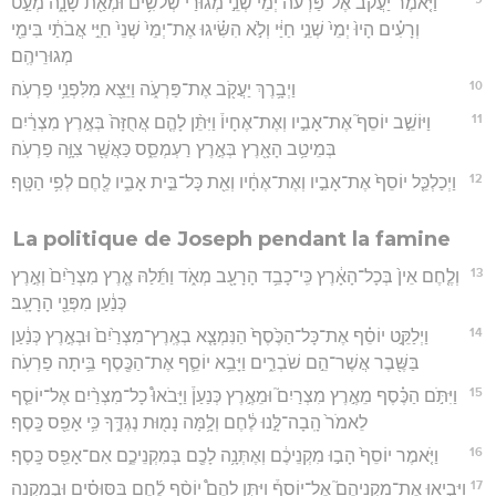
וַיֹּ֤אמֶר יַעֲקֹב֙ אֶל־פַּרְעֹ֔ה יְמֵי֙ שְׁנֵ֣י מְגוּרַ֔י שְׁלֹשִׁ֥ים וּמְאַ֖ת שָׁנָ֑ה מְעַ֣ט
וְרָעִ֗ים הָיוּ֙ יְמֵי֙ שְׁנֵ֣י חַיַּ֔י וְלֹ֣א הִשִּׂ֗יגוּ אֶת־יְמֵי֙ שְׁנֵי֙ חַיֵּ֣י אֲבֹתַ֔י בִּימֵ֖י
מְגוּרֵיהֶֽם׃
10
וַיְבָ֥רֶךְ יַעֲקֹ֖ב אֶת־פַּרְעֹ֑ה וַיֵּצֵ֖א מִלִּפְנֵ֥י פַרְעֹֽה׃
11
וַיּוֹשֵׁ֣ב יוֹסֵף֮ אֶת־אָבִ֣יו וְאֶת־אֶחָיו֒ וַיִּתֵּ֨ן לָהֶ֤ם אֲחֻזָּה֙ בְּאֶ֣רֶץ מִצְרַ֔יִם
בְּמֵיטַ֥ב הָאָ֖רֶץ בְּאֶ֣רֶץ רַעְמְסֵ֑ס כַּאֲשֶׁ֖ר צִוָּ֥ה פַרְעֹֽה׃
12
וַיְכַלְכֵּ֤ל יוֹסֵף֙ אֶת־אָבִ֣יו וְאֶת־אֶחָ֔יו וְאֵ֖ת כָּל־בֵּ֣ית אָבִ֑יו לֶ֖חֶם לְפִ֥י הַטָּֽף׃
La politique de Joseph pendant la famine
13
וְלֶ֤חֶם אֵין֙ בְּכָל־הָאָ֔רֶץ כִּֽי־כָבֵ֥ד הָרָעָ֖ב מְאֹ֑ד וַתֵּ֜לַהּ אֶ֤רֶץ מִצְרַ֙יִם֙ וְאֶ֣רֶץ
כְּנַ֔עַן מִפְּנֵ֖י הָרָעָֽב׃
14
וַיְלַקֵּ֣ט יוֹסֵ֗ף אֶת־כָּל־הַכֶּ֙סֶף֙ הַנִּמְצָ֤א בְאֶֽרֶץ־מִצְרַ֙יִם֙ וּבְאֶ֣רֶץ כְּנַ֔עַן
בַּשֶּׁ֖בֶר אֲשֶׁר־הֵ֣ם שֹׁבְרִ֑ים וַיָּבֵ֥א יוֹסֵ֛ף אֶת־הַכֶּ֖סֶף בֵּ֥יתָה פַרְעֹֽה׃
15
וַיִּתֹּ֣ם הַכֶּ֗סֶף מֵאֶ֣רֶץ מִצְרַיִם֮ וּמֵאֶ֣רֶץ כְּנַעַן֒ וַיָּבֹאוּ֩ כָל־מִצְרַ֨יִם אֶל־יוֹסֵ֤ף
לֵאמֹר֙ הָֽבָה־לָּ֣נוּ לֶ֔חֶם וְלָ֥מָּה נָמ֖וּת נֶגְדֶּ֑ךָ כִּ֥י אָפֵ֖ס כָּֽסֶף׃
16
וַיֹּ֤אמֶר יוֹסֵף֙ הָב֣וּ מִקְנֵיכֶ֔ם וְאֶתְּנָ֥ה לָכֶ֖ם בְּמִקְנֵיכֶ֑ם אִם־אָפֵ֖ס כָּֽסֶף׃
17
וַיָּבִ֣יאוּ אֶת־מִקְנֵיהֶם֮ אֶל־יוֹסֵף֒ וַיִּתֵּ֣ן לָהֶם֩ יוֹסֵ֨ף לֶ֜חֶם בַּסּוּסִ֗ים וּבְמִקְנֵ֥ה