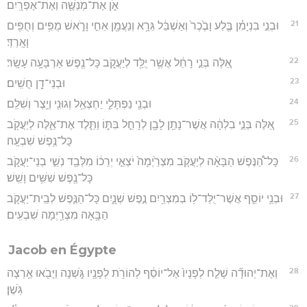
אֹ֑ן אֶת־מְנַשֶּׁ֖ה וְאֶת־אֶפְרָֽיִם׃
21
וּבְנֵ֣י בִנְיָמִ֗ן בֶּ֤לַע וָבֶ֙כֶר֙ וְאַשְׁבֵּ֔ל גֵּרָ֥א וְנַעֲמָ֖ן אֵחִ֣י וָרֹ֑אשׁ מֻפִּ֥ים וְחֻפִּ֖ים
וָאָֽרְדְּ׃
22
אֵ֚לֶּה בְּנֵ֣י רָחֵ֔ל אֲשֶׁ֥ר יֻלַּ֖ד לְיַעֲקֹ֑ב כָּל־נֶ֖פֶשׁ אַרְבָּעָ֥ה עָשָֽׂר׃
23
וּבְנֵי־דָ֖ן חֻשִֽׁים׃
24
וּבְנֵ֖י נַפְתָּלִ֑י יַחְצְאֵ֥ל וְגוּנִ֖י וְיֵ֥צֶר וְשִׁלֵּֽם׃
25
אֵ֚לֶּה בְּנֵ֣י בִלְהָ֔ה אֲשֶׁר־נָתַ֥ן לָבָ֖ן לְרָחֵ֣ל בִּתּ֑וֹ וַתֵּ֧לֶד אֶת־אֵ֛לֶּה לְיַעֲקֹ֖ב
כָּל־נֶ֥פֶשׁ שִׁבְעָֽה׃
26
כָּל־הַ֠נֶּפֶשׁ הַבָּאָ֨ה לְיַעֲקֹ֤ב מִצְרַ֙יְמָה֙ יֹצְאֵ֣י יְרֵכ֔וֹ מִלְּבַ֖ד נְשֵׁ֣י בְנֵי־יַעֲקֹ֑ב
כָּל־נֶ֖פֶשׁ שִׁשִּׁ֥ים וָשֵֽׁשׁ׃
27
וּבְנֵ֥י יוֹסֵ֛ף אֲשֶׁר־יֻלַּד־ל֥וֹ בְמִצְרַ֖יִם נֶ֣פֶשׁ שְׁנָ֑יִם כָּל־הַנֶּ֧פֶשׁ לְבֵֽית־יַעֲקֹ֛ב
הַבָּ֥אָה מִצְרַ֖יְמָה שִׁבְעִֽים׃
Jacob en Égypte
28
וְאֶת־יְהוּדָ֞ה שָׁלַ֤ח לְפָנָיו֙ אֶל־יוֹסֵ֔ף לְהוֹרֹ֥ת לְפָנָ֖יו גֹּ֑שְׁנָה וַיָּבֹ֖אוּ אַ֥רְצָה
גֹּֽשֶׁן׃