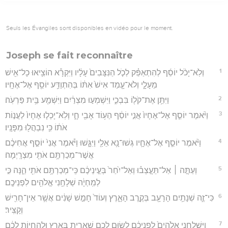
Seuls les Évangiles sont disponibles en vidéo pour le moment.
Joseph se fait reconnaître
1
וְלֹֽא־יָכֹ֨ל יוֹסֵ֜ף לְהִתְאַפֵּ֗ק לְכֹ֤ל הַנִּצָּבִים֙ עָלָ֔יו וַיִּקְרָ֕א הוֹצִ֥יאוּ כָל־אִ֖ישׁ
מֵעָלָ֑י וְלֹא־עָ֤מַד אִישׁ֙ אִתּ֔וֹ בְּהִתְוַדַּ֥ע יוֹסֵ֖ף אֶל־אֶחָֽיו׃
2
וַיִּתֵּ֥ן אֶת־קֹל֖וֹ בִּבְכִ֑י וַיִּשְׁמְע֣וּ מִצְרַ֔יִם וַיִּשְׁמַ֖ע בֵּ֥ית פַּרְעֹֽה׃
3
וַיֹּ֨אמֶר יוֹסֵ֤ף אֶל־אֶחָיו֙ אֲנִ֣י יוֹסֵ֔ף הַע֥וֹד אָבִ֖י חָ֑י וְלֹֽא־יָכְל֤וּ אֶחָיו֙ לַעֲנ֣וֹת
אֹת֔וֹ כִּ֥י נִבְהֲל֖וּ מִפָּנָֽיו׃
4
וַיֹּ֨אמֶר יוֹסֵ֧ף אֶל־אֶחָ֛יו גְּשׁוּ־נָ֥א אֵלַ֖י וַיִּגָּ֑שׁוּ וַיֹּ֗אמֶר אֲנִי֙ יוֹסֵ֣ף אֲחִיכֶ֔ם
אֲשֶׁר־מְכַרְתֶּ֥ם אֹתִ֖י מִצְרָֽיְמָה׃
5
וְעַתָּ֣ה ׀ אַל־תֵּעָ֣צְב֗וּ וְאַל־יִ֙חַר֙ בְּעֵ֣ינֵיכֶ֔ם כִּֽי־מְכַרְתֶּ֥ם אֹתִ֖י הֵ֑נָּה כִּ֣י
לְמִֽחְיָ֔ה שְׁלָחַ֥נִי אֱלֹהִ֖ים לִפְנֵיכֶֽם׃
6
כִּי־זֶ֛ה שְׁנָתַ֥יִם הָרָעָ֖ב בְּקֶ֣רֶב הָאָ֑רֶץ וְעוֹד֙ חָמֵ֣שׁ שָׁנִ֔ים אֲשֶׁ֥ר אֵין־חָרִ֖ישׁ
וְקָצִּֽיר׃
7
וַיִּשְׁלָחֵ֤נִי אֱלֹהִים֙ לִפְנֵיכֶ֔ם לָשׂ֥וּם לָכֶ֛ם שְׁאֵרִ֖ית בָּאָ֑רֶץ וּלְהַחֲי֣וֹת לָכֶ֔ם