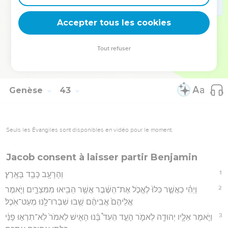
38
וַיֹּ֕אמֶר לֹֽא־יֵרֵ֥ד בְּנִ֖י עִמָּכֶ֑ם כִּֽי־אָחִ֨יו מֵ֜ת וְה֧וּא לְבַדּ֣וֹ נִשְׁאָ֗ר וּקְרָאָ֤הוּ
Accepter tous les cookies
אָסוֹן֙ בַּדֶּ֙רֶךְ֙ אֲשֶׁ֣ר תֵּֽלְכוּ־בָ֔הּ וְהוֹרַדְתֶּ֧ם אֶת־שֵׂיבָתִ֛י בְּיָג֖וֹן שְׁאֽוֹלָה׃
Hébreu : © Westminster Leningrad Codex - tanach.us --- Grec : © 2010 by the
Tout refuser
Society of Biblical Literature and Logos Bible Software - sblgnt.com
Genèse
43
Seuls les Évangiles sont disponibles en vidéo pour le moment.
Jacob consent à laisser partir Benjamin
1
וְהָרָעָ֖ב כָּבֵ֥ד בָּאָֽרֶץ׃
2
וַיְהִ֗י כַּאֲשֶׁ֤ר כִּלּוּ֙ לֶאֱכֹ֣ל אֶת־הַשֶּׁ֔בֶר אֲשֶׁ֥ר הֵבִ֖יאוּ מִמִּצְרָ֑יִם וַיֹּ֤אמֶר
אֲלֵיהֶם֙ אֲבִיהֶ֔ם שֻׁ֖בוּ שִׁבְרוּ־לָ֥נוּ מְעַט־אֹֽכֶל׃
3
וַיֹּ֧אמֶר אֵלָ֛יו יְהוּדָ֖ה לֵאמֹ֑ר הָעֵ֣ד הֵעִד֩ בָּ֨נוּ הָאִ֤ישׁ לֵאמֹר֙ לֹֽא־תִרְא֣וּ פָנַ֔י