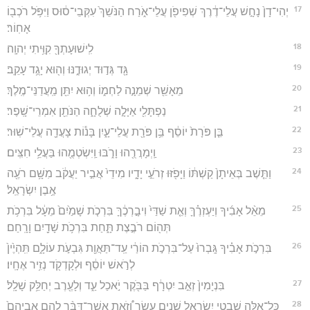
17
יְהִי־דָן֙ נָחָ֣שׁ עֲלֵי־דֶ֔רֶךְ שְׁפִיפֹ֖ן עֲלֵי־אֹ֑רַח הַנֹּשֵׁךְ֙ עִקְּבֵי־ס֔וּס וַיִּפֹּ֥ל רֹכְב֖וֹ
אָחֽוֹר׃
18
לִֽישׁוּעָתְךָ֖ קִוִּ֥יתִי יְהוָֽה׃
19
גָּ֖ד גְּד֣וּד יְגוּדֶ֑נּוּ וְה֖וּא יָגֻ֥ד עָקֵֽב׃
20
מֵאָשֵׁ֖ר שְׁמֵנָ֣ה לַחְמ֑וֹ וְה֥וּא יִתֵּ֖ן מַֽעֲדַנֵּי־מֶֽלֶךְ׃
21
נַפְתָּלִ֖י אַיָּלָ֣ה שְׁלֻחָ֑ה הַנֹּתֵ֖ן אִמְרֵי־שָֽׁפֶר׃
22
בֵּ֤ן פֹּרָת֙ יוֹסֵ֔ף בֵּ֥ן פֹּרָ֖ת עֲלֵי־עָ֑יִן בָּנ֕וֹת צָעֲדָ֖ה עֲלֵי־שֽׁוּר׃
23
וַֽיְמָרֲרֻ֖הוּ וָרֹ֑בּוּ וַֽיִּשְׂטְמֻ֖הוּ בַּעֲלֵ֥י חִצִּֽים׃
24
וַתֵּ֤שֶׁב בְּאֵיתָן֙ קַשְׁתּ֔וֹ וַיָּפֹ֖זּוּ זְרֹעֵ֣י יָדָ֑יו מִידֵי֙ אֲבִ֣יר יַעֲקֹ֔ב מִשָּׁ֥ם רֹעֶ֖ה
אֶ֥בֶן יִשְׂרָאֵֽל׃
25
מֵאֵ֨ל אָבִ֜יךָ וְיַעְזְרֶ֗ךָּ וְאֵ֤ת שַׁדַּי֙ וִיבָ֣רְכֶ֔ךָּ בִּרְכֹ֤ת שָׁמַ֙יִם֙ מֵעָ֔ל בִּרְכֹ֥ת
תְּה֖וֹם רֹבֶ֣צֶת תָּ֑חַת בִּרְכֹ֥ת שָׁדַ֖יִם וָרָֽחַם׃
26
בִּרְכֹ֣ת אָבִ֗יךָ גָּֽבְרוּ֙ עַל־בִּרְכֹ֣ת הוֹרַ֔י עַֽד־תַּאֲוַ֖ת גִּבְעֹ֣ת עוֹלָ֑ם תִּֽהְיֶ֙ין֙
לְרֹ֣אשׁ יוֹסֵ֔ף וּלְקָדְקֹ֖ד נְזִ֥יר אֶחָֽיו׃
27
בִּנְיָמִין֙ זְאֵ֣ב יִטְרָ֔ף בַּבֹּ֖קֶר יֹ֣אכַל עַ֑ד וְלָעֶ֖רֶב יְחַלֵּ֥ק שָׁלָֽל׃
28
כָּל־אֵ֛לֶּה שִׁבְטֵ֥י יִשְׂרָאֵ֖ל שְׁנֵ֣ים עָשָׂ֑ר וְ֠זֹאת אֲשֶׁר־דִּבֶּ֨ר לָהֶ֤ם אֲבִיהֶם֙