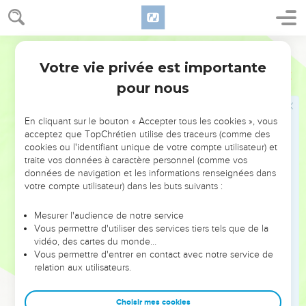
וַיֶּֽחֶרְד֞וּ אִ֤ישׁ אֶל־אָחִיו֙ לֵאמֹ֔ר מַה־זֹּ֛את עָשָׂ֥ה אֱלֹהִ֖ים לָֽנוּ׃
29
וַיָּבֹ֛אוּ אֶל־יַעֲקֹ֥ב אֲבִיהֶ֖ם אַ֣רְצָה כְּנָ֑עַן וַיַּגִּ֣ידוּ ל֔וֹ אֵ֛ת כָּל־הַקֹּרֹ֥ת אֹתָ֖ם
לֵאמֹֽר׃
Hébreu / Grec - Texte original
30
דִּ֠בֶּר הָאִ֨ישׁ אֲדֹנֵ֥י הָאָ֛רֶץ אִתָּ֖נוּ קָשׁ֑וֹת וַיִּתֵּ֣ן אֹתָ֔נוּ כִּֽמְרַגְּלִ֖ים אֶת־הָאָֽרֶץ׃
Votre vie privée est importante
Genèse
42
31
וַנֹּ֥אמֶר אֵלָ֖יו כֵּנִ֣ים אֲנָ֑חְנוּ לֹ֥א הָיִ֖ינוּ מְרַגְּלִֽים׃
pour nous
32
שְׁנֵים־עָשָׂ֥ר אֲנַ֛חְנוּ אַחִ֖ים בְּנֵ֣י אָבִ֑ינוּ הָאֶחָ֣ד אֵינֶ֔נּוּ וְהַקָּטֹ֥ן הַיּ֛וֹם
אֶת־אָבִ֖ינוּ בְּאֶ֥רֶץ כְּנָֽעַן׃
En cliquant sur le bouton « Accepter tous les cookies », vous
acceptez que TopChrétien utilise des traceurs (comme des
33
וַיֹּ֣אמֶר אֵלֵ֗ינוּ הָאִישׁ֙ אֲדֹנֵ֣י הָאָ֔רֶץ בְּזֹ֣את אֵדַ֔ע כִּ֥י כֵנִ֖ים אַתֶּ֑ם אֲחִיכֶ֤ם
cookies ou l'identifiant unique de votre compte utilisateur) et
הָֽאֶחָד֙ הַנִּ֣יחוּ אִתִּ֔י וְאֶת־רַעֲב֥וֹן בָּתֵּיכֶ֖ם קְח֥וּ וָלֵֽכוּ׃
traite vos données à caractère personnel (comme vos
34
données de navigation et les informations renseignées dans
וְ֠הָבִיאוּ אֶת־אֲחִיכֶ֣ם הַקָּטֹן֮ אֵלַי֒ וְאֵֽדְעָ֗ה כִּ֣י לֹ֤א מְרַגְּלִים֙ אַתֶּ֔ם כִּ֥י כֵנִ֖ים
votre compte utilisateur) dans les buts suivants :
אַתֶּ֑ם אֶת־אֲחִיכֶם֙ אֶתֵּ֣ן לָכֶ֔ם וְאֶת־הָאָ֖רֶץ תִּסְחָֽרוּ׃
35
וַיְהִ֗י הֵ֚ם מְרִיקִ֣ים שַׂקֵּיהֶ֔ם וְהִנֵּה־אִ֥ישׁ צְרוֹר־כַּסְפּ֖וֹ בְּשַׂקּ֑וֹ וַיִּרְא֞וּ
Mesurer l'audience de notre service
אֶת־צְרֹר֧וֹת כַּסְפֵּיהֶ֛ם הֵ֥מָּה וַאֲבִיהֶ֖ם וַיִּירָֽאוּ׃
Vous permettre d'utiliser des services tiers tels que de la
vidéo, des cartes du monde…
36
וַיֹּ֤אמֶר אֲלֵהֶם֙ יַעֲקֹ֣ב אֲבִיהֶ֔ם אֹתִ֖י שִׁכַּלְתֶּ֑ם יוֹסֵ֤ף אֵינֶ֙נּוּ֙ וְשִׁמְע֣וֹן אֵינֶ֔נּוּ
Vous permettre d'entrer en contact avec notre service de
וְאֶת־בִּנְיָמִ֣ן תִּקָּ֔חוּ עָלַ֖י הָי֥וּ כֻלָּֽנָה׃
relation aux utilisateurs.
37
וַיֹּ֤אמֶר רְאוּבֵן֙ אֶל־אָבִ֣יו לֵאמֹ֔ר אֶת־שְׁנֵ֤י בָנַי֙ תָּמִ֔ית אִם־לֹ֥א אֲבִיאֶ֖נּוּ
אֵלֶ֑יךָ תְּנָ֤ה אֹתוֹ֙ עַל־יָדִ֔י וַאֲנִ֖י אֲשִׁיבֶ֥נּוּ אֵלֶֽיךָ׃
Choisir mes cookies