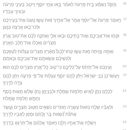
16
וְהַקֹּ֣ל נִשְׁמַ֗ע בֵּ֤ית פַּרְעֹה֙ לֵאמֹ֔ר בָּ֖אוּ אֲחֵ֣י יוֹסֵ֑ף וַיִּיטַב֙ בְּעֵינֵ֣י פַרְעֹ֔ה
וּבְעֵינֵ֖י עֲבָדָֽיו׃
17
וַיֹּ֤אמֶר פַּרְעֹה֙ אֶל־יוֹסֵ֔ף אֱמֹ֥ר אֶל־אַחֶ֖יךָ זֹ֣את עֲשׂ֑וּ טַֽעֲנוּ֙ אֶת־בְּעִ֣ירְכֶ֔ם
וּלְכוּ־בֹ֖אוּ אַ֥רְצָה כְּנָֽעַן׃
18
וּקְח֧וּ אֶת־אֲבִיכֶ֛ם וְאֶת־בָּתֵּיכֶ֖ם וּבֹ֣אוּ אֵלָ֑י וְאֶתְּנָ֣ה לָכֶ֗ם אֶת־טוּב֙ אֶ֣רֶץ
מִצְרַ֔יִם וְאִכְל֖וּ אֶת־חֵ֥לֶב הָאָֽרֶץ׃
19
וְאַתָּ֥ה צֻוֵּ֖יתָה זֹ֣את עֲשׂ֑וּ קְחוּ־לָכֶם֩ מֵאֶ֨רֶץ מִצְרַ֜יִם עֲגָל֗וֹת לְטַפְּכֶם֙
וְלִנְשֵׁיכֶ֔ם וּנְשָׂאתֶ֥ם אֶת־אֲבִיכֶ֖ם וּבָאתֶֽם׃
20
וְעֵ֣ינְכֶ֔ם אַל־תָּחֹ֖ס עַל־כְּלֵיכֶ֑ם כִּי־ט֛וּב כָּל־אֶ֥רֶץ מִצְרַ֖יִם לָכֶ֥ם הֽוּא׃
21
וַיַּֽעֲשׂוּ־כֵן֙ בְּנֵ֣י יִשְׂרָאֵ֔ל וַיִּתֵּ֨ן לָהֶ֥ם יוֹסֵ֛ף עֲגָל֖וֹת עַל־פִּ֣י פַרְעֹ֑ה וַיִּתֵּ֥ן לָהֶ֛ם
צֵדָ֖ה לַדָּֽרֶךְ׃
22
לְכֻלָּ֥ם נָתַ֛ן לָאִ֖ישׁ חֲלִפ֣וֹת שְׂמָלֹ֑ת וּלְבִנְיָמִ֤ן נָתַן֙ שְׁלֹ֣שׁ מֵא֣וֹת כֶּ֔סֶף
וְחָמֵ֖שׁ חֲלִפֹ֥ת שְׂמָלֹֽת׃
23
וּלְאָבִ֞יו שָׁלַ֤ח כְּזֹאת֙ עֲשָׂרָ֣ה חֲמֹרִ֔ים נֹשְׂאִ֖ים מִטּ֣וּב מִצְרָ֑יִם וְעֶ֣שֶׂר
אֲתֹנֹ֡ת נֹֽ֠שְׂאֹת בָּ֣ר וָלֶ֧חֶם וּמָז֛וֹן לְאָבִ֖יו לַדָּֽרֶךְ׃
24
וַיְשַׁלַּ֥ח אֶת־אֶחָ֖יו וַיֵּלֵ֑כוּ וַיֹּ֣אמֶר אֲלֵהֶ֔ם אַֽל־תִּרְגְּז֖וּ בַּדָּֽרֶךְ׃