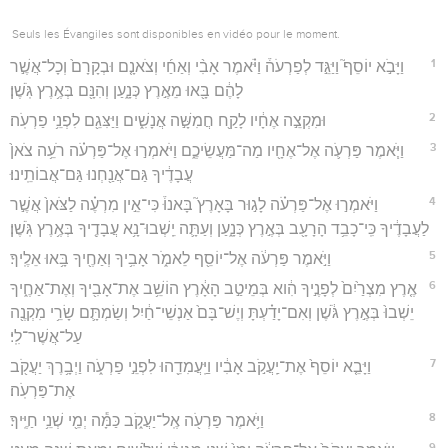
Seuls les Évangiles sont disponibles en vidéo pour le moment.
1
וַיָּבֹ֣א יוֹסֵף֮ וַיַּגֵּ֣ד לְפַרְעֹה֒ וַיֹּ֗אמֶר אָבִ֨י וְאַחַ֜י וְצֹאנָ֤ם וּבְקָרָם֙ וְכָל־אֲשֶׁ֣ר
לָהֶ֔ם בָּ֖אוּ מֵאֶ֣רֶץ כְּנָ֑עַן וְהִנָּ֖ם בְּאֶ֥רֶץ גֹּֽשֶׁן׃
2
וּמִקְצֵ֣ה אֶחָ֔יו לָקַ֖ח חֲמִשָּׁ֣ה אֲנָשִׁ֑ים וַיַּצִּגֵ֖ם לִפְנֵ֥י פַרְעֹֽה׃
3
וַיֹּ֧אמֶר פַּרְעֹ֛ה אֶל־אֶחָ֖יו מַה־מַּעֲשֵׂיכֶ֑ם וַיֹּאמְר֣וּ אֶל־פַּרְעֹ֗ה רֹעֵ֥ה צֹאן֙
עֲבָדֶ֔יךָ גַּם־אֲנַ֖חְנוּ גַּם־אֲבוֹתֵֽינוּ׃
4
וַיֹּאמְר֣וּ אֶל־פַּרְעֹ֗ה לָג֣וּר בָּאָרֶץ֮ בָּאנוּ֒ כִּי־אֵ֣ין מִרְעֶ֗ה לַצֹּאן֙ אֲשֶׁ֣ר
לַעֲבָדֶ֔יךָ כִּֽי־כָבֵ֥ד הָרָעָ֖ב בְּאֶ֣רֶץ כְּנָ֑עַן וְעַתָּ֛ה יֵֽשְׁבוּ־נָ֥א עֲבָדֶ֖יךָ בְּאֶ֥רֶץ גֹּֽשֶׁן׃
5
וַיֹּ֣אמֶר פַּרְעֹ֔ה אֶל־יוֹסֵ֖ף לֵאמֹ֑ר אָבִ֥יךָ וְאַחֶ֖יךָ בָּ֥אוּ אֵלֶֽיךָ׃
6
אֶ֤רֶץ מִצְרַ֙יִם֙ לְפָנֶ֣יךָ הִ֔וא בְּמֵיטַ֣ב הָאָ֔רֶץ הוֹשֵׁ֥ב אֶת־אָבִ֖יךָ וְאֶת־אַחֶ֑יךָ
יֵשְׁבוּ֙ בְּאֶ֣רֶץ גֹּ֔שֶׁן וְאִם־יָדַ֗עְתָּ וְיֶשׁ־בָּם֙ אַנְשֵׁי־חַ֔יִל וְשַׂמְתָּ֛ם שָׂרֵ֥י מִקְנֶ֖ה
עַל־אֲשֶׁר־לִֽי׃
7
וַיָּבֵ֤א יוֹסֵף֙ אֶת־יַֽעֲקֹ֣ב אָבִ֔יו וַיַּֽעֲמִדֵ֖הוּ לִפְנֵ֣י פַרְעֹ֑ה וַיְבָ֥רֶךְ יַעֲקֹ֖ב
אֶת־פַּרְעֹֽה׃
8
וַיֹּ֥אמֶר פַּרְעֹ֖ה אֶֽל־יַעֲקֹ֑ב כַּמָּ֕ה יְמֵ֖י שְׁנֵ֥י חַיֶּֽיךָ׃
9