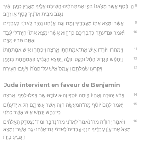
8
הֵ֣ן כֶּ֗סֶף אֲשֶׁ֤ר מָצָ֙אנוּ֙ בְּפִ֣י אַמְתְּחֹתֵ֔ינוּ הֱשִׁיבֹ֥נוּ אֵלֶ֖יךָ מֵאֶ֣רֶץ כְּנָ֑עַן וְאֵ֗יךְ
נִגְנֹב֙ מִבֵּ֣ית אֲדֹנֶ֔יךָ כֶּ֖סֶף א֥וֹ זָהָֽב׃
9
אֲשֶׁ֨ר יִמָּצֵ֥א אִתּ֛וֹ מֵעֲבָדֶ֖יךָ וָמֵ֑ת וְגַם־אֲנַ֕חְנוּ נִֽהְיֶ֥ה לַֽאדֹנִ֖י לַעֲבָדִֽים׃
10
וַיֹּ֕אמֶר גַּם־עַתָּ֥ה כְדִבְרֵיכֶ֖ם כֶּן־ה֑וּא אֲשֶׁ֨ר יִמָּצֵ֤א אִתּוֹ֙ יִהְיֶה־לִּ֣י עָ֔בֶד
וְאַתֶּ֖ם תִּהְי֥וּ נְקִיִּֽם׃
11
וַֽיְמַהֲר֗וּ וַיּוֹרִ֛דוּ אִ֥ישׁ אֶת־אַמְתַּחְתּ֖וֹ אָ֑רְצָה וַֽיִּפְתְּח֖וּ אִ֥ישׁ אַמְתַּחְתּֽוֹ׃
12
וַיְחַפֵּ֕שׂ בַּגָּד֣וֹל הֵחֵ֔ל וּבַקָּטֹ֖ן כִּלָּ֑ה וַיִּמָּצֵא֙ הַגָּבִ֔יעַ בְּאַמְתַּ֖חַת בִּנְיָמִֽן׃
13
וַֽיִּקְרְע֖וּ שִׂמְלֹתָ֑ם וַֽיַּעֲמֹס֙ אִ֣ישׁ עַל־חֲמֹר֔וֹ וַיָּשֻׁ֖בוּ הָעִֽירָה׃
Juda intervient en faveur de Benjamin
14
וַיָּבֹ֨א יְהוּדָ֤ה וְאֶחָיו֙ בֵּ֣יתָה יוֹסֵ֔ף וְה֖וּא עוֹדֶ֣נּוּ שָׁ֑ם וַיִּפְּל֥וּ לְפָנָ֖יו אָֽרְצָה׃
15
וַיֹּ֤אמֶר לָהֶם֙ יוֹסֵ֔ף מָֽה־הַמַּעֲשֶׂ֥ה הַזֶּ֖ה אֲשֶׁ֣ר עֲשִׂיתֶ֑ם הֲל֣וֹא יְדַעְתֶּ֔ם
כִּֽי־נַחֵ֧שׁ יְנַחֵ֛שׁ אִ֖ישׁ אֲשֶׁ֥ר כָּמֹֽנִי׃
16
וַיֹּ֣אמֶר יְהוּדָ֗ה מַה־נֹּאמַר֙ לַֽאדֹנִ֔י מַה־נְּדַבֵּ֖ר וּמַה־נִּצְטַדָּ֑ק הָאֱלֹהִ֗ים
מָצָא֙ אֶת־עֲוֺ֣ן עֲבָדֶ֔יךָ הִנֶּנּ֤וּ עֲבָדִים֙ לַֽאדֹנִ֔י גַּם־אֲנַ֕חְנוּ גַּ֛ם אֲשֶׁר־נִמְצָ֥א
הַגָּבִ֖יעַ בְּיָדֽוֹ׃