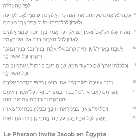
לִפְלֵיטָ֖ה גְּדֹלָֽה׃
8
וְעַתָּ֗ה לֹֽא־אַתֶּ֞ם שְׁלַחְתֶּ֤ם אֹתִי֙ הֵ֔נָּה כִּ֖י הָאֱלֹהִ֑ים וַיְשִׂימֵ֨נִֽי לְאָ֜ב לְפַרְעֹ֗ה
וּלְאָדוֹן֙ לְכָל־בֵּית֔וֹ וּמֹשֵׁ֖ל בְּכָל־אֶ֥רֶץ מִצְרָֽיִם׃
9
מַהֲרוּ֮ וַעֲל֣וּ אֶל־אָבִי֒ וַאֲמַרְתֶּ֣ם אֵלָ֗יו כֹּ֤ה אָמַר֙ בִּנְךָ֣ יוֹסֵ֔ף שָׂמַ֧נִי אֱלֹהִ֛ים
לְאָד֖וֹן לְכָל־מִצְרָ֑יִם רְדָ֥ה אֵלַ֖י אַֽל־תַּעֲמֹֽד׃
10
וְיָשַׁבְתָּ֣ בְאֶֽרֶץ־גֹּ֗שֶׁן וְהָיִ֤יתָ קָרוֹב֙ אֵלַ֔י אַתָּ֕ה וּבָנֶ֖יךָ וּבְנֵ֣י בָנֶ֑יךָ וְצֹאנְךָ֥
וּבְקָרְךָ֖ וְכָל־אֲשֶׁר־לָֽךְ׃
11
וְכִלְכַּלְתִּ֤י אֹֽתְךָ֙ שָׁ֔ם כִּי־ע֛וֹד חָמֵ֥שׁ שָׁנִ֖ים רָעָ֑ב פֶּן־תִּוָּרֵ֛שׁ אַתָּ֥ה וּבֵֽיתְךָ֖
וְכָל־אֲשֶׁר־לָֽךְ׃
12
וְהִנֵּ֤ה עֵֽינֵיכֶם֙ רֹא֔וֹת וְעֵינֵ֖י אָחִ֣י בִנְיָמִ֑ין כִּי־פִ֖י הַֽמְדַבֵּ֥ר אֲלֵיכֶֽם׃
13
וְהִגַּדְתֶּ֣ם לְאָבִ֗י אֶת־כָּל־כְּבוֹדִי֙ בְּמִצְרַ֔יִם וְאֵ֖ת כָּל־אֲשֶׁ֣ר רְאִיתֶ֑ם
וּמִֽהַרְתֶּ֛ם וְהוֹרַדְתֶּ֥ם אֶת־אָבִ֖י הֵֽנָּה׃
14
וַיִּפֹּ֛ל עַל־צַוְּארֵ֥י בִנְיָמִֽן־אָחִ֖יו וַיֵּ֑בְךְּ וּבִנְיָמִ֔ן בָּכָ֖ה עַל־צַוָּארָֽיו׃
15
וַיְנַשֵּׁ֥ק לְכָל־אֶחָ֖יו וַיֵּ֣בְךְּ עֲלֵיהֶ֑ם וְאַ֣חֲרֵי כֵ֔ן דִּבְּר֥וּ אֶחָ֖יו אִתּֽוֹ׃
Le Pharaon invite Jacob en Égypte