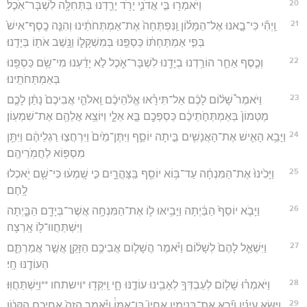
20
וַיֹּאמְר֖וּ בִּ֣י אֲדֹנִ֑י יָרֹ֥ד יָרַ֛דְנוּ בַּתְּחִלָּ֖ה לִשְׁבָּר־אֹֽכֶל׃
21
וַֽיְהִ֞י כִּי־בָ֣אנוּ אֶל־הַמָּל֗וֹן וַֽנִּפְתְּחָה֙ אֶת־אַמְתְּחֹתֵ֔ינוּ וְהִנֵּ֤ה כֶֽסֶף־אִישׁ֙
בְּפִ֣י אַמְתַּחְתּ֔וֹ כַּסְפֵּ֖נוּ בְּמִשְׁקָל֑וֹ וַנָּ֥שֶׁב אֹת֖וֹ בְּיָדֵֽנוּ׃
22
וְכֶ֧סֶף אַחֵ֛ר הוֹרַ֥דְנוּ בְיָדֵ֖נוּ לִשְׁבָּר־אֹ֑כֶל לֹ֣א יָדַ֔עְנוּ מִי־שָׂ֥ם כַּסְפֵּ֖נוּ
בְּאַמְתְּחֹתֵֽינוּ׃
23
וַיֹּאמֶר֩ שָׁל֨וֹם לָכֶ֜ם אַל־תִּירָ֗אוּ אֱלֹ֨הֵיכֶ֜ם וֵֽאלֹהֵ֤י אֲבִיכֶם֙ נָתַ֨ן לָכֶ֤ם
מַטְמוֹן֙ בְּאַמְתְּחֹ֣תֵיכֶ֔ם כַּסְפְּכֶ֖ם בָּ֣א אֵלָ֑י וַיּוֹצֵ֥א אֲלֵהֶ֖ם אֶת־שִׁמְעֽוֹן׃
24
וַיָּבֵ֥א הָאִ֛ישׁ אֶת־הָאֲנָשִׁ֖ים בֵּ֣יתָה יוֹסֵ֑ף וַיִּתֶּן־מַ֙יִם֙ וַיִּרְחֲצ֣וּ רַגְלֵיהֶ֔ם וַיִּתֵּ֥ן
מִסְפּ֖וֹא לַחֲמֹֽרֵיהֶֽם׃
25
וַיָּכִ֙ינוּ֙ אֶת־הַמִּנְחָ֔ה עַד־בּ֥וֹא יוֹסֵ֖ף בַּֽצָּהֳרָ֑יִם כִּ֣י שָֽׁמְע֔וּ כִּי־שָׁ֖ם יֹ֥אכְלוּ
לָֽחֶם׃
26
וַיָּבֹ֤א יוֹסֵף֙ הַבַּ֔יְתָה וַיָּבִ֥יאּוּ ל֛וֹ אֶת־הַמִּנְחָ֥ה אֲשֶׁר־בְּיָדָ֖ם הַבָּ֑יְתָה
וַיִּשְׁתַּחֲווּ־ל֖וֹ אָֽרְצָה׃
27
וַיִּשְׁאַ֤ל לָהֶם֙ לְשָׁל֔וֹם וַיֹּ֗אמֶר הֲשָׁל֛וֹם אֲבִיכֶ֥ם הַזָּקֵ֖ן אֲשֶׁ֣ר אֲמַרְתֶּ֑ם
הַעוֹדֶ֖נּוּ חָֽי׃
28
וַיֹּאמְר֗וּ שָׁל֛וֹם לְעַבְדְּךָ֥ לְאָבִ֖ינוּ עוֹדֶ֣נּוּ חָ֑י וַֽיִּקְּד֖וּ *וישתחו **וַיִּֽשְׁתַּחֲוּֽוּ׃
29
וַיִּשָּׂ֣א עֵינָ֗יו וַיַּ֞רְא אֶת־בִּנְיָמִ֣ין אָחִיו֮ בֶּן־אִמּוֹ֒ וַיֹּ֗אמֶר הֲזֶה֙ אֲחִיכֶ֣ם הַקָּטֹ֔ן