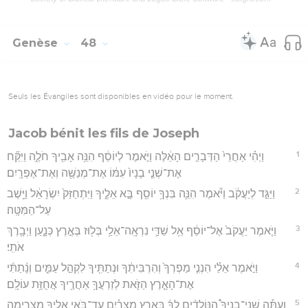
Genèse
48
Seuls les Évangiles sont disponibles en vidéo pour le moment.
Jacob bénit les fils de Joseph
1
וַיְהִ֗י אַחֲרֵי֙ הַדְּבָרִ֣ים הָאֵ֔לֶּה וַיֹּ֣אמֶר לְיוֹסֵ֔ף הִנֵּ֥ה אָבִ֖יךָ חֹלֶ֑ה וַיִּקַּ֞ח
אֶת־שְׁנֵ֤י בָנָיו֙ עִמּ֔וֹ אֶת־מְנַשֶּׁ֖ה וְאֶת־אֶפְרָֽיִם׃
2
וַיַּגֵּ֣ד לְיַעֲקֹ֔ב וַיֹּ֕אמֶר הִנֵּ֛ה בִּנְךָ֥ יוֹסֵ֖ף בָּ֣א אֵלֶ֑יךָ וַיִּתְחַזֵּק֙ יִשְׂרָאֵ֔ל וַיֵּ֖שֶׁב
עַל־הַמִּטָּֽה׃
3
וַיֹּ֤אמֶר יַעֲקֹב֙ אֶל־יוֹסֵ֔ף אֵ֥ל שַׁדַּ֛י נִרְאָֽה־אֵלַ֥י בְּל֖וּז בְּאֶ֣רֶץ כְּנָ֑עַן וַיְבָ֖רֶךְ
אֹתִֽי׃
4
וַיֹּ֣אמֶר אֵלַ֗י הִנְנִ֤י מַפְרְךָ֙ וְהִרְבִּיתִ֔ךָ וּנְתַתִּ֖יךָ לִקְהַ֣ל עַמִּ֑ים וְנָ֨תַתִּ֜י
אֶת־הָאָ֧רֶץ הַזֹּ֛את לְזַרְעֲךָ֥ אַחֲרֶ֖יךָ אֲחֻזַּ֥ת עוֹלָֽם׃
5
וְעַתָּ֡ה שְׁנֵֽי־בָנֶיךָ֩ הַנּוֹלָדִ֨ים לְךָ֜ בְּאֶ֣רֶץ מִצְרַ֗יִם עַד־בֹּאִ֥י אֵלֶ֛יךָ מִצְרַ֖יְמָה