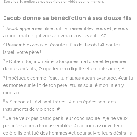
Seuls les Évangiles sont disponibles en vidéo pour le moment.
Jacob donne sa bénédiction à ses douze fils
1
Jacob appela ses fils et dit : « Rassemblez-vous et je vous
annoncerai ce qui vous arrivera dans l’avenir. ##
2
Rassemblez-vous et écoutez, fils de Jacob ! #Ecoutez
Israël, votre père !
3
» Ruben, toi, mon aîné, #toi qui es ma force et le premier
de mes enfants, #supérieur en dignité et en puissance, #
4
impétueux comme l’eau, tu n'auras aucun avantage, #car tu
es monté sur le lit de ton père, #tu as souillé mon lit en y
montant.
5
» Siméon et Lévi sont frères ; #leurs épées sont des
instruments de violence. #
6
Je ne veux pas participer à leur conciliabule, #je ne veux
pas m’associer à leur assemblée, #car pour assouvir leur
colère ils ont tué des hommes #et pour suivre leurs désirs ils