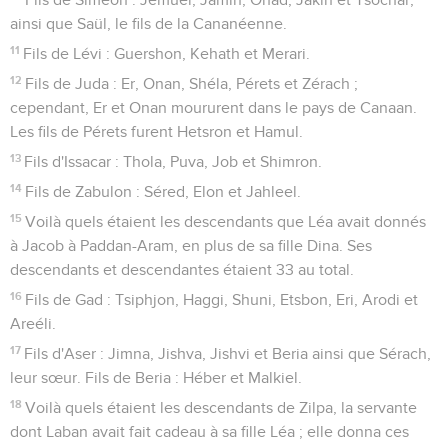
ainsi que Saül, le fils de la Cananéenne.
11
Fils de Lévi : Guershon, Kehath et Merari.
12
Fils de Juda : Er, Onan, Shéla, Pérets et Zérach ;
cependant, Er et Onan moururent dans le pays de Canaan.
Les fils de Pérets furent Hetsron et Hamul.
13
Fils d'Issacar : Thola, Puva, Job et Shimron.
14
Fils de Zabulon : Séred, Elon et Jahleel.
15
Voilà quels étaient les descendants que Léa avait donnés
à Jacob à Paddan-Aram, en plus de sa fille Dina. Ses
descendants et descendantes étaient 33 au total.
16
Fils de Gad : Tsiphjon, Haggi, Shuni, Etsbon, Eri, Arodi et
Areéli.
17
Fils d'Aser : Jimna, Jishva, Jishvi et Beria ainsi que Sérach,
leur sœur. Fils de Beria : Héber et Malkiel.
18
Voilà quels étaient les descendants de Zilpa, la servante
dont Laban avait fait cadeau à sa fille Léa ; elle donna ces