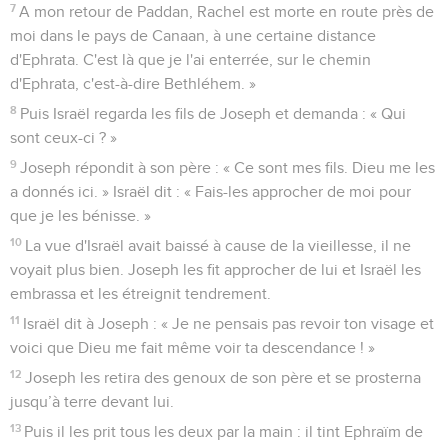
7
A mon retour de Paddan, Rachel est morte en route près de
moi dans le pays de Canaan, à une certaine distance
d'Ephrata. C'est là que je l'ai enterrée, sur le chemin
d'Ephrata, c'est-à-dire Bethléhem. »
8
Puis Israël regarda les fils de Joseph et demanda : « Qui
sont ceux-ci ? »
9
Joseph répondit à son père : « Ce sont mes fils. Dieu me les
a donnés ici. » Israël dit : « Fais-les approcher de moi pour
que je les bénisse. »
10
La vue d'Israël avait baissé à cause de la vieillesse, il ne
voyait plus bien. Joseph les fit approcher de lui et Israël les
embrassa et les étreignit tendrement.
11
Israël dit à Joseph : « Je ne pensais pas revoir ton visage et
voici que Dieu me fait même voir ta descendance ! »
12
Joseph les retira des genoux de son père et se prosterna
jusqu’à terre devant lui.
13
Puis il les prit tous les deux par la main : il tint Ephraïm de