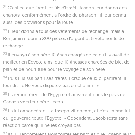
21
C’est ce que firent les fils d'Israël. Joseph leur donna des
chariots, conformément à l'ordre du pharaon ; il leur donna
aussi des provisions pour la route.
22
Il leur donna à tous des vêtements de rechange, mais à
Benjamin il donna 300 pièces d'argent et 5 vêtements de
rechange.
23
Il envoya à son père 10 ânes chargés de ce qu'il y avait de
meilleur en Egypte ainsi que 10 ânesses chargées de blé, de
pain et de nourriture pour le voyage de son père.
24
Puis il laissa partir ses frères. Lorsque ceux-ci partirent, il
leur dit : « Ne vous disputez pas en chemin ! »
25
Ils remontèrent de l'Egypte et arrivèrent dans le pays de
Canaan vers leur père Jacob.
26
Ils lui annoncèrent : « Joseph vit encore, et c'est même lui
qui gouverne toute l'Egypte. » Cependant, Jacob resta sans
réaction parce qu'il ne les croyait pas.
27
Ils lui rapportèrent alors toutes les paroles que Joseph leur