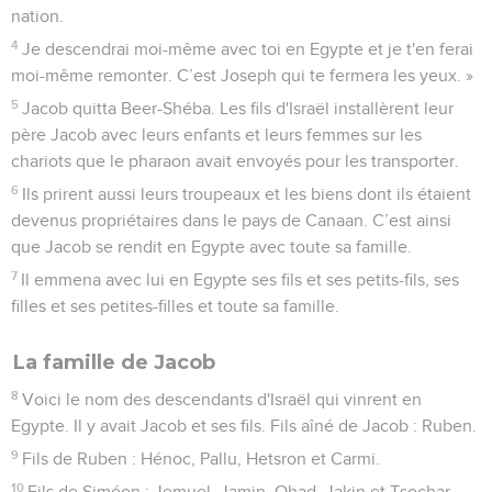
nation.
4
Je descendrai moi-même avec toi en Egypte et je t'en ferai
moi-même remonter. C’est Joseph qui te fermera les yeux. »
5
Jacob quitta Beer-Shéba. Les fils d'Israël installèrent leur
père Jacob avec leurs enfants et leurs femmes sur les
chariots que le pharaon avait envoyés pour les transporter.
6
Ils prirent aussi leurs troupeaux et les biens dont ils étaient
devenus propriétaires dans le pays de Canaan. C’est ainsi
que Jacob se rendit en Egypte avec toute sa famille.
7
Il emmena avec lui en Egypte ses fils et ses petits-fils, ses
filles et ses petites-filles et toute sa famille.
La famille de Jacob
8
Voici le nom des descendants d'Israël qui vinrent en
Egypte. Il y avait Jacob et ses fils. Fils aîné de Jacob : Ruben.
9
Fils de Ruben : Hénoc, Pallu, Hetsron et Carmi.
10
Fils de Siméon : Jemuel, Jamin, Ohad, Jakin et Tsochar,