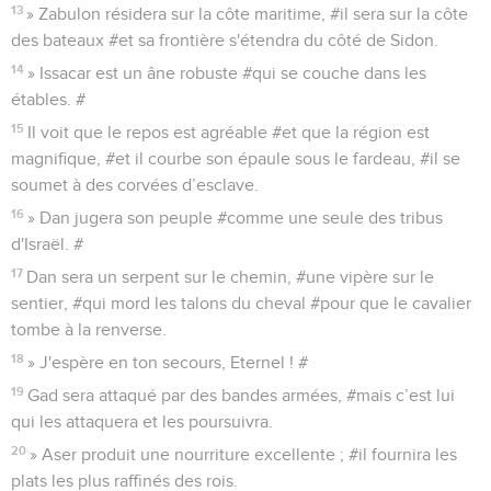
13
» Zabulon résidera sur la côte maritime, #il sera sur la côte
des bateaux #et sa frontière s'étendra du côté de Sidon.
14
» Issacar est un âne robuste #qui se couche dans les
étables. #
15
Il voit que le repos est agréable #et que la région est
magnifique, #et il courbe son épaule sous le fardeau, #il se
soumet à des corvées d’esclave.
16
» Dan jugera son peuple #comme une seule des tribus
d'Israël. #
17
Dan sera un serpent sur le chemin, #une vipère sur le
sentier, #qui mord les talons du cheval #pour que le cavalier
tombe à la renverse.
18
» J'espère en ton secours, Eternel ! #
19
Gad sera attaqué par des bandes armées, #mais c’est lui
qui les attaquera et les poursuivra.
20
» Aser produit une nourriture excellente ; #il fournira les
plats les plus raffinés des rois.