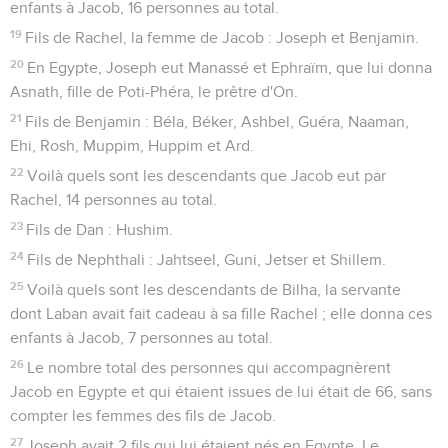
enfants à Jacob, 16 personnes au total.
19
Fils de Rachel, la femme de Jacob : Joseph et Benjamin.
20
En Egypte, Joseph eut Manassé et Ephraïm, que lui donna
Asnath, fille de Poti-Phéra, le prêtre d'On.
21
Fils de Benjamin : Béla, Béker, Ashbel, Guéra, Naaman,
Ehi, Rosh, Muppim, Huppim et Ard.
22
Voilà quels sont les descendants que Jacob eut par
Rachel, 14 personnes au total.
23
Fils de Dan : Hushim.
24
Fils de Nephthali : Jahtseel, Guni, Jetser et Shillem.
25
Voilà quels sont les descendants de Bilha, la servante
dont Laban avait fait cadeau à sa fille Rachel ; elle donna ces
enfants à Jacob, 7 personnes au total.
26
Le nombre total des personnes qui accompagnèrent
Jacob en Egypte et qui étaient issues de lui était de 66, sans
compter les femmes des fils de Jacob.
27
Joseph avait 2 fils qui lui étaient nés en Egypte. Le