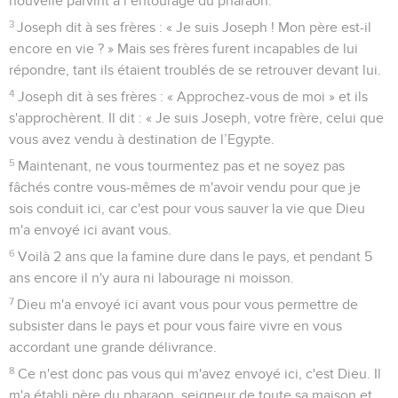
nouvelle parvint à l’entourage du pharaon.
3
Joseph dit à ses frères : « Je suis Joseph ! Mon père est-il
encore en vie ? » Mais ses frères furent incapables de lui
répondre, tant ils étaient troublés de se retrouver devant lui.
4
Joseph dit à ses frères : « Approchez-vous de moi » et ils
s'approchèrent. Il dit : « Je suis Joseph, votre frère, celui que
vous avez vendu à destination de l’Egypte.
5
Maintenant, ne vous tourmentez pas et ne soyez pas
fâchés contre vous-mêmes de m'avoir vendu pour que je
sois conduit ici, car c'est pour vous sauver la vie que Dieu
m'a envoyé ici avant vous.
6
Voilà 2 ans que la famine dure dans le pays, et pendant 5
ans encore il n'y aura ni labourage ni moisson.
7
Dieu m'a envoyé ici avant vous pour vous permettre de
subsister dans le pays et pour vous faire vivre en vous
accordant une grande délivrance.
8
Ce n'est donc pas vous qui m'avez envoyé ici, c'est Dieu. Il
m'a établi père du pharaon, seigneur de toute sa maison et