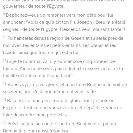
gouverneur de toute l'Egypte.
9
Dépêchez-vous de remonter vers mon père pour lui
annoncer : ‘Voici ce qu’a dit ton fils Joseph : Dieu m'a établi
seigneur de toute l'Egypte. Descends vers moi sans tarder !
10
Tu habiteras dans la région de Gosen et tu seras près de
moi avec tes enfants et petits-enfants, tes brebis et tes
bœufs, ainsi que tout ce qui est à toi.
11
Là je te nourrirai, car il y aura encore cinq années de
famine. Ainsi tu ne seras pas réduit à la misère, ni toi, ni ta
famille ni tout ce qui t’appartient.’
12
Vous voyez de vos yeux, et mon frère Benjamin le voit de
ses yeux, que c'est moi-même qui vous parle.
13
Racontez à mon père toute la gloire dont je jouis en
Egypte et tout ce que vous avez vu, et dépêchez-vous de
faire descendre mon père ici. »
14
Puis il se jeta au cou de son frère Benjamin et pleura.
Benjamin pleura aussi à son cou.