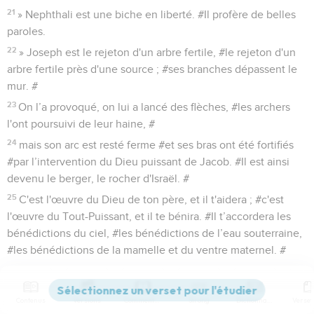
21
» Nephthali est une biche en liberté. #Il profère de belles
paroles.
22
» Joseph est le rejeton d'un arbre fertile, #le rejeton d'un
arbre fertile près d'une source ; #ses branches dépassent le
mur. #
23
On l’a provoqué, on lui a lancé des flèches, #les archers
l'ont poursuivi de leur haine, #
24
mais son arc est resté ferme #et ses bras ont été fortifiés
#par l’intervention du Dieu puissant de Jacob. #Il est ainsi
devenu le berger, le rocher d'Israël. #
25
C'est l'œuvre du Dieu de ton père, et il t'aidera ; #c'est
l'œuvre du Tout-Puissant, et il te bénira. #Il t’accordera les
bénédictions du ciel, #les bénédictions de l’eau souterraine,
#les bénédictions de la mamelle et du ventre maternel. #
26
Les bénédictions de ton père dépassent celles de ses
ancêtres, #elles vont jusqu’aux limites des anciennes
Contenus
Versions
Commentaires
Strong
Dictionnaire
collines. #Qu'elles reposent sur la tête de Joseph, #sur le