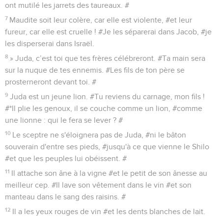
ont mutilé les jarrets des taureaux. #
7
Maudite soit leur colère, car elle est violente, #et leur
fureur, car elle est cruelle ! #Je les séparerai dans Jacob, #je
les disperserai dans Israël.
8
» Juda, c’est toi que tes frères célébreront. #Ta main sera
sur la nuque de tes ennemis. #Les fils de ton père se
prosterneront devant toi. #
9
Juda est un jeune lion. #Tu reviens du carnage, mon fils !
#*Il plie les genoux, il se couche comme un lion, #comme
une lionne : qui le fera se lever ? #
10
Le sceptre ne s'éloignera pas de Juda, #ni le bâton
souverain d'entre ses pieds, #jusqu'à ce que vienne le Shilo
#et que les peuples lui obéissent. #
11
Il attache son âne à la vigne #et le petit de son ânesse au
meilleur cep. #Il lave son vêtement dans le vin #et son
manteau dans le sang des raisins. #
12
Il a les yeux rouges de vin #et les dents blanches de lait.