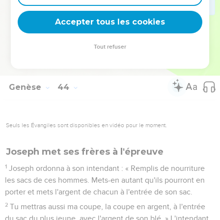
33
Les frères de Joseph s'assirent en sa présence, de l’aîné
au plus jeune en fonction de leur âge. Ils se regardaient les
Accepter tous les cookies
uns les autres avec étonnement.
34
Joseph leur fit porter des plats qui étaient devant lui et
Tout refuser
Benjamin en eut cinq fois plus que les autres. Ils burent tout
leur soûl avec lui.
Genèse
44
Seuls les Évangiles sont disponibles en vidéo pour le moment.
Joseph met ses frères à l'épreuve
1
Joseph ordonna à son intendant : « Remplis de nourriture
les sacs de ces hommes. Mets-en autant qu'ils pourront en
porter et mets l'argent de chacun à l'entrée de son sac.
2
Tu mettras aussi ma coupe, la coupe en argent, à l'entrée
du sac du plus jeune, avec l'argent de son blé. » L'intendant