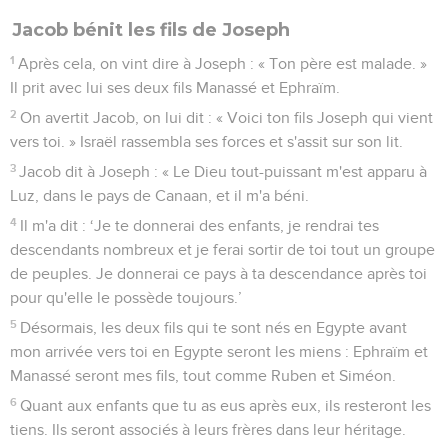
Jacob bénit les fils de Joseph
1
Après cela, on vint dire à Joseph : « Ton père est malade. »
Il prit avec lui ses deux fils Manassé et Ephraïm.
2
On avertit Jacob, on lui dit : « Voici ton fils Joseph qui vient
vers toi. » Israël rassembla ses forces et s'assit sur son lit.
3
Jacob dit à Joseph : « Le Dieu tout-puissant m'est apparu à
Luz, dans le pays de Canaan, et il m'a béni.
4
Il m'a dit : ‘Je te donnerai des enfants, je rendrai tes
descendants nombreux et je ferai sortir de toi tout un groupe
de peuples. Je donnerai ce pays à ta descendance après toi
pour qu'elle le possède toujours.’
5
Désormais, les deux fils qui te sont nés en Egypte avant
mon arrivée vers toi en Egypte seront les miens : Ephraïm et
Manassé seront mes fils, tout comme Ruben et Siméon.
6
Quant aux enfants que tu as eus après eux, ils resteront les
tiens. Ils seront associés à leurs frères dans leur héritage.