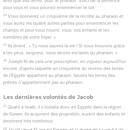
ainsi que vos terres, pour le pharaon. Voici de la semence
pour vous et vous pourrez ensemencer le sol.
24
Vous donnerez un cinquième de la récolte au pharaon et
vous aurez les quatre autres parties pour ensemencer les
champs et pour vous nourrir, vous, vos enfants et les
membres de votre foyer. »
25
Ils dirent : « Tu nous sauves la vie ! Si nous trouvons grâce
à tes yeux, seigneur, nous serons esclaves du pharaon. »
26
Joseph fit de cela une prescription, en vigueur aujourd'hui
encore, d'après laquelle un cinquième du revenu des terres
de l'Egypte appartient au pharaon. Seules les terres des
prêtres n’appartiennent pas au pharaon.
Les dernières volontés de Jacob
27
Quant à Israël, il s’installa donc en Egypte dans la région
de Gosen. Ils acquirent des propriétés, eurent des enfants et
devinrent très nombreux.
28
Jacob vécut 17 ans en Egypte, et la durée de sa vie fut de