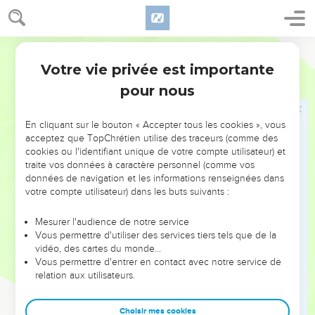
encore en vie ? »
28
Ils répondirent : « Ton serviteur, notre père, est en bonne
Segond 21
santé ; il est encore en vie. » Puis ils s'inclinèrent et se
prosternèrent.
Votre vie privée est importante
Genèse
43
29
Joseph leva les yeux et jeta un regard sur son frère
pour nous
Benjamin, le fils de sa mère. Il demanda : « Est-ce votre jeune
frère, celui dont vous m'aviez parlé ? » Et il ajouta : « Que
En cliquant sur le bouton « Accepter tous les cookies », vous
Dieu te fasse grâce, mon fils ! »
acceptez que TopChrétien utilise des traceurs (comme des
cookies ou l'identifiant unique de votre compte utilisateur) et
30
Il était profondément ému à la vue de son frère et avait
traite vos données à caractère personnel (comme vos
besoin de pleurer. Il entra précipitamment dans une chambre
données de navigation et les informations renseignées dans
et y pleura.
votre compte utilisateur) dans les buts suivants :
31
Après s'être lavé le visage, il en sortit. Retenant son
Mesurer l'audience de notre service
émotion, il ordonna qu’on serve à manger.
Vous permettre d'utiliser des services tiers tels que de la
32
vidéo, des cartes du monde…
On servit séparément Joseph et ses frères. Les Egyptiens
Vous permettre d'entrer en contact avec notre service de
qui mangeaient avec lui furent aussi servis séparément, car
relation aux utilisateurs.
les Egyptiens ne pouvaient pas manger avec les Hébreux :
c'est une pratique abominable à leurs yeux.
Choisir mes cookies