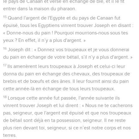
le pays de Canaan et versé en échange de blé, et il le fit
entrer dans la maison du pharaon.
15
Quand l'argent de l'Egypte et du pays de Canaan fut
épuisé, tous les Egyptiens vinrent trouver Joseph en disant :
« Donne-nous du pain ! Pourquoi mourrions-nous sous tes
yeux ? En effet, il n’y a plus d'argent. »
16
Joseph dit : « Donnez vos troupeaux et je vous donnerai
du pain en échange de votre bétail, s’il n’y a plus d'argent. »
17
Ils amenèrent leurs troupeaux à Joseph et celui-ci leur
donna du pain en échange des chevaux, des troupeaux de
brebis et de bœufs et des ânes. Il leur fournit ainsi du pain
cette année-là en échange de tous leurs troupeaux.
18
Lorsque cette année fut passée, l'année suivante ils
vinrent trouver Joseph et lui dirent : « Nous ne te cacherons
pas, seigneur, que l'argent est épuisé et que nos troupeaux
de bétail sont déjà en ta possession, seigneur. Il ne reste
plus rien devant toi, seigneur, si ce n’est notre corps et nos
terres.