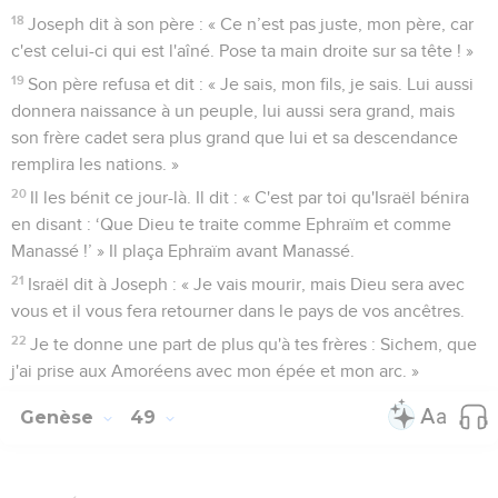
18
Joseph dit à son père : « Ce n’est pas juste, mon père, car
c'est celui-ci qui est l'aîné. Pose ta main droite sur sa tête ! »
19
Son père refusa et dit : « Je sais, mon fils, je sais. Lui aussi
donnera naissance à un peuple, lui aussi sera grand, mais
son frère cadet sera plus grand que lui et sa descendance
remplira les nations. »
20
Il les bénit ce jour-là. Il dit : « C'est par toi qu'Israël bénira
en disant : ‘Que Dieu te traite comme Ephraïm et comme
Manassé !’ » Il plaça Ephraïm avant Manassé.
21
Israël dit à Joseph : « Je vais mourir, mais Dieu sera avec
vous et il vous fera retourner dans le pays de vos ancêtres.
22
Je te donne une part de plus qu'à tes frères : Sichem, que
j'ai prise aux Amoréens avec mon épée et mon arc. »
Genèse
49