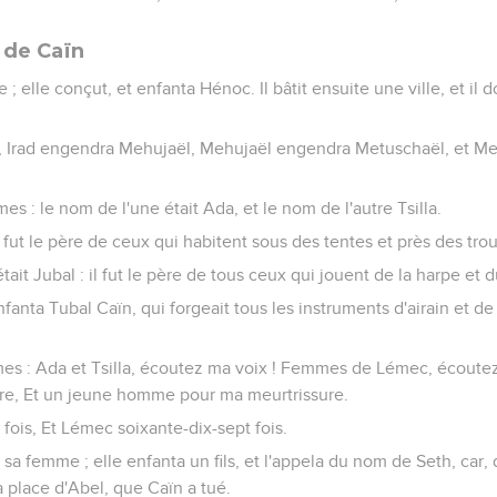
 de Caïn
 elle conçut, et enfanta Hénoc. Il bâtit ensuite une ville, et il d
, Irad engendra Mehujaël, Mehujaël engendra Metuschaël, et M
s : le nom de l'une était Ada, et le nom de l'autre Tsilla.
l fut le père de ceux qui habitent sous des tentes et près des tr
tait Jubal : il fut le père de tous ceux qui jouent de la harpe et
enfanta Tubal Caïn, qui forgeait tous les instruments d'airain et de
es : Ada et Tsilla, écoutez ma voix ! Femmes de Lémec, écoutez 
e, Et un jeune homme pour ma meurtrissure.
fois, Et Lémec soixante-dix-sept fois.
 femme ; elle enfanta un fils, et l'appela du nom de Seth, car, d
a place d'Abel, que Caïn a tué.