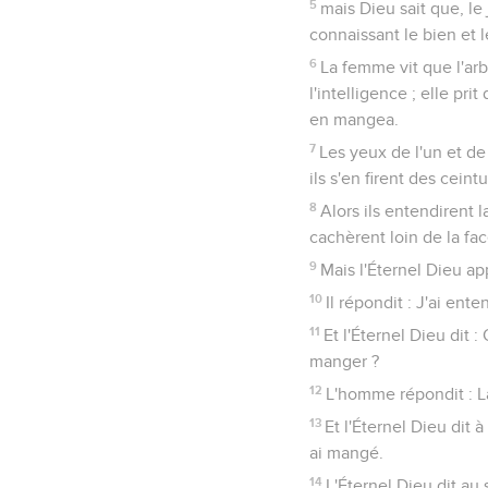
5
mais Dieu sait que, l
connaissant le bien et l
6
La femme vit que l'arb
l'intelligence ; elle pri
en mangea.
7
Les yeux de l'un et de 
ils s'en firent des ceintu
8
Alors ils entendirent l
cachèrent loin de la fac
9
Mais l'Éternel Dieu app
10
Il répondit : J'ai ent
11
Et l'Éternel Dieu dit 
manger ?
12
L'homme répondit : L
13
Et l'Éternel Dieu dit 
ai mangé.
14
L'Éternel Dieu dit au 