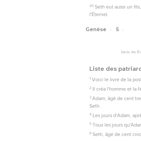
26
Seth eut aussi un fil
l'Éternel.
Genèse
5
Seuls les É
Liste des patria
1
Voici le livre de la po
2
Il créa l'homme et la 
3
Adam, âgé de cent tren
Seth.
4
Les jours d'Adam, après
5
Tous les jours qu'Adam
6
Seth, âgé de cent cin