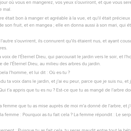
e jour où vous en mangerez, vos yeux s'ouvriront, et que vous s
e mal.
re était bon à manger et agréable à la vue, et qu'il était précieux
t de son fruit, et en mangea ; elle en donna aussi à son mari, qui éta
l'autre s'ouvrirent, ils connurent qu'ils étaient nus, et ayant cousu
res.
a voix de l'Éternel Dieu, qui parcourait le jardin vers le soir, et
e de l'Éternel Dieu, au milieu des arbres du jardin.
ela l'homme, et lui dit : Où es-tu ?
endu ta voix dans le jardin, et j'ai eu peur, parce que je suis nu, et
: Qui t'a appris que tu es nu ? Est-ce que tu as mangé de l'arbre d
a femme que tu as mise auprès de moi m'a donné de l'arbre, et j
à la femme : Pourquoi as-tu fait cela ? La femme répondit : Le serp
serpent : Puisque tu as fait cela, tu seras maudit entre tout le béta