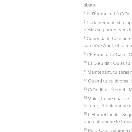
abattu.
6
Et l'Éternel dit à Caïn 
7
Certainement, si tu agi
désirs se portent vers to
8
Cependant, Caïn adress
son frère Abel, et le tua
9
L'Éternel dit à Caïn : 
10
Et Dieu dit : Qu'as-tu
11
Maintenant, tu seras 
12
Quand tu cultiveras le
13
Caïn dit à l'Éternel :
14
Voici, tu me chasses a
la terre, et quiconque 
15
L'Éternel lui dit : Si
que quiconque le trouve
16
Puis, Caïn s'éloigna d