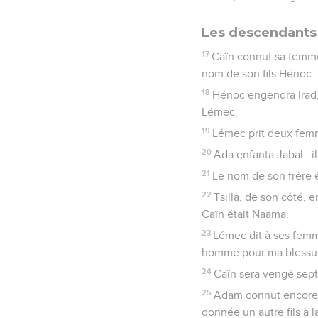
Les descendants
17
Caïn connut sa femme ;
nom de son fils Hénoc.
18
Hénoc engendra Irad
Lémec.
19
Lémec prit deux femme
20
Ada enfanta Jabal : i
21
Le nom de son frère é
22
Tsilla, de son côté, 
Caïn était Naama.
23
Lémec dit à ses femm
homme pour ma blessur
24
Caïn sera vengé sept 
25
Adam connut encore sa
donnée un autre fils à l