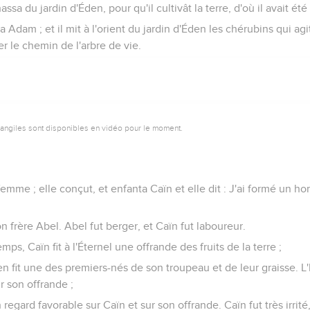
assa du jardin d'Éden, pour qu'il cultivât la terre, d'où il avait été 
sa Adam ; et il mit à l'orient du jardin d'Éden les chérubins qui a
r le chemin de l'arbre de vie.
vangiles sont disponibles en vidéo pour le moment.
mme ; elle conçut, et enfanta Caïn et elle dit : J'ai formé un h
n frère Abel. Abel fut berger, et Caïn fut laboureur.
s, Caïn fit à l'Éternel une offrande des fruits de la terre ;
en fit une des premiers-nés de son troupeau et de leur graisse. L
r son offrande ;
 regard favorable sur Caïn et sur son offrande. Caïn fut très irrité