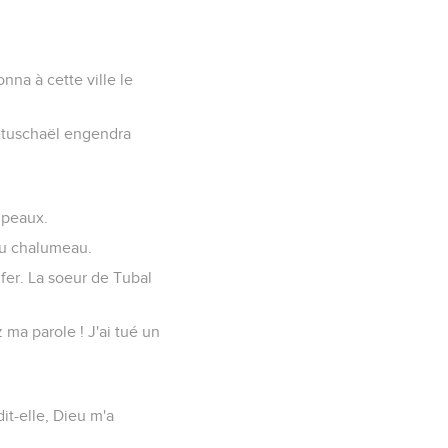
onna à cette ville le
etuschaël engendra
oupeaux.
 du chalumeau.
 fer. La soeur de Tubal
ma parole ! J'ai tué un
it-elle, Dieu m'a