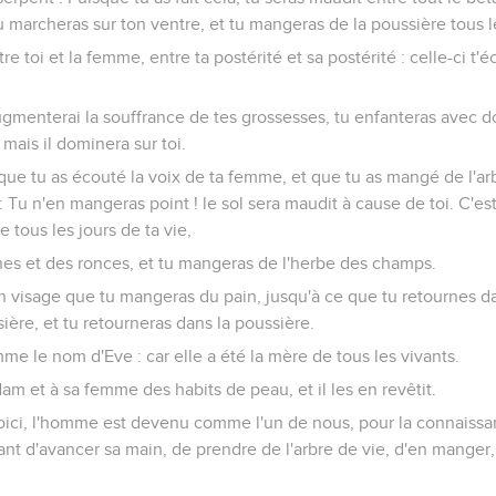
marcheras sur ton ventre, et tu mangeras de la poussière tous le
re toi et la femme, entre ta postérité et sa postérité : celle-ci t'éc
augmenterai la souffrance de tes grossesses, tu enfanteras avec do
 mais il dominera sur toi.
isque tu as écouté la voix de ta femme, et que tu as mangé de l'ar
: Tu n'en mangeras point ! le sol sera maudit à cause de toi. C'e
re tous les jours de ta vie,
ines et des ronces, et tu mangeras de l'herbe des champs.
on visage que tu mangeras du pain, jusqu'à ce que tu retournes dan
ssière, et tu retourneras dans la poussière.
e le nom d'Eve : car elle a été la mère de tous les vivants.
dam et à sa femme des habits de peau, et il les en revêtit.
 Voici, l'homme est devenu comme l'un de nous, pour la connaissa
 d'avancer sa main, de prendre de l'arbre de vie, d'en manger, 