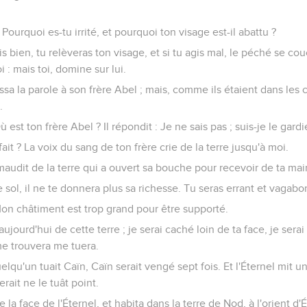
: Pourquoi es-tu irrité, et pourquoi ton visage est-il abattu ?
s bien, tu relèveras ton visage, et si tu agis mal, le péché se cou
i : mais toi, domine sur lui.
a la parole à son frère Abel ; mais, comme ils étaient dans les 
.
Où est ton frère Abel ? Il répondit : Je ne sais pas ; suis-je le gar
 fait ? La voix du sang de ton frère crie de la terre jusqu'à moi.
maudit de la terre qui a ouvert sa bouche pour recevoir de ta main
 sol, il ne te donnera plus sa richesse. Tu seras errant et vagabon
 Mon châtiment est trop grand pour être supporté.
ujourd'hui de cette terre ; je serai caché loin de ta face, je sera
me trouvera me tuera.
 quelqu'un tuait Caïn, Caïn serait vengé sept fois. Et l'Éternel mit 
rait ne le tuât point.
e la face de l'Éternel, et habita dans la terre de Nod, à l'orient d'