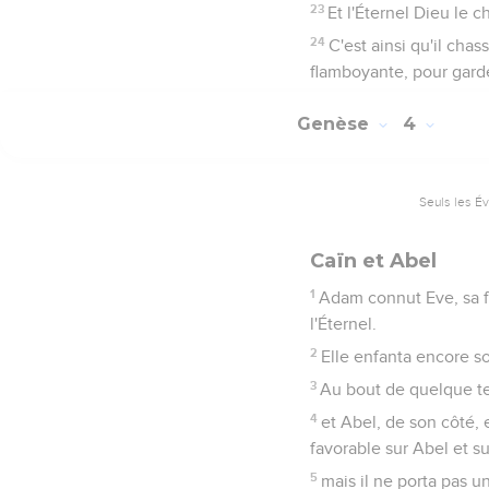
23
Et l'Éternel Dieu le ch
24
C'est ainsi qu'il chas
flamboyante, pour garde
Genèse
4
Seuls les É
Caïn et Abel
1
Adam connut Eve, sa fe
l'Éternel.
2
Elle enfanta encore so
3
Au bout de quelque temp
4
et Abel, de son côté, 
favorable sur Abel et su
5
mais il ne porta pas un