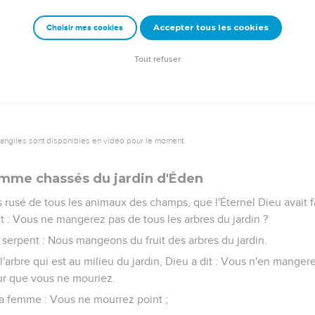
e quittera son père et sa mère, et s'attachera à sa femme, et il
Accepter tous les cookies
Choisir mes cookies
étaient tous deux nus, et ils n'en avaient point honte.
Tout refuser
vangiles sont disponibles en vidéo pour le moment.
emme chassés du jardin d'Éden
s rusé de tous les animaux des champs, que l'Éternel Dieu avait fai
it : Vous ne mangerez pas de tous les arbres du jardin ?
serpent : Nous mangeons du fruit des arbres du jardin.
l'arbre qui est au milieu du jardin, Dieu a dit : Vous n'en manger
ur que vous ne mouriez.
 la femme : Vous ne mourrez point ;