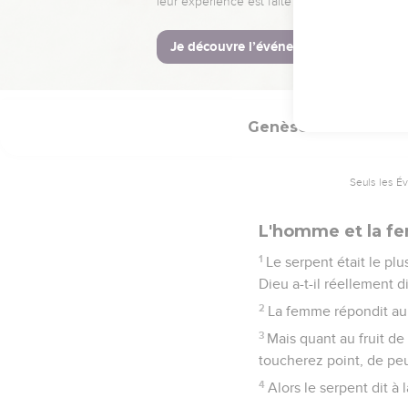
24
C'est pourquoi l'homm
chair.
25
L'homme et sa femme 
Genèse
3
Seuls les É
L'homme et la f
1
Le serpent était le plu
Dieu a-t-il réellement d
2
La femme répondit au 
3
Mais quant au fruit de 
toucherez point, de pe
4
Alors le serpent dit à