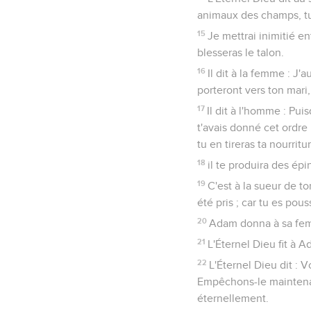
animaux des champs, tu 
15
Je mettrai inimitié ent
blesseras le talon.
16
Il dit à la femme : J'
porteront vers ton mari,
17
Il dit à l'homme : Pu
t'avais donné cet ordre 
tu en tireras ta nourritu
18
il te produira des ép
19
C'est à la sueur de t
été pris ; car tu es pou
20
Adam donna à sa femm
21
L'Éternel Dieu fit à A
22
L'Éternel Dieu dit :
Empêchons-le maintenant
éternellement.