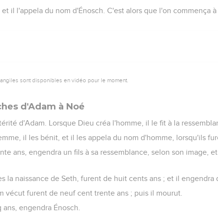
s, et il l'appela du nom d'Énosch. C'est alors que l'on commença 
vangiles sont disponibles en vidéo pour le moment.
rches d'Adam à Noé
stérité d'Adam. Lorsque Dieu créa l'homme, il le fit à la ressembl
femme, il les bénit, et il les appela du nom d'homme, lorsqu'ils fu
te ans, engendra un fils à sa ressemblance, selon son image, et
 la naissance de Seth, furent de huit cents ans ; et il engendra des
 vécut furent de neuf cent trente ans ; puis il mourut.
q ans, engendra Énosch.