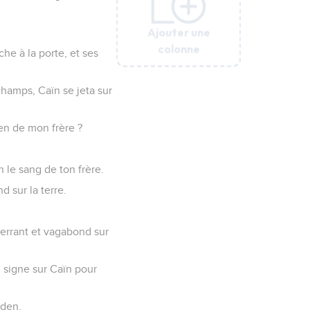
Ajouter une
Ajouter une
Ajouter une
Ajouter une
Ajouter une
Ajouter une
colonne
colonne
colonne
colonne
colonne
colonne
che à la porte, et ses
champs, Caïn se jeta sur
dien de mon frère ?
 le sang de ton frère.
d sur la terre.
i errant et vagabond sur
un signe sur Caïn pour
Éden.