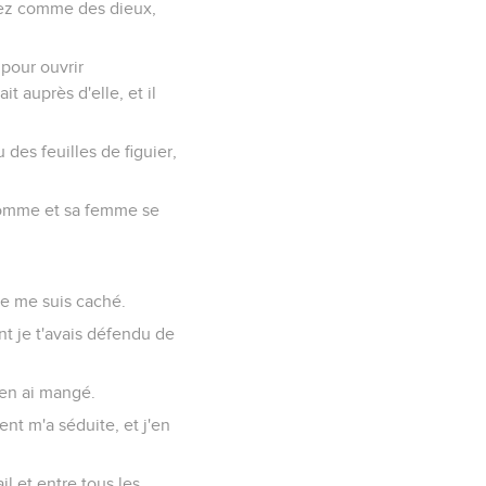
erez comme des dieux,
 pour ouvrir
it auprès d'elle, et il
 des feuilles de figuier,
 l'homme et sa femme se
 je me suis caché.
ont je t'avais défendu de
'en ai mangé.
ent m'a séduite, et j'en
il et entre tous les